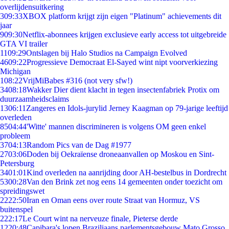
overlijdensuitkering
3
09:33
XBOX platform krijgt zijn eigen "Platinum" achievements dit
jaar
9
09:30
Netflix-abonnees krijgen exclusieve early access tot uitgebreide
GTA VI trailer
11
09:29
Ontslagen bij Halo Studios na Campaign Evolved
46
09:22
Progressieve Democraat El-Sayed wint nipt voorverkiezing
Michigan
1
08:22
VrijMiBabes #316 (not very sfw!)
34
08:18
Wakker Dier dient klacht in tegen insectenfabriek Protix om
duurzaamheidsclaims
13
06:11
Zangeres en Idols-jurylid Jerney Kaagman op 79-jarige leeftijd
overleden
85
04:44
'Witte' mannen discrimineren is volgens OM geen enkel
probleem
37
04:13
Random Pics van de Dag #1977
27
03:06
Doden bij Oekraïense droneaanvallen op Moskou en Sint-
Petersburg
34
01:01
Kind overleden na aanrijding door AH-bestelbus in Dordrecht
53
00:28
Van den Brink zet nog eens 14 gemeenten onder toezicht om
spreidingswet
22
22:50
Iran en Oman eens over route Straat van Hormuz, VS
buitenspel
2
22:17
Le Court wint na nerveuze finale, Pieterse derde
12
20:48
Capibara's lopen Braziliaans parlementsgebouw Mato Grosso