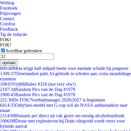
Weblog
Fotoboek
Prijsvragen
Contact
Colofon
Feedback
Tip de redactie
FOK!
FOK!
Scrollbar gebruiken
opslaan
6
09:40
Meta krijgt half miljard boete voor mentale schade bij jongeren
13
09:37
Denemarken pakt AI-gebruik in scholen aan: extra mondelinge
examens
1
08:03
VrijMiBabes #316 (not very sfw!)
21
07:34
Random Pics van de Dag #1979
19
00:45
Random Pics van de Dag #1978
2
21:30
De FOK!Voetbalmanager 2026/2027 is begonnen
64
14:35
Onlyfans-model met G-cup wil als NASA-ambassadeur naar
maan
23
14:09
Huisarts per direct uit vak gezet om ernstig alcoholmisbruik
19
06/08
Drone met explosieven bij Duits vliegveld voedt vrees voor
hybride aanval