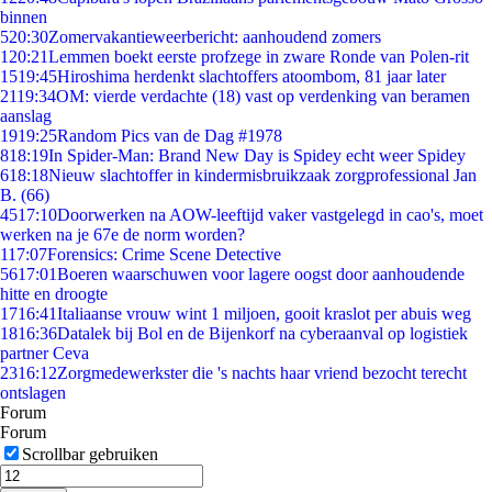
binnen
5
20:30
Zomervakantieweerbericht: aanhoudend zomers
1
20:21
Lemmen boekt eerste profzege in zware Ronde van Polen-rit
15
19:45
Hiroshima herdenkt slachtoffers atoombom, 81 jaar later
21
19:34
OM: vierde verdachte (18) vast op verdenking van beramen
aanslag
19
19:25
Random Pics van de Dag #1978
8
18:19
In Spider-Man: Brand New Day is Spidey echt weer Spidey
6
18:18
Nieuw slachtoffer in kindermisbruikzaak zorgprofessional Jan
B. (66)
45
17:10
Doorwerken na AOW-leeftijd vaker vastgelegd in cao's, moet
werken na je 67e de norm worden?
1
17:07
Forensics: Crime Scene Detective
56
17:01
Boeren waarschuwen voor lagere oogst door aanhoudende
hitte en droogte
17
16:41
Italiaanse vrouw wint 1 miljoen, gooit kraslot per abuis weg
18
16:36
Datalek bij Bol en de Bijenkorf na cyberaanval op logistiek
partner Ceva
23
16:12
Zorgmedewerkster die 's nachts haar vriend bezocht terecht
ontslagen
Forum
Forum
Scrollbar gebruiken