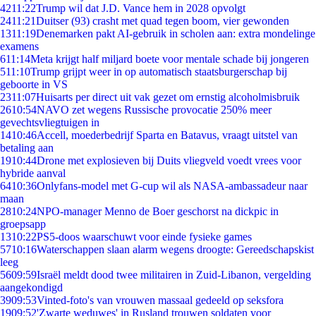
42
11:22
Trump wil dat J.D. Vance hem in 2028 opvolgt
24
11:21
Duitser (93) crasht met quad tegen boom, vier gewonden
13
11:19
Denemarken pakt AI-gebruik in scholen aan: extra mondelinge
examens
6
11:14
Meta krijgt half miljard boete voor mentale schade bij jongeren
5
11:10
Trump grijpt weer in op automatisch staatsburgerschap bij
geboorte in VS
23
11:07
Huisarts per direct uit vak gezet om ernstig alcoholmisbruik
26
10:54
NAVO zet wegens Russische provocatie 250% meer
gevechtsvliegtuigen in
14
10:46
Accell, moederbedrijf Sparta en Batavus, vraagt uitstel van
betaling aan
19
10:44
Drone met explosieven bij Duits vliegveld voedt vrees voor
hybride aanval
64
10:36
Onlyfans-model met G-cup wil als NASA-ambassadeur naar
maan
28
10:24
NPO-manager Menno de Boer geschorst na dickpic in
groepsapp
13
10:22
PS5-doos waarschuwt voor einde fysieke games
57
10:16
Waterschappen slaan alarm wegens droogte: Gereedschapskist
leeg
56
09:59
Israël meldt dood twee militairen in Zuid-Libanon, vergelding
aangekondigd
39
09:53
Vinted-foto's van vrouwen massaal gedeeld op seksfora
19
09:52
'Zwarte weduwes' in Rusland trouwen soldaten voor