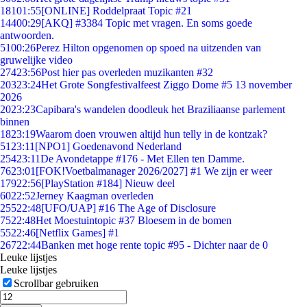
181
01:55
[ONLINE] Roddelpraat Topic #21
144
00:29
[AKQ] #3384 Topic met vragen. En soms goede
antwoorden.
51
00:26
Perez Hilton opgenomen op spoed na uitzenden van
gruwelijke video
274
23:56
Post hier pas overleden muzikanten #32
203
23:24
Het Grote Songfestivalfeest Ziggo Dome #5 13 november
2026
20
23:23
Capibara's wandelen doodleuk het Braziliaanse parlement
binnen
18
23:19
Waarom doen vrouwen altijd hun telly in de kontzak?
51
23:11
[NPO1] Goedenavond Nederland
254
23:11
De Avondetappe #176 - Met Ellen ten Damme.
76
23:01
[FOK!Voetbalmanager 2026/2027] #1 We zijn er weer
179
22:56
[PlayStation #184] Nieuw deel
60
22:52
Jerney Kaagman overleden
255
22:48
[UFO/UAP] #16 The Age of Disclosure
75
22:48
Het Moestuintopic #37 Bloesem in de bomen
55
22:46
[Netflix Games] #1
267
22:44
Banken met hoge rente topic #95 - Dichter naar de 0
Leuke lijstjes
Leuke lijstjes
Scrollbar gebruiken