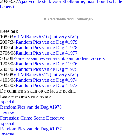
299
03:37
Ajax veel te sterk voor Shelbourne, maar houdt schade
beperkt
▼ Advertentie door Refinery89
Lees ook
1
08:03
VrijMiBabes #316 (not very sfw!)
20
07:34
Random Pics van de Dag #1979
19
00:45
Random Pics van de Dag #1978
37
06/08
Random Pics van de Dag #1977
5
05/08
Zomervakantieweerbericht: aanhoudend zomers
12
05/08
Random Pics van de Dag #1976
23
04/08
Random Pics van de Dag #1975
7
03/08
VrijMiBabes #315 (not very sfw!)
41
03/08
Random Pics van de Dag #1974
30
02/08
Random Pics van de Dag #1973
De comments staan op de laatste pagina
Laatste reviews en specials
special
Random Pics van de Dag #1978
review
Forensics: Crime Scene Detective
special
Random Pics van de Dag #1977
special