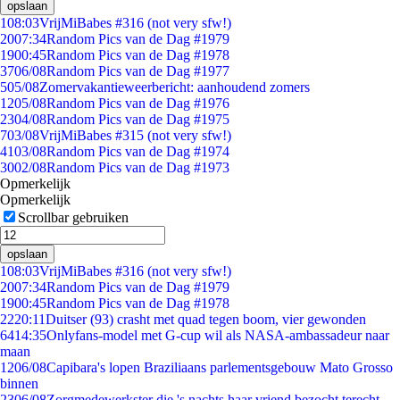
opslaan
1
08:03
VrijMiBabes #316 (not very sfw!)
20
07:34
Random Pics van de Dag #1979
19
00:45
Random Pics van de Dag #1978
37
06/08
Random Pics van de Dag #1977
5
05/08
Zomervakantieweerbericht: aanhoudend zomers
12
05/08
Random Pics van de Dag #1976
23
04/08
Random Pics van de Dag #1975
7
03/08
VrijMiBabes #315 (not very sfw!)
41
03/08
Random Pics van de Dag #1974
30
02/08
Random Pics van de Dag #1973
Opmerkelijk
Opmerkelijk
Scrollbar gebruiken
opslaan
1
08:03
VrijMiBabes #316 (not very sfw!)
20
07:34
Random Pics van de Dag #1979
19
00:45
Random Pics van de Dag #1978
22
20:11
Duitser (93) crasht met quad tegen boom, vier gewonden
64
14:35
Onlyfans-model met G-cup wil als NASA-ambassadeur naar
maan
12
06/08
Capibara's lopen Braziliaans parlementsgebouw Mato Grosso
binnen
23
06/08
Zorgmedewerkster die 's nachts haar vriend bezocht terecht