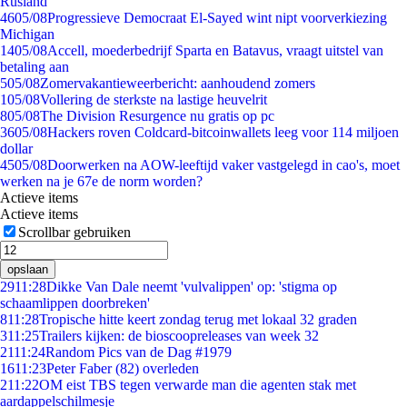
Rusland
46
05/08
Progressieve Democraat El-Sayed wint nipt voorverkiezing
Michigan
14
05/08
Accell, moederbedrijf Sparta en Batavus, vraagt uitstel van
betaling aan
5
05/08
Zomervakantieweerbericht: aanhoudend zomers
1
05/08
Vollering de sterkste na lastige heuvelrit
8
05/08
The Division Resurgence nu gratis op pc
36
05/08
Hackers roven Coldcard-bitcoinwallets leeg voor 114 miljoen
dollar
45
05/08
Doorwerken na AOW-leeftijd vaker vastgelegd in cao's, moet
werken na je 67e de norm worden?
Actieve items
Actieve items
Scrollbar gebruiken
opslaan
29
11:28
Dikke Van Dale neemt 'vulvalippen' op: 'stigma op
schaamlippen doorbreken'
8
11:28
Tropische hitte keert zondag terug met lokaal 32 graden
3
11:25
Trailers kijken: de bioscoopreleases van week 32
21
11:24
Random Pics van de Dag #1979
16
11:23
Peter Faber (82) overleden
2
11:22
OM eist TBS tegen verwarde man die agenten stak met
aardappelschilmesje