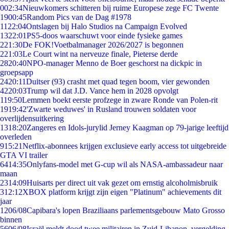
0
02:34
Nieuwkomers schitteren bij ruime Europese zege FC Twente
19
00:45
Random Pics van de Dag #1978
11
22:04
Ontslagen bij Halo Studios na Campaign Evolved
13
22:01
PS5-doos waarschuwt voor einde fysieke games
2
21:30
De FOK!Voetbalmanager 2026/2027 is begonnen
2
21:03
Le Court wint na nerveuze finale, Pieterse derde
28
20:40
NPO-manager Menno de Boer geschorst na dickpic in
groepsapp
24
20:11
Duitser (93) crasht met quad tegen boom, vier gewonden
42
20:03
Trump wil dat J.D. Vance hem in 2028 opvolgt
1
19:50
Lemmen boekt eerste profzege in zware Ronde van Polen-rit
19
19:42
'Zwarte weduwes' in Rusland trouwen soldaten voor
overlijdensuitkering
13
18:20
Zangeres en Idols-jurylid Jerney Kaagman op 79-jarige leeftijd
overleden
9
15:21
Netflix-abonnees krijgen exclusieve early access tot uitgebreide
GTA VI trailer
64
14:35
Onlyfans-model met G-cup wil als NASA-ambassadeur naar
maan
23
14:09
Huisarts per direct uit vak gezet om ernstig alcoholmisbruik
3
12:12
XBOX platform krijgt zijn eigen "Platinum" achievements dit
jaar
12
06/08
Capibara's lopen Braziliaans parlementsgebouw Mato Grosso
binnen
56
06/08
Israël meldt dood twee militairen in Zuid-Libanon, vergelding