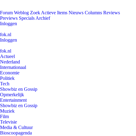
Forum
Weblog
Zoek
Actieve Items
Nieuws
Columns
Reviews
Previews
Specials
Archief
Inloggen
fok.nl
Inloggen
fok.nl
Actueel
Nederland
Internationaal
Economie
Politiek
Tech
Showbiz en Gossip
Opmerkelijk
Entertainment
Showbiz en Gossip
Muziek
Film
Televisie
Media & Cultuur
Bioscoopagenda