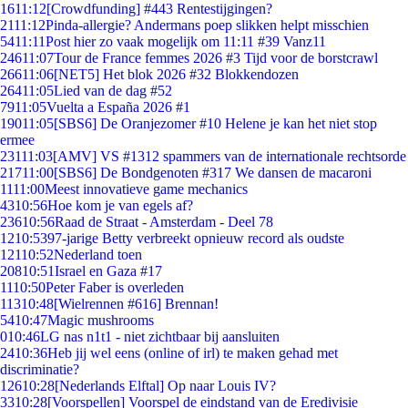
16
11:12
[Crowdfunding] #443 Rentestijgingen?
21
11:12
Pinda-allergie? Andermans poep slikken helpt misschien
54
11:11
Post hier zo vaak mogelijk om 11:11 #39 Vanz11
246
11:07
Tour de France femmes 2026 #3 Tijd voor de borstcrawl
266
11:06
[NET5] Het blok 2026 #32 Blokkendozen
264
11:05
Lied van de dag #52
79
11:05
Vuelta a España 2026 #1
190
11:05
[SBS6] De Oranjezomer #10 Helene je kan het niet stop
ermee
231
11:03
[AMV] VS #1312 spammers van de internationale rechtsorde
217
11:00
[SBS6] De Bondgenoten #317 We dansen de macaroni
11
11:00
Meest innovatieve game mechanics
43
10:56
Hoe kom je van egels af?
236
10:56
Raad de Straat - Amsterdam - Deel 78
12
10:53
97-jarige Betty verbreekt opnieuw record als oudste
121
10:52
Nederland toen
208
10:51
Israel en Gaza #17
11
10:50
Peter Faber is overleden
113
10:48
[Wielrennen #616] Brennan!
54
10:47
Magic mushrooms
0
10:46
LG nas n1t1 - niet zichtbaar bij aansluiten
24
10:36
Heb jij wel eens (online of irl) te maken gehad met
discriminatie?
126
10:28
[Nederlands Elftal] Op naar Louis IV?
33
10:28
[Voorspellen] Voorspel de eindstand van de Eredivisie