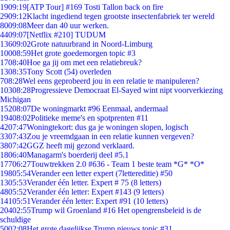
19
09:19
[ATP Tour] #169 Tosti Tallon back on fire
29
09:12
Klacht ingediend tegen grootste insectenfabriek ter wereld
80
09:08
Meer dan 40 uur werken.
44
09:07
[Netflix #210] TUDUM
136
09:02
Grote natuurbrand in Noord-Limburg
100
08:59
Het grote goedemorgen topic #3
17
08:40
Hoe ga jij om met een relatiebreuk?
13
08:35
Tony Scott (54) overleden
7
08:28
Wel eens geprobeerd jou in een relatie te manipuleren?
103
08:28
Progressieve Democraat El-Sayed wint nipt voorverkiezing
Michigan
152
08:07
De woningmarkt #96 Eenmaal, andermaal
194
08:02
Politieke meme's en spotprenten #11
42
07:47
Woningtekort: dus ga je woningen slopen, logisch
33
07:43
Zou je vreemdgaan in een relatie kunnen vergeven?
38
07:42
GGZ heeft mij gezond verklaard.
18
06:40
Managarm's boerderij deel #5.1
177
06:27
Touwtrekken 2.0 #636 - Team 1 beste team *G* *O*
198
05:54
Verander een letter expert (7lettereditie) #50
13
05:53
Verander één letter. Expert # 75 (8 letters)
48
05:52
Verander één letter: Expert #143 (9 letters)
141
05:51
Verander één letter: Expert #91 (10 letters)
204
02:55
Trump wil Groenland #16 Het opengrensbeleid is de
schuldige
50
02:08
Het grote dagelijkse Trump nieuws topic #31