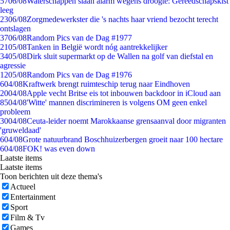
57
06/08
Waterschappen slaan alarm wegens droogte: Gereedschapskist
leeg
23
06/08
Zorgmedewerkster die 's nachts haar vriend bezocht terecht
ontslagen
37
06/08
Random Pics van de Dag #1977
21
05/08
Tanken in België wordt nóg aantrekkelijker
34
05/08
Dirk sluit supermarkt op de Wallen na golf van diefstal en
agressie
12
05/08
Random Pics van de Dag #1976
6
04/08
Kraftwerk brengt ruimteschip terug naar Eindhoven
20
04/08
Apple vecht Britse eis tot inbouwen backdoor in iCloud aan
85
04/08
'Witte' mannen discrimineren is volgens OM geen enkel
probleem
30
04/08
Ceuta-leider noemt Marokkaanse grensaanval door migranten
'gruweldaad'
6
04/08
Grote natuurbrand Boschhuizerbergen groeit naar 100 hectare
6
04/08
FOK! was even down
Laatste items
Laatste items
Toon berichten uit deze thema's
Actueel
Entertainment
Sport
Film & Tv
Games