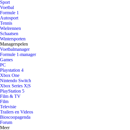
Sport
Voetbal
Formule 1
Autosport
Tennis
Wielrennen
Schaatsen
Wintersporten
Managerspelen
Voetbalmanager
Formule 1-manager
Games
PC
Playstation 4
Xbox One
Nintendo Switch
Xbox Series X|S
PlayStation 5
Film & TV
Film
Televisie
Trailers en Videos
Bioscoopagenda
Forum
Meer