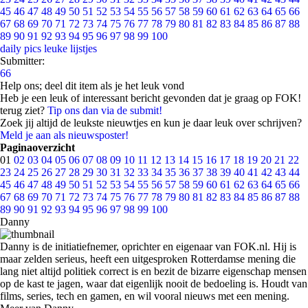
45
46
47
48
49
50
51
52
53
54
55
56
57
58
59
60
61
62
63
64
65
66
67
68
69
70
71
72
73
74
75
76
77
78
79
80
81
82
83
84
85
86
87
88
89
90
91
92
93
94
95
96
97
98
99
100
daily pics
leuke lijstjes
Submitter:
66
Help ons; deel dit item als je het leuk vond
Heb je een leuk of interessant bericht gevonden dat je graag op FOK!
terug ziet?
Tip ons dan via de submit!
Zoek jij altijd de leukste nieuwtjes en kun je daar leuk over schrijven?
Meld je aan als nieuwsposter!
Paginaoverzicht
01
02
03
04
05
06
07
08
09
10
11
12
13
14
15
16
17
18
19
20
21
22
23
24
25
26
27
28
29
30
31
32
33
34
35
36
37
38
39
40
41
42
43
44
45
46
47
48
49
50
51
52
53
54
55
56
57
58
59
60
61
62
63
64
65
66
67
68
69
70
71
72
73
74
75
76
77
78
79
80
81
82
83
84
85
86
87
88
89
90
91
92
93
94
95
96
97
98
99
100
Danny
Danny is de initiatiefnemer, oprichter en eigenaar van FOK.nl. Hij is
maar zelden serieus, heeft een uitgesproken Rotterdamse mening die
lang niet altijd politiek correct is en bezit de bizarre eigenschap mensen
op de kast te jagen, waar dat eigenlijk nooit de bedoeling is. Houdt van
films, series, tech en gamen, en wil vooral nieuws met een mening.