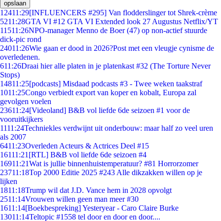
opslaan
124
11:29
[INFLUENCERS #295] Van flodderslinger tot Shrek-crème
52
11:28
GTA VI #12 GTA VI Extended look 27 Augustus Netflix/YT
115
11:26
NPO-manager Menno de Boer (47) op non-actief stuurde
dick-pic rond
240
11:26
Wie gaan er dood in 2026?Post met een vleugje cynisme de
overledenen.
6
11:26
Draai hier alle platen in je platenkast #32 (The Torture Never
Stops)
148
11:25
[podcasts] Misdaad podcasts #3 - Twee weken taakstraf
10
11:25
Congo verbiedt export van koper en kobalt, Europa zal
gevolgen voelen
236
11:24
[Videoland] B&B vol liefde 6de seizoen #1 voor de
vooruitkijkers
11
11:24
Techniekles verdwijnt uit onderbouw: maar half zo veel uren
als 2007
64
11:23
Overleden Acteurs & Actrices Deel #15
161
11:21
[RTL] B&B vol liefde 6de seizoen #4
169
11:21
Wat is jullie binnenhuistemperatuur? #81 Horrorzomer
237
11:18
Top 2000 Editie 2025 #243 Alle dikzakken willen op je
lijken
18
11:18
Trump wil dat J.D. Vance hem in 2028 opvolgt
25
11:14
Vrouwen willen geen man meer #30
16
11:14
[Boekbespreking] Yesteryear - Caro Claire Burke
130
11:14
Teltopic #1558 tel door en door en door....