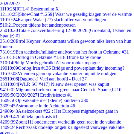
2026/2027
11
10:25
[RTL4] Bestemming X
121
10:25
[ShowChat #1259] Waar we gezellig klagen over de warmte
110
10:24
Kapper Walat (27) slachtoffer van vernielingen
5
10:21
Poepen tijdens het tandenpoetsen
250
10:20
Totale zonsverduistering 12-08-2026 (Groenland, IJsland en
Spanje) #1
35
10:20
Errol Keyner: Accountants willen gewoon niks leren van hun
fouten
73
10:19
Een tactische/militaire analyse van het front in Oekraïne #31
55
10:18
Oorlog in Oekraïne #1318 Drone baby drone
2
10:14
Philip Morris gebruikt AI voor rookcampagne
190
10:09
Oorlog Iran #136 Bridge and powerplant day incoming?
116
10:08
Vrienden gaan op vakantie zonder mij uit te nodigen
265
10:06
[Dagboek] Veel aan hoofd - Deel 27
133
10:04
[WLR SC #417] Nieuw deel openen was kaputt
94
10:02
Migranten breken door grens naar Ceuta in Spanje,l #10
29
09:50
[2026/2027] Eredivisietoto #1
16
09:50
Op vakantie met (kleine) kinderen #30
28
09:45
Astronomie in de Achtertuin #6
249
09:43
Asielzoekers #22 : Het Europese migratiepact gaat in
162
09:42
Politieke podcasts #1
42
09:39
Zoon(11) onderneemt werkelijk geen reet in de vakantie
14
09:24
Rechtszaak dodelijk ongeluk uitgesteld vanwege vakantie
advocaat