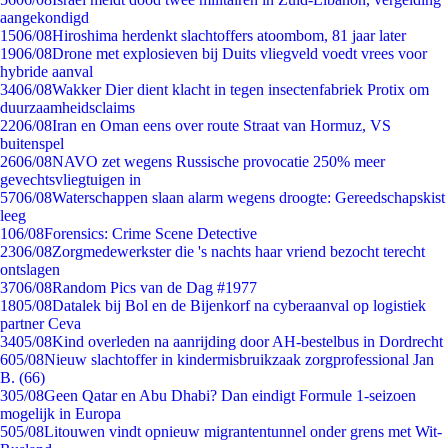
aangekondigd
15
06/08
Hiroshima herdenkt slachtoffers atoombom, 81 jaar later
19
06/08
Drone met explosieven bij Duits vliegveld voedt vrees voor
hybride aanval
34
06/08
Wakker Dier dient klacht in tegen insectenfabriek Protix om
duurzaamheidsclaims
22
06/08
Iran en Oman eens over route Straat van Hormuz, VS
buitenspel
26
06/08
NAVO zet wegens Russische provocatie 250% meer
gevechtsvliegtuigen in
57
06/08
Waterschappen slaan alarm wegens droogte: Gereedschapskist
leeg
1
06/08
Forensics: Crime Scene Detective
23
06/08
Zorgmedewerkster die 's nachts haar vriend bezocht terecht
ontslagen
37
06/08
Random Pics van de Dag #1977
18
05/08
Datalek bij Bol en de Bijenkorf na cyberaanval op logistiek
partner Ceva
34
05/08
Kind overleden na aanrijding door AH-bestelbus in Dordrecht
6
05/08
Nieuw slachtoffer in kindermisbruikzaak zorgprofessional Jan
B. (66)
3
05/08
Geen Qatar en Abu Dhabi? Dan eindigt Formule 1-seizoen
mogelijk in Europa
5
05/08
Litouwen vindt opnieuw migrantentunnel onder grens met Wit-