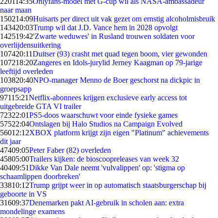
2201
14:35
Onlyfans-model met G-cup wil als NASA-ambassadeur
naar maan
1502
14:09
Huisarts per direct uit vak gezet om ernstig alcoholmisbruik
1434
20:03
Trump wil dat J.D. Vance hem in 2028 opvolgt
1425
19:42
'Zwarte weduwes' in Rusland trouwen soldaten voor
overlijdensuitkering
1074
20:11
Duitser (93) crasht met quad tegen boom, vier gewonden
1072
18:20
Zangeres en Idols-jurylid Jerney Kaagman op 79-jarige
leeftijd overleden
1038
20:40
NPO-manager Menno de Boer geschorst na dickpic in
groepsapp
971
15:21
Netflix-abonnees krijgen exclusieve early access tot
uitgebreide GTA VI trailer
723
22:01
PS5-doos waarschuwt voor einde fysieke games
575
22:04
Ontslagen bij Halo Studios na Campaign Evolved
560
12:12
XBOX platform krijgt zijn eigen "Platinum" achievements
dit jaar
474
09:05
Peter Faber (82) overleden
458
05:00
Trailers kijken: de bioscoopreleases van week 32
404
09:51
Dikke Van Dale neemt 'vulvalippen' op: 'stigma op
schaamlippen doorbreken'
338
10:12
Trump grijpt weer in op automatisch staatsburgerschap bij
geboorte in VS
316
09:37
Denemarken pakt AI-gebruik in scholen aan: extra
mondelinge examens