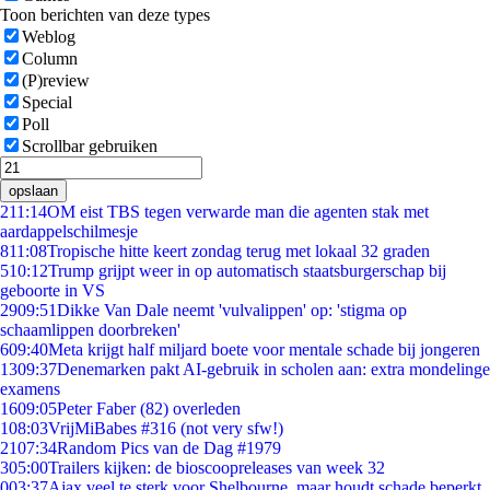
Toon berichten van deze types
Weblog
Column
(P)review
Special
Poll
Scrollbar gebruiken
opslaan
2
11:14
OM eist TBS tegen verwarde man die agenten stak met
aardappelschilmesje
8
11:08
Tropische hitte keert zondag terug met lokaal 32 graden
5
10:12
Trump grijpt weer in op automatisch staatsburgerschap bij
geboorte in VS
29
09:51
Dikke Van Dale neemt 'vulvalippen' op: 'stigma op
schaamlippen doorbreken'
6
09:40
Meta krijgt half miljard boete voor mentale schade bij jongeren
13
09:37
Denemarken pakt AI-gebruik in scholen aan: extra mondelinge
examens
16
09:05
Peter Faber (82) overleden
1
08:03
VrijMiBabes #316 (not very sfw!)
21
07:34
Random Pics van de Dag #1979
3
05:00
Trailers kijken: de bioscoopreleases van week 32
0
03:37
Ajax veel te sterk voor Shelbourne, maar houdt schade beperkt