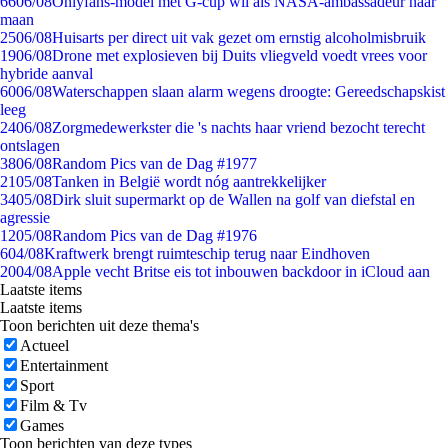
66
06/08
Onlyfans-model met G-cup wil als NASA-ambassadeur naar
maan
25
06/08
Huisarts per direct uit vak gezet om ernstig alcoholmisbruik
19
06/08
Drone met explosieven bij Duits vliegveld voedt vrees voor
hybride aanval
60
06/08
Waterschappen slaan alarm wegens droogte: Gereedschapskist
leeg
24
06/08
Zorgmedewerkster die 's nachts haar vriend bezocht terecht
ontslagen
38
06/08
Random Pics van de Dag #1977
21
05/08
Tanken in België wordt nóg aantrekkelijker
34
05/08
Dirk sluit supermarkt op de Wallen na golf van diefstal en
agressie
12
05/08
Random Pics van de Dag #1976
6
04/08
Kraftwerk brengt ruimteschip terug naar Eindhoven
20
04/08
Apple vecht Britse eis tot inbouwen backdoor in iCloud aan
Laatste items
Laatste items
Toon berichten uit deze thema's
Actueel
Entertainment
Sport
Film & Tv
Games
Toon berichten van deze types