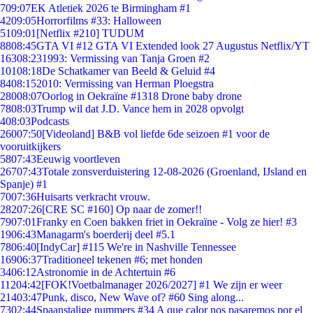
7
09:07
EK Atletiek 2026 te Birmingham #1
42
09:05
Horrorfilms #33: Halloween
51
09:01
[Netflix #210] TUDUM
88
08:45
GTA VI #12 GTA VI Extended look 27 Augustus Netflix/YT
163
08:23
1993: Vermissing van Tanja Groen #2
101
08:18
De Schatkamer van Beeld & Geluid #4
84
08:15
2010: Vermissing van Herman Ploegstra
280
08:07
Oorlog in Oekraïne #1318 Drone baby drone
78
08:03
Trump wil dat J.D. Vance hem in 2028 opvolgt
4
08:03
Podcasts
260
07:50
[Videoland] B&B vol liefde 6de seizoen #1 voor de
vooruitkijkers
58
07:43
Eeuwig voortleven
267
07:43
Totale zonsverduistering 12-08-2026 (Groenland, IJsland en
Spanje) #1
70
07:36
Huisarts verkracht vrouw.
282
07:26
[CRE SC #160] Op naar de zomer!!
79
07:01
Franky en Coen bakken friet in Oekraïne - Volg ze hier! #3
19
06:43
Managarm's boerderij deel #5.1
78
06:40
[IndyCar] #115 We're in Nashville Tennessee
169
06:37
Traditioneel tekenen #6; met honden
34
06:12
Astronomie in de Achtertuin #6
112
04:42
[FOK!Voetbalmanager 2026/2027] #1 We zijn er weer
214
03:47
Punk, disco, New Wave of? #60 Sing along...
73
02:44
Spaanstalige nummers #34 A que calor nos pasaremos por el