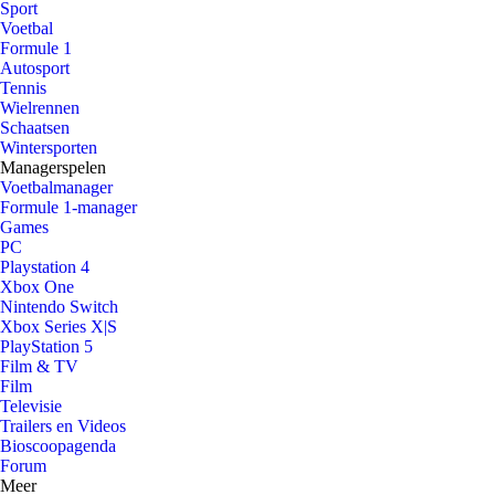
Sport
Voetbal
Formule 1
Autosport
Tennis
Wielrennen
Schaatsen
Wintersporten
Managerspelen
Voetbalmanager
Formule 1-manager
Games
PC
Playstation 4
Xbox One
Nintendo Switch
Xbox Series X|S
PlayStation 5
Film & TV
Film
Televisie
Trailers en Videos
Bioscoopagenda
Forum
Meer