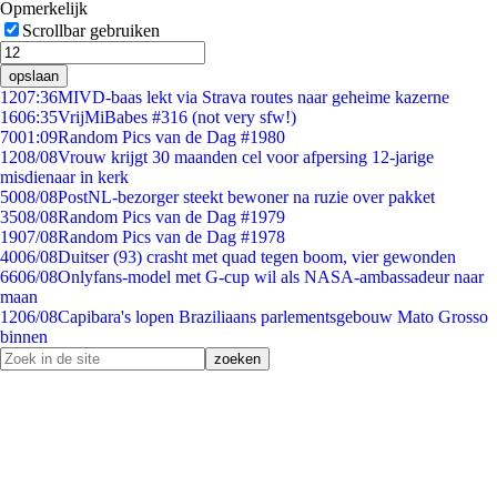
Opmerkelijk
Scrollbar gebruiken
opslaan
12
07:36
MIVD-baas lekt via Strava routes naar geheime kazerne
16
06:35
VrijMiBabes #316 (not very sfw!)
70
01:09
Random Pics van de Dag #1980
12
08/08
Vrouw krijgt 30 maanden cel voor afpersing 12-jarige
misdienaar in kerk
50
08/08
PostNL-bezorger steekt bewoner na ruzie over pakket
35
08/08
Random Pics van de Dag #1979
19
07/08
Random Pics van de Dag #1978
40
06/08
Duitser (93) crasht met quad tegen boom, vier gewonden
66
06/08
Onlyfans-model met G-cup wil als NASA-ambassadeur naar
maan
12
06/08
Capibara's lopen Braziliaans parlementsgebouw Mato Grosso
binnen