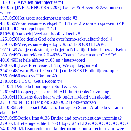
115
10:51
Afvallen met injecties #4
40
10:51
[INFLUENCERS #297] Toetjes & Bevers & Zwemmen in
water
137
10:50
Het grote goedemorgen topic #3
48
10:50
Woordensamenstelspel #1184 met 2 woorden spreken SVP
41
10:50
Dierenlepeltopic #150
8
10:50
[Dagboek] Veel aan hoofd - Deel 28
125
10:50
Hoe denkt God echt over homo-seksualiteit? deel 4
139
10:49
Meisjesnamenlepeltopic #367 LOOOOL LAPO
161
10:49
Wat je ook stemt, je krijgt in NL altijd Links Liberaal Beleid.
183
10:49
Touwtrekken 2.0 #636 - Team 1 beste team *G* *O*
40
10:49
Het hele alfabet #108 en 4letterwoord
200
10:48
[Live Eredivisie #1786] We zijn begonnen!
254
10:48
Oscar Piastri: Over 10 jaar de BESTE allertijden-topic
255
10:46
Russia vs Ukraine #91
278
10:45
[F1 SC] Get a Room #4
14
10:41
Petitie behoud npo 5 Soul & Jazz
126
10:41
Koopzegels sparen bij AH duurt straks 2x zo lang
130
10:41
Huisarts doet haar werk onder invloed van alcohol
271
10:40
[NET5] Het blok 2026 #32 Blokkendozen
35
10:36
Defensiepact Pakistan, Turkije en Saudi-Arabië bevat art.5
clausule?
297
10:35
Oorlog Iran #136 Bridge and powerplant day incoming?
279
10:33
Het enige echte LEGO-topic #45 LEGOOOOOOOOOOO
54
10:29
OM-Teamleider met kinderporno is oud-directeur van twee