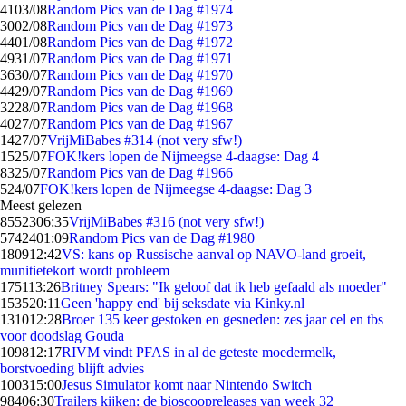
41
03/08
Random Pics van de Dag #1974
30
02/08
Random Pics van de Dag #1973
44
01/08
Random Pics van de Dag #1972
49
31/07
Random Pics van de Dag #1971
36
30/07
Random Pics van de Dag #1970
44
29/07
Random Pics van de Dag #1969
32
28/07
Random Pics van de Dag #1968
40
27/07
Random Pics van de Dag #1967
14
27/07
VrijMiBabes #314 (not very sfw!)
15
25/07
FOK!kers lopen de Nijmeegse 4-daagse: Dag 4
83
25/07
Random Pics van de Dag #1966
5
24/07
FOK!kers lopen de Nijmeegse 4-daagse: Dag 3
Meest gelezen
85523
06:35
VrijMiBabes #316 (not very sfw!)
57424
01:09
Random Pics van de Dag #1980
1809
12:42
VS: kans op Russische aanval op NAVO-land groeit,
munitietekort wordt probleem
1751
13:26
Britney Spears: "Ik geloof dat ik heb gefaald als moeder"
1535
20:11
Geen 'happy end' bij seksdate via Kinky.nl
1310
12:28
Broer 135 keer gestoken en gesneden: zes jaar cel en tbs
voor doodslag Gouda
1098
12:17
RIVM vindt PFAS in al de geteste moedermelk,
borstvoeding blijft advies
1003
15:00
Jesus Simulator komt naar Nintendo Switch
984
06:30
Trailers kijken: de bioscoopreleases van week 32