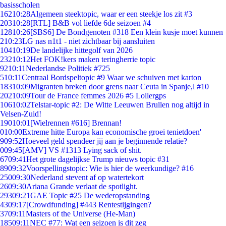
basisscholen
162
10:28
Algemeen steektopic, waar er een steekje los zit #3
203
10:28
[RTL] B&B vol liefde 6de seizoen #4
128
10:26
[SBS6] De Bondgenoten #318 Een klein kusje moet kunnen
2
10:23
LG nas n1t1 - niet zichtbaar bij aansluiten
104
10:19
De landelijke hittegolf van 2026
232
10:12
Het FOK!kers maken teringherrie topic
92
10:11
Nederlandse Politiek #725
5
10:11
Centraal Bordspeltopic #9 Waar we schuiven met karton
183
10:09
Migranten breken door grens naar Ceuta in Spanje,l #10
202
10:09
Tour de France femmes 2026 #5 Lollergps
106
10:02
Telstar-topic #2: De Witte Leeuwen Brullen nog altijd in
Velsen-Zuid!
190
10:01
[Wielrennen #616] Brennan!
0
10:00
Extreme hitte Europa kan economische groei tenietdoen'
9
09:52
Hoeveel geld spendeer jij aan je beginnende relatie?
0
09:45
[AMV] VS #1313 Lying sack of shit.
67
09:41
Het grote dagelijkse Trump nieuws topic #31
89
09:32
Voorspellingstopic: Wie is hier de weerkundige? #16
250
09:30
Nederland stevent af op watertekort
26
09:30
Ariana Grande verlaat de spotlight.
293
09:21
GAE Topic #25 De wederopstanding
43
09:17
[Crowdfunding] #443 Rentestijgingen?
37
09:11
Masters of the Universe (He-Man)
185
09:11
NEC #77: Wat een seizoen is dit zeg