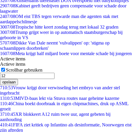
32
07/08
Amsterdams dierenasiel DOA overspoeld met babykonijntjes
29
07/08
Kabinet geeft bedrijven geen compensatie voor schade door
laagwater
24
07/08
OM eist TBS tegen verwarde man die agenten stak met
aardappelschilmesje
30
07/08
Tropische hitte keert zondag terug met lokaal 32 graden
30
07/08
Trump grijpt weer in op automatisch staatsburgerschap bij
geboorte in VS
57
07/08
Dikke Van Dale neemt 'vulvalippen' op: 'stigma op
schaamlippen doorbreken'
16
07/08
Meta krijgt half miljard boete voor mentale schade bij jongeren
Actieve items
Actieve items
Scrollbar gebruiken
opslaan
7
10:53
Vrouw krijgt door verwisseling het embryo van ander stel
ingebracht
13
10:53
MIVD-baas lekt via Strava routes naar geheime kazerne
1
10:46
China boekt doorbraak in eigen chipmachines, druk op ASML
groeit
37
10:45
XR blokkeert A12 ruim twee uur, agent gebeten bij
aanhouding
4
10:41
FIFA ziet kritiek op Infantino als desinformatie, Noorwegen eist
zijn aftreden