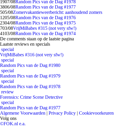
19
07/08
Random Pics van de Dag #1978
38
06/08
Random Pics van de Dag #1977
5
05/08
Zomervakantieweerbericht: aanhoudend zomers
12
05/08
Random Pics van de Dag #1976
23
04/08
Random Pics van de Dag #1975
7
03/08
VrijMiBabes #315 (not very sfw!)
41
03/08
Random Pics van de Dag #1974
De comments staan op de laatste pagina
Laatste reviews en specials
special
VrijMiBabes #316 (not very sfw!)
special
Random Pics van de Dag #1980
special
Random Pics van de Dag #1979
special
Random Pics van de Dag #1978
review
Forensics: Crime Scene Detective
special
Random Pics van de Dag #1977
Algemene Voorwaarden
|
Privacy Policy
|
Cookievoorkeuren
Volg ons
©FOK.nl e.a.