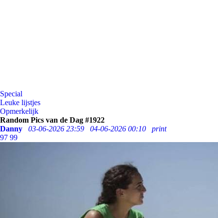
Special
Leuke lijstjes
Opmerkelijk
Random Pics van de Dag #1922
Danny
03-06-2026 23:59
04-06-2026 00:10
print
97
99