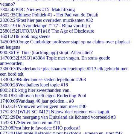
verano?
78
02:42
PDC Nieuws #15: Matchfixing
46
02:35
Chinese Politiek #1 - Het Pad van de Draak
282
02:24
Post hier pas overleden muzikanten #32
28
02:19
De Avondetappe #177 - Bijna voorbij :(
258
01:52
[UFO/UAP] #16 The Age of Disclosure
16
01:21
Ik rook nog steeds
145
00:50
Jonge Cambridge professor stapt op na claims over plagiaat
en leugens
9
00:36
TV Time (tracking app) stopt! Alternatief?
147
00:32
[AKQ] #3384 Topic met vragen. En soms goede
antwoorden.
236
00:30
Nederlandse plaatsnamen lepeltopic #213 elk gehucht met
een bord telt
133
00:29
Buitenlandse steden lepeltopic #268
249
00:28
Voetballers lepel topic #16
8
00:24
Ik krijg hier zweethanden van.
5
00:18
Eindhoven heeft eigen Reflecting Pool
174
00:06
Vandaag 40 jaar geleden... #3
116
23:37
Vrouwen willen geen man meer #30
175
23:31
[WLR SC #417] Nieuw deel openen was kaputt
67
23:29
De neergang van Duitsland als lichtend voorbeeld #3
153
23:17
Sterren toen en nu #11
3
23:08
Post hier je favoriete SHO podcast!
67
23:01
Het grote Baktopic (voor bakfoto's, -vragen en -tips) #42