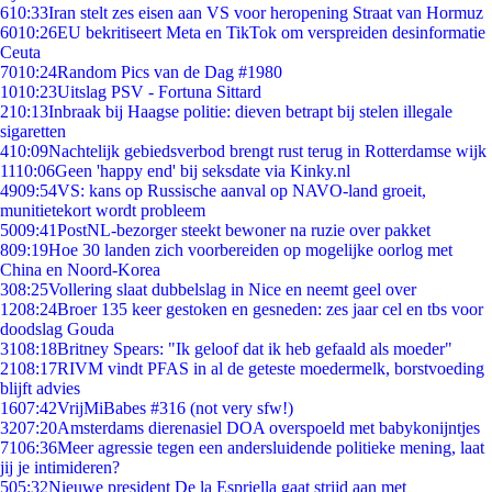
6
10:33
Iran stelt zes eisen aan VS voor heropening Straat van Hormuz
60
10:26
EU bekritiseert Meta en TikTok om verspreiden desinformatie
Ceuta
70
10:24
Random Pics van de Dag #1980
10
10:23
Uitslag PSV - Fortuna Sittard
2
10:13
Inbraak bij Haagse politie: dieven betrapt bij stelen illegale
sigaretten
4
10:09
Nachtelijk gebiedsverbod brengt rust terug in Rotterdamse wijk
11
10:06
Geen 'happy end' bij seksdate via Kinky.nl
49
09:54
VS: kans op Russische aanval op NAVO-land groeit,
munitietekort wordt probleem
50
09:41
PostNL-bezorger steekt bewoner na ruzie over pakket
8
09:19
Hoe 30 landen zich voorbereiden op mogelijke oorlog met
China en Noord-Korea
3
08:25
Vollering slaat dubbelslag in Nice en neemt geel over
12
08:24
Broer 135 keer gestoken en gesneden: zes jaar cel en tbs voor
doodslag Gouda
31
08:18
Britney Spears: "Ik geloof dat ik heb gefaald als moeder"
21
08:17
RIVM vindt PFAS in al de geteste moedermelk, borstvoeding
blijft advies
16
07:42
VrijMiBabes #316 (not very sfw!)
32
07:20
Amsterdams dierenasiel DOA overspoeld met babykonijntjes
71
06:36
Meer agressie tegen een andersluidende politieke mening, laat
jij je intimideren?
5
05:32
Nieuwe president De la Espriella gaat strijd aan met