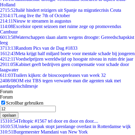
Holland
27
15:52
Italië hindert reizigers uit Spanje na migratiecrisis Ceuta
23
14:17
Long live the 7th of October
2
14:11
Nieuw te streamen in augustus
1
14:08
Excelsior opent seizoen met ruime zege op promovendus
Cambuur
60
13:58
Waterschappen slaan alarm wegens droogte: Gereedschapskist
leeg
37
13:13
Random Pics van de Dag #1833
16
12:43
Meta krijgt half miljard boete voor mentale schade bij jongeren
42
12:11
Voedselprijzen wereldwijd op hoogste niveau in ruim drie jaar
29
11:05
Kabinet geeft bedrijven geen compensatie voor schade door
laagwater
6
11:03
Trailers kijken: de bioscoopreleases van week 32
24
08/08
OM eist TBS tegen verwarde man die agenten stak met
aardappelschilmesje
Forum
Forum
Scrollbar gebruiken
opslaan
153
10:54
Teltopic #1567 tel door en door en door....
16
10:53
Unieke aanpak stopt jarenlange overlast in Rotterdamse wijk
3
10:51
Burgemeester Mamdani van New York