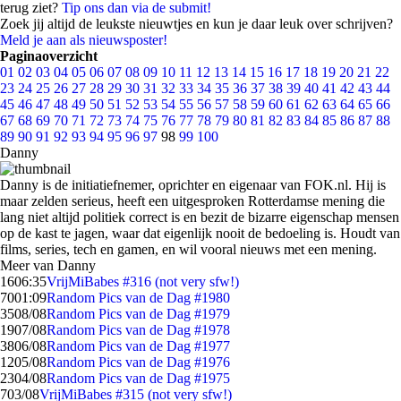
terug ziet?
Tip ons dan via de submit!
Zoek jij altijd de leukste nieuwtjes en kun je daar leuk over schrijven?
Meld je aan als nieuwsposter!
Paginaoverzicht
01
02
03
04
05
06
07
08
09
10
11
12
13
14
15
16
17
18
19
20
21
22
23
24
25
26
27
28
29
30
31
32
33
34
35
36
37
38
39
40
41
42
43
44
45
46
47
48
49
50
51
52
53
54
55
56
57
58
59
60
61
62
63
64
65
66
67
68
69
70
71
72
73
74
75
76
77
78
79
80
81
82
83
84
85
86
87
88
89
90
91
92
93
94
95
96
97
98
99
100
Danny
Danny is de initiatiefnemer, oprichter en eigenaar van FOK.nl. Hij is
maar zelden serieus, heeft een uitgesproken Rotterdamse mening die
lang niet altijd politiek correct is en bezit de bizarre eigenschap mensen
op de kast te jagen, waar dat eigenlijk nooit de bedoeling is. Houdt van
films, series, tech en gamen, en wil vooral nieuws met een mening.
Meer van Danny
16
06:35
VrijMiBabes #316 (not very sfw!)
70
01:09
Random Pics van de Dag #1980
35
08/08
Random Pics van de Dag #1979
19
07/08
Random Pics van de Dag #1978
38
06/08
Random Pics van de Dag #1977
12
05/08
Random Pics van de Dag #1976
23
04/08
Random Pics van de Dag #1975
7
03/08
VrijMiBabes #315 (not very sfw!)