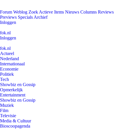
Forum
Weblog
Zoek
Actieve Items
Nieuws
Columns
Reviews
Previews
Specials
Archief
Inloggen
fok.nl
Inloggen
fok.nl
Actueel
Nederland
Internationaal
Economie
Politiek
Tech
Showbiz en Gossip
Opmerkelijk
Entertainment
Showbiz en Gossip
Muziek
Film
Televisie
Media & Cultuur
Bioscoopagenda