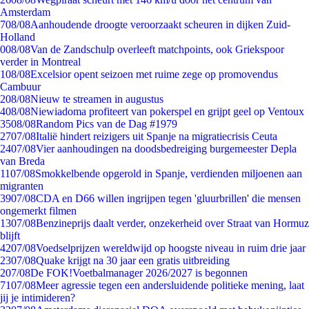
Amsterdam
7
08/08
Aanhoudende droogte veroorzaakt scheuren in dijken Zuid-
Holland
0
08/08
Van de Zandschulp overleeft matchpoints, ook Griekspoor
verder in Montreal
1
08/08
Excelsior opent seizoen met ruime zege op promovendus
Cambuur
2
08/08
Nieuw te streamen in augustus
4
08/08
Niewiadoma profiteert van pokerspel en grijpt geel op Ventoux
35
08/08
Random Pics van de Dag #1979
27
07/08
Italië hindert reizigers uit Spanje na migratiecrisis Ceuta
24
07/08
Vier aanhoudingen na doodsbedreiging burgemeester Depla
van Breda
11
07/08
Smokkelbende opgerold in Spanje, verdienden miljoenen aan
migranten
39
07/08
CDA en D66 willen ingrijpen tegen 'gluurbrillen' die mensen
ongemerkt filmen
13
07/08
Benzineprijs daalt verder, onzekerheid over Straat van Hormuz
blijft
42
07/08
Voedselprijzen wereldwijd op hoogste niveau in ruim drie jaar
23
07/08
Quake krijgt na 30 jaar een gratis uitbreiding
2
07/08
De FOK!Voetbalmanager 2026/2027 is begonnen
71
07/08
Meer agressie tegen een andersluidende politieke mening, laat
jij je intimideren?