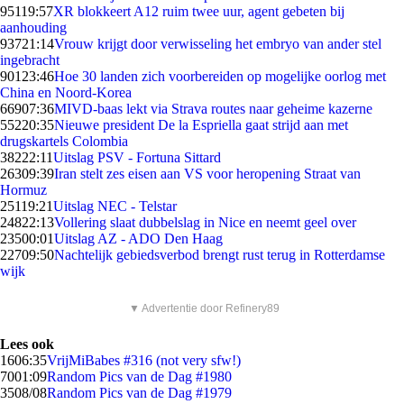
951
19:57
XR blokkeert A12 ruim twee uur, agent gebeten bij
aanhouding
937
21:14
Vrouw krijgt door verwisseling het embryo van ander stel
ingebracht
901
23:46
Hoe 30 landen zich voorbereiden op mogelijke oorlog met
China en Noord-Korea
669
07:36
MIVD-baas lekt via Strava routes naar geheime kazerne
552
20:35
Nieuwe president De la Espriella gaat strijd aan met
drugskartels Colombia
382
22:11
Uitslag PSV - Fortuna Sittard
263
09:39
Iran stelt zes eisen aan VS voor heropening Straat van
Hormuz
251
19:21
Uitslag NEC - Telstar
248
22:13
Vollering slaat dubbelslag in Nice en neemt geel over
235
00:01
Uitslag AZ - ADO Den Haag
227
09:50
Nachtelijk gebiedsverbod brengt rust terug in Rotterdamse
wijk
▼ Advertentie door Refinery89
Lees ook
16
06:35
VrijMiBabes #316 (not very sfw!)
70
01:09
Random Pics van de Dag #1980
35
08/08
Random Pics van de Dag #1979