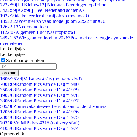
72
22:59
[Lil Kleine#12] Nieuwe afleveringen op Prime
34
22:59
[AZ#98] Heel Nederland achter AZ
19
22:29
de beheerder die mij oh zo moe maakt.
185
22:22
Post hier zo vaak mogelijk om 22:22 uur #76
126
22:13
Nederland toen
11
22:07
Algemeen Luchtvaarttopic #61
249
21:52
Wie gaan er dood in 2026?Post met een vleugje cynisme de
overledenen.
Leuke lijstjes
Leuke lijstjes
Scrollbar gebruiken
opslaan
16
06:35
VrijMiBabes #316 (not very sfw!)
70
01:09
Random Pics van de Dag #1980
35
08/08
Random Pics van de Dag #1979
19
07/08
Random Pics van de Dag #1978
38
06/08
Random Pics van de Dag #1977
5
05/08
Zomervakantieweerbericht: aanhoudend zomers
12
05/08
Random Pics van de Dag #1976
23
04/08
Random Pics van de Dag #1975
7
03/08
VrijMiBabes #315 (not very sfw!)
41
03/08
Random Pics van de Dag #1974
Opmerkelijk