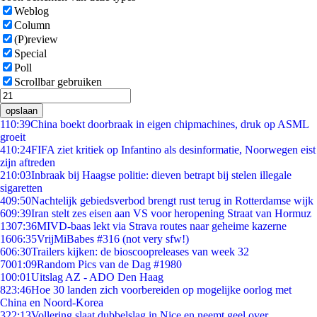
Weblog
Column
(P)review
Special
Poll
Scrollbar gebruiken
opslaan
1
10:39
China boekt doorbraak in eigen chipmachines, druk op ASML
groeit
4
10:24
FIFA ziet kritiek op Infantino als desinformatie, Noorwegen eist
zijn aftreden
2
10:03
Inbraak bij Haagse politie: dieven betrapt bij stelen illegale
sigaretten
4
09:50
Nachtelijk gebiedsverbod brengt rust terug in Rotterdamse wijk
6
09:39
Iran stelt zes eisen aan VS voor heropening Straat van Hormuz
13
07:36
MIVD-baas lekt via Strava routes naar geheime kazerne
16
06:35
VrijMiBabes #316 (not very sfw!)
6
06:30
Trailers kijken: de bioscoopreleases van week 32
70
01:09
Random Pics van de Dag #1980
1
00:01
Uitslag AZ - ADO Den Haag
8
23:46
Hoe 30 landen zich voorbereiden op mogelijke oorlog met
China en Noord-Korea
3
22:13
Vollering slaat dubbelslag in Nice en neemt geel over