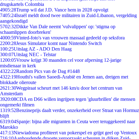
drugskartels Colombia
49
05:28
Trump wil dat J.D. Vance hem in 2028 opvolgt
74
05:24
Israël meldt dood twee militairen in Zuid-Libanon, vergelding
aangekondigd
57
02:32
Dikke Van Dale neemt 'vulvalippen' op: 'stigma op
schaamlippen doorbreken'
40
00:59
Vinted-foto's van vrouwen massaal gedeeld op seksfora
22
00:28
Jesus Simulator komt naar Nintendo Switch
1
00:25
Uitslag AZ - ADO Den Haag
3
00:07
Uitslag NEC - Telstar
12
00:05
Vrouw krijgt 30 maanden cel voor afpersing 12-jarige
misdienaar in kerk
43
22:22
Random Pics van de Dag #1448
43
22:19
Houthi's vallen Saoedi-Arabië en Jemen aan, dreigen met
blokkade olieroute
26
21:30
Wegpiraat scheurt met 146 km/u door het centrum van
Amsterdam
39
20:08
CDA en D66 willen ingrijpen tegen 'gluurbrillen' die mensen
ongemerkt filmen
13
19:52
Benzineprijs daalt verder, onzekerheid over Straat van Hormuz
blijft
63
19:04
Spanje: bijna alle migranten in Ceuta weer teruggekeerd naar
Marokko
4
17:13
Niewiadoma profiteert van pokerspel en grijpt geel op Ventoux
7
16:10
Aanhoudende droogte veroorzaakt scheuren in dijken Zuid-