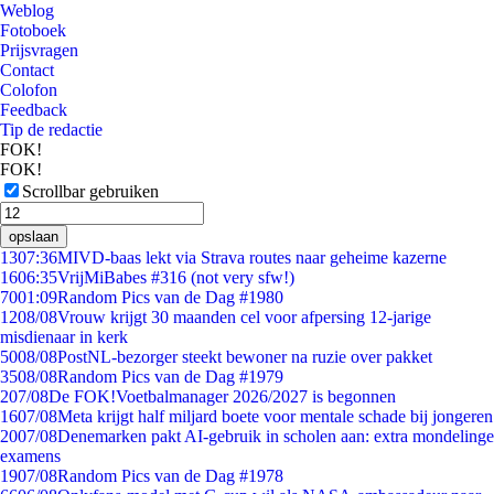
Weblog
Fotoboek
Prijsvragen
Contact
Colofon
Feedback
Tip de redactie
FOK!
FOK!
Scrollbar gebruiken
opslaan
13
07:36
MIVD-baas lekt via Strava routes naar geheime kazerne
16
06:35
VrijMiBabes #316 (not very sfw!)
70
01:09
Random Pics van de Dag #1980
12
08/08
Vrouw krijgt 30 maanden cel voor afpersing 12-jarige
misdienaar in kerk
50
08/08
PostNL-bezorger steekt bewoner na ruzie over pakket
35
08/08
Random Pics van de Dag #1979
2
07/08
De FOK!Voetbalmanager 2026/2027 is begonnen
16
07/08
Meta krijgt half miljard boete voor mentale schade bij jongeren
20
07/08
Denemarken pakt AI-gebruik in scholen aan: extra mondelinge
examens
19
07/08
Random Pics van de Dag #1978