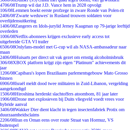
47
06/08
Trump wil dat J.D. Vance hem in 2028 opvolgt
1
06/08
Lemmen boekt eerste profzege in zware Ronde van Polen-rit
24
06/08
'Zwarte weduwes' in Rusland trouwen soldaten voor
overlijdensuitkering
14
06/08
Zangeres en Idols-jurylid Jerney Kaagman op 79-jarige leeftijd
overleden
10
06/08
Netflix-abonnees krijgen exclusieve early access tot
uitgebreide GTA VI trailer
65
06/08
Onlyfans-model met G-cup wil als NASA-ambassadeur naar
maan
24
06/08
Huisarts per direct uit vak gezet om ernstig alcoholmisbruik
3
06/08
XBOX platform krijgt zijn eigen "Platinum" achievements dit
jaar
12
06/08
Capibara's lopen Braziliaans parlementsgebouw Mato Grosso
binnen
69
06/08
Israël meldt dood twee militairen in Zuid-Libanon, vergelding
aangekondigd
15
06/08
Hiroshima herdenkt slachtoffers atoombom, 81 jaar later
19
06/08
Drone met explosieven bij Duits vliegveld voedt vrees voor
hybride aanval
34
06/08
Wakker Dier dient klacht in tegen insectenfabriek Protix om
duurzaamheidsclaims
22
06/08
Iran en Oman eens over route Straat van Hormuz, VS
buitenspel