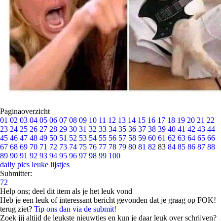
Paginaoverzicht
01
02
03
04
05
06
07
08
09
10
11
12
13
14
15
16
17
18
19
20
21
22
23
24
25
26
27
28
29
30
31
32
33
34
35
36
37
38
39
40
41
42
43
44
45
46
47
48
49
50
51
52
53
54
55
56
57
58
59
60
61
62
63
64
65
66
67
68
69
70
71
72
73
74
75
76
77
78
79
80
81
82
83
84
85
86
87
88
89
90
91
92
93
94
95
96
97
98
99
100
daily pics
leuke lijstjes
Submitter:
72
Help ons; deel dit item als je het leuk vond
Heb je een leuk of interessant bericht gevonden dat je graag op FOK!
terug ziet?
Tip ons dan via de submit!
Zoek jij altijd de leukste nieuwtjes en kun je daar leuk over schrijven?