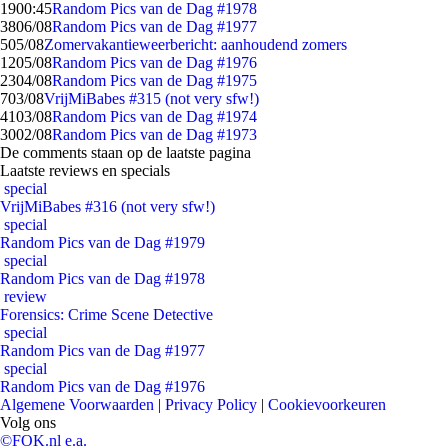
19
00:45
Random Pics van de Dag #1978
38
06/08
Random Pics van de Dag #1977
5
05/08
Zomervakantieweerbericht: aanhoudend zomers
12
05/08
Random Pics van de Dag #1976
23
04/08
Random Pics van de Dag #1975
7
03/08
VrijMiBabes #315 (not very sfw!)
41
03/08
Random Pics van de Dag #1974
30
02/08
Random Pics van de Dag #1973
De comments staan op de laatste pagina
Laatste reviews en specials
special
VrijMiBabes #316 (not very sfw!)
special
Random Pics van de Dag #1979
special
Random Pics van de Dag #1978
review
Forensics: Crime Scene Detective
special
Random Pics van de Dag #1977
special
Random Pics van de Dag #1976
Algemene Voorwaarden
|
Privacy Policy
|
Cookievoorkeuren
Volg ons
©FOK.nl e.a.