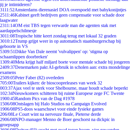
jij je intimideren?
31
11:52
Amsterdams dierenasiel DOA overspoeld met babykonijntjes
25
11:46
Kabinet geeft bedrijven geen compensatie voor schade door
laagwater
23
11:14
OM eist TBS tegen verwarde man die agenten stak met
aardappelschilmesje
30
11:08
Tropische hitte keert zondag terug met lokaal 32 graden
30
10:12
Trump grijpt weer in op automatisch staatsburgerschap bij
geboorte in VS
53
09:51
Dikke Van Dale neemt 'vulvalippen' op: 'stigma op
schaamlippen doorbreken'
13
09:40
Meta krijgt half miljard boete voor mentale schade bij jongeren
24
09:37
Denemarken pakt AI-gebruik in scholen aan: extra mondelinge
examens
25
09:05
Peter Faber (82) overleden
7
05:00
Trailers kijken: de bioscoopreleases van week 32
0
03:37
Ajax veel te sterk voor Shelbourne, maar houdt schade beperkt
1
02:34
Nieuwkomers schitteren bij ruime Europese zege FC Twente
19
00:45
Random Pics van de Dag #1978
15
06/08
Ontslagen bij Halo Studios na Campaign Evolved
19
06/08
PS5-doos waarschuwt voor einde fysieke games
2
06/08
Le Court wint na nerveuze finale, Pieterse derde
29
06/08
NPO-manager Menno de Boer geschorst na dickpic in
groepsapp
36
06/08
Duitser (93) crasht met quad tegen boom, vier gewonden