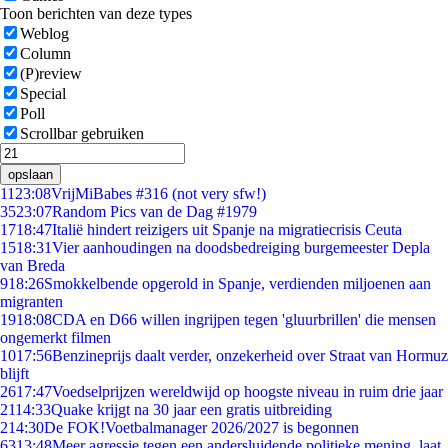
Toon berichten van deze types
Weblog
Column
(P)review
Special
Poll
Scrollbar gebruiken
opslaan
11
23:08
VrijMiBabes #316 (not very sfw!)
35
23:07
Random Pics van de Dag #1979
17
18:47
Italië hindert reizigers uit Spanje na migratiecrisis Ceuta
15
18:31
Vier aanhoudingen na doodsbedreiging burgemeester Depla
van Breda
9
18:26
Smokkelbende opgerold in Spanje, verdienden miljoenen aan
migranten
19
18:08
CDA en D66 willen ingrijpen tegen 'gluurbrillen' die mensen
ongemerkt filmen
10
17:56
Benzineprijs daalt verder, onzekerheid over Straat van Hormuz
blijft
26
17:47
Voedselprijzen wereldwijd op hoogste niveau in ruim drie jaar
21
14:33
Quake krijgt na 30 jaar een gratis uitbreiding
2
14:30
De FOK!Voetbalmanager 2026/2027 is begonnen
63
13:48
Meer agressie tegen een andersluidende politieke mening, laat