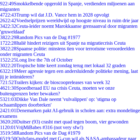
9
22:49
Smokkelbende opgerold in Spanje, verdienden miljoenen aan
migranten
47
22:43
Trump wil dat J.D. Vance hem in 2028 opvolgt
26
22:42
Voedselprijzen wereldwijd op hoogste niveau in ruim drie jaar
34
22:32
Ceuta-leider noemt Marokkaanse grensaanval door migranten
'gruweldaad'
38
22:29
Random Pics van de Dag #1977
17
22:28
Italië hindert reizigers uit Spanje na migratiecrisis Ceuta
38
22:28
Spaanse politie: minstens tien voor terrorisme veroordeelden
onder migranten Ceuta
15
22:25
Long live the 7th of October
30
22:20
Tropische hitte keert zondag terug met lokaal 32 graden
63
22:19
Meer agressie tegen een andersluidende politieke mening, laat
jij je intimideren?
7
21:52
Trailers kijken: de bioscoopreleases van week 32
46
21:30
Spoedberaad EU na crisis Ceuta, moeten we onze
buitengrenzen beter bewaken?
53
21:03
Dikke Van Dale neemt 'vulvalippen' op: 'stigma op
schaamlippen doorbreken'
24
21:01
Denemarken pakt AI-gebruik in scholen aan: extra mondelinge
examens
36
20:20
Duitser (93) crasht met quad tegen boom, vier gewonden
11
20:01
VrijMiBabes #316 (not very sfw!)
35
19:58
Random Pics van de Dag #1979
65
19:50
Onlyfans-model met G-cup wil als NASA-ambassadeur naar