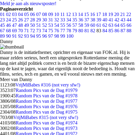
Meld je aan als nieuwsposter!
Paginaoverzicht
01
02
03
04
05
06
07
08
09
10
11
12
13
14
15
16
17
18
19
20
21
22
23
24
25
26
27
28
29
30
31
32
33
34
35
36
37
38
39
40
41
42
43
44
45
46
47
48
49
50
51
52
53
54
55
56
57
58
59
60
61
62
63
64
65
66
67
68
69
70
71
72
73
74
75
76
77
78
79
80
81
82
83
84
85
86
87
88
89
90
91
92
93
94
95
96
97
98
99
100
Danny
Danny is de initiatiefnemer, oprichter en eigenaar van FOK.nl. Hij is
maar zelden serieus, heeft een uitgesproken Rotterdamse mening die
lang niet altijd politiek correct is en bezit de bizarre eigenschap mensen
op de kast te jagen, waar dat eigenlijk nooit de bedoeling is. Houdt van
films, series, tech en gamen, en wil vooral nieuws met een mening.
Meer van Danny
11
23:08
VrijMiBabes #316 (not very sfw!)
35
23:07
Random Pics van de Dag #1979
19
00:45
Random Pics van de Dag #1978
38
06/08
Random Pics van de Dag #1977
12
05/08
Random Pics van de Dag #1976
23
04/08
Random Pics van de Dag #1975
7
03/08
VrijMiBabes #315 (not very sfw!)
41
03/08
Random Pics van de Dag #1974
30
02/08
Random Pics van de Dag #1973
44
01/08
Random Pics van de Dag #1972