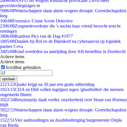
26
06/08
NAVO zet wegens Russische provocatie 250% meer
gevechtsvliegtuigen in
59
06/08
Waterschappen slaan alarm wegens droogte: Gereedschapskist
leeg
1
06/08
Forensics: Crime Scene Detective
23
06/08
Zorgmedewerkster die 's nachts haar vriend bezocht terecht
ontslagen
38
06/08
Random Pics van de Dag #1977
18
05/08
Datalek bij Bol en de Bijenkorf na cyberaanval op logistiek
partner Ceva
34
05/08
Kind overleden na aanrijding door AH-bestelbus in Dordrecht
Actieve items
Actieve items
Scrollbar gebruiken
opslaan
22
23:22
Quake krijgt na 30 jaar een gratis uitbreiding
19
23:15
CDA en D66 willen ingrijpen tegen 'gluurbrillen' die mensen
ongemerkt filmen
10
22:54
Benzineprijs daalt verder, onzekerheid over Straat van Hormuz
blijft
59
22:53
Waterschappen slaan alarm wegens droogte: Gereedschapskist
leeg
15
22:51
Vier aanhoudingen na doodsbedreiging burgemeester Depla
van Breda