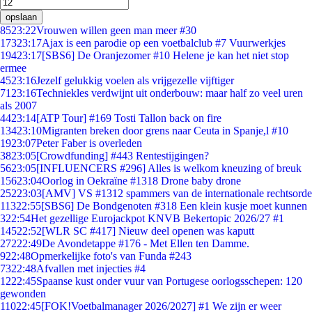
opslaan
85
23:22
Vrouwen willen geen man meer #30
173
23:17
Ajax is een parodie op een voetbalclub #7 Vuurwerkjes
194
23:17
[SBS6] De Oranjezomer #10 Helene je kan het niet stop
ermee
45
23:16
Jezelf gelukkig voelen als vrijgezelle vijftiger
71
23:16
Techniekles verdwijnt uit onderbouw: maar half zo veel uren
als 2007
44
23:14
[ATP Tour] #169 Tosti Tallon back on fire
134
23:10
Migranten breken door grens naar Ceuta in Spanje,l #10
19
23:07
Peter Faber is overleden
38
23:05
[Crowdfunding] #443 Rentestijgingen?
56
23:05
[INFLUENCERS #296] Alles is welkom kneuzing of breuk
156
23:04
Oorlog in Oekraïne #1318 Drone baby drone
252
23:03
[AMV] VS #1312 spammers van de internationale rechtsorde
113
22:55
[SBS6] De Bondgenoten #318 Een klein kusje moet kunnen
3
22:54
Het gezellige Eurojackpot KNVB Bekertopic 2026/27 #1
145
22:52
[WLR SC #417] Nieuw deel openen was kaputt
272
22:49
De Avondetappe #176 - Met Ellen ten Damme.
9
22:48
Opmerkelijke foto's van Funda #243
73
22:48
Afvallen met injecties #4
12
22:45
Spaanse kust onder vuur van Portugese oorlogsschepen: 120
gewonden
110
22:45
[FOK!Voetbalmanager 2026/2027] #1 We zijn er weer