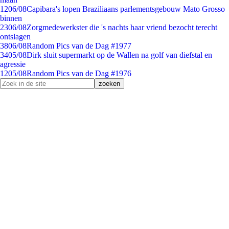
12
06/08
Capibara's lopen Braziliaans parlementsgebouw Mato Grosso
binnen
23
06/08
Zorgmedewerkster die 's nachts haar vriend bezocht terecht
ontslagen
38
06/08
Random Pics van de Dag #1977
34
05/08
Dirk sluit supermarkt op de Wallen na golf van diefstal en
agressie
12
05/08
Random Pics van de Dag #1976