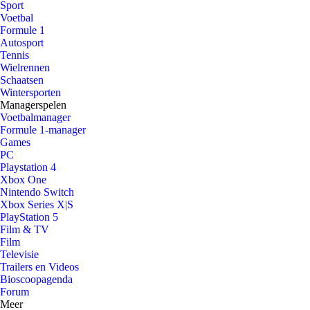
Sport
Voetbal
Formule 1
Autosport
Tennis
Wielrennen
Schaatsen
Wintersporten
Managerspelen
Voetbalmanager
Formule 1-manager
Games
PC
Playstation 4
Xbox One
Nintendo Switch
Xbox Series X|S
PlayStation 5
Film & TV
Film
Televisie
Trailers en Videos
Bioscoopagenda
Forum
Meer