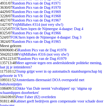
49
31/07
Random Pics van de Dag #1971
36
30/07
Random Pics van de Dag #1970
44
29/07
Random Pics van de Dag #1969
32
28/07
Random Pics van de Dag #1968
40
27/07
Random Pics van de Dag #1967
14
27/07
VrijMiBabes #314 (not very sfw!)
15
25/07
FOK!kers lopen de Nijmeegse 4-daagse: Dag 4
83
25/07
Random Pics van de Dag #1966
5
24/07
FOK!kers lopen de Nijmeegse 4-daagse: Dag 3
38
24/07
Random Pics van de Dag #1965
Meest gelezen
69696
00:45
Random Pics van de Dag #1978
50420
23:08
VrijMiBabes #316 (not very sfw!)
47612
23:07
Random Pics van de Dag #1979
1357
13:48
Meer agressie tegen een andersluidende politieke mening,
laat jij je intimideren?
1175
10:12
Trump grijpt weer in op automatisch staatsburgerschap bij
geboorte in VS
1093
11:52
Amsterdams dierenasiel DOA overspoeld met
babykonijntjes
1084
09:51
Dikke Van Dale neemt 'vulvalippen' op: 'stigma op
schaamlippen doorbreken'
1041
09:05
Peter Faber (82) overleden
918
11:46
Kabinet geeft bedrijven geen compensatie voor schade door
laagwater