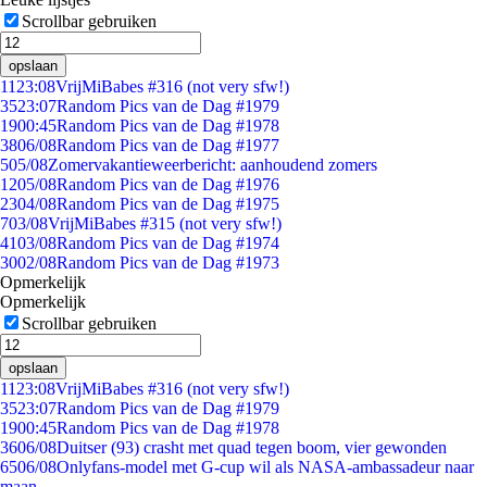
Scrollbar gebruiken
opslaan
11
23:08
VrijMiBabes #316 (not very sfw!)
35
23:07
Random Pics van de Dag #1979
19
00:45
Random Pics van de Dag #1978
38
06/08
Random Pics van de Dag #1977
5
05/08
Zomervakantieweerbericht: aanhoudend zomers
12
05/08
Random Pics van de Dag #1976
23
04/08
Random Pics van de Dag #1975
7
03/08
VrijMiBabes #315 (not very sfw!)
41
03/08
Random Pics van de Dag #1974
30
02/08
Random Pics van de Dag #1973
Opmerkelijk
Opmerkelijk
Scrollbar gebruiken
opslaan
11
23:08
VrijMiBabes #316 (not very sfw!)
35
23:07
Random Pics van de Dag #1979
19
00:45
Random Pics van de Dag #1978
36
06/08
Duitser (93) crasht met quad tegen boom, vier gewonden
65
06/08
Onlyfans-model met G-cup wil als NASA-ambassadeur naar
maan