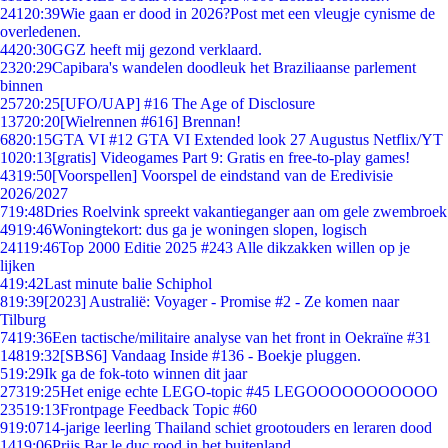
241
20:39
Wie gaan er dood in 2026?Post met een vleugje cynisme de
overledenen.
44
20:30
GGZ heeft mij gezond verklaard.
23
20:29
Capibara's wandelen doodleuk het Braziliaanse parlement
binnen
257
20:25
[UFO/UAP] #16 The Age of Disclosure
137
20:20
[Wielrennen #616] Brennan!
68
20:15
GTA VI #12 GTA VI Extended look 27 Augustus Netflix/YT
10
20:13
[gratis] Videogames Part 9: Gratis en free-to-play games!
43
19:50
[Voorspellen] Voorspel de eindstand van de Eredivisie
2026/2027
7
19:48
Dries Roelvink spreekt vakantieganger aan om gele zwembroek
49
19:46
Woningtekort: dus ga je woningen slopen, logisch
241
19:46
Top 2000 Editie 2025 #243 Alle dikzakken willen op je
lijken
4
19:42
Last minute balie Schiphol
8
19:39
[2023] Australië: Voyager - Promise #2 - Ze komen naar
Tilburg
74
19:36
Een tactische/militaire analyse van het front in Oekraïne #31
148
19:32
[SBS6] Vandaag Inside #136 - Boekje pluggen.
5
19:29
Ik ga de fok-toto winnen dit jaar
273
19:25
Het enige echte LEGO-topic #45 LEGOOOOOOOOOOO
235
19:13
Frontpage Feedback Topic #60
9
19:07
14-jarige leerling Thailand schiet grootouders en leraren dood
14
19:06
Prijs Bar le duc rood in het buitenland