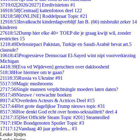
37
19:02
[2026/2027] Eredivisietoto #1
169
18:58
[Centraal] kattenfotoos deel 122
182
18:58
[ONLINE] Roddelpraat Topic #21
129
18:53
Invalkracht kinderdagverblijf Jan B. (66) misbruikt zeker 14
kinderen
276
18:52
Dump hier elke 40+ TOEP die je graag kwijt wil, zonder
restricties 15
12
18:49
Defensiepact Pakistan, Turkije en Saudi-Arabië bevat art.5
clausule?
106
18:45
Progressieve Democraat El-Sayed wint nipt voorverkiezing
Michigan
44
18:39
[Eva vd Wijdeven] geruchten over dakloosheid
5
18:38
Hoe hiermee om te gaan?
211
18:35
Russia vs Ukraine #91
55
17:59
Magic mushrooms
27
17:56
Single mannen verplichtsingle moeders laten daten?
95
17:49
Nieuwe / verwachte boeken
89
17:47
Overleden Acteurs & Actrices Deel #15
52
17:44
Het grote dagelijkse Trump nieuws topic #31
85
17:36
Hoe denkt God echt over homo-seksualiteit? deel 4
123
17:35
[Het Officiële Steam Topic #201] Steamrolled
79
17:19
De Bondgenoten Spoiler Topic #3
171
17:12
Vandaag 40 jaar geleden... #3
Leuke lijstjes
Leuke lijstjes