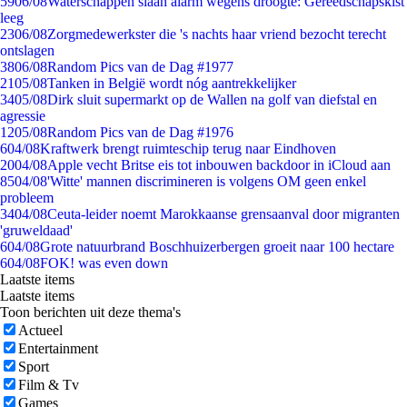
59
06/08
Waterschappen slaan alarm wegens droogte: Gereedschapskist
leeg
23
06/08
Zorgmedewerkster die 's nachts haar vriend bezocht terecht
ontslagen
38
06/08
Random Pics van de Dag #1977
21
05/08
Tanken in België wordt nóg aantrekkelijker
34
05/08
Dirk sluit supermarkt op de Wallen na golf van diefstal en
agressie
12
05/08
Random Pics van de Dag #1976
6
04/08
Kraftwerk brengt ruimteschip terug naar Eindhoven
20
04/08
Apple vecht Britse eis tot inbouwen backdoor in iCloud aan
85
04/08
'Witte' mannen discrimineren is volgens OM geen enkel
probleem
34
04/08
Ceuta-leider noemt Marokkaanse grensaanval door migranten
'gruweldaad'
6
04/08
Grote natuurbrand Boschhuizerbergen groeit naar 100 hectare
6
04/08
FOK! was even down
Laatste items
Laatste items
Toon berichten uit deze thema's
Actueel
Entertainment
Sport
Film & Tv
Games