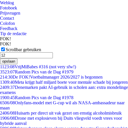
Weblog
Fotoboek
Prijsvragen
Contact
Colofon
Feedback
Tip de redactie
FOK!
FOK!
Scrollbar gebruiken
opslaan
11
23:08
VrijMiBabes #316 (not very sfw!)
35
23:07
Random Pics van de Dag #1979
2
14:30
De FOK!Voetbalmanager 2026/2027 is begonnen
13
09:40
Meta krijgt half miljard boete voor mentale schade bij jongeren
24
09:37
Denemarken pakt AI-gebruik in scholen aan: extra mondelinge
examens
19
00:45
Random Pics van de Dag #1978
65
06/08
Onlyfans-model met G-cup wil als NASA-ambassadeur naar
maan
24
06/08
Huisarts per direct uit vak gezet om ernstig alcoholmisbruik
19
06/08
Drone met explosieven bij Duits vliegveld voedt vrees voor
hybride aanval