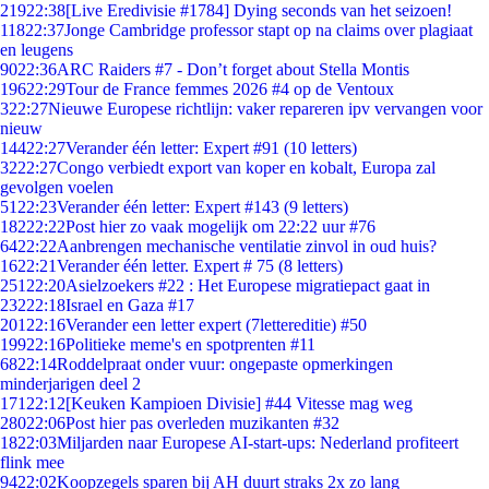
219
22:38
[Live Eredivisie #1784] Dying seconds van het seizoen!
118
22:37
Jonge Cambridge professor stapt op na claims over plagiaat
en leugens
90
22:36
ARC Raiders #7 - Don’t forget about Stella Montis
196
22:29
Tour de France femmes 2026 #4 op de Ventoux
3
22:27
Nieuwe Europese richtlijn: vaker repareren ipv vervangen voor
nieuw
144
22:27
Verander één letter: Expert #91 (10 letters)
32
22:27
Congo verbiedt export van koper en kobalt, Europa zal
gevolgen voelen
51
22:23
Verander één letter: Expert #143 (9 letters)
182
22:22
Post hier zo vaak mogelijk om 22:22 uur #76
64
22:22
Aanbrengen mechanische ventilatie zinvol in oud huis?
16
22:21
Verander één letter. Expert # 75 (8 letters)
251
22:20
Asielzoekers #22 : Het Europese migratiepact gaat in
232
22:18
Israel en Gaza #17
201
22:16
Verander een letter expert (7lettereditie) #50
199
22:16
Politieke meme's en spotprenten #11
68
22:14
Roddelpraat onder vuur: ongepaste opmerkingen
minderjarigen deel 2
171
22:12
[Keuken Kampioen Divisie] #44 Vitesse mag weg
280
22:06
Post hier pas overleden muzikanten #32
18
22:03
Miljarden naar Europese AI-start-ups: Nederland profiteert
flink mee
94
22:02
Koopzegels sparen bij AH duurt straks 2x zo lang