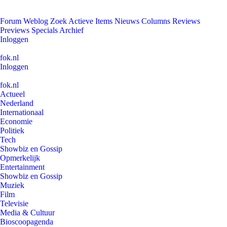
Forum
Weblog
Zoek
Actieve Items
Nieuws
Columns
Reviews
Previews
Specials
Archief
Inloggen
fok.nl
Inloggen
fok.nl
Actueel
Nederland
Internationaal
Economie
Politiek
Tech
Showbiz en Gossip
Opmerkelijk
Entertainment
Showbiz en Gossip
Muziek
Film
Televisie
Media & Cultuur
Bioscoopagenda