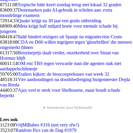
875
11:08
Tropische hitte keert zondag terug met lokaal 32 graden
836
09:37
Denemarken pakt AI-gebruik in scholen aan: extra
mondelinge examens
729
14:33
Quake krijgt na 30 jaar een gratis uitbreiding
689
09:40
Meta krijgt half miljard boete voor mentale schade bij
jongeren
684
18:47
Italië hindert reizigers uit Spanje na migratiecrisis Ceuta
638
18:08
CDA en D66 willen ingrijpen tegen 'gluurbrillen' die mensen
ongemerkt filmen
613
17:56
Benzineprijs daalt verder, onzekerheid over Straat van
Hormuz blijft
600
11:14
OM eist TBS tegen verwarde man die agenten stak met
aardappelschilmesje
597
05:00
Trailers kijken: de bioscoopreleases van week 32
485
18:31
Vier aanhoudingen na doodsbedreiging burgemeester Depla
van Breda
444
03:37
Ajax veel te sterk voor Shelbourne, maar houdt schade
beperkt
▼ Advertentie door Refinery89
Lees ook
11
23:08
VrijMiBabes #316 (not very sfw!)
35
23:07
Random Pics van de Dag #1979