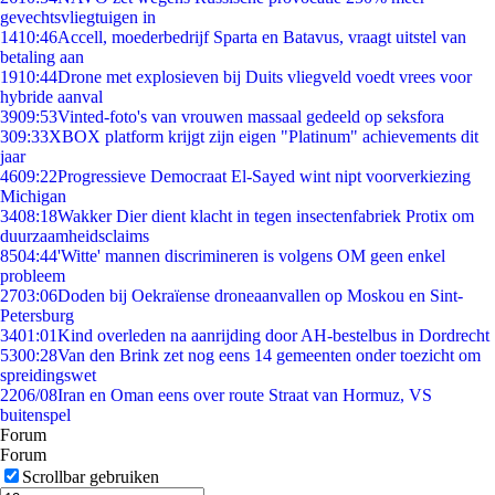
gevechtsvliegtuigen in
14
10:46
Accell, moederbedrijf Sparta en Batavus, vraagt uitstel van
betaling aan
19
10:44
Drone met explosieven bij Duits vliegveld voedt vrees voor
hybride aanval
39
09:53
Vinted-foto's van vrouwen massaal gedeeld op seksfora
3
09:33
XBOX platform krijgt zijn eigen "Platinum" achievements dit
jaar
46
09:22
Progressieve Democraat El-Sayed wint nipt voorverkiezing
Michigan
34
08:18
Wakker Dier dient klacht in tegen insectenfabriek Protix om
duurzaamheidsclaims
85
04:44
'Witte' mannen discrimineren is volgens OM geen enkel
probleem
27
03:06
Doden bij Oekraïense droneaanvallen op Moskou en Sint-
Petersburg
34
01:01
Kind overleden na aanrijding door AH-bestelbus in Dordrecht
53
00:28
Van den Brink zet nog eens 14 gemeenten onder toezicht om
spreidingswet
22
06/08
Iran en Oman eens over route Straat van Hormuz, VS
buitenspel
Forum
Forum
Scrollbar gebruiken