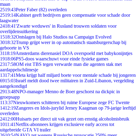
maan
25
19:43
Peter Faber (82) overleden
25
19:14
Kabinet geeft bedrijven geen compensatie voor schade door
laagwater
24
18:41
'Zwarte weduwes' in Rusland trouwen soldaten voor
overlijdensuitkering
15
18:32
Ontslagen bij Halo Studios na Campaign Evolved
30
18:32
Trump grijpt weer in op automatisch staatsburgerschap bij
geboorte in VS
31
18:19
Amsterdams dierenasiel DOA overspoeld met babykonijntjes
19
18:06
PS5-doos waarschuwt voor einde fysieke games
23
17:58
OM eist TBS tegen verwarde man die agenten stak met
aardappelschilmesje
13
17:41
Meta krijgt half miljard boete voor mentale schade bij jongeren
69
15:03
Israël meldt dood twee militairen in Zuid-Libanon, vergelding
aangekondigd
29
13:48
NPO-manager Menno de Boer geschorst na dickpic in
groepsapp
1
13:37
Nieuwkomers schitteren bij ruime Europese zege FC Twente
14
12:19
Zangeres en Idols-jurylid Jerney Kaagman op 79-jarige leeftijd
overleden
24
12:00
Huisarts per direct uit vak gezet om ernstig alcoholmisbruik
10
11:41
Netflix-abonnees krijgen exclusieve early access tot
uitgebreide GTA VI trailer
26
10:54
NAVO zet wegens Russische provocatie 250% meer