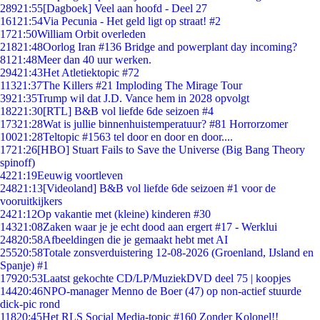
289
21:55
[Dagboek] Veel aan hoofd - Deel 27
161
21:54
Via Pecunia - Het geld ligt op straat! #2
17
21:50
William Orbit overleden
218
21:48
Oorlog Iran #136 Bridge and powerplant day incoming?
81
21:48
Meer dan 40 uur werken.
294
21:43
Het Atletiektopic #72
113
21:37
The Killers #21 Imploding The Mirage Tour
39
21:35
Trump wil dat J.D. Vance hem in 2028 opvolgt
182
21:30
[RTL] B&B vol liefde 6de seizoen #4
173
21:28
Wat is jullie binnenhuistemperatuur? #81 Horrorzomer
100
21:28
Teltopic #1563 tel door en door en door....
17
21:26
[HBO] Stuart Fails to Save the Universe (Big Bang Theory
spinoff)
42
21:19
Eeuwig voortleven
248
21:13
[Videoland] B&B vol liefde 6de seizoen #1 voor de
vooruitkijkers
24
21:12
Op vakantie met (kleine) kinderen #30
143
21:08
Zaken waar je je echt dood aan ergert #17 - Werklui
248
20:58
Afbeeldingen die je gemaakt hebt met AI
255
20:58
Totale zonsverduistering 12-08-2026 (Groenland, IJsland en
Spanje) #1
179
20:53
Laatst gekochte CD/LP/MuziekDVD deel 75 | koopjes
144
20:46
NPO-manager Menno de Boer (47) op non-actief stuurde
dick-pic rond
118
20:45
Het RLS Social Media-topic #160 Zonder Kolonel!!