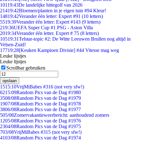
101
19:43
De landelijke hittegolf van 2026
214
19:42
Bloemen/planten in je eigen tuin #94 Kleur!
148
19:42
Verander één letter: Expert #91 (10 letters)
55
19:39
Verander één letter: Expert #143 (9 letters)
2
19:36
UEFA Super Cup #1 PSG - Aston Villa
20
19:34
Verander één letter. Expert # 75 (8 letters)
105
19:31
Telstar-topic #2: De Witte Leeuwen Brullen nog altijd in
Velsen-Zuid!
177
19:28
[Keuken Kampioen Divisie] #44 Vitesse mag weg
Leuke lijstjes
Leuke lijstjes
Scrollbar gebruiken
opslaan
15
15:10
VrijMiBabes #316 (not very sfw!)
62
15:09
Random Pics van de Dag #1980
35
08/08
Random Pics van de Dag #1979
19
07/08
Random Pics van de Dag #1978
38
06/08
Random Pics van de Dag #1977
5
05/08
Zomervakantieweerbericht: aanhoudend zomers
12
05/08
Random Pics van de Dag #1976
23
04/08
Random Pics van de Dag #1975
7
03/08
VrijMiBabes #315 (not very sfw!)
41
03/08
Random Pics van de Dag #1974