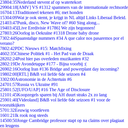
238
04:35
Nederland stevent af op watertekort
299
04:18
[AMV] VS #1312 spammers van de internationale rechtsorde
167
04:13
Traditioneel tekenen #6; met honden
153
04:09
Wat je ook stemt, je krijgt in NL altijd Links Liberaal Beleid.
214
03:47
Punk, disco, New Wave of? #60 Sing along...
194
03:45
[Live Eredivisie #1786] We zijn begonnen!
278
03:26
Oorlog in Oekraïne #1318 Drone baby drone
73
02:44
Spaanstalige nummers #34 A que calor nos pasaremos por el
verano?
78
02:42
PDC Nieuws #15: Matchfixing
46
02:35
Chinese Politiek #1 - Het Pad van de Draak
282
02:24
Post hier pas overleden muzikanten #32
28
02:19
De Avondetappe #177 - Bijna voorbij :(
269
02:16
Oorlog Iran #136 Bridge and powerplant day incoming?
198
02:00
[RTL] B&B vol liefde 6de seizoen #4
33
02:00
Astronomie in de Achtertuin #6
247
01:57
Russia vs Ukraine #91
258
01:52
[UFO/UAP] #16 The Age of Disclosure
121
01:45
Koopzegels sparen bij AH duurt straks 2x zo lang
259
01:40
[Videoland] B&B vol liefde 6de seizoen #1 voor de
vooruitkijkers
57
01:32
Eeuwig voortleven
16
01:21
Ik rook nog steeds
145
00:50
Jonge Cambridge professor stapt op na claims over plagiaat
en leugens