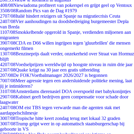
4
08/08
Niewiadoma profiteert van pokerspel en grijpt geel op Ventoux
35
08/08
Random Pics van de Dag #1979
27
07/08
Italië hindert reizigers uit Spanje na migratiecrisis Ceuta
24
07/08
Vier aanhoudingen na doodsbedreiging burgemeester Depla
van Breda
11
07/08
Smokkelbende opgerold in Spanje, verdienden miljoenen aan
migranten
39
07/08
CDA en D66 willen ingrijpen tegen 'gluurbrillen' die mensen
ongemerkt filmen
13
07/08
Benzineprijs daalt verder, onzekerheid over Straat van Hormuz
blijft
42
07/08
Voedselprijzen wereldwijd op hoogste niveau in ruim drie jaar
23
07/08
Quake krijgt na 30 jaar een gratis uitbreiding
2
07/08
De FOK!Voetbalmanager 2026/2027 is begonnen
70
07/08
Meer agressie tegen een andersluidende politieke mening, laat
jij je intimideren?
31
07/08
Amsterdams dierenasiel DOA overspoeld met babykonijntjes
29
07/08
Kabinet geeft bedrijven geen compensatie voor schade door
laagwater
24
07/08
OM eist TBS tegen verwarde man die agenten stak met
aardappelschilmesje
30
07/08
Tropische hitte keert zondag terug met lokaal 32 graden
30
07/08
Trump grijpt weer in op automatisch staatsburgerschap bij
geboorte in VS