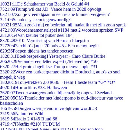
100
21:11
De Schatkamer van Beeld & Geluid #4
75
21:09
Trump wil dat J.D. Vance hem in 2028 opvolgt
63
21:07
Zou je vreemdgaan in een relatie kunnen vergeven?
3
21:06
Scholensysteem tegenwoordig?
103
21:05
Man zoekt mij en bedreigt mij, nadat ik met zijn zoon sprak
47
21:00
Woordensamenstelspel #1184 met 2 woorden spreken SVP
281
20:54
Van kleuter tot puber deel 184
83
20:48
2010: Vermissing van Herman Ploegstra
227
20:47
archito's jaren '70 huis #5 - Een nieuw begin
8
20:36
Poepen tijdens het tandenpoetsen
18
20:31
[Boekbespreking] Yesteryear - Caro Claire Burke
206
20:29
Verander een letter expert (7lettereditie) #50
63
20:27
Het grote dagelijkse Trump nieuws topic #31
23
20:22
Weer een parkeergarage dicht in Dordrecht, auto's zo snel
mogelijk weg
180
20:19
Touwtrekken 2.0 #636 - Team 1 beste team *G* *O*
40
20:14
Horrorfilms #33: Halloween
26
20:07
Twee zwaargewonden bij eenzijdig ongeval Zeeland.
52
20:05
OM-Teamleider met kinderporno is oud-directeur van twee
basisscholen
166
19:58
Dingen waar je enorm vrolijk van wordt #3
25
19:56
Natuur en Wild
16
19:54
Radio 2 #145 Ruud 66
47
19:47
[Netflix #210] TUDUM
212
19:43
[NL] Street View Quiz [#122] - Loogisch toch