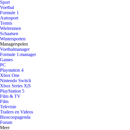
Sport
Voetbal
Formule 1
Autosport
Tennis
Wielrennen
Schaatsen
Wintersporten
Managerspelen
Voetbalmanager
Formule 1-manager
Games
PC
Playstation 4
Xbox One
Nintendo Switch
Xbox Series X|S
PlayStation 5
Film & TV
Film
Televisie
Trailers en Videos
Bioscoopagenda
Forum
Meer