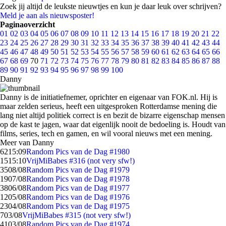
Zoek jij altijd de leukste nieuwtjes en kun je daar leuk over schrijven?
Meld je aan als nieuwsposter!
Paginaoverzicht
01
02
03
04
05
06
07
08
09
10
11
12
13
14
15
16
17
18
19
20
21
22
23
24
25
26
27
28
29
30
31
32
33
34
35
36
37
38
39
40
41
42
43
44
45
46
47
48
49
50
51
52
53
54
55
56
57
58
59
60
61
62
63
64
65
66
67
68
69
70
71
72
73
74
75
76
77
78
79
80
81
82
83
84
85
86
87
88
89
90
91
92
93
94
95
96
97
98
99
100
Danny
Danny is de initiatiefnemer, oprichter en eigenaar van FOK.nl. Hij is
maar zelden serieus, heeft een uitgesproken Rotterdamse mening die
lang niet altijd politiek correct is en bezit de bizarre eigenschap mensen
op de kast te jagen, waar dat eigenlijk nooit de bedoeling is. Houdt van
films, series, tech en gamen, en wil vooral nieuws met een mening.
Meer van Danny
62
15:09
Random Pics van de Dag #1980
15
15:10
VrijMiBabes #316 (not very sfw!)
35
08/08
Random Pics van de Dag #1979
19
07/08
Random Pics van de Dag #1978
38
06/08
Random Pics van de Dag #1977
12
05/08
Random Pics van de Dag #1976
23
04/08
Random Pics van de Dag #1975
7
03/08
VrijMiBabes #315 (not very sfw!)
41
03/08
Random Pics van de Dag #1974