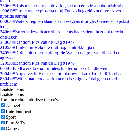
maan
25
06/08
Huisarts per direct uit vak gezet om ernstig alcoholmisbruik
19
06/08
Drone met explosieven bij Duits vliegveld voedt vrees voor
hybride aanval
60
06/08
Waterschappen slaan alarm wegens droogte: Gereedschapskist
leeg
24
06/08
Zorgmedewerkster die 's nachts haar vriend bezocht terecht
ontslagen
38
06/08
Random Pics van de Dag #1977
21
05/08
Tanken in België wordt nóg aantrekkelijker
34
05/08
Dirk sluit supermarkt op de Wallen na golf van diefstal en
agressie
12
05/08
Random Pics van de Dag #1976
6
04/08
Kraftwerk brengt ruimteschip terug naar Eindhoven
20
04/08
Apple vecht Britse eis tot inbouwen backdoor in iCloud aan
85
04/08
'Witte' mannen discrimineren is volgens OM geen enkel
probleem
Laatste items
Laatste items
Toon berichten uit deze thema's
Actueel
Entertainment
Sport
Film & Tv
Games