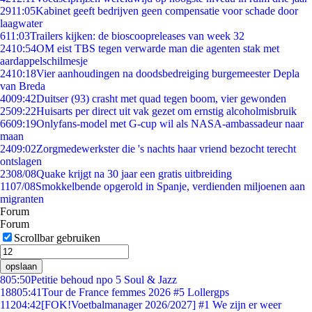
29
11:05
Kabinet geeft bedrijven geen compensatie voor schade door
laagwater
6
11:03
Trailers kijken: de bioscoopreleases van week 32
24
10:54
OM eist TBS tegen verwarde man die agenten stak met
aardappelschilmesje
24
10:18
Vier aanhoudingen na doodsbedreiging burgemeester Depla
van Breda
40
09:42
Duitser (93) crasht met quad tegen boom, vier gewonden
25
09:22
Huisarts per direct uit vak gezet om ernstig alcoholmisbruik
66
09:19
Onlyfans-model met G-cup wil als NASA-ambassadeur naar
maan
24
09:02
Zorgmedewerkster die 's nachts haar vriend bezocht terecht
ontslagen
23
08/08
Quake krijgt na 30 jaar een gratis uitbreiding
11
07/08
Smokkelbende opgerold in Spanje, verdienden miljoenen aan
migranten
Forum
Forum
Scrollbar gebruiken
opslaan
8
05:50
Petitie behoud npo 5 Soul & Jazz
188
05:41
Tour de France femmes 2026 #5 Lollergps
112
04:42
[FOK!Voetbalmanager 2026/2027] #1 We zijn er weer