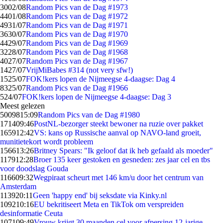
30
02/08
Random Pics van de Dag #1973
44
01/08
Random Pics van de Dag #1972
49
31/07
Random Pics van de Dag #1971
36
30/07
Random Pics van de Dag #1970
44
29/07
Random Pics van de Dag #1969
32
28/07
Random Pics van de Dag #1968
40
27/07
Random Pics van de Dag #1967
14
27/07
VrijMiBabes #314 (not very sfw!)
15
25/07
FOK!kers lopen de Nijmeegse 4-daagse: Dag 4
83
25/07
Random Pics van de Dag #1966
5
24/07
FOK!kers lopen de Nijmeegse 4-daagse: Dag 3
Meest gelezen
50098
15:09
Random Pics van de Dag #1980
1714
09:46
PostNL-bezorger steekt bewoner na ruzie over pakket
1659
12:42
VS: kans op Russische aanval op NAVO-land groeit,
munitietekort wordt probleem
1566
13:26
Britney Spears: "Ik geloof dat ik heb gefaald als moeder"
1179
12:28
Broer 135 keer gestoken en gesneden: zes jaar cel en tbs
voor doodslag Gouda
1166
09:32
Wegpiraat scheurt met 146 km/u door het centrum van
Amsterdam
1139
20:11
Geen 'happy end' bij seksdate via Kinky.nl
1092
10:16
EU bekritiseert Meta en TikTok om verspreiden
desinformatie Ceuta
1071
09:49
Vrouw krijgt 30 maanden cel voor afpersing 12-jarige