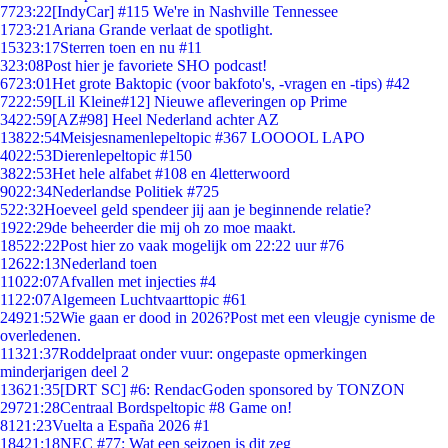
77
23:22
[IndyCar] #115 We're in Nashville Tennessee
17
23:21
Ariana Grande verlaat de spotlight.
153
23:17
Sterren toen en nu #11
3
23:08
Post hier je favoriete SHO podcast!
67
23:01
Het grote Baktopic (voor bakfoto's, -vragen en -tips) #42
72
22:59
[Lil Kleine#12] Nieuwe afleveringen op Prime
34
22:59
[AZ#98] Heel Nederland achter AZ
138
22:54
Meisjesnamenlepeltopic #367 LOOOOL LAPO
40
22:53
Dierenlepeltopic #150
38
22:53
Het hele alfabet #108 en 4letterwoord
90
22:34
Nederlandse Politiek #725
5
22:32
Hoeveel geld spendeer jij aan je beginnende relatie?
19
22:29
de beheerder die mij oh zo moe maakt.
185
22:22
Post hier zo vaak mogelijk om 22:22 uur #76
126
22:13
Nederland toen
110
22:07
Afvallen met injecties #4
11
22:07
Algemeen Luchtvaarttopic #61
249
21:52
Wie gaan er dood in 2026?Post met een vleugje cynisme de
overledenen.
113
21:37
Roddelpraat onder vuur: ongepaste opmerkingen
minderjarigen deel 2
136
21:35
[DRT SC] #6: RendacGoden sponsored by TONZON
297
21:28
Centraal Bordspeltopic #8 Game on!
81
21:23
Vuelta a España 2026 #1
184
21:18
NEC #77: Wat een seizoen is dit zeg