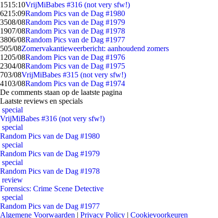
15
15:10
VrijMiBabes #316 (not very sfw!)
62
15:09
Random Pics van de Dag #1980
35
08/08
Random Pics van de Dag #1979
19
07/08
Random Pics van de Dag #1978
38
06/08
Random Pics van de Dag #1977
5
05/08
Zomervakantieweerbericht: aanhoudend zomers
12
05/08
Random Pics van de Dag #1976
23
04/08
Random Pics van de Dag #1975
7
03/08
VrijMiBabes #315 (not very sfw!)
41
03/08
Random Pics van de Dag #1974
De comments staan op de laatste pagina
Laatste reviews en specials
special
VrijMiBabes #316 (not very sfw!)
special
Random Pics van de Dag #1980
special
Random Pics van de Dag #1979
special
Random Pics van de Dag #1978
review
Forensics: Crime Scene Detective
special
Random Pics van de Dag #1977
Algemene Voorwaarden
|
Privacy Policy
|
Cookievoorkeuren