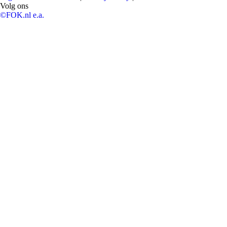
Volg ons
©FOK.nl e.a.