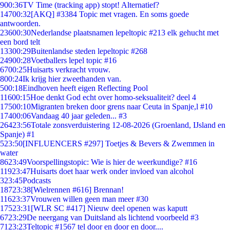
9
00:36
TV Time (tracking app) stopt! Alternatief?
147
00:32
[AKQ] #3384 Topic met vragen. En soms goede
antwoorden.
236
00:30
Nederlandse plaatsnamen lepeltopic #213 elk gehucht met
een bord telt
133
00:29
Buitenlandse steden lepeltopic #268
249
00:28
Voetballers lepel topic #16
67
00:25
Huisarts verkracht vrouw.
8
00:24
Ik krijg hier zweethanden van.
5
00:18
Eindhoven heeft eigen Reflecting Pool
116
00:15
Hoe denkt God echt over homo-seksualiteit? deel 4
175
00:10
Migranten breken door grens naar Ceuta in Spanje,l #10
174
00:06
Vandaag 40 jaar geleden... #3
264
23:56
Totale zonsverduistering 12-08-2026 (Groenland, IJsland en
Spanje) #1
5
23:50
[INFLUENCERS #297] Toetjes & Bevers & Zwemmen in
water
86
23:49
Voorspellingstopic: Wie is hier de weerkundige? #16
119
23:47
Huisarts doet haar werk onder invloed van alcohol
3
23:45
Podcasts
187
23:38
[Wielrennen #616] Brennan!
116
23:37
Vrouwen willen geen man meer #30
175
23:31
[WLR SC #417] Nieuw deel openen was kaputt
67
23:29
De neergang van Duitsland als lichtend voorbeeld #3
71
23:23
Teltopic #1567 tel door en door en door....