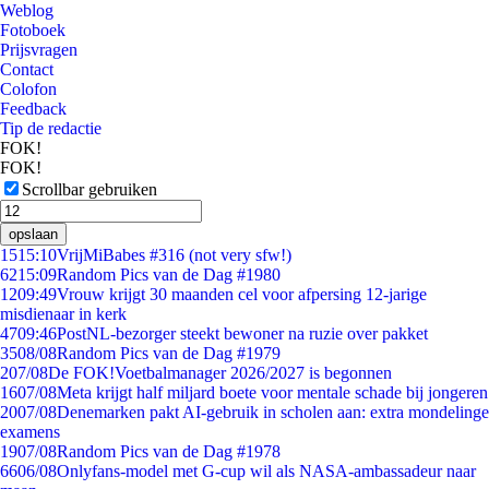
Weblog
Fotoboek
Prijsvragen
Contact
Colofon
Feedback
Tip de redactie
FOK!
FOK!
Scrollbar gebruiken
opslaan
15
15:10
VrijMiBabes #316 (not very sfw!)
62
15:09
Random Pics van de Dag #1980
12
09:49
Vrouw krijgt 30 maanden cel voor afpersing 12-jarige
misdienaar in kerk
47
09:46
PostNL-bezorger steekt bewoner na ruzie over pakket
35
08/08
Random Pics van de Dag #1979
2
07/08
De FOK!Voetbalmanager 2026/2027 is begonnen
16
07/08
Meta krijgt half miljard boete voor mentale schade bij jongeren
20
07/08
Denemarken pakt AI-gebruik in scholen aan: extra mondelinge
examens
19
07/08
Random Pics van de Dag #1978
66
06/08
Onlyfans-model met G-cup wil als NASA-ambassadeur naar