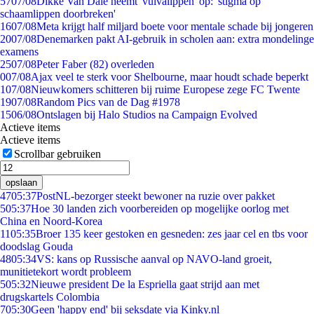
57
07/08
Dikke Van Dale neemt 'vulvalippen' op: 'stigma op
schaamlippen doorbreken'
16
07/08
Meta krijgt half miljard boete voor mentale schade bij jongeren
20
07/08
Denemarken pakt AI-gebruik in scholen aan: extra mondelinge
examens
25
07/08
Peter Faber (82) overleden
0
07/08
Ajax veel te sterk voor Shelbourne, maar houdt schade beperkt
1
07/08
Nieuwkomers schitteren bij ruime Europese zege FC Twente
19
07/08
Random Pics van de Dag #1978
15
06/08
Ontslagen bij Halo Studios na Campaign Evolved
Actieve items
Actieve items
Scrollbar gebruiken
opslaan
47
05:37
PostNL-bezorger steekt bewoner na ruzie over pakket
5
05:37
Hoe 30 landen zich voorbereiden op mogelijke oorlog met
China en Noord-Korea
11
05:35
Broer 135 keer gestoken en gesneden: zes jaar cel en tbs voor
doodslag Gouda
48
05:34
VS: kans op Russische aanval op NAVO-land groeit,
munitietekort wordt probleem
5
05:32
Nieuwe president De la Espriella gaat strijd aan met
drugskartels Colombia
7
05:30
Geen 'happy end' bij seksdate via Kinky.nl