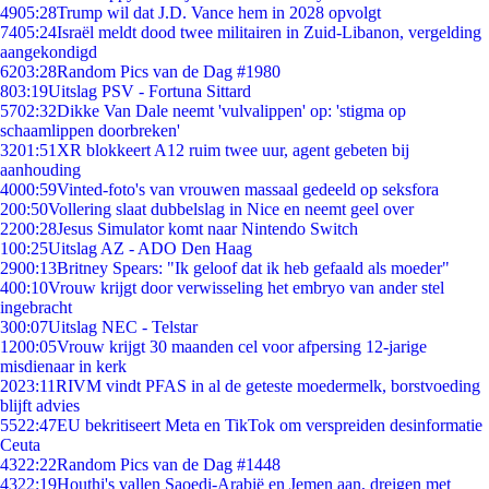
49
05:28
Trump wil dat J.D. Vance hem in 2028 opvolgt
74
05:24
Israël meldt dood twee militairen in Zuid-Libanon, vergelding
aangekondigd
62
03:28
Random Pics van de Dag #1980
8
03:19
Uitslag PSV - Fortuna Sittard
57
02:32
Dikke Van Dale neemt 'vulvalippen' op: 'stigma op
schaamlippen doorbreken'
32
01:51
XR blokkeert A12 ruim twee uur, agent gebeten bij
aanhouding
40
00:59
Vinted-foto's van vrouwen massaal gedeeld op seksfora
2
00:50
Vollering slaat dubbelslag in Nice en neemt geel over
22
00:28
Jesus Simulator komt naar Nintendo Switch
1
00:25
Uitslag AZ - ADO Den Haag
29
00:13
Britney Spears: "Ik geloof dat ik heb gefaald als moeder"
4
00:10
Vrouw krijgt door verwisseling het embryo van ander stel
ingebracht
3
00:07
Uitslag NEC - Telstar
12
00:05
Vrouw krijgt 30 maanden cel voor afpersing 12-jarige
misdienaar in kerk
20
23:11
RIVM vindt PFAS in al de geteste moedermelk, borstvoeding
blijft advies
55
22:47
EU bekritiseert Meta en TikTok om verspreiden desinformatie
Ceuta
43
22:22
Random Pics van de Dag #1448
43
22:19
Houthi's vallen Saoedi-Arabië en Jemen aan, dreigen met