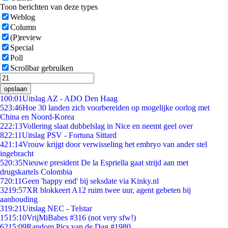
Toon berichten van deze types
Weblog
Column
(P)review
Special
Poll
Scrollbar gebruiken
opslaan
1
00:01
Uitslag AZ - ADO Den Haag
5
23:46
Hoe 30 landen zich voorbereiden op mogelijke oorlog met
China en Noord-Korea
2
22:13
Vollering slaat dubbelslag in Nice en neemt geel over
8
22:11
Uitslag PSV - Fortuna Sittard
4
21:14
Vrouw krijgt door verwisseling het embryo van ander stel
ingebracht
5
20:35
Nieuwe president De la Espriella gaat strijd aan met
drugskartels Colombia
7
20:11
Geen 'happy end' bij seksdate via Kinky.nl
32
19:57
XR blokkeert A12 ruim twee uur, agent gebeten bij
aanhouding
3
19:21
Uitslag NEC - Telstar
15
15:10
VrijMiBabes #316 (not very sfw!)
62
15:09
Random Pics van de Dag #1980