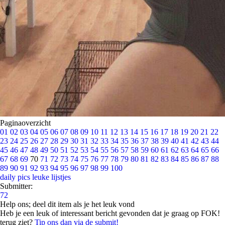
Paginaoverzicht
01
02
03
04
05
06
07
08
09
10
11
12
13
14
15
16
17
18
19
20
21
22
23
24
25
26
27
28
29
30
31
32
33
34
35
36
37
38
39
40
41
42
43
44
45
46
47
48
49
50
51
52
53
54
55
56
57
58
59
60
61
62
63
64
65
66
67
68
69
70
71
72
73
74
75
76
77
78
79
80
81
82
83
84
85
86
87
88
89
90
91
92
93
94
95
96
97
98
99
100
daily pics
leuke lijstjes
Submitter:
72
Help ons; deel dit item als je het leuk vond
Heb je een leuk of interessant bericht gevonden dat je graag op FOK!
terug ziet?
Tip ons dan via de submit!