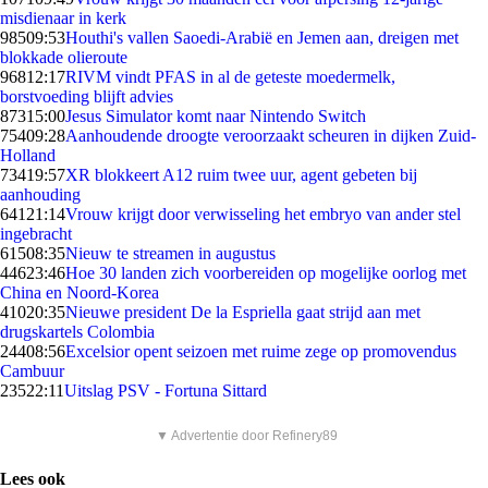
misdienaar in kerk
985
09:53
Houthi's vallen Saoedi-Arabië en Jemen aan, dreigen met
blokkade olieroute
968
12:17
RIVM vindt PFAS in al de geteste moedermelk,
borstvoeding blijft advies
873
15:00
Jesus Simulator komt naar Nintendo Switch
754
09:28
Aanhoudende droogte veroorzaakt scheuren in dijken Zuid-
Holland
734
19:57
XR blokkeert A12 ruim twee uur, agent gebeten bij
aanhouding
641
21:14
Vrouw krijgt door verwisseling het embryo van ander stel
ingebracht
615
08:35
Nieuw te streamen in augustus
446
23:46
Hoe 30 landen zich voorbereiden op mogelijke oorlog met
China en Noord-Korea
410
20:35
Nieuwe president De la Espriella gaat strijd aan met
drugskartels Colombia
244
08:56
Excelsior opent seizoen met ruime zege op promovendus
Cambuur
235
22:11
Uitslag PSV - Fortuna Sittard
▼ Advertentie door Refinery89
Lees ook