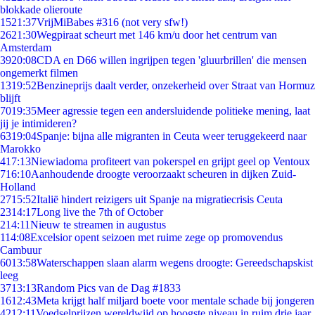
blokkade olieroute
15
21:37
VrijMiBabes #316 (not very sfw!)
26
21:30
Wegpiraat scheurt met 146 km/u door het centrum van
Amsterdam
39
20:08
CDA en D66 willen ingrijpen tegen 'gluurbrillen' die mensen
ongemerkt filmen
13
19:52
Benzineprijs daalt verder, onzekerheid over Straat van Hormuz
blijft
70
19:35
Meer agressie tegen een andersluidende politieke mening, laat
jij je intimideren?
63
19:04
Spanje: bijna alle migranten in Ceuta weer teruggekeerd naar
Marokko
4
17:13
Niewiadoma profiteert van pokerspel en grijpt geel op Ventoux
7
16:10
Aanhoudende droogte veroorzaakt scheuren in dijken Zuid-
Holland
27
15:52
Italië hindert reizigers uit Spanje na migratiecrisis Ceuta
23
14:17
Long live the 7th of October
2
14:11
Nieuw te streamen in augustus
1
14:08
Excelsior opent seizoen met ruime zege op promovendus
Cambuur
60
13:58
Waterschappen slaan alarm wegens droogte: Gereedschapskist
leeg
37
13:13
Random Pics van de Dag #1833
16
12:43
Meta krijgt half miljard boete voor mentale schade bij jongeren
42
12:11
Voedselprijzen wereldwijd op hoogste niveau in ruim drie jaar