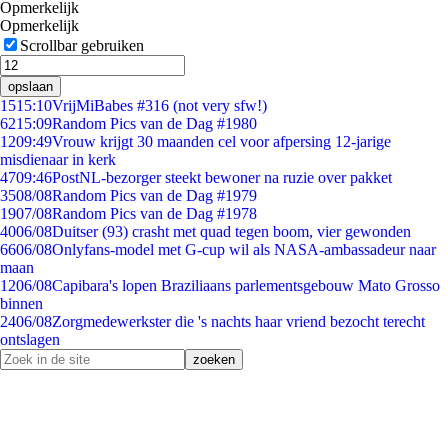
Opmerkelijk
Opmerkelijk
Scrollbar gebruiken
opslaan
15
15:10
VrijMiBabes #316 (not very sfw!)
62
15:09
Random Pics van de Dag #1980
12
09:49
Vrouw krijgt 30 maanden cel voor afpersing 12-jarige
misdienaar in kerk
47
09:46
PostNL-bezorger steekt bewoner na ruzie over pakket
35
08/08
Random Pics van de Dag #1979
19
07/08
Random Pics van de Dag #1978
40
06/08
Duitser (93) crasht met quad tegen boom, vier gewonden
66
06/08
Onlyfans-model met G-cup wil als NASA-ambassadeur naar
maan
12
06/08
Capibara's lopen Braziliaans parlementsgebouw Mato Grosso
binnen
24
06/08
Zorgmedewerkster die 's nachts haar vriend bezocht terecht
ontslagen