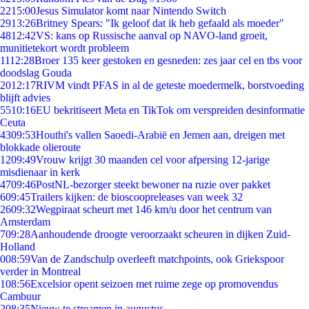
22
15:00
Jesus Simulator komt naar Nintendo Switch
29
13:26
Britney Spears: "Ik geloof dat ik heb gefaald als moeder"
48
12:42
VS: kans op Russische aanval op NAVO-land groeit,
munitietekort wordt probleem
11
12:28
Broer 135 keer gestoken en gesneden: zes jaar cel en tbs voor
doodslag Gouda
20
12:17
RIVM vindt PFAS in al de geteste moedermelk, borstvoeding
blijft advies
55
10:16
EU bekritiseert Meta en TikTok om verspreiden desinformatie
Ceuta
43
09:53
Houthi's vallen Saoedi-Arabië en Jemen aan, dreigen met
blokkade olieroute
12
09:49
Vrouw krijgt 30 maanden cel voor afpersing 12-jarige
misdienaar in kerk
47
09:46
PostNL-bezorger steekt bewoner na ruzie over pakket
6
09:45
Trailers kijken: de bioscoopreleases van week 32
26
09:32
Wegpiraat scheurt met 146 km/u door het centrum van
Amsterdam
7
09:28
Aanhoudende droogte veroorzaakt scheuren in dijken Zuid-
Holland
0
08:59
Van de Zandschulp overleeft matchpoints, ook Griekspoor
verder in Montreal
1
08:56
Excelsior opent seizoen met ruime zege op promovendus
Cambuur
2
08:35
Nieuw te streamen in augustus