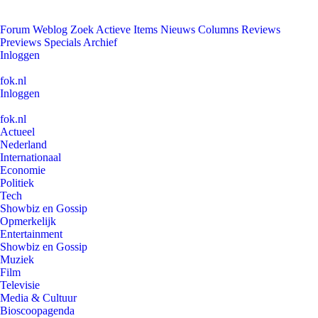
Forum
Weblog
Zoek
Actieve Items
Nieuws
Columns
Reviews
Previews
Specials
Archief
Inloggen
fok.nl
Inloggen
fok.nl
Actueel
Nederland
Internationaal
Economie
Politiek
Tech
Showbiz en Gossip
Opmerkelijk
Entertainment
Showbiz en Gossip
Muziek
Film
Televisie
Media & Cultuur
Bioscoopagenda