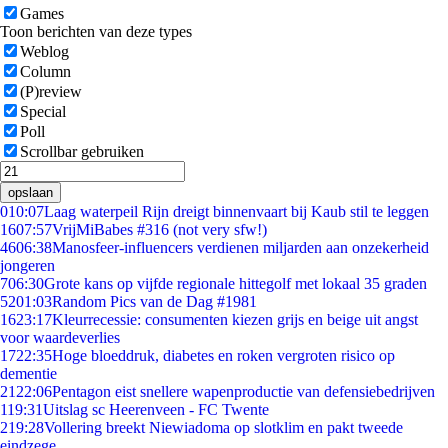
Games
Toon berichten van deze types
Weblog
Column
(P)review
Special
Poll
Scrollbar gebruiken
opslaan
0
10:07
Laag waterpeil Rijn dreigt binnenvaart bij Kaub stil te leggen
16
07:57
VrijMiBabes #316 (not very sfw!)
46
06:38
Manosfeer-influencers verdienen miljarden aan onzekerheid
jongeren
7
06:30
Grote kans op vijfde regionale hittegolf met lokaal 35 graden
52
01:03
Random Pics van de Dag #1981
16
23:17
Kleurrecessie: consumenten kiezen grijs en beige uit angst
voor waardeverlies
17
22:35
Hoge bloeddruk, diabetes en roken vergroten risico op
dementie
21
22:06
Pentagon eist snellere wapenproductie van defensiebedrijven
1
19:31
Uitslag sc Heerenveen - FC Twente
2
19:28
Vollering breekt Niewiadoma op slotklim en pakt tweede
eindzege