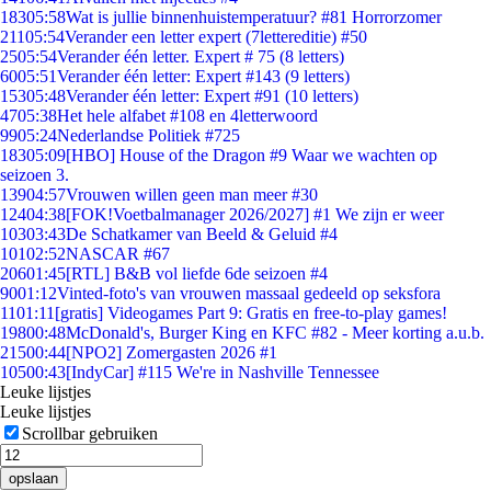
183
05:58
Wat is jullie binnenhuistemperatuur? #81 Horrorzomer
211
05:54
Verander een letter expert (7lettereditie) #50
25
05:54
Verander één letter. Expert # 75 (8 letters)
60
05:51
Verander één letter: Expert #143 (9 letters)
153
05:48
Verander één letter: Expert #91 (10 letters)
47
05:38
Het hele alfabet #108 en 4letterwoord
99
05:24
Nederlandse Politiek #725
183
05:09
[HBO] House of the Dragon #9 Waar we wachten op
seizoen 3.
139
04:57
Vrouwen willen geen man meer #30
124
04:38
[FOK!Voetbalmanager 2026/2027] #1 We zijn er weer
103
03:43
De Schatkamer van Beeld & Geluid #4
101
02:52
NASCAR #67
206
01:45
[RTL] B&B vol liefde 6de seizoen #4
90
01:12
Vinted-foto's van vrouwen massaal gedeeld op seksfora
11
01:11
[gratis] Videogames Part 9: Gratis en free-to-play games!
198
00:48
McDonald's, Burger King en KFC #82 - Meer korting a.u.b.
215
00:44
[NPO2] Zomergasten 2026 #1
105
00:43
[IndyCar] #115 We're in Nashville Tennessee
Leuke lijstjes
Leuke lijstjes
Scrollbar gebruiken
opslaan