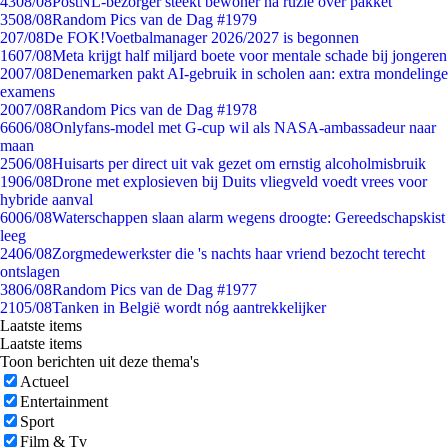
43
08/08
PostNL-bezorger steekt bewoner na ruzie over pakket
35
08/08
Random Pics van de Dag #1979
2
07/08
De FOK!Voetbalmanager 2026/2027 is begonnen
16
07/08
Meta krijgt half miljard boete voor mentale schade bij jongeren
20
07/08
Denemarken pakt AI-gebruik in scholen aan: extra mondelinge
examens
20
07/08
Random Pics van de Dag #1978
66
06/08
Onlyfans-model met G-cup wil als NASA-ambassadeur naar
maan
25
06/08
Huisarts per direct uit vak gezet om ernstig alcoholmisbruik
19
06/08
Drone met explosieven bij Duits vliegveld voedt vrees voor
hybride aanval
60
06/08
Waterschappen slaan alarm wegens droogte: Gereedschapskist
leeg
24
06/08
Zorgmedewerkster die 's nachts haar vriend bezocht terecht
ontslagen
38
06/08
Random Pics van de Dag #1977
21
05/08
Tanken in België wordt nóg aantrekkelijker
Laatste items
Laatste items
Toon berichten uit deze thema's
Actueel
Entertainment
Sport
Film & Tv