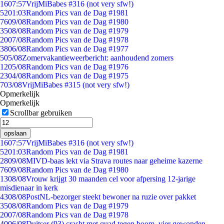
16
07:57
VrijMiBabes #316 (not very sfw!)
52
01:03
Random Pics van de Dag #1981
76
09/08
Random Pics van de Dag #1980
35
08/08
Random Pics van de Dag #1979
20
07/08
Random Pics van de Dag #1978
38
06/08
Random Pics van de Dag #1977
5
05/08
Zomervakantieweerbericht: aanhoudend zomers
12
05/08
Random Pics van de Dag #1976
23
04/08
Random Pics van de Dag #1975
7
03/08
VrijMiBabes #315 (not very sfw!)
Opmerkelijk
Opmerkelijk
Scrollbar gebruiken
opslaan
16
07:57
VrijMiBabes #316 (not very sfw!)
52
01:03
Random Pics van de Dag #1981
28
09/08
MIVD-baas lekt via Strava routes naar geheime kazerne
76
09/08
Random Pics van de Dag #1980
13
08/08
Vrouw krijgt 30 maanden cel voor afpersing 12-jarige
misdienaar in kerk
43
08/08
PostNL-bezorger steekt bewoner na ruzie over pakket
35
08/08
Random Pics van de Dag #1979
20
07/08
Random Pics van de Dag #1978
40
06/08
Duitser (93) crasht met quad tegen boom, vier gewonden