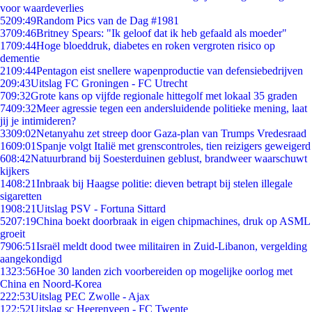
voor waardeverlies
52
09:49
Random Pics van de Dag #1981
37
09:46
Britney Spears: "Ik geloof dat ik heb gefaald als moeder"
17
09:44
Hoge bloeddruk, diabetes en roken vergroten risico op
dementie
21
09:44
Pentagon eist snellere wapenproductie van defensiebedrijven
2
09:43
Uitslag FC Groningen - FC Utrecht
7
09:32
Grote kans op vijfde regionale hittegolf met lokaal 35 graden
74
09:32
Meer agressie tegen een andersluidende politieke mening, laat
jij je intimideren?
33
09:02
Netanyahu zet streep door Gaza-plan van Trumps Vredesraad
16
09:01
Spanje volgt Italië met grenscontroles, tien reizigers geweigerd
6
08:42
Natuurbrand bij Soesterduinen geblust, brandweer waarschuwt
kijkers
14
08:21
Inbraak bij Haagse politie: dieven betrapt bij stelen illegale
sigaretten
19
08:21
Uitslag PSV - Fortuna Sittard
52
07:19
China boekt doorbraak in eigen chipmachines, druk op ASML
groeit
79
06:51
Israël meldt dood twee militairen in Zuid-Libanon, vergelding
aangekondigd
13
23:56
Hoe 30 landen zich voorbereiden op mogelijke oorlog met
China en Noord-Korea
2
22:53
Uitslag PEC Zwolle - Ajax
1
22:52
Uitslag sc Heerenveen - FC Twente