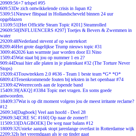
209
09:56
+7 telspel #95
6
09:53
De zich ontwikkelende crisis in Japan #2
53
09:51
Nieuwe flitspaal in Hollandscheveld binnen 24 uur
opgeblazen
131
09:51
[Het Officiële Steam Topic #201] Steamrolled
296
09:50
[INFLUENCERS #297] Toetjes & Bevers & Zwemmen in
water
292
09:48
Nederland stevent af op watertekort
82
09:46
Het grote dagelijkse Trump nieuws topic #31
30
09:46
2026 kan warmste jaar worden door El Nino
15
09:45
Wat staat bij jou op nummer 1 en 2?
9
09:44
Draai hier alle platen in je platenkast #32 (The Torture Never
Stops)
192
09:43
Touwtrekken 2.0 #636 - Team 1 beste team *G* *O*
68
09:43
Tenenkrommende fouten bij teksten in het openbaar #74
233
09:42
Weerrecords aan de lopende band
154
09:39
[AKQ] #3384 Topic met vragen. En soms goede
antwoorden.
184
09:37
Wat is op dit moment volgens jou de meest irritante reclame?
#12
26
09:34
[Dagboek] Veel aan hoofd - Deel 28
296
09:34
[CRE SC #160] Op naar de zomer!!
115
09:33
[DAGBOEK] De weg naar balans #12
180
09:32
Unieke aanpak stopt jarenlange overlast in Rotterdamse wijk
22
09:32
Is het vreemdgaan als je op tinder gaat