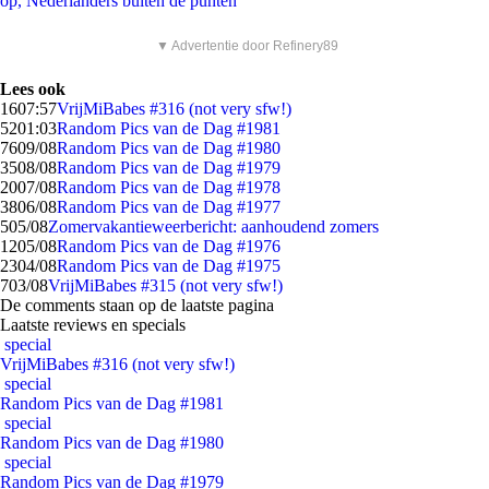
op, Nederlanders buiten de punten
▼ Advertentie door Refinery89
Lees ook
16
07:57
VrijMiBabes #316 (not very sfw!)
52
01:03
Random Pics van de Dag #1981
76
09/08
Random Pics van de Dag #1980
35
08/08
Random Pics van de Dag #1979
20
07/08
Random Pics van de Dag #1978
38
06/08
Random Pics van de Dag #1977
5
05/08
Zomervakantieweerbericht: aanhoudend zomers
12
05/08
Random Pics van de Dag #1976
23
04/08
Random Pics van de Dag #1975
7
03/08
VrijMiBabes #315 (not very sfw!)
De comments staan op de laatste pagina
Laatste reviews en specials
special
VrijMiBabes #316 (not very sfw!)
special
Random Pics van de Dag #1981
special
Random Pics van de Dag #1980
special
Random Pics van de Dag #1979