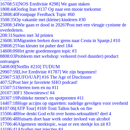
167
08:51
[NOS Eredivisie #298] We gaan staken
18
08:44
Oorlog Iran #137 Op naar een mooie toekomst
238
08:40
Frontpage Feedback Topic #60
35
08:35
Op vakantie met (kleine) kinderen #30
250
08:34
Wie gaan er dood in 2026?Post met een vleugje cynisme de
overledenen.
2
08:31
Starten met 3d printen
236
08:30
Migranten breken door grens naar Ceuta in Spanje,l #10
298
08:25
Van kleuter tot puber deel 184
146
08:09
Het grote goedemorgen topic #3
88
08:03
Probleem met webshop: verkeerd (veel duurder) product
ontvangen
54
08:00
[Netflix #210] TUDUM
299
07:59
[Live Eredivisie #1787] We zijn begonnen!
259
07:53
[UFO/UAP] #16 The Age of Disclosure
4
07:52
Post hier je favoriete SHO podcast!
155
07:51
Sterren toen en nu #11
201
07:30
F1 Shownieuws! #4
203
07:19
Politieke meme's en spotprenten #11
144
07:18
Hoge accijns op sigaretten: nadelige gevolgen voor overheid
81
07:06
[ATP Tour] #169 Tosti Tallon back on fire
155
06:48
Hoe denkt God echt over homo-seksualiteit? deel 4
185
06:48
Huisarts doet haar werk onder invloed van alcohol
177
06:46
Algemeen steektopic, waar er een steekje los zit #3
141
06:41
Afvallen met injecties #4