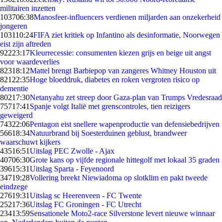
militairen inzetten
1037
06:38
Manosfeer-influencers verdienen miljarden aan onzekerheid
jongeren
1031
10:24
FIFA ziet kritiek op Infantino als desinformatie, Noorwegen
eist zijn aftreden
922
23:17
Kleurrecessie: consumenten kiezen grijs en beige uit angst
voor waardeverlies
823
18:12
Mattel brengt Barbiepop van zangeres Whitney Houston uit
821
22:35
Hoge bloeddruk, diabetes en roken vergroten risico op
dementie
802
17:30
Netanyahu zet streep door Gaza-plan van Trumps Vredesraad
757
17:41
Spanje volgt Italië met grenscontroles, tien reizigers
geweigerd
743
22:06
Pentagon eist snellere wapenproductie van defensiebedrijven
566
18:34
Natuurbrand bij Soesterduinen geblust, brandweer
waarschuwt kijkers
435
16:51
Uitslag PEC Zwolle - Ajax
407
06:30
Grote kans op vijfde regionale hittegolf met lokaal 35 graden
396
15:31
Uitslag Sparta - Feyenoord
347
19:28
Vollering breekt Niewiadoma op slotklim en pakt tweede
eindzege
276
19:31
Uitslag sc Heerenveen - FC Twente
252
17:36
Uitslag FC Groningen - FC Utrecht
234
13:59
Sensationele Moto2-race Silverstone levert nieuwe winnaar