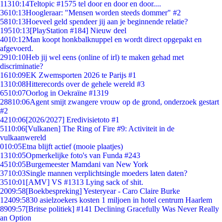
113
10:14
Teltopic #1575 tel door en door en door....
36
10:13
Hoogleraar: "Mensen worden steeds dommer" #2
58
10:13
Hoeveel geld spendeer jij aan je beginnende relatie?
195
10:13
[PlayStation #184] Nieuw deel
40
10:12
Man koopt honkbalknuppel en wordt direct opgepakt en
afgevoerd.
29
10:10
Heb jij wel eens (online of irl) te maken gehad met
discriminatie?
16
10:09
EK Zwemsporten 2026 te Parijs #1
13
10:08
Hitterecords over de gehele wereld #3
65
10:07
Oorlog in Oekraïne #1319
288
10:06
Agent smijt zwangere vrouw op de grond, onderzoek gestart
#2
42
10:06
[2026/2027] Eredivisietoto #1
51
10:06
[Vulkanen] The Ring of Fire #9: Activiteit in de
vulkaanwereld
0
10:05
Etna blijft actief (mooie plaatjes)
13
10:05
Opmerkelijke foto's van Funda #243
45
10:05
Burgemeester Mamdani van New York
37
10:03
Single mannen verplichtsingle moeders laten daten?
35
10:01
[AMV] VS #1313 Lying sack of shit.
20
09:58
[Boekbespreking] Yesteryear - Caro Claire Burke
124
09:58
30 asielzoekers kosten 1 miljoen in hotel centrum Haarlem
89
09:57
[Britse politiek] #141 Declining Gracefully Was Never Really
an Option