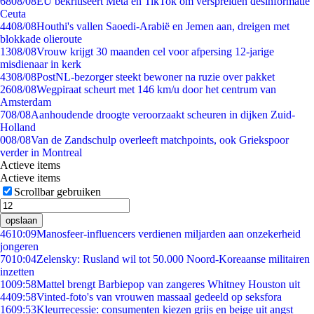
68
08/08
EU bekritiseert Meta en TikTok om verspreiden desinformatie
Ceuta
44
08/08
Houthi's vallen Saoedi-Arabië en Jemen aan, dreigen met
blokkade olieroute
13
08/08
Vrouw krijgt 30 maanden cel voor afpersing 12-jarige
misdienaar in kerk
43
08/08
PostNL-bezorger steekt bewoner na ruzie over pakket
26
08/08
Wegpiraat scheurt met 146 km/u door het centrum van
Amsterdam
7
08/08
Aanhoudende droogte veroorzaakt scheuren in dijken Zuid-
Holland
0
08/08
Van de Zandschulp overleeft matchpoints, ook Griekspoor
verder in Montreal
Actieve items
Actieve items
Scrollbar gebruiken
opslaan
46
10:09
Manosfeer-influencers verdienen miljarden aan onzekerheid
jongeren
70
10:04
Zelensky: Rusland wil tot 50.000 Noord-Koreaanse militairen
inzetten
10
09:58
Mattel brengt Barbiepop van zangeres Whitney Houston uit
44
09:58
Vinted-foto's van vrouwen massaal gedeeld op seksfora
16
09:53
Kleurrecessie: consumenten kiezen grijs en beige uit angst