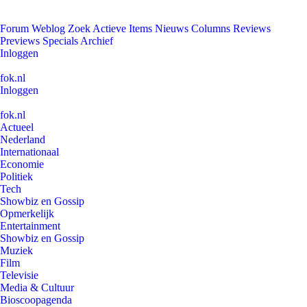
Forum
Weblog
Zoek
Actieve Items
Nieuws
Columns
Reviews
Previews
Specials
Archief
Inloggen
fok.nl
Inloggen
fok.nl
Actueel
Nederland
Internationaal
Economie
Politiek
Tech
Showbiz en Gossip
Opmerkelijk
Entertainment
Showbiz en Gossip
Muziek
Film
Televisie
Media & Cultuur
Bioscoopagenda