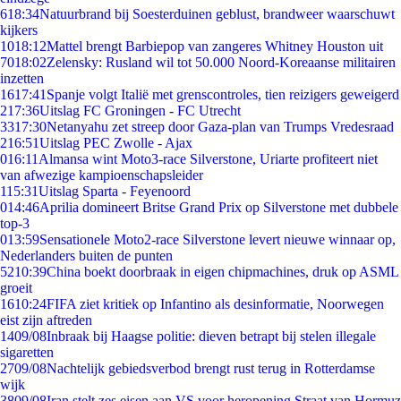
6
18:34
Natuurbrand bij Soesterduinen geblust, brandweer waarschuwt
kijkers
10
18:12
Mattel brengt Barbiepop van zangeres Whitney Houston uit
70
18:02
Zelensky: Rusland wil tot 50.000 Noord-Koreaanse militairen
inzetten
16
17:41
Spanje volgt Italië met grenscontroles, tien reizigers geweigerd
2
17:36
Uitslag FC Groningen - FC Utrecht
33
17:30
Netanyahu zet streep door Gaza-plan van Trumps Vredesraad
2
16:51
Uitslag PEC Zwolle - Ajax
0
16:11
Almansa wint Moto3-race Silverstone, Uriarte profiteert niet
van afwezige kampioenschapsleider
1
15:31
Uitslag Sparta - Feyenoord
0
14:46
Aprilia domineert Britse Grand Prix op Silverstone met dubbele
top-3
0
13:59
Sensationele Moto2-race Silverstone levert nieuwe winnaar op,
Nederlanders buiten de punten
52
10:39
China boekt doorbraak in eigen chipmachines, druk op ASML
groeit
16
10:24
FIFA ziet kritiek op Infantino als desinformatie, Noorwegen
eist zijn aftreden
14
09/08
Inbraak bij Haagse politie: dieven betrapt bij stelen illegale
sigaretten
27
09/08
Nachtelijk gebiedsverbod brengt rust terug in Rotterdamse
wijk
38
09/08
Iran stelt zes eisen aan VS voor heropening Straat van Hormuz