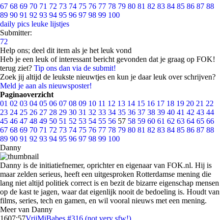
67
68
69
70
71
72
73
74
75
76
77
78
79
80
81
82
83
84
85
86
87
88
89
90
91
92
93
94
95
96
97
98
99
100
daily pics
leuke lijstjes
Submitter:
72
Help ons; deel dit item als je het leuk vond
Heb je een leuk of interessant bericht gevonden dat je graag op FOK!
terug ziet?
Tip ons dan via de submit!
Zoek jij altijd de leukste nieuwtjes en kun je daar leuk over schrijven?
Meld je aan als nieuwsposter!
Paginaoverzicht
01
02
03
04
05
06
07
08
09
10
11
12
13
14
15
16
17
18
19
20
21
22
23
24
25
26
27
28
29
30
31
32
33
34
35
36
37
38
39
40
41
42
43
44
45
46
47
48
49
50
51
52
53
54
55
56
57
58
59
60
61
62
63
64
65
66
67
68
69
70
71
72
73
74
75
76
77
78
79
80
81
82
83
84
85
86
87
88
89
90
91
92
93
94
95
96
97
98
99
100
Danny
Danny is de initiatiefnemer, oprichter en eigenaar van FOK.nl. Hij is
maar zelden serieus, heeft een uitgesproken Rotterdamse mening die
lang niet altijd politiek correct is en bezit de bizarre eigenschap mensen
op de kast te jagen, waar dat eigenlijk nooit de bedoeling is. Houdt van
films, series, tech en gamen, en wil vooral nieuws met een mening.
Meer van Danny
16
07:57
VrijMiBabes #316 (not very sfw!)