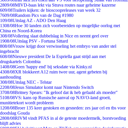
28
09/08
MIVD-baas lekt via Strava routes naar geheime kazerne
6
09/08
Trailers kijken: de bioscoopreleases van week 32
76
09/08
Random Pics van de Dag #1980
1
09/08
Uitslag AZ - ADO Den Haag
13
08/08
Hoe 30 landen zich voorbereiden op mogelijke oorlog met
China en Noord-Korea
3
08/08
Vollering slaat dubbelslag in Nice en neemt geel over
19
08/08
Uitslag PSV - Fortuna Sittard
8
08/08
Vrouw krijgt door verwisseling het embryo van ander stel
ingebracht
6
08/08
Nieuwe president De la Espriella gaat strijd aan met
drugskartels Colombia
14
08/08
Geen 'happy end' bij seksdate via Kinky.nl
43
08/08
XR blokkeert A12 ruim twee uur, agent gebeten bij
aanhouding
3
08/08
Uitslag NEC - Telstar
22
08/08
Jesus Simulator komt naar Nintendo Switch
37
08/08
Britney Spears: "Ik geloof dat ik heb gefaald als moeder"
51
08/08
VS: kans op Russische aanval op NAVO-land groeit,
munitietekort wordt probleem
12
08/08
Broer 135 keer gestoken en gesneden: zes jaar cel en tbs voor
doodslag Gouda
28
08/08
RIVM vindt PFAS in al de geteste moedermelk, borstvoeding
blijft advies