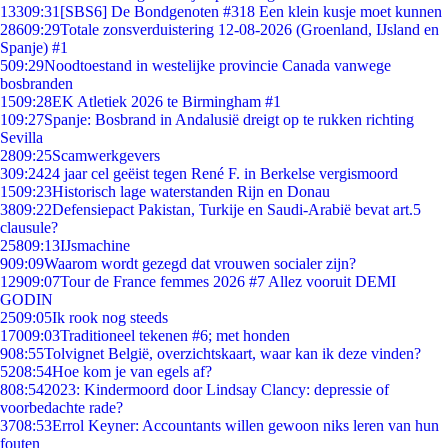
133
09:31
[SBS6] De Bondgenoten #318 Een klein kusje moet kunnen
286
09:29
Totale zonsverduistering 12-08-2026 (Groenland, IJsland en
Spanje) #1
5
09:29
Noodtoestand in westelijke provincie Canada vanwege
bosbranden
15
09:28
EK Atletiek 2026 te Birmingham #1
1
09:27
Spanje: Bosbrand in Andalusië dreigt op te rukken richting
Sevilla
28
09:25
Scamwerkgevers
3
09:24
24 jaar cel geëist tegen René F. in Berkelse vergismoord
15
09:23
Historisch lage waterstanden Rijn en Donau
38
09:22
Defensiepact Pakistan, Turkije en Saudi-Arabië bevat art.5
clausule?
258
09:13
IJsmachine
9
09:09
Waarom wordt gezegd dat vrouwen socialer zijn?
129
09:07
Tour de France femmes 2026 #7 Allez vooruit DEMI
GODIN
25
09:05
Ik rook nog steeds
170
09:03
Traditioneel tekenen #6; met honden
9
08:55
Tolvignet België, overzichtskaart, waar kan ik deze vinden?
52
08:54
Hoe kom je van egels af?
8
08:54
2023: Kindermoord door Lindsay Clancy: depressie of
voorbedachte rade?
37
08:53
Errol Keyner: Accountants willen gewoon niks leren van hun
fouten