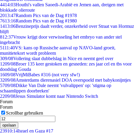
44
14:03
Houthi's vallen Saoedi-Arabië en Jemen aan, dreigen met
blokkade olieroute
20
13:47
Random Pics van de Dag #1978
76
13:16
Random Pics van de Dag #1980
14
13:06
Benzineprijs daalt verder, onzekerheid over Straat van Hormuz
blijft
8
12:37
Vrouw krijgt door verwisseling het embryo van ander stel
ingebracht
51
11:40
VS: kans op Russische aanval op NAVO-land groeit,
munitietekort wordt probleem
3
09/08
Vollering slaat dubbelslag in Nice en neemt geel over
12
09/08
Broer 135 keer gestoken en gesneden: zes jaar cel en tbs voor
doodslag Gouda
16
09/08
VrijMiBabes #316 (not very sfw!)
32
09/08
Amsterdams dierenasiel DOA overspoeld met babykonijntjes
57
09/08
Dikke Van Dale neemt 'vulvalippen' op: 'stigma op
schaamlippen doorbreken'
22
09/08
Jesus Simulator komt naar Nintendo Switch
Forum
Forum
Scrollbar gebruiken
opslaan
239
10:14
Israel en Gaza #17