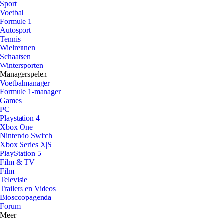
Sport
Voetbal
Formule 1
Autosport
Tennis
Wielrennen
Schaatsen
Wintersporten
Managerspelen
Voetbalmanager
Formule 1-manager
Games
PC
Playstation 4
Xbox One
Nintendo Switch
Xbox Series X|S
PlayStation 5
Film & TV
Film
Televisie
Trailers en Videos
Bioscoopagenda
Forum
Meer