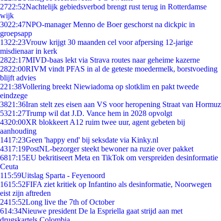
27
22:52
Nachtelijk gebiedsverbod brengt rust terug in Rotterdamse
wijk
30
22:47
NPO-manager Menno de Boer geschorst na dickpic in
groepsapp
13
22:23
Vrouw krijgt 30 maanden cel voor afpersing 12-jarige
misdienaar in kerk
28
22:17
MIVD-baas lekt via Strava routes naar geheime kazerne
28
22:00
RIVM vindt PFAS in al de geteste moedermelk, borstvoeding
blijft advies
2
21:38
Vollering breekt Niewiadoma op slotklim en pakt tweede
eindzege
38
21:36
Iran stelt zes eisen aan VS voor heropening Straat van Hormuz
53
21:27
Trump wil dat J.D. Vance hem in 2028 opvolgt
43
20:00
XR blokkeert A12 ruim twee uur, agent gebeten bij
aanhouding
14
17:23
Geen 'happy end' bij seksdate via Kinky.nl
43
17:19
PostNL-bezorger steekt bewoner na ruzie over pakket
68
17:15
EU bekritiseert Meta en TikTok om verspreiden desinformatie
Ceuta
1
15:59
Uitslag Sparta - Feyenoord
16
15:52
FIFA ziet kritiek op Infantino als desinformatie, Noorwegen
eist zijn aftreden
24
15:52
Long live the 7th of October
6
14:34
Nieuwe president De la Espriella gaat strijd aan met
drugskartels Colombia