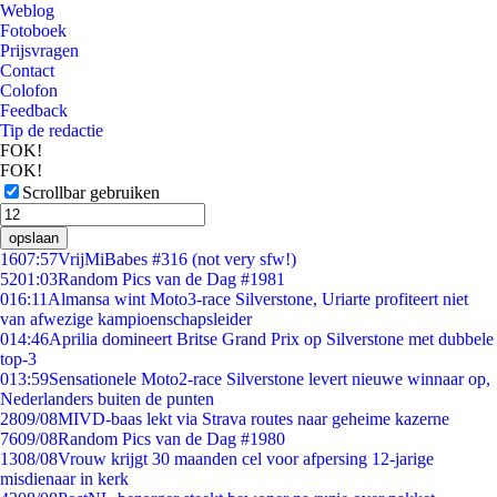
Weblog
Fotoboek
Prijsvragen
Contact
Colofon
Feedback
Tip de redactie
FOK!
FOK!
Scrollbar gebruiken
opslaan
16
07:57
VrijMiBabes #316 (not very sfw!)
52
01:03
Random Pics van de Dag #1981
0
16:11
Almansa wint Moto3-race Silverstone, Uriarte profiteert niet
van afwezige kampioenschapsleider
0
14:46
Aprilia domineert Britse Grand Prix op Silverstone met dubbele
top-3
0
13:59
Sensationele Moto2-race Silverstone levert nieuwe winnaar op,
Nederlanders buiten de punten
28
09/08
MIVD-baas lekt via Strava routes naar geheime kazerne
76
09/08
Random Pics van de Dag #1980
13
08/08
Vrouw krijgt 30 maanden cel voor afpersing 12-jarige
misdienaar in kerk