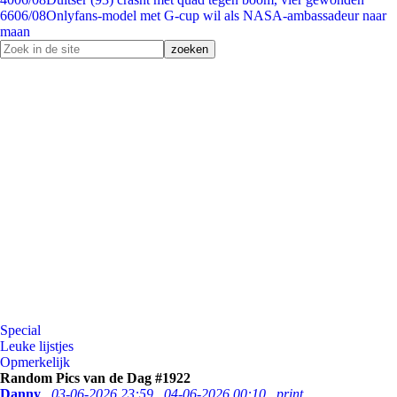
66
06/08
Onlyfans-model met G-cup wil als NASA-ambassadeur naar
maan
Special
Leuke lijstjes
Opmerkelijk
Random Pics van de Dag #1922
Danny
03-06-2026 23:59
04-06-2026 00:10
print