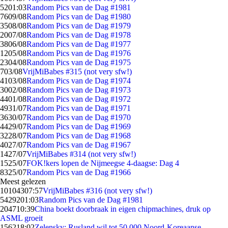
52
01:03
Random Pics van de Dag #1981
76
09/08
Random Pics van de Dag #1980
35
08/08
Random Pics van de Dag #1979
20
07/08
Random Pics van de Dag #1978
38
06/08
Random Pics van de Dag #1977
12
05/08
Random Pics van de Dag #1976
23
04/08
Random Pics van de Dag #1975
7
03/08
VrijMiBabes #315 (not very sfw!)
41
03/08
Random Pics van de Dag #1974
30
02/08
Random Pics van de Dag #1973
44
01/08
Random Pics van de Dag #1972
49
31/07
Random Pics van de Dag #1971
36
30/07
Random Pics van de Dag #1970
44
29/07
Random Pics van de Dag #1969
32
28/07
Random Pics van de Dag #1968
40
27/07
Random Pics van de Dag #1967
14
27/07
VrijMiBabes #314 (not very sfw!)
15
25/07
FOK!kers lopen de Nijmeegse 4-daagse: Dag 4
83
25/07
Random Pics van de Dag #1966
Meest gelezen
101043
07:57
VrijMiBabes #316 (not very sfw!)
54292
01:03
Random Pics van de Dag #1981
2047
10:39
China boekt doorbraak in eigen chipmachines, druk op
ASML groeit
1562
18:02
Zelensky: Rusland wil tot 50.000 Noord-Koreaanse