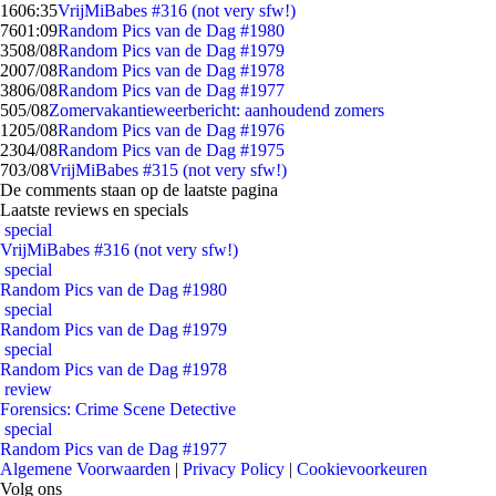
16
06:35
VrijMiBabes #316 (not very sfw!)
76
01:09
Random Pics van de Dag #1980
35
08/08
Random Pics van de Dag #1979
20
07/08
Random Pics van de Dag #1978
38
06/08
Random Pics van de Dag #1977
5
05/08
Zomervakantieweerbericht: aanhoudend zomers
12
05/08
Random Pics van de Dag #1976
23
04/08
Random Pics van de Dag #1975
7
03/08
VrijMiBabes #315 (not very sfw!)
De comments staan op de laatste pagina
Laatste reviews en specials
special
VrijMiBabes #316 (not very sfw!)
special
Random Pics van de Dag #1980
special
Random Pics van de Dag #1979
special
Random Pics van de Dag #1978
review
Forensics: Crime Scene Detective
special
Random Pics van de Dag #1977
Algemene Voorwaarden
|
Privacy Policy
|
Cookievoorkeuren
Volg ons