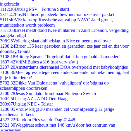
ingebracht
11
12:30
Uitslag PSV - Fortuna Sittard
53
11:42
PostNL-bezorger steekt bewoner na ruzie over pakket
51
11:40
VS: kans op Russische aanval op NAVO-land groeit,
munitietekort wordt probleem
75
11:03
Israël meldt dood twee militairen in Zuid-Libanon, vergelding
aangekondigd
3
08:25
Vollering slaat dubbelslag in Nice en neemt geel over
12
08:24
Broer 135 keer gestoken en gesneden: zes jaar cel en tbs voor
doodslag Gouda
31
08:18
Britney Spears: "Ik geloof dat ik heb gefaald als moeder"
16
07:42
VrijMiBabes #316 (not very sfw!)
32
07:20
Amsterdams dierenasiel DOA overspoeld met babykonijntjes
71
06:36
Meer agressie tegen een andersluidende politieke mening, laat
jij je intimideren?
57
02:32
Dikke Van Dale neemt 'vulvalippen' op: 'stigma op
schaamlippen doorbreken'
22
00:28
Jesus Simulator komt naar Nintendo Switch
1
00:25
Uitslag AZ - ADO Den Haag
3
00:07
Uitslag NEC - Telstar
12
00:05
Vrouw krijgt 30 maanden cel voor afpersing 12-jarige
misdienaar in kerk
43
22:22
Random Pics van de Dag #1448
26
21:30
Wegpiraat scheurt met 146 km/u door het centrum van
Amsterdam