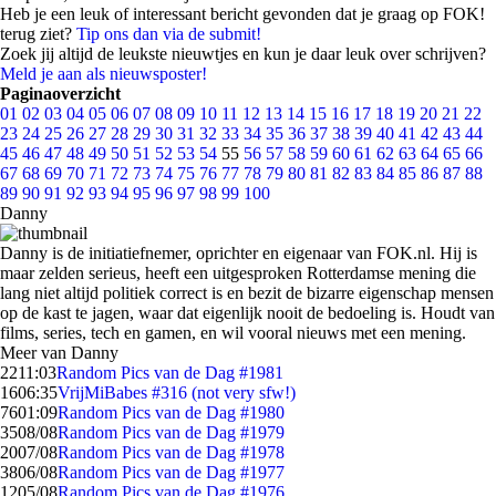
Heb je een leuk of interessant bericht gevonden dat je graag op FOK!
terug ziet?
Tip ons dan via de submit!
Zoek jij altijd de leukste nieuwtjes en kun je daar leuk over schrijven?
Meld je aan als nieuwsposter!
Paginaoverzicht
01
02
03
04
05
06
07
08
09
10
11
12
13
14
15
16
17
18
19
20
21
22
23
24
25
26
27
28
29
30
31
32
33
34
35
36
37
38
39
40
41
42
43
44
45
46
47
48
49
50
51
52
53
54
55
56
57
58
59
60
61
62
63
64
65
66
67
68
69
70
71
72
73
74
75
76
77
78
79
80
81
82
83
84
85
86
87
88
89
90
91
92
93
94
95
96
97
98
99
100
Danny
Danny is de initiatiefnemer, oprichter en eigenaar van FOK.nl. Hij is
maar zelden serieus, heeft een uitgesproken Rotterdamse mening die
lang niet altijd politiek correct is en bezit de bizarre eigenschap mensen
op de kast te jagen, waar dat eigenlijk nooit de bedoeling is. Houdt van
films, series, tech en gamen, en wil vooral nieuws met een mening.
Meer van Danny
22
11:03
Random Pics van de Dag #1981
16
06:35
VrijMiBabes #316 (not very sfw!)
76
01:09
Random Pics van de Dag #1980
35
08/08
Random Pics van de Dag #1979
20
07/08
Random Pics van de Dag #1978
38
06/08
Random Pics van de Dag #1977
12
05/08
Random Pics van de Dag #1976