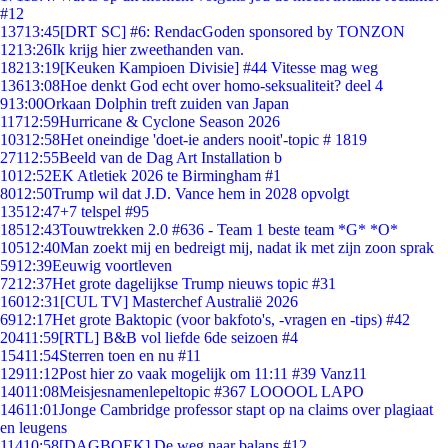
#12
137
13:45
[DRT SC] #6: RendacGoden sponsored by TONZON
12
13:26
Ik krijg hier zweethanden van.
182
13:19
[Keuken Kampioen Divisie] #44 Vitesse mag weg
136
13:08
Hoe denkt God echt over homo-seksualiteit? deel 4
9
13:00
Orkaan Dolphin treft zuiden van Japan
117
12:59
Hurricane & Cyclone Season 2026
103
12:58
Het oneindige 'doet-ie anders nooit'-topic # 1819
271
12:55
Beeld van de Dag Art Installation b
10
12:52
EK Atletiek 2026 te Birmingham #1
80
12:50
Trump wil dat J.D. Vance hem in 2028 opvolgt
135
12:47
+7 telspel #95
185
12:43
Touwtrekken 2.0 #636 - Team 1 beste team *G* *O*
105
12:40
Man zoekt mij en bedreigt mij, nadat ik met zijn zoon sprak
59
12:39
Eeuwig voortleven
72
12:37
Het grote dagelijkse Trump nieuws topic #31
160
12:31
[CUL TV] Masterchef Australië 2026
69
12:17
Het grote Baktopic (voor bakfoto's, -vragen en -tips) #42
204
11:59
[RTL] B&B vol liefde 6de seizoen #4
154
11:54
Sterren toen en nu #11
129
11:12
Post hier zo vaak mogelijk om 11:11 #39 Vanz11
140
11:08
Meisjesnamenlepeltopic #367 LOOOOL LAPO
146
11:01
Jonge Cambridge professor stapt op na claims over plagiaat
en leugens
114
10:58
[DAGBOEK] De weg naar balans #12