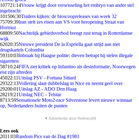
1077
21:14
Vrouw krijgt door verwisseling het embryo van ander stel
ingebracht
1015
06:30
Trailers kijken: de bioscoopreleases van week 32
757
09:39
Iran stelt zes eisen aan VS voor heropening Straat van
Hormuz
688
09:50
Nachtelijk gebiedsverbod brengt rust terug in Rotterdamse
wijk
620
20:35
Nieuwe president De la Espriella gaat strijd aan met
drugskartels Colombia
593
10:03
Inbraak bij Haagse politie: dieven betrapt bij stelen illegale
sigaretten
587
10:24
FIFA ziet kritiek op Infantino als desinformatie, Noorwegen
eist zijn aftreden
450
22:11
Uitslag PSV - Fortuna Sittard
293
22:13
Vollering slaat dubbelslag in Nice en neemt geel over
292
00:01
Uitslag AZ - ADO Den Haag
282
19:21
Uitslag NEC - Telstar
87
13:59
Sensationele Moto2-race Silverstone levert nieuwe winnaar
op, Nederlanders buiten de punten
▼ Advertentie door Refinery89
Lees ook
20
11:03
Random Pics van de Dag #1981