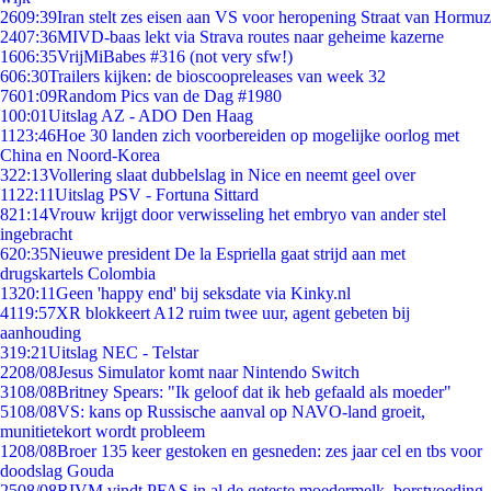
26
09:39
Iran stelt zes eisen aan VS voor heropening Straat van Hormuz
24
07:36
MIVD-baas lekt via Strava routes naar geheime kazerne
16
06:35
VrijMiBabes #316 (not very sfw!)
6
06:30
Trailers kijken: de bioscoopreleases van week 32
76
01:09
Random Pics van de Dag #1980
1
00:01
Uitslag AZ - ADO Den Haag
11
23:46
Hoe 30 landen zich voorbereiden op mogelijke oorlog met
China en Noord-Korea
3
22:13
Vollering slaat dubbelslag in Nice en neemt geel over
11
22:11
Uitslag PSV - Fortuna Sittard
8
21:14
Vrouw krijgt door verwisseling het embryo van ander stel
ingebracht
6
20:35
Nieuwe president De la Espriella gaat strijd aan met
drugskartels Colombia
13
20:11
Geen 'happy end' bij seksdate via Kinky.nl
41
19:57
XR blokkeert A12 ruim twee uur, agent gebeten bij
aanhouding
3
19:21
Uitslag NEC - Telstar
22
08/08
Jesus Simulator komt naar Nintendo Switch
31
08/08
Britney Spears: "Ik geloof dat ik heb gefaald als moeder"
51
08/08
VS: kans op Russische aanval op NAVO-land groeit,
munitietekort wordt probleem
12
08/08
Broer 135 keer gestoken en gesneden: zes jaar cel en tbs voor
doodslag Gouda
25
08/08
RIVM vindt PFAS in al de geteste moedermelk, borstvoeding