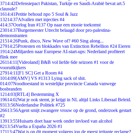
37
14:42
Defensiepact Pakistan, Turkije en Saudi-Arabië bevat art.5
clausule?
16
14:41
Petitie behoud npo 5 Soul & Jazz
132
14:37
Afvallen met injecties #4
4
14:37
Oorlog Iran #137 Op naar een mooie toekomst
230
14:37
Burgemeester Utrecht belaagd door pro-palestina-
demonstranten
215
14:26
Punk, disco, New Wave of? #60 Sing along...
279
14:25
Protesten en blokkades van Extinction Rebellion #24 Eieren
19
14:24
Miljarden naar Europese AI-start-ups: Nederland profiteert
flink mee
261
14:11
[Videoland] B&B vol liefde 6de seizoen #1 voor de
vooruitkijkers
279
14:11
[F1 SC] Get a Room #4
10
14:09
[AMV] VS #1313 Lying sack of shit.
0
14:07
Noodtoestand in westelijke provincie Canada vanwege
bosbranden
12
14:03
[RTL4] Bestemming X
196
14:02
Wat je ook stemt, je krijgt in NL altijd Links Liberaal Beleid.
93
13:56
Nederlandse Politiek #725
266
13:56
Agent smijt zwangere vrouw op de grond, onderzoek gestart
#2
139
13:55
Huisarts doet haar werk onder invloed van alcohol
82
13:54
Vuelta a España 2026 #1
171
13:47
Wat is op dit moment volgens jou de meest irritante reclame?