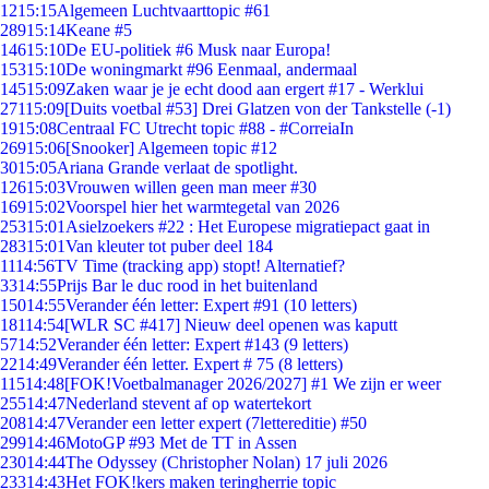
12
15:15
Algemeen Luchtvaarttopic #61
289
15:14
Keane #5
146
15:10
De EU-politiek #6 Musk naar Europa!
153
15:10
De woningmarkt #96 Eenmaal, andermaal
145
15:09
Zaken waar je je echt dood aan ergert #17 - Werklui
271
15:09
[Duits voetbal #53] Drei Glatzen von der Tankstelle (-1)
19
15:08
Centraal FC Utrecht topic #88 - #CorreiaIn
269
15:06
[Snooker] Algemeen topic #12
30
15:05
Ariana Grande verlaat de spotlight.
126
15:03
Vrouwen willen geen man meer #30
169
15:02
Voorspel hier het warmtegetal van 2026
253
15:01
Asielzoekers #22 : Het Europese migratiepact gaat in
283
15:01
Van kleuter tot puber deel 184
11
14:56
TV Time (tracking app) stopt! Alternatief?
33
14:55
Prijs Bar le duc rood in het buitenland
150
14:55
Verander één letter: Expert #91 (10 letters)
181
14:54
[WLR SC #417] Nieuw deel openen was kaputt
57
14:52
Verander één letter: Expert #143 (9 letters)
22
14:49
Verander één letter. Expert # 75 (8 letters)
115
14:48
[FOK!Voetbalmanager 2026/2027] #1 We zijn er weer
255
14:47
Nederland stevent af op watertekort
208
14:47
Verander een letter expert (7lettereditie) #50
299
14:46
MotoGP #93 Met de TT in Assen
230
14:44
The Odyssey (Christopher Nolan) 17 juli 2026
233
14:43
Het FOK!kers maken teringherrie topic