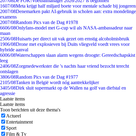
2
07/08
De FOK!Voetbalmanager 2026/2027 is begonnen
16
07/08
Meta krijgt half miljard boete voor mentale schade bij jongeren
20
07/08
Denemarken pakt AI-gebruik in scholen aan: extra mondelinge
examens
20
07/08
Random Pics van de Dag #1978
66
06/08
Onlyfans-model met G-cup wil als NASA-ambassadeur naar
maan
25
06/08
Huisarts per direct uit vak gezet om ernstig alcoholmisbruik
19
06/08
Drone met explosieven bij Duits vliegveld voedt vrees voor
hybride aanval
60
06/08
Waterschappen slaan alarm wegens droogte: Gereedschapskist
leeg
24
06/08
Zorgmedewerkster die 's nachts haar vriend bezocht terecht
ontslagen
38
06/08
Random Pics van de Dag #1977
21
05/08
Tanken in België wordt nóg aantrekkelijker
34
05/08
Dirk sluit supermarkt op de Wallen na golf van diefstal en
agressie
Laatste items
Laatste items
Toon berichten uit deze thema's
Actueel
Entertainment
Sport
Film & Tv