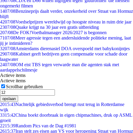
39
07/08
CDA en D66 willen ingrijpen tegen 'gluurbrillen' die mensen
ongemerkt filmen
14
07/08
Benzineprijs daalt verder, onzekerheid over Straat van Hormuz
blijft
42
07/08
Voedselprijzen wereldwijd op hoogste niveau in ruim drie jaar
23
07/08
Quake krijgt na 30 jaar een gratis uitbreiding
2
07/08
De FOK!Voetbalmanager 2026/2027 is begonnen
71
07/08
Meer agressie tegen een andersluidende politieke mening, laat
jij je intimideren?
32
07/08
Amsterdams dierenasiel DOA overspoeld met babykonijntjes
29
07/08
Kabinet geeft bedrijven geen compensatie voor schade door
laagwater
24
07/08
OM eist TBS tegen verwarde man die agenten stak met
aardappelschilmesje
Actieve items
Actieve items
Scrollbar gebruiken
opslaan
20
15:43
Nachtelijk gebiedsverbod brengt rust terug in Rotterdamse
wijk
33
15:42
China boekt doorbraak in eigen chipmachines, druk op ASML
groeit
22
15:39
Random Pics van de Dag #1981
26
15:37
Iran stelt zes eisen aan VS voor heropening Straat van Hormuz