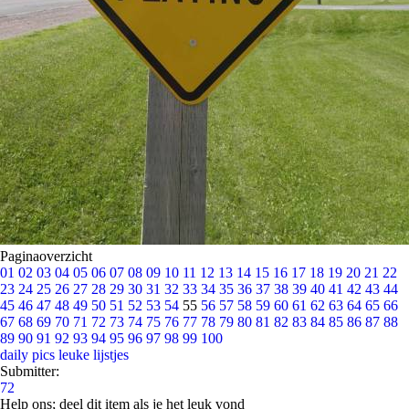
Paginaoverzicht
01
02
03
04
05
06
07
08
09
10
11
12
13
14
15
16
17
18
19
20
21
22
23
24
25
26
27
28
29
30
31
32
33
34
35
36
37
38
39
40
41
42
43
44
45
46
47
48
49
50
51
52
53
54
55
56
57
58
59
60
61
62
63
64
65
66
67
68
69
70
71
72
73
74
75
76
77
78
79
80
81
82
83
84
85
86
87
88
89
90
91
92
93
94
95
96
97
98
99
100
daily pics
leuke lijstjes
Submitter:
72
Help ons; deel dit item als je het leuk vond