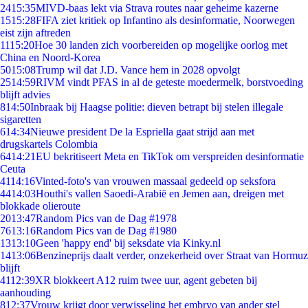
24
15:35
MIVD-baas lekt via Strava routes naar geheime kazerne
15
15:28
FIFA ziet kritiek op Infantino als desinformatie, Noorwegen
eist zijn aftreden
11
15:20
Hoe 30 landen zich voorbereiden op mogelijke oorlog met
China en Noord-Korea
50
15:08
Trump wil dat J.D. Vance hem in 2028 opvolgt
25
14:59
RIVM vindt PFAS in al de geteste moedermelk, borstvoeding
blijft advies
8
14:50
Inbraak bij Haagse politie: dieven betrapt bij stelen illegale
sigaretten
6
14:34
Nieuwe president De la Espriella gaat strijd aan met
drugskartels Colombia
64
14:21
EU bekritiseert Meta en TikTok om verspreiden desinformatie
Ceuta
41
14:16
Vinted-foto's van vrouwen massaal gedeeld op seksfora
44
14:03
Houthi's vallen Saoedi-Arabië en Jemen aan, dreigen met
blokkade olieroute
20
13:47
Random Pics van de Dag #1978
76
13:16
Random Pics van de Dag #1980
13
13:10
Geen 'happy end' bij seksdate via Kinky.nl
14
13:06
Benzineprijs daalt verder, onzekerheid over Straat van Hormuz
blijft
41
12:39
XR blokkeert A12 ruim twee uur, agent gebeten bij
aanhouding
8
12:37
Vrouw krijgt door verwisseling het embryo van ander stel