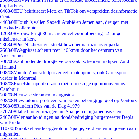
blijft advies
64
08/08
EU bekritiseert Meta en TikTok om verspreiden desinformatie
Ceuta
44
08/08
Houthi's vallen Saoedi-Arabië en Jemen aan, dreigen met
blokkade olieroute
12
08/08
Vrouw krijgt 30 maanden cel voor afpersing 12-jarige
misdienaar in kerk
53
08/08
PostNL-bezorger steekt bewoner na ruzie over pakket
26
08/08
Wegpiraat scheurt met 146 km/u door het centrum van
Amsterdam
7
08/08
Aanhoudende droogte veroorzaakt scheuren in dijken Zuid-
Holland
0
08/08
Van de Zandschulp overleeft matchpoints, ook Griekspoor
verder in Montreal
1
08/08
Excelsior opent seizoen met ruime zege op promovendus
Cambuur
2
08/08
Nieuw te streamen in augustus
4
08/08
Niewiadoma profiteert van pokerspel en grijpt geel op Ventoux
35
08/08
Random Pics van de Dag #1979
27
07/08
Italië hindert reizigers uit Spanje na migratiecrisis Ceuta
24
07/08
Vier aanhoudingen na doodsbedreiging burgemeester Depla
van Breda
11
07/08
Smokkelbende opgerold in Spanje, verdienden miljoenen aan
migranten