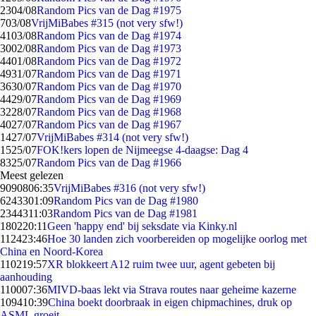
23
04/08
Random Pics van de Dag #1975
7
03/08
VrijMiBabes #315 (not very sfw!)
41
03/08
Random Pics van de Dag #1974
30
02/08
Random Pics van de Dag #1973
44
01/08
Random Pics van de Dag #1972
49
31/07
Random Pics van de Dag #1971
36
30/07
Random Pics van de Dag #1970
44
29/07
Random Pics van de Dag #1969
32
28/07
Random Pics van de Dag #1968
40
27/07
Random Pics van de Dag #1967
14
27/07
VrijMiBabes #314 (not very sfw!)
15
25/07
FOK!kers lopen de Nijmeegse 4-daagse: Dag 4
83
25/07
Random Pics van de Dag #1966
Meest gelezen
90908
06:35
VrijMiBabes #316 (not very sfw!)
62433
01:09
Random Pics van de Dag #1980
23443
11:03
Random Pics van de Dag #1981
1802
20:11
Geen 'happy end' bij seksdate via Kinky.nl
1124
23:46
Hoe 30 landen zich voorbereiden op mogelijke oorlog met
China en Noord-Korea
1102
19:57
XR blokkeert A12 ruim twee uur, agent gebeten bij
aanhouding
1100
07:36
MIVD-baas lekt via Strava routes naar geheime kazerne
1094
10:39
China boekt doorbraak in eigen chipmachines, druk op
ASML groeit