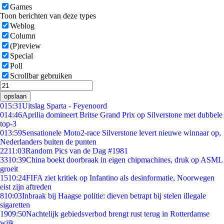
Games
Toon berichten van deze types
Weblog
Column
(P)review
Special
Poll
Scrollbar gebruiken
opslaan
0
15:31
Uitslag Sparta - Feyenoord
0
14:46
Aprilia domineert Britse Grand Prix op Silverstone met dubbele
top-3
0
13:59
Sensationele Moto2-race Silverstone levert nieuwe winnaar op,
Nederlanders buiten de punten
22
11:03
Random Pics van de Dag #1981
33
10:39
China boekt doorbraak in eigen chipmachines, druk op ASML
groeit
15
10:24
FIFA ziet kritiek op Infantino als desinformatie, Noorwegen
eist zijn aftreden
8
10:03
Inbraak bij Haagse politie: dieven betrapt bij stelen illegale
sigaretten
19
09:50
Nachtelijk gebiedsverbod brengt rust terug in Rotterdamse
wijk