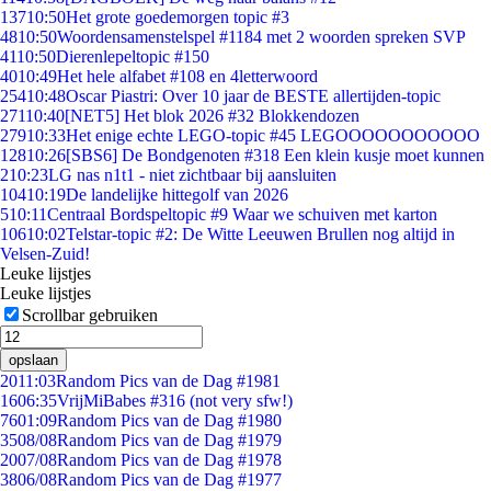
137
10:50
Het grote goedemorgen topic #3
48
10:50
Woordensamenstelspel #1184 met 2 woorden spreken SVP
41
10:50
Dierenlepeltopic #150
40
10:49
Het hele alfabet #108 en 4letterwoord
254
10:48
Oscar Piastri: Over 10 jaar de BESTE allertijden-topic
271
10:40
[NET5] Het blok 2026 #32 Blokkendozen
279
10:33
Het enige echte LEGO-topic #45 LEGOOOOOOOOOOO
128
10:26
[SBS6] De Bondgenoten #318 Een klein kusje moet kunnen
2
10:23
LG nas n1t1 - niet zichtbaar bij aansluiten
104
10:19
De landelijke hittegolf van 2026
5
10:11
Centraal Bordspeltopic #9 Waar we schuiven met karton
106
10:02
Telstar-topic #2: De Witte Leeuwen Brullen nog altijd in
Velsen-Zuid!
Leuke lijstjes
Leuke lijstjes
Scrollbar gebruiken
opslaan
20
11:03
Random Pics van de Dag #1981
16
06:35
VrijMiBabes #316 (not very sfw!)
76
01:09
Random Pics van de Dag #1980
35
08/08
Random Pics van de Dag #1979
20
07/08
Random Pics van de Dag #1978
38
06/08
Random Pics van de Dag #1977