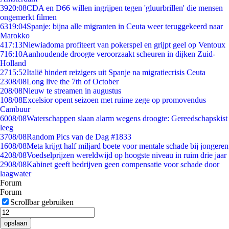
39
20:08
CDA en D66 willen ingrijpen tegen 'gluurbrillen' die mensen
ongemerkt filmen
63
19:04
Spanje: bijna alle migranten in Ceuta weer teruggekeerd naar
Marokko
4
17:13
Niewiadoma profiteert van pokerspel en grijpt geel op Ventoux
7
16:10
Aanhoudende droogte veroorzaakt scheuren in dijken Zuid-
Holland
27
15:52
Italië hindert reizigers uit Spanje na migratiecrisis Ceuta
23
08/08
Long live the 7th of October
2
08/08
Nieuw te streamen in augustus
1
08/08
Excelsior opent seizoen met ruime zege op promovendus
Cambuur
60
08/08
Waterschappen slaan alarm wegens droogte: Gereedschapskist
leeg
37
08/08
Random Pics van de Dag #1833
16
08/08
Meta krijgt half miljard boete voor mentale schade bij jongeren
42
08/08
Voedselprijzen wereldwijd op hoogste niveau in ruim drie jaar
29
08/08
Kabinet geeft bedrijven geen compensatie voor schade door
laagwater
Forum
Forum
Scrollbar gebruiken
opslaan