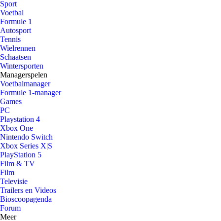
Sport
Voetbal
Formule 1
Autosport
Tennis
Wielrennen
Schaatsen
Wintersporten
Managerspelen
Voetbalmanager
Formule 1-manager
Games
PC
Playstation 4
Xbox One
Nintendo Switch
Xbox Series X|S
PlayStation 5
Film & TV
Film
Televisie
Trailers en Videos
Bioscoopagenda
Forum
Meer