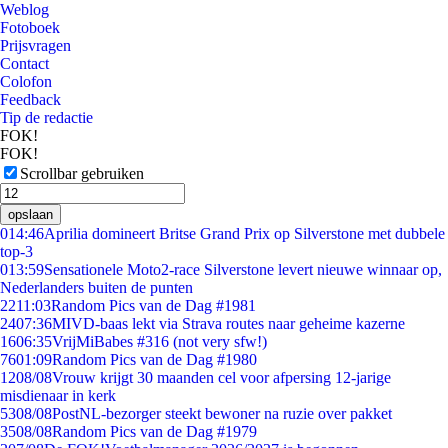
Weblog
Fotoboek
Prijsvragen
Contact
Colofon
Feedback
Tip de redactie
FOK!
FOK!
Scrollbar gebruiken
opslaan
0
14:46
Aprilia domineert Britse Grand Prix op Silverstone met dubbele
top-3
0
13:59
Sensationele Moto2-race Silverstone levert nieuwe winnaar op,
Nederlanders buiten de punten
22
11:03
Random Pics van de Dag #1981
24
07:36
MIVD-baas lekt via Strava routes naar geheime kazerne
16
06:35
VrijMiBabes #316 (not very sfw!)
76
01:09
Random Pics van de Dag #1980
12
08/08
Vrouw krijgt 30 maanden cel voor afpersing 12-jarige
misdienaar in kerk
53
08/08
PostNL-bezorger steekt bewoner na ruzie over pakket
35
08/08
Random Pics van de Dag #1979