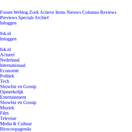
Forum
Weblog
Zoek
Actieve Items
Nieuws
Columns
Reviews
Previews
Specials
Archief
Inloggen
fok.nl
Inloggen
fok.nl
Actueel
Nederland
Internationaal
Economie
Politiek
Tech
Showbiz en Gossip
Opmerkelijk
Entertainment
Showbiz en Gossip
Muziek
Film
Televisie
Media & Cultuur
Bioscoopagenda