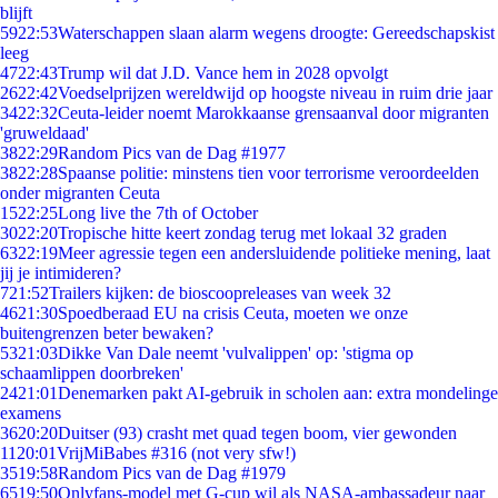
blijft
59
22:53
Waterschappen slaan alarm wegens droogte: Gereedschapskist
leeg
47
22:43
Trump wil dat J.D. Vance hem in 2028 opvolgt
26
22:42
Voedselprijzen wereldwijd op hoogste niveau in ruim drie jaar
34
22:32
Ceuta-leider noemt Marokkaanse grensaanval door migranten
'gruweldaad'
38
22:29
Random Pics van de Dag #1977
38
22:28
Spaanse politie: minstens tien voor terrorisme veroordeelden
onder migranten Ceuta
15
22:25
Long live the 7th of October
30
22:20
Tropische hitte keert zondag terug met lokaal 32 graden
63
22:19
Meer agressie tegen een andersluidende politieke mening, laat
jij je intimideren?
7
21:52
Trailers kijken: de bioscoopreleases van week 32
46
21:30
Spoedberaad EU na crisis Ceuta, moeten we onze
buitengrenzen beter bewaken?
53
21:03
Dikke Van Dale neemt 'vulvalippen' op: 'stigma op
schaamlippen doorbreken'
24
21:01
Denemarken pakt AI-gebruik in scholen aan: extra mondelinge
examens
36
20:20
Duitser (93) crasht met quad tegen boom, vier gewonden
11
20:01
VrijMiBabes #316 (not very sfw!)
35
19:58
Random Pics van de Dag #1979
65
19:50
Onlyfans-model met G-cup wil als NASA-ambassadeur naar