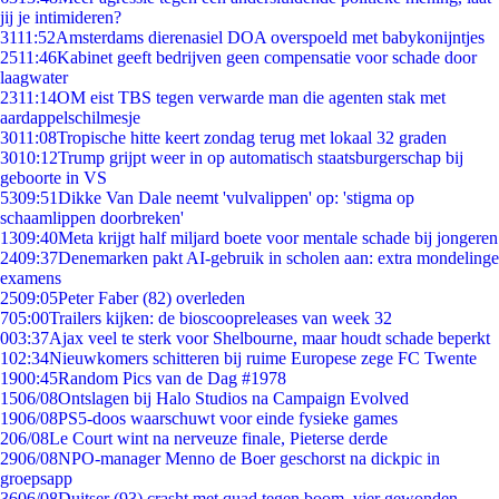
jij je intimideren?
31
11:52
Amsterdams dierenasiel DOA overspoeld met babykonijntjes
25
11:46
Kabinet geeft bedrijven geen compensatie voor schade door
laagwater
23
11:14
OM eist TBS tegen verwarde man die agenten stak met
aardappelschilmesje
30
11:08
Tropische hitte keert zondag terug met lokaal 32 graden
30
10:12
Trump grijpt weer in op automatisch staatsburgerschap bij
geboorte in VS
53
09:51
Dikke Van Dale neemt 'vulvalippen' op: 'stigma op
schaamlippen doorbreken'
13
09:40
Meta krijgt half miljard boete voor mentale schade bij jongeren
24
09:37
Denemarken pakt AI-gebruik in scholen aan: extra mondelinge
examens
25
09:05
Peter Faber (82) overleden
7
05:00
Trailers kijken: de bioscoopreleases van week 32
0
03:37
Ajax veel te sterk voor Shelbourne, maar houdt schade beperkt
1
02:34
Nieuwkomers schitteren bij ruime Europese zege FC Twente
19
00:45
Random Pics van de Dag #1978
15
06/08
Ontslagen bij Halo Studios na Campaign Evolved
19
06/08
PS5-doos waarschuwt voor einde fysieke games
2
06/08
Le Court wint na nerveuze finale, Pieterse derde
29
06/08
NPO-manager Menno de Boer geschorst na dickpic in
groepsapp
36
06/08
Duitser (93) crasht met quad tegen boom, vier gewonden