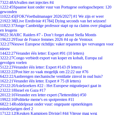
73
22:48
Afvallen met injecties #4
12
22:45
Spaanse kust onder vuur van Portugese oorlogsschepen: 120
gewonden
110
22:45
[FOK!Voetbalmanager 2026/2027] #1 We zijn er weer
219
22:38
[Live Eredivisie #1784] Dying seconds van het seizoen!
118
22:37
Jonge Cambridge professor stapt op na claims over plagiaat
en leugens
90
22:36
ARC Raiders #7 - Don’t forget about Stella Montis
196
22:29
Tour de France femmes 2026 #4 op de Ventoux
3
22:27
Nieuwe Europese richtlijn: vaker repareren ipv vervangen voor
nieuw
144
22:27
Verander één letter: Expert #91 (10 letters)
32
22:27
Congo verbiedt export van koper en kobalt, Europa zal
gevolgen voelen
51
22:23
Verander één letter: Expert #143 (9 letters)
182
22:22
Post hier zo vaak mogelijk om 22:22 uur #76
64
22:22
Aanbrengen mechanische ventilatie zinvol in oud huis?
16
22:21
Verander één letter. Expert # 75 (8 letters)
251
22:20
Asielzoekers #22 : Het Europese migratiepact gaat in
232
22:18
Israel en Gaza #17
201
22:16
Verander een letter expert (7lettereditie) #50
199
22:16
Politieke meme's en spotprenten #11
68
22:14
Roddelpraat onder vuur: ongepaste opmerkingen
minderjarigen deel 2
171
22:12
[Keuken Kampioen Divisie] #44 Vitesse mag weg