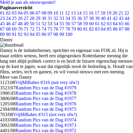
Meld je aan als nieuwsposter!
Paginaoverzicht
01
02
03
04
05
06
07
08
09
10
11
12
13
14
15
16
17
18
19
20
21
22
23
24
25
26
27
28
29
30
31
32
33
34
35
36
37
38
39
40
41
42
43
44
45
46
47
48
49
50
51
52
53
54
55
56
57
58
59
60
61
62
63
64
65
66
67
68
69
70
71
72
73
74
75
76
77
78
79
80
81
82
83
84
85
86
87
88
89
90
91
92
93
94
95
96
97
98
99
100
Danny
Danny is de initiatiefnemer, oprichter en eigenaar van FOK.nl. Hij is
maar zelden serieus, heeft een uitgesproken Rotterdamse mening die
lang niet altijd politiek correct is en bezit de bizarre eigenschap mensen
op de kast te jagen, waar dat eigenlijk nooit de bedoeling is. Houdt van
films, series, tech en gamen, en wil vooral nieuws met een mening.
Meer van Danny
11
23:08
VrijMiBabes #316 (not very sfw!)
35
23:07
Random Pics van de Dag #1979
19
00:45
Random Pics van de Dag #1978
38
06/08
Random Pics van de Dag #1977
12
05/08
Random Pics van de Dag #1976
23
04/08
Random Pics van de Dag #1975
7
03/08
VrijMiBabes #315 (not very sfw!)
41
03/08
Random Pics van de Dag #1974
30
02/08
Random Pics van de Dag #1973
44
01/08
Random Pics van de Dag #1972