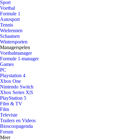
Sport
Voetbal
Formule 1
Autosport
Tennis
Wielrennen
Schaatsen
Wintersporten
Managerspelen
Voetbalmanager
Formule 1-manager
Games
PC
Playstation 4
Xbox One
Nintendo Switch
Xbox Series X|S
PlayStation 5
Film & TV
Film
Televisie
Trailers en Videos
Bioscoopagenda
Forum
Meer