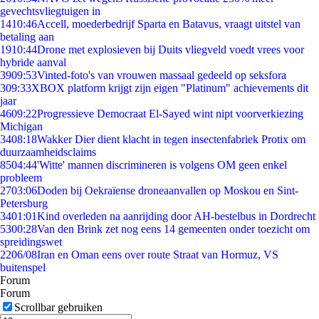
gevechtsvliegtuigen in
14
10:46
Accell, moederbedrijf Sparta en Batavus, vraagt uitstel van
betaling aan
19
10:44
Drone met explosieven bij Duits vliegveld voedt vrees voor
hybride aanval
39
09:53
Vinted-foto's van vrouwen massaal gedeeld op seksfora
3
09:33
XBOX platform krijgt zijn eigen "Platinum" achievements dit
jaar
46
09:22
Progressieve Democraat El-Sayed wint nipt voorverkiezing
Michigan
34
08:18
Wakker Dier dient klacht in tegen insectenfabriek Protix om
duurzaamheidsclaims
85
04:44
'Witte' mannen discrimineren is volgens OM geen enkel
probleem
27
03:06
Doden bij Oekraïense droneaanvallen op Moskou en Sint-
Petersburg
34
01:01
Kind overleden na aanrijding door AH-bestelbus in Dordrecht
53
00:28
Van den Brink zet nog eens 14 gemeenten onder toezicht om
spreidingswet
22
06/08
Iran en Oman eens over route Straat van Hormuz, VS
buitenspel
Forum
Forum
Scrollbar gebruiken