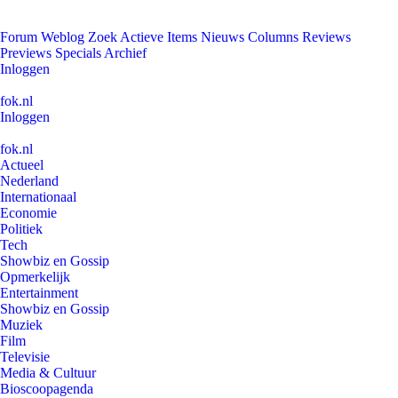
Forum
Weblog
Zoek
Actieve Items
Nieuws
Columns
Reviews
Previews
Specials
Archief
Inloggen
fok.nl
Inloggen
fok.nl
Actueel
Nederland
Internationaal
Economie
Politiek
Tech
Showbiz en Gossip
Opmerkelijk
Entertainment
Showbiz en Gossip
Muziek
Film
Televisie
Media & Cultuur
Bioscoopagenda