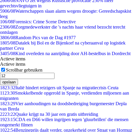
26
06/08
NAVO zet wegens Russische provocatie 250% meer
gevechtsvliegtuigen in
59
06/08
Waterschappen slaan alarm wegens droogte: Gereedschapskist
leeg
1
06/08
Forensics: Crime Scene Detective
23
06/08
Zorgmedewerkster die 's nachts haar vriend bezocht terecht
ontslagen
38
06/08
Random Pics van de Dag #1977
18
05/08
Datalek bij Bol en de Bijenkorf na cyberaanval op logistiek
partner Ceva
34
05/08
Kind overleden na aanrijding door AH-bestelbus in Dordrecht
Actieve items
Actieve items
Scrollbar gebruiken
opslaan
18
23:32
Italië hindert reizigers uit Spanje na migratiecrisis Ceuta
11
23:30
Smokkelbende opgerold in Spanje, verdienden miljoenen aan
migranten
18
23:29
Vier aanhoudingen na doodsbedreiging burgemeester Depla
van Breda
22
23:22
Quake krijgt na 30 jaar een gratis uitbreiding
19
23:15
CDA en D66 willen ingrijpen tegen 'gluurbrillen' die mensen
ongemerkt filmen
10
22:54
Benzineprijs daalt verder, onzekerheid over Straat van Hormuz