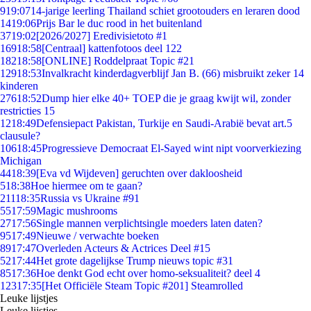
9
19:07
14-jarige leerling Thailand schiet grootouders en leraren dood
14
19:06
Prijs Bar le duc rood in het buitenland
37
19:02
[2026/2027] Eredivisietoto #1
169
18:58
[Centraal] kattenfotoos deel 122
182
18:58
[ONLINE] Roddelpraat Topic #21
129
18:53
Invalkracht kinderdagverblijf Jan B. (66) misbruikt zeker 14
kinderen
276
18:52
Dump hier elke 40+ TOEP die je graag kwijt wil, zonder
restricties 15
12
18:49
Defensiepact Pakistan, Turkije en Saudi-Arabië bevat art.5
clausule?
106
18:45
Progressieve Democraat El-Sayed wint nipt voorverkiezing
Michigan
44
18:39
[Eva vd Wijdeven] geruchten over dakloosheid
5
18:38
Hoe hiermee om te gaan?
211
18:35
Russia vs Ukraine #91
55
17:59
Magic mushrooms
27
17:56
Single mannen verplichtsingle moeders laten daten?
95
17:49
Nieuwe / verwachte boeken
89
17:47
Overleden Acteurs & Actrices Deel #15
52
17:44
Het grote dagelijkse Trump nieuws topic #31
85
17:36
Hoe denkt God echt over homo-seksualiteit? deel 4
123
17:35
[Het Officiële Steam Topic #201] Steamrolled
Leuke lijstjes
Leuke lijstjes