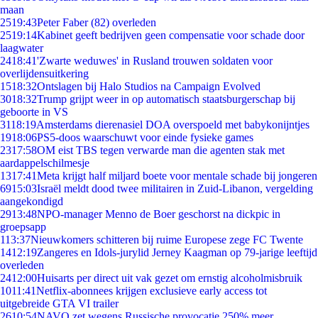
maan
25
19:43
Peter Faber (82) overleden
25
19:14
Kabinet geeft bedrijven geen compensatie voor schade door
laagwater
24
18:41
'Zwarte weduwes' in Rusland trouwen soldaten voor
overlijdensuitkering
15
18:32
Ontslagen bij Halo Studios na Campaign Evolved
30
18:32
Trump grijpt weer in op automatisch staatsburgerschap bij
geboorte in VS
31
18:19
Amsterdams dierenasiel DOA overspoeld met babykonijntjes
19
18:06
PS5-doos waarschuwt voor einde fysieke games
23
17:58
OM eist TBS tegen verwarde man die agenten stak met
aardappelschilmesje
13
17:41
Meta krijgt half miljard boete voor mentale schade bij jongeren
69
15:03
Israël meldt dood twee militairen in Zuid-Libanon, vergelding
aangekondigd
29
13:48
NPO-manager Menno de Boer geschorst na dickpic in
groepsapp
1
13:37
Nieuwkomers schitteren bij ruime Europese zege FC Twente
14
12:19
Zangeres en Idols-jurylid Jerney Kaagman op 79-jarige leeftijd
overleden
24
12:00
Huisarts per direct uit vak gezet om ernstig alcoholmisbruik
10
11:41
Netflix-abonnees krijgen exclusieve early access tot
uitgebreide GTA VI trailer
26
10:54
NAVO zet wegens Russische provocatie 250% meer