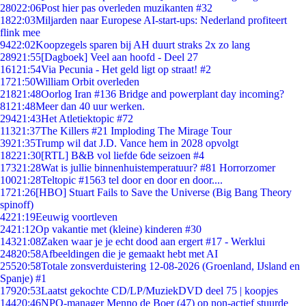
280
22:06
Post hier pas overleden muzikanten #32
18
22:03
Miljarden naar Europese AI-start-ups: Nederland profiteert
flink mee
94
22:02
Koopzegels sparen bij AH duurt straks 2x zo lang
289
21:55
[Dagboek] Veel aan hoofd - Deel 27
161
21:54
Via Pecunia - Het geld ligt op straat! #2
17
21:50
William Orbit overleden
218
21:48
Oorlog Iran #136 Bridge and powerplant day incoming?
81
21:48
Meer dan 40 uur werken.
294
21:43
Het Atletiektopic #72
113
21:37
The Killers #21 Imploding The Mirage Tour
39
21:35
Trump wil dat J.D. Vance hem in 2028 opvolgt
182
21:30
[RTL] B&B vol liefde 6de seizoen #4
173
21:28
Wat is jullie binnenhuistemperatuur? #81 Horrorzomer
100
21:28
Teltopic #1563 tel door en door en door....
17
21:26
[HBO] Stuart Fails to Save the Universe (Big Bang Theory
spinoff)
42
21:19
Eeuwig voortleven
24
21:12
Op vakantie met (kleine) kinderen #30
143
21:08
Zaken waar je je echt dood aan ergert #17 - Werklui
248
20:58
Afbeeldingen die je gemaakt hebt met AI
255
20:58
Totale zonsverduistering 12-08-2026 (Groenland, IJsland en
Spanje) #1
179
20:53
Laatst gekochte CD/LP/MuziekDVD deel 75 | koopjes
144
20:46
NPO-manager Menno de Boer (47) op non-actief stuurde