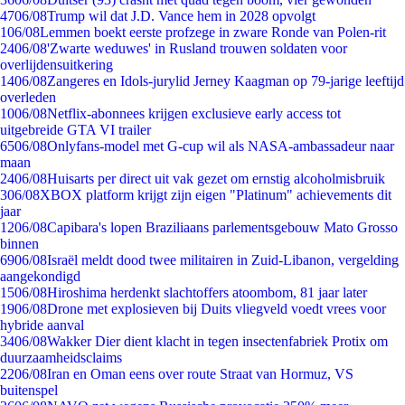
47
06/08
Trump wil dat J.D. Vance hem in 2028 opvolgt
1
06/08
Lemmen boekt eerste profzege in zware Ronde van Polen-rit
24
06/08
'Zwarte weduwes' in Rusland trouwen soldaten voor
overlijdensuitkering
14
06/08
Zangeres en Idols-jurylid Jerney Kaagman op 79-jarige leeftijd
overleden
10
06/08
Netflix-abonnees krijgen exclusieve early access tot
uitgebreide GTA VI trailer
65
06/08
Onlyfans-model met G-cup wil als NASA-ambassadeur naar
maan
24
06/08
Huisarts per direct uit vak gezet om ernstig alcoholmisbruik
3
06/08
XBOX platform krijgt zijn eigen "Platinum" achievements dit
jaar
12
06/08
Capibara's lopen Braziliaans parlementsgebouw Mato Grosso
binnen
69
06/08
Israël meldt dood twee militairen in Zuid-Libanon, vergelding
aangekondigd
15
06/08
Hiroshima herdenkt slachtoffers atoombom, 81 jaar later
19
06/08
Drone met explosieven bij Duits vliegveld voedt vrees voor
hybride aanval
34
06/08
Wakker Dier dient klacht in tegen insectenfabriek Protix om
duurzaamheidsclaims
22
06/08
Iran en Oman eens over route Straat van Hormuz, VS
buitenspel