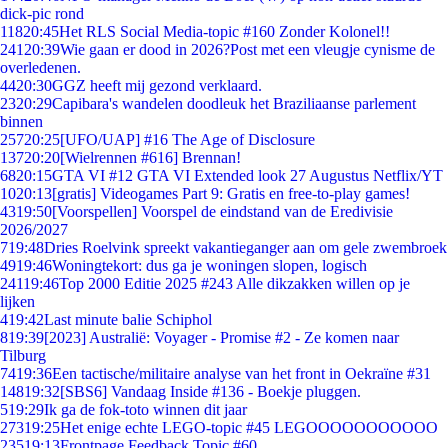
dick-pic rond
118
20:45
Het RLS Social Media-topic #160 Zonder Kolonel!!
241
20:39
Wie gaan er dood in 2026?Post met een vleugje cynisme de
overledenen.
44
20:30
GGZ heeft mij gezond verklaard.
23
20:29
Capibara's wandelen doodleuk het Braziliaanse parlement
binnen
257
20:25
[UFO/UAP] #16 The Age of Disclosure
137
20:20
[Wielrennen #616] Brennan!
68
20:15
GTA VI #12 GTA VI Extended look 27 Augustus Netflix/YT
10
20:13
[gratis] Videogames Part 9: Gratis en free-to-play games!
43
19:50
[Voorspellen] Voorspel de eindstand van de Eredivisie
2026/2027
7
19:48
Dries Roelvink spreekt vakantieganger aan om gele zwembroek
49
19:46
Woningtekort: dus ga je woningen slopen, logisch
241
19:46
Top 2000 Editie 2025 #243 Alle dikzakken willen op je
lijken
4
19:42
Last minute balie Schiphol
8
19:39
[2023] Australië: Voyager - Promise #2 - Ze komen naar
Tilburg
74
19:36
Een tactische/militaire analyse van het front in Oekraïne #31
148
19:32
[SBS6] Vandaag Inside #136 - Boekje pluggen.
5
19:29
Ik ga de fok-toto winnen dit jaar
273
19:25
Het enige echte LEGO-topic #45 LEGOOOOOOOOOOO
235
19:13
Frontpage Feedback Topic #60