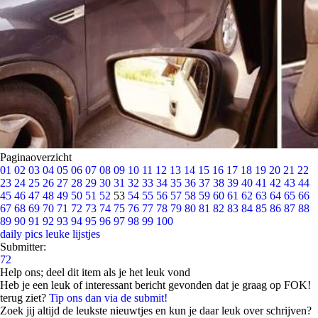
Paginaoverzicht
01
02
03
04
05
06
07
08
09
10
11
12
13
14
15
16
17
18
19
20
21
22
23
24
25
26
27
28
29
30
31
32
33
34
35
36
37
38
39
40
41
42
43
44
45
46
47
48
49
50
51
52
53
54
55
56
57
58
59
60
61
62
63
64
65
66
67
68
69
70
71
72
73
74
75
76
77
78
79
80
81
82
83
84
85
86
87
88
89
90
91
92
93
94
95
96
97
98
99
100
daily pics
leuke lijstjes
Submitter:
72
Help ons; deel dit item als je het leuk vond
Heb je een leuk of interessant bericht gevonden dat je graag op FOK!
terug ziet?
Tip ons dan via de submit!
Zoek jij altijd de leukste nieuwtjes en kun je daar leuk over schrijven?