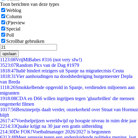
Toon berichten van deze types
Weblog
Column
(P)review
Special
Poll
Scrollbar gebruiken
opslaan
11
23:08
VrijMiBabes #316 (not very sfw!)
35
23:07
Random Pics van de Dag #1979
18
18:47
Italië hindert reizigers uit Spanje na migratiecrisis Ceuta
18
18:31
Vier aanhoudingen na doodsbedreiging burgemeester Depla
van Breda
11
18:26
Smokkelbende opgerold in Spanje, verdienden miljoenen aan
migranten
19
18:08
CDA en D66 willen ingrijpen tegen 'gluurbrillen' die mensen
ongemerkt filmen
10
17:56
Benzineprijs daalt verder, onzekerheid over Straat van Hormuz
blijft
26
17:47
Voedselprijzen wereldwijd op hoogste niveau in ruim drie jaar
22
14:33
Quake krijgt na 30 jaar een gratis uitbreiding
2
14:30
De FOK!Voetbalmanager 2026/2027 is begonnen
63
13:48
Meer agressie tegen een andersluidende politieke mening, laat