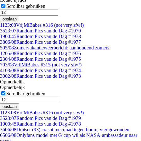
Scrollbar gebruiken
opslaan
11
23:08
VrijMiBabes #316 (not very sfw!)
35
23:07
Random Pics van de Dag #1979
19
00:45
Random Pics van de Dag #1978
38
06/08
Random Pics van de Dag #1977
5
05/08
Zomervakantieweerbericht: aanhoudend zomers
12
05/08
Random Pics van de Dag #1976
23
04/08
Random Pics van de Dag #1975
7
03/08
VrijMiBabes #315 (not very sfw!)
41
03/08
Random Pics van de Dag #1974
30
02/08
Random Pics van de Dag #1973
Opmerkelijk
Opmerkelijk
Scrollbar gebruiken
opslaan
11
23:08
VrijMiBabes #316 (not very sfw!)
35
23:07
Random Pics van de Dag #1979
19
00:45
Random Pics van de Dag #1978
36
06/08
Duitser (93) crasht met quad tegen boom, vier gewonden
65
06/08
Onlyfans-model met G-cup wil als NASA-ambassadeur naar
maan