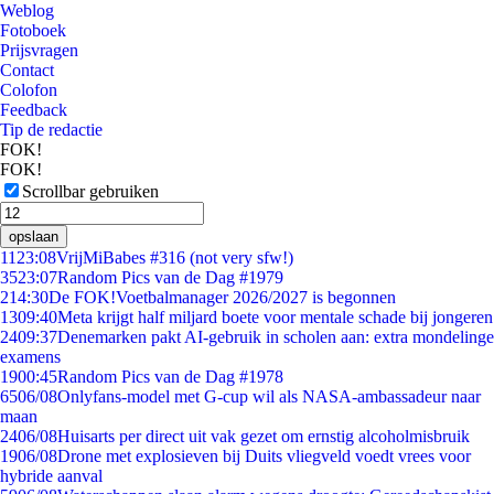
Weblog
Fotoboek
Prijsvragen
Contact
Colofon
Feedback
Tip de redactie
FOK!
FOK!
Scrollbar gebruiken
opslaan
11
23:08
VrijMiBabes #316 (not very sfw!)
35
23:07
Random Pics van de Dag #1979
2
14:30
De FOK!Voetbalmanager 2026/2027 is begonnen
13
09:40
Meta krijgt half miljard boete voor mentale schade bij jongeren
24
09:37
Denemarken pakt AI-gebruik in scholen aan: extra mondelinge
examens
19
00:45
Random Pics van de Dag #1978
65
06/08
Onlyfans-model met G-cup wil als NASA-ambassadeur naar
maan
24
06/08
Huisarts per direct uit vak gezet om ernstig alcoholmisbruik
19
06/08
Drone met explosieven bij Duits vliegveld voedt vrees voor
hybride aanval