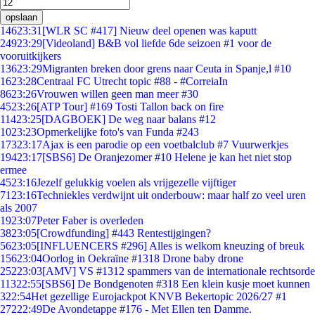
opslaan
146
23:31
[WLR SC #417] Nieuw deel openen was kaputt
249
23:29
[Videoland] B&B vol liefde 6de seizoen #1 voor de
vooruitkijkers
136
23:29
Migranten breken door grens naar Ceuta in Spanje,l #10
16
23:28
Centraal FC Utrecht topic #88 - #CorreiaIn
86
23:26
Vrouwen willen geen man meer #30
45
23:26
[ATP Tour] #169 Tosti Tallon back on fire
114
23:25
[DAGBOEK] De weg naar balans #12
10
23:23
Opmerkelijke foto's van Funda #243
173
23:17
Ajax is een parodie op een voetbalclub #7 Vuurwerkjes
194
23:17
[SBS6] De Oranjezomer #10 Helene je kan het niet stop
ermee
45
23:16
Jezelf gelukkig voelen als vrijgezelle vijftiger
71
23:16
Techniekles verdwijnt uit onderbouw: maar half zo veel uren
als 2007
19
23:07
Peter Faber is overleden
38
23:05
[Crowdfunding] #443 Rentestijgingen?
56
23:05
[INFLUENCERS #296] Alles is welkom kneuzing of breuk
156
23:04
Oorlog in Oekraïne #1318 Drone baby drone
252
23:03
[AMV] VS #1312 spammers van de internationale rechtsorde
113
22:55
[SBS6] De Bondgenoten #318 Een klein kusje moet kunnen
3
22:54
Het gezellige Eurojackpot KNVB Bekertopic 2026/27 #1
272
22:49
De Avondetappe #176 - Met Ellen ten Damme.