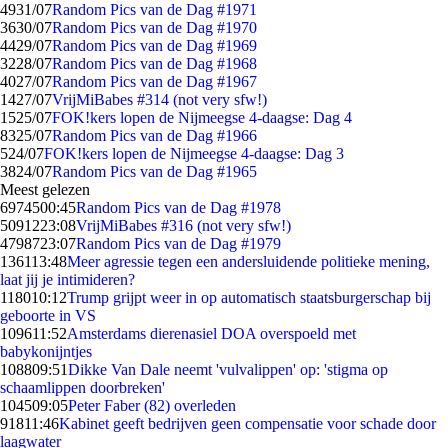
49
31/07
Random Pics van de Dag #1971
36
30/07
Random Pics van de Dag #1970
44
29/07
Random Pics van de Dag #1969
32
28/07
Random Pics van de Dag #1968
40
27/07
Random Pics van de Dag #1967
14
27/07
VrijMiBabes #314 (not very sfw!)
15
25/07
FOK!kers lopen de Nijmeegse 4-daagse: Dag 4
83
25/07
Random Pics van de Dag #1966
5
24/07
FOK!kers lopen de Nijmeegse 4-daagse: Dag 3
38
24/07
Random Pics van de Dag #1965
Meest gelezen
69745
00:45
Random Pics van de Dag #1978
50912
23:08
VrijMiBabes #316 (not very sfw!)
47987
23:07
Random Pics van de Dag #1979
1361
13:48
Meer agressie tegen een andersluidende politieke mening,
laat jij je intimideren?
1180
10:12
Trump grijpt weer in op automatisch staatsburgerschap bij
geboorte in VS
1096
11:52
Amsterdams dierenasiel DOA overspoeld met
babykonijntjes
1088
09:51
Dikke Van Dale neemt 'vulvalippen' op: 'stigma op
schaamlippen doorbreken'
1045
09:05
Peter Faber (82) overleden
918
11:46
Kabinet geeft bedrijven geen compensatie voor schade door
laagwater