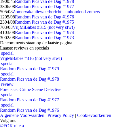
19
00:45
Random Pics van de Dag #1978
38
06/08
Random Pics van de Dag #1977
5
05/08
Zomervakantieweerbericht: aanhoudend zomers
12
05/08
Random Pics van de Dag #1976
23
04/08
Random Pics van de Dag #1975
7
03/08
VrijMiBabes #315 (not very sfw!)
41
03/08
Random Pics van de Dag #1974
30
02/08
Random Pics van de Dag #1973
De comments staan op de laatste pagina
Laatste reviews en specials
special
VrijMiBabes #316 (not very sfw!)
special
Random Pics van de Dag #1979
special
Random Pics van de Dag #1978
review
Forensics: Crime Scene Detective
special
Random Pics van de Dag #1977
special
Random Pics van de Dag #1976
Algemene Voorwaarden
|
Privacy Policy
|
Cookievoorkeuren
Volg ons
©FOK.nl e.a.