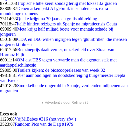
879
11:08
Tropische hitte keert zondag terug met lokaal 32 graden
838
09:37
Denemarken pakt AI-gebruik in scholen aan: extra
mondelinge examens
731
14:33
Quake krijgt na 30 jaar een gratis uitbreiding
701
18:47
Italië hindert reizigers uit Spanje na migratiecrisis Ceuta
690
09:40
Meta krijgt half miljard boete voor mentale schade bij
jongeren
650
18:08
CDA en D66 willen ingrijpen tegen 'gluurbrillen' die mensen
ongemerkt filmen
626
17:56
Benzineprijs daalt verder, onzekerheid over Straat van
Hormuz blijft
600
11:14
OM eist TBS tegen verwarde man die agenten stak met
aardappelschilmesje
598
05:00
Trailers kijken: de bioscoopreleases van week 32
498
18:31
Vier aanhoudingen na doodsbedreiging burgemeester Depla
van Breda
450
18:26
Smokkelbende opgerold in Spanje, verdienden miljoenen aan
migranten
▼ Advertentie door Refinery89
Lees ook
11
23:08
VrijMiBabes #316 (not very sfw!)
35
23:07
Random Pics van de Dag #1979