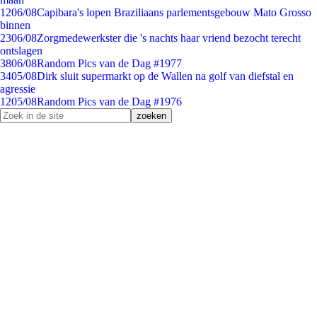
12
06/08
Capibara's lopen Braziliaans parlementsgebouw Mato Grosso
binnen
23
06/08
Zorgmedewerkster die 's nachts haar vriend bezocht terecht
ontslagen
38
06/08
Random Pics van de Dag #1977
34
05/08
Dirk sluit supermarkt op de Wallen na golf van diefstal en
agressie
12
05/08
Random Pics van de Dag #1976