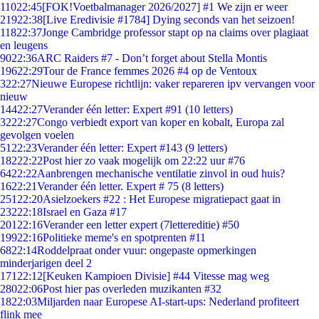
110
22:45
[FOK!Voetbalmanager 2026/2027] #1 We zijn er weer
219
22:38
[Live Eredivisie #1784] Dying seconds van het seizoen!
118
22:37
Jonge Cambridge professor stapt op na claims over plagiaat
en leugens
90
22:36
ARC Raiders #7 - Don’t forget about Stella Montis
196
22:29
Tour de France femmes 2026 #4 op de Ventoux
3
22:27
Nieuwe Europese richtlijn: vaker repareren ipv vervangen voor
nieuw
144
22:27
Verander één letter: Expert #91 (10 letters)
32
22:27
Congo verbiedt export van koper en kobalt, Europa zal
gevolgen voelen
51
22:23
Verander één letter: Expert #143 (9 letters)
182
22:22
Post hier zo vaak mogelijk om 22:22 uur #76
64
22:22
Aanbrengen mechanische ventilatie zinvol in oud huis?
16
22:21
Verander één letter. Expert # 75 (8 letters)
251
22:20
Asielzoekers #22 : Het Europese migratiepact gaat in
232
22:18
Israel en Gaza #17
201
22:16
Verander een letter expert (7lettereditie) #50
199
22:16
Politieke meme's en spotprenten #11
68
22:14
Roddelpraat onder vuur: ongepaste opmerkingen
minderjarigen deel 2
171
22:12
[Keuken Kampioen Divisie] #44 Vitesse mag weg
280
22:06
Post hier pas overleden muzikanten #32
18
22:03
Miljarden naar Europese AI-start-ups: Nederland profiteert
flink mee