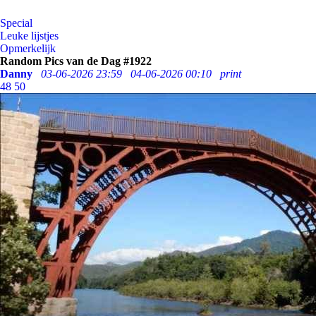
Special
Leuke lijstjes
Opmerkelijk
Random Pics van de Dag #1922
Danny
03-06-2026 23:59
04-06-2026 00:10
print
48
50