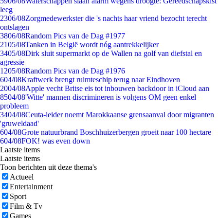
59
06/08
Waterschappen slaan alarm wegens droogte: Gereedschapskist
leeg
23
06/08
Zorgmedewerkster die 's nachts haar vriend bezocht terecht
ontslagen
38
06/08
Random Pics van de Dag #1977
21
05/08
Tanken in België wordt nóg aantrekkelijker
34
05/08
Dirk sluit supermarkt op de Wallen na golf van diefstal en
agressie
12
05/08
Random Pics van de Dag #1976
6
04/08
Kraftwerk brengt ruimteschip terug naar Eindhoven
20
04/08
Apple vecht Britse eis tot inbouwen backdoor in iCloud aan
85
04/08
'Witte' mannen discrimineren is volgens OM geen enkel
probleem
34
04/08
Ceuta-leider noemt Marokkaanse grensaanval door migranten
'gruweldaad'
6
04/08
Grote natuurbrand Boschhuizerbergen groeit naar 100 hectare
6
04/08
FOK! was even down
Laatste items
Laatste items
Toon berichten uit deze thema's
Actueel
Entertainment
Sport
Film & Tv
Games