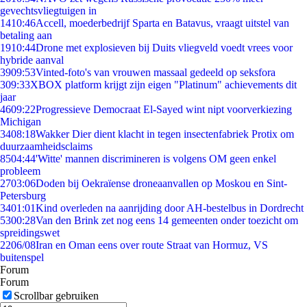
gevechtsvliegtuigen in
14
10:46
Accell, moederbedrijf Sparta en Batavus, vraagt uitstel van
betaling aan
19
10:44
Drone met explosieven bij Duits vliegveld voedt vrees voor
hybride aanval
39
09:53
Vinted-foto's van vrouwen massaal gedeeld op seksfora
3
09:33
XBOX platform krijgt zijn eigen "Platinum" achievements dit
jaar
46
09:22
Progressieve Democraat El-Sayed wint nipt voorverkiezing
Michigan
34
08:18
Wakker Dier dient klacht in tegen insectenfabriek Protix om
duurzaamheidsclaims
85
04:44
'Witte' mannen discrimineren is volgens OM geen enkel
probleem
27
03:06
Doden bij Oekraïense droneaanvallen op Moskou en Sint-
Petersburg
34
01:01
Kind overleden na aanrijding door AH-bestelbus in Dordrecht
53
00:28
Van den Brink zet nog eens 14 gemeenten onder toezicht om
spreidingswet
22
06/08
Iran en Oman eens over route Straat van Hormuz, VS
buitenspel
Forum
Forum
Scrollbar gebruiken