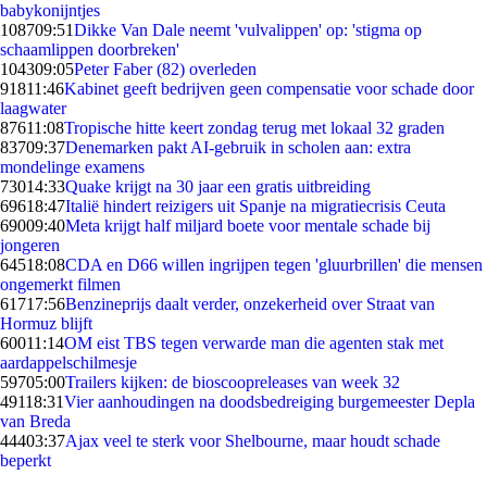
babykonijntjes
1087
09:51
Dikke Van Dale neemt 'vulvalippen' op: 'stigma op
schaamlippen doorbreken'
1043
09:05
Peter Faber (82) overleden
918
11:46
Kabinet geeft bedrijven geen compensatie voor schade door
laagwater
876
11:08
Tropische hitte keert zondag terug met lokaal 32 graden
837
09:37
Denemarken pakt AI-gebruik in scholen aan: extra
mondelinge examens
730
14:33
Quake krijgt na 30 jaar een gratis uitbreiding
696
18:47
Italië hindert reizigers uit Spanje na migratiecrisis Ceuta
690
09:40
Meta krijgt half miljard boete voor mentale schade bij
jongeren
645
18:08
CDA en D66 willen ingrijpen tegen 'gluurbrillen' die mensen
ongemerkt filmen
617
17:56
Benzineprijs daalt verder, onzekerheid over Straat van
Hormuz blijft
600
11:14
OM eist TBS tegen verwarde man die agenten stak met
aardappelschilmesje
597
05:00
Trailers kijken: de bioscoopreleases van week 32
491
18:31
Vier aanhoudingen na doodsbedreiging burgemeester Depla
van Breda
444
03:37
Ajax veel te sterk voor Shelbourne, maar houdt schade
beperkt