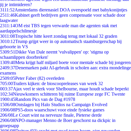
jij je intimideren?
31
11:52
Amsterdams dierenasiel DOA overspoeld met babykonijntjes
25
11:46
Kabinet geeft bedrijven geen compensatie voor schade door
laagwater
23
11:14
OM eist TBS tegen verwarde man die agenten stak met
aardappelschilmesje
30
11:08
Tropische hitte keert zondag terug met lokaal 32 graden
30
10:12
Trump grijpt weer in op automatisch staatsburgerschap bij
geboorte in VS
53
09:51
Dikke Van Dale neemt 'vulvalippen' op: 'stigma op
schaamlippen doorbreken'
13
09:40
Meta krijgt half miljard boete voor mentale schade bij jongeren
24
09:37
Denemarken pakt AI-gebruik in scholen aan: extra mondelinge
examens
25
09:05
Peter Faber (82) overleden
7
05:00
Trailers kijken: de bioscoopreleases van week 32
0
03:37
Ajax veel te sterk voor Shelbourne, maar houdt schade beperkt
1
02:34
Nieuwkomers schitteren bij ruime Europese zege FC Twente
19
00:45
Random Pics van de Dag #1978
15
06/08
Ontslagen bij Halo Studios na Campaign Evolved
19
06/08
PS5-doos waarschuwt voor einde fysieke games
2
06/08
Le Court wint na nerveuze finale, Pieterse derde
29
06/08
NPO-manager Menno de Boer geschorst na dickpic in
groepsapp
36
06/08
Duitser (93) crasht met quad tegen boom, vier gewonden