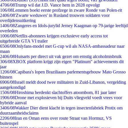
47
06/08
Trump wil dat J.D. Vance hem in 2028 opvolgt
1
06/08
Lemmen boekt eerste profzege in zware Ronde van Polen-rit
24
06/08
'Zwarte weduwes' in Rusland trouwen soldaten voor
overlijdensuitkering
14
06/08
Zangeres en Idols-jurylid Jerney Kaagman op 79-jarige leeftijd
overleden
10
06/08
Netflix-abonnees krijgen exclusieve early access tot
uitgebreide GTA VI trailer
65
06/08
Onlyfans-model met G-cup wil als NASA-ambassadeur naar
maan
24
06/08
Huisarts per direct uit vak gezet om ernstig alcoholmisbruik
3
06/08
XBOX platform krijgt zijn eigen "Platinum" achievements dit
jaar
12
06/08
Capibara's lopen Braziliaans parlementsgebouw Mato Grosso
binnen
69
06/08
Israël meldt dood twee militairen in Zuid-Libanon, vergelding
aangekondigd
15
06/08
Hiroshima herdenkt slachtoffers atoombom, 81 jaar later
19
06/08
Drone met explosieven bij Duits vliegveld voedt vrees voor
hybride aanval
34
06/08
Wakker Dier dient klacht in tegen insectenfabriek Protix om
duurzaamheidsclaims
22
06/08
Iran en Oman eens over route Straat van Hormuz, VS
buitenspel