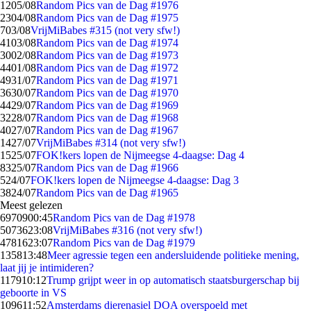
12
05/08
Random Pics van de Dag #1976
23
04/08
Random Pics van de Dag #1975
7
03/08
VrijMiBabes #315 (not very sfw!)
41
03/08
Random Pics van de Dag #1974
30
02/08
Random Pics van de Dag #1973
44
01/08
Random Pics van de Dag #1972
49
31/07
Random Pics van de Dag #1971
36
30/07
Random Pics van de Dag #1970
44
29/07
Random Pics van de Dag #1969
32
28/07
Random Pics van de Dag #1968
40
27/07
Random Pics van de Dag #1967
14
27/07
VrijMiBabes #314 (not very sfw!)
15
25/07
FOK!kers lopen de Nijmeegse 4-daagse: Dag 4
83
25/07
Random Pics van de Dag #1966
5
24/07
FOK!kers lopen de Nijmeegse 4-daagse: Dag 3
38
24/07
Random Pics van de Dag #1965
Meest gelezen
69709
00:45
Random Pics van de Dag #1978
50736
23:08
VrijMiBabes #316 (not very sfw!)
47816
23:07
Random Pics van de Dag #1979
1358
13:48
Meer agressie tegen een andersluidende politieke mening,
laat jij je intimideren?
1179
10:12
Trump grijpt weer in op automatisch staatsburgerschap bij
geboorte in VS
1096
11:52
Amsterdams dierenasiel DOA overspoeld met