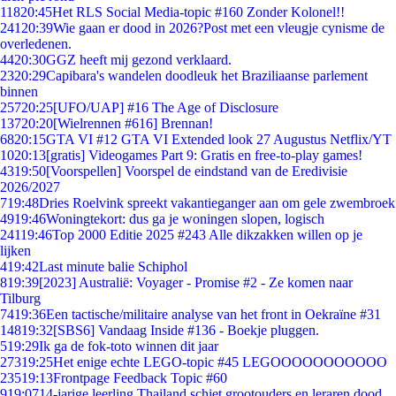
118
20:45
Het RLS Social Media-topic #160 Zonder Kolonel!!
241
20:39
Wie gaan er dood in 2026?Post met een vleugje cynisme de
overledenen.
44
20:30
GGZ heeft mij gezond verklaard.
23
20:29
Capibara's wandelen doodleuk het Braziliaanse parlement
binnen
257
20:25
[UFO/UAP] #16 The Age of Disclosure
137
20:20
[Wielrennen #616] Brennan!
68
20:15
GTA VI #12 GTA VI Extended look 27 Augustus Netflix/YT
10
20:13
[gratis] Videogames Part 9: Gratis en free-to-play games!
43
19:50
[Voorspellen] Voorspel de eindstand van de Eredivisie
2026/2027
7
19:48
Dries Roelvink spreekt vakantieganger aan om gele zwembroek
49
19:46
Woningtekort: dus ga je woningen slopen, logisch
241
19:46
Top 2000 Editie 2025 #243 Alle dikzakken willen op je
lijken
4
19:42
Last minute balie Schiphol
8
19:39
[2023] Australië: Voyager - Promise #2 - Ze komen naar
Tilburg
74
19:36
Een tactische/militaire analyse van het front in Oekraïne #31
148
19:32
[SBS6] Vandaag Inside #136 - Boekje pluggen.
5
19:29
Ik ga de fok-toto winnen dit jaar
273
19:25
Het enige echte LEGO-topic #45 LEGOOOOOOOOOOO
235
19:13
Frontpage Feedback Topic #60
9
19:07
14-jarige leerling Thailand schiet grootouders en leraren dood