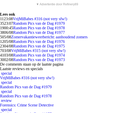
▼ Advertentie door Refinery89
Lees ook
11
23:08
VrijMiBabes #316 (not very sfw!)
35
23:07
Random Pics van de Dag #1979
19
00:45
Random Pics van de Dag #1978
38
06/08
Random Pics van de Dag #1977
5
05/08
Zomervakantieweerbericht: aanhoudend zomers
12
05/08
Random Pics van de Dag #1976
23
04/08
Random Pics van de Dag #1975
7
03/08
VrijMiBabes #315 (not very sfw!)
41
03/08
Random Pics van de Dag #1974
30
02/08
Random Pics van de Dag #1973
De comments staan op de laatste pagina
Laatste reviews en specials
special
VrijMiBabes #316 (not very sfw!)
special
Random Pics van de Dag #1979
special
Random Pics van de Dag #1978
review
Forensics: Crime Scene Detective
special