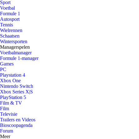
Sport
Voetbal
Formule 1
Autosport
Tennis
Wielrennen
Schaatsen
Wintersporten
Managerspelen
Voetbalmanager
Formule 1-manager
Games
PC
Playstation 4
Xbox One
Nintendo Switch
Xbox Series X|S
PlayStation 5
Film & TV
Film
Televisie
Trailers en Videos
Bioscoopagenda
Forum
Meer