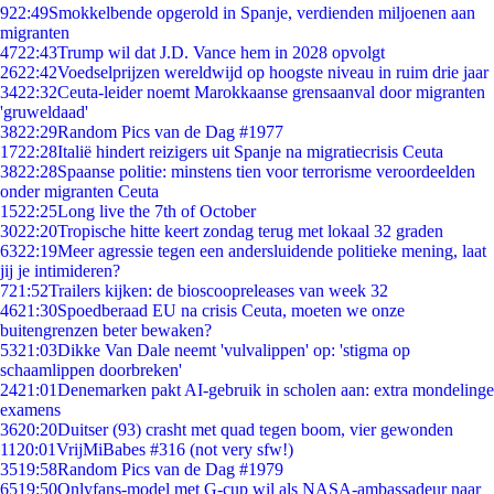
9
22:49
Smokkelbende opgerold in Spanje, verdienden miljoenen aan
migranten
47
22:43
Trump wil dat J.D. Vance hem in 2028 opvolgt
26
22:42
Voedselprijzen wereldwijd op hoogste niveau in ruim drie jaar
34
22:32
Ceuta-leider noemt Marokkaanse grensaanval door migranten
'gruweldaad'
38
22:29
Random Pics van de Dag #1977
17
22:28
Italië hindert reizigers uit Spanje na migratiecrisis Ceuta
38
22:28
Spaanse politie: minstens tien voor terrorisme veroordeelden
onder migranten Ceuta
15
22:25
Long live the 7th of October
30
22:20
Tropische hitte keert zondag terug met lokaal 32 graden
63
22:19
Meer agressie tegen een andersluidende politieke mening, laat
jij je intimideren?
7
21:52
Trailers kijken: de bioscoopreleases van week 32
46
21:30
Spoedberaad EU na crisis Ceuta, moeten we onze
buitengrenzen beter bewaken?
53
21:03
Dikke Van Dale neemt 'vulvalippen' op: 'stigma op
schaamlippen doorbreken'
24
21:01
Denemarken pakt AI-gebruik in scholen aan: extra mondelinge
examens
36
20:20
Duitser (93) crasht met quad tegen boom, vier gewonden
11
20:01
VrijMiBabes #316 (not very sfw!)
35
19:58
Random Pics van de Dag #1979
65
19:50
Onlyfans-model met G-cup wil als NASA-ambassadeur naar