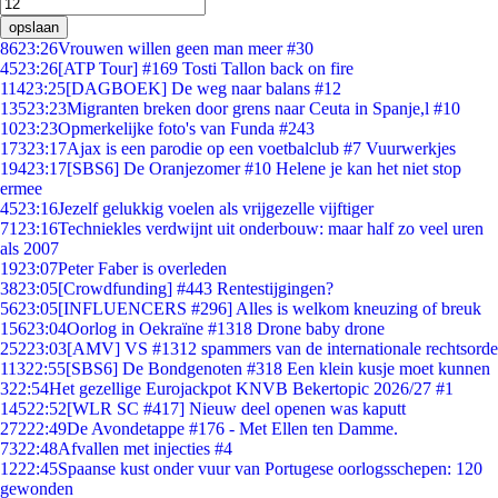
opslaan
86
23:26
Vrouwen willen geen man meer #30
45
23:26
[ATP Tour] #169 Tosti Tallon back on fire
114
23:25
[DAGBOEK] De weg naar balans #12
135
23:23
Migranten breken door grens naar Ceuta in Spanje,l #10
10
23:23
Opmerkelijke foto's van Funda #243
173
23:17
Ajax is een parodie op een voetbalclub #7 Vuurwerkjes
194
23:17
[SBS6] De Oranjezomer #10 Helene je kan het niet stop
ermee
45
23:16
Jezelf gelukkig voelen als vrijgezelle vijftiger
71
23:16
Techniekles verdwijnt uit onderbouw: maar half zo veel uren
als 2007
19
23:07
Peter Faber is overleden
38
23:05
[Crowdfunding] #443 Rentestijgingen?
56
23:05
[INFLUENCERS #296] Alles is welkom kneuzing of breuk
156
23:04
Oorlog in Oekraïne #1318 Drone baby drone
252
23:03
[AMV] VS #1312 spammers van de internationale rechtsorde
113
22:55
[SBS6] De Bondgenoten #318 Een klein kusje moet kunnen
3
22:54
Het gezellige Eurojackpot KNVB Bekertopic 2026/27 #1
145
22:52
[WLR SC #417] Nieuw deel openen was kaputt
272
22:49
De Avondetappe #176 - Met Ellen ten Damme.
73
22:48
Afvallen met injecties #4
12
22:45
Spaanse kust onder vuur van Portugese oorlogsschepen: 120
gewonden