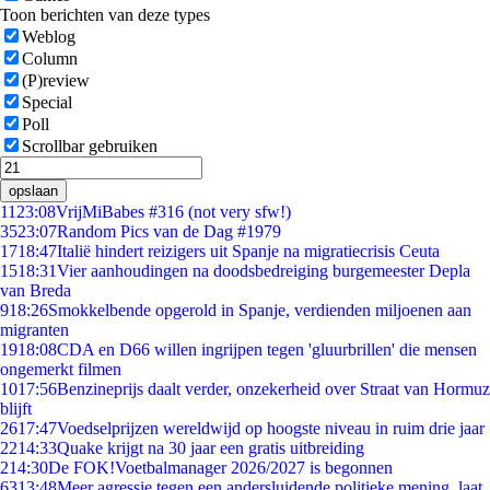
Toon berichten van deze types
Weblog
Column
(P)review
Special
Poll
Scrollbar gebruiken
opslaan
11
23:08
VrijMiBabes #316 (not very sfw!)
35
23:07
Random Pics van de Dag #1979
17
18:47
Italië hindert reizigers uit Spanje na migratiecrisis Ceuta
15
18:31
Vier aanhoudingen na doodsbedreiging burgemeester Depla
van Breda
9
18:26
Smokkelbende opgerold in Spanje, verdienden miljoenen aan
migranten
19
18:08
CDA en D66 willen ingrijpen tegen 'gluurbrillen' die mensen
ongemerkt filmen
10
17:56
Benzineprijs daalt verder, onzekerheid over Straat van Hormuz
blijft
26
17:47
Voedselprijzen wereldwijd op hoogste niveau in ruim drie jaar
22
14:33
Quake krijgt na 30 jaar een gratis uitbreiding
2
14:30
De FOK!Voetbalmanager 2026/2027 is begonnen
63
13:48
Meer agressie tegen een andersluidende politieke mening, laat