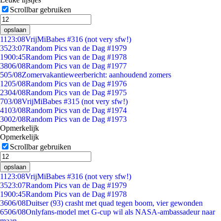
Scrollbar gebruiken
opslaan
11
23:08
VrijMiBabes #316 (not very sfw!)
35
23:07
Random Pics van de Dag #1979
19
00:45
Random Pics van de Dag #1978
38
06/08
Random Pics van de Dag #1977
5
05/08
Zomervakantieweerbericht: aanhoudend zomers
12
05/08
Random Pics van de Dag #1976
23
04/08
Random Pics van de Dag #1975
7
03/08
VrijMiBabes #315 (not very sfw!)
41
03/08
Random Pics van de Dag #1974
30
02/08
Random Pics van de Dag #1973
Opmerkelijk
Opmerkelijk
Scrollbar gebruiken
opslaan
11
23:08
VrijMiBabes #316 (not very sfw!)
35
23:07
Random Pics van de Dag #1979
19
00:45
Random Pics van de Dag #1978
36
06/08
Duitser (93) crasht met quad tegen boom, vier gewonden
65
06/08
Onlyfans-model met G-cup wil als NASA-ambassadeur naar
maan