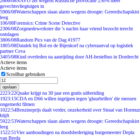
26
06/08
NAVO zet wegens Russische provocatie 250% meer
gevechtsvliegtuigen in
59
06/08
Waterschappen slaan alarm wegens droogte: Gereedschapskist
leeg
1
06/08
Forensics: Crime Scene Detective
23
06/08
Zorgmedewerkster die 's nachts haar vriend bezocht terecht
ontslagen
38
06/08
Random Pics van de Dag #1977
18
05/08
Datalek bij Bol en de Bijenkorf na cyberaanval op logistiek
partner Ceva
34
05/08
Kind overleden na aanrijding door AH-bestelbus in Dordrecht
Actieve items
Actieve items
Scrollbar gebruiken
opslaan
22
23:22
Quake krijgt na 30 jaar een gratis uitbreiding
19
23:15
CDA en D66 willen ingrijpen tegen 'gluurbrillen' die mensen
ongemerkt filmen
10
22:54
Benzineprijs daalt verder, onzekerheid over Straat van Hormuz
blijft
59
22:53
Waterschappen slaan alarm wegens droogte: Gereedschapskist
leeg
15
22:51
Vier aanhoudingen na doodsbedreiging burgemeester Depla
van Breda