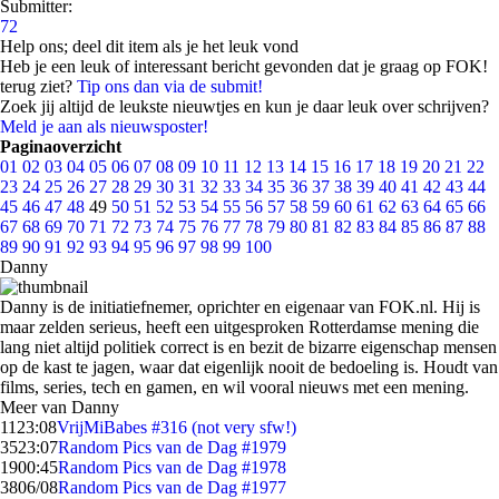
Submitter:
72
Help ons; deel dit item als je het leuk vond
Heb je een leuk of interessant bericht gevonden dat je graag op FOK!
terug ziet?
Tip ons dan via de submit!
Zoek jij altijd de leukste nieuwtjes en kun je daar leuk over schrijven?
Meld je aan als nieuwsposter!
Paginaoverzicht
01
02
03
04
05
06
07
08
09
10
11
12
13
14
15
16
17
18
19
20
21
22
23
24
25
26
27
28
29
30
31
32
33
34
35
36
37
38
39
40
41
42
43
44
45
46
47
48
49
50
51
52
53
54
55
56
57
58
59
60
61
62
63
64
65
66
67
68
69
70
71
72
73
74
75
76
77
78
79
80
81
82
83
84
85
86
87
88
89
90
91
92
93
94
95
96
97
98
99
100
Danny
Danny is de initiatiefnemer, oprichter en eigenaar van FOK.nl. Hij is
maar zelden serieus, heeft een uitgesproken Rotterdamse mening die
lang niet altijd politiek correct is en bezit de bizarre eigenschap mensen
op de kast te jagen, waar dat eigenlijk nooit de bedoeling is. Houdt van
films, series, tech en gamen, en wil vooral nieuws met een mening.
Meer van Danny
11
23:08
VrijMiBabes #316 (not very sfw!)
35
23:07
Random Pics van de Dag #1979
19
00:45
Random Pics van de Dag #1978
38
06/08
Random Pics van de Dag #1977