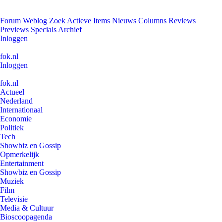
Forum
Weblog
Zoek
Actieve Items
Nieuws
Columns
Reviews
Previews
Specials
Archief
Inloggen
fok.nl
Inloggen
fok.nl
Actueel
Nederland
Internationaal
Economie
Politiek
Tech
Showbiz en Gossip
Opmerkelijk
Entertainment
Showbiz en Gossip
Muziek
Film
Televisie
Media & Cultuur
Bioscoopagenda