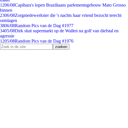
12
06/08
Capibara's lopen Braziliaans parlementsgebouw Mato Grosso
binnen
23
06/08
Zorgmedewerkster die 's nachts haar vriend bezocht terecht
ontslagen
38
06/08
Random Pics van de Dag #1977
34
05/08
Dirk sluit supermarkt op de Wallen na golf van diefstal en
agressie
12
05/08
Random Pics van de Dag #1976