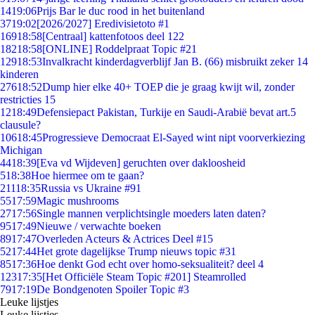
14
19:06
Prijs Bar le duc rood in het buitenland
37
19:02
[2026/2027] Eredivisietoto #1
169
18:58
[Centraal] kattenfotoos deel 122
182
18:58
[ONLINE] Roddelpraat Topic #21
129
18:53
Invalkracht kinderdagverblijf Jan B. (66) misbruikt zeker 14
kinderen
276
18:52
Dump hier elke 40+ TOEP die je graag kwijt wil, zonder
restricties 15
12
18:49
Defensiepact Pakistan, Turkije en Saudi-Arabië bevat art.5
clausule?
106
18:45
Progressieve Democraat El-Sayed wint nipt voorverkiezing
Michigan
44
18:39
[Eva vd Wijdeven] geruchten over dakloosheid
5
18:38
Hoe hiermee om te gaan?
211
18:35
Russia vs Ukraine #91
55
17:59
Magic mushrooms
27
17:56
Single mannen verplichtsingle moeders laten daten?
95
17:49
Nieuwe / verwachte boeken
89
17:47
Overleden Acteurs & Actrices Deel #15
52
17:44
Het grote dagelijkse Trump nieuws topic #31
85
17:36
Hoe denkt God echt over homo-seksualiteit? deel 4
123
17:35
[Het Officiële Steam Topic #201] Steamrolled
79
17:19
De Bondgenoten Spoiler Topic #3
Leuke lijstjes
Leuke lijstjes