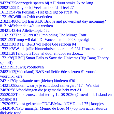
94
22:02
Koopzegels sparen bij AH duurt straks 2x zo lang
289
21:55
[Dagboek] Veel aan hoofd - Deel 27
161
21:54
Via Pecunia - Het geld ligt op straat! #2
17
21:50
William Orbit overleden
218
21:48
Oorlog Iran #136 Bridge and powerplant day incoming?
81
21:48
Meer dan 40 uur werken.
294
21:43
Het Atletiektopic #72
113
21:37
The Killers #21 Imploding The Mirage Tour
39
21:35
Trump wil dat J.D. Vance hem in 2028 opvolgt
182
21:30
[RTL] B&B vol liefde 6de seizoen #4
173
21:28
Wat is jullie binnenhuistemperatuur? #81 Horrorzomer
100
21:28
Teltopic #1563 tel door en door en door....
17
21:26
[HBO] Stuart Fails to Save the Universe (Big Bang Theory
spinoff)
42
21:19
Eeuwig voortleven
248
21:13
[Videoland] B&B vol liefde 6de seizoen #1 voor de
vooruitkijkers
24
21:12
Op vakantie met (kleine) kinderen #30
143
21:08
Zaken waar je je echt dood aan ergert #17 - Werklui
248
20:58
Afbeeldingen die je gemaakt hebt met AI
255
20:58
Totale zonsverduistering 12-08-2026 (Groenland, IJsland en
Spanje) #1
179
20:53
Laatst gekochte CD/LP/MuziekDVD deel 75 | koopjes
144
20:46
NPO-manager Menno de Boer (47) op non-actief stuurde
dick-pic rond