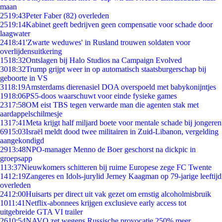
maan
25
19:43
Peter Faber (82) overleden
25
19:14
Kabinet geeft bedrijven geen compensatie voor schade door
laagwater
24
18:41
'Zwarte weduwes' in Rusland trouwen soldaten voor
overlijdensuitkering
15
18:32
Ontslagen bij Halo Studios na Campaign Evolved
30
18:32
Trump grijpt weer in op automatisch staatsburgerschap bij
geboorte in VS
31
18:19
Amsterdams dierenasiel DOA overspoeld met babykonijntjes
19
18:06
PS5-doos waarschuwt voor einde fysieke games
23
17:58
OM eist TBS tegen verwarde man die agenten stak met
aardappelschilmesje
13
17:41
Meta krijgt half miljard boete voor mentale schade bij jongeren
69
15:03
Israël meldt dood twee militairen in Zuid-Libanon, vergelding
aangekondigd
29
13:48
NPO-manager Menno de Boer geschorst na dickpic in
groepsapp
1
13:37
Nieuwkomers schitteren bij ruime Europese zege FC Twente
14
12:19
Zangeres en Idols-jurylid Jerney Kaagman op 79-jarige leeftijd
overleden
24
12:00
Huisarts per direct uit vak gezet om ernstig alcoholmisbruik
10
11:41
Netflix-abonnees krijgen exclusieve early access tot
uitgebreide GTA VI trailer
26
10:54
NAVO zet wegens Russische provocatie 250% meer