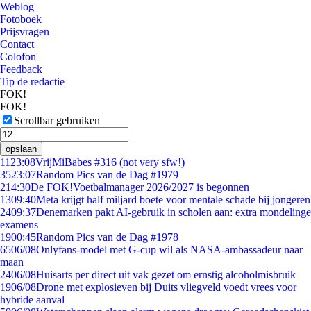
Weblog
Fotoboek
Prijsvragen
Contact
Colofon
Feedback
Tip de redactie
FOK!
FOK!
Scrollbar gebruiken
opslaan
11
23:08
VrijMiBabes #316 (not very sfw!)
35
23:07
Random Pics van de Dag #1979
2
14:30
De FOK!Voetbalmanager 2026/2027 is begonnen
13
09:40
Meta krijgt half miljard boete voor mentale schade bij jongeren
24
09:37
Denemarken pakt AI-gebruik in scholen aan: extra mondelinge
examens
19
00:45
Random Pics van de Dag #1978
65
06/08
Onlyfans-model met G-cup wil als NASA-ambassadeur naar
maan
24
06/08
Huisarts per direct uit vak gezet om ernstig alcoholmisbruik
19
06/08
Drone met explosieven bij Duits vliegveld voedt vrees voor
hybride aanval