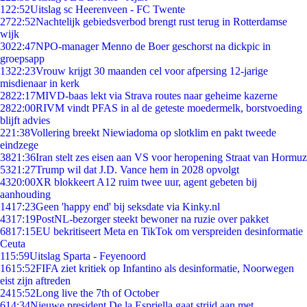
1
22:52
Uitslag sc Heerenveen - FC Twente
27
22:52
Nachtelijk gebiedsverbod brengt rust terug in Rotterdamse
wijk
30
22:47
NPO-manager Menno de Boer geschorst na dickpic in
groepsapp
13
22:23
Vrouw krijgt 30 maanden cel voor afpersing 12-jarige
misdienaar in kerk
28
22:17
MIVD-baas lekt via Strava routes naar geheime kazerne
28
22:00
RIVM vindt PFAS in al de geteste moedermelk, borstvoeding
blijft advies
2
21:38
Vollering breekt Niewiadoma op slotklim en pakt tweede
eindzege
38
21:36
Iran stelt zes eisen aan VS voor heropening Straat van Hormuz
53
21:27
Trump wil dat J.D. Vance hem in 2028 opvolgt
43
20:00
XR blokkeert A12 ruim twee uur, agent gebeten bij
aanhouding
14
17:23
Geen 'happy end' bij seksdate via Kinky.nl
43
17:19
PostNL-bezorger steekt bewoner na ruzie over pakket
68
17:15
EU bekritiseert Meta en TikTok om verspreiden desinformatie
Ceuta
1
15:59
Uitslag Sparta - Feyenoord
16
15:52
FIFA ziet kritiek op Infantino als desinformatie, Noorwegen
eist zijn aftreden
24
15:52
Long live the 7th of October
6
14:34
Nieuwe president De la Espriella gaat strijd aan met