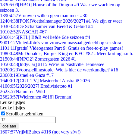
183
05:09
[HBO] House of the Dragon #9 Waar we wachten op
seizoen 3.
139
04:57
Vrouwen willen geen man meer #30
124
04:38
[FOK!Voetbalmanager 2026/2027] #1 We zijn er weer
103
03:43
De Schatkamer van Beeld & Geluid #4
101
02:52
NASCAR #67
206
01:45
[RTL] B&B vol liefde 6de seizoen #4
90
01:12
Vinted-foto's van vrouwen massaal gedeeld op seksfora
11
01:11
[gratis] Videogames Part 9: Gratis en free-to-play games!
198
00:48
McDonald's, Burger King en KFC #82 - Meer korting a.u.b.
215
00:44
[NPO2] Zomergasten 2026 #1
105
00:43
[IndyCar] #115 We're in Nashville Tennessee
102
00:23
Voorspellingstopic: Wie is hier de weerkundige? #16
236
00:19
Israel en Gaza #17
164
00:17
[CUL TV] Masterchef Australië 2026
41
00:05
[2026/2027] Eredivisietoto #1
26
23:57
Natuur en Wild
256
23:57
[Wielrennen #616] Brennan!
Leuke lijstjes
Leuke lijstjes
Scrollbar gebruiken
opslaan
16
07:57
VrijMiBabes #316 (not very sfw!)