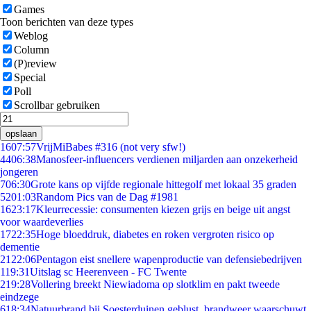
Games
Toon berichten van deze types
Weblog
Column
(P)review
Special
Poll
Scrollbar gebruiken
opslaan
16
07:57
VrijMiBabes #316 (not very sfw!)
44
06:38
Manosfeer-influencers verdienen miljarden aan onzekerheid
jongeren
7
06:30
Grote kans op vijfde regionale hittegolf met lokaal 35 graden
52
01:03
Random Pics van de Dag #1981
16
23:17
Kleurrecessie: consumenten kiezen grijs en beige uit angst
voor waardeverlies
17
22:35
Hoge bloeddruk, diabetes en roken vergroten risico op
dementie
21
22:06
Pentagon eist snellere wapenproductie van defensiebedrijven
1
19:31
Uitslag sc Heerenveen - FC Twente
2
19:28
Vollering breekt Niewiadoma op slotklim en pakt tweede
eindzege
6
18:34
Natuurbrand bij Soesterduinen geblust, brandweer waarschuwt