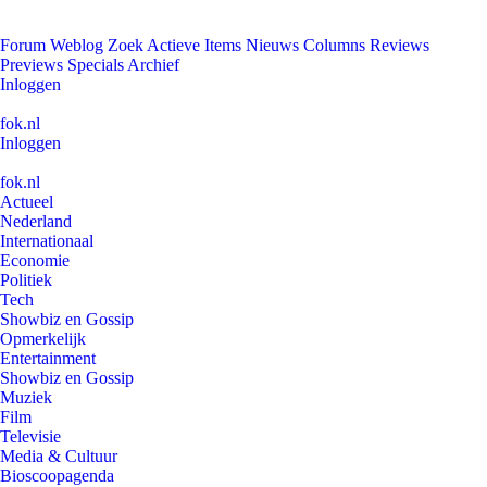
Forum
Weblog
Zoek
Actieve Items
Nieuws
Columns
Reviews
Previews
Specials
Archief
Inloggen
fok.nl
Inloggen
fok.nl
Actueel
Nederland
Internationaal
Economie
Politiek
Tech
Showbiz en Gossip
Opmerkelijk
Entertainment
Showbiz en Gossip
Muziek
Film
Televisie
Media & Cultuur
Bioscoopagenda