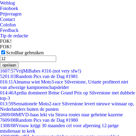
Weblog
Fotoboek
Prijsvragen
Contact
Colofon
Feedback
Tip de redactie
FOK!
FOK!
Scrollbar gebruiken
opslaan
16
07:57
VrijMiBabes #316 (not very sfw!)
52
01:03
Random Pics van de Dag #1981
0
16:11
Almansa wint Moto3-race Silverstone, Uriarte profiteert niet
van afwezige kampioenschapsleider
0
14:46
Aprilia domineert Britse Grand Prix op Silverstone met dubbele
top-3
0
13:59
Sensationele Moto2-race Silverstone levert nieuwe winnaar op,
Nederlanders buiten de punten
28
09/08
MIVD-baas lekt via Strava routes naar geheime kazerne
76
09/08
Random Pics van de Dag #1980
13
08/08
Vrouw krijgt 30 maanden cel voor afpersing 12-jarige
misdienaar in kerk