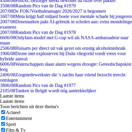
43
08/08
PostNL-bezorger steekt bewoner na ruzie over pakket
35
08/08
Random Pics van de Dag #1979
2
07/08
De FOK!Voetbalmanager 2026/2027 is begonnen
16
07/08
Meta krijgt half miljard boete voor mentale schade bij jongeren
20
07/08
Denemarken pakt AI-gebruik in scholen aan: extra mondelinge
examens
20
07/08
Random Pics van de Dag #1978
66
06/08
Onlyfans-model met G-cup wil als NASA-ambassadeur naar
maan
25
06/08
Huisarts per direct uit vak gezet om ernstig alcoholmisbruik
19
06/08
Drone met explosieven bij Duits vliegveld voedt vrees voor
hybride aanval
60
06/08
Waterschappen slaan alarm wegens droogte: Gereedschapskist
leeg
24
06/08
Zorgmedewerkster die 's nachts haar vriend bezocht terecht
ontslagen
38
06/08
Random Pics van de Dag #1977
21
05/08
Tanken in België wordt nóg aantrekkelijker
Laatste items
Laatste items
Toon berichten uit deze thema's
Actueel
Entertainment
Sport
Film & Tv