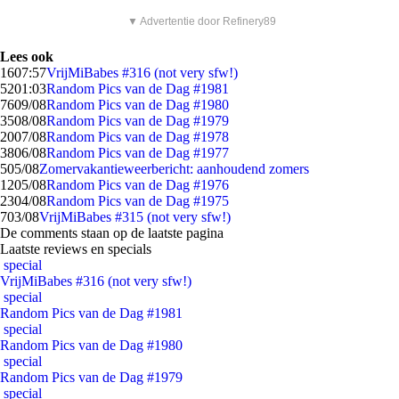
▼ Advertentie door Refinery89
Lees ook
16
07:57
VrijMiBabes #316 (not very sfw!)
52
01:03
Random Pics van de Dag #1981
76
09/08
Random Pics van de Dag #1980
35
08/08
Random Pics van de Dag #1979
20
07/08
Random Pics van de Dag #1978
38
06/08
Random Pics van de Dag #1977
5
05/08
Zomervakantieweerbericht: aanhoudend zomers
12
05/08
Random Pics van de Dag #1976
23
04/08
Random Pics van de Dag #1975
7
03/08
VrijMiBabes #315 (not very sfw!)
De comments staan op de laatste pagina
Laatste reviews en specials
special
VrijMiBabes #316 (not very sfw!)
special
Random Pics van de Dag #1981
special
Random Pics van de Dag #1980
special
Random Pics van de Dag #1979
special