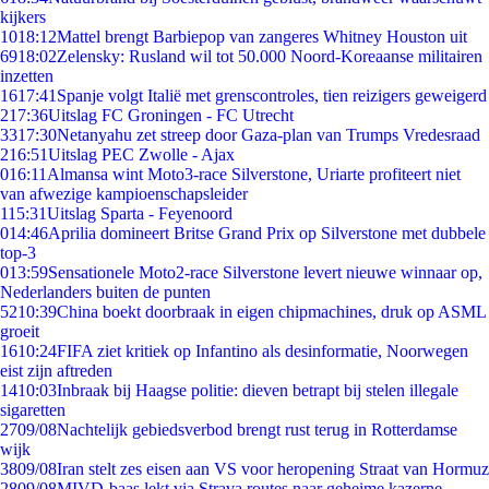
kijkers
10
18:12
Mattel brengt Barbiepop van zangeres Whitney Houston uit
69
18:02
Zelensky: Rusland wil tot 50.000 Noord-Koreaanse militairen
inzetten
16
17:41
Spanje volgt Italië met grenscontroles, tien reizigers geweigerd
2
17:36
Uitslag FC Groningen - FC Utrecht
33
17:30
Netanyahu zet streep door Gaza-plan van Trumps Vredesraad
2
16:51
Uitslag PEC Zwolle - Ajax
0
16:11
Almansa wint Moto3-race Silverstone, Uriarte profiteert niet
van afwezige kampioenschapsleider
1
15:31
Uitslag Sparta - Feyenoord
0
14:46
Aprilia domineert Britse Grand Prix op Silverstone met dubbele
top-3
0
13:59
Sensationele Moto2-race Silverstone levert nieuwe winnaar op,
Nederlanders buiten de punten
52
10:39
China boekt doorbraak in eigen chipmachines, druk op ASML
groeit
16
10:24
FIFA ziet kritiek op Infantino als desinformatie, Noorwegen
eist zijn aftreden
14
10:03
Inbraak bij Haagse politie: dieven betrapt bij stelen illegale
sigaretten
27
09/08
Nachtelijk gebiedsverbod brengt rust terug in Rotterdamse
wijk
38
09/08
Iran stelt zes eisen aan VS voor heropening Straat van Hormuz
28
09/08
MIVD-baas lekt via Strava routes naar geheime kazerne