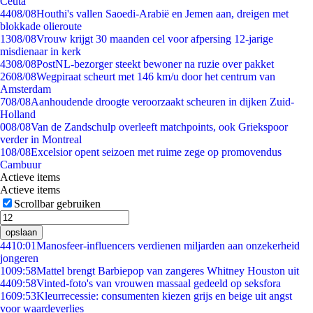
Ceuta
44
08/08
Houthi's vallen Saoedi-Arabië en Jemen aan, dreigen met
blokkade olieroute
13
08/08
Vrouw krijgt 30 maanden cel voor afpersing 12-jarige
misdienaar in kerk
43
08/08
PostNL-bezorger steekt bewoner na ruzie over pakket
26
08/08
Wegpiraat scheurt met 146 km/u door het centrum van
Amsterdam
7
08/08
Aanhoudende droogte veroorzaakt scheuren in dijken Zuid-
Holland
0
08/08
Van de Zandschulp overleeft matchpoints, ook Griekspoor
verder in Montreal
1
08/08
Excelsior opent seizoen met ruime zege op promovendus
Cambuur
Actieve items
Actieve items
Scrollbar gebruiken
opslaan
44
10:01
Manosfeer-influencers verdienen miljarden aan onzekerheid
jongeren
10
09:58
Mattel brengt Barbiepop van zangeres Whitney Houston uit
44
09:58
Vinted-foto's van vrouwen massaal gedeeld op seksfora
16
09:53
Kleurrecessie: consumenten kiezen grijs en beige uit angst
voor waardeverlies