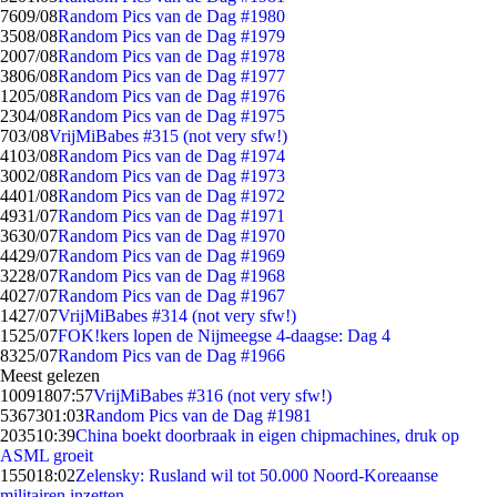
76
09/08
Random Pics van de Dag #1980
35
08/08
Random Pics van de Dag #1979
20
07/08
Random Pics van de Dag #1978
38
06/08
Random Pics van de Dag #1977
12
05/08
Random Pics van de Dag #1976
23
04/08
Random Pics van de Dag #1975
7
03/08
VrijMiBabes #315 (not very sfw!)
41
03/08
Random Pics van de Dag #1974
30
02/08
Random Pics van de Dag #1973
44
01/08
Random Pics van de Dag #1972
49
31/07
Random Pics van de Dag #1971
36
30/07
Random Pics van de Dag #1970
44
29/07
Random Pics van de Dag #1969
32
28/07
Random Pics van de Dag #1968
40
27/07
Random Pics van de Dag #1967
14
27/07
VrijMiBabes #314 (not very sfw!)
15
25/07
FOK!kers lopen de Nijmeegse 4-daagse: Dag 4
83
25/07
Random Pics van de Dag #1966
Meest gelezen
100918
07:57
VrijMiBabes #316 (not very sfw!)
53673
01:03
Random Pics van de Dag #1981
2035
10:39
China boekt doorbraak in eigen chipmachines, druk op
ASML groeit
1550
18:02
Zelensky: Rusland wil tot 50.000 Noord-Koreaanse
militairen inzetten