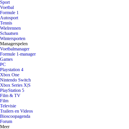
Sport
Voetbal
Formule 1
Autosport
Tennis
Wielrennen
Schaatsen
Wintersporten
Managerspelen
Voetbalmanager
Formule 1-manager
Games
PC
Playstation 4
Xbox One
Nintendo Switch
Xbox Series X|S
PlayStation 5
Film & TV
Film
Televisie
Trailers en Videos
Bioscoopagenda
Forum
Meer