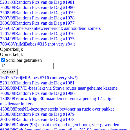
52
01:03
Random Pics van de Dag #1981
76
09/08
Random Pics van de Dag #1980
35
08/08
Random Pics van de Dag #1979
20
07/08
Random Pics van de Dag #1978
38
06/08
Random Pics van de Dag #1977
5
05/08
Zomervakantieweerbericht: aanhoudend zomers
12
05/08
Random Pics van de Dag #1976
23
04/08
Random Pics van de Dag #1975
7
03/08
VrijMiBabes #315 (not very sfw!)
Opmerkelijk
Opmerkelijk
Scrollbar gebruiken
opslaan
16
07:57
VrijMiBabes #316 (not very sfw!)
52
01:03
Random Pics van de Dag #1981
28
09/08
MIVD-baas lekt via Strava routes naar geheime kazerne
76
09/08
Random Pics van de Dag #1980
13
08/08
Vrouw krijgt 30 maanden cel voor afpersing 12-jarige
misdienaar in kerk
43
08/08
PostNL-bezorger steekt bewoner na ruzie over pakket
35
08/08
Random Pics van de Dag #1979
20
07/08
Random Pics van de Dag #1978
40
06/08
Duitser (93) crasht met quad tegen boom, vier gewonden
66
06/08
Onlyfans-model met G-cup wil als NASA-ambassadeur naar