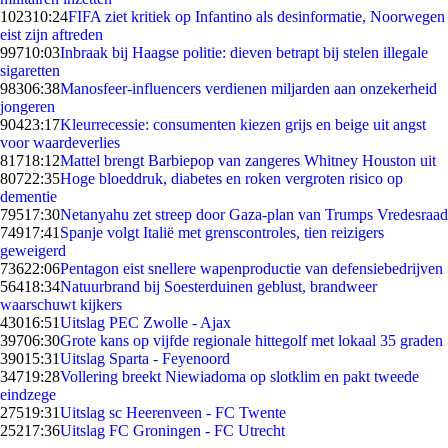
1023
10:24
FIFA ziet kritiek op Infantino als desinformatie, Noorwegen
eist zijn aftreden
997
10:03
Inbraak bij Haagse politie: dieven betrapt bij stelen illegale
sigaretten
983
06:38
Manosfeer-influencers verdienen miljarden aan onzekerheid
jongeren
904
23:17
Kleurrecessie: consumenten kiezen grijs en beige uit angst
voor waardeverlies
817
18:12
Mattel brengt Barbiepop van zangeres Whitney Houston uit
807
22:35
Hoge bloeddruk, diabetes en roken vergroten risico op
dementie
795
17:30
Netanyahu zet streep door Gaza-plan van Trumps Vredesraad
749
17:41
Spanje volgt Italië met grenscontroles, tien reizigers
geweigerd
736
22:06
Pentagon eist snellere wapenproductie van defensiebedrijven
564
18:34
Natuurbrand bij Soesterduinen geblust, brandweer
waarschuwt kijkers
430
16:51
Uitslag PEC Zwolle - Ajax
397
06:30
Grote kans op vijfde regionale hittegolf met lokaal 35 graden
390
15:31
Uitslag Sparta - Feyenoord
347
19:28
Vollering breekt Niewiadoma op slotklim en pakt tweede
eindzege
275
19:31
Uitslag sc Heerenveen - FC Twente
252
17:36
Uitslag FC Groningen - FC Utrecht