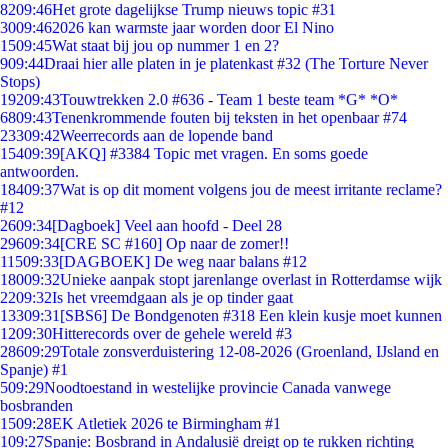
82
09:46
Het grote dagelijkse Trump nieuws topic #31
30
09:46
2026 kan warmste jaar worden door El Nino
15
09:45
Wat staat bij jou op nummer 1 en 2?
9
09:44
Draai hier alle platen in je platenkast #32 (The Torture Never
Stops)
192
09:43
Touwtrekken 2.0 #636 - Team 1 beste team *G* *O*
68
09:43
Tenenkrommende fouten bij teksten in het openbaar #74
233
09:42
Weerrecords aan de lopende band
154
09:39
[AKQ] #3384 Topic met vragen. En soms goede
antwoorden.
184
09:37
Wat is op dit moment volgens jou de meest irritante reclame?
#12
26
09:34
[Dagboek] Veel aan hoofd - Deel 28
296
09:34
[CRE SC #160] Op naar de zomer!!
115
09:33
[DAGBOEK] De weg naar balans #12
180
09:32
Unieke aanpak stopt jarenlange overlast in Rotterdamse wijk
22
09:32
Is het vreemdgaan als je op tinder gaat
133
09:31
[SBS6] De Bondgenoten #318 Een klein kusje moet kunnen
12
09:30
Hitterecords over de gehele wereld #3
286
09:29
Totale zonsverduistering 12-08-2026 (Groenland, IJsland en
Spanje) #1
5
09:29
Noodtoestand in westelijke provincie Canada vanwege
bosbranden
15
09:28
EK Atletiek 2026 te Birmingham #1
1
09:27
Spanje: Bosbrand in Andalusië dreigt op te rukken richting