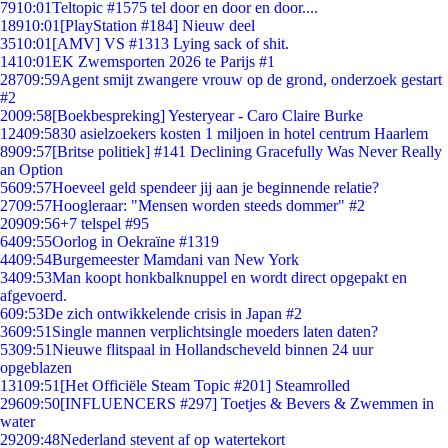
79
10:01
Teltopic #1575 tel door en door en door....
189
10:01
[PlayStation #184] Nieuw deel
35
10:01
[AMV] VS #1313 Lying sack of shit.
14
10:01
EK Zwemsporten 2026 te Parijs #1
287
09:59
Agent smijt zwangere vrouw op de grond, onderzoek gestart
#2
20
09:58
[Boekbespreking] Yesteryear - Caro Claire Burke
124
09:58
30 asielzoekers kosten 1 miljoen in hotel centrum Haarlem
89
09:57
[Britse politiek] #141 Declining Gracefully Was Never Really
an Option
56
09:57
Hoeveel geld spendeer jij aan je beginnende relatie?
27
09:57
Hoogleraar: "Mensen worden steeds dommer" #2
209
09:56
+7 telspel #95
64
09:55
Oorlog in Oekraïne #1319
44
09:54
Burgemeester Mamdani van New York
34
09:53
Man koopt honkbalknuppel en wordt direct opgepakt en
afgevoerd.
6
09:53
De zich ontwikkelende crisis in Japan #2
36
09:51
Single mannen verplichtsingle moeders laten daten?
53
09:51
Nieuwe flitspaal in Hollandscheveld binnen 24 uur
opgeblazen
131
09:51
[Het Officiële Steam Topic #201] Steamrolled
296
09:50
[INFLUENCERS #297] Toetjes & Bevers & Zwemmen in
water
292
09:48
Nederland stevent af op watertekort