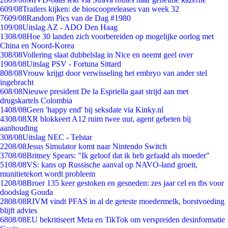
6
09/08
Trailers kijken: de bioscoopreleases van week 32
76
09/08
Random Pics van de Dag #1980
1
09/08
Uitslag AZ - ADO Den Haag
13
08/08
Hoe 30 landen zich voorbereiden op mogelijke oorlog met
China en Noord-Korea
3
08/08
Vollering slaat dubbelslag in Nice en neemt geel over
19
08/08
Uitslag PSV - Fortuna Sittard
8
08/08
Vrouw krijgt door verwisseling het embryo van ander stel
ingebracht
6
08/08
Nieuwe president De la Espriella gaat strijd aan met
drugskartels Colombia
14
08/08
Geen 'happy end' bij seksdate via Kinky.nl
43
08/08
XR blokkeert A12 ruim twee uur, agent gebeten bij
aanhouding
3
08/08
Uitslag NEC - Telstar
22
08/08
Jesus Simulator komt naar Nintendo Switch
37
08/08
Britney Spears: "Ik geloof dat ik heb gefaald als moeder"
51
08/08
VS: kans op Russische aanval op NAVO-land groeit,
munitietekort wordt probleem
12
08/08
Broer 135 keer gestoken en gesneden: zes jaar cel en tbs voor
doodslag Gouda
28
08/08
RIVM vindt PFAS in al de geteste moedermelk, borstvoeding
blijft advies
68
08/08
EU bekritiseert Meta en TikTok om verspreiden desinformatie