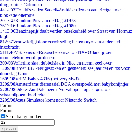
drugskartels Colombia
44
14:03
Houthi's vallen Saoedi-Arabië en Jemen aan, dreigen met
blokkade olieroute
20
13:47
Random Pics van de Dag #1978
76
13:16
Random Pics van de Dag #1980
14
13:06
Benzineprijs daalt verder, onzekerheid over Straat van Hormuz
blijft
8
12:37
Vrouw krijgt door verwisseling het embryo van ander stel
ingebracht
51
11:40
VS: kans op Russische aanval op NAVO-land groeit,
munitietekort wordt probleem
3
09/08
Vollering slaat dubbelslag in Nice en neemt geel over
12
09/08
Broer 135 keer gestoken en gesneden: zes jaar cel en tbs voor
doodslag Gouda
16
09/08
VrijMiBabes #316 (not very sfw!)
32
09/08
Amsterdams dierenasiel DOA overspoeld met babykonijntjes
57
09/08
Dikke Van Dale neemt 'vulvalippen' op: 'stigma op
schaamlippen doorbreken'
22
09/08
Jesus Simulator komt naar Nintendo Switch
Forum
Forum
Scrollbar gebruiken
opslaan