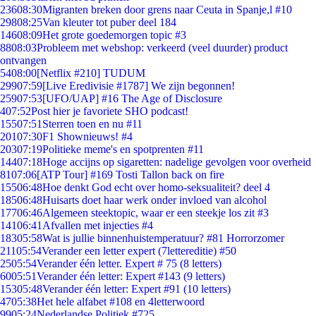
236
08:30
Migranten breken door grens naar Ceuta in Spanje,l #10
298
08:25
Van kleuter tot puber deel 184
146
08:09
Het grote goedemorgen topic #3
88
08:03
Probleem met webshop: verkeerd (veel duurder) product
ontvangen
54
08:00
[Netflix #210] TUDUM
299
07:59
[Live Eredivisie #1787] We zijn begonnen!
259
07:53
[UFO/UAP] #16 The Age of Disclosure
4
07:52
Post hier je favoriete SHO podcast!
155
07:51
Sterren toen en nu #11
201
07:30
F1 Shownieuws! #4
203
07:19
Politieke meme's en spotprenten #11
144
07:18
Hoge accijns op sigaretten: nadelige gevolgen voor overheid
81
07:06
[ATP Tour] #169 Tosti Tallon back on fire
155
06:48
Hoe denkt God echt over homo-seksualiteit? deel 4
185
06:48
Huisarts doet haar werk onder invloed van alcohol
177
06:46
Algemeen steektopic, waar er een steekje los zit #3
141
06:41
Afvallen met injecties #4
183
05:58
Wat is jullie binnenhuistemperatuur? #81 Horrorzomer
211
05:54
Verander een letter expert (7lettereditie) #50
25
05:54
Verander één letter. Expert # 75 (8 letters)
60
05:51
Verander één letter: Expert #143 (9 letters)
153
05:48
Verander één letter: Expert #91 (10 letters)
47
05:38
Het hele alfabet #108 en 4letterwoord
99
05:24
Nederlandse Politiek #725