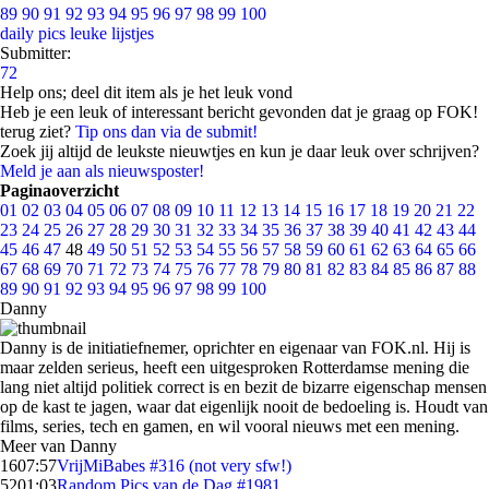
89
90
91
92
93
94
95
96
97
98
99
100
daily pics
leuke lijstjes
Submitter:
72
Help ons; deel dit item als je het leuk vond
Heb je een leuk of interessant bericht gevonden dat je graag op FOK!
terug ziet?
Tip ons dan via de submit!
Zoek jij altijd de leukste nieuwtjes en kun je daar leuk over schrijven?
Meld je aan als nieuwsposter!
Paginaoverzicht
01
02
03
04
05
06
07
08
09
10
11
12
13
14
15
16
17
18
19
20
21
22
23
24
25
26
27
28
29
30
31
32
33
34
35
36
37
38
39
40
41
42
43
44
45
46
47
48
49
50
51
52
53
54
55
56
57
58
59
60
61
62
63
64
65
66
67
68
69
70
71
72
73
74
75
76
77
78
79
80
81
82
83
84
85
86
87
88
89
90
91
92
93
94
95
96
97
98
99
100
Danny
Danny is de initiatiefnemer, oprichter en eigenaar van FOK.nl. Hij is
maar zelden serieus, heeft een uitgesproken Rotterdamse mening die
lang niet altijd politiek correct is en bezit de bizarre eigenschap mensen
op de kast te jagen, waar dat eigenlijk nooit de bedoeling is. Houdt van
films, series, tech en gamen, en wil vooral nieuws met een mening.
Meer van Danny
16
07:57
VrijMiBabes #316 (not very sfw!)
52
01:03
Random Pics van de Dag #1981