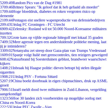
52
09:49
Random Pics van de Dag #1981
37
09:46
Britney Spears: "Ik geloof dat ik heb gefaald als moeder"
17
09:44
Hoge bloeddruk, diabetes en roken vergroten risico op
dementie
21
09:44
Pentagon eist snellere wapenproductie van defensiebedrijven
2
09:43
Uitslag FC Groningen - FC Utrecht
69
09:42
Zelensky: Rusland wil tot 50.000 Noord-Koreaanse militairen
inzetten
7
09:32
Grote kans op vijfde regionale hittegolf met lokaal 35 graden
74
09:32
Meer agressie tegen een andersluidende politieke mening, laat
jij je intimideren?
33
09:02
Netanyahu zet streep door Gaza-plan van Trumps Vredesraad
16
09:01
Spanje volgt Italië met grenscontroles, tien reizigers geweigerd
6
08:42
Natuurbrand bij Soesterduinen geblust, brandweer waarschuwt
kijkers
14
08:21
Inbraak bij Haagse politie: dieven betrapt bij stelen illegale
sigaretten
19
08:21
Uitslag PSV - Fortuna Sittard
52
07:19
China boekt doorbraak in eigen chipmachines, druk op ASML
groeit
79
06:51
Israël meldt dood twee militairen in Zuid-Libanon, vergelding
aangekondigd
13
23:56
Hoe 30 landen zich voorbereiden op mogelijke oorlog met
China en Noord-Korea
2
22:53
Uitslag PEC Zwolle - Ajax