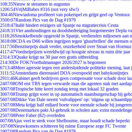
1
08:35
Nieuw te streamen in augustus
12
06:54
VrijMiBabes #316 (not very sfw!)
3
04:46
Niewiadoma profiteert van pokerspel en grijpt geel op Ventoux
35
00:07
Random Pics van de Dag #1979
25
18:47
Italië hindert reizigers uit Spanje na migratiecrisis Ceuta
24
18:31
Vier aanhoudingen na doodsbedreiging burgemeester Depla v
11
18:26
Smokkelbende opgerold in Spanje, verdienden miljoenen aan 
36
18:08
CDA en D66 willen ingrijpen tegen 'gluurbrillen' die mensen 
11
17:56
Benzineprijs daalt verder, onzekerheid over Straat van Hormuz b
41
17:47
Voedselprijzen wereldwijd op hoogste niveau in ruim drie jaar
23
14:33
Quake krijgt na 30 jaar een gratis uitbreiding
2
14:30
De FOK!Voetbalmanager 2026/2027 is begonnen
67
13:48
Meer agressie tegen een andersluidende politieke mening, laat j
31
11:52
Amsterdams dierenasiel DOA overspoeld met babykonijntjes
29
11:46
Kabinet geeft bedrijven geen compensatie voor schade door la
24
07/08
OM eist TBS tegen verwarde man die agenten stak met aardap
30
07/08
Tropische hitte keert zondag terug met lokaal 32 graden
30
07/08
Trump grijpt weer in op automatisch staatsburgerschap bij geb
56
07/08
Dikke Van Dale neemt 'vulvalippen' op: 'stigma op schaamlip
15
07/08
Meta krijgt half miljard boete voor mentale schade bij jongeren
20
07/08
Denemarken pakt AI-gebruik in scholen aan: extra mondeling
25
07/08
Peter Faber (82) overleden
0
07/08
Ajax veel te sterk voor Shelbourne, maar houdt schade beperkt
1
07/08
Nieuwkomers schitteren bij ruime Europese zege FC Twente
19
07/08
Random Pics van de Dag #1978