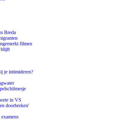
an Breda
migranten
ongemerkt filmen
lijft
ij je intimideren?
agwater
pelschilmesje
oorte in VS
pen doorbreken'
e examens