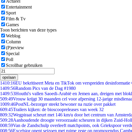
Actueel
Entertainment
Sport
Film & Tv
Games
Toon berichten van deze types
Weblog
Column
(P)review
Special
Poll
Scrollbar gebruiken
opslaan
14
10:16
EU bekritiseert Meta en TikTok om verspreiden desinformatie
14
09:56
Random Pics van de Dag #1980
14
09:53
Houthi's vallen Saoedi-Arabië en Jemen aan, dreigen met blok
5
09:49
Vrouw krijgt 30 maanden cel voor afpersing 12-jarige misdienaa
10
09:46
PostNL-bezorger steekt bewoner na ruzie over pakket
6
09:45
Trailers kijken: de bioscoopreleases van week 32
8
09:32
Wegpiraat scheurt met 146 km/u door het centrum van Amster
5
09:28
Aanhoudende droogte veroorzaakt scheuren in dijken Zuid-Hol
0
08:59
Van de Zandschulp overleeft matchpoints, ook Griekspoor verde
0
08:56
Excelsior opent seizoen met ruime zege op promovendus Camb