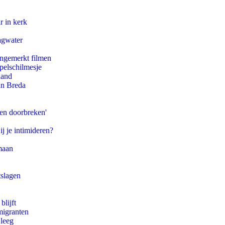
r in kerk
agwater
ongemerkt filmen
pelschilmesje
land
an Breda
pen doorbreken'
ij je intimideren?
maan
tslagen
blijft
migranten
 leeg