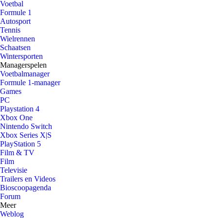
Voetbal
Formule 1
Autosport
Tennis
Wielrennen
Schaatsen
Wintersporten
Managerspelen
Voetbalmanager
Formule 1-manager
Games
PC
Playstation 4
Xbox One
Nintendo Switch
Xbox Series X|S
PlayStation 5
Film & TV
Film
Televisie
Trailers en Videos
Bioscoopagenda
Forum
Meer
Weblog