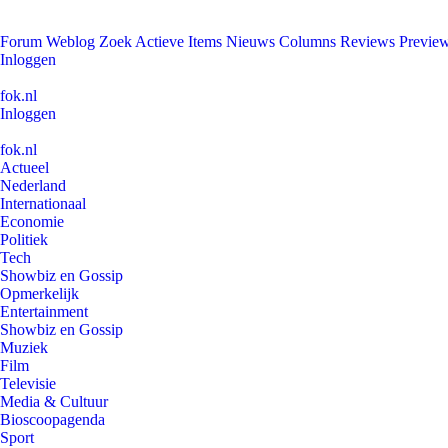
Forum
Weblog
Zoek
Actieve Items
Nieuws
Columns
Reviews
Previe
Inloggen
fok.nl
Inloggen
fok.nl
Actueel
Nederland
Internationaal
Economie
Politiek
Tech
Showbiz en Gossip
Opmerkelijk
Entertainment
Showbiz en Gossip
Muziek
Film
Televisie
Media & Cultuur
Bioscoopagenda
Sport