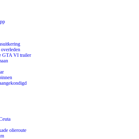
app
suitkering
d overleden
e GTA VI trailer
maan
ar
binnen
g aangekondigd
 Ceuta
kade olieroute
am