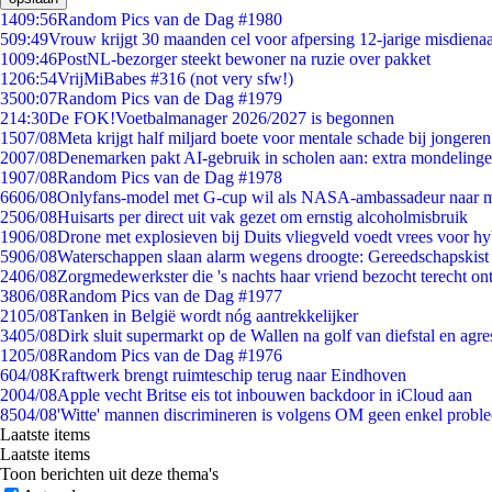
14
09:56
Random Pics van de Dag #1980
5
09:49
Vrouw krijgt 30 maanden cel voor afpersing 12-jarige misdienaa
10
09:46
PostNL-bezorger steekt bewoner na ruzie over pakket
12
06:54
VrijMiBabes #316 (not very sfw!)
35
00:07
Random Pics van de Dag #1979
2
14:30
De FOK!Voetbalmanager 2026/2027 is begonnen
15
07/08
Meta krijgt half miljard boete voor mentale schade bij jongeren
20
07/08
Denemarken pakt AI-gebruik in scholen aan: extra mondeling
19
07/08
Random Pics van de Dag #1978
66
06/08
Onlyfans-model met G-cup wil als NASA-ambassadeur naar 
25
06/08
Huisarts per direct uit vak gezet om ernstig alcoholmisbruik
19
06/08
Drone met explosieven bij Duits vliegveld voedt vrees voor hy
59
06/08
Waterschappen slaan alarm wegens droogte: Gereedschapskist
24
06/08
Zorgmedewerkster die 's nachts haar vriend bezocht terecht on
38
06/08
Random Pics van de Dag #1977
21
05/08
Tanken in België wordt nóg aantrekkelijker
34
05/08
Dirk sluit supermarkt op de Wallen na golf van diefstal en agre
12
05/08
Random Pics van de Dag #1976
6
04/08
Kraftwerk brengt ruimteschip terug naar Eindhoven
20
04/08
Apple vecht Britse eis tot inbouwen backdoor in iCloud aan
85
04/08
'Witte' mannen discrimineren is volgens OM geen enkel probl
Laatste items
Laatste items
Toon berichten uit deze thema's