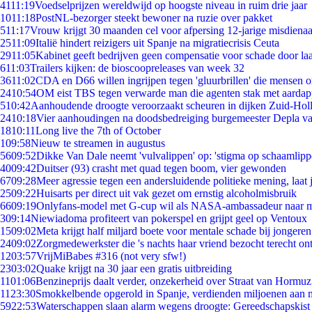
41
11:19
Voedselprijzen wereldwijd op hoogste niveau in ruim drie jaar
10
11:18
PostNL-bezorger steekt bewoner na ruzie over pakket
5
11:17
Vrouw krijgt 30 maanden cel voor afpersing 12-jarige misdienaa
25
11:09
Italië hindert reizigers uit Spanje na migratiecrisis Ceuta
29
11:05
Kabinet geeft bedrijven geen compensatie voor schade door la
6
11:03
Trailers kijken: de bioscoopreleases van week 32
36
11:02
CDA en D66 willen ingrijpen tegen 'gluurbrillen' die mensen 
24
10:54
OM eist TBS tegen verwarde man die agenten stak met aardap
5
10:42
Aanhoudende droogte veroorzaakt scheuren in dijken Zuid-Hol
24
10:18
Vier aanhoudingen na doodsbedreiging burgemeester Depla v
18
10:11
Long live the 7th of October
1
09:58
Nieuw te streamen in augustus
56
09:52
Dikke Van Dale neemt 'vulvalippen' op: 'stigma op schaamlip
40
09:42
Duitser (93) crasht met quad tegen boom, vier gewonden
67
09:28
Meer agressie tegen een andersluidende politieke mening, laat j
25
09:22
Huisarts per direct uit vak gezet om ernstig alcoholmisbruik
66
09:19
Onlyfans-model met G-cup wil als NASA-ambassadeur naar 
3
09:14
Niewiadoma profiteert van pokerspel en grijpt geel op Ventoux
15
09:02
Meta krijgt half miljard boete voor mentale schade bij jongeren
24
09:02
Zorgmedewerkster die 's nachts haar vriend bezocht terecht on
12
03:57
VrijMiBabes #316 (not very sfw!)
23
03:02
Quake krijgt na 30 jaar een gratis uitbreiding
11
01:06
Benzineprijs daalt verder, onzekerheid over Straat van Hormuz 
11
23:30
Smokkelbende opgerold in Spanje, verdienden miljoenen aan 
59
22:53
Waterschappen slaan alarm wegens droogte: Gereedschapskist