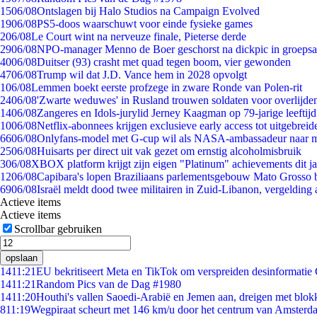
15
06/08
Ontslagen bij Halo Studios na Campaign Evolved
19
06/08
PS5-doos waarschuwt voor einde fysieke games
2
06/08
Le Court wint na nerveuze finale, Pieterse derde
29
06/08
NPO-manager Menno de Boer geschorst na dickpic in groeps
40
06/08
Duitser (93) crasht met quad tegen boom, vier gewonden
47
06/08
Trump wil dat J.D. Vance hem in 2028 opvolgt
1
06/08
Lemmen boekt eerste profzege in zware Ronde van Polen-rit
24
06/08
'Zwarte weduwes' in Rusland trouwen soldaten voor overlijden
14
06/08
Zangeres en Idols-jurylid Jerney Kaagman op 79-jarige leeftij
10
06/08
Netflix-abonnees krijgen exclusieve early access tot uitgebreid
66
06/08
Onlyfans-model met G-cup wil als NASA-ambassadeur naar 
25
06/08
Huisarts per direct uit vak gezet om ernstig alcoholmisbruik
3
06/08
XBOX platform krijgt zijn eigen "Platinum" achievements dit ja
12
06/08
Capibara's lopen Braziliaans parlementsgebouw Mato Grosso 
69
06/08
Israël meldt dood twee militairen in Zuid-Libanon, vergeldin
Actieve items
Actieve items
Scrollbar gebruiken
opslaan
14
11:21
EU bekritiseert Meta en TikTok om verspreiden desinformatie
14
11:21
Random Pics van de Dag #1980
14
11:20
Houthi's vallen Saoedi-Arabië en Jemen aan, dreigen met blok
8
11:19
Wegpiraat scheurt met 146 km/u door het centrum van Amsterd