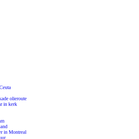
 Ceuta
kade olieroute
r in kerk
dam
land
r in Montreal
uur