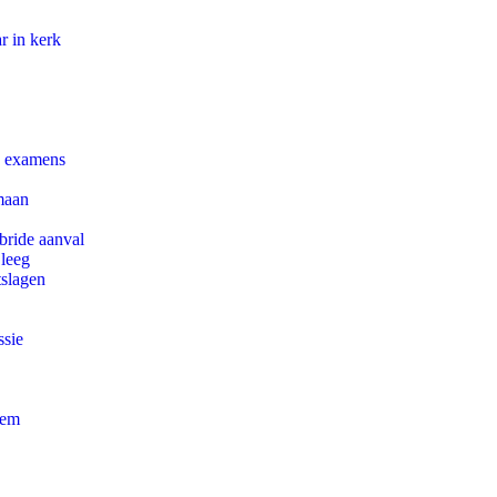
r in kerk
e examens
maan
bride aanval
 leeg
tslagen
ssie
eem