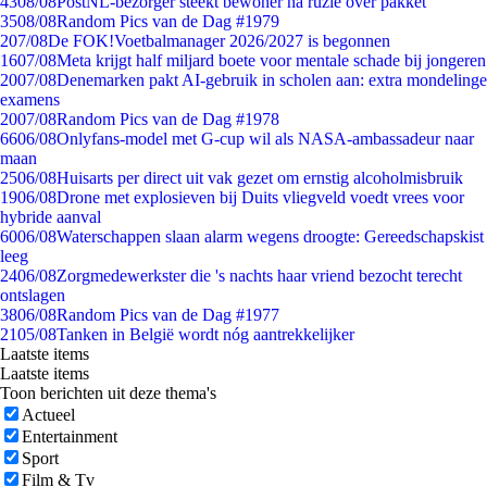
43
08/08
PostNL-bezorger steekt bewoner na ruzie over pakket
35
08/08
Random Pics van de Dag #1979
2
07/08
De FOK!Voetbalmanager 2026/2027 is begonnen
16
07/08
Meta krijgt half miljard boete voor mentale schade bij jongeren
20
07/08
Denemarken pakt AI-gebruik in scholen aan: extra mondelinge
examens
20
07/08
Random Pics van de Dag #1978
66
06/08
Onlyfans-model met G-cup wil als NASA-ambassadeur naar
maan
25
06/08
Huisarts per direct uit vak gezet om ernstig alcoholmisbruik
19
06/08
Drone met explosieven bij Duits vliegveld voedt vrees voor
hybride aanval
60
06/08
Waterschappen slaan alarm wegens droogte: Gereedschapskist
leeg
24
06/08
Zorgmedewerkster die 's nachts haar vriend bezocht terecht
ontslagen
38
06/08
Random Pics van de Dag #1977
21
05/08
Tanken in België wordt nóg aantrekkelijker
Laatste items
Laatste items
Toon berichten uit deze thema's
Actueel
Entertainment
Sport
Film & Tv