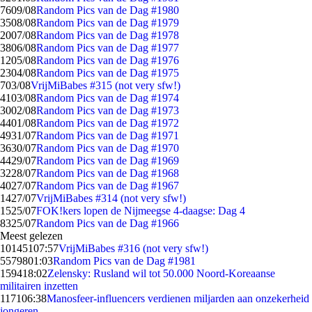
76
09/08
Random Pics van de Dag #1980
35
08/08
Random Pics van de Dag #1979
20
07/08
Random Pics van de Dag #1978
38
06/08
Random Pics van de Dag #1977
12
05/08
Random Pics van de Dag #1976
23
04/08
Random Pics van de Dag #1975
7
03/08
VrijMiBabes #315 (not very sfw!)
41
03/08
Random Pics van de Dag #1974
30
02/08
Random Pics van de Dag #1973
44
01/08
Random Pics van de Dag #1972
49
31/07
Random Pics van de Dag #1971
36
30/07
Random Pics van de Dag #1970
44
29/07
Random Pics van de Dag #1969
32
28/07
Random Pics van de Dag #1968
40
27/07
Random Pics van de Dag #1967
14
27/07
VrijMiBabes #314 (not very sfw!)
15
25/07
FOK!kers lopen de Nijmeegse 4-daagse: Dag 4
83
25/07
Random Pics van de Dag #1966
Meest gelezen
101451
07:57
VrijMiBabes #316 (not very sfw!)
55798
01:03
Random Pics van de Dag #1981
1594
18:02
Zelensky: Rusland wil tot 50.000 Noord-Koreaanse
militairen inzetten
1171
06:38
Manosfeer-influencers verdienen miljarden aan onzekerheid
jongeren