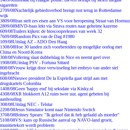
sigaretten
27
09/08
Nachtelijk gebiedsverbod brengt rust terug in Rotterdamse
wijk
38
09/08
Iran stelt zes eisen aan VS voor heropening Straat van Hormuz
28
09/08
MIVD-baas lekt via Strava routes naar geheime kazerne
6
09/08
Trailers kijken: de bioscoopreleases van week 32
76
09/08
Random Pics van de Dag #1980
1
09/08
Uitslag AZ - ADO Den Haag
13
08/08
Hoe 30 landen zich voorbereiden op mogelijke oorlog met
China en Noord-Korea
3
08/08
Vollering slaat dubbelslag in Nice en neemt geel over
19
08/08
Uitslag PSV - Fortuna Sittard
8
08/08
Vrouw krijgt door verwisseling het embryo van ander stel
ingebracht
6
08/08
Nieuwe president De la Espriella gaat strijd aan met
drugskartels Colombia
14
08/08
Geen 'happy end' bij seksdate via Kinky.nl
43
08/08
XR blokkeert A12 ruim twee uur, agent gebeten bij
aanhouding
3
08/08
Uitslag NEC - Telstar
22
08/08
Jesus Simulator komt naar Nintendo Switch
37
08/08
Britney Spears: "Ik geloof dat ik heb gefaald als moeder"
51
08/08
VS: kans op Russische aanval op NAVO-land groeit,
munitietekort wordt probleem