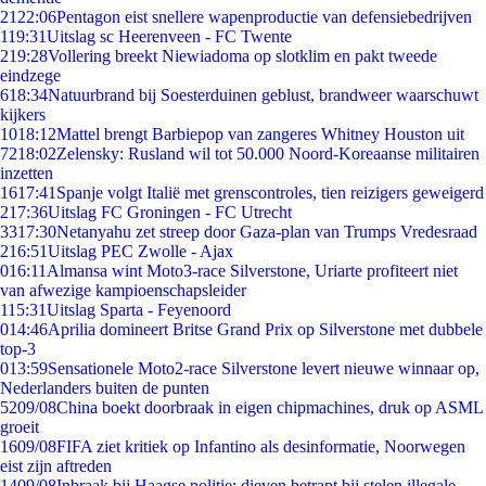
21
22:06
Pentagon eist snellere wapenproductie van defensiebedrijven
1
19:31
Uitslag sc Heerenveen - FC Twente
2
19:28
Vollering breekt Niewiadoma op slotklim en pakt tweede
eindzege
6
18:34
Natuurbrand bij Soesterduinen geblust, brandweer waarschuwt
kijkers
10
18:12
Mattel brengt Barbiepop van zangeres Whitney Houston uit
72
18:02
Zelensky: Rusland wil tot 50.000 Noord-Koreaanse militairen
inzetten
16
17:41
Spanje volgt Italië met grenscontroles, tien reizigers geweigerd
2
17:36
Uitslag FC Groningen - FC Utrecht
33
17:30
Netanyahu zet streep door Gaza-plan van Trumps Vredesraad
2
16:51
Uitslag PEC Zwolle - Ajax
0
16:11
Almansa wint Moto3-race Silverstone, Uriarte profiteert niet
van afwezige kampioenschapsleider
1
15:31
Uitslag Sparta - Feyenoord
0
14:46
Aprilia domineert Britse Grand Prix op Silverstone met dubbele
top-3
0
13:59
Sensationele Moto2-race Silverstone levert nieuwe winnaar op,
Nederlanders buiten de punten
52
09/08
China boekt doorbraak in eigen chipmachines, druk op ASML
groeit
16
09/08
FIFA ziet kritiek op Infantino als desinformatie, Noorwegen
eist zijn aftreden
14
09/08
Inbraak bij Haagse politie: dieven betrapt bij stelen illegale