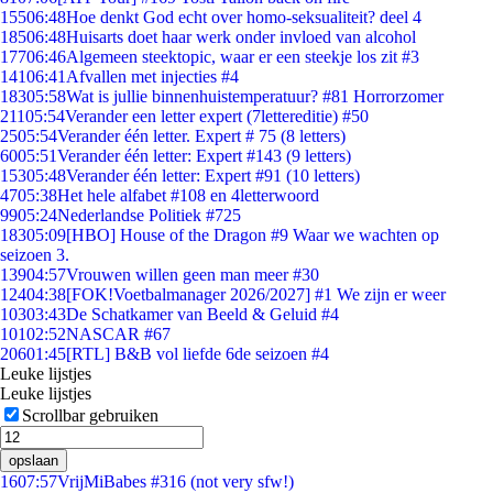
155
06:48
Hoe denkt God echt over homo-seksualiteit? deel 4
185
06:48
Huisarts doet haar werk onder invloed van alcohol
177
06:46
Algemeen steektopic, waar er een steekje los zit #3
141
06:41
Afvallen met injecties #4
183
05:58
Wat is jullie binnenhuistemperatuur? #81 Horrorzomer
211
05:54
Verander een letter expert (7lettereditie) #50
25
05:54
Verander één letter. Expert # 75 (8 letters)
60
05:51
Verander één letter: Expert #143 (9 letters)
153
05:48
Verander één letter: Expert #91 (10 letters)
47
05:38
Het hele alfabet #108 en 4letterwoord
99
05:24
Nederlandse Politiek #725
183
05:09
[HBO] House of the Dragon #9 Waar we wachten op
seizoen 3.
139
04:57
Vrouwen willen geen man meer #30
124
04:38
[FOK!Voetbalmanager 2026/2027] #1 We zijn er weer
103
03:43
De Schatkamer van Beeld & Geluid #4
101
02:52
NASCAR #67
206
01:45
[RTL] B&B vol liefde 6de seizoen #4
Leuke lijstjes
Leuke lijstjes
Scrollbar gebruiken
opslaan
16
07:57
VrijMiBabes #316 (not very sfw!)