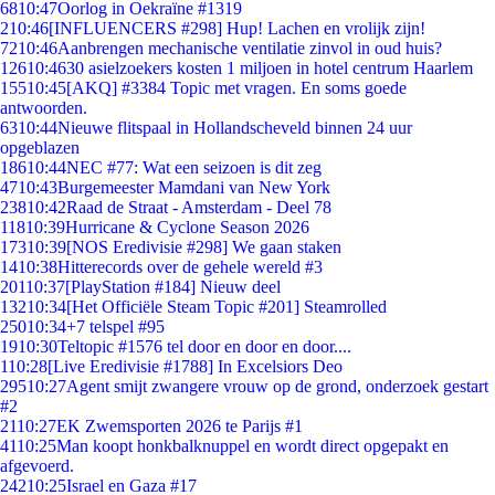
68
10:47
Oorlog in Oekraïne #1319
2
10:46
[INFLUENCERS #298] Hup! Lachen en vrolijk zijn!
72
10:46
Aanbrengen mechanische ventilatie zinvol in oud huis?
126
10:46
30 asielzoekers kosten 1 miljoen in hotel centrum Haarlem
155
10:45
[AKQ] #3384 Topic met vragen. En soms goede
antwoorden.
63
10:44
Nieuwe flitspaal in Hollandscheveld binnen 24 uur
opgeblazen
186
10:44
NEC #77: Wat een seizoen is dit zeg
47
10:43
Burgemeester Mamdani van New York
238
10:42
Raad de Straat - Amsterdam - Deel 78
118
10:39
Hurricane & Cyclone Season 2026
173
10:39
[NOS Eredivisie #298] We gaan staken
14
10:38
Hitterecords over de gehele wereld #3
201
10:37
[PlayStation #184] Nieuw deel
132
10:34
[Het Officiële Steam Topic #201] Steamrolled
250
10:34
+7 telspel #95
19
10:30
Teltopic #1576 tel door en door en door....
1
10:28
[Live Eredivisie #1788] In Excelsiors Deo
295
10:27
Agent smijt zwangere vrouw op de grond, onderzoek gestart
#2
21
10:27
EK Zwemsporten 2026 te Parijs #1
41
10:25
Man koopt honkbalknuppel en wordt direct opgepakt en
afgevoerd.
242
10:25
Israel en Gaza #17