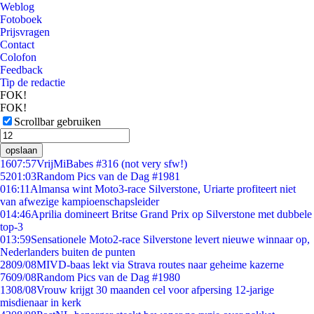
Weblog
Fotoboek
Prijsvragen
Contact
Colofon
Feedback
Tip de redactie
FOK!
FOK!
Scrollbar gebruiken
opslaan
16
07:57
VrijMiBabes #316 (not very sfw!)
52
01:03
Random Pics van de Dag #1981
0
16:11
Almansa wint Moto3-race Silverstone, Uriarte profiteert niet
van afwezige kampioenschapsleider
0
14:46
Aprilia domineert Britse Grand Prix op Silverstone met dubbele
top-3
0
13:59
Sensationele Moto2-race Silverstone levert nieuwe winnaar op,
Nederlanders buiten de punten
28
09/08
MIVD-baas lekt via Strava routes naar geheime kazerne
76
09/08
Random Pics van de Dag #1980
13
08/08
Vrouw krijgt 30 maanden cel voor afpersing 12-jarige
misdienaar in kerk