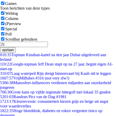
Games
Toon berichten van deze types
Weblog
Column
(P)review
Special
Poll
Scrollbar gebruiken
opslaan
0
10:35
Topman Kinahan-kartel na tien jaar Dubai uitgeleverd aan
Ierland
1
10:22
Google-topman Jeff Dean stapt op na 27 jaar, begint eigen AI-
start-up
3
10:07
Laag waterpeil Rijn dreigt binnenvaart bij Kaub stil te leggen
16
07:57
VrijMiBabes #316 (not very sfw!)
53
06:38
Manosfeer-influencers verdienen miljarden aan onzekerheid
jongeren
7
06:30
Grote kans op vijfde regionale hittegolf met lokaal 35 graden
52
01:03
Random Pics van de Dag #1981
17
23:17
Kleurrecessie: consumenten kiezen grijs en beige uit angst
voor waardeverlies
18
22:35
Hoge bloeddruk, diabetes en roken vergroten risico op
dementie