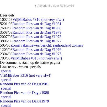
▼ Advertentie door Refinery89
Lees ook
16
07:57
VrijMiBabes #316 (not very sfw!)
52
01:03
Random Pics van de Dag #1981
76
09/08
Random Pics van de Dag #1980
35
08/08
Random Pics van de Dag #1979
20
07/08
Random Pics van de Dag #1978
38
06/08
Random Pics van de Dag #1977
5
05/08
Zomervakantieweerbericht: aanhoudend zomers
12
05/08
Random Pics van de Dag #1976
23
04/08
Random Pics van de Dag #1975
7
03/08
VrijMiBabes #315 (not very sfw!)
De comments staan op de laatste pagina
Laatste reviews en specials
special
VrijMiBabes #316 (not very sfw!)
special
Random Pics van de Dag #1981
special
Random Pics van de Dag #1980
special
Random Pics van de Dag #1979
special