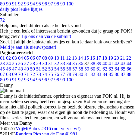
89
90
91
92
93
94
95
96
97
98
99
100
daily pics
leuke lijstjes
Submitter:
72
Help ons; deel dit item als je het leuk vond
Heb je een leuk of interessant bericht gevonden dat je graag op FOK!
terug ziet?
Tip ons dan via de submit!
Zoek jij altijd de leukste nieuwtjes en kun je daar leuk over schrijven?
Meld je aan als nieuwsposter!
Paginaoverzicht
01
02
03
04
05
06
07
08
09
10
11
12
13
14
15
16
17
18
19
20
21
22
23
24
25
26
27
28
29
30
31
32
33
34
35
36
37
38
39
40
41
42
43
44
45
46
47
48
49
50
51
52
53
54
55
56
57
58
59
60
61
62
63
64
65
66
67
68
69
70
71
72
73
74
75
76
77
78
79
80
81
82
83
84
85
86
87
88
89
90
91
92
93
94
95
96
97
98
99
100
Danny
Danny is de initiatiefnemer, oprichter en eigenaar van FOK.nl. Hij is
maar zelden serieus, heeft een uitgesproken Rotterdamse mening die
lang niet altijd politiek correct is en bezit de bizarre eigenschap mensen
op de kast te jagen, waar dat eigenlijk nooit de bedoeling is. Houdt van
films, series, tech en gamen, en wil vooral nieuws met een mening.
Meer van Danny
16
07:57
VrijMiBabes #316 (not very sfw!)
52
01:03
Random Pics van de Dag #1981