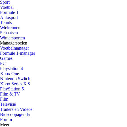
Sport
Voetbal
Formule 1
Autosport
Tennis
Wielrennen
Schaatsen
Wintersporten
Managerspelen
Voetbalmanager
Formule 1-manager
Games
PC
Playstation 4
Xbox One
Nintendo Switch
Xbox Series X|S
PlayStation 5
Film & TV
Film
Televisie
Trailers en Videos
Bioscoopagenda
Forum
Meer