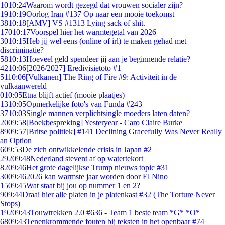
10
10:24
Waarom wordt gezegd dat vrouwen socialer zijn?
19
10:19
Oorlog Iran #137 Op naar een mooie toekomst
38
10:18
[AMV] VS #1313 Lying sack of shit.
170
10:17
Voorspel hier het warmtegetal van 2026
30
10:15
Heb jij wel eens (online of irl) te maken gehad met
discriminatie?
58
10:13
Hoeveel geld spendeer jij aan je beginnende relatie?
42
10:06
[2026/2027] Eredivisietoto #1
51
10:06
[Vulkanen] The Ring of Fire #9: Activiteit in de
vulkaanwereld
0
10:05
Etna blijft actief (mooie plaatjes)
13
10:05
Opmerkelijke foto's van Funda #243
37
10:03
Single mannen verplichtsingle moeders laten daten?
20
09:58
[Boekbespreking] Yesteryear - Caro Claire Burke
89
09:57
[Britse politiek] #141 Declining Gracefully Was Never Really
an Option
6
09:53
De zich ontwikkelende crisis in Japan #2
292
09:48
Nederland stevent af op watertekort
82
09:46
Het grote dagelijkse Trump nieuws topic #31
30
09:46
2026 kan warmste jaar worden door El Nino
15
09:45
Wat staat bij jou op nummer 1 en 2?
9
09:44
Draai hier alle platen in je platenkast #32 (The Torture Never
Stops)
192
09:43
Touwtrekken 2.0 #636 - Team 1 beste team *G* *O*
68
09:43
Tenenkrommende fouten bij teksten in het openbaar #74