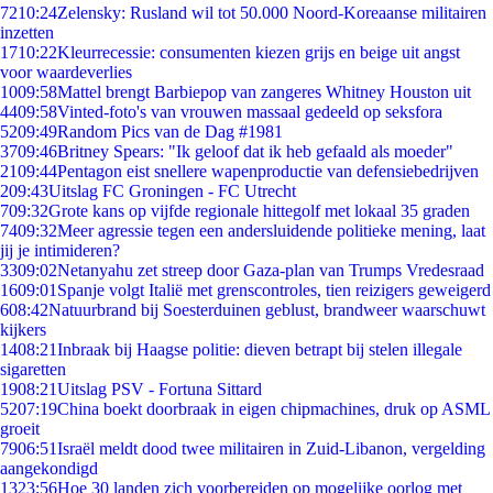
72
10:24
Zelensky: Rusland wil tot 50.000 Noord-Koreaanse militairen
inzetten
17
10:22
Kleurrecessie: consumenten kiezen grijs en beige uit angst
voor waardeverlies
10
09:58
Mattel brengt Barbiepop van zangeres Whitney Houston uit
44
09:58
Vinted-foto's van vrouwen massaal gedeeld op seksfora
52
09:49
Random Pics van de Dag #1981
37
09:46
Britney Spears: "Ik geloof dat ik heb gefaald als moeder"
21
09:44
Pentagon eist snellere wapenproductie van defensiebedrijven
2
09:43
Uitslag FC Groningen - FC Utrecht
7
09:32
Grote kans op vijfde regionale hittegolf met lokaal 35 graden
74
09:32
Meer agressie tegen een andersluidende politieke mening, laat
jij je intimideren?
33
09:02
Netanyahu zet streep door Gaza-plan van Trumps Vredesraad
16
09:01
Spanje volgt Italië met grenscontroles, tien reizigers geweigerd
6
08:42
Natuurbrand bij Soesterduinen geblust, brandweer waarschuwt
kijkers
14
08:21
Inbraak bij Haagse politie: dieven betrapt bij stelen illegale
sigaretten
19
08:21
Uitslag PSV - Fortuna Sittard
52
07:19
China boekt doorbraak in eigen chipmachines, druk op ASML
groeit
79
06:51
Israël meldt dood twee militairen in Zuid-Libanon, vergelding
aangekondigd
13
23:56
Hoe 30 landen zich voorbereiden op mogelijke oorlog met