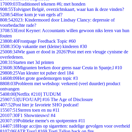
170
09:03
Traditioneel tekenen #6; met honden
9
08:55
Tolvignet België, overzichtskaart, waar kan ik deze vinden?
52
08:54
Hoe kom je van egels af?
8
08:54
2023: Kindermoord door Lindsay Clancy: depressie of
voorbedachte rade?
37
08:53
Errol Keyner: Accountants willen gewoon niks leren van hun
fouten
238
08:40
Frontpage Feedback Topic #60
35
08:35
Op vakantie met (kleine) kinderen #30
250
08:34
Wie gaan er dood in 2026?Post met een vleugje cynisme de
overledenen.
2
08:31
Starten met 3d printen
236
08:30
Migranten breken door grens naar Ceuta in Spanje,l #10
298
08:25
Van kleuter tot puber deel 184
146
08:09
Het grote goedemorgen topic #3
88
08:03
Probleem met webshop: verkeerd (veel duurder) product
ontvangen
54
08:00
[Netflix #210] TUDUM
259
07:53
[UFO/UAP] #16 The Age of Disclosure
4
07:52
Post hier je favoriete SHO podcast!
155
07:51
Sterren toen en nu #11
201
07:30
F1 Shownieuws! #4
203
07:19
Politieke meme's en spotprenten #11
144
07:18
Hoge accijns op sigaretten: nadelige gevolgen voor overheid
81
07:06
[ATP Tour] #169 Tosti Tallon back on fire