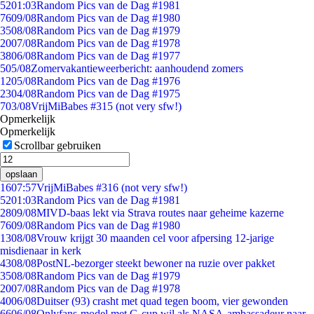
52
01:03
Random Pics van de Dag #1981
76
09/08
Random Pics van de Dag #1980
35
08/08
Random Pics van de Dag #1979
20
07/08
Random Pics van de Dag #1978
38
06/08
Random Pics van de Dag #1977
5
05/08
Zomervakantieweerbericht: aanhoudend zomers
12
05/08
Random Pics van de Dag #1976
23
04/08
Random Pics van de Dag #1975
7
03/08
VrijMiBabes #315 (not very sfw!)
Opmerkelijk
Opmerkelijk
Scrollbar gebruiken
opslaan
16
07:57
VrijMiBabes #316 (not very sfw!)
52
01:03
Random Pics van de Dag #1981
28
09/08
MIVD-baas lekt via Strava routes naar geheime kazerne
76
09/08
Random Pics van de Dag #1980
13
08/08
Vrouw krijgt 30 maanden cel voor afpersing 12-jarige
misdienaar in kerk
43
08/08
PostNL-bezorger steekt bewoner na ruzie over pakket
35
08/08
Random Pics van de Dag #1979
20
07/08
Random Pics van de Dag #1978
40
06/08
Duitser (93) crasht met quad tegen boom, vier gewonden
66
06/08
Onlyfans-model met G-cup wil als NASA-ambassadeur naar