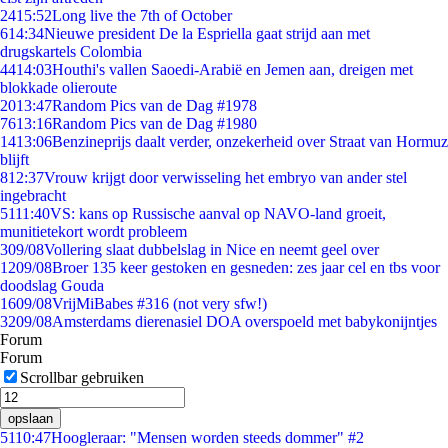
24
15:52
Long live the 7th of October
6
14:34
Nieuwe president De la Espriella gaat strijd aan met
drugskartels Colombia
44
14:03
Houthi's vallen Saoedi-Arabië en Jemen aan, dreigen met
blokkade olieroute
20
13:47
Random Pics van de Dag #1978
76
13:16
Random Pics van de Dag #1980
14
13:06
Benzineprijs daalt verder, onzekerheid over Straat van Hormuz
blijft
8
12:37
Vrouw krijgt door verwisseling het embryo van ander stel
ingebracht
51
11:40
VS: kans op Russische aanval op NAVO-land groeit,
munitietekort wordt probleem
3
09/08
Vollering slaat dubbelslag in Nice en neemt geel over
12
09/08
Broer 135 keer gestoken en gesneden: zes jaar cel en tbs voor
doodslag Gouda
16
09/08
VrijMiBabes #316 (not very sfw!)
32
09/08
Amsterdams dierenasiel DOA overspoeld met babykonijntjes
Forum
Forum
Scrollbar gebruiken
opslaan
51
10:47
Hoogleraar: "Mensen worden steeds dommer" #2