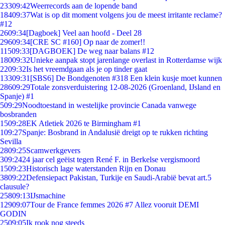
233
09:42
Weerrecords aan de lopende band
184
09:37
Wat is op dit moment volgens jou de meest irritante reclame?
#12
26
09:34
[Dagboek] Veel aan hoofd - Deel 28
296
09:34
[CRE SC #160] Op naar de zomer!!
115
09:33
[DAGBOEK] De weg naar balans #12
180
09:32
Unieke aanpak stopt jarenlange overlast in Rotterdamse wijk
22
09:32
Is het vreemdgaan als je op tinder gaat
133
09:31
[SBS6] De Bondgenoten #318 Een klein kusje moet kunnen
286
09:29
Totale zonsverduistering 12-08-2026 (Groenland, IJsland en
Spanje) #1
5
09:29
Noodtoestand in westelijke provincie Canada vanwege
bosbranden
15
09:28
EK Atletiek 2026 te Birmingham #1
1
09:27
Spanje: Bosbrand in Andalusië dreigt op te rukken richting
Sevilla
28
09:25
Scamwerkgevers
3
09:24
24 jaar cel geëist tegen René F. in Berkelse vergismoord
15
09:23
Historisch lage waterstanden Rijn en Donau
38
09:22
Defensiepact Pakistan, Turkije en Saudi-Arabië bevat art.5
clausule?
258
09:13
IJsmachine
129
09:07
Tour de France femmes 2026 #7 Allez vooruit DEMI
GODIN
25
09:05
Ik rook nog steeds