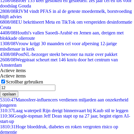
12
08/08
Broer 135 keer gestoken en gesneden: zes jaar cel en tbs voor
doodslag Gouda
28
08/08
RIVM vindt PFAS in al de geteste moedermelk, borstvoeding
blijft advies
68
08/08
EU bekritiseert Meta en TikTok om verspreiden desinformatie
Ceuta
44
08/08
Houthi's vallen Saoedi-Arabië en Jemen aan, dreigen met
blokkade olieroute
13
08/08
Vrouw krijgt 30 maanden cel voor afpersing 12-jarige
misdienaar in kerk
43
08/08
PostNL-bezorger steekt bewoner na ruzie over pakket
26
08/08
Wegpiraat scheurt met 146 km/u door het centrum van
Amsterdam
Actieve items
Actieve items
Scrollbar gebruiken
opslaan
53
10:47
Manosfeer-influencers verdienen miljarden aan onzekerheid
jongeren
3
10:37
Laag waterpeil Rijn dreigt binnenvaart bij Kaub stil te leggen
1
10:36
Google-topman Jeff Dean stapt op na 27 jaar, begint eigen AI-
start-up
18
10:31
Hoge bloeddruk, diabetes en roken vergroten risico op
dementie