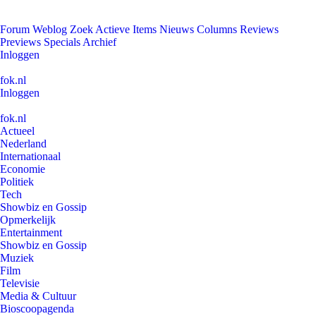
Forum
Weblog
Zoek
Actieve Items
Nieuws
Columns
Reviews
Previews
Specials
Archief
Inloggen
fok.nl
Inloggen
fok.nl
Actueel
Nederland
Internationaal
Economie
Politiek
Tech
Showbiz en Gossip
Opmerkelijk
Entertainment
Showbiz en Gossip
Muziek
Film
Televisie
Media & Cultuur
Bioscoopagenda