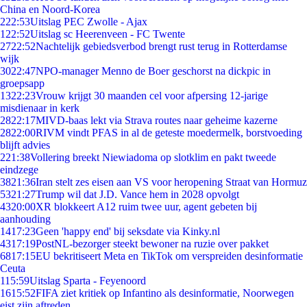
China en Noord-Korea
2
22:53
Uitslag PEC Zwolle - Ajax
1
22:52
Uitslag sc Heerenveen - FC Twente
27
22:52
Nachtelijk gebiedsverbod brengt rust terug in Rotterdamse
wijk
30
22:47
NPO-manager Menno de Boer geschorst na dickpic in
groepsapp
13
22:23
Vrouw krijgt 30 maanden cel voor afpersing 12-jarige
misdienaar in kerk
28
22:17
MIVD-baas lekt via Strava routes naar geheime kazerne
28
22:00
RIVM vindt PFAS in al de geteste moedermelk, borstvoeding
blijft advies
2
21:38
Vollering breekt Niewiadoma op slotklim en pakt tweede
eindzege
38
21:36
Iran stelt zes eisen aan VS voor heropening Straat van Hormuz
53
21:27
Trump wil dat J.D. Vance hem in 2028 opvolgt
43
20:00
XR blokkeert A12 ruim twee uur, agent gebeten bij
aanhouding
14
17:23
Geen 'happy end' bij seksdate via Kinky.nl
43
17:19
PostNL-bezorger steekt bewoner na ruzie over pakket
68
17:15
EU bekritiseert Meta en TikTok om verspreiden desinformatie
Ceuta
1
15:59
Uitslag Sparta - Feyenoord
16
15:52
FIFA ziet kritiek op Infantino als desinformatie, Noorwegen
eist zijn aftreden