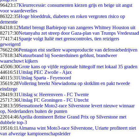
964
23:17
Kleurrecessie: consumenten kiezen grijs en beige uit angst
voor waardeverlies
863
22:35
Hoge bloeddruk, diabetes en roken vergroten risico op
dementie
843
18:12
Mattel brengt Barbiepop van zangeres Whitney Houston uit
827
17:30
Netanyahu zet streep door Gaza-plan van Trumps Vredesraad
774
17:41
Spanje volgt Italië met grenscontroles, tien reizigers
geweigerd
766
22:06
Pentagon eist snellere wapenproductie van defensiebedrijven
578
18:34
Natuurbrand bij Soesterduinen geblust, brandweer
waarschuwt kijkers
455
06:30
Grote kans op vijfde regionale hittegolf met lokaal 35 graden
446
16:51
Uitslag PEC Zwolle - Ajax
401
15:31
Uitslag Sparta - Feyenoord
356
19:28
Vollering breekt Niewiadoma op slotklim en pakt tweede
eindzege
284
19:31
Uitslag sc Heerenveen - FC Twente
257
17:36
Uitslag FC Groningen - FC Utrecht
238
13:59
Sensationele Moto2-race Silverstone levert nieuwe winnaar
op, Nederlanders buiten de punten
220
14:46
Aprilia domineert Britse Grand Prix op Silverstone met
dubbele top-3
195
16:11
Almansa wint Moto3-race Silverstone, Uriarte profiteert niet
van afwezige kampioenschapsleider