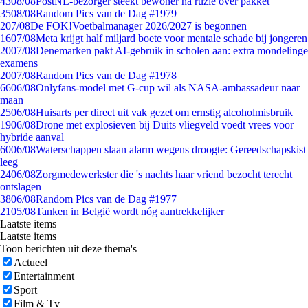
43
08/08
PostNL-bezorger steekt bewoner na ruzie over pakket
35
08/08
Random Pics van de Dag #1979
2
07/08
De FOK!Voetbalmanager 2026/2027 is begonnen
16
07/08
Meta krijgt half miljard boete voor mentale schade bij jongeren
20
07/08
Denemarken pakt AI-gebruik in scholen aan: extra mondelinge
examens
20
07/08
Random Pics van de Dag #1978
66
06/08
Onlyfans-model met G-cup wil als NASA-ambassadeur naar
maan
25
06/08
Huisarts per direct uit vak gezet om ernstig alcoholmisbruik
19
06/08
Drone met explosieven bij Duits vliegveld voedt vrees voor
hybride aanval
60
06/08
Waterschappen slaan alarm wegens droogte: Gereedschapskist
leeg
24
06/08
Zorgmedewerkster die 's nachts haar vriend bezocht terecht
ontslagen
38
06/08
Random Pics van de Dag #1977
21
05/08
Tanken in België wordt nóg aantrekkelijker
Laatste items
Laatste items
Toon berichten uit deze thema's
Actueel
Entertainment
Sport
Film & Tv