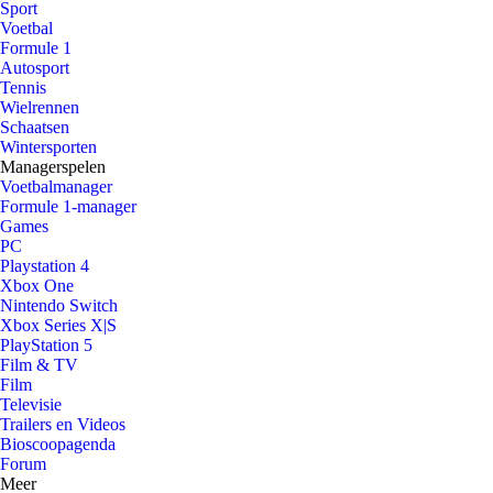
Sport
Voetbal
Formule 1
Autosport
Tennis
Wielrennen
Schaatsen
Wintersporten
Managerspelen
Voetbalmanager
Formule 1-manager
Games
PC
Playstation 4
Xbox One
Nintendo Switch
Xbox Series X|S
PlayStation 5
Film & TV
Film
Televisie
Trailers en Videos
Bioscoopagenda
Forum
Meer