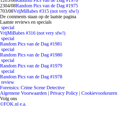
12
05/08
Random Pics van de Dag #1976
23
04/08
Random Pics van de Dag #1975
7
03/08
VrijMiBabes #315 (not very sfw!)
De comments staan op de laatste pagina
Laatste reviews en specials
special
VrijMiBabes #316 (not very sfw!)
special
Random Pics van de Dag #1981
special
Random Pics van de Dag #1980
special
Random Pics van de Dag #1979
special
Random Pics van de Dag #1978
review
Forensics: Crime Scene Detective
Algemene Voorwaarden
|
Privacy Policy
|
Cookievoorkeuren
Volg ons
©FOK.nl e.a.