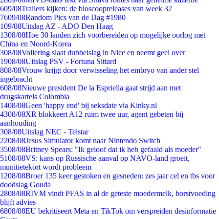
6
09/08
Trailers kijken: de bioscoopreleases van week 32
76
09/08
Random Pics van de Dag #1980
1
09/08
Uitslag AZ - ADO Den Haag
13
08/08
Hoe 30 landen zich voorbereiden op mogelijke oorlog met
China en Noord-Korea
3
08/08
Vollering slaat dubbelslag in Nice en neemt geel over
19
08/08
Uitslag PSV - Fortuna Sittard
8
08/08
Vrouw krijgt door verwisseling het embryo van ander stel
ingebracht
6
08/08
Nieuwe president De la Espriella gaat strijd aan met
drugskartels Colombia
14
08/08
Geen 'happy end' bij seksdate via Kinky.nl
43
08/08
XR blokkeert A12 ruim twee uur, agent gebeten bij
aanhouding
3
08/08
Uitslag NEC - Telstar
22
08/08
Jesus Simulator komt naar Nintendo Switch
35
08/08
Britney Spears: "Ik geloof dat ik heb gefaald als moeder"
51
08/08
VS: kans op Russische aanval op NAVO-land groeit,
munitietekort wordt probleem
12
08/08
Broer 135 keer gestoken en gesneden: zes jaar cel en tbs voor
doodslag Gouda
28
08/08
RIVM vindt PFAS in al de geteste moedermelk, borstvoeding
blijft advies
68
08/08
EU bekritiseert Meta en TikTok om verspreiden desinformatie