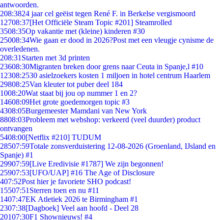
antwoorden.
2
08:38
24 jaar cel geëist tegen René F. in Berkelse vergismoord
127
08:37
[Het Officiële Steam Topic #201] Steamrolled
35
08:35
Op vakantie met (kleine) kinderen #30
250
08:34
Wie gaan er dood in 2026?Post met een vleugje cynisme de
overledenen.
2
08:31
Starten met 3d printen
236
08:30
Migranten breken door grens naar Ceuta in Spanje,l #10
123
08:25
30 asielzoekers kosten 1 miljoen in hotel centrum Haarlem
298
08:25
Van kleuter tot puber deel 184
10
08:20
Wat staat bij jou op nummer 1 en 2?
146
08:09
Het grote goedemorgen topic #3
43
08:05
Burgemeester Mamdani van New York
88
08:03
Probleem met webshop: verkeerd (veel duurder) product
ontvangen
54
08:00
[Netflix #210] TUDUM
285
07:59
Totale zonsverduistering 12-08-2026 (Groenland, IJsland en
Spanje) #1
299
07:59
[Live Eredivisie #1787] We zijn begonnen!
259
07:53
[UFO/UAP] #16 The Age of Disclosure
4
07:52
Post hier je favoriete SHO podcast!
155
07:51
Sterren toen en nu #11
14
07:47
EK Atletiek 2026 te Birmingham #1
23
07:38
[Dagboek] Veel aan hoofd - Deel 28
201
07:30
F1 Shownieuws! #4