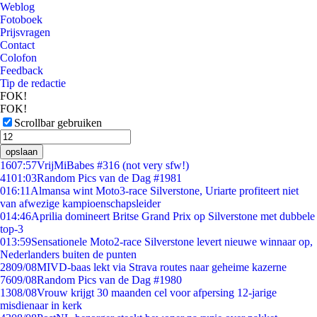
Weblog
Fotoboek
Prijsvragen
Contact
Colofon
Feedback
Tip de redactie
FOK!
FOK!
Scrollbar gebruiken
opslaan
16
07:57
VrijMiBabes #316 (not very sfw!)
41
01:03
Random Pics van de Dag #1981
0
16:11
Almansa wint Moto3-race Silverstone, Uriarte profiteert niet
van afwezige kampioenschapsleider
0
14:46
Aprilia domineert Britse Grand Prix op Silverstone met dubbele
top-3
0
13:59
Sensationele Moto2-race Silverstone levert nieuwe winnaar op,
Nederlanders buiten de punten
28
09/08
MIVD-baas lekt via Strava routes naar geheime kazerne
76
09/08
Random Pics van de Dag #1980
13
08/08
Vrouw krijgt 30 maanden cel voor afpersing 12-jarige
misdienaar in kerk