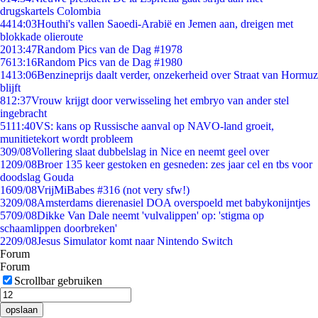
drugskartels Colombia
44
14:03
Houthi's vallen Saoedi-Arabië en Jemen aan, dreigen met
blokkade olieroute
20
13:47
Random Pics van de Dag #1978
76
13:16
Random Pics van de Dag #1980
14
13:06
Benzineprijs daalt verder, onzekerheid over Straat van Hormuz
blijft
8
12:37
Vrouw krijgt door verwisseling het embryo van ander stel
ingebracht
51
11:40
VS: kans op Russische aanval op NAVO-land groeit,
munitietekort wordt probleem
3
09/08
Vollering slaat dubbelslag in Nice en neemt geel over
12
09/08
Broer 135 keer gestoken en gesneden: zes jaar cel en tbs voor
doodslag Gouda
16
09/08
VrijMiBabes #316 (not very sfw!)
32
09/08
Amsterdams dierenasiel DOA overspoeld met babykonijntjes
57
09/08
Dikke Van Dale neemt 'vulvalippen' op: 'stigma op
schaamlippen doorbreken'
22
09/08
Jesus Simulator komt naar Nintendo Switch
Forum
Forum
Scrollbar gebruiken
opslaan