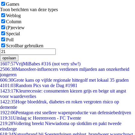
Games
Toon berichten van deze types
Weblog
Column
(P)review
Special
Poll
Scrollbar gebruiken
opslaan
16
07:57
VrijMiBabes #316 (not very sfw!)
25
06:38
Manosfeer-influencers verdienen miljarden aan onzekerheid
jongeren
6
06:30
Grote kans op vijfde regionale hittegolf met lokaal 35 graden
41
01:03
Random Pics van de Dag #1981
14
23:17
Kleurrecessie: consumenten kiezen grijs en beige uit angst
voor waardeverlies
14
22:35
Hoge bloeddruk, diabetes en roken vergroten risico op
dementie
19
22:06
Pentagon eist snellere wapenproductie van defensiebedrijven
1
19:31
Uitslag sc Heerenveen - FC Twente
2
19:28
Vollering breekt Niewiadoma op slotklim en pakt tweede
eindzege
6
18:34
Natuurbrand bij Soesterduinen geblust, brandweer waarschuwt