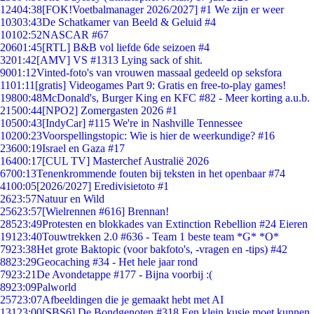
124
04:38
[FOK!Voetbalmanager 2026/2027] #1 We zijn er weer
103
03:43
De Schatkamer van Beeld & Geluid #4
101
02:52
NASCAR #67
206
01:45
[RTL] B&B vol liefde 6de seizoen #4
32
01:42
[AMV] VS #1313 Lying sack of shit.
90
01:12
Vinted-foto's van vrouwen massaal gedeeld op seksfora
11
01:11
[gratis] Videogames Part 9: Gratis en free-to-play games!
198
00:48
McDonald's, Burger King en KFC #82 - Meer korting a.u.b.
215
00:44
[NPO2] Zomergasten 2026 #1
105
00:43
[IndyCar] #115 We're in Nashville Tennessee
102
00:23
Voorspellingstopic: Wie is hier de weerkundige? #16
236
00:19
Israel en Gaza #17
164
00:17
[CUL TV] Masterchef Australië 2026
67
00:13
Tenenkrommende fouten bij teksten in het openbaar #74
41
00:05
[2026/2027] Eredivisietoto #1
26
23:57
Natuur en Wild
256
23:57
[Wielrennen #616] Brennan!
285
23:49
Protesten en blokkades van Extinction Rebellion #24 Eieren
191
23:40
Touwtrekken 2.0 #636 - Team 1 beste team *G* *O*
79
23:38
Het grote Baktopic (voor bakfoto's, -vragen en -tips) #42
88
23:29
Geocaching #34 - Het hele jaar rond
79
23:21
De Avondetappe #177 - Bijna voorbij :(
89
23:09
Palworld
257
23:07
Afbeeldingen die je gemaakt hebt met AI
131
23:00
[SBS6] De Bondgenoten #318 Een klein kusje moet kunnen