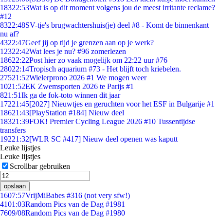
183
22:53
Wat is op dit moment volgens jou de meest irritante reclame?
#12
83
22:48
SV-tje's brugwachtershuis(je) deel #8 - Komt de binnenkant
nu af?
43
22:47
Geef jij op tijd je grenzen aan op je werk?
123
22:42
Wat lees je nu? #96 zomerlezen
186
22:22
Post hier zo vaak mogelijk om 22:22 uur #76
280
22:14
Tropisch aquarium #73 - Het blijft toch kriebelen.
275
21:52
Wielerprono 2026 #1 We mogen weer
10
21:52
EK Zwemsporten 2026 te Parijs #1
8
21:51
Ik ga de fok-toto winnen dit jaar
172
21:45
[2027] Nieuwtjes en geruchten voor het ESF in Bulgarije #1
186
21:43
[PlayStation #184] Nieuw deel
183
21:39
FOK! Premier Cycling League 2026 #10 Tussentijdse
transfers
192
21:32
[WLR SC #417] Nieuw deel openen was kaputt
Leuke lijstjes
Leuke lijstjes
Scrollbar gebruiken
opslaan
16
07:57
VrijMiBabes #316 (not very sfw!)
41
01:03
Random Pics van de Dag #1981
76
09/08
Random Pics van de Dag #1980