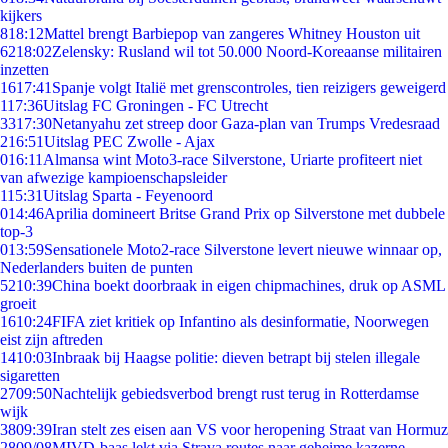
kijkers
8
18:12
Mattel brengt Barbiepop van zangeres Whitney Houston uit
62
18:02
Zelensky: Rusland wil tot 50.000 Noord-Koreaanse militairen
inzetten
16
17:41
Spanje volgt Italië met grenscontroles, tien reizigers geweigerd
1
17:36
Uitslag FC Groningen - FC Utrecht
33
17:30
Netanyahu zet streep door Gaza-plan van Trumps Vredesraad
2
16:51
Uitslag PEC Zwolle - Ajax
0
16:11
Almansa wint Moto3-race Silverstone, Uriarte profiteert niet
van afwezige kampioenschapsleider
1
15:31
Uitslag Sparta - Feyenoord
0
14:46
Aprilia domineert Britse Grand Prix op Silverstone met dubbele
top-3
0
13:59
Sensationele Moto2-race Silverstone levert nieuwe winnaar op,
Nederlanders buiten de punten
52
10:39
China boekt doorbraak in eigen chipmachines, druk op ASML
groeit
16
10:24
FIFA ziet kritiek op Infantino als desinformatie, Noorwegen
eist zijn aftreden
14
10:03
Inbraak bij Haagse politie: dieven betrapt bij stelen illegale
sigaretten
27
09:50
Nachtelijk gebiedsverbod brengt rust terug in Rotterdamse
wijk
38
09:39
Iran stelt zes eisen aan VS voor heropening Straat van Hormuz
28
09/08
MIVD-baas lekt via Strava routes naar geheime kazerne