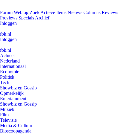
Forum
Weblog
Zoek
Actieve Items
Nieuws
Columns
Reviews
Previews
Specials
Archief
Inloggen
fok.nl
Inloggen
fok.nl
Actueel
Nederland
Internationaal
Economie
Politiek
Tech
Showbiz en Gossip
Opmerkelijk
Entertainment
Showbiz en Gossip
Muziek
Film
Televisie
Media & Cultuur
Bioscoopagenda