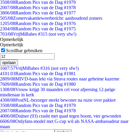
35
08/08
Random Pics van de Dag #1979
20
07/08
Random Pics van de Dag #1978
38
06/08
Random Pics van de Dag #1977
5
05/08
Zomervakantieweerbericht: aanhoudend zomers
12
05/08
Random Pics van de Dag #1976
23
04/08
Random Pics van de Dag #1975
7
03/08
VrijMiBabes #315 (not very sfw!)
Opmerkelijk
Opmerkelijk
Scrollbar gebruiken
opslaan
16
07:57
VrijMiBabes #316 (not very sfw!)
41
01:03
Random Pics van de Dag #1981
28
09/08
MIVD-baas lekt via Strava routes naar geheime kazerne
76
09/08
Random Pics van de Dag #1980
13
08/08
Vrouw krijgt 30 maanden cel voor afpersing 12-jarige
misdienaar in kerk
43
08/08
PostNL-bezorger steekt bewoner na ruzie over pakket
35
08/08
Random Pics van de Dag #1979
20
07/08
Random Pics van de Dag #1978
40
06/08
Duitser (93) crasht met quad tegen boom, vier gewonden
66
06/08
Onlyfans-model met G-cup wil als NASA-ambassadeur naar
maan