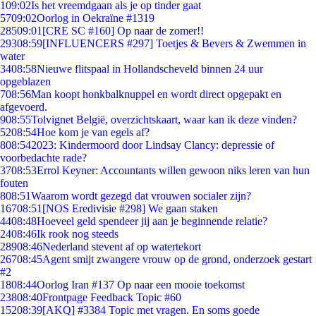
1
09:02
Is het vreemdgaan als je op tinder gaat
57
09:02
Oorlog in Oekraïne #1319
285
09:01
[CRE SC #160] Op naar de zomer!!
293
08:59
[INFLUENCERS #297] Toetjes & Bevers & Zwemmen in
water
34
08:58
Nieuwe flitspaal in Hollandscheveld binnen 24 uur
opgeblazen
7
08:56
Man koopt honkbalknuppel en wordt direct opgepakt en
afgevoerd.
9
08:55
Tolvignet België, overzichtskaart, waar kan ik deze vinden?
52
08:54
Hoe kom je van egels af?
8
08:54
2023: Kindermoord door Lindsay Clancy: depressie of
voorbedachte rade?
37
08:53
Errol Keyner: Accountants willen gewoon niks leren van hun
fouten
8
08:51
Waarom wordt gezegd dat vrouwen socialer zijn?
167
08:51
[NOS Eredivisie #298] We gaan staken
44
08:48
Hoeveel geld spendeer jij aan je beginnende relatie?
24
08:46
Ik rook nog steeds
289
08:46
Nederland stevent af op watertekort
267
08:45
Agent smijt zwangere vrouw op de grond, onderzoek gestart
#2
18
08:44
Oorlog Iran #137 Op naar een mooie toekomst
238
08:40
Frontpage Feedback Topic #60
152
08:39
[AKQ] #3384 Topic met vragen. En soms goede