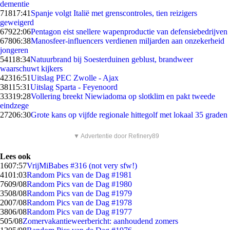
dementie
718
17:41
Spanje volgt Italië met grenscontroles, tien reizigers
geweigerd
679
22:06
Pentagon eist snellere wapenproductie van defensiebedrijven
678
06:38
Manosfeer-influencers verdienen miljarden aan onzekerheid
jongeren
541
18:34
Natuurbrand bij Soesterduinen geblust, brandweer
waarschuwt kijkers
423
16:51
Uitslag PEC Zwolle - Ajax
381
15:31
Uitslag Sparta - Feyenoord
333
19:28
Vollering breekt Niewiadoma op slotklim en pakt tweede
eindzege
272
06:30
Grote kans op vijfde regionale hittegolf met lokaal 35 graden
▼ Advertentie door Refinery89
Lees ook
16
07:57
VrijMiBabes #316 (not very sfw!)
41
01:03
Random Pics van de Dag #1981
76
09/08
Random Pics van de Dag #1980
35
08/08
Random Pics van de Dag #1979
20
07/08
Random Pics van de Dag #1978
38
06/08
Random Pics van de Dag #1977
5
05/08
Zomervakantieweerbericht: aanhoudend zomers