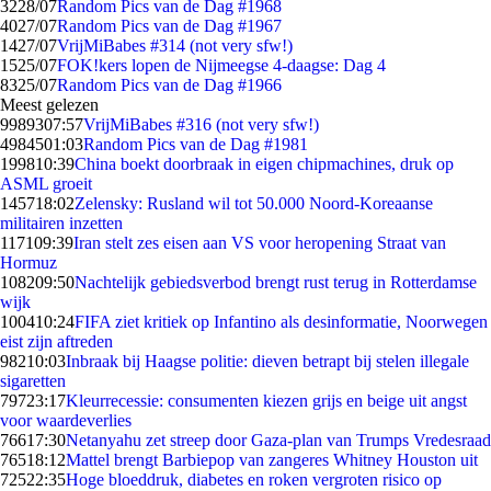
32
28/07
Random Pics van de Dag #1968
40
27/07
Random Pics van de Dag #1967
14
27/07
VrijMiBabes #314 (not very sfw!)
15
25/07
FOK!kers lopen de Nijmeegse 4-daagse: Dag 4
83
25/07
Random Pics van de Dag #1966
Meest gelezen
99893
07:57
VrijMiBabes #316 (not very sfw!)
49845
01:03
Random Pics van de Dag #1981
1998
10:39
China boekt doorbraak in eigen chipmachines, druk op
ASML groeit
1457
18:02
Zelensky: Rusland wil tot 50.000 Noord-Koreaanse
militairen inzetten
1171
09:39
Iran stelt zes eisen aan VS voor heropening Straat van
Hormuz
1082
09:50
Nachtelijk gebiedsverbod brengt rust terug in Rotterdamse
wijk
1004
10:24
FIFA ziet kritiek op Infantino als desinformatie, Noorwegen
eist zijn aftreden
982
10:03
Inbraak bij Haagse politie: dieven betrapt bij stelen illegale
sigaretten
797
23:17
Kleurrecessie: consumenten kiezen grijs en beige uit angst
voor waardeverlies
766
17:30
Netanyahu zet streep door Gaza-plan van Trumps Vredesraad
765
18:12
Mattel brengt Barbiepop van zangeres Whitney Houston uit
725
22:35
Hoge bloeddruk, diabetes en roken vergroten risico op