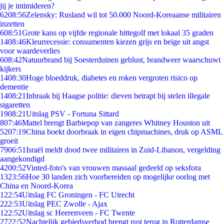
jij je intimideren?
62
08:56
Zelensky: Rusland wil tot 50.000 Noord-Koreaanse militairen
inzetten
6
08:51
Grote kans op vijfde regionale hittegolf met lokaal 35 graden
14
08:46
Kleurrecessie: consumenten kiezen grijs en beige uit angst
voor waardeverlies
6
08:42
Natuurbrand bij Soesterduinen geblust, brandweer waarschuwt
kijkers
14
08:30
Hoge bloeddruk, diabetes en roken vergroten risico op
dementie
14
08:21
Inbraak bij Haagse politie: dieven betrapt bij stelen illegale
sigaretten
19
08:21
Uitslag PSV - Fortuna Sittard
8
07:46
Mattel brengt Barbiepop van zangeres Whitney Houston uit
52
07:19
China boekt doorbraak in eigen chipmachines, druk op ASML
groeit
79
06:51
Israël meldt dood twee militairen in Zuid-Libanon, vergelding
aangekondigd
42
00:52
Vinted-foto's van vrouwen massaal gedeeld op seksfora
13
23:56
Hoe 30 landen zich voorbereiden op mogelijke oorlog met
China en Noord-Korea
1
22:54
Uitslag FC Groningen - FC Utrecht
2
22:53
Uitslag PEC Zwolle - Ajax
1
22:52
Uitslag sc Heerenveen - FC Twente
27
22:52
Nachtelijk gebiedsverbod brengt rust terug in Rotterdamse