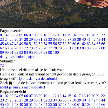
Paginaoverzicht
01
02
03
04
05
06
07
08
09
10
11
12
13
14
15
16
17
18
19
20
21
22
23
24
25
26
27
28
29
30
31
32
33
34
35
36
37
38
39
40
41
42
43
44
45
46
47
48
49
50
51
52
53
54
55
56
57
58
59
60
61
62
63
64
65
66
67
68
69
70
71
72
73
74
75
76
77
78
79
80
81
82
83
84
85
86
87
88
89
90
91
92
93
94
95
96
97
98
99
100
daily pics
leuke lijstjes
Submitter:
72
Help ons; deel dit item als je het leuk vond
Heb je een leuk of interessant bericht gevonden dat je graag op FOK!
terug ziet?
Tip ons dan via de submit!
Zoek jij altijd de leukste nieuwtjes en kun je daar leuk over schrijven?
Meld je aan als nieuwsposter!
Paginaoverzicht
01
02
03
04
05
06
07
08
09
10
11
12
13
14
15
16
17
18
19
20
21
22
23
24
25
26
27
28
29
30
31
32
33
34
35
36
37
38
39
40
41
42
43
44
45
46
47
48
49
50
51
52
53
54
55
56
57
58
59
60
61
62
63
64
65
66