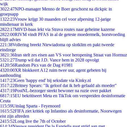
wijk
30
22:47
NPO-manager Menno de Boer geschorst na dickpic in
groepsapp
13
22:23
Vrouw krijgt 30 maanden cel voor afpersing 12-jarige
misdienaar in kerk
28
22:17
MIVD-baas lekt via Strava routes naar geheime kazerne
28
22:00
RIVM vindt PFAS in al de geteste moedermelk, borstvoeding
blijft advies
2
21:38
Vollering breekt Niewiadoma op slotklim en pakt tweede
eindzege
38
21:36
Iran stelt zes eisen aan VS voor heropening Straat van Hormuz
53
21:27
Trump wil dat J.D. Vance hem in 2028 opvolgt
41
20:56
Random Pics van de Dag #1981
43
20:00
XR blokkeert A12 ruim twee uur, agent gebeten bij
aanhouding
14
17:23
Geen 'happy end' bij seksdate via Kinky.nl
35
17:22
Britney Spears: "Ik geloof dat ik heb gefaald als moeder"
43
17:19
PostNL-bezorger steekt bewoner na ruzie over pakket
68
17:15
EU bekritiseert Meta en TikTok om verspreiden desinformatie
Ceuta
1
15:59
Uitslag Sparta - Feyenoord
16
15:52
FIFA ziet kritiek op Infantino als desinformatie, Noorwegen
eist zijn aftreden
24
15:52
Long live the 7th of October
6
14:34
Nieuwe president De la Espriella gaat strijd aan met