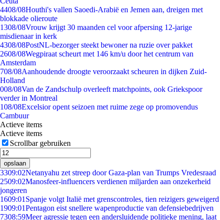
Ceuta
44
08/08
Houthi's vallen Saoedi-Arabië en Jemen aan, dreigen met
blokkade olieroute
13
08/08
Vrouw krijgt 30 maanden cel voor afpersing 12-jarige
misdienaar in kerk
43
08/08
PostNL-bezorger steekt bewoner na ruzie over pakket
26
08/08
Wegpiraat scheurt met 146 km/u door het centrum van
Amsterdam
7
08/08
Aanhoudende droogte veroorzaakt scheuren in dijken Zuid-
Holland
0
08/08
Van de Zandschulp overleeft matchpoints, ook Griekspoor
verder in Montreal
1
08/08
Excelsior opent seizoen met ruime zege op promovendus
Cambuur
Actieve items
Actieve items
Scrollbar gebruiken
opslaan
33
09:02
Netanyahu zet streep door Gaza-plan van Trumps Vredesraad
25
09:02
Manosfeer-influencers verdienen miljarden aan onzekerheid
jongeren
16
09:01
Spanje volgt Italië met grenscontroles, tien reizigers geweigerd
19
09:01
Pentagon eist snellere wapenproductie van defensiebedrijven
73
08:59
Meer agressie tegen een andersluidende politieke mening, laat