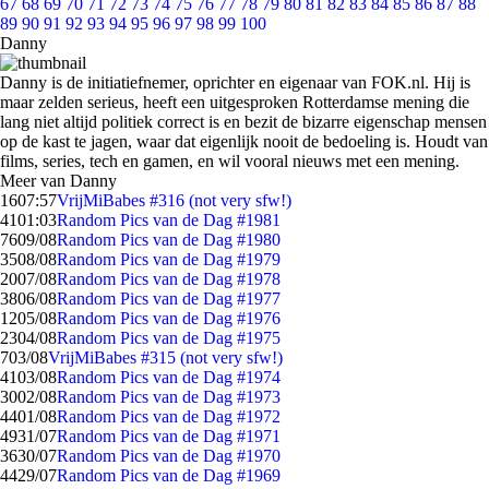
67
68
69
70
71
72
73
74
75
76
77
78
79
80
81
82
83
84
85
86
87
88
89
90
91
92
93
94
95
96
97
98
99
100
Danny
Danny is de initiatiefnemer, oprichter en eigenaar van FOK.nl. Hij is
maar zelden serieus, heeft een uitgesproken Rotterdamse mening die
lang niet altijd politiek correct is en bezit de bizarre eigenschap mensen
op de kast te jagen, waar dat eigenlijk nooit de bedoeling is. Houdt van
films, series, tech en gamen, en wil vooral nieuws met een mening.
Meer van Danny
16
07:57
VrijMiBabes #316 (not very sfw!)
41
01:03
Random Pics van de Dag #1981
76
09/08
Random Pics van de Dag #1980
35
08/08
Random Pics van de Dag #1979
20
07/08
Random Pics van de Dag #1978
38
06/08
Random Pics van de Dag #1977
12
05/08
Random Pics van de Dag #1976
23
04/08
Random Pics van de Dag #1975
7
03/08
VrijMiBabes #315 (not very sfw!)
41
03/08
Random Pics van de Dag #1974
30
02/08
Random Pics van de Dag #1973
44
01/08
Random Pics van de Dag #1972
49
31/07
Random Pics van de Dag #1971
36
30/07
Random Pics van de Dag #1970
44
29/07
Random Pics van de Dag #1969