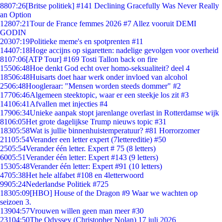
88
07:26
[Britse politiek] #141 Declining Gracefully Was Never Really
an Option
128
07:21
Tour de France femmes 2026 #7 Allez vooruit DEMI
GODIN
203
07:19
Politieke meme's en spotprenten #11
144
07:18
Hoge accijns op sigaretten: nadelige gevolgen voor overheid
81
07:06
[ATP Tour] #169 Tosti Tallon back on fire
155
06:48
Hoe denkt God echt over homo-seksualiteit? deel 4
185
06:48
Huisarts doet haar werk onder invloed van alcohol
25
06:48
Hoogleraar: "Mensen worden steeds dommer" #2
177
06:46
Algemeen steektopic, waar er een steekje los zit #3
141
06:41
Afvallen met injecties #4
179
06:34
Unieke aanpak stopt jarenlange overlast in Rotterdamse wijk
81
06:05
Het grote dagelijkse Trump nieuws topic #31
183
05:58
Wat is jullie binnenhuistemperatuur? #81 Horrorzomer
211
05:54
Verander een letter expert (7lettereditie) #50
25
05:54
Verander één letter. Expert # 75 (8 letters)
60
05:51
Verander één letter: Expert #143 (9 letters)
153
05:48
Verander één letter: Expert #91 (10 letters)
47
05:38
Het hele alfabet #108 en 4letterwoord
99
05:24
Nederlandse Politiek #725
183
05:09
[HBO] House of the Dragon #9 Waar we wachten op
seizoen 3.
139
04:57
Vrouwen willen geen man meer #30
231
04:50
The Odyssey (Christopher Nolan) 17 juli 2026