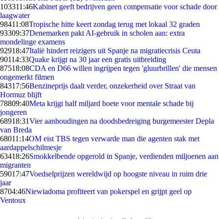
1033
11:46
Kabinet geeft bedrijven geen compensatie voor schade door
laagwater
984
11:08
Tropische hitte keert zondag terug met lokaal 32 graden
933
09:37
Denemarken pakt AI-gebruik in scholen aan: extra
mondelinge examens
929
18:47
Italië hindert reizigers uit Spanje na migratiecrisis Ceuta
901
14:33
Quake krijgt na 30 jaar een gratis uitbreiding
875
18:08
CDA en D66 willen ingrijpen tegen 'gluurbrillen' die mensen
ongemerkt filmen
843
17:56
Benzineprijs daalt verder, onzekerheid over Straat van
Hormuz blijft
788
09:40
Meta krijgt half miljard boete voor mentale schade bij
jongeren
689
18:31
Vier aanhoudingen na doodsbedreiging burgemeester Depla
van Breda
680
11:14
OM eist TBS tegen verwarde man die agenten stak met
aardappelschilmesje
634
18:26
Smokkelbende opgerold in Spanje, verdienden miljoenen aan
migranten
590
17:47
Voedselprijzen wereldwijd op hoogste niveau in ruim drie
jaar
87
04:46
Niewiadoma profiteert van pokerspel en grijpt geel op
Ventoux