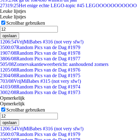
273
19:25
Het enige echte LEGO-topic #45 LEGOOOOOOOOOOO
Leuke lijstjes
Leuke lijstjes
Scrollbar gebruiken
opslaan
12
06:54
VrijMiBabes #316 (not very sfw!)
35
00:07
Random Pics van de Dag #1979
19
07/08
Random Pics van de Dag #1978
38
06/08
Random Pics van de Dag #1977
5
05/08
Zomervakantieweerbericht: aanhoudend zomers
12
05/08
Random Pics van de Dag #1976
23
04/08
Random Pics van de Dag #1975
7
03/08
VrijMiBabes #315 (not very sfw!)
41
03/08
Random Pics van de Dag #1974
30
02/08
Random Pics van de Dag #1973
Opmerkelijk
Opmerkelijk
Scrollbar gebruiken
opslaan
12
06:54
VrijMiBabes #316 (not very sfw!)
35
00:07
Random Pics van de Dag #1979
19
07/08
Random Pics van de Dag #1978