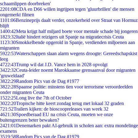
schaamlippen doorbreken'
22
01:08
CDA en D66 willen ingrijpen tegen 'gluurbrillen' die mensen
ongemerkt filmen
11
01:06
Benzineprijs daalt verder, onzekerheid over Straat van Hormuz
blijft
14
00:42
Meta krijgt half miljard boete voor mentale schade bij jongeren
18
23:32
Italië hindert reizigers uit Spanje na migratiecrisis Ceuta
11
23:30
Smokkelbende opgerold in Spanje, verdienden miljoenen aan
migranten
59
22:53
Waterschappen slaan alarm wegens droogte: Gereedschapskist
leeg
47
22:43
Trump wil dat J.D. Vance hem in 2028 opvolgt
34
22:32
Ceuta-leider noemt Marokkaanse grensaanval door migranten
'gruweldaad'
38
22:29
Random Pics van de Dag #1977
38
22:28
Spaanse politie: minstens tien voor terrorisme veroordeelden
onder migranten Ceuta
15
22:25
Long live the 7th of October
30
22:20
Tropische hitte keert zondag terug met lokaal 32 graden
7
21:52
Trailers kijken: de bioscoopreleases van week 32
46
21:30
Spoedberaad EU na crisis Ceuta, moeten we onze
buitengrenzen beter bewaken?
24
21:01
Denemarken pakt AI-gebruik in scholen aan: extra mondelinge
examens
35
19:58
Random Pics van de Dag #1979