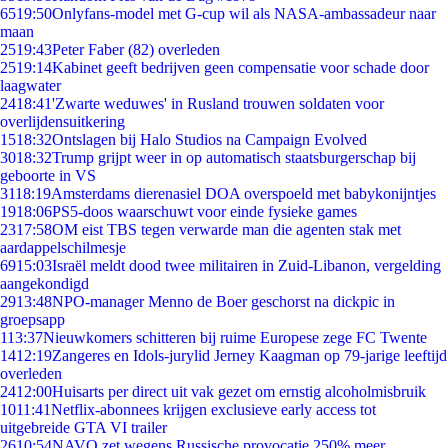
65
19:50
Onlyfans-model met G-cup wil als NASA-ambassadeur naar
maan
25
19:43
Peter Faber (82) overleden
25
19:14
Kabinet geeft bedrijven geen compensatie voor schade door
laagwater
24
18:41
'Zwarte weduwes' in Rusland trouwen soldaten voor
overlijdensuitkering
15
18:32
Ontslagen bij Halo Studios na Campaign Evolved
30
18:32
Trump grijpt weer in op automatisch staatsburgerschap bij
geboorte in VS
31
18:19
Amsterdams dierenasiel DOA overspoeld met babykonijntjes
19
18:06
PS5-doos waarschuwt voor einde fysieke games
23
17:58
OM eist TBS tegen verwarde man die agenten stak met
aardappelschilmesje
69
15:03
Israël meldt dood twee militairen in Zuid-Libanon, vergelding
aangekondigd
29
13:48
NPO-manager Menno de Boer geschorst na dickpic in
groepsapp
1
13:37
Nieuwkomers schitteren bij ruime Europese zege FC Twente
14
12:19
Zangeres en Idols-jurylid Jerney Kaagman op 79-jarige leeftijd
overleden
24
12:00
Huisarts per direct uit vak gezet om ernstig alcoholmisbruik
10
11:41
Netflix-abonnees krijgen exclusieve early access tot
uitgebreide GTA VI trailer
26
10:54
NAVO zet wegens Russische provocatie 250% meer