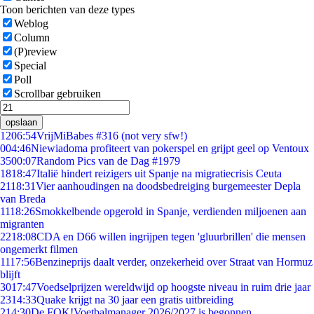
Toon berichten van deze types
Weblog
Column
(P)review
Special
Poll
Scrollbar gebruiken
opslaan
12
06:54
VrijMiBabes #316 (not very sfw!)
0
04:46
Niewiadoma profiteert van pokerspel en grijpt geel op Ventoux
35
00:07
Random Pics van de Dag #1979
18
18:47
Italië hindert reizigers uit Spanje na migratiecrisis Ceuta
21
18:31
Vier aanhoudingen na doodsbedreiging burgemeester Depla
van Breda
11
18:26
Smokkelbende opgerold in Spanje, verdienden miljoenen aan
migranten
22
18:08
CDA en D66 willen ingrijpen tegen 'gluurbrillen' die mensen
ongemerkt filmen
11
17:56
Benzineprijs daalt verder, onzekerheid over Straat van Hormuz
blijft
30
17:47
Voedselprijzen wereldwijd op hoogste niveau in ruim drie jaar
23
14:33
Quake krijgt na 30 jaar een gratis uitbreiding
2
14:30
De FOK!Voetbalmanager 2026/2027 is begonnen