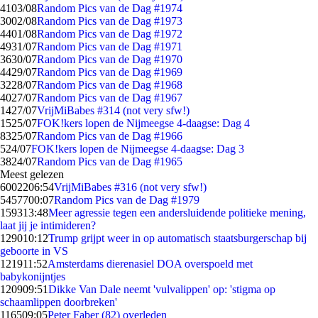
41
03/08
Random Pics van de Dag #1974
30
02/08
Random Pics van de Dag #1973
44
01/08
Random Pics van de Dag #1972
49
31/07
Random Pics van de Dag #1971
36
30/07
Random Pics van de Dag #1970
44
29/07
Random Pics van de Dag #1969
32
28/07
Random Pics van de Dag #1968
40
27/07
Random Pics van de Dag #1967
14
27/07
VrijMiBabes #314 (not very sfw!)
15
25/07
FOK!kers lopen de Nijmeegse 4-daagse: Dag 4
83
25/07
Random Pics van de Dag #1966
5
24/07
FOK!kers lopen de Nijmeegse 4-daagse: Dag 3
38
24/07
Random Pics van de Dag #1965
Meest gelezen
60022
06:54
VrijMiBabes #316 (not very sfw!)
54577
00:07
Random Pics van de Dag #1979
1593
13:48
Meer agressie tegen een andersluidende politieke mening,
laat jij je intimideren?
1290
10:12
Trump grijpt weer in op automatisch staatsburgerschap bij
geboorte in VS
1219
11:52
Amsterdams dierenasiel DOA overspoeld met
babykonijntjes
1209
09:51
Dikke Van Dale neemt 'vulvalippen' op: 'stigma op
schaamlippen doorbreken'
1165
09:05
Peter Faber (82) overleden