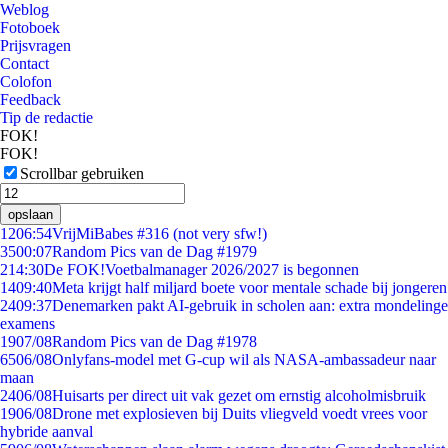
Weblog
Fotoboek
Prijsvragen
Contact
Colofon
Feedback
Tip de redactie
FOK!
FOK!
Scrollbar gebruiken
opslaan
12
06:54
VrijMiBabes #316 (not very sfw!)
35
00:07
Random Pics van de Dag #1979
2
14:30
De FOK!Voetbalmanager 2026/2027 is begonnen
14
09:40
Meta krijgt half miljard boete voor mentale schade bij jongeren
24
09:37
Denemarken pakt AI-gebruik in scholen aan: extra mondelinge
examens
19
07/08
Random Pics van de Dag #1978
65
06/08
Onlyfans-model met G-cup wil als NASA-ambassadeur naar
maan
24
06/08
Huisarts per direct uit vak gezet om ernstig alcoholmisbruik
19
06/08
Drone met explosieven bij Duits vliegveld voedt vrees voor
hybride aanval