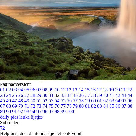
Paginaoverzicht
01
02
03
04
05
06
07
08
09
10
11
12
13
14
15
16
17
18
19
20
21
22
23
24
25
26
27
28
29
30
31
32
33
34
35
36
37
38
39
40
41
42
43
44
45
46
47
48
49
50
51
52
53
54
55
56
57
58
59
60
61
62
63
64
65
66
67
68
69
70
71
72
73
74
75
76
77
78
79
80
81
82
83
84
85
86
87
88
89
90
91
92
93
94
95
96
97
98
99
100
daily pics
leuke lijstjes
Submitter:
72
Help ons; deel dit item als je het leuk vond