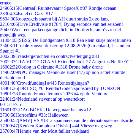
ermee
249
05:15
[Centraal] Ruimtevaart / SpaceX #87 Rondje oceaan
233
04:34
Israel en Gaza #17
96
04:30
Koopzegels sparen bij AH duurt straks 2x zo lang
221
04:06
[Live Eredivisie #1784] Dying seconds van het seizoen!
2
04:05
Weer een parkeergarage dicht in Dordrecht, auto's zo snel
mogelijk weg
118
04:03
[SBS6] De Bondgenoten #318 Een klein kusje moet kunnen
256
03:11
Totale zonsverduistering 12-08-2026 (Groenland, IJsland en
Spanje) #1
30
02:39
Transfergeruchten en contractverlenging #83
70
02:33
GTA VI #12 GTA VI Extended look 27 Augustus Netflix/YT
160
02:32
Oorlog in Oekraïne #1318 Drone baby drone
149
02:09
NPO-manager Menno de Boer (47) op non-actief stuurde
dick-pic rond
40
01:40
[Crowdfunding] #443 Rentestijgingen?
134
01:36
[DRT SC] #6: RendacGoden sponsored by TONZON
198
01:28
Tour de France femmes 2026 #4 op de Ventoux
224
01:24
Nederland stevent af op watertekort
6
01:21
Ps 5
116
01:03
[DAGBOEK] De weg naar balans #12
37
00:58
Horrorfilms #33: Halloween
254
00:52
[AMV] VS #1312 spammers van de internationale rechtsorde
173
00:47
[Keuken Kampioen Divisie] #44 Vitesse mag weg
257
00:47
Hennie van der Most failliet verklaard