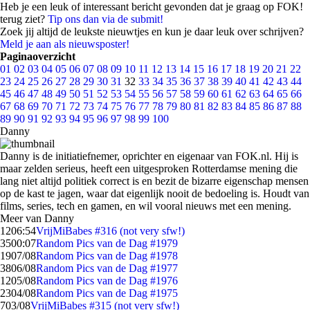
Heb je een leuk of interessant bericht gevonden dat je graag op FOK!
terug ziet?
Tip ons dan via de submit!
Zoek jij altijd de leukste nieuwtjes en kun je daar leuk over schrijven?
Meld je aan als nieuwsposter!
Paginaoverzicht
01
02
03
04
05
06
07
08
09
10
11
12
13
14
15
16
17
18
19
20
21
22
23
24
25
26
27
28
29
30
31
32
33
34
35
36
37
38
39
40
41
42
43
44
45
46
47
48
49
50
51
52
53
54
55
56
57
58
59
60
61
62
63
64
65
66
67
68
69
70
71
72
73
74
75
76
77
78
79
80
81
82
83
84
85
86
87
88
89
90
91
92
93
94
95
96
97
98
99
100
Danny
Danny is de initiatiefnemer, oprichter en eigenaar van FOK.nl. Hij is
maar zelden serieus, heeft een uitgesproken Rotterdamse mening die
lang niet altijd politiek correct is en bezit de bizarre eigenschap mensen
op de kast te jagen, waar dat eigenlijk nooit de bedoeling is. Houdt van
films, series, tech en gamen, en wil vooral nieuws met een mening.
Meer van Danny
12
06:54
VrijMiBabes #316 (not very sfw!)
35
00:07
Random Pics van de Dag #1979
19
07/08
Random Pics van de Dag #1978
38
06/08
Random Pics van de Dag #1977
12
05/08
Random Pics van de Dag #1976
23
04/08
Random Pics van de Dag #1975
7
03/08
VrijMiBabes #315 (not very sfw!)