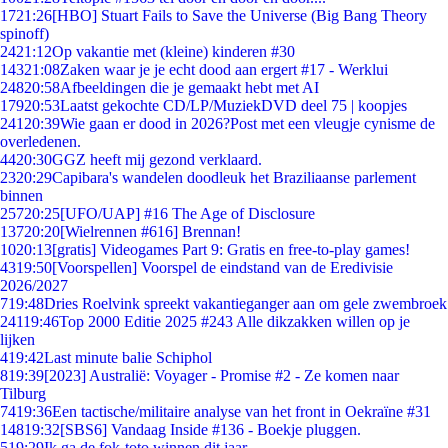
17
21:26
[HBO] Stuart Fails to Save the Universe (Big Bang Theory
spinoff)
24
21:12
Op vakantie met (kleine) kinderen #30
143
21:08
Zaken waar je je echt dood aan ergert #17 - Werklui
248
20:58
Afbeeldingen die je gemaakt hebt met AI
179
20:53
Laatst gekochte CD/LP/MuziekDVD deel 75 | koopjes
241
20:39
Wie gaan er dood in 2026?Post met een vleugje cynisme de
overledenen.
44
20:30
GGZ heeft mij gezond verklaard.
23
20:29
Capibara's wandelen doodleuk het Braziliaanse parlement
binnen
257
20:25
[UFO/UAP] #16 The Age of Disclosure
137
20:20
[Wielrennen #616] Brennan!
10
20:13
[gratis] Videogames Part 9: Gratis en free-to-play games!
43
19:50
[Voorspellen] Voorspel de eindstand van de Eredivisie
2026/2027
7
19:48
Dries Roelvink spreekt vakantieganger aan om gele zwembroek
241
19:46
Top 2000 Editie 2025 #243 Alle dikzakken willen op je
lijken
4
19:42
Last minute balie Schiphol
8
19:39
[2023] Australië: Voyager - Promise #2 - Ze komen naar
Tilburg
74
19:36
Een tactische/militaire analyse van het front in Oekraïne #31
148
19:32
[SBS6] Vandaag Inside #136 - Boekje pluggen.
5
19:29
Ik ga de fok-toto winnen dit jaar