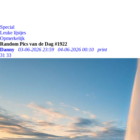
Special
Leuke lijstjes
Opmerkelijk
Random Pics van de Dag #1922
Danny
03-06-2026 23:59
04-06-2026 00:10
print
31
33