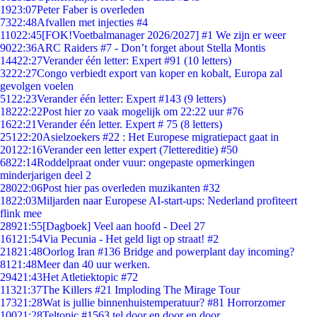
19
23:07
Peter Faber is overleden
73
22:48
Afvallen met injecties #4
110
22:45
[FOK!Voetbalmanager 2026/2027] #1 We zijn er weer
90
22:36
ARC Raiders #7 - Don’t forget about Stella Montis
144
22:27
Verander één letter: Expert #91 (10 letters)
32
22:27
Congo verbiedt export van koper en kobalt, Europa zal
gevolgen voelen
51
22:23
Verander één letter: Expert #143 (9 letters)
182
22:22
Post hier zo vaak mogelijk om 22:22 uur #76
16
22:21
Verander één letter. Expert # 75 (8 letters)
251
22:20
Asielzoekers #22 : Het Europese migratiepact gaat in
201
22:16
Verander een letter expert (7lettereditie) #50
68
22:14
Roddelpraat onder vuur: ongepaste opmerkingen
minderjarigen deel 2
280
22:06
Post hier pas overleden muzikanten #32
18
22:03
Miljarden naar Europese AI-start-ups: Nederland profiteert
flink mee
289
21:55
[Dagboek] Veel aan hoofd - Deel 27
161
21:54
Via Pecunia - Het geld ligt op straat! #2
218
21:48
Oorlog Iran #136 Bridge and powerplant day incoming?
81
21:48
Meer dan 40 uur werken.
294
21:43
Het Atletiektopic #72
113
21:37
The Killers #21 Imploding The Mirage Tour
173
21:28
Wat is jullie binnenhuistemperatuur? #81 Horrorzomer
100
21:28
Teltopic #1563 tel door en door en door....