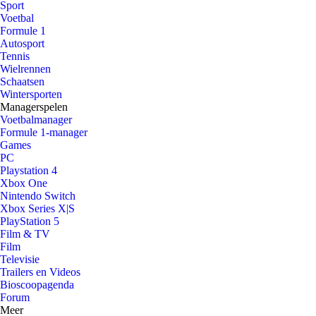
Sport
Voetbal
Formule 1
Autosport
Tennis
Wielrennen
Schaatsen
Wintersporten
Managerspelen
Voetbalmanager
Formule 1-manager
Games
PC
Playstation 4
Xbox One
Nintendo Switch
Xbox Series X|S
PlayStation 5
Film & TV
Film
Televisie
Trailers en Videos
Bioscoopagenda
Forum
Meer