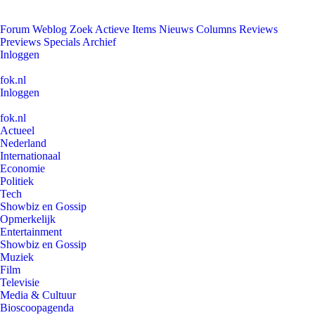
Forum
Weblog
Zoek
Actieve Items
Nieuws
Columns
Reviews
Previews
Specials
Archief
Inloggen
fok.nl
Inloggen
fok.nl
Actueel
Nederland
Internationaal
Economie
Politiek
Tech
Showbiz en Gossip
Opmerkelijk
Entertainment
Showbiz en Gossip
Muziek
Film
Televisie
Media & Cultuur
Bioscoopagenda