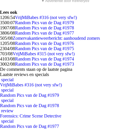
▼ Advertentie door Refinery89
Lees ook
12
06:54
VrijMiBabes #316 (not very sfw!)
35
00:07
Random Pics van de Dag #1979
19
07/08
Random Pics van de Dag #1978
38
06/08
Random Pics van de Dag #1977
5
05/08
Zomervakantieweerbericht: aanhoudend zomers
12
05/08
Random Pics van de Dag #1976
23
04/08
Random Pics van de Dag #1975
7
03/08
VrijMiBabes #315 (not very sfw!)
41
03/08
Random Pics van de Dag #1974
30
02/08
Random Pics van de Dag #1973
De comments staan op de laatste pagina
Laatste reviews en specials
special
VrijMiBabes #316 (not very sfw!)
special
Random Pics van de Dag #1979
special
Random Pics van de Dag #1978
review
Forensics: Crime Scene Detective
special
Random Pics van de Dag #1977