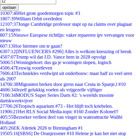
opslaan
103
07:40
Het grote goedemorgen topic #3
18
07:39
William Orbit overleden
121
07:37
Jonge Cambridge professor stapt op na claims over plagiaat
en leugens
8
07:15
Nieuwe Europese richtlijn: vaker repareren ipv vervangen voor
nieuw
6
07:13
Hoe hiermee om te gaan?
63
07:12
[INFLUENCERS #296] Alles is welkom kneuzing of breuk
45
07:07
Trump wil dat J.D. Vance hem in 2028 opvolgt
50
06:51
Woningtekort: dus ga je woningen slopen, logisch
45
06:47
Eeuwig voortleven
76
06:43
Techniekles verdwijnt uit onderbouw: maar half zo veel uren
als 2007
147
06:38
Migranten breken door grens naar Ceuta in Spanje,l #10
46
06:34
Jezelf gelukkig voelen als vrijgezelle vijftiger
71
06:34
MODUS Super Series Darts #2: 's werelds mooiste
dartskweekvijver
277
06:26
Tropisch aquarium #73 - Het blijft toch kriebelen.
119
06:21
Het RLS Social Media-topic #160 Zonder Kolonel!!
4
05:55
Bezoeker verliest deel van vinger in waterattractie Walibi
Holland
4
05:26
EK Atletiek 2026 te Birmingham #1
195
05:16
[SBS6] De Oranjezomer #10 Helene je kan het niet stop