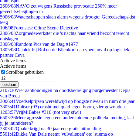
buitenspel
26
06/08
NAVO zet wegens Russische provocatie 250% meer
gevechtsvliegtuigen in
59
06/08
Waterschappen slaan alarm wegens droogte: Gereedschapskist
leeg
1
06/08
Forensics: Crime Scene Detective
23
06/08
Zorgmedewerkster die 's nachts haar vriend bezocht terecht
ontslagen
38
06/08
Random Pics van de Dag #1977
18
05/08
Datalek bij Bol en de Bijenkorf na cyberaanval op logistiek
partner Ceva
Actieve items
Actieve items
Scrollbar gebruiken
opslaan
21
07:30
Vier aanhoudingen na doodsbedreiging burgemeester Depla
van Breda
30
06:41
Voedselprijzen wereldwijd op hoogste niveau in ruim drie jaar
38
05:41
Duitser (93) crasht met quad tegen boom, vier gewonden
12
03:57
VrijMiBabes #316 (not very sfw!)
65
03:26
Meer agressie tegen een andersluidende politieke mening, laat
jij je intimideren?
23
03:02
Quake krijgt na 30 jaar een gratis uitbreiding
55
01:42
Dikke Van Dale neemt 'vulvalippen' op: 'stigma op