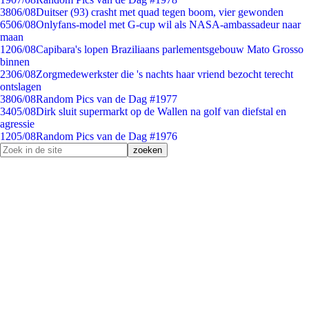
38
06/08
Duitser (93) crasht met quad tegen boom, vier gewonden
65
06/08
Onlyfans-model met G-cup wil als NASA-ambassadeur naar
maan
12
06/08
Capibara's lopen Braziliaans parlementsgebouw Mato Grosso
binnen
23
06/08
Zorgmedewerkster die 's nachts haar vriend bezocht terecht
ontslagen
38
06/08
Random Pics van de Dag #1977
34
05/08
Dirk sluit supermarkt op de Wallen na golf van diefstal en
agressie
12
05/08
Random Pics van de Dag #1976