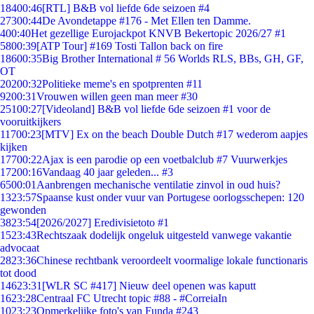
184
00:46
[RTL] B&B vol liefde 6de seizoen #4
273
00:44
De Avondetappe #176 - Met Ellen ten Damme.
4
00:40
Het gezellige Eurojackpot KNVB Bekertopic 2026/27 #1
58
00:39
[ATP Tour] #169 Tosti Tallon back on fire
186
00:35
Big Brother International # 56 Worlds RLS, BBs, GH, GF,
OT
202
00:32
Politieke meme's en spotprenten #11
92
00:31
Vrouwen willen geen man meer #30
251
00:27
[Videoland] B&B vol liefde 6de seizoen #1 voor de
vooruitkijkers
117
00:23
[MTV] Ex on the beach Double Dutch #17 wederom aapjes
kijken
177
00:22
Ajax is een parodie op een voetbalclub #7 Vuurwerkjes
172
00:16
Vandaag 40 jaar geleden... #3
65
00:01
Aanbrengen mechanische ventilatie zinvol in oud huis?
13
23:57
Spaanse kust onder vuur van Portugese oorlogsschepen: 120
gewonden
38
23:54
[2026/2027] Eredivisietoto #1
15
23:43
Rechtszaak dodelijk ongeluk uitgesteld vanwege vakantie
advocaat
28
23:36
Chinese rechtbank veroordeelt voormalige lokale functionaris
tot dood
146
23:31
[WLR SC #417] Nieuw deel openen was kaputt
16
23:28
Centraal FC Utrecht topic #88 - #CorreiaIn
10
23:23
Opmerkelijke foto's van Funda #243