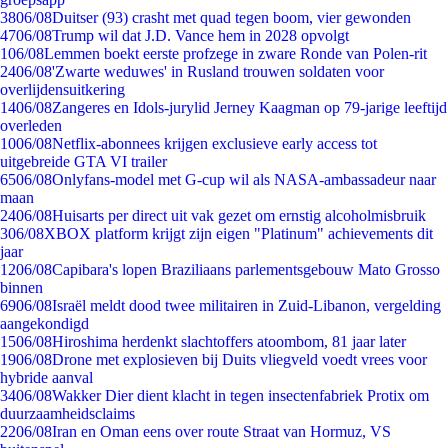
38
06/08
Duitser (93) crasht met quad tegen boom, vier gewonden
47
06/08
Trump wil dat J.D. Vance hem in 2028 opvolgt
1
06/08
Lemmen boekt eerste profzege in zware Ronde van Polen-rit
24
06/08
'Zwarte weduwes' in Rusland trouwen soldaten voor
overlijdensuitkering
14
06/08
Zangeres en Idols-jurylid Jerney Kaagman op 79-jarige leeftijd
overleden
10
06/08
Netflix-abonnees krijgen exclusieve early access tot
uitgebreide GTA VI trailer
65
06/08
Onlyfans-model met G-cup wil als NASA-ambassadeur naar
maan
24
06/08
Huisarts per direct uit vak gezet om ernstig alcoholmisbruik
3
06/08
XBOX platform krijgt zijn eigen "Platinum" achievements dit
jaar
12
06/08
Capibara's lopen Braziliaans parlementsgebouw Mato Grosso
binnen
69
06/08
Israël meldt dood twee militairen in Zuid-Libanon, vergelding
aangekondigd
15
06/08
Hiroshima herdenkt slachtoffers atoombom, 81 jaar later
19
06/08
Drone met explosieven bij Duits vliegveld voedt vrees voor
hybride aanval
34
06/08
Wakker Dier dient klacht in tegen insectenfabriek Protix om
duurzaamheidsclaims
22
06/08
Iran en Oman eens over route Straat van Hormuz, VS