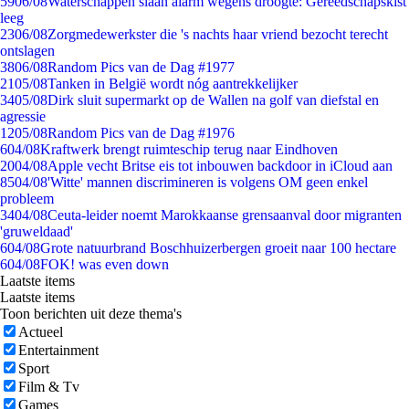
59
06/08
Waterschappen slaan alarm wegens droogte: Gereedschapskist
leeg
23
06/08
Zorgmedewerkster die 's nachts haar vriend bezocht terecht
ontslagen
38
06/08
Random Pics van de Dag #1977
21
05/08
Tanken in België wordt nóg aantrekkelijker
34
05/08
Dirk sluit supermarkt op de Wallen na golf van diefstal en
agressie
12
05/08
Random Pics van de Dag #1976
6
04/08
Kraftwerk brengt ruimteschip terug naar Eindhoven
20
04/08
Apple vecht Britse eis tot inbouwen backdoor in iCloud aan
85
04/08
'Witte' mannen discrimineren is volgens OM geen enkel
probleem
34
04/08
Ceuta-leider noemt Marokkaanse grensaanval door migranten
'gruweldaad'
6
04/08
Grote natuurbrand Boschhuizerbergen groeit naar 100 hectare
6
04/08
FOK! was even down
Laatste items
Laatste items
Toon berichten uit deze thema's
Actueel
Entertainment
Sport
Film & Tv
Games