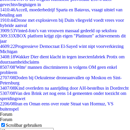
gevechtsvliegtuigen in
14
10:46
Accell, moederbedrijf Sparta en Batavus, vraagt uitstel van
betaling aan
19
10:44
Drone met explosieven bij Duits vliegveld voedt vrees voor
hybride aanval
39
09:53
Vinted-foto's van vrouwen massaal gedeeld op seksfora
3
09:33
XBOX platform krijgt zijn eigen "Platinum" achievements dit
jaar
46
09:22
Progressieve Democraat El-Sayed wint nipt voorverkiezing
Michigan
34
08:18
Wakker Dier dient klacht in tegen insectenfabriek Protix om
duurzaamheidsclaims
85
07/08
'Witte' mannen discrimineren is volgens OM geen enkel
probleem
27
07/08
Doden bij Oekraïense droneaanvallen op Moskou en Sint-
Petersburg
34
07/08
Kind overleden na aanrijding door AH-bestelbus in Dordrecht
53
07/08
Van den Brink zet nog eens 14 gemeenten onder toezicht om
spreidingswet
22
06/08
Iran en Oman eens over route Straat van Hormuz, VS
buitenspel
Forum
Forum
Scrollbar gebruiken