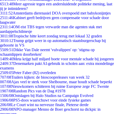
65
13:48
Meer agressie tegen een andersluidende politieke mening, laat
jij je intimideren?
31
11:52
Amsterdams dierenasiel DOA overspoeld met babykonijntjes
25
11:46
Kabinet geeft bedrijven geen compensatie voor schade door
laagwater
23
11:14
OM eist TBS tegen verwarde man die agenten stak met
aardappelschilmesje
30
11:08
Tropische hitte keert zondag terug met lokaal 32 graden
30
10:12
Trump grijpt weer in op automatisch staatsburgerschap bij
geboorte in VS
55
09:51
Dikke Van Dale neemt 'vulvalippen' op: 'stigma op
schaamlippen doorbreken'
14
09:40
Meta krijgt half miljard boete voor mentale schade bij jongeren
24
09:37
Denemarken pakt AI-gebruik in scholen aan: extra mondelinge
examens
25
09:05
Peter Faber (82) overleden
7
07/08
Trailers kijken: de bioscoopreleases van week 32
0
07/08
Ajax veel te sterk voor Shelbourne, maar houdt schade beperkt
1
07/08
Nieuwkomers schitteren bij ruime Europese zege FC Twente
19
07/08
Random Pics van de Dag #1978
15
06/08
Ontslagen bij Halo Studios na Campaign Evolved
19
06/08
PS5-doos waarschuwt voor einde fysieke games
2
06/08
Le Court wint na nerveuze finale, Pieterse derde
29
06/08
NPO-manager Menno de Boer geschorst na dickpic in
groepsapp