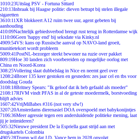
10
10:23
Uitslag PSV - Fortuna Sittard
2
10:13
Inbraak bij Haagse politie: dieven betrapt bij stelen illegale
sigaretten
36
10:11
XR blokkeert A12 ruim twee uur, agent gebeten bij
aanhouding
4
10:09
Nachtelijk gebiedsverbod brengt rust terug in Rotterdamse wijk
11
10:06
Geen 'happy end' bij seksdate via Kinky.nl
49
09:54
VS: kans op Russische aanval op NAVO-land groeit,
munitietekort wordt probleem
50
09:41
PostNL-bezorger steekt bewoner na ruzie over pakket
8
09:19
Hoe 30 landen zich voorbereiden op mogelijke oorlog met
China en Noord-Korea
3
08:25
Vollering slaat dubbelslag in Nice en neemt geel over
12
08:24
Broer 135 keer gestoken en gesneden: zes jaar cel en tbs voor
doodslag Gouda
31
08:18
Britney Spears: "Ik geloof dat ik heb gefaald als moeder"
21
08:17
RIVM vindt PFAS in al de geteste moedermelk, borstvoeding
blijft advies
16
07:42
VrijMiBabes #316 (not very sfw!)
32
07:20
Amsterdams dierenasiel DOA overspoeld met babykonijntjes
71
06:36
Meer agressie tegen een andersluidende politieke mening, laat
jij je intimideren?
5
05:32
Nieuwe president De la Espriella gaat strijd aan met
drugskartels Colombia
49
05:28
Trump wil dat J.D. Vance hem in 2028 opvolgt