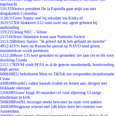
ingebracht
5
20:35
Nieuwe president De la Espriella gaat strijd aan met
drugskartels Colombia
11
20:11
Geen 'happy end' bij seksdate via Kinky.nl
36
19:57
XR blokkeert A12 ruim twee uur, agent gebeten bij
aanhouding
3
19:21
Uitslag NEC - Telstar
22
15:00
Jesus Simulator komt naar Nintendo Switch
31
13:26
Britney Spears: "Ik geloof dat ik heb gefaald als moeder"
49
12:42
VS: kans op Russische aanval op NAVO-land groeit,
munitietekort wordt probleem
12
12:28
Broer 135 keer gestoken en gesneden: zes jaar cel en tbs voor
doodslag Gouda
21
12:17
RIVM vindt PFAS in al de geteste moedermelk, borstvoeding
blijft advies
60
08/08
EU bekritiseert Meta en TikTok om verspreiden desinformatie
Ceuta
43
08/08
Houthi's vallen Saoedi-Arabië en Jemen aan, dreigen met
blokkade olieroute
12
08/08
Vrouw krijgt 30 maanden cel voor afpersing 12-jarige
misdienaar in kerk
50
08/08
PostNL-bezorger steekt bewoner na ruzie over pakket
26
08/08
Wegpiraat scheurt met 146 km/u door het centrum van
Amsterdam
7
08/08
Aanhoudende droogte veroorzaakt scheuren in dijken Zuid-