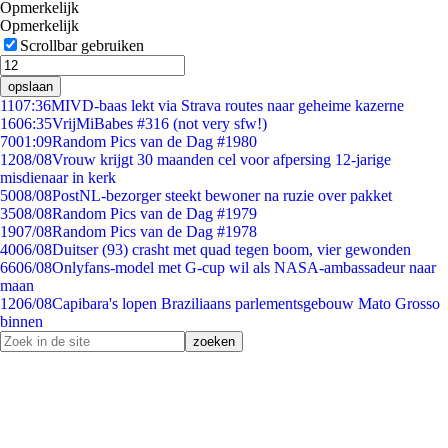
Opmerkelijk
Opmerkelijk
Scrollbar gebruiken
opslaan
11
07:36
MIVD-baas lekt via Strava routes naar geheime kazerne
16
06:35
VrijMiBabes #316 (not very sfw!)
70
01:09
Random Pics van de Dag #1980
12
08/08
Vrouw krijgt 30 maanden cel voor afpersing 12-jarige
misdienaar in kerk
50
08/08
PostNL-bezorger steekt bewoner na ruzie over pakket
35
08/08
Random Pics van de Dag #1979
19
07/08
Random Pics van de Dag #1978
40
06/08
Duitser (93) crasht met quad tegen boom, vier gewonden
66
06/08
Onlyfans-model met G-cup wil als NASA-ambassadeur naar
maan
12
06/08
Capibara's lopen Braziliaans parlementsgebouw Mato Grosso
binnen