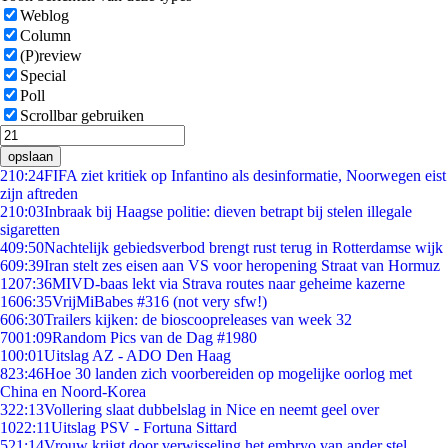
Weblog
Column
(P)review
Special
Poll
Scrollbar gebruiken
opslaan
2
10:24
FIFA ziet kritiek op Infantino als desinformatie, Noorwegen eist
zijn aftreden
2
10:03
Inbraak bij Haagse politie: dieven betrapt bij stelen illegale
sigaretten
4
09:50
Nachtelijk gebiedsverbod brengt rust terug in Rotterdamse wijk
6
09:39
Iran stelt zes eisen aan VS voor heropening Straat van Hormuz
12
07:36
MIVD-baas lekt via Strava routes naar geheime kazerne
16
06:35
VrijMiBabes #316 (not very sfw!)
6
06:30
Trailers kijken: de bioscoopreleases van week 32
70
01:09
Random Pics van de Dag #1980
1
00:01
Uitslag AZ - ADO Den Haag
8
23:46
Hoe 30 landen zich voorbereiden op mogelijke oorlog met
China en Noord-Korea
3
22:13
Vollering slaat dubbelslag in Nice en neemt geel over
10
22:11
Uitslag PSV - Fortuna Sittard
5
21:14
Vrouw krijgt door verwisseling het embryo van ander stel