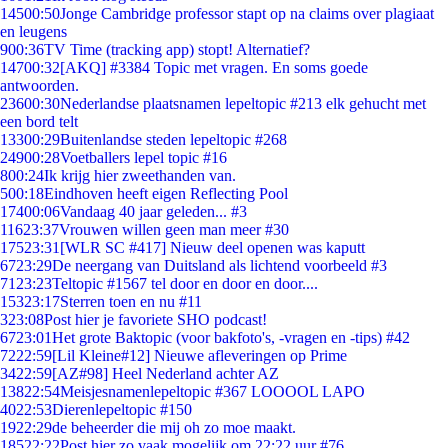
145
00:50
Jonge Cambridge professor stapt op na claims over plagiaat
en leugens
9
00:36
TV Time (tracking app) stopt! Alternatief?
147
00:32
[AKQ] #3384 Topic met vragen. En soms goede
antwoorden.
236
00:30
Nederlandse plaatsnamen lepeltopic #213 elk gehucht met
een bord telt
133
00:29
Buitenlandse steden lepeltopic #268
249
00:28
Voetballers lepel topic #16
8
00:24
Ik krijg hier zweethanden van.
5
00:18
Eindhoven heeft eigen Reflecting Pool
174
00:06
Vandaag 40 jaar geleden... #3
116
23:37
Vrouwen willen geen man meer #30
175
23:31
[WLR SC #417] Nieuw deel openen was kaputt
67
23:29
De neergang van Duitsland als lichtend voorbeeld #3
71
23:23
Teltopic #1567 tel door en door en door....
153
23:17
Sterren toen en nu #11
3
23:08
Post hier je favoriete SHO podcast!
67
23:01
Het grote Baktopic (voor bakfoto's, -vragen en -tips) #42
72
22:59
[Lil Kleine#12] Nieuwe afleveringen op Prime
34
22:59
[AZ#98] Heel Nederland achter AZ
138
22:54
Meisjesnamenlepeltopic #367 LOOOOL LAPO
40
22:53
Dierenlepeltopic #150
19
22:29
de beheerder die mij oh zo moe maakt.
185
22:22
Post hier zo vaak mogelijk om 22:22 uur #76