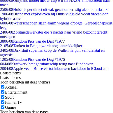
66
06/08
Onlyfans-model met G-cup wil als NASA-ambassadeur naar
maan
25
06/08
Huisarts per direct uit vak gezet om ernstig alcoholmisbruik
19
06/08
Drone met explosieven bij Duits vliegveld voedt vrees voor
hybride aanval
60
06/08
Waterschappen slaan alarm wegens droogte: Gereedschapskist
leeg
24
06/08
Zorgmedewerkster die 's nachts haar vriend bezocht terecht
ontslagen
38
06/08
Random Pics van de Dag #1977
21
05/08
Tanken in België wordt nóg aantrekkelijker
34
05/08
Dirk sluit supermarkt op de Wallen na golf van diefstal en
agressie
12
05/08
Random Pics van de Dag #1976
6
04/08
Kraftwerk brengt ruimteschip terug naar Eindhoven
20
04/08
Apple vecht Britse eis tot inbouwen backdoor in iCloud aan
Laatste items
Laatste items
Toon berichten uit deze thema's
Actueel
Entertainment
Sport
Film & Tv
Games
Toon berichten van deze types