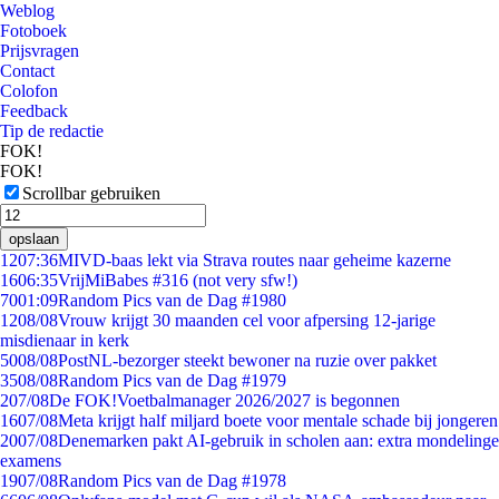
Weblog
Fotoboek
Prijsvragen
Contact
Colofon
Feedback
Tip de redactie
FOK!
FOK!
Scrollbar gebruiken
opslaan
12
07:36
MIVD-baas lekt via Strava routes naar geheime kazerne
16
06:35
VrijMiBabes #316 (not very sfw!)
70
01:09
Random Pics van de Dag #1980
12
08/08
Vrouw krijgt 30 maanden cel voor afpersing 12-jarige
misdienaar in kerk
50
08/08
PostNL-bezorger steekt bewoner na ruzie over pakket
35
08/08
Random Pics van de Dag #1979
2
07/08
De FOK!Voetbalmanager 2026/2027 is begonnen
16
07/08
Meta krijgt half miljard boete voor mentale schade bij jongeren
20
07/08
Denemarken pakt AI-gebruik in scholen aan: extra mondelinge
examens
19
07/08
Random Pics van de Dag #1978