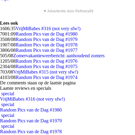
▼ Advertentie door Refinery89
Lees ook
16
06:35
VrijMiBabes #316 (not very sfw!)
70
01:09
Random Pics van de Dag #1980
35
08/08
Random Pics van de Dag #1979
19
07/08
Random Pics van de Dag #1978
38
06/08
Random Pics van de Dag #1977
5
05/08
Zomervakantieweerbericht: aanhoudend zomers
12
05/08
Random Pics van de Dag #1976
23
04/08
Random Pics van de Dag #1975
7
03/08
VrijMiBabes #315 (not very sfw!)
41
03/08
Random Pics van de Dag #1974
De comments staan op de laatste pagina
Laatste reviews en specials
special
VrijMiBabes #316 (not very sfw!)
special
Random Pics van de Dag #1980
special
Random Pics van de Dag #1979
special
Random Pics van de Dag #1978