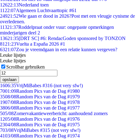
126
22:13
Nederland toen
11
22:07
Algemeen Luchtvaarttopic #61
249
21:52
Wie gaan er dood in 2026?Post met een vleugje cynisme de
overledenen.
113
21:37
Roddelpraat onder vuur: ongepaste opmerkingen
minderjarigen deel 2
136
21:35
[DRT SC] #6: RendacGoden sponsored by TONZON
81
21:23
Vuelta a España 2026 #1
63
21:07
Zou je vreemdgaan in een relatie kunnen vergeven?
Leuke lijstjes
Leuke lijstjes
Scrollbar gebruiken
opslaan
16
06:35
VrijMiBabes #316 (not very sfw!)
70
01:09
Random Pics van de Dag #1980
35
08/08
Random Pics van de Dag #1979
19
07/08
Random Pics van de Dag #1978
38
06/08
Random Pics van de Dag #1977
5
05/08
Zomervakantieweerbericht: aanhoudend zomers
12
05/08
Random Pics van de Dag #1976
23
04/08
Random Pics van de Dag #1975
7
03/08
VrijMiBabes #315 (not very sfw!)
41
03/08
Random Pics van de Dag #1974