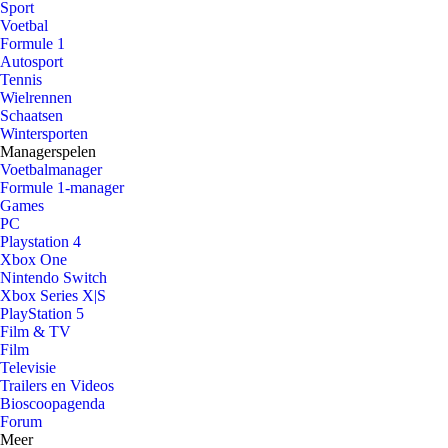
Sport
Voetbal
Formule 1
Autosport
Tennis
Wielrennen
Schaatsen
Wintersporten
Managerspelen
Voetbalmanager
Formule 1-manager
Games
PC
Playstation 4
Xbox One
Nintendo Switch
Xbox Series X|S
PlayStation 5
Film & TV
Film
Televisie
Trailers en Videos
Bioscoopagenda
Forum
Meer