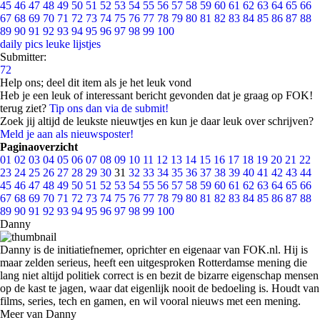
45
46
47
48
49
50
51
52
53
54
55
56
57
58
59
60
61
62
63
64
65
66
67
68
69
70
71
72
73
74
75
76
77
78
79
80
81
82
83
84
85
86
87
88
89
90
91
92
93
94
95
96
97
98
99
100
daily pics
leuke lijstjes
Submitter:
72
Help ons; deel dit item als je het leuk vond
Heb je een leuk of interessant bericht gevonden dat je graag op FOK!
terug ziet?
Tip ons dan via de submit!
Zoek jij altijd de leukste nieuwtjes en kun je daar leuk over schrijven?
Meld je aan als nieuwsposter!
Paginaoverzicht
01
02
03
04
05
06
07
08
09
10
11
12
13
14
15
16
17
18
19
20
21
22
23
24
25
26
27
28
29
30
31
32
33
34
35
36
37
38
39
40
41
42
43
44
45
46
47
48
49
50
51
52
53
54
55
56
57
58
59
60
61
62
63
64
65
66
67
68
69
70
71
72
73
74
75
76
77
78
79
80
81
82
83
84
85
86
87
88
89
90
91
92
93
94
95
96
97
98
99
100
Danny
Danny is de initiatiefnemer, oprichter en eigenaar van FOK.nl. Hij is
maar zelden serieus, heeft een uitgesproken Rotterdamse mening die
lang niet altijd politiek correct is en bezit de bizarre eigenschap mensen
op de kast te jagen, waar dat eigenlijk nooit de bedoeling is. Houdt van
films, series, tech en gamen, en wil vooral nieuws met een mening.
Meer van Danny