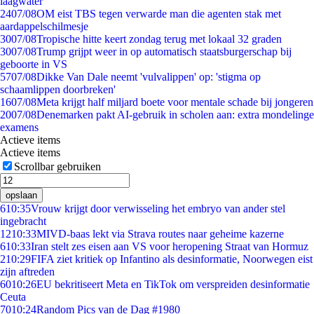
laagwater
24
07/08
OM eist TBS tegen verwarde man die agenten stak met
aardappelschilmesje
30
07/08
Tropische hitte keert zondag terug met lokaal 32 graden
30
07/08
Trump grijpt weer in op automatisch staatsburgerschap bij
geboorte in VS
57
07/08
Dikke Van Dale neemt 'vulvalippen' op: 'stigma op
schaamlippen doorbreken'
16
07/08
Meta krijgt half miljard boete voor mentale schade bij jongeren
20
07/08
Denemarken pakt AI-gebruik in scholen aan: extra mondelinge
examens
Actieve items
Actieve items
Scrollbar gebruiken
opslaan
6
10:35
Vrouw krijgt door verwisseling het embryo van ander stel
ingebracht
12
10:33
MIVD-baas lekt via Strava routes naar geheime kazerne
6
10:33
Iran stelt zes eisen aan VS voor heropening Straat van Hormuz
2
10:29
FIFA ziet kritiek op Infantino als desinformatie, Noorwegen eist
zijn aftreden
60
10:26
EU bekritiseert Meta en TikTok om verspreiden desinformatie
Ceuta
70
10:24
Random Pics van de Dag #1980