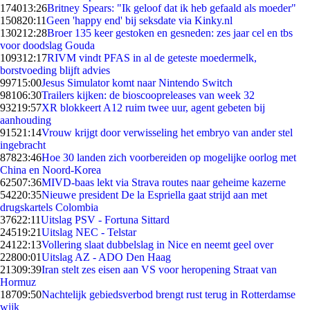
1740
13:26
Britney Spears: "Ik geloof dat ik heb gefaald als moeder"
1508
20:11
Geen 'happy end' bij seksdate via Kinky.nl
1302
12:28
Broer 135 keer gestoken en gesneden: zes jaar cel en tbs
voor doodslag Gouda
1093
12:17
RIVM vindt PFAS in al de geteste moedermelk,
borstvoeding blijft advies
997
15:00
Jesus Simulator komt naar Nintendo Switch
981
06:30
Trailers kijken: de bioscoopreleases van week 32
932
19:57
XR blokkeert A12 ruim twee uur, agent gebeten bij
aanhouding
915
21:14
Vrouw krijgt door verwisseling het embryo van ander stel
ingebracht
878
23:46
Hoe 30 landen zich voorbereiden op mogelijke oorlog met
China en Noord-Korea
625
07:36
MIVD-baas lekt via Strava routes naar geheime kazerne
542
20:35
Nieuwe president De la Espriella gaat strijd aan met
drugskartels Colombia
376
22:11
Uitslag PSV - Fortuna Sittard
245
19:21
Uitslag NEC - Telstar
241
22:13
Vollering slaat dubbelslag in Nice en neemt geel over
228
00:01
Uitslag AZ - ADO Den Haag
213
09:39
Iran stelt zes eisen aan VS voor heropening Straat van
Hormuz
187
09:50
Nachtelijk gebiedsverbod brengt rust terug in Rotterdamse
wijk