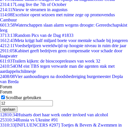
23
14:17
Long live the 7th of October
2
14:11
Nieuw te streamen in augustus
1
14:08
Excelsior opent seizoen met ruime zege op promovendus
Cambuur
60
13:58
Waterschappen slaan alarm wegens droogte: Gereedschapskist
leeg
37
13:13
Random Pics van de Dag #1833
16
12:43
Meta krijgt half miljard boete voor mentale schade bij jongeren
42
12:11
Voedselprijzen wereldwijd op hoogste niveau in ruim drie jaar
29
11:05
Kabinet geeft bedrijven geen compensatie voor schade door
laagwater
6
11:03
Trailers kijken: de bioscoopreleases van week 32
24
10:54
OM eist TBS tegen verwarde man die agenten stak met
aardappelschilmesje
24
08/08
Vier aanhoudingen na doodsbedreiging burgemeester Depla
van Breda
Forum
Forum
Scrollbar gebruiken
opslaan
128
10:34
Huisarts doet haar werk onder invloed van alcohol
253
10:34
Russia vs Ukraine #91
33
10:33
[INFLUENCERS #297] Toetjes & Bevers & Zwemmen in