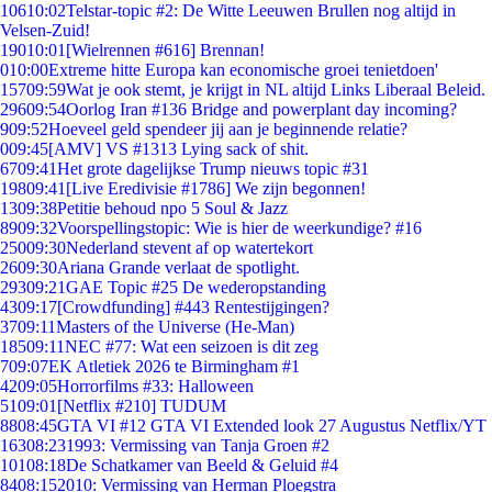
106
10:02
Telstar-topic #2: De Witte Leeuwen Brullen nog altijd in
Velsen-Zuid!
190
10:01
[Wielrennen #616] Brennan!
0
10:00
Extreme hitte Europa kan economische groei tenietdoen'
157
09:59
Wat je ook stemt, je krijgt in NL altijd Links Liberaal Beleid.
296
09:54
Oorlog Iran #136 Bridge and powerplant day incoming?
9
09:52
Hoeveel geld spendeer jij aan je beginnende relatie?
0
09:45
[AMV] VS #1313 Lying sack of shit.
67
09:41
Het grote dagelijkse Trump nieuws topic #31
198
09:41
[Live Eredivisie #1786] We zijn begonnen!
13
09:38
Petitie behoud npo 5 Soul & Jazz
89
09:32
Voorspellingstopic: Wie is hier de weerkundige? #16
250
09:30
Nederland stevent af op watertekort
26
09:30
Ariana Grande verlaat de spotlight.
293
09:21
GAE Topic #25 De wederopstanding
43
09:17
[Crowdfunding] #443 Rentestijgingen?
37
09:11
Masters of the Universe (He-Man)
185
09:11
NEC #77: Wat een seizoen is dit zeg
7
09:07
EK Atletiek 2026 te Birmingham #1
42
09:05
Horrorfilms #33: Halloween
51
09:01
[Netflix #210] TUDUM
88
08:45
GTA VI #12 GTA VI Extended look 27 Augustus Netflix/YT
163
08:23
1993: Vermissing van Tanja Groen #2
101
08:18
De Schatkamer van Beeld & Geluid #4
84
08:15
2010: Vermissing van Herman Ploegstra