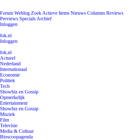
Forum
Weblog
Zoek
Actieve Items
Nieuws
Columns
Reviews
Previews
Specials
Archief
Inloggen
fok.nl
Inloggen
fok.nl
Actueel
Nederland
Internationaal
Economie
Politiek
Tech
Showbiz en Gossip
Opmerkelijk
Entertainment
Showbiz en Gossip
Muziek
Film
Televisie
Media & Cultuur
Bioscoopagenda