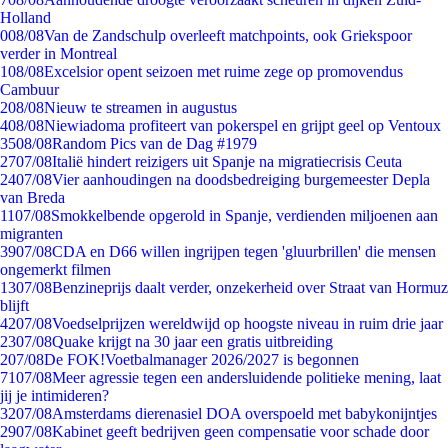
Holland
0
08/08
Van de Zandschulp overleeft matchpoints, ook Griekspoor
verder in Montreal
1
08/08
Excelsior opent seizoen met ruime zege op promovendus
Cambuur
2
08/08
Nieuw te streamen in augustus
4
08/08
Niewiadoma profiteert van pokerspel en grijpt geel op Ventoux
35
08/08
Random Pics van de Dag #1979
27
07/08
Italië hindert reizigers uit Spanje na migratiecrisis Ceuta
24
07/08
Vier aanhoudingen na doodsbedreiging burgemeester Depla
van Breda
11
07/08
Smokkelbende opgerold in Spanje, verdienden miljoenen aan
migranten
39
07/08
CDA en D66 willen ingrijpen tegen 'gluurbrillen' die mensen
ongemerkt filmen
13
07/08
Benzineprijs daalt verder, onzekerheid over Straat van Hormuz
blijft
42
07/08
Voedselprijzen wereldwijd op hoogste niveau in ruim drie jaar
23
07/08
Quake krijgt na 30 jaar een gratis uitbreiding
2
07/08
De FOK!Voetbalmanager 2026/2027 is begonnen
71
07/08
Meer agressie tegen een andersluidende politieke mening, laat
jij je intimideren?
32
07/08
Amsterdams dierenasiel DOA overspoeld met babykonijntjes
29
07/08
Kabinet geeft bedrijven geen compensatie voor schade door