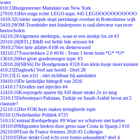
water
0
10:33
Burgemeester Mamdani van New York
279
10:33
Het enige echte LEGO-topic #45 LEGOOOOOOOOOOO
10
10:32
Unieke aanpak stopt jarenlange overlast in Rotterdamse wijk
54
10:29
OM-Teamleider met kinderporno is oud-directeur van twee
basisscholen
162
10:28
Algemeen steektopic, waar er een steekje los zit #3
203
10:28
[RTL] B&B vol liefde 6de seizoen #4
39
10:27
Het hele alfabet #108 en 4letterwoord
182
10:27
Touwtrekken 2.0 #636 - Team 1 beste team *G* *O*
136
10:26
Het grote goedemorgen topic #3
128
10:26
[SBS6] De Bondgenoten #318 Een klein kusje moet kunnen
4
10:25
[Dagboek] Veel aan hoofd - Deel 28
2
10:23
LG nas n1t1 - niet zichtbaar bij aansluiten
104
10:19
De landelijke hittegolf van 2026
114
10:17
Afvallen met injecties #4
124
10:16
Koopzegels sparen bij AH duurt straks 2x zo lang
33
10:15
Defensiepact Pakistan, Turkije en Saudi-Arabië bevat art.5
clausule?
232
10:12
Het FOK!kers maken teringherrie topic
92
10:11
Nederlandse Politiek #725
5
10:11
Centraal Bordspeltopic #9 Waar we schuiven met karton
183
10:09
Migranten breken door grens naar Ceuta in Spanje,l #10
202
10:09
Tour de France femmes 2026 #5 Lollergps
123
10:05
Hoe denkt God echt over homo-seksualiteit? deel 4