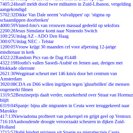
74
05:24
Israël meldt dood twee militairen in Zuid-Libanon, vergelding
aangekondigd
57
02:32
Dikke Van Dale neemt 'vulvalippen' op: 'stigma op
schaamlippen doorbreken'
40
00:59
Vinted-foto's van vrouwen massaal gedeeld op seksfora
22
00:28
Jesus Simulator komt naar Nintendo Switch
1
00:25
Uitslag AZ - ADO Den Haag
3
00:07
Uitslag NEC - Telstar
12
00:05
Vrouw krijgt 30 maanden cel voor afpersing 12-jarige
misdienaar in kerk
43
22:22
Random Pics van de Dag #1448
43
22:19
Houthi's vallen Saoedi-Arabië en Jemen aan, dreigen met
blokkade olieroute
26
21:30
Wegpiraat scheurt met 146 km/u door het centrum van
Amsterdam
39
20:08
CDA en D66 willen ingrijpen tegen 'gluurbrillen' die mensen
ongemerkt filmen
13
19:52
Benzineprijs daalt verder, onzekerheid over Straat van Hormuz
blijft
63
19:04
Spanje: bijna alle migranten in Ceuta weer teruggekeerd naar
Marokko
4
17:13
Niewiadoma profiteert van pokerspel en grijpt geel op Ventoux
7
16:10
Aanhoudende droogte veroorzaakt scheuren in dijken Zuid-
Holland
27
15:52
Italië hindert reizigers uit Spanje na migratiecrisis Ceuta