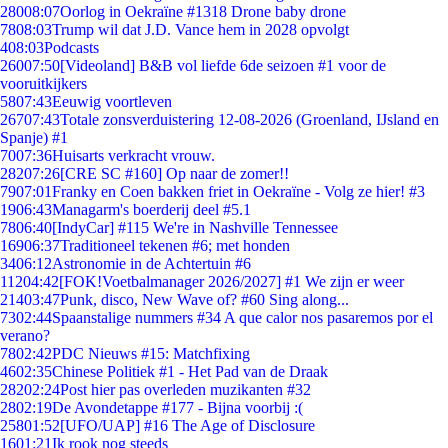
280
08:07
Oorlog in Oekraïne #1318 Drone baby drone
78
08:03
Trump wil dat J.D. Vance hem in 2028 opvolgt
4
08:03
Podcasts
260
07:50
[Videoland] B&B vol liefde 6de seizoen #1 voor de
vooruitkijkers
58
07:43
Eeuwig voortleven
267
07:43
Totale zonsverduistering 12-08-2026 (Groenland, IJsland en
Spanje) #1
70
07:36
Huisarts verkracht vrouw.
282
07:26
[CRE SC #160] Op naar de zomer!!
79
07:01
Franky en Coen bakken friet in Oekraïne - Volg ze hier! #3
19
06:43
Managarm's boerderij deel #5.1
78
06:40
[IndyCar] #115 We're in Nashville Tennessee
169
06:37
Traditioneel tekenen #6; met honden
34
06:12
Astronomie in de Achtertuin #6
112
04:42
[FOK!Voetbalmanager 2026/2027] #1 We zijn er weer
214
03:47
Punk, disco, New Wave of? #60 Sing along...
73
02:44
Spaanstalige nummers #34 A que calor nos pasaremos por el
verano?
78
02:42
PDC Nieuws #15: Matchfixing
46
02:35
Chinese Politiek #1 - Het Pad van de Draak
282
02:24
Post hier pas overleden muzikanten #32
28
02:19
De Avondetappe #177 - Bijna voorbij :(
258
01:52
[UFO/UAP] #16 The Age of Disclosure
16
01:21
Ik rook nog steeds