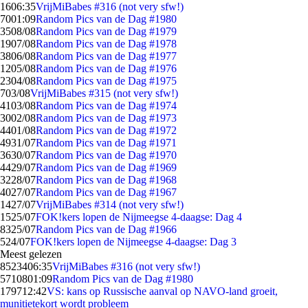
16
06:35
VrijMiBabes #316 (not very sfw!)
70
01:09
Random Pics van de Dag #1980
35
08/08
Random Pics van de Dag #1979
19
07/08
Random Pics van de Dag #1978
38
06/08
Random Pics van de Dag #1977
12
05/08
Random Pics van de Dag #1976
23
04/08
Random Pics van de Dag #1975
7
03/08
VrijMiBabes #315 (not very sfw!)
41
03/08
Random Pics van de Dag #1974
30
02/08
Random Pics van de Dag #1973
44
01/08
Random Pics van de Dag #1972
49
31/07
Random Pics van de Dag #1971
36
30/07
Random Pics van de Dag #1970
44
29/07
Random Pics van de Dag #1969
32
28/07
Random Pics van de Dag #1968
40
27/07
Random Pics van de Dag #1967
14
27/07
VrijMiBabes #314 (not very sfw!)
15
25/07
FOK!kers lopen de Nijmeegse 4-daagse: Dag 4
83
25/07
Random Pics van de Dag #1966
5
24/07
FOK!kers lopen de Nijmeegse 4-daagse: Dag 3
Meest gelezen
85234
06:35
VrijMiBabes #316 (not very sfw!)
57108
01:09
Random Pics van de Dag #1980
1797
12:42
VS: kans op Russische aanval op NAVO-land groeit,
munitietekort wordt probleem