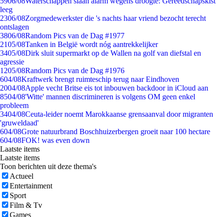
59
06/08
Waterschappen slaan alarm wegens droogte: Gereedschapskist
leeg
23
06/08
Zorgmedewerkster die 's nachts haar vriend bezocht terecht
ontslagen
38
06/08
Random Pics van de Dag #1977
21
05/08
Tanken in België wordt nóg aantrekkelijker
34
05/08
Dirk sluit supermarkt op de Wallen na golf van diefstal en
agressie
12
05/08
Random Pics van de Dag #1976
6
04/08
Kraftwerk brengt ruimteschip terug naar Eindhoven
20
04/08
Apple vecht Britse eis tot inbouwen backdoor in iCloud aan
85
04/08
'Witte' mannen discrimineren is volgens OM geen enkel
probleem
34
04/08
Ceuta-leider noemt Marokkaanse grensaanval door migranten
'gruweldaad'
6
04/08
Grote natuurbrand Boschhuizerbergen groeit naar 100 hectare
6
04/08
FOK! was even down
Laatste items
Laatste items
Toon berichten uit deze thema's
Actueel
Entertainment
Sport
Film & Tv
Games