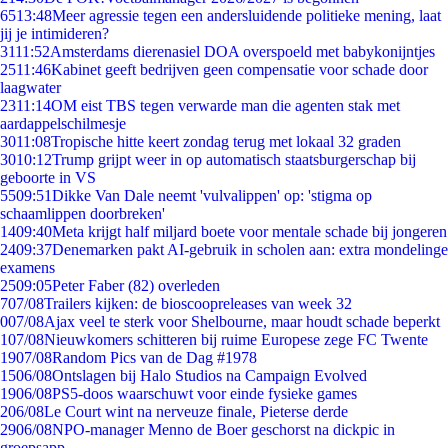
65
13:48
Meer agressie tegen een andersluidende politieke mening, laat
jij je intimideren?
31
11:52
Amsterdams dierenasiel DOA overspoeld met babykonijntjes
25
11:46
Kabinet geeft bedrijven geen compensatie voor schade door
laagwater
23
11:14
OM eist TBS tegen verwarde man die agenten stak met
aardappelschilmesje
30
11:08
Tropische hitte keert zondag terug met lokaal 32 graden
30
10:12
Trump grijpt weer in op automatisch staatsburgerschap bij
geboorte in VS
55
09:51
Dikke Van Dale neemt 'vulvalippen' op: 'stigma op
schaamlippen doorbreken'
14
09:40
Meta krijgt half miljard boete voor mentale schade bij jongeren
24
09:37
Denemarken pakt AI-gebruik in scholen aan: extra mondelinge
examens
25
09:05
Peter Faber (82) overleden
7
07/08
Trailers kijken: de bioscoopreleases van week 32
0
07/08
Ajax veel te sterk voor Shelbourne, maar houdt schade beperkt
1
07/08
Nieuwkomers schitteren bij ruime Europese zege FC Twente
19
07/08
Random Pics van de Dag #1978
15
06/08
Ontslagen bij Halo Studios na Campaign Evolved
19
06/08
PS5-doos waarschuwt voor einde fysieke games
2
06/08
Le Court wint na nerveuze finale, Pieterse derde
29
06/08
NPO-manager Menno de Boer geschorst na dickpic in
groepsapp