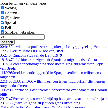
Toon berichten van deze types
Weblog
Column
(P)review
Special
Poll
Scrollbar gebruiken
opslaan
0
04:46
Niewiadoma profiteert van pokerspel en grijpt geel op Ventoux
12
23:08
VrijMiBabes #316 (not very sfw!)
35
23:07
Random Pics van de Dag #1979
18
18:47
Italië hindert reizigers uit Spanje na migratiecrisis Ceuta
19
18:31
Vier aanhoudingen na doodsbedreiging burgemeester Depla
van Breda
11
18:26
Smokkelbende opgerold in Spanje, verdienden miljoenen aan
migranten
22
18:08
CDA en D66 willen ingrijpen tegen 'gluurbrillen' die mensen
ongemerkt filmen
11
17:56
Benzineprijs daalt verder, onzekerheid over Straat van Hormuz
blijft
29
17:47
Voedselprijzen wereldwijd op hoogste niveau in ruim drie jaar
23
14:33
Quake krijgt na 30 jaar een gratis uitbreiding
2
14:30
De FOK!Voetbalmanager 2026/2027 is begonnen