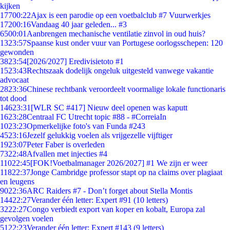
kijken
177
00:22
Ajax is een parodie op een voetbalclub #7 Vuurwerkjes
172
00:16
Vandaag 40 jaar geleden... #3
65
00:01
Aanbrengen mechanische ventilatie zinvol in oud huis?
13
23:57
Spaanse kust onder vuur van Portugese oorlogsschepen: 120
gewonden
38
23:54
[2026/2027] Eredivisietoto #1
15
23:43
Rechtszaak dodelijk ongeluk uitgesteld vanwege vakantie
advocaat
28
23:36
Chinese rechtbank veroordeelt voormalige lokale functionaris
tot dood
146
23:31
[WLR SC #417] Nieuw deel openen was kaputt
16
23:28
Centraal FC Utrecht topic #88 - #CorreiaIn
10
23:23
Opmerkelijke foto's van Funda #243
45
23:16
Jezelf gelukkig voelen als vrijgezelle vijftiger
19
23:07
Peter Faber is overleden
73
22:48
Afvallen met injecties #4
110
22:45
[FOK!Voetbalmanager 2026/2027] #1 We zijn er weer
118
22:37
Jonge Cambridge professor stapt op na claims over plagiaat
en leugens
90
22:36
ARC Raiders #7 - Don’t forget about Stella Montis
144
22:27
Verander één letter: Expert #91 (10 letters)
32
22:27
Congo verbiedt export van koper en kobalt, Europa zal
gevolgen voelen
51
22:23
Verander één letter: Expert #143 (9 letters)