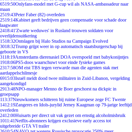
65
19:50
Onlyfans-model met G-cup wil als NASA-ambassadeur naar
maan
25
19:43
Peter Faber (82) overleden
25
19:14
Kabinet geeft bedrijven geen compensatie voor schade door
laagwater
24
18:41
'Zwarte weduwes' in Rusland trouwen soldaten voor
overlijdensuitkering
15
18:32
Ontslagen bij Halo Studios na Campaign Evolved
30
18:32
Trump grijpt weer in op automatisch staatsburgerschap bij
geboorte in VS
31
18:19
Amsterdams dierenasiel DOA overspoeld met babykonijntjes
19
18:06
PS5-doos waarschuwt voor einde fysieke games
23
17:58
OM eist TBS tegen verwarde man die agenten stak met
aardappelschilmesje
69
15:03
Israël meldt dood twee militairen in Zuid-Libanon, vergelding
aangekondigd
29
13:48
NPO-manager Menno de Boer geschorst na dickpic in
groepsapp
1
13:37
Nieuwkomers schitteren bij ruime Europese zege FC Twente
14
12:19
Zangeres en Idols-jurylid Jerney Kaagman op 79-jarige leeftijd
overleden
24
12:00
Huisarts per direct uit vak gezet om ernstig alcoholmisbruik
10
11:41
Netflix-abonnees krijgen exclusieve early access tot
uitgebreide GTA VI trailer
26
10:54
NAVO zet wegens Russische provocatie 250% meer