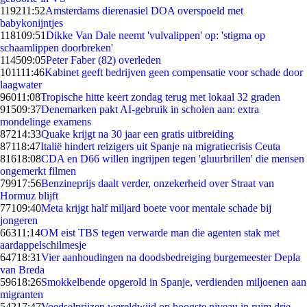
1192
11:52
Amsterdams dierenasiel DOA overspoeld met
babykonijntjes
1181
09:51
Dikke Van Dale neemt 'vulvalippen' op: 'stigma op
schaamlippen doorbreken'
1145
09:05
Peter Faber (82) overleden
1011
11:46
Kabinet geeft bedrijven geen compensatie voor schade door
laagwater
960
11:08
Tropische hitte keert zondag terug met lokaal 32 graden
915
09:37
Denemarken pakt AI-gebruik in scholen aan: extra
mondelinge examens
872
14:33
Quake krijgt na 30 jaar een gratis uitbreiding
871
18:47
Italië hindert reizigers uit Spanje na migratiecrisis Ceuta
816
18:08
CDA en D66 willen ingrijpen tegen 'gluurbrillen' die mensen
ongemerkt filmen
799
17:56
Benzineprijs daalt verder, onzekerheid over Straat van
Hormuz blijft
771
09:40
Meta krijgt half miljard boete voor mentale schade bij
jongeren
663
11:14
OM eist TBS tegen verwarde man die agenten stak met
aardappelschilmesje
647
18:31
Vier aanhoudingen na doodsbedreiging burgemeester Depla
van Breda
596
18:26
Smokkelbende opgerold in Spanje, verdienden miljoenen aan
migranten
542
17:47
Voedselprijzen wereldwijd op hoogste niveau in ruim drie