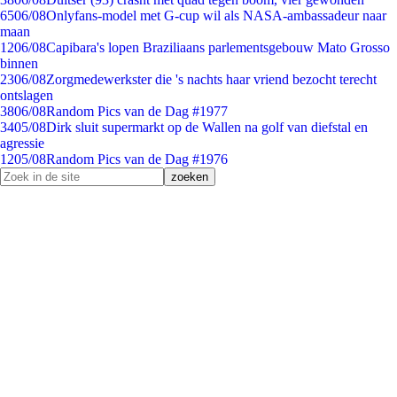
65
06/08
Onlyfans-model met G-cup wil als NASA-ambassadeur naar
maan
12
06/08
Capibara's lopen Braziliaans parlementsgebouw Mato Grosso
binnen
23
06/08
Zorgmedewerkster die 's nachts haar vriend bezocht terecht
ontslagen
38
06/08
Random Pics van de Dag #1977
34
05/08
Dirk sluit supermarkt op de Wallen na golf van diefstal en
agressie
12
05/08
Random Pics van de Dag #1976