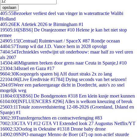
opslaan
4
05:55
Bezoeker verliest deel van vinger in waterattractie Walibi
Holland
4
05:26
EK Atletiek 2026 te Birmingham #1
195
05:16
[SBS6] De Oranjezomer #10 Helene je kan het niet stop
ermee
249
05:15
[Centraal] Ruimtevaart / SpaceX #87 Rondje oceaan
44
04:57
Trump wil dat J.D. Vance hem in 2028 opvolgt
74
04:54
Techniekles verdwijnt uit onderbouw: maar half zo veel uren
als 2007
145
04:46
Migranten breken door grens naar Ceuta in Spanje,l #10
233
04:34
Israel en Gaza #17
96
04:30
Koopzegels sparen bij AH duurt straks 2x zo lang
221
04:06
[Live Eredivisie #1784] Dying seconds van het seizoen!
2
04:05
Weer een parkeergarage dicht in Dordrecht, auto's zo snel
mogelijk weg
118
04:03
[SBS6] De Bondgenoten #318 Een klein kusje moet kunnen
61
04:00
[INFLUENCERS #296] Alles is welkom kneuzing of breuk
256
03:11
Totale zonsverduistering 12-08-2026 (Groenland, IJsland en
Spanje) #1
30
02:39
Transfergeruchten en contractverlenging #83
70
02:33
GTA VI #12 GTA VI Extended look 27 Augustus Netflix/YT
160
02:32
Oorlog in Oekraïne #1318 Drone baby drone
149
02:09
NPO-manager Menno de Boer (47) op non-actief stuurde