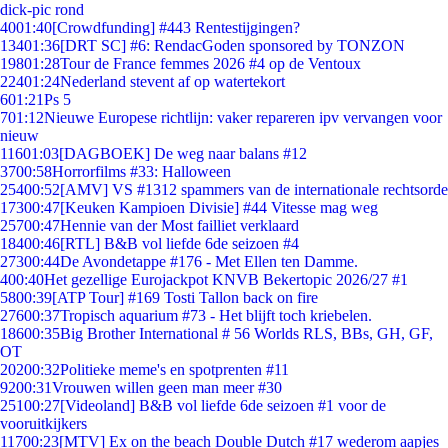
dick-pic rond
40
01:40
[Crowdfunding] #443 Rentestijgingen?
134
01:36
[DRT SC] #6: RendacGoden sponsored by TONZON
198
01:28
Tour de France femmes 2026 #4 op de Ventoux
224
01:24
Nederland stevent af op watertekort
6
01:21
Ps 5
7
01:12
Nieuwe Europese richtlijn: vaker repareren ipv vervangen voor
nieuw
116
01:03
[DAGBOEK] De weg naar balans #12
37
00:58
Horrorfilms #33: Halloween
254
00:52
[AMV] VS #1312 spammers van de internationale rechtsorde
173
00:47
[Keuken Kampioen Divisie] #44 Vitesse mag weg
257
00:47
Hennie van der Most failliet verklaard
184
00:46
[RTL] B&B vol liefde 6de seizoen #4
273
00:44
De Avondetappe #176 - Met Ellen ten Damme.
4
00:40
Het gezellige Eurojackpot KNVB Bekertopic 2026/27 #1
58
00:39
[ATP Tour] #169 Tosti Tallon back on fire
276
00:37
Tropisch aquarium #73 - Het blijft toch kriebelen.
186
00:35
Big Brother International # 56 Worlds RLS, BBs, GH, GF,
OT
202
00:32
Politieke meme's en spotprenten #11
92
00:31
Vrouwen willen geen man meer #30
251
00:27
[Videoland] B&B vol liefde 6de seizoen #1 voor de
vooruitkijkers
117
00:23
[MTV] Ex on the beach Double Dutch #17 wederom aapjes