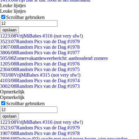
Leuke lijstjes
Leuke lijstjes
Scrollbar gebruiken
opslaan
12
23:08
VrijMiBabes #316 (not very sfw!)
35
23:07
Random Pics van de Dag #1979
19
07/08
Random Pics van de Dag #1978
38
06/08
Random Pics van de Dag #1977
5
05/08
Zomervakantieweerbericht: aanhoudend zomers
12
05/08
Random Pics van de Dag #1976
23
04/08
Random Pics van de Dag #1975
7
03/08
VrijMiBabes #315 (not very sfw!)
41
03/08
Random Pics van de Dag #1974
30
02/08
Random Pics van de Dag #1973
Opmerkelijk
Opmerkelijk
Scrollbar gebruiken
opslaan
12
23:08
VrijMiBabes #316 (not very sfw!)
35
23:07
Random Pics van de Dag #1979
19
07/08
Random Pics van de Dag #1978
38
06/08
Duitser (93) crasht met quad tegen boom, vier gewonden