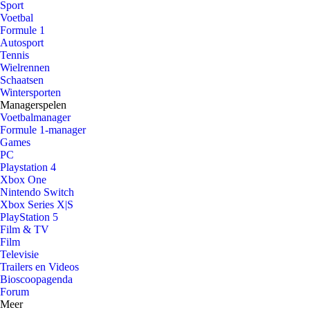
Sport
Voetbal
Formule 1
Autosport
Tennis
Wielrennen
Schaatsen
Wintersporten
Managerspelen
Voetbalmanager
Formule 1-manager
Games
PC
Playstation 4
Xbox One
Nintendo Switch
Xbox Series X|S
PlayStation 5
Film & TV
Film
Televisie
Trailers en Videos
Bioscoopagenda
Forum
Meer