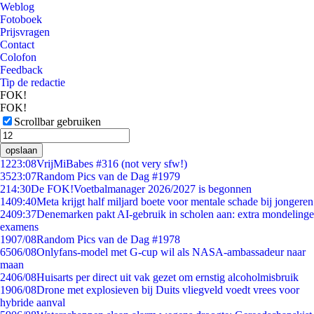
Weblog
Fotoboek
Prijsvragen
Contact
Colofon
Feedback
Tip de redactie
FOK!
FOK!
Scrollbar gebruiken
opslaan
12
23:08
VrijMiBabes #316 (not very sfw!)
35
23:07
Random Pics van de Dag #1979
2
14:30
De FOK!Voetbalmanager 2026/2027 is begonnen
14
09:40
Meta krijgt half miljard boete voor mentale schade bij jongeren
24
09:37
Denemarken pakt AI-gebruik in scholen aan: extra mondelinge
examens
19
07/08
Random Pics van de Dag #1978
65
06/08
Onlyfans-model met G-cup wil als NASA-ambassadeur naar
maan
24
06/08
Huisarts per direct uit vak gezet om ernstig alcoholmisbruik
19
06/08
Drone met explosieven bij Duits vliegveld voedt vrees voor
hybride aanval