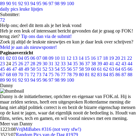
89
90
91
92
93
94
95
96
97
98
99
100
daily pics
leuke lijstjes
Submitter:
72
Help ons; deel dit item als je het leuk vond
Heb je een leuk of interessant bericht gevonden dat je graag op FOK!
terug ziet?
Tip ons dan via de submit!
Zoek jij altijd de leukste nieuwtjes en kun je daar leuk over schrijven?
Meld je aan als nieuwsposter!
Paginaoverzicht
01
02
03
04
05
06
07
08
09
10
11
12
13
14
15
16
17
18
19
20
21
22
23
24
25
26
27
28
29
30
31
32
33
34
35
36
37
38
39
40
41
42
43
44
45
46
47
48
49
50
51
52
53
54
55
56
57
58
59
60
61
62
63
64
65
66
67
68
69
70
71
72
73
74
75
76
77
78
79
80
81
82
83
84
85
86
87
88
89
90
91
92
93
94
95
96
97
98
99
100
Danny
Danny is de initiatiefnemer, oprichter en eigenaar van FOK.nl. Hij is
maar zelden serieus, heeft een uitgesproken Rotterdamse mening die
lang niet altijd politiek correct is en bezit de bizarre eigenschap mensen
op de kast te jagen, waar dat eigenlijk nooit de bedoeling is. Houdt van
films, series, tech en gamen, en wil vooral nieuws met een mening.
Meer van Danny
12
23:08
VrijMiBabes #316 (not very sfw!)
35
23:07
Random Pics van de Dag #1979