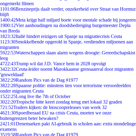
ongemerkt filmen
11
01:06
Benzineprijs daalt verder, onzekerheid over Straat van Hormuz
blijft
14
00:42
Meta krijgt half miljard boete voor mentale schade bij jongeren
19
00:12
Vier aanhoudingen na doodsbedreiging burgemeester Depla
van Breda
18
23:32
Italië hindert reizigers uit Spanje na migratiecrisis Ceuta
11
23:30
Smokkelbende opgerold in Spanje, verdienden miljoenen aan
migranten
59
22:53
Waterschappen slaan alarm wegens droogte: Gereedschapskist
leeg
47
22:43
Trump wil dat J.D. Vance hem in 2028 opvolgt
34
22:32
Ceuta-leider noemt Marokkaanse grensaanval door migranten
'gruweldaad'
38
22:29
Random Pics van de Dag #1977
38
22:28
Spaanse politie: minstens tien voor terrorisme veroordeelden
onder migranten Ceuta
15
22:25
Long live the 7th of October
30
22:20
Tropische hitte keert zondag terug met lokaal 32 graden
7
21:52
Trailers kijken: de bioscoopreleases van week 32
46
21:30
Spoedberaad EU na crisis Ceuta, moeten we onze
buitengrenzen beter bewaken?
24
21:01
Denemarken pakt AI-gebruik in scholen aan: extra mondelinge
examens
35
19:58
Random Pics van de Dag #1979