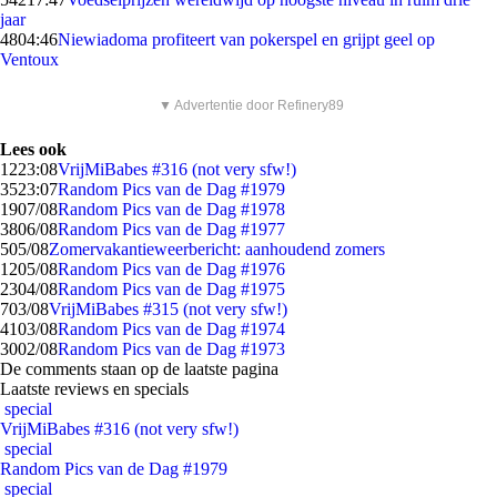
jaar
48
04:46
Niewiadoma profiteert van pokerspel en grijpt geel op
Ventoux
▼ Advertentie door Refinery89
Lees ook
12
23:08
VrijMiBabes #316 (not very sfw!)
35
23:07
Random Pics van de Dag #1979
19
07/08
Random Pics van de Dag #1978
38
06/08
Random Pics van de Dag #1977
5
05/08
Zomervakantieweerbericht: aanhoudend zomers
12
05/08
Random Pics van de Dag #1976
23
04/08
Random Pics van de Dag #1975
7
03/08
VrijMiBabes #315 (not very sfw!)
41
03/08
Random Pics van de Dag #1974
30
02/08
Random Pics van de Dag #1973
De comments staan op de laatste pagina
Laatste reviews en specials
special
VrijMiBabes #316 (not very sfw!)
special
Random Pics van de Dag #1979
special