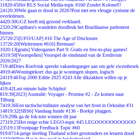
118
20:45
Het RLS Social Media-topic #160 Zonder Kolonel!!
241
20:39
Wie gaan er dood in 2026?Post met een vleugje cynisme de
overledenen.
44
20:30
GGZ heeft mij gezond verklaard.
23
20:29
Capibara's wandelen doodleuk het Braziliaanse parlement
binnen
257
20:25
[UFO/UAP] #16 The Age of Disclosure
137
20:20
[Wielrennen #616] Brennan!
10
20:13
[gratis] Videogames Part 9: Gratis en free-to-play games!
43
19:50
[Voorspellen] Voorspel de eindstand van de Eredivisie
2026/2027
7
19:48
Dries Roelvink spreekt vakantieganger aan om gele zwembroek
49
19:46
Woningtekort: dus ga je woningen slopen, logisch
241
19:46
Top 2000 Editie 2025 #243 Alle dikzakken willen op je
lijken
4
19:42
Last minute balie Schiphol
8
19:39
[2023] Australië: Voyager - Promise #2 - Ze komen naar
Tilburg
74
19:36
Een tactische/militaire analyse van het front in Oekraïne #31
148
19:32
[SBS6] Vandaag Inside #136 - Boekje pluggen.
5
19:29
Ik ga de fok-toto winnen dit jaar
273
19:25
Het enige echte LEGO-topic #45 LEGOOOOOOOOOOO
235
19:13
Frontpage Feedback Topic #60
9
19:07
14-jarige leerling Thailand schiet grootouders en leraren dood
14
19:06
Prijs Bar le duc rood in het buitenland