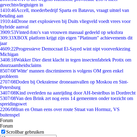
gevechtsvliegtuigen in
14
10:46
Accell, moederbedrijf Sparta en Batavus, vraagt uitstel van
betaling aan
19
10:44
Drone met explosieven bij Duits vliegveld voedt vrees voor
hybride aanval
39
09:53
Vinted-foto's van vrouwen massaal gedeeld op seksfora
3
09:33
XBOX platform krijgt zijn eigen "Platinum" achievements dit
jaar
46
09:22
Progressieve Democraat El-Sayed wint nipt voorverkiezing
Michigan
34
08:18
Wakker Dier dient klacht in tegen insectenfabriek Protix om
duurzaamheidsclaims
85
07/08
'Witte' mannen discrimineren is volgens OM geen enkel
probleem
27
07/08
Doden bij Oekraïense droneaanvallen op Moskou en Sint-
Petersburg
34
07/08
Kind overleden na aanrijding door AH-bestelbus in Dordrecht
53
07/08
Van den Brink zet nog eens 14 gemeenten onder toezicht om
spreidingswet
22
06/08
Iran en Oman eens over route Straat van Hormuz, VS
buitenspel
Forum
Forum
Scrollbar gebruiken