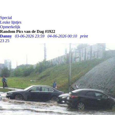
Special
Leuke lijstjes
Opmerkelijk
Random Pics van de Dag #1922
Danny
03-06-2026 23:59
04-06-2026 00:10
print
23
25