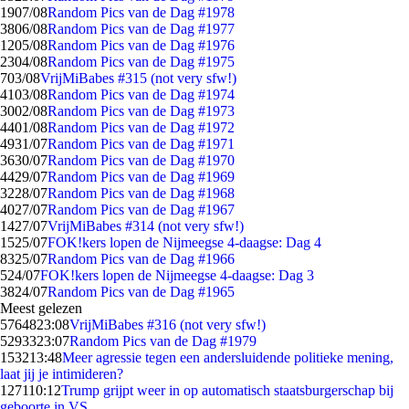
19
07/08
Random Pics van de Dag #1978
38
06/08
Random Pics van de Dag #1977
12
05/08
Random Pics van de Dag #1976
23
04/08
Random Pics van de Dag #1975
7
03/08
VrijMiBabes #315 (not very sfw!)
41
03/08
Random Pics van de Dag #1974
30
02/08
Random Pics van de Dag #1973
44
01/08
Random Pics van de Dag #1972
49
31/07
Random Pics van de Dag #1971
36
30/07
Random Pics van de Dag #1970
44
29/07
Random Pics van de Dag #1969
32
28/07
Random Pics van de Dag #1968
40
27/07
Random Pics van de Dag #1967
14
27/07
VrijMiBabes #314 (not very sfw!)
15
25/07
FOK!kers lopen de Nijmeegse 4-daagse: Dag 4
83
25/07
Random Pics van de Dag #1966
5
24/07
FOK!kers lopen de Nijmeegse 4-daagse: Dag 3
38
24/07
Random Pics van de Dag #1965
Meest gelezen
57648
23:08
VrijMiBabes #316 (not very sfw!)
52933
23:07
Random Pics van de Dag #1979
1532
13:48
Meer agressie tegen een andersluidende politieke mening,
laat jij je intimideren?
1271
10:12
Trump grijpt weer in op automatisch staatsburgerschap bij
geboorte in VS