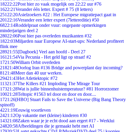
182
22:22
Post hier zo vaak mogelijk om 22:22 uur #76
16
22:21
Verander één letter. Expert # 75 (8 letters)
251
22:20
Asielzoekers #22 : Het Europese migratiepact gaat in
201
22:16
Verander een letter expert (7lettereditie) #50
68
22:14
Roddelpraat onder vuur: ongepaste opmerkingen
minderjarigen deel 2
280
22:06
Post hier pas overleden muzikanten #32
18
22:03
Miljarden naar Europese AI-start-ups: Nederland profiteert
flink mee
289
21:55
[Dagboek] Veel aan hoofd - Deel 27
161
21:54
Via Pecunia - Het geld ligt op straat! #2
17
21:50
William Orbit overleden
218
21:48
Oorlog Iran #136 Bridge and powerplant day incoming?
81
21:48
Meer dan 40 uur werken.
294
21:43
Het Atletiektopic #72
113
21:37
The Killers #21 Imploding The Mirage Tour
173
21:28
Wat is jullie binnenhuistemperatuur? #81 Horrorzomer
100
21:28
Teltopic #1563 tel door en door en door....
17
21:26
[HBO] Stuart Fails to Save the Universe (Big Bang Theory
spinoff)
42
21:19
Eeuwig voortleven
24
21:12
Op vakantie met (kleine) kinderen #30
143
21:08
Zaken waar je je echt dood aan ergert #17 - Werklui
248
20:58
Afbeeldingen die je gemaakt hebt met AI
179
20:53
Laatst gekochte CD/LP/MuziekDVD deel 75 | koopjes