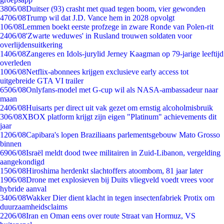
38
06/08
Duitser (93) crasht met quad tegen boom, vier gewonden
47
06/08
Trump wil dat J.D. Vance hem in 2028 opvolgt
1
06/08
Lemmen boekt eerste profzege in zware Ronde van Polen-rit
24
06/08
'Zwarte weduwes' in Rusland trouwen soldaten voor
overlijdensuitkering
14
06/08
Zangeres en Idols-jurylid Jerney Kaagman op 79-jarige leeftijd
overleden
10
06/08
Netflix-abonnees krijgen exclusieve early access tot
uitgebreide GTA VI trailer
65
06/08
Onlyfans-model met G-cup wil als NASA-ambassadeur naar
maan
24
06/08
Huisarts per direct uit vak gezet om ernstig alcoholmisbruik
3
06/08
XBOX platform krijgt zijn eigen "Platinum" achievements dit
jaar
12
06/08
Capibara's lopen Braziliaans parlementsgebouw Mato Grosso
binnen
69
06/08
Israël meldt dood twee militairen in Zuid-Libanon, vergelding
aangekondigd
15
06/08
Hiroshima herdenkt slachtoffers atoombom, 81 jaar later
19
06/08
Drone met explosieven bij Duits vliegveld voedt vrees voor
hybride aanval
34
06/08
Wakker Dier dient klacht in tegen insectenfabriek Protix om
duurzaamheidsclaims
22
06/08
Iran en Oman eens over route Straat van Hormuz, VS