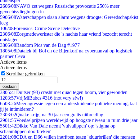
buitenspel
26
06/08
NAVO zet wegens Russische provocatie 250% meer
gevechtsvliegtuigen in
59
06/08
Waterschappen slaan alarm wegens droogte: Gereedschapskist
leeg
1
06/08
Forensics: Crime Scene Detective
23
06/08
Zorgmedewerkster die 's nachts haar vriend bezocht terecht
ontslagen
38
06/08
Random Pics van de Dag #1977
18
05/08
Datalek bij Bol en de Bijenkorf na cyberaanval op logistiek
partner Ceva
Actieve items
Actieve items
Scrollbar gebruiken
opslaan
38
05:41
Duitser (93) crasht met quad tegen boom, vier gewonden
12
03:57
VrijMiBabes #316 (not very sfw!)
65
03:26
Meer agressie tegen een andersluidende politieke mening, laat
jij je intimideren?
23
03:02
Quake krijgt na 30 jaar een gratis uitbreiding
29
01:55
Voedselprijzen wereldwijd op hoogste niveau in ruim drie jaar
55
01:42
Dikke Van Dale neemt 'vulvalippen' op: 'stigma op
schaamlippen doorbreken'
22
01:08
CDA en D66 willen ingrijpen tegen 'gluurbrillen' die mensen