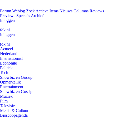
Forum
Weblog
Zoek
Actieve Items
Nieuws
Columns
Reviews
Previews
Specials
Archief
Inloggen
fok.nl
Inloggen
fok.nl
Actueel
Nederland
Internationaal
Economie
Politiek
Tech
Showbiz en Gossip
Opmerkelijk
Entertainment
Showbiz en Gossip
Muziek
Film
Televisie
Media & Cultuur
Bioscoopagenda