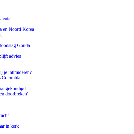
 Ceuta
na en Noord-Korea
g
r doodslag Gouda
ijft advies
ij je intimideren?
ls Colombia
g aangekondigd
pen doorbreken'
racht
ar in kerk