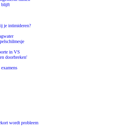
blijft
ij je intimideren?
agwater
pelschilmesje
oorte in VS
pen doorbreken'
e examens
ekort wordt probleem