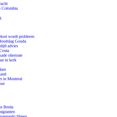
racht
ls Colombia
g
ekort wordt probleem
r doodslag Gouda
ijft advies
 Ceuta
kade olieroute
ar in kerk
rdam
land
r in Montreal
uur
an Breda
migranten
ongemerkt filmen