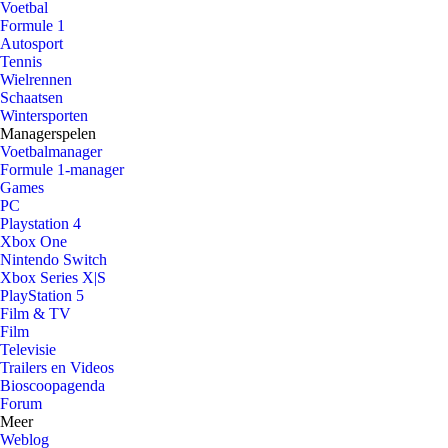
Voetbal
Formule 1
Autosport
Tennis
Wielrennen
Schaatsen
Wintersporten
Managerspelen
Voetbalmanager
Formule 1-manager
Games
PC
Playstation 4
Xbox One
Nintendo Switch
Xbox Series X|S
PlayStation 5
Film & TV
Film
Televisie
Trailers en Videos
Bioscoopagenda
Forum
Meer
Weblog