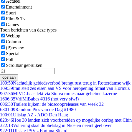
Actueel
Entertainment
Sport
Film & Tv
Games
Toon berichten van deze types
Weblog
Column
(P)review
Special
Poll
Scrollbar gebruiken
opslaan
1
09:50
Nachtelijk gebiedsverbod brengt rust terug in Rotterdamse wijk
1
09:39
Iran stelt zes eisen aan VS voor heropening Straat van Hormuz
9
07:36
MIVD-baas lekt via Strava routes naar geheime kazerne
16
06:35
VrijMiBabes #316 (not very sfw!)
6
06:30
Trailers kijken: de bioscoopreleases van week 32
63
01:09
Random Pics van de Dag #1980
1
00:01
Uitslag AZ - ADO Den Haag
8
23:46
Hoe 30 landen zich voorbereiden op mogelijke oorlog met Chi
3
22:13
Vollering slaat dubbelslag in Nice en neemt geel over
9
22:11
Uitslag PSV - Fortuna Sittard