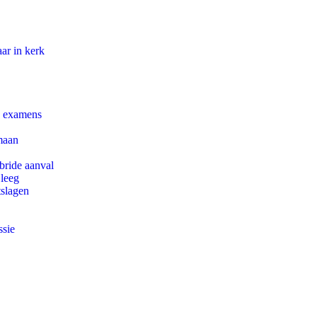
ar in kerk
e examens
maan
bride aanval
 leeg
tslagen
ssie