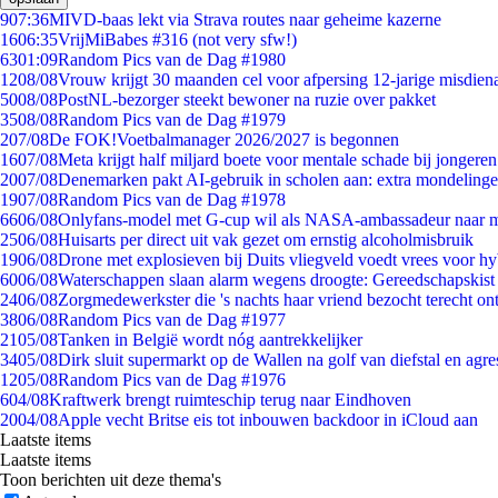
9
07:36
MIVD-baas lekt via Strava routes naar geheime kazerne
16
06:35
VrijMiBabes #316 (not very sfw!)
63
01:09
Random Pics van de Dag #1980
12
08/08
Vrouw krijgt 30 maanden cel voor afpersing 12-jarige misdiena
50
08/08
PostNL-bezorger steekt bewoner na ruzie over pakket
35
08/08
Random Pics van de Dag #1979
2
07/08
De FOK!Voetbalmanager 2026/2027 is begonnen
16
07/08
Meta krijgt half miljard boete voor mentale schade bij jongeren
20
07/08
Denemarken pakt AI-gebruik in scholen aan: extra mondeling
19
07/08
Random Pics van de Dag #1978
66
06/08
Onlyfans-model met G-cup wil als NASA-ambassadeur naar 
25
06/08
Huisarts per direct uit vak gezet om ernstig alcoholmisbruik
19
06/08
Drone met explosieven bij Duits vliegveld voedt vrees voor hy
60
06/08
Waterschappen slaan alarm wegens droogte: Gereedschapskist
24
06/08
Zorgmedewerkster die 's nachts haar vriend bezocht terecht on
38
06/08
Random Pics van de Dag #1977
21
05/08
Tanken in België wordt nóg aantrekkelijker
34
05/08
Dirk sluit supermarkt op de Wallen na golf van diefstal en agre
12
05/08
Random Pics van de Dag #1976
6
04/08
Kraftwerk brengt ruimteschip terug naar Eindhoven
20
04/08
Apple vecht Britse eis tot inbouwen backdoor in iCloud aan
Laatste items
Laatste items
Toon berichten uit deze thema's