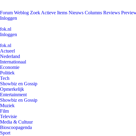
Forum
Weblog
Zoek
Actieve Items
Nieuws
Columns
Reviews
Previe
Inloggen
fok.nl
Inloggen
fok.nl
Actueel
Nederland
Internationaal
Economie
Politiek
Tech
Showbiz en Gossip
Opmerkelijk
Entertainment
Showbiz en Gossip
Muziek
Film
Televisie
Media & Cultuur
Bioscoopagenda
Sport