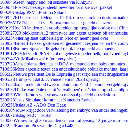
10
09:46
Geen 'happy end' bij seksdate via Kinky.nl
50
09:41
PostNL-bezorger steekt bewoner na ruzie over pakket
9
09:29
Uitslag PSV - Fortuna Sittard
59
09:27
EU bekritiseert Meta en TikTok om verspreiden desinformatie
9
09:26
MIVD-baas lekt via Strava routes naar geheime kazerne
8
09:19
Hoe 30 landen zich voorbereiden op mogelijke oorlog met Chi
35
08:27
XR blokkeert A12 ruim twee uur, agent gebeten bij aanhoudin
3
08:25
Vollering slaat dubbelslag in Nice en neemt geel over
12
08:24
Broer 135 keer gestoken en gesneden: zes jaar cel en tbs voo
31
08:18
Britney Spears: "Ik geloof dat ik heb gefaald als moeder"
21
08:17
RIVM vindt PFAS in al de geteste moedermelk, borstvoeding bl
16
07:42
VrijMiBabes #316 (not very sfw!)
32
07:20
Amsterdams dierenasiel DOA overspoeld met babykonijntjes
71
06:36
Meer agressie tegen een andersluidende politieke mening, laat j
5
05:32
Nieuwe president De la Espriella gaat strijd aan met drugskarte
49
05:28
Trump wil dat J.D. Vance hem in 2028 opvolgt
74
05:24
Israël meldt dood twee militairen in Zuid-Libanon, vergeldin
57
02:32
Dikke Van Dale neemt 'vulvalippen' op: 'stigma op schaamlip
40
00:59
Vinted-foto's van vrouwen massaal gedeeld op seksfora
22
00:28
Jesus Simulator komt naar Nintendo Switch
1
00:25
Uitslag AZ - ADO Den Haag
4
00:10
Vrouw krijgt door verwisseling het embryo van ander stel ingeb
3
00:07
Uitslag NEC - Telstar
12
00:05
Vrouw krijgt 30 maanden cel voor afpersing 12-jarige misdiena
43
22:22
Random Pics van de Dag #1448