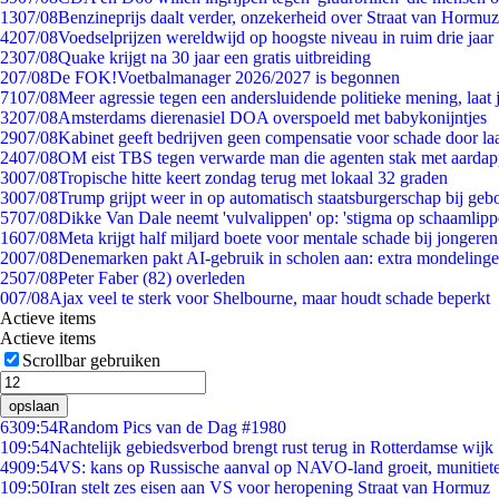
13
07/08
Benzineprijs daalt verder, onzekerheid over Straat van Hormuz 
42
07/08
Voedselprijzen wereldwijd op hoogste niveau in ruim drie jaar
23
07/08
Quake krijgt na 30 jaar een gratis uitbreiding
2
07/08
De FOK!Voetbalmanager 2026/2027 is begonnen
71
07/08
Meer agressie tegen een andersluidende politieke mening, laat j
32
07/08
Amsterdams dierenasiel DOA overspoeld met babykonijntjes
29
07/08
Kabinet geeft bedrijven geen compensatie voor schade door la
24
07/08
OM eist TBS tegen verwarde man die agenten stak met aardap
30
07/08
Tropische hitte keert zondag terug met lokaal 32 graden
30
07/08
Trump grijpt weer in op automatisch staatsburgerschap bij geb
57
07/08
Dikke Van Dale neemt 'vulvalippen' op: 'stigma op schaamlip
16
07/08
Meta krijgt half miljard boete voor mentale schade bij jongeren
20
07/08
Denemarken pakt AI-gebruik in scholen aan: extra mondeling
25
07/08
Peter Faber (82) overleden
0
07/08
Ajax veel te sterk voor Shelbourne, maar houdt schade beperkt
Actieve items
Actieve items
Scrollbar gebruiken
opslaan
63
09:54
Random Pics van de Dag #1980
1
09:54
Nachtelijk gebiedsverbod brengt rust terug in Rotterdamse wijk
49
09:54
VS: kans op Russische aanval op NAVO-land groeit, munitiet
1
09:50
Iran stelt zes eisen aan VS voor heropening Straat van Hormuz