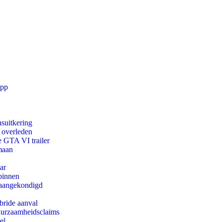
app
suitkering
d overleden
e GTA VI trailer
maan
ar
binnen
g aangekondigd
bride aanval
duurzaamheidsclaims
el