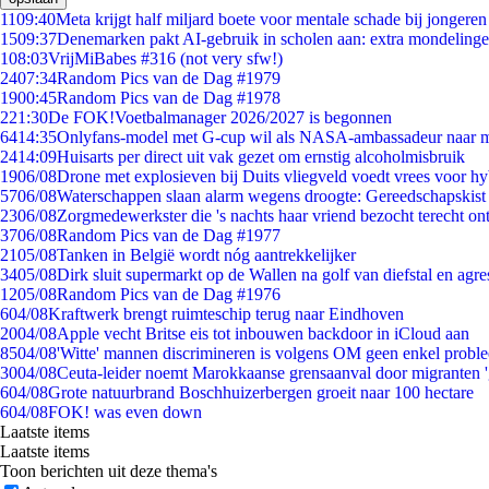
11
09:40
Meta krijgt half miljard boete voor mentale schade bij jongeren
15
09:37
Denemarken pakt AI-gebruik in scholen aan: extra mondeling
1
08:03
VrijMiBabes #316 (not very sfw!)
24
07:34
Random Pics van de Dag #1979
19
00:45
Random Pics van de Dag #1978
2
21:30
De FOK!Voetbalmanager 2026/2027 is begonnen
64
14:35
Onlyfans-model met G-cup wil als NASA-ambassadeur naar 
24
14:09
Huisarts per direct uit vak gezet om ernstig alcoholmisbruik
19
06/08
Drone met explosieven bij Duits vliegveld voedt vrees voor hy
57
06/08
Waterschappen slaan alarm wegens droogte: Gereedschapskist
23
06/08
Zorgmedewerkster die 's nachts haar vriend bezocht terecht on
37
06/08
Random Pics van de Dag #1977
21
05/08
Tanken in België wordt nóg aantrekkelijker
34
05/08
Dirk sluit supermarkt op de Wallen na golf van diefstal en agre
12
05/08
Random Pics van de Dag #1976
6
04/08
Kraftwerk brengt ruimteschip terug naar Eindhoven
20
04/08
Apple vecht Britse eis tot inbouwen backdoor in iCloud aan
85
04/08
'Witte' mannen discrimineren is volgens OM geen enkel probl
30
04/08
Ceuta-leider noemt Marokkaanse grensaanval door migranten 
6
04/08
Grote natuurbrand Boschhuizerbergen groeit naar 100 hectare
6
04/08
FOK! was even down
Laatste items
Laatste items
Toon berichten uit deze thema's