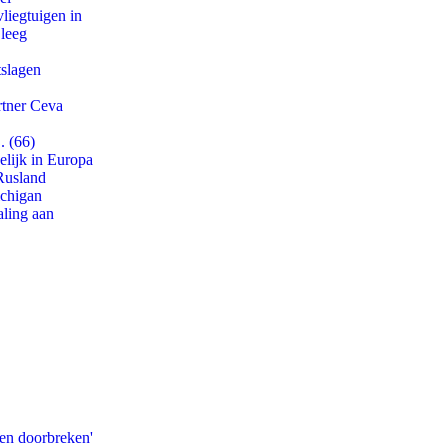
iegtuigen in
 leeg
tslagen
rtner Ceva
. (66)
lijk in Europa
Rusland
ichigan
aling aan
pen doorbreken'