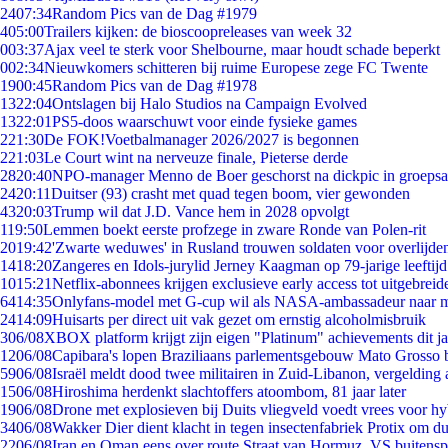
24
07:34
Random Pics van de Dag #1979
4
05:00
Trailers kijken: de bioscoopreleases van week 32
0
03:37
Ajax veel te sterk voor Shelbourne, maar houdt schade beperkt
0
02:34
Nieuwkomers schitteren bij ruime Europese zege FC Twente
19
00:45
Random Pics van de Dag #1978
13
22:04
Ontslagen bij Halo Studios na Campaign Evolved
13
22:01
PS5-doos waarschuwt voor einde fysieke games
2
21:30
De FOK!Voetbalmanager 2026/2027 is begonnen
2
21:03
Le Court wint na nerveuze finale, Pieterse derde
28
20:40
NPO-manager Menno de Boer geschorst na dickpic in groeps
24
20:11
Duitser (93) crasht met quad tegen boom, vier gewonden
43
20:03
Trump wil dat J.D. Vance hem in 2028 opvolgt
1
19:50
Lemmen boekt eerste profzege in zware Ronde van Polen-rit
20
19:42
'Zwarte weduwes' in Rusland trouwen soldaten voor overlijden
14
18:20
Zangeres en Idols-jurylid Jerney Kaagman op 79-jarige leeftij
10
15:21
Netflix-abonnees krijgen exclusieve early access tot uitgebreid
64
14:35
Onlyfans-model met G-cup wil als NASA-ambassadeur naar 
24
14:09
Huisarts per direct uit vak gezet om ernstig alcoholmisbruik
3
06/08
XBOX platform krijgt zijn eigen "Platinum" achievements dit ja
12
06/08
Capibara's lopen Braziliaans parlementsgebouw Mato Grosso 
59
06/08
Israël meldt dood twee militairen in Zuid-Libanon, vergeldin
15
06/08
Hiroshima herdenkt slachtoffers atoombom, 81 jaar later
19
06/08
Drone met explosieven bij Duits vliegveld voedt vrees voor hy
34
06/08
Wakker Dier dient klacht in tegen insectenfabriek Protix om 
22
06/08
Iran en Oman eens over route Straat van Hormuz, VS buitensp