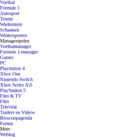
Voetbal
Formule 1
Autosport
Tennis
Wielrennen
Schaatsen
Wintersporten
Managerspelen
Voetbalmanager
Formule 1-manager
Games
PC
Playstation 4
Xbox One
Nintendo Switch
Xbox Series X|S
PlayStation 5
Film & TV
Film
Televisie
Trailers en Videos
Bioscoopagenda
Forum
Meer
Weblog