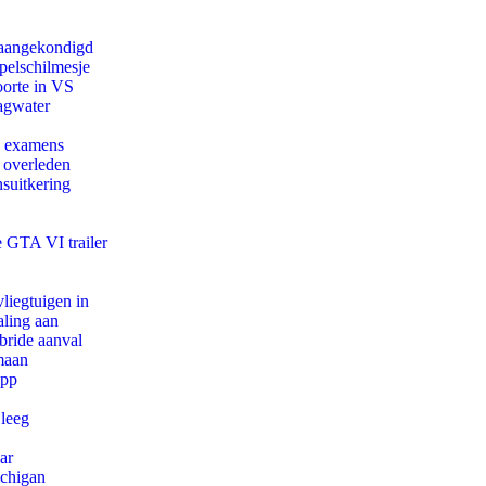
g aangekondigd
pelschilmesje
oorte in VS
agwater
e examens
d overleden
suitkering
e GTA VI trailer
iegtuigen in
aling aan
bride aanval
maan
app
 leeg
ar
ichigan