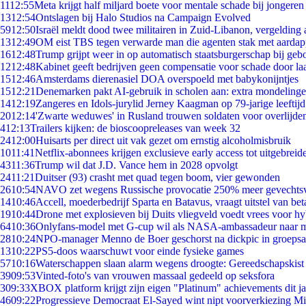
11
12:55
Meta krijgt half miljard boete voor mentale schade bij jongeren
13
12:54
Ontslagen bij Halo Studios na Campaign Evolved
59
12:50
Israël meldt dood twee militairen in Zuid-Libanon, vergeldin
13
12:49
OM eist TBS tegen verwarde man die agenten stak met aardap
16
12:48
Trump grijpt weer in op automatisch staatsburgerschap bij geb
12
12:48
Kabinet geeft bedrijven geen compensatie voor schade door la
15
12:46
Amsterdams dierenasiel DOA overspoeld met babykonijntjes
15
12:21
Denemarken pakt AI-gebruik in scholen aan: extra mondeling
14
12:19
Zangeres en Idols-jurylid Jerney Kaagman op 79-jarige leeftij
20
12:14
'Zwarte weduwes' in Rusland trouwen soldaten voor overlijden
4
12:13
Trailers kijken: de bioscoopreleases van week 32
24
12:00
Huisarts per direct uit vak gezet om ernstig alcoholmisbruik
10
11:41
Netflix-abonnees krijgen exclusieve early access tot uitgebreid
43
11:36
Trump wil dat J.D. Vance hem in 2028 opvolgt
24
11:21
Duitser (93) crasht met quad tegen boom, vier gewonden
26
10:54
NAVO zet wegens Russische provocatie 250% meer gevechtsvl
14
10:46
Accell, moederbedrijf Sparta en Batavus, vraagt uitstel van bet
19
10:44
Drone met explosieven bij Duits vliegveld voedt vrees voor hy
64
10:36
Onlyfans-model met G-cup wil als NASA-ambassadeur naar 
28
10:24
NPO-manager Menno de Boer geschorst na dickpic in groeps
13
10:22
PS5-doos waarschuwt voor einde fysieke games
57
10:16
Waterschappen slaan alarm wegens droogte: Gereedschapskist
39
09:53
Vinted-foto's van vrouwen massaal gedeeld op seksfora
3
09:33
XBOX platform krijgt zijn eigen "Platinum" achievements dit ja
46
09:22
Progressieve Democraat El-Sayed wint nipt voorverkiezing M