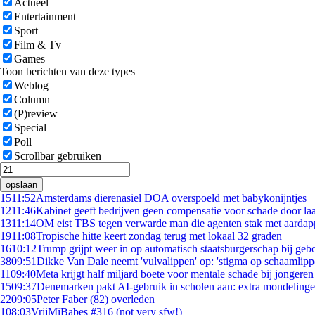
Actueel
Entertainment
Sport
Film & Tv
Games
Toon berichten van deze types
Weblog
Column
(P)review
Special
Poll
Scrollbar gebruiken
opslaan
15
11:52
Amsterdams dierenasiel DOA overspoeld met babykonijntjes
12
11:46
Kabinet geeft bedrijven geen compensatie voor schade door la
13
11:14
OM eist TBS tegen verwarde man die agenten stak met aardap
19
11:08
Tropische hitte keert zondag terug met lokaal 32 graden
16
10:12
Trump grijpt weer in op automatisch staatsburgerschap bij geb
38
09:51
Dikke Van Dale neemt 'vulvalippen' op: 'stigma op schaamlip
11
09:40
Meta krijgt half miljard boete voor mentale schade bij jongeren
15
09:37
Denemarken pakt AI-gebruik in scholen aan: extra mondeling
22
09:05
Peter Faber (82) overleden
1
08:03
VrijMiBabes #316 (not very sfw!)