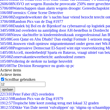
26
06/08
NAVO zet wegens Russische provocatie 250% meer gevechtsvl
57
06/08
Waterschappen slaan alarm wegens droogte: Gereedschapskist
1
06/08
Forensics: Crime Scene Detective
23
06/08
Zorgmedewerkster die 's nachts haar vriend bezocht terecht on
37
06/08
Random Pics van de Dag #1977
18
05/08
Datalek bij Bol en de Bijenkorf na cyberaanval op logistiek pa
34
05/08
Kind overleden na aanrijding door AH-bestelbus in Dordrecht
6
05/08
Nieuw slachtoffer in kindermisbruikzaak zorgprofessional Jan B
3
05/08
Geen Qatar en Abu Dhabi? Dan eindigt Formule 1-seizoen moge
5
05/08
Litouwen vindt opnieuw migrantentunnel onder grens met Wit-
46
05/08
Progressieve Democraat El-Sayed wint nipt voorverkiezing M
14
05/08
Accell, moederbedrijf Sparta en Batavus, vraagt uitstel van bet
5
05/08
Zomervakantieweerbericht: aanhoudend zomers
1
05/08
Vollering de sterkste na lastige heuvelrit
8
05/08
The Division Resurgence nu gratis op pc
Actieve items
Actieve items
Scrollbar gebruiken
opslaan
22
13:01
Peter Faber (82) overleden
24
12:59
Random Pics van de Dag #1979
19
12:57
Tropische hitte keert zondag terug met lokaal 32 graden
38
12:55
Dikke Van Dale neemt 'vulvalippen' op: 'stigma op schaamlip