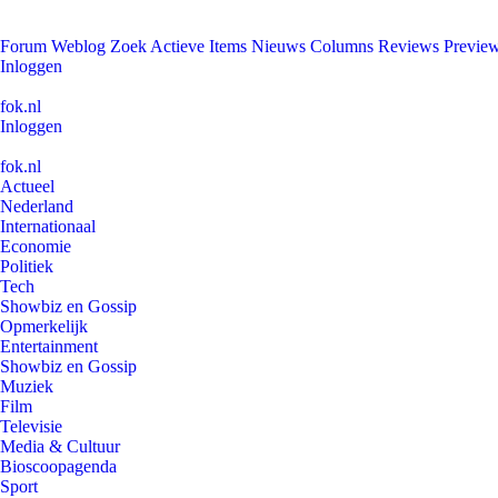
Forum
Weblog
Zoek
Actieve Items
Nieuws
Columns
Reviews
Previe
Inloggen
fok.nl
Inloggen
fok.nl
Actueel
Nederland
Internationaal
Economie
Politiek
Tech
Showbiz en Gossip
Opmerkelijk
Entertainment
Showbiz en Gossip
Muziek
Film
Televisie
Media & Cultuur
Bioscoopagenda
Sport