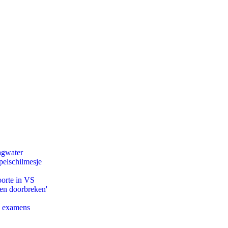
agwater
pelschilmesje
oorte in VS
pen doorbreken'
e examens