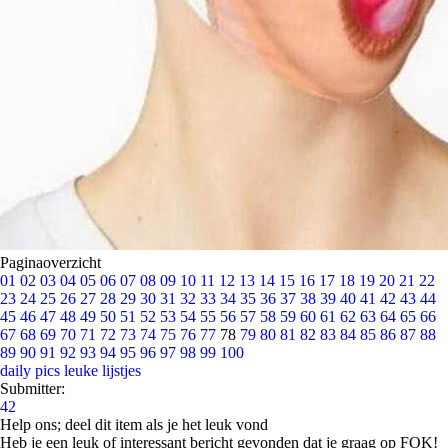
Paginaoverzicht
01
02
03
04
05
06
07
08
09
10
11
12
13
14
15
16
17
18
19
20
21
22
23
24
25
26
27
28
29
30
31
32
33
34
35
36
37
38
39
40
41
42
43
44
45
46
47
48
49
50
51
52
53
54
55
56
57
58
59
60
61
62
63
64
65
66
67
68
69
70
71
72
73
74
75
76
77
78
79
80
81
82
83
84
85
86
87
88
89
90
91
92
93
94
95
96
97
98
99
100
daily pics
leuke lijstjes
Submitter:
42
Help ons; deel dit item als je het leuk vond
Heb je een leuk of interessant bericht gevonden dat je graag op FOK!