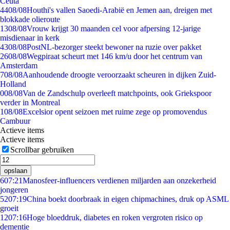
Ceuta
44
08/08
Houthi's vallen Saoedi-Arabië en Jemen aan, dreigen met
blokkade olieroute
13
08/08
Vrouw krijgt 30 maanden cel voor afpersing 12-jarige
misdienaar in kerk
43
08/08
PostNL-bezorger steekt bewoner na ruzie over pakket
26
08/08
Wegpiraat scheurt met 146 km/u door het centrum van
Amsterdam
7
08/08
Aanhoudende droogte veroorzaakt scheuren in dijken Zuid-
Holland
0
08/08
Van de Zandschulp overleeft matchpoints, ook Griekspoor
verder in Montreal
1
08/08
Excelsior opent seizoen met ruime zege op promovendus
Cambuur
Actieve items
Actieve items
Scrollbar gebruiken
opslaan
6
07:21
Manosfeer-influencers verdienen miljarden aan onzekerheid
jongeren
52
07:19
China boekt doorbraak in eigen chipmachines, druk op ASML
groeit
12
07:16
Hoge bloeddruk, diabetes en roken vergroten risico op
dementie