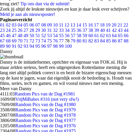
terug ziet?
Tip ons dan via de submit!
Zoek jij altijd de leukste nieuwtjes en kun je daar leuk over schrijven?
Meld je aan als nieuwsposter!
Paginaoverzicht
01
02
03
04
05
06
07
08
09
10
11
12
13
14
15
16
17
18
19
20
21
22
23
24
25
26
27
28
29
30
31
32
33
34
35
36
37
38
39
40
41
42
43
44
45
46
47
48
49
50
51
52
53
54
55
56
57
58
59
60
61
62
63
64
65
66
67
68
69
70
71
72
73
74
75
76
77
78
79
80
81
82
83
84
85
86
87
88
89
90
91
92
93
94
95
96
97
98
99
100
Danny
Danny is de initiatiefnemer, oprichter en eigenaar van FOK.nl. Hij is
maar zelden serieus, heeft een uitgesproken Rotterdamse mening die
lang niet altijd politiek correct is en bezit de bizarre eigenschap mensen
op de kast te jagen, waar dat eigenlijk nooit de bedoeling is. Houdt van
films, series, tech en gamen, en wil vooral nieuws met een mening.
Meer van Danny
41
11:03
Random Pics van de Dag #1981
16
09/08
VrijMiBabes #316 (not very sfw!)
76
09/08
Random Pics van de Dag #1980
35
08/08
Random Pics van de Dag #1979
20
07/08
Random Pics van de Dag #1978
38
06/08
Random Pics van de Dag #1977
12
05/08
Random Pics van de Dag #1976
23
04/08
Random Pics van de Dag #1975