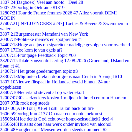
18
07:24
[Dagboek] Veel aan hoofd - Deel 28
50
07:23
Oorlog in Oekraïne #1319
128
07:21
Tour de France femmes 2026 #7 Allez vooruit DEMI
GODIN
274
07:21
[INFLUENCERS #297] Toetjes & Bevers & Zwemmen in
water
38
07:21
Burgemeester Mamdani van New York
203
07:19
Politieke meme's en spotprenten #11
144
07:18
Hoge accijns op sigaretten: nadelige gevolgen voor overheid
50
07:17
Hoe kom je van egels af?
237
07:15
Frontpage Feedback Topic #60
282
07:15
Totale zonsverduistering 12-08-2026 (Groenland, IJsland en
Spanje) #1
140
07:14
Het grote goedemorgen topic #3
233
07:13
Migranten breken door grens naar Ceuta in Spanje,l #10
18
07:10
Nieuwe flitspaal in Hollandscheveld binnen 24 uur
opgeblazen
284
07:10
Nederland stevent af op watertekort
120
07:07
30 asielzoekers kosten 1 miljoen in hotel centrum Haarlem
20
07:07
Ik rook nog steeds
81
07:06
[ATP Tour] #169 Tosti Tallon back on fire
16
06:59
Oorlog Iran #137 Op naar een mooie toekomst
155
06:48
Hoe denkt God echt over homo-seksualiteit? deel 4
185
06:48
Huisarts doet haar werk onder invloed van alcohol
25
06:48
Hoogleraar: "Mensen worden steeds dommer" #2