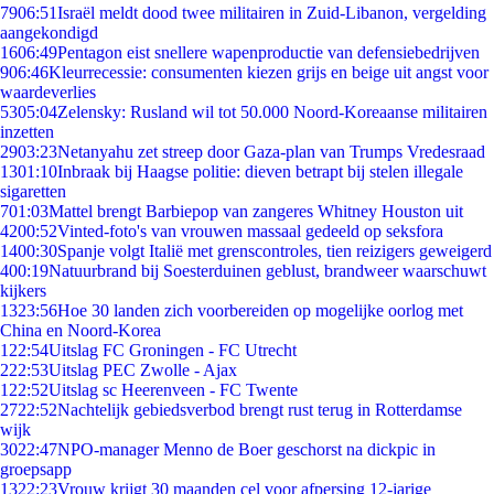
79
06:51
Israël meldt dood twee militairen in Zuid-Libanon, vergelding
aangekondigd
16
06:49
Pentagon eist snellere wapenproductie van defensiebedrijven
9
06:46
Kleurrecessie: consumenten kiezen grijs en beige uit angst voor
waardeverlies
53
05:04
Zelensky: Rusland wil tot 50.000 Noord-Koreaanse militairen
inzetten
29
03:23
Netanyahu zet streep door Gaza-plan van Trumps Vredesraad
13
01:10
Inbraak bij Haagse politie: dieven betrapt bij stelen illegale
sigaretten
7
01:03
Mattel brengt Barbiepop van zangeres Whitney Houston uit
42
00:52
Vinted-foto's van vrouwen massaal gedeeld op seksfora
14
00:30
Spanje volgt Italië met grenscontroles, tien reizigers geweigerd
4
00:19
Natuurbrand bij Soesterduinen geblust, brandweer waarschuwt
kijkers
13
23:56
Hoe 30 landen zich voorbereiden op mogelijke oorlog met
China en Noord-Korea
1
22:54
Uitslag FC Groningen - FC Utrecht
2
22:53
Uitslag PEC Zwolle - Ajax
1
22:52
Uitslag sc Heerenveen - FC Twente
27
22:52
Nachtelijk gebiedsverbod brengt rust terug in Rotterdamse
wijk
30
22:47
NPO-manager Menno de Boer geschorst na dickpic in
groepsapp
13
22:23
Vrouw krijgt 30 maanden cel voor afpersing 12-jarige