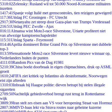
53
18:02
Zelensky: Rusland wil tot 50.000 Noord-Koreaanse militairen
inzetten
14
17:41
Spanje volgt Italië met grenscontroles, tien reizigers geweigerd
1
17:36
Uitslag FC Groningen - FC Utrecht
29
17:30
Netanyahu zet streep door Gaza-plan van Trumps Vredesraad
2
16:51
Uitslag PEC Zwolle - Ajax
0
16:11
Almansa wint Moto3-race Silverstone, Uriarte profiteert niet
van afwezige kampioenschapsleider
1
15:31
Uitslag Sparta - Feyenoord
0
14:46
Aprilia domineert Britse Grand Prix op Silverstone met dubbele
top-3
0
13:59
Sensationele Moto2-race Silverstone levert nieuwe winnaar op,
Nederlanders buiten de punten
41
11:03
Random Pics van de Dag #1981
52
10:39
China boekt doorbraak in eigen chipmachines, druk op ASML
groeit
16
10:24
FIFA ziet kritiek op Infantino als desinformatie, Noorwegen
eist zijn aftreden
13
10:03
Inbraak bij Haagse politie: dieven betrapt bij stelen illegale
sigaretten
27
09:50
Nachtelijk gebiedsverbod brengt rust terug in Rotterdamse
wijk
38
09:39
Iran stelt zes eisen aan VS voor heropening Straat van Hormuz
28
07:36
MIVD-baas lekt via Strava routes naar geheime kazerne
16
09/08
VrijMiBabes #316 (not very sfw!)