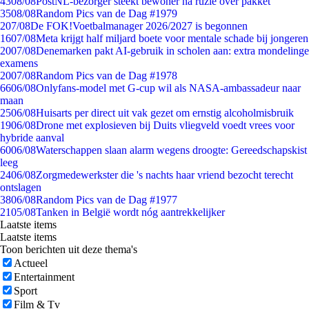
43
08/08
PostNL-bezorger steekt bewoner na ruzie over pakket
35
08/08
Random Pics van de Dag #1979
2
07/08
De FOK!Voetbalmanager 2026/2027 is begonnen
16
07/08
Meta krijgt half miljard boete voor mentale schade bij jongeren
20
07/08
Denemarken pakt AI-gebruik in scholen aan: extra mondelinge
examens
20
07/08
Random Pics van de Dag #1978
66
06/08
Onlyfans-model met G-cup wil als NASA-ambassadeur naar
maan
25
06/08
Huisarts per direct uit vak gezet om ernstig alcoholmisbruik
19
06/08
Drone met explosieven bij Duits vliegveld voedt vrees voor
hybride aanval
60
06/08
Waterschappen slaan alarm wegens droogte: Gereedschapskist
leeg
24
06/08
Zorgmedewerkster die 's nachts haar vriend bezocht terecht
ontslagen
38
06/08
Random Pics van de Dag #1977
21
05/08
Tanken in België wordt nóg aantrekkelijker
Laatste items
Laatste items
Toon berichten uit deze thema's
Actueel
Entertainment
Sport
Film & Tv