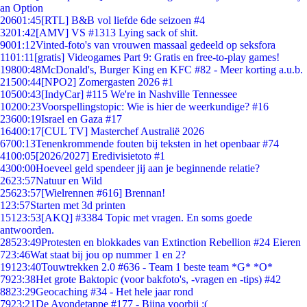
an Option
206
01:45
[RTL] B&B vol liefde 6de seizoen #4
32
01:42
[AMV] VS #1313 Lying sack of shit.
90
01:12
Vinted-foto's van vrouwen massaal gedeeld op seksfora
11
01:11
[gratis] Videogames Part 9: Gratis en free-to-play games!
198
00:48
McDonald's, Burger King en KFC #82 - Meer korting a.u.b.
215
00:44
[NPO2] Zomergasten 2026 #1
105
00:43
[IndyCar] #115 We're in Nashville Tennessee
102
00:23
Voorspellingstopic: Wie is hier de weerkundige? #16
236
00:19
Israel en Gaza #17
164
00:17
[CUL TV] Masterchef Australië 2026
67
00:13
Tenenkrommende fouten bij teksten in het openbaar #74
41
00:05
[2026/2027] Eredivisietoto #1
43
00:00
Hoeveel geld spendeer jij aan je beginnende relatie?
26
23:57
Natuur en Wild
256
23:57
[Wielrennen #616] Brennan!
1
23:57
Starten met 3d printen
151
23:53
[AKQ] #3384 Topic met vragen. En soms goede
antwoorden.
285
23:49
Protesten en blokkades van Extinction Rebellion #24 Eieren
7
23:46
Wat staat bij jou op nummer 1 en 2?
191
23:40
Touwtrekken 2.0 #636 - Team 1 beste team *G* *O*
79
23:38
Het grote Baktopic (voor bakfoto's, -vragen en -tips) #42
88
23:29
Geocaching #34 - Het hele jaar rond
79
23:21
De Avondetappe #177 - Bijna voorbij :(