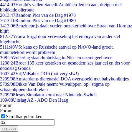
44
14:03
Houthi's vallen Saoedi-Arabië en Jemen aan, dreigen met
blokkade olieroute
20
13:47
Random Pics van de Dag #1978
76
13:16
Random Pics van de Dag #1980
14
13:06
Benzineprijs daalt verder, onzekerheid over Straat van Hormuz
blijft
8
12:37
Vrouw krijgt door verwisseling het embryo van ander stel
ingebracht
51
11:40
VS: kans op Russische aanval op NAVO-land groeit,
munitietekort wordt probleem
3
08:25
Vollering slaat dubbelslag in Nice en neemt geel over
12
08:24
Broer 135 keer gestoken en gesneden: zes jaar cel en tbs voor
doodslag Gouda
16
07:42
VrijMiBabes #316 (not very sfw!)
32
09/08
Amsterdams dierenasiel DOA overspoeld met babykonijntjes
57
09/08
Dikke Van Dale neemt 'vulvalippen' op: 'stigma op
schaamlippen doorbreken'
22
09/08
Jesus Simulator komt naar Nintendo Switch
1
09/08
Uitslag AZ - ADO Den Haag
Forum
Forum
Scrollbar gebruiken
opslaan