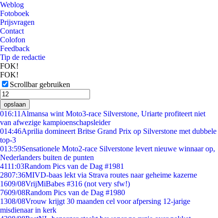
Weblog
Fotoboek
Prijsvragen
Contact
Colofon
Feedback
Tip de redactie
FOK!
FOK!
Scrollbar gebruiken
opslaan
0
16:11
Almansa wint Moto3-race Silverstone, Uriarte profiteert niet
van afwezige kampioenschapsleider
0
14:46
Aprilia domineert Britse Grand Prix op Silverstone met dubbele
top-3
0
13:59
Sensationele Moto2-race Silverstone levert nieuwe winnaar op,
Nederlanders buiten de punten
41
11:03
Random Pics van de Dag #1981
28
07:36
MIVD-baas lekt via Strava routes naar geheime kazerne
16
09/08
VrijMiBabes #316 (not very sfw!)
76
09/08
Random Pics van de Dag #1980
13
08/08
Vrouw krijgt 30 maanden cel voor afpersing 12-jarige
misdienaar in kerk