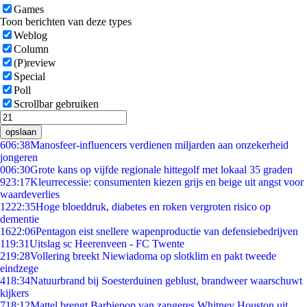
Games
Toon berichten van deze types
Weblog
Column
(P)review
Special
Poll
Scrollbar gebruiken
opslaan
6
06:38
Manosfeer-influencers verdienen miljarden aan onzekerheid
jongeren
0
06:30
Grote kans op vijfde regionale hittegolf met lokaal 35 graden
9
23:17
Kleurrecessie: consumenten kiezen grijs en beige uit angst voor
waardeverlies
12
22:35
Hoge bloeddruk, diabetes en roken vergroten risico op
dementie
16
22:06
Pentagon eist snellere wapenproductie van defensiebedrijven
1
19:31
Uitslag sc Heerenveen - FC Twente
2
19:28
Vollering breekt Niewiadoma op slotklim en pakt tweede
eindzege
4
18:34
Natuurbrand bij Soesterduinen geblust, brandweer waarschuwt
kijkers
7
18:12
Mattel brengt Barbiepop van zangeres Whitney Houston uit