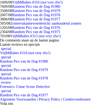
16
09/08
VrijMiBabes #316 (not very sfw!)
76
09/08
Random Pics van de Dag #1980
35
08/08
Random Pics van de Dag #1979
20
07/08
Random Pics van de Dag #1978
38
06/08
Random Pics van de Dag #1977
5
05/08
Zomervakantieweerbericht: aanhoudend zomers
12
05/08
Random Pics van de Dag #1976
23
04/08
Random Pics van de Dag #1975
7
03/08
VrijMiBabes #315 (not very sfw!)
De comments staan op de laatste pagina
Laatste reviews en specials
special
VrijMiBabes #316 (not very sfw!)
special
Random Pics van de Dag #1980
special
Random Pics van de Dag #1979
special
Random Pics van de Dag #1978
review
Forensics: Crime Scene Detective
special
Random Pics van de Dag #1977
Algemene Voorwaarden
|
Privacy Policy
|
Cookievoorkeuren
Volg ons