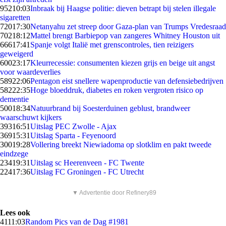
952
10:03
Inbraak bij Haagse politie: dieven betrapt bij stelen illegale
sigaretten
720
17:30
Netanyahu zet streep door Gaza-plan van Trumps Vredesraad
702
18:12
Mattel brengt Barbiepop van zangeres Whitney Houston uit
666
17:41
Spanje volgt Italië met grenscontroles, tien reizigers
geweigerd
600
23:17
Kleurrecessie: consumenten kiezen grijs en beige uit angst
voor waardeverlies
589
22:06
Pentagon eist snellere wapenproductie van defensiebedrijven
582
22:35
Hoge bloeddruk, diabetes en roken vergroten risico op
dementie
500
18:34
Natuurbrand bij Soesterduinen geblust, brandweer
waarschuwt kijkers
393
16:51
Uitslag PEC Zwolle - Ajax
369
15:31
Uitslag Sparta - Feyenoord
300
19:28
Vollering breekt Niewiadoma op slotklim en pakt tweede
eindzege
234
19:31
Uitslag sc Heerenveen - FC Twente
224
17:36
Uitslag FC Groningen - FC Utrecht
▼ Advertentie door Refinery89
Lees ook
41
11:03
Random Pics van de Dag #1981