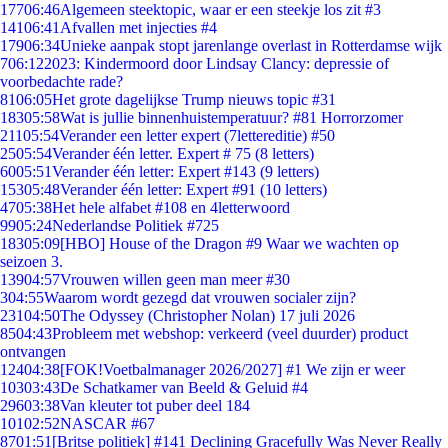
177
06:46
Algemeen steektopic, waar er een steekje los zit #3
141
06:41
Afvallen met injecties #4
179
06:34
Unieke aanpak stopt jarenlange overlast in Rotterdamse wijk
7
06:12
2023: Kindermoord door Lindsay Clancy: depressie of
voorbedachte rade?
81
06:05
Het grote dagelijkse Trump nieuws topic #31
183
05:58
Wat is jullie binnenhuistemperatuur? #81 Horrorzomer
211
05:54
Verander een letter expert (7lettereditie) #50
25
05:54
Verander één letter. Expert # 75 (8 letters)
60
05:51
Verander één letter: Expert #143 (9 letters)
153
05:48
Verander één letter: Expert #91 (10 letters)
47
05:38
Het hele alfabet #108 en 4letterwoord
99
05:24
Nederlandse Politiek #725
183
05:09
[HBO] House of the Dragon #9 Waar we wachten op
seizoen 3.
139
04:57
Vrouwen willen geen man meer #30
3
04:55
Waarom wordt gezegd dat vrouwen socialer zijn?
231
04:50
The Odyssey (Christopher Nolan) 17 juli 2026
85
04:43
Probleem met webshop: verkeerd (veel duurder) product
ontvangen
124
04:38
[FOK!Voetbalmanager 2026/2027] #1 We zijn er weer
103
03:43
De Schatkamer van Beeld & Geluid #4
296
03:38
Van kleuter tot puber deel 184
101
02:52
NASCAR #67
87
01:51
[Britse politiek] #141 Declining Gracefully Was Never Really