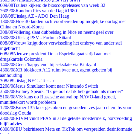
6
09/08
Trailers kijken: de bioscoopreleases van week 32
76
09/08
Random Pics van de Dag #1980
1
09/08
Uitslag AZ - ADO Den Haag
13
08/08
Hoe 30 landen zich voorbereiden op mogelijke oorlog met
China en Noord-Korea
3
08/08
Vollering slaat dubbelslag in Nice en neemt geel over
18
08/08
Uitslag PSV - Fortuna Sittard
8
08/08
Vrouw krijgt door verwisseling het embryo van ander stel
ingebracht
6
08/08
Nieuwe president De la Espriella gaat strijd aan met
drugskartels Colombia
14
08/08
Geen 'happy end' bij seksdate via Kinky.nl
43
08/08
XR blokkeert A12 ruim twee uur, agent gebeten bij
aanhouding
3
08/08
Uitslag NEC - Telstar
22
08/08
Jesus Simulator komt naar Nintendo Switch
35
08/08
Britney Spears: "Ik geloof dat ik heb gefaald als moeder"
51
08/08
VS: kans op Russische aanval op NAVO-land groeit,
munitietekort wordt probleem
12
08/08
Broer 135 keer gestoken en gesneden: zes jaar cel en tbs voor
doodslag Gouda
28
08/08
RIVM vindt PFAS in al de geteste moedermelk, borstvoeding
blijft advies
68
08/08
EU bekritiseert Meta en TikTok om verspreiden desinformatie