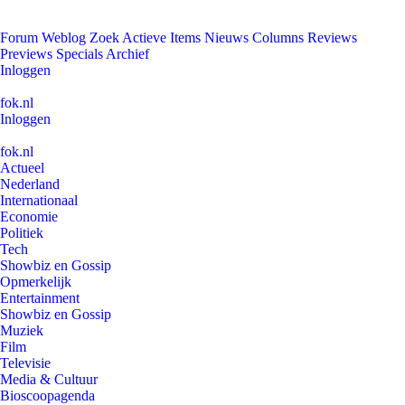
Forum
Weblog
Zoek
Actieve Items
Nieuws
Columns
Reviews
Previews
Specials
Archief
Inloggen
fok.nl
Inloggen
fok.nl
Actueel
Nederland
Internationaal
Economie
Politiek
Tech
Showbiz en Gossip
Opmerkelijk
Entertainment
Showbiz en Gossip
Muziek
Film
Televisie
Media & Cultuur
Bioscoopagenda