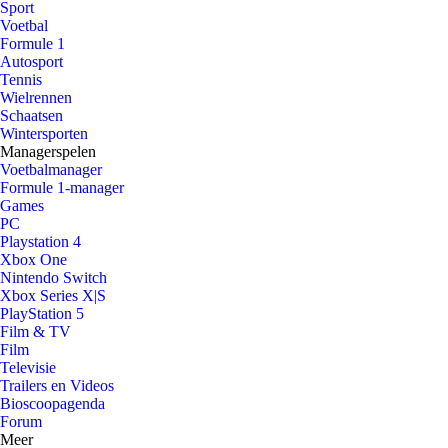
Sport
Voetbal
Formule 1
Autosport
Tennis
Wielrennen
Schaatsen
Wintersporten
Managerspelen
Voetbalmanager
Formule 1-manager
Games
PC
Playstation 4
Xbox One
Nintendo Switch
Xbox Series X|S
PlayStation 5
Film & TV
Film
Televisie
Trailers en Videos
Bioscoopagenda
Forum
Meer