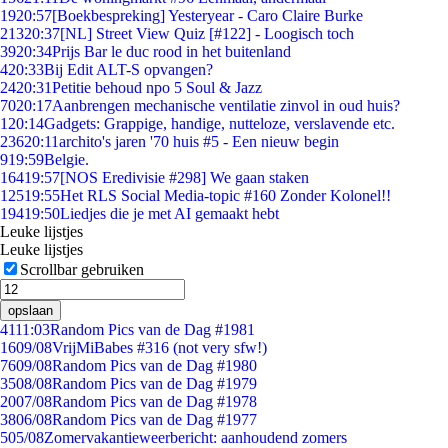
19
20:57
[Boekbespreking] Yesteryear - Caro Claire Burke
213
20:37
[NL] Street View Quiz [#122] - Loogisch toch
39
20:34
Prijs Bar le duc rood in het buitenland
4
20:33
Bij Edit ALT-S opvangen?
24
20:31
Petitie behoud npo 5 Soul & Jazz
70
20:17
Aanbrengen mechanische ventilatie zinvol in oud huis?
1
20:14
Gadgets: Grappige, handige, nutteloze, verslavende etc.
236
20:11
archito's jaren '70 huis #5 - Een nieuw begin
9
19:59
Belgie.
164
19:57
[NOS Eredivisie #298] We gaan staken
125
19:55
Het RLS Social Media-topic #160 Zonder Kolonel!!
194
19:50
Liedjes die je met AI gemaakt hebt
Leuke lijstjes
Leuke lijstjes
Scrollbar gebruiken
opslaan
41
11:03
Random Pics van de Dag #1981
16
09/08
VrijMiBabes #316 (not very sfw!)
76
09/08
Random Pics van de Dag #1980
35
08/08
Random Pics van de Dag #1979
20
07/08
Random Pics van de Dag #1978
38
06/08
Random Pics van de Dag #1977
5
05/08
Zomervakantieweerbericht: aanhoudend zomers