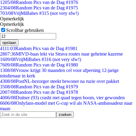
12
05/08
Random Pics van de Dag #1976
23
04/08
Random Pics van de Dag #1975
7
03/08
VrijMiBabes #315 (not very sfw!)
Opmerkelijk
Opmerkelijk
Scrollbar gebruiken
opslaan
41
11:03
Random Pics van de Dag #1981
28
07:36
MIVD-baas lekt via Strava routes naar geheime kazerne
16
09/08
VrijMiBabes #316 (not very sfw!)
76
09/08
Random Pics van de Dag #1980
13
08/08
Vrouw krijgt 30 maanden cel voor afpersing 12-jarige
misdienaar in kerk
43
08/08
PostNL-bezorger steekt bewoner na ruzie over pakket
35
08/08
Random Pics van de Dag #1979
20
07/08
Random Pics van de Dag #1978
40
06/08
Duitser (93) crasht met quad tegen boom, vier gewonden
66
06/08
Onlyfans-model met G-cup wil als NASA-ambassadeur naar
maan