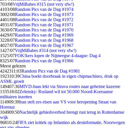
7
03/08
VrijMiBabes #315 (not very sfw!)
41
03/08
Random Pics van de Dag #1974
30
02/08
Random Pics van de Dag #1973
44
01/08
Random Pics van de Dag #1972
49
31/07
Random Pics van de Dag #1971
36
30/07
Random Pics van de Dag #1970
44
29/07
Random Pics van de Dag #1969
32
28/07
Random Pics van de Dag #1968
40
27/07
Random Pics van de Dag #1967
14
27/07
VrijMiBabes #314 (not very sfw!)
15
25/07
FOK!kers lopen de Nijmeegse 4-daagse: Dag 4
83
25/07
Random Pics van de Dag #1966
Meest gelezen
42423
11:03
Random Pics van de Dag #1981
1923
10:39
China boekt doorbraak in eigen chipmachines, druk op
ASML groeit
1494
07:36
MIVD-baas lekt via Strava routes naar geheime kazerne
1335
18:02
Zelensky: Rusland wil tot 50.000 Noord-Koreaanse
militairen inzetten
1149
09:39
Iran stelt zes eisen aan VS voor heropening Straat van
Hormuz
1049
09:50
Nachtelijk gebiedsverbod brengt rust terug in Rotterdamse
wijk
968
10:24
FIFA ziet kritiek op Infantino als desinformatie, Noorwegen
eist zijn aftreden