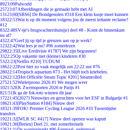
89
23:09
Palworld
257
23:07
Afbeeldingen die je gemaakt hebt met AI
131
23:00
[SBS6] De Bondgenoten #318 Een klein kusje moet kunnen
183
22:53
Wat is op dit moment volgens jou de meest irritante reclame?
#12
83
22:48
SV-tje's brugwachtershuis(je) deel #8 - Komt de binnenkant
nu af?
43
22:47
Geef jij op tijd je grenzen aan op je werk?
123
22:42
Wat lees je nu? #96 zomerlezen
298
22:35
[Live Eredivisie #1787] We zijn begonnen!
33
22:25
Op vakantie met (kleine) kinderen #30
53
22:23
[Netflix #210] TUDUM
186
22:22
Post hier zo vaak mogelijk om 22:22 uur #76
280
22:14
Tropisch aquarium #73 - Het blijft toch kriebelen.
126
22:12
[Het Officiële Steam Topic #201] Steamrolled
275
21:52
Wielerprono 2026 #1 We mogen weer
10
21:52
EK Zwemsporten 2026 te Parijs #1
8
21:51
Ik ga de fok-toto winnen dit jaar
172
21:45
[2027] Nieuwtjes en geruchten voor het ESF in Bulgarije #1
186
21:43
[PlayStation #184] Nieuw deel
183
21:39
FOK! Premier Cycling League 2026 #10 Tussentijdse
transfers
192
21:32
[WLR SC #417] Nieuw deel openen was kaputt
109
21:30
[Breien] Deel 21, met zomerbreisels
156
21:11
De woningmarkt #96 Eenmaal, andermaal