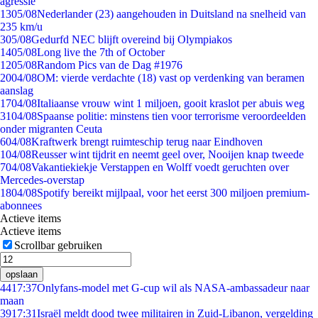
agressie
13
05/08
Nederlander (23) aangehouden in Duitsland na snelheid van
235 km/u
3
05/08
Gedurfd NEC blijft overeind bij Olympiakos
14
05/08
Long live the 7th of October
12
05/08
Random Pics van de Dag #1976
20
04/08
OM: vierde verdachte (18) vast op verdenking van beramen
aanslag
17
04/08
Italiaanse vrouw wint 1 miljoen, gooit kraslot per abuis weg
31
04/08
Spaanse politie: minstens tien voor terrorisme veroordeelden
onder migranten Ceuta
6
04/08
Kraftwerk brengt ruimteschip terug naar Eindhoven
1
04/08
Reusser wint tijdrit en neemt geel over, Nooijen knap tweede
7
04/08
Vakantiekiekje Verstappen en Wolff voedt geruchten over
Mercedes-overstap
18
04/08
Spotify bereikt mijlpaal, voor het eerst 300 miljoen premium-
abonnees
Actieve items
Actieve items
Scrollbar gebruiken
opslaan
44
17:37
Onlyfans-model met G-cup wil als NASA-ambassadeur naar
maan
39
17:31
Israël meldt dood twee militairen in Zuid-Libanon, vergelding