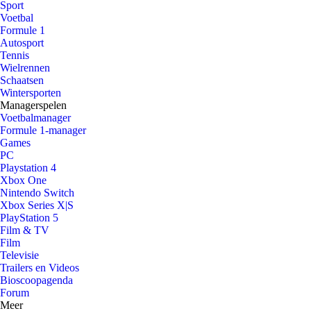
Sport
Voetbal
Formule 1
Autosport
Tennis
Wielrennen
Schaatsen
Wintersporten
Managerspelen
Voetbalmanager
Formule 1-manager
Games
PC
Playstation 4
Xbox One
Nintendo Switch
Xbox Series X|S
PlayStation 5
Film & TV
Film
Televisie
Trailers en Videos
Bioscoopagenda
Forum
Meer