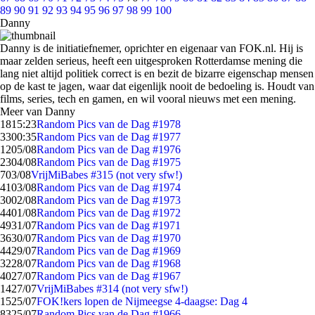
89
90
91
92
93
94
95
96
97
98
99
100
Danny
Danny is de initiatiefnemer, oprichter en eigenaar van FOK.nl. Hij is
maar zelden serieus, heeft een uitgesproken Rotterdamse mening die
lang niet altijd politiek correct is en bezit de bizarre eigenschap mensen
op de kast te jagen, waar dat eigenlijk nooit de bedoeling is. Houdt van
films, series, tech en gamen, en wil vooral nieuws met een mening.
Meer van Danny
18
15:23
Random Pics van de Dag #1978
33
00:35
Random Pics van de Dag #1977
12
05/08
Random Pics van de Dag #1976
23
04/08
Random Pics van de Dag #1975
7
03/08
VrijMiBabes #315 (not very sfw!)
41
03/08
Random Pics van de Dag #1974
30
02/08
Random Pics van de Dag #1973
44
01/08
Random Pics van de Dag #1972
49
31/07
Random Pics van de Dag #1971
36
30/07
Random Pics van de Dag #1970
44
29/07
Random Pics van de Dag #1969
32
28/07
Random Pics van de Dag #1968
40
27/07
Random Pics van de Dag #1967
14
27/07
VrijMiBabes #314 (not very sfw!)
15
25/07
FOK!kers lopen de Nijmeegse 4-daagse: Dag 4
83
25/07
Random Pics van de Dag #1966