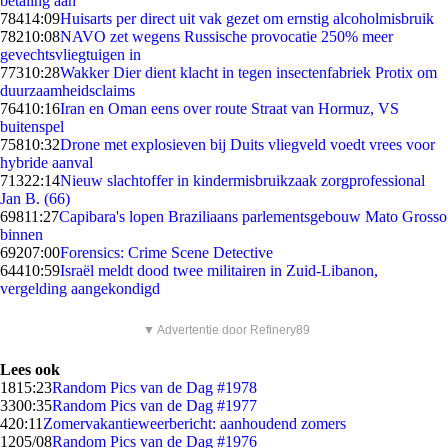
betaling aan
784
14:09
Huisarts per direct uit vak gezet om ernstig alcoholmisbruik
782
10:08
NAVO zet wegens Russische provocatie 250% meer
gevechtsvliegtuigen in
773
10:28
Wakker Dier dient klacht in tegen insectenfabriek Protix om
duurzaamheidsclaims
764
10:16
Iran en Oman eens over route Straat van Hormuz, VS
buitenspel
758
10:32
Drone met explosieven bij Duits vliegveld voedt vrees voor
hybride aanval
713
22:14
Nieuw slachtoffer in kindermisbruikzaak zorgprofessional
Jan B. (66)
698
11:27
Capibara's lopen Braziliaans parlementsgebouw Mato Grosso
binnen
692
07:00
Forensics: Crime Scene Detective
644
10:59
Israël meldt dood twee militairen in Zuid-Libanon,
vergelding aangekondigd
▼ Advertentie door Refinery89
Lees ook
18
15:23
Random Pics van de Dag #1978
33
00:35
Random Pics van de Dag #1977
4
20:11
Zomervakantieweerbericht: aanhoudend zomers
12
05/08
Random Pics van de Dag #1976