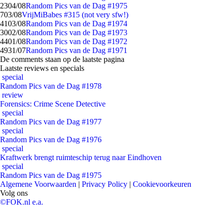
23
04/08
Random Pics van de Dag #1975
7
03/08
VrijMiBabes #315 (not very sfw!)
41
03/08
Random Pics van de Dag #1974
30
02/08
Random Pics van de Dag #1973
44
01/08
Random Pics van de Dag #1972
49
31/07
Random Pics van de Dag #1971
De comments staan op de laatste pagina
Laatste reviews en specials
special
Random Pics van de Dag #1978
review
Forensics: Crime Scene Detective
special
Random Pics van de Dag #1977
special
Random Pics van de Dag #1976
special
Kraftwerk brengt ruimteschip terug naar Eindhoven
special
Random Pics van de Dag #1975
Algemene Voorwaarden
|
Privacy Policy
|
Cookievoorkeuren
Volg ons
©FOK.nl e.a.