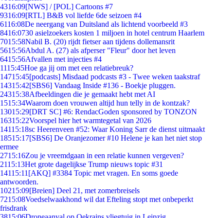
43
16:09
[NWS] / [POL] Cartoons #7
93
16:09
[RTL] B&B vol liefde 6de seizoen #4
61
16:08
De neergang van Duitsland als lichtend voorbeeld #3
84
16:07
30 asielzoekers kosten 1 miljoen in hotel centrum Haarlem
70
15:58
Nabil B. (20) rijdt fietser aan tijdens dollemansrit
56
15:56
Abdul A. (27) als afperser "Fleur" door het leven
64
15:56
Afvallen met injecties #4
11
15:45
Hoe ga jij om met een relatiebreuk?
147
15:45
[podcasts] Misdaad podcasts #3 - Twee weken taakstraf
143
15:42
[SBS6] Vandaag Inside #136 - Boekje pluggen.
243
15:38
Afbeeldingen die je gemaakt hebt met AI
15
15:34
Waarom doen vrouwen altijd hun telly in de kontzak?
130
15:29
[DRT SC] #6: RendacGoden sponsored by TONZON
163
15:22
Voorspel hier het warmtegetal van 2026
141
15:18
sc Heerenveen #52: Waar Koning Sarr de dienst uitmaakt
185
15:17
[SBS6] De Oranjezomer #10 Helene je kan het niet stop
ermee
27
15:16
Zou je vreemdgaan in een relatie kunnen vergeven?
21
15:13
Het grote dagelijkse Trump nieuws topic #31
141
15:11
[AKQ] #3384 Topic met vragen. En soms goede
antwoorden.
102
15:09
[Breien] Deel 21, met zomerbreisels
72
15:08
Voedselwaakhond wil dat Efteling stopt met onbeperkt
frisdrank
38
15:06
Droneaanval op Oekrains vliegtuig in Leipzig