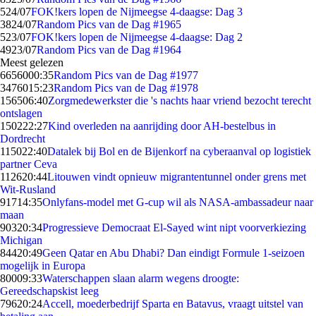
5
24/07
FOK!kers lopen de Nijmeegse 4-daagse: Dag 3
38
24/07
Random Pics van de Dag #1965
5
23/07
FOK!kers lopen de Nijmeegse 4-daagse: Dag 2
49
23/07
Random Pics van de Dag #1964
Meest gelezen
66560
00:35
Random Pics van de Dag #1977
34760
15:23
Random Pics van de Dag #1978
1565
06:40
Zorgmedewerkster die 's nachts haar vriend bezocht terecht
ontslagen
1502
22:27
Kind overleden na aanrijding door AH-bestelbus in
Dordrecht
1150
22:40
Datalek bij Bol en de Bijenkorf na cyberaanval op logistiek
partner Ceva
1126
20:44
Litouwen vindt opnieuw migrantentunnel onder grens met
Wit-Rusland
917
14:35
Onlyfans-model met G-cup wil als NASA-ambassadeur naar
maan
903
20:34
Progressieve Democraat El-Sayed wint nipt voorverkiezing
Michigan
844
20:49
Geen Qatar en Abu Dhabi? Dan eindigt Formule 1-seizoen
mogelijk in Europa
800
09:33
Waterschappen slaan alarm wegens droogte:
Gereedschapskist leeg
796
20:24
Accell, moederbedrijf Sparta en Batavus, vraagt uitstel van