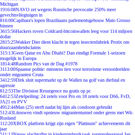
Michigan
19
16:08
NAVO zet wegens Russische provocatie 250% meer
gevechtsvliegtuigen in
8
16:00
Capibara's lopen Braziliaans parlementsgebouw Mato Grosso
binnen
36
15:56
Hackers roven Coldcard-bitcoinwallets leeg voor 114 miljoen
dollar
28
15:25
Wakker Dier dient klacht in tegen insectenfabriek Protix om
duurzaamheidsclaims
3
15:13
Geen Qatar en Abu Dhabi? Dan eindigt Formule 1-seizoen
mogelijk in Europa
18
14:48
Random Pics van de Dag #1978
31
13:00
Spaanse politie: minstens tien voor terrorisme veroordeelden
onder migranten Ceuta
34
12:59
Dirk sluit supermarkt op de Wallen na golf van diefstal en
agressie
8
12:53
The Division Resurgence nu gratis op pc
64
12:53
Zetelpeiling: 24 zetels voor Pro en 18 zetels voor D66, FvD,
JA21 en PVV
49
12:44
Man (25) sterft nadat hij lijm als condoom gebruikt
5
12:43
Litouwen vindt opnieuw migrantentunnel onder grens met Wit-
Rusland
1
12:20
XBOX platform krijgt zijn eigen "Platinum" achievements dit
jaar
5
11:13
Nieuw slachtoffer in kindermisbruikzaak zorgprofessional Jan