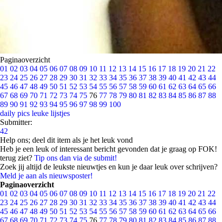
Paginaoverzicht
01
02
03
04
05
06
07
08
09
10
11
12
13
14
15
16
17
18
19
20
21
22
23
24
25
26
27
28
29
30
31
32
33
34
35
36
37
38
39
40
41
42
43
44
45
46
47
48
49
50
51
52
53
54
55
56
57
58
59
60
61
62
63
64
65
66
67
68
69
70
71
72
73
74
75
76
77
78
79
80
81
82
83
84
85
86
87
88
89
90
91
92
93
94
95
96
97
98
99
100
daily pics
leuke lijstjes
Submitter:
42
Help ons; deel dit item als je het leuk vond
Heb je een leuk of interessant bericht gevonden dat je graag op FOK!
terug ziet?
Tip ons dan via de submit!
Zoek jij altijd de leukste nieuwtjes en kun je daar leuk over schrijven?
Meld je aan als nieuwsposter!
Paginaoverzicht
01
02
03
04
05
06
07
08
09
10
11
12
13
14
15
16
17
18
19
20
21
22
23
24
25
26
27
28
29
30
31
32
33
34
35
36
37
38
39
40
41
42
43
44
45
46
47
48
49
50
51
52
53
54
55
56
57
58
59
60
61
62
63
64
65
66
67
68
69
70
71
72
73
74
75
76
77
78
79
80
81
82
83
84
85
86
87
88