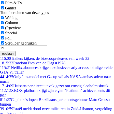
Film & Tv
Games
Toon berichten van deze types
Weblog
Column
(P)review
Special
Poll
Scrollbar gebruiken
opslaan
1
16:00
Trailers kijken: de bioscoopreleases van week 32
18
15:23
Random Pics van de Dag #1978
1
15:21
Netflix-abonnees krijgen exclusieve early access tot uitgebreide
GTA VI trailer
44
14:35
Onlyfans-model met G-cup wil als NASA-ambassadeur naar
maan
17
14:09
Huisarts per direct uit vak gezet om ernstig alcoholmisbruik
1
12:12
XBOX platform krijgt zijn eigen "Platinum" achievements dit
jaar
8
11:27
Capibara's lopen Braziliaans parlementsgebouw Mato Grosso
binnen
39
10:59
Israël meldt dood twee militairen in Zuid-Libanon, vergelding
aangekondigd