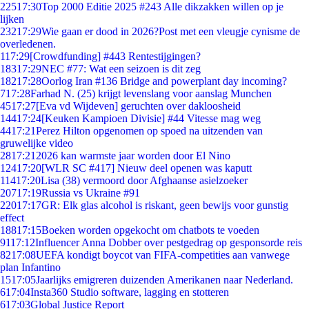
225
17:30
Top 2000 Editie 2025 #243 Alle dikzakken willen op je
lijken
232
17:29
Wie gaan er dood in 2026?Post met een vleugje cynisme de
overledenen.
1
17:29
[Crowdfunding] #443 Rentestijgingen?
183
17:29
NEC #77: Wat een seizoen is dit zeg
182
17:28
Oorlog Iran #136 Bridge and powerplant day incoming?
7
17:28
Farhad N. (25) krijgt levenslang voor aanslag Munchen
45
17:27
[Eva vd Wijdeven] geruchten over dakloosheid
144
17:24
[Keuken Kampioen Divisie] #44 Vitesse mag weg
44
17:21
Perez Hilton opgenomen op spoed na uitzenden van
gruwelijke video
28
17:21
2026 kan warmste jaar worden door El Nino
124
17:20
[WLR SC #417] Nieuw deel openen was kaputt
114
17:20
Lisa (38) vermoord door Afghaanse asielzoeker
207
17:19
Russia vs Ukraine #91
220
17:17
GR: Elk glas alcohol is riskant, geen bewijs voor gunstig
effect
188
17:15
Boeken worden opgekocht om chatbots te voeden
91
17:12
Influencer Anna Dobber over pestgedrag op gesponsorde reis
82
17:08
UEFA kondigt boycot van FIFA-competities aan vanwege
plan Infantino
15
17:05
Jaarlijks emigreren duizenden Amerikanen naar Nederland.
6
17:04
Insta360 Studio software, lagging en stotteren
6
17:03
Global Justice Report