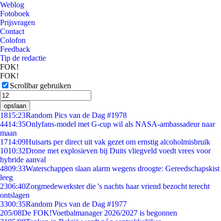
Weblog
Fotoboek
Prijsvragen
Contact
Colofon
Feedback
Tip de redactie
FOK!
FOK!
Scrollbar gebruiken
opslaan
18
15:23
Random Pics van de Dag #1978
44
14:35
Onlyfans-model met G-cup wil als NASA-ambassadeur naar
maan
17
14:09
Huisarts per direct uit vak gezet om ernstig alcoholmisbruik
10
10:32
Drone met explosieven bij Duits vliegveld voedt vrees voor
hybride aanval
48
09:33
Waterschappen slaan alarm wegens droogte: Gereedschapskist
leeg
23
06:40
Zorgmedewerkster die 's nachts haar vriend bezocht terecht
ontslagen
33
00:35
Random Pics van de Dag #1977
2
05/08
De FOK!Voetbalmanager 2026/2027 is begonnen