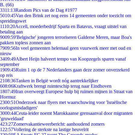
B. (66)
33
11:13
Random Pics van de Dag #1977
50
10:45
Van den Brink zet nog eens 14 gemeenten onder toezicht om
spreidingswet
11
10:20
Accell, moederbedrijf Sparta en Batavus, vraagt uitstel van
betaling aan
90
09:59
'Belgische' jongeren terroriseren Galderse Meren, maar Boa's
pakken topless zonnen aan
79
09:56
In veel gemeenten helemaal geen vuurwerk meer met oud en
nieuw
34
09:49
Albert Heijn halveert tempo van Koopzegels sparen vanaf
september
19
09:45
Ruim 1 op de 7 Nederlanders gaan deze zomer onverzekerd
op reis
21
08:36
Tanken in België wordt nóg aantrekkelijker
6
08:06
Kraftwerk brengt ruimteschip terug naar Eindhoven
18
07:49
Iran overweegt Europese hulp bij ruimen mijnen in Straat van
Hormuz
23
00:51
Onderzoek naar flyers met waarschuwing voor 'Israëlische
oorlogsmisdadigers'
30
00:44
Ceuta-leider noemt Marokkaanse grensaanval door migranten
'gruweldaad'
4
23:27
Zomervakantieweerbericht: aanhoudend zomers
1
22:57
Vollering de sterkste na lastige heuvelrit
3
20:59
EA Sports FC 27 toont The Grounds-modus