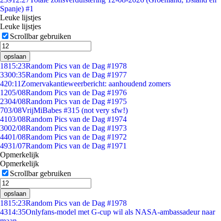
Spanje) #1
Leuke lijstjes
Leuke lijstjes
Scrollbar gebruiken
opslaan
18
15:23
Random Pics van de Dag #1978
33
00:35
Random Pics van de Dag #1977
4
20:11
Zomervakantieweerbericht: aanhoudend zomers
12
05/08
Random Pics van de Dag #1976
23
04/08
Random Pics van de Dag #1975
7
03/08
VrijMiBabes #315 (not very sfw!)
41
03/08
Random Pics van de Dag #1974
30
02/08
Random Pics van de Dag #1973
44
01/08
Random Pics van de Dag #1972
49
31/07
Random Pics van de Dag #1971
Opmerkelijk
Opmerkelijk
Scrollbar gebruiken
opslaan
18
15:23
Random Pics van de Dag #1978
43
14:35
Onlyfans-model met G-cup wil als NASA-ambassadeur naar
maan