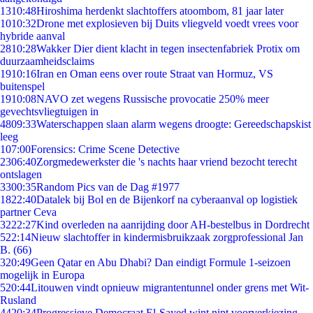
13
10:48
Hiroshima herdenkt slachtoffers atoombom, 81 jaar later
10
10:32
Drone met explosieven bij Duits vliegveld voedt vrees voor
hybride aanval
28
10:28
Wakker Dier dient klacht in tegen insectenfabriek Protix om
duurzaamheidsclaims
19
10:16
Iran en Oman eens over route Straat van Hormuz, VS
buitenspel
19
10:08
NAVO zet wegens Russische provocatie 250% meer
gevechtsvliegtuigen in
48
09:33
Waterschappen slaan alarm wegens droogte: Gereedschapskist
leeg
1
07:00
Forensics: Crime Scene Detective
23
06:40
Zorgmedewerkster die 's nachts haar vriend bezocht terecht
ontslagen
33
00:35
Random Pics van de Dag #1977
18
22:40
Datalek bij Bol en de Bijenkorf na cyberaanval op logistiek
partner Ceva
32
22:27
Kind overleden na aanrijding door AH-bestelbus in Dordrecht
5
22:14
Nieuw slachtoffer in kindermisbruikzaak zorgprofessional Jan
B. (66)
3
20:49
Geen Qatar en Abu Dhabi? Dan eindigt Formule 1-seizoen
mogelijk in Europa
5
20:44
Litouwen vindt opnieuw migrantentunnel onder grens met Wit-
Rusland
44
20:34
Progressieve Democraat El-Sayed wint nipt voorverkiezing