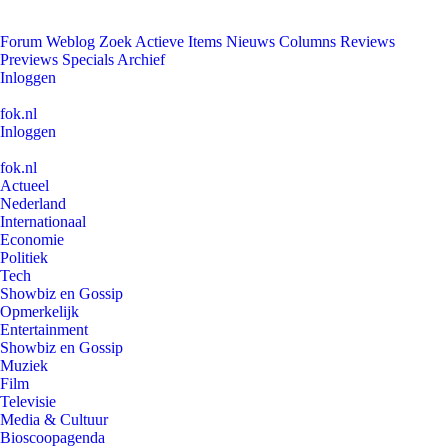
Forum
Weblog
Zoek
Actieve Items
Nieuws
Columns
Reviews
Previews
Specials
Archief
Inloggen
fok.nl
Inloggen
fok.nl
Actueel
Nederland
Internationaal
Economie
Politiek
Tech
Showbiz en Gossip
Opmerkelijk
Entertainment
Showbiz en Gossip
Muziek
Film
Televisie
Media & Cultuur
Bioscoopagenda