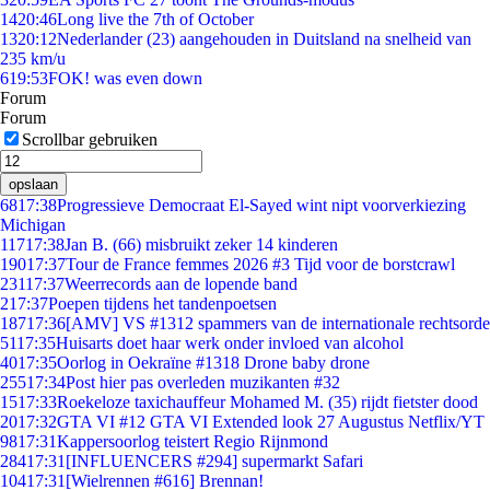
14
20:46
Long live the 7th of October
13
20:12
Nederlander (23) aangehouden in Duitsland na snelheid van
235 km/u
6
19:53
FOK! was even down
Forum
Forum
Scrollbar gebruiken
opslaan
68
17:38
Progressieve Democraat El-Sayed wint nipt voorverkiezing
Michigan
117
17:38
Jan B. (66) misbruikt zeker 14 kinderen
190
17:37
Tour de France femmes 2026 #3 Tijd voor de borstcrawl
231
17:37
Weerrecords aan de lopende band
2
17:37
Poepen tijdens het tandenpoetsen
187
17:36
[AMV] VS #1312 spammers van de internationale rechtsorde
51
17:35
Huisarts doet haar werk onder invloed van alcohol
40
17:35
Oorlog in Oekraïne #1318 Drone baby drone
255
17:34
Post hier pas overleden muzikanten #32
15
17:33
Roekeloze taxichauffeur Mohamed M. (35) rijdt fietster dood
20
17:32
GTA VI #12 GTA VI Extended look 27 Augustus Netflix/YT
98
17:31
Kappersoorlog teistert Regio Rijnmond
284
17:31
[INFLUENCERS #294] supermarkt Safari
104
17:31
[Wielrennen #616] Brennan!