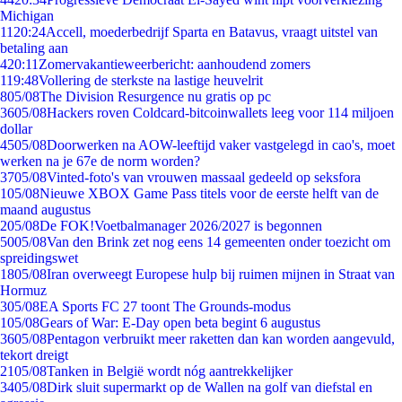
Michigan
11
20:24
Accell, moederbedrijf Sparta en Batavus, vraagt uitstel van
betaling aan
4
20:11
Zomervakantieweerbericht: aanhoudend zomers
1
19:48
Vollering de sterkste na lastige heuvelrit
8
05/08
The Division Resurgence nu gratis op pc
36
05/08
Hackers roven Coldcard-bitcoinwallets leeg voor 114 miljoen
dollar
45
05/08
Doorwerken na AOW-leeftijd vaker vastgelegd in cao's, moet
werken na je 67e de norm worden?
37
05/08
Vinted-foto's van vrouwen massaal gedeeld op seksfora
1
05/08
Nieuwe XBOX Game Pass titels voor de eerste helft van de
maand augustus
2
05/08
De FOK!Voetbalmanager 2026/2027 is begonnen
50
05/08
Van den Brink zet nog eens 14 gemeenten onder toezicht om
spreidingswet
18
05/08
Iran overweegt Europese hulp bij ruimen mijnen in Straat van
Hormuz
3
05/08
EA Sports FC 27 toont The Grounds-modus
1
05/08
Gears of War: E-Day open beta begint 6 augustus
36
05/08
Pentagon verbruikt meer raketten dan kan worden aangevuld,
tekort dreigt
21
05/08
Tanken in België wordt nóg aantrekkelijker
34
05/08
Dirk sluit supermarkt op de Wallen na golf van diefstal en