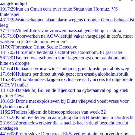
aangekondigd
19
17:29
Iran en Oman eens over route Straat van Hormuz, VS
buitenspel
48
17:28
Waterschappen slaan alarm wegens droogte: Gereedschapskist
leeg
37
17:16
Vinted-foto's van vrouwen massaal gedeeld op seksfora
45
17:10
Doorwerken na AOW-leeftijd vaker vastgelegd in cao's, moet
werken na je 67e de norm worden?
1
17:07
Forensics: Crime Scene Detective
13
17:02
Hiroshima herdenkt slachtoffers atoombom, 81 jaar later
56
17:01
Boeren waarschuwen voor lagere oogst door aanhoudende
hitte en droogte
17
16:41
Italiaanse vrouw wint 1 miljoen, gooit kraslot per abuis weg
17
16:40
Huisarts per direct uit vak gezet om ernstig alcoholmisbruik
1
16:38
Netflix-abonnees krijgen exclusieve early access tot uitgebreide
GTA VI trailer
18
16:36
Datalek bij Bol en de Bijenkorf na cyberaanval op logistiek
partner Ceva
10
16:34
Drone met explosieven bij Duits vliegveld voedt vrees voor
hybride aanval
1
16:26
Trailers kijken: de bioscoopreleases van week 32
32
16:22
Kind overleden na aanrijding door AH-bestelbus in Dordrecht
23
16:12
Zorgmedewerkster die 's nachts haar vriend bezocht terecht
ontslagen
44
16:08
Progressieve Democraat El-Sayed wint nipt voorverkiezing