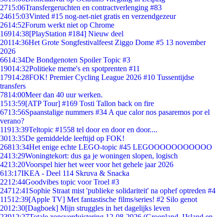
27
15:06
Transfergeruchten en contractverlenging #83
246
15:03
Vinted #15 nog-net-niet gratis en verzendgezeur
26
14:52
Forum werkt niet op Chrome
169
14:38
[PlayStation #184] Nieuw deel
201
14:36
Het Grote Songfestivalfeest Ziggo Dome #5 13 november
2026
66
14:34
De Bondgenoten Spoiler Topic #3
190
14:32
Politieke meme's en spotprenten #11
179
14:28
FOK! Premier Cycling League 2026 #10 Tussentijdse
transfers
78
14:00
Meer dan 40 uur werken.
15
13:59
[ATP Tour] #169 Tosti Tallon back on fire
67
13:56
Spaanstalige nummers #34 A que calor nos pasaremos por el
verano?
119
13:39
Teltopic #1558 tel door en door en door....
30
13:35
De gemiddelde leeftijd op FOK!
268
13:34
Het enige echte LEGO-topic #45 LEGOOOOOOOOOOO
24
13:29
Woningtekort: dus ga je woningen slopen, logisch
42
13:20
Voorspel hier het weer voor het gehele jaar 2026
6
13:17
IKEA - Deel 114 Skruva & Snacka
22
12:44
Goodvibes topic voor Troel #3
247
12:41
Sophie Straat mist 'publieke solidariteit' na ophef optreden #4
115
12:39
[Apple TV] Met fantastische films/series! #2 Silo genot
20
12:30
[Dagboek] Mijn struggles in het dagelijks leven
239
12:27
Totale zonsverduistering 12-08-2026 (Groenland, IJsland en