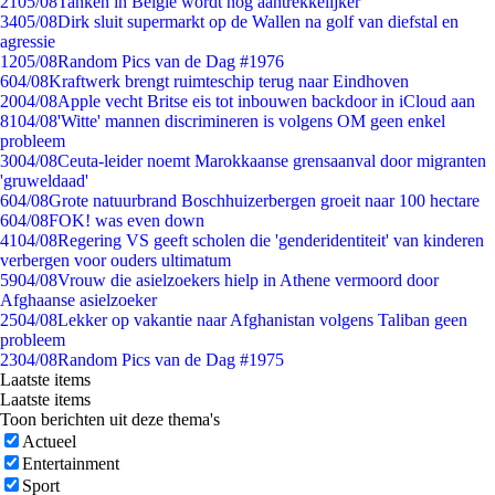
21
05/08
Tanken in België wordt nóg aantrekkelijker
34
05/08
Dirk sluit supermarkt op de Wallen na golf van diefstal en
agressie
12
05/08
Random Pics van de Dag #1976
6
04/08
Kraftwerk brengt ruimteschip terug naar Eindhoven
20
04/08
Apple vecht Britse eis tot inbouwen backdoor in iCloud aan
81
04/08
'Witte' mannen discrimineren is volgens OM geen enkel
probleem
30
04/08
Ceuta-leider noemt Marokkaanse grensaanval door migranten
'gruweldaad'
6
04/08
Grote natuurbrand Boschhuizerbergen groeit naar 100 hectare
6
04/08
FOK! was even down
41
04/08
Regering VS geeft scholen die 'genderidentiteit' van kinderen
verbergen voor ouders ultimatum
59
04/08
Vrouw die asielzoekers hielp in Athene vermoord door
Afghaanse asielzoeker
25
04/08
Lekker op vakantie naar Afghanistan volgens Taliban geen
probleem
23
04/08
Random Pics van de Dag #1975
Laatste items
Laatste items
Toon berichten uit deze thema's
Actueel
Entertainment
Sport