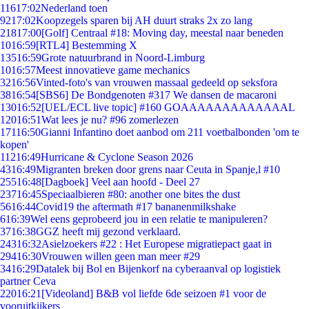
116
17:02
Nederland toen
92
17:02
Koopzegels sparen bij AH duurt straks 2x zo lang
218
17:00
[Golf] Centraal #18: Moving day, meestal naar beneden
10
16:59
[RTL4] Bestemming X
135
16:59
Grote natuurbrand in Noord-Limburg
10
16:57
Meest innovatieve game mechanics
32
16:56
Vinted-foto's van vrouwen massaal gedeeld op seksfora
38
16:54
[SBS6] De Bondgenoten #317 We dansen de macaroni
130
16:52
[UEL/ECL live topic] #160 GOAAAAAAAAAAAAAL
120
16:51
Wat lees je nu? #96 zomerlezen
171
16:50
Gianni Infantino doet aanbod om 211 voetbalbonden 'om te
kopen'
112
16:49
Hurricane & Cyclone Season 2026
43
16:49
Migranten breken door grens naar Ceuta in Spanje,l #10
255
16:48
[Dagboek] Veel aan hoofd - Deel 27
237
16:45
Speciaalbieren #80: another one bites the dust
56
16:44
Covid19 the aftermath #17 bananenmilkshake
6
16:39
Wel eens geprobeerd jou in een relatie te manipuleren?
37
16:38
GGZ heeft mij gezond verklaard.
243
16:32
Asielzoekers #22 : Het Europese migratiepact gaat in
294
16:30
Vrouwen willen geen man meer #29
34
16:29
Datalek bij Bol en Bijenkorf na cyberaanval op logistiek
partner Ceva
220
16:21
[Videoland] B&B vol liefde 6de seizoen #1 voor de
vooruitkijkers