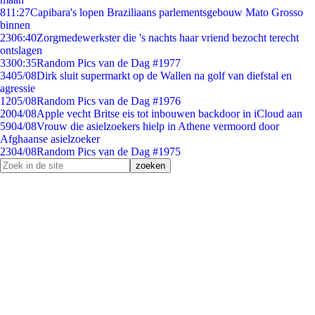
8
11:27
Capibara's lopen Braziliaans parlementsgebouw Mato Grosso
binnen
23
06:40
Zorgmedewerkster die 's nachts haar vriend bezocht terecht
ontslagen
33
00:35
Random Pics van de Dag #1977
34
05/08
Dirk sluit supermarkt op de Wallen na golf van diefstal en
agressie
12
05/08
Random Pics van de Dag #1976
20
04/08
Apple vecht Britse eis tot inbouwen backdoor in iCloud aan
59
04/08
Vrouw die asielzoekers hielp in Athene vermoord door
Afghaanse asielzoeker
23
04/08
Random Pics van de Dag #1975