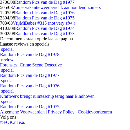
37
06/08
Random Pics van de Dag #1977
5
05/08
Zomervakantieweerbericht: aanhoudend zomers
12
05/08
Random Pics van de Dag #1976
23
04/08
Random Pics van de Dag #1975
7
03/08
VrijMiBabes #315 (not very sfw!)
41
03/08
Random Pics van de Dag #1974
30
02/08
Random Pics van de Dag #1973
De comments staan op de laatste pagina
Laatste reviews en specials
special
Random Pics van de Dag #1978
review
Forensics: Crime Scene Detective
special
Random Pics van de Dag #1977
special
Random Pics van de Dag #1976
special
Kraftwerk brengt ruimteschip terug naar Eindhoven
special
Random Pics van de Dag #1975
Algemene Voorwaarden
|
Privacy Policy
|
Cookievoorkeuren
Volg ons
©FOK.nl e.a.