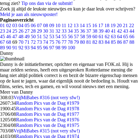
terug ziet?
Tip ons dan via de submit!
Zoek jij altijd de leukste nieuwtjes en kun je daar leuk over schrijven?
Meld je aan als nieuwsposter!
Paginaoverzicht
01
02
03
04
05
06
07
08
09
10
11
12
13
14
15
16
17
18
19
20
21
22
23
24
25
26
27
28
29
30
31
32
33
34
35
36
37
38
39
40
41
42
43
44
45
46
47
48
49
50
51
52
53
54
55
56
57
58
59
60
61
62
63
64
65
66
67
68
69
70
71
72
73
74
75
76
77
78
79
80
81
82
83
84
85
86
87
88
89
90
91
92
93
94
95
96
97
98
99
100
Danny
Danny is de initiatiefnemer, oprichter en eigenaar van FOK.nl. Hij is
maar zelden serieus, heeft een uitgesproken Rotterdamse mening die
lang niet altijd politiek correct is en bezit de bizarre eigenschap mensen
op de kast te jagen, waar dat eigenlijk nooit de bedoeling is. Houdt van
films, series, tech en gamen, en wil vooral nieuws met een mening.
Meer van Danny
3
08:03
VrijMiBabes #316 (not very sfw!)
26
07:34
Random Pics van de Dag #1979
19
00:45
Random Pics van de Dag #1978
37
06/08
Random Pics van de Dag #1977
12
05/08
Random Pics van de Dag #1976
23
04/08
Random Pics van de Dag #1975
7
03/08
VrijMiBabes #315 (not very sfw!)
41
03/08
Random Pics van de Dag #1974