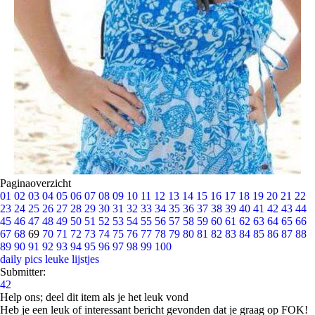
Paginaoverzicht
01
02
03
04
05
06
07
08
09
10
11
12
13
14
15
16
17
18
19
20
21
22
23
24
25
26
27
28
29
30
31
32
33
34
35
36
37
38
39
40
41
42
43
44
45
46
47
48
49
50
51
52
53
54
55
56
57
58
59
60
61
62
63
64
65
66
67
68
69
70
71
72
73
74
75
76
77
78
79
80
81
82
83
84
85
86
87
88
89
90
91
92
93
94
95
96
97
98
99
100
daily pics
leuke lijstjes
Submitter:
42
Help ons; deel dit item als je het leuk vond
Heb je een leuk of interessant bericht gevonden dat je graag op FOK!