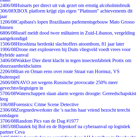
24
06/08
Huisarts per direct uit vak gezet om ernstig alcoholmisbruik
3
06/08
XBOX platform krijgt zijn eigen "Platinum" achievements dit
jaar
12
06/08
Capibara's lopen Braziliaans parlementsgebouw Mato Grosso
binnen
68
06/08
Israël meldt dood twee militairen in Zuid-Libanon, vergelding
aangekondigd
15
06/08
Hiroshima herdenkt slachtoffers atoombom, 81 jaar later
19
06/08
Drone met explosieven bij Duits vliegveld voedt vrees voor
hybride aanval
34
06/08
Wakker Dier dient klacht in tegen insectenfabriek Protix om
duurzaamheidsclaims
22
06/08
Iran en Oman eens over route Straat van Hormuz, VS
buitenspel
26
06/08
NAVO zet wegens Russische provocatie 250% meer
gevechtsvliegtuigen in
57
06/08
Waterschappen slaan alarm wegens droogte: Gereedschapskist
leeg
1
06/08
Forensics: Crime Scene Detective
23
06/08
Zorgmedewerkster die 's nachts haar vriend bezocht terecht
ontslagen
37
06/08
Random Pics van de Dag #1977
18
05/08
Datalek bij Bol en de Bijenkorf na cyberaanval op logistiek
partner Ceva