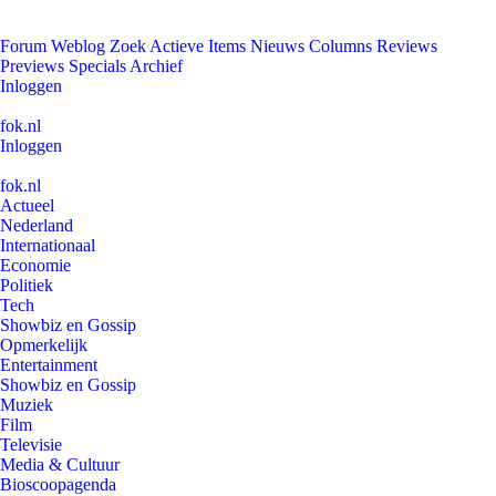
Forum
Weblog
Zoek
Actieve Items
Nieuws
Columns
Reviews
Previews
Specials
Archief
Inloggen
fok.nl
Inloggen
fok.nl
Actueel
Nederland
Internationaal
Economie
Politiek
Tech
Showbiz en Gossip
Opmerkelijk
Entertainment
Showbiz en Gossip
Muziek
Film
Televisie
Media & Cultuur
Bioscoopagenda