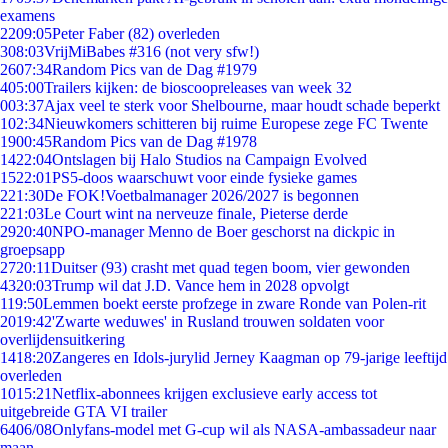
examens
22
09:05
Peter Faber (82) overleden
3
08:03
VrijMiBabes #316 (not very sfw!)
26
07:34
Random Pics van de Dag #1979
4
05:00
Trailers kijken: de bioscoopreleases van week 32
0
03:37
Ajax veel te sterk voor Shelbourne, maar houdt schade beperkt
1
02:34
Nieuwkomers schitteren bij ruime Europese zege FC Twente
19
00:45
Random Pics van de Dag #1978
14
22:04
Ontslagen bij Halo Studios na Campaign Evolved
15
22:01
PS5-doos waarschuwt voor einde fysieke games
2
21:30
De FOK!Voetbalmanager 2026/2027 is begonnen
2
21:03
Le Court wint na nerveuze finale, Pieterse derde
29
20:40
NPO-manager Menno de Boer geschorst na dickpic in
groepsapp
27
20:11
Duitser (93) crasht met quad tegen boom, vier gewonden
43
20:03
Trump wil dat J.D. Vance hem in 2028 opvolgt
1
19:50
Lemmen boekt eerste profzege in zware Ronde van Polen-rit
20
19:42
'Zwarte weduwes' in Rusland trouwen soldaten voor
overlijdensuitkering
14
18:20
Zangeres en Idols-jurylid Jerney Kaagman op 79-jarige leeftijd
overleden
10
15:21
Netflix-abonnees krijgen exclusieve early access tot
uitgebreide GTA VI trailer
64
06/08
Onlyfans-model met G-cup wil als NASA-ambassadeur naar
maan