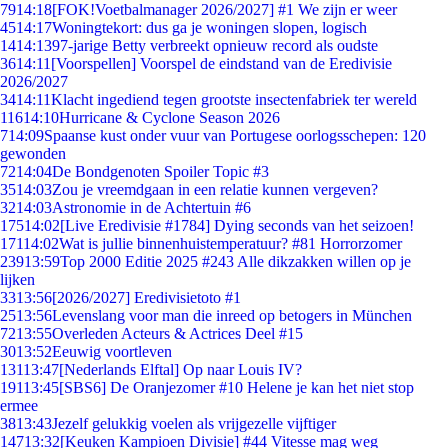
79
14:18
[FOK!Voetbalmanager 2026/2027] #1 We zijn er weer
45
14:17
Woningtekort: dus ga je woningen slopen, logisch
14
14:13
97-jarige Betty verbreekt opnieuw record als oudste
36
14:11
[Voorspellen] Voorspel de eindstand van de Eredivisie
2026/2027
34
14:11
Klacht ingediend tegen grootste insectenfabriek ter wereld
116
14:10
Hurricane & Cyclone Season 2026
7
14:09
Spaanse kust onder vuur van Portugese oorlogsschepen: 120
gewonden
72
14:04
De Bondgenoten Spoiler Topic #3
35
14:03
Zou je vreemdgaan in een relatie kunnen vergeven?
32
14:03
Astronomie in de Achtertuin #6
175
14:02
[Live Eredivisie #1784] Dying seconds van het seizoen!
171
14:02
Wat is jullie binnenhuistemperatuur? #81 Horrorzomer
239
13:59
Top 2000 Editie 2025 #243 Alle dikzakken willen op je
lijken
33
13:56
[2026/2027] Eredivisietoto #1
25
13:56
Levenslang voor man die inreed op betogers in München
72
13:55
Overleden Acteurs & Actrices Deel #15
30
13:52
Eeuwig voortleven
131
13:47
[Nederlands Elftal] Op naar Louis IV?
191
13:45
[SBS6] De Oranjezomer #10 Helene je kan het niet stop
ermee
38
13:43
Jezelf gelukkig voelen als vrijgezelle vijftiger
147
13:32
[Keuken Kampioen Divisie] #44 Vitesse mag weg