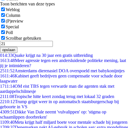
Toon berichten van deze types
Weblog
Column
(P)review
Special
Poll
Scrollbar gebruiken
opslaan
0
14:33
Quake krijgt na 30 jaar een gratis uitbreiding
16
13:48
Meer agressie tegen een andersluidende politieke mening, laat
jij je intimideren?
25
11:52
Amsterdams dierenasiel DOA overspoeld met babykonijntjes
16
11:46
Kabinet geeft bedrijven geen compensatie voor schade door
laagwater
17
11:14
OM eist TBS tegen verwarde man die agenten stak met
aardappelschilmesje
21
11:08
Tropische hitte keert zondag terug met lokaal 32 graden
22
10:12
Trump grijpt weer in op automatisch staatsburgerschap bij
geboorte in VS
43
09:51
Dikke Van Dale neemt 'vulvalippen' op: 'stigma op
schaamlippen doorbreken'
11
09:40
Meta krijgt half miljard boete voor mentale schade bij jongeren
17
09:37
Denemarken pakt AI-gebruik in scholen aan: extra mondelinge