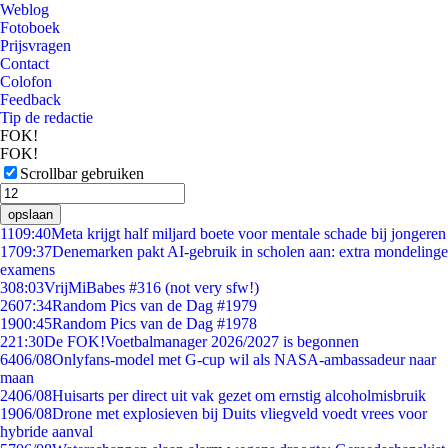
Weblog
Fotoboek
Prijsvragen
Contact
Colofon
Feedback
Tip de redactie
FOK!
FOK!
Scrollbar gebruiken
opslaan
11
09:40
Meta krijgt half miljard boete voor mentale schade bij jongeren
17
09:37
Denemarken pakt AI-gebruik in scholen aan: extra mondelinge
examens
3
08:03
VrijMiBabes #316 (not very sfw!)
26
07:34
Random Pics van de Dag #1979
19
00:45
Random Pics van de Dag #1978
2
21:30
De FOK!Voetbalmanager 2026/2027 is begonnen
64
06/08
Onlyfans-model met G-cup wil als NASA-ambassadeur naar
maan
24
06/08
Huisarts per direct uit vak gezet om ernstig alcoholmisbruik
19
06/08
Drone met explosieven bij Duits vliegveld voedt vrees voor
hybride aanval