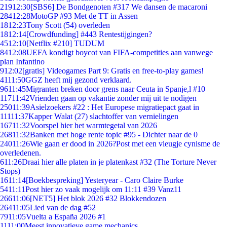
219
12:30
[SBS6] De Bondgenoten #317 We dansen de macaroni
284
12:28
MotoGP #93 Met de TT in Assen
18
12:23
Tony Scott (54) overleden
18
12:14
[Crowdfunding] #443 Rentestijgingen?
45
12:10
[Netflix #210] TUDUM
84
12:08
UEFA kondigt boycot van FIFA-competities aan vanwege
plan Infantino
9
12:02
[gratis] Videogames Part 9: Gratis en free-to-play games!
41
11:50
GGZ heeft mij gezond verklaard.
96
11:45
Migranten breken door grens naar Ceuta in Spanje,l #10
117
11:42
Vrienden gaan op vakantie zonder mij uit te nodigen
250
11:39
Asielzoekers #22 : Het Europese migratiepact gaat in
111
11:37
Kapper Walat (27) slachtoffer van vernielingen
167
11:32
Voorspel hier het warmtegetal van 2026
268
11:32
Banken met hoge rente topic #95 - Dichter naar de 0
240
11:26
Wie gaan er dood in 2026?Post met een vleugje cynisme de
overledenen.
6
11:26
Draai hier alle platen in je platenkast #32 (The Torture Never
Stops)
16
11:14
[Boekbespreking] Yesteryear - Caro Claire Burke
54
11:11
Post hier zo vaak mogelijk om 11:11 #39 Vanz11
266
11:06
[NET5] Het blok 2026 #32 Blokkendozen
264
11:05
Lied van de dag #52
79
11:05
Vuelta a España 2026 #1
11
11:00
Meest innovatieve game mechanics