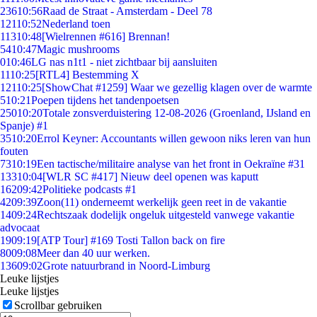
236
10:56
Raad de Straat - Amsterdam - Deel 78
121
10:52
Nederland toen
113
10:48
[Wielrennen #616] Brennan!
54
10:47
Magic mushrooms
0
10:46
LG nas n1t1 - niet zichtbaar bij aansluiten
11
10:25
[RTL4] Bestemming X
121
10:25
[ShowChat #1259] Waar we gezellig klagen over de warmte
5
10:21
Poepen tijdens het tandenpoetsen
250
10:20
Totale zonsverduistering 12-08-2026 (Groenland, IJsland en
Spanje) #1
35
10:20
Errol Keyner: Accountants willen gewoon niks leren van hun
fouten
73
10:19
Een tactische/militaire analyse van het front in Oekraïne #31
133
10:04
[WLR SC #417] Nieuw deel openen was kaputt
162
09:42
Politieke podcasts #1
42
09:39
Zoon(11) onderneemt werkelijk geen reet in de vakantie
14
09:24
Rechtszaak dodelijk ongeluk uitgesteld vanwege vakantie
advocaat
19
09:19
[ATP Tour] #169 Tosti Tallon back on fire
80
09:08
Meer dan 40 uur werken.
136
09:02
Grote natuurbrand in Noord-Limburg
Leuke lijstjes
Leuke lijstjes
Scrollbar gebruiken