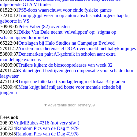
uitgebreide GTA VI trailer
815
22:01
PS5-doos waarschuwt voor einde fysieke games
722
10:12
Trump grijpt weer in op automatisch staatsburgerschap bij
geboorte in VS
709
09:05
Peter Faber (82) overleden
701
09:51
Dikke Van Dale neemt 'vulvalippen' op: 'stigma op
schaamlippen doorbreken'
652
22:04
Ontslagen bij Halo Studios na Campaign Evolved
579
11:52
Amsterdams dierenasiel DOA overspoeld met babykonijntjes
538
09:37
Denemarken pakt AI-gebruik in scholen aan: extra
mondelinge examens
492
05:00
Trailers kijken: de bioscoopreleases van week 32
479
11:46
Kabinet geeft bedrijven geen compensatie voor schade door
laagwater
475
11:08
Tropische hitte keert zondag terug met lokaal 32 graden
453
09:40
Meta krijgt half miljard boete voor mentale schade bij
jongeren
▼ Advertentie door Refinery89
Lees ook
2
08:03
VrijMiBabes #316 (not very sfw!)
26
07:34
Random Pics van de Dag #1979
19
00:45
Random Pics van de Dag #1978