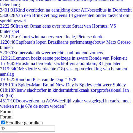
Petersburg
34
01:01
Kind overleden na aanrijding door AH-bestelbus in Dordrecht
53
00:28
Van den Brink zet nog eens 14 gemeenten onder toezicht om
spreidingswet
22
22:50
Iran en Oman eens over route Straat van Hormuz, VS
buitenspel
2
22:17
Le Court wint na nerveuze finale, Pieterse derde
12
20:48
Capibara's lopen Braziliaans parlementsgebouw Mato Grosso
binnen
5
20:30
Zomervakantieweerbericht: aanhoudend zomers
1
20:21
Lemmen boekt eerste profzege in zware Ronde van Polen-rit
15
19:45
Hiroshima herdenkt slachtoffers atoombom, 81 jaar later
21
19:34
OM: vierde verdachte (18) vast op verdenking van beramen
aanslag
19
19:25
Random Pics van de Dag #1978
8
18:19
In Spider-Man: Brand New Day is Spidey echt weer Spidey
6
18:18
Nieuw slachtoffer in kindermisbruikzaak zorgprofessional Jan
B. (66)
45
17:10
Doorwerken na AOW-leeftijd vaker vastgelegd in cao's, moet
werken na je 67e de norm worden?
Forum
Forum
Scrollbar gebruiken