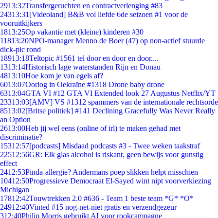
29
13:32
Transfergeruchten en contractverlenging #83
243
13:31
[Videoland] B&B vol liefde 6de seizoen #1 voor de
vooruitkijkers
18
13:25
Op vakantie met (kleine) kinderen #30
118
13:20
NPO-manager Menno de Boer (47) op non-actief stuurde
dick-pic rond
189
13:18
Teltopic #1561 tel door en door en door....
13
13:14
Historisch lage waterstanden Rijn en Donau
48
13:10
Hoe kom je van egels af?
60
13:07
Oorlog in Oekraïne #1318 Drone baby drone
63
13:04
GTA VI #12 GTA VI Extended look 27 Augustus Netflix/YT
233
13:03
[AMV] VS #1312 spammers van de internationale rechtsorde
85
13:02
[Britse politiek] #141 Declining Gracefully Was Never Really
an Option
26
13:00
Heb jij wel eens (online of irl) te maken gehad met
discriminatie?
153
12:57
[podcasts] Misdaad podcasts #3 - Twee weken taakstraf
225
12:56
GR: Elk glas alcohol is riskant, geen bewijs voor gunstig
effect
24
12:53
Pinda-allergie? Andermans poep slikken helpt misschien
104
12:50
Progressieve Democraat El-Sayed wint nipt voorverkiezing
Michigan
178
12:42
Touwtrekken 2.0 #636 - Team 1 beste team *G* *O*
249
12:40
Vinted #15 nog-net-niet gratis en verzendgezeur
3
12:40
Philip Morris gebruikt AI voor rookcampagne