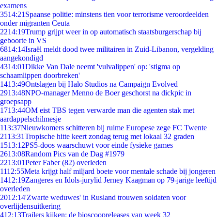
examens
35
14:21
Spaanse politie: minstens tien voor terrorisme veroordeelden
onder migranten Ceuta
22
14:19
Trump grijpt weer in op automatisch staatsburgerschap bij
geboorte in VS
68
14:14
Israël meldt dood twee militairen in Zuid-Libanon, vergelding
aangekondigd
43
14:01
Dikke Van Dale neemt 'vulvalippen' op: 'stigma op
schaamlippen doorbreken'
14
13:49
Ontslagen bij Halo Studios na Campaign Evolved
29
13:48
NPO-manager Menno de Boer geschorst na dickpic in
groepsapp
17
13:44
OM eist TBS tegen verwarde man die agenten stak met
aardappelschilmesje
1
13:37
Nieuwkomers schitteren bij ruime Europese zege FC Twente
21
13:31
Tropische hitte keert zondag terug met lokaal 32 graden
15
13:12
PS5-doos waarschuwt voor einde fysieke games
26
13:08
Random Pics van de Dag #1979
22
13:01
Peter Faber (82) overleden
11
12:55
Meta krijgt half miljard boete voor mentale schade bij jongeren
14
12:19
Zangeres en Idols-jurylid Jerney Kaagman op 79-jarige leeftijd
overleden
20
12:14
'Zwarte weduwes' in Rusland trouwen soldaten voor
overlijdensuitkering
4
12:13
Trailers kijken: de bioscoopreleases van week 32