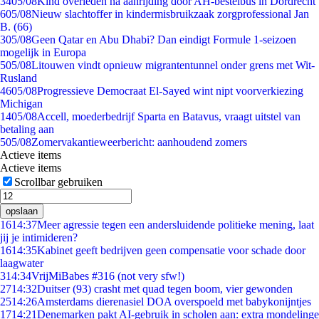
34
05/08
Kind overleden na aanrijding door AH-bestelbus in Dordrecht
6
05/08
Nieuw slachtoffer in kindermisbruikzaak zorgprofessional Jan
B. (66)
3
05/08
Geen Qatar en Abu Dhabi? Dan eindigt Formule 1-seizoen
mogelijk in Europa
5
05/08
Litouwen vindt opnieuw migrantentunnel onder grens met Wit-
Rusland
46
05/08
Progressieve Democraat El-Sayed wint nipt voorverkiezing
Michigan
14
05/08
Accell, moederbedrijf Sparta en Batavus, vraagt uitstel van
betaling aan
5
05/08
Zomervakantieweerbericht: aanhoudend zomers
Actieve items
Actieve items
Scrollbar gebruiken
opslaan
16
14:37
Meer agressie tegen een andersluidende politieke mening, laat
jij je intimideren?
16
14:35
Kabinet geeft bedrijven geen compensatie voor schade door
laagwater
3
14:34
VrijMiBabes #316 (not very sfw!)
27
14:32
Duitser (93) crasht met quad tegen boom, vier gewonden
25
14:26
Amsterdams dierenasiel DOA overspoeld met babykonijntjes
17
14:21
Denemarken pakt AI-gebruik in scholen aan: extra mondelinge