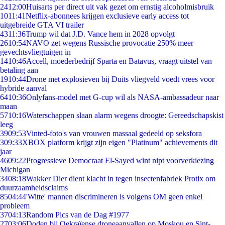
24
12:00
Huisarts per direct uit vak gezet om ernstig alcoholmisbruik
10
11:41
Netflix-abonnees krijgen exclusieve early access tot
uitgebreide GTA VI trailer
43
11:36
Trump wil dat J.D. Vance hem in 2028 opvolgt
26
10:54
NAVO zet wegens Russische provocatie 250% meer
gevechtsvliegtuigen in
14
10:46
Accell, moederbedrijf Sparta en Batavus, vraagt uitstel van
betaling aan
19
10:44
Drone met explosieven bij Duits vliegveld voedt vrees voor
hybride aanval
64
10:36
Onlyfans-model met G-cup wil als NASA-ambassadeur naar
maan
57
10:16
Waterschappen slaan alarm wegens droogte: Gereedschapskist
leeg
39
09:53
Vinted-foto's van vrouwen massaal gedeeld op seksfora
3
09:33
XBOX platform krijgt zijn eigen "Platinum" achievements dit
jaar
46
09:22
Progressieve Democraat El-Sayed wint nipt voorverkiezing
Michigan
34
08:18
Wakker Dier dient klacht in tegen insectenfabriek Protix om
duurzaamheidsclaims
85
04:44
'Witte' mannen discrimineren is volgens OM geen enkel
probleem
37
04:13
Random Pics van de Dag #1977
27
03:06
Doden bij Oekraïense droneaanvallen op Moskou en Sint-