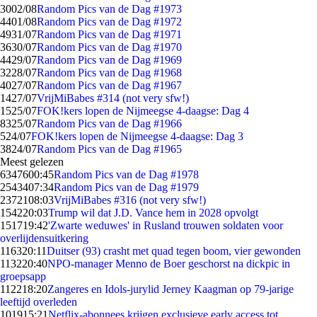
30
02/08
Random Pics van de Dag #1973
44
01/08
Random Pics van de Dag #1972
49
31/07
Random Pics van de Dag #1971
36
30/07
Random Pics van de Dag #1970
44
29/07
Random Pics van de Dag #1969
32
28/07
Random Pics van de Dag #1968
40
27/07
Random Pics van de Dag #1967
14
27/07
VrijMiBabes #314 (not very sfw!)
15
25/07
FOK!kers lopen de Nijmeegse 4-daagse: Dag 4
83
25/07
Random Pics van de Dag #1966
5
24/07
FOK!kers lopen de Nijmeegse 4-daagse: Dag 3
38
24/07
Random Pics van de Dag #1965
Meest gelezen
63476
00:45
Random Pics van de Dag #1978
25434
07:34
Random Pics van de Dag #1979
23721
08:03
VrijMiBabes #316 (not very sfw!)
1542
20:03
Trump wil dat J.D. Vance hem in 2028 opvolgt
1517
19:42
'Zwarte weduwes' in Rusland trouwen soldaten voor
overlijdensuitkering
1163
20:11
Duitser (93) crasht met quad tegen boom, vier gewonden
1132
20:40
NPO-manager Menno de Boer geschorst na dickpic in
groepsapp
1122
18:20
Zangeres en Idols-jurylid Jerney Kaagman op 79-jarige
leeftijd overleden
1019
15:21
Netflix-abonnees krijgen exclusieve early access tot