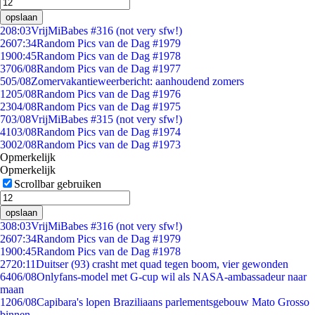
opslaan
2
08:03
VrijMiBabes #316 (not very sfw!)
26
07:34
Random Pics van de Dag #1979
19
00:45
Random Pics van de Dag #1978
37
06/08
Random Pics van de Dag #1977
5
05/08
Zomervakantieweerbericht: aanhoudend zomers
12
05/08
Random Pics van de Dag #1976
23
04/08
Random Pics van de Dag #1975
7
03/08
VrijMiBabes #315 (not very sfw!)
41
03/08
Random Pics van de Dag #1974
30
02/08
Random Pics van de Dag #1973
Opmerkelijk
Opmerkelijk
Scrollbar gebruiken
opslaan
3
08:03
VrijMiBabes #316 (not very sfw!)
26
07:34
Random Pics van de Dag #1979
19
00:45
Random Pics van de Dag #1978
27
20:11
Duitser (93) crasht met quad tegen boom, vier gewonden
64
06/08
Onlyfans-model met G-cup wil als NASA-ambassadeur naar
maan
12
06/08
Capibara's lopen Braziliaans parlementsgebouw Mato Grosso
binnen