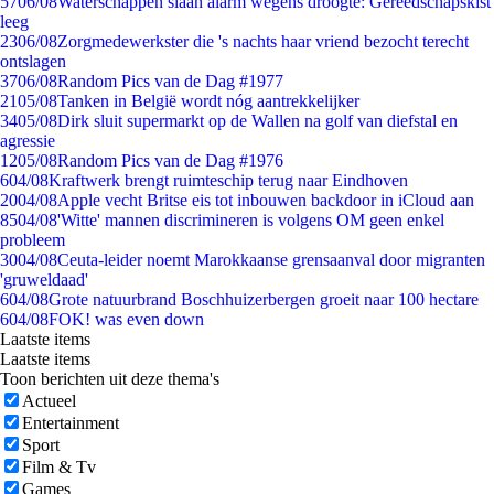
57
06/08
Waterschappen slaan alarm wegens droogte: Gereedschapskist
leeg
23
06/08
Zorgmedewerkster die 's nachts haar vriend bezocht terecht
ontslagen
37
06/08
Random Pics van de Dag #1977
21
05/08
Tanken in België wordt nóg aantrekkelijker
34
05/08
Dirk sluit supermarkt op de Wallen na golf van diefstal en
agressie
12
05/08
Random Pics van de Dag #1976
6
04/08
Kraftwerk brengt ruimteschip terug naar Eindhoven
20
04/08
Apple vecht Britse eis tot inbouwen backdoor in iCloud aan
85
04/08
'Witte' mannen discrimineren is volgens OM geen enkel
probleem
30
04/08
Ceuta-leider noemt Marokkaanse grensaanval door migranten
'gruweldaad'
6
04/08
Grote natuurbrand Boschhuizerbergen groeit naar 100 hectare
6
04/08
FOK! was even down
Laatste items
Laatste items
Toon berichten uit deze thema's
Actueel
Entertainment
Sport
Film & Tv
Games