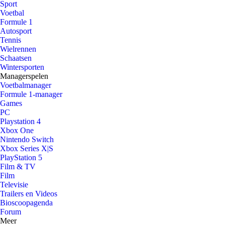
Sport
Voetbal
Formule 1
Autosport
Tennis
Wielrennen
Schaatsen
Wintersporten
Managerspelen
Voetbalmanager
Formule 1-manager
Games
PC
Playstation 4
Xbox One
Nintendo Switch
Xbox Series X|S
PlayStation 5
Film & TV
Film
Televisie
Trailers en Videos
Bioscoopagenda
Forum
Meer