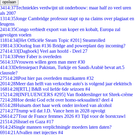
opslaan
34
14:37
Techniekles verdwijnt uit onderbouw: maar half zo veel uren
als 2007
13
14:35
Jonge Cambridge professor stapt op na claims over plagiaat en
leugens
24
14:35
Congo verbiedt export van koper en kobalt, Europa zal
gevolgen voelen
118
14:34
[Het Officiële Steam Topic #201] Steamrolled
198
14:33
Oorlog Iran #136 Bridge and powerplant day incoming?
274
14:33
[Dagboek] Veel aan hoofd - Deel 27
17
14:33
Peter Faber is overleden
56
14:33
Vrouwen willen geen man meer #30
4
14:33
Defensiepact Pakistan, Turkije en Saudi-Arabië bevat art.5
clausule?
275
14:28
Post hier pas overleden muzikanten #32
20
14:28
Meer dan helft van verkochte auto's is volgend jaar elektrisch
168
14:28
[RTL] B&B vol liefde 6de seizoen #4
152
14:28
[INFLUENCERS #295] Van flodderslinger tot Shrek-crème
72
14:28
Hoe denkt God echt over homo-seksualiteit? deel 4
65
14:28
Huisarts doet haar werk onder invloed van alcohol
27
14:27
Trump wil dat J.D. Vance hem in 2028 opvolgt
266
14:27
Tour de France femmes 2026 #3 Tijd voor de borstcrawl
215
14:26
Israel en Gaza #17
9
14:24
Single mannen verplichtsingle moeders laten daten?
69
14:21
Afvallen met injecties #4