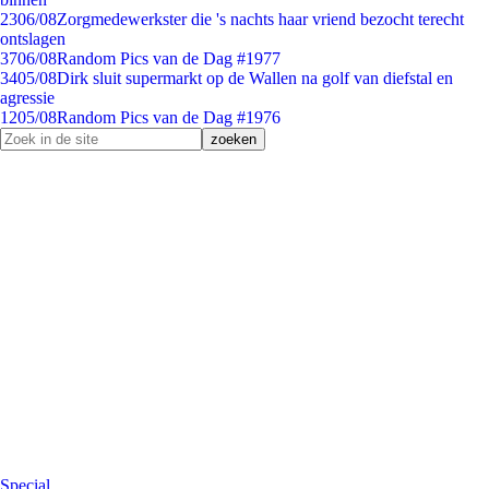
23
06/08
Zorgmedewerkster die 's nachts haar vriend bezocht terecht
ontslagen
37
06/08
Random Pics van de Dag #1977
34
05/08
Dirk sluit supermarkt op de Wallen na golf van diefstal en
agressie
12
05/08
Random Pics van de Dag #1976
Special