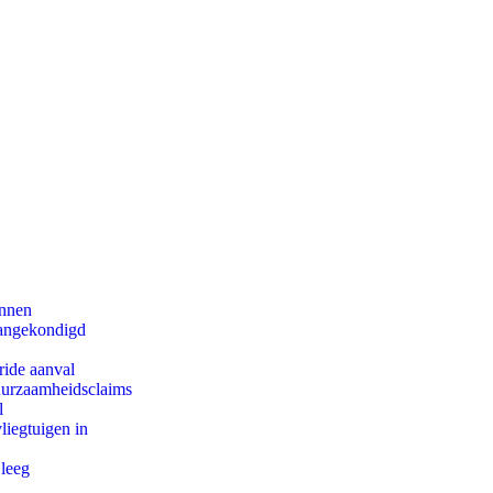
innen
aangekondigd
ride aanval
duurzaamheidsclaims
l
iegtuigen in
 leeg