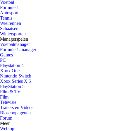
Voetbal
Formule 1
Autosport
Tennis
Wielrennen
Schaatsen
Wintersporten
Managerspelen
Voetbalmanager
Formule 1-manager
Games
PC
Playstation 4
Xbox One
Nintendo Switch
Xbox Series X|S
PlayStation 5
Film & TV
Film
Televisie
Trailers en Videos
Bioscoopagenda
Forum
Meer
Weblog