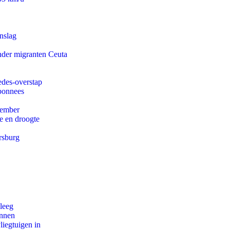
nslag
onder migranten Ceuta
edes-overstap
abonnees
tember
e en droogte
rsburg
leeg
innen
iegtuigen in