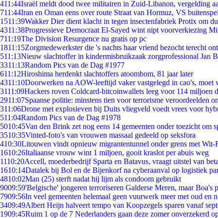
4
11:44
Israël meldt dood twee militairen in Zuid-Libanon, vergelding 
7
11:44
Iran en Oman eens over route Straat van Hormuz, VS buitenspe
15
11:39
Wakker Dier dient klacht in tegen insectenfabriek Protix om 
43
11:38
Progressieve Democraat El-Sayed wint nipt voorverkiezing M
7
11:19
The Division Resurgence nu gratis op pc
18
11:15
Zorgmedewerkster die 's nachts haar vriend bezocht terecht on
5
11:13
Nieuw slachtoffer in kindermisbruikzaak zorgprofessional Jan B
33
11:13
Random Pics van de Dag #1977
6
11:12
Hiroshima herdenkt slachtoffers atoombom, 81 jaar later
43
11:10
Doorwerken na AOW-leeftijd vaker vastgelegd in cao's, moet
31
11:09
Hackers roven Coldcard-bitcoinwallets leeg voor 114 miljoen d
29
11:07
Spaanse politie: minstens tien voor terrorisme veroordeelden 
3
11:06
Drone met explosieven bij Duits vliegveld voedt vrees voor hyb
5
11:04
Random Pics van de Dag #1978
50
10:45
Van den Brink zet nog eens 14 gemeenten onder toezicht om s
35
10:35
Vinted-foto's van vrouwen massaal gedeeld op seksfora
4
10:30
Litouwen vindt opnieuw migrantentunnel onder grens met Wit-
16
10:26
Italiaanse vrouw wint 1 miljoen, gooit kraslot per abuis weg
11
10:20
Accell, moederbedrijf Sparta en Batavus, vraagt uitstel van bet
16
10:14
Datalek bij Bol en de Bijenkorf na cyberaanval op logistiek pa
48
10:02
Man (25) sterft nadat hij lijm als condoom gebruikt
90
09:59
'Belgische' jongeren terroriseren Galderse Meren, maar Boa's 
79
09:56
In veel gemeenten helemaal geen vuurwerk meer met oud en 
34
09:49
Albert Heijn halveert tempo van Koopzegels sparen vanaf sep
19
09:45
Ruim 1 op de 7 Nederlanders gaan deze zomer onverzekerd op