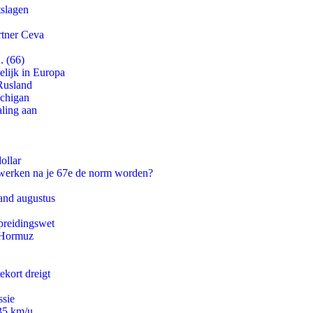
tslagen
rtner Ceva
. (66)
lijk in Europa
Rusland
ichigan
aling aan
ollar
 werken na je 67e de norm worden?
and augustus
preidingswet
n Hormuz
ekort dreigt
ssie
235 km/u