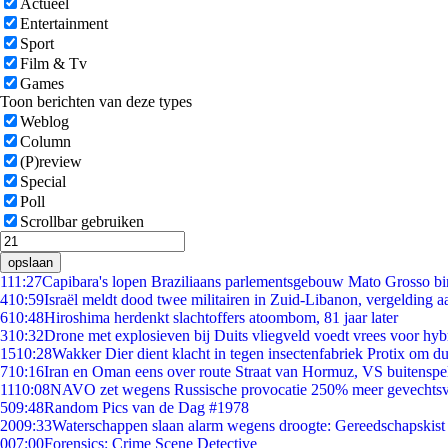
Actueel
Entertainment
Sport
Film & Tv
Games
Toon berichten van deze types
Weblog
Column
(P)review
Special
Poll
Scrollbar gebruiken
opslaan
1
11:27
Capibara's lopen Braziliaans parlementsgebouw Mato Grosso b
4
10:59
Israël meldt dood twee militairen in Zuid-Libanon, vergelding 
6
10:48
Hiroshima herdenkt slachtoffers atoombom, 81 jaar later
3
10:32
Drone met explosieven bij Duits vliegveld voedt vrees voor hyb
15
10:28
Wakker Dier dient klacht in tegen insectenfabriek Protix om 
7
10:16
Iran en Oman eens over route Straat van Hormuz, VS buitenspe
11
10:08
NAVO zet wegens Russische provocatie 250% meer gevechtsvl
5
09:48
Random Pics van de Dag #1978
20
09:33
Waterschappen slaan alarm wegens droogte: Gereedschapskist
0
07:00
Forensics: Crime Scene Detective