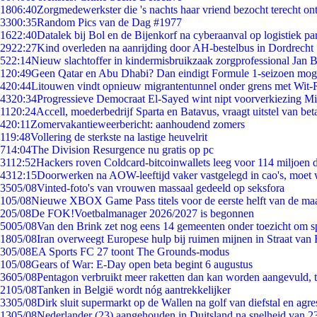
18
06:40
Zorgmedewerkster die 's nachts haar vriend bezocht terecht on
33
00:35
Random Pics van de Dag #1977
16
22:40
Datalek bij Bol en de Bijenkorf na cyberaanval op logistiek pa
29
22:27
Kind overleden na aanrijding door AH-bestelbus in Dordrecht
5
22:14
Nieuw slachtoffer in kindermisbruikzaak zorgprofessional Jan B
1
20:49
Geen Qatar en Abu Dhabi? Dan eindigt Formule 1-seizoen moge
4
20:44
Litouwen vindt opnieuw migrantentunnel onder grens met Wit-
43
20:34
Progressieve Democraat El-Sayed wint nipt voorverkiezing M
11
20:24
Accell, moederbedrijf Sparta en Batavus, vraagt uitstel van bet
4
20:11
Zomervakantieweerbericht: aanhoudend zomers
1
19:48
Vollering de sterkste na lastige heuvelrit
7
14:04
The Division Resurgence nu gratis op pc
31
12:52
Hackers roven Coldcard-bitcoinwallets leeg voor 114 miljoen d
43
12:15
Doorwerken na AOW-leeftijd vaker vastgelegd in cao's, moet
35
05/08
Vinted-foto's van vrouwen massaal gedeeld op seksfora
1
05/08
Nieuwe XBOX Game Pass titels voor de eerste helft van de ma
2
05/08
De FOK!Voetbalmanager 2026/2027 is begonnen
50
05/08
Van den Brink zet nog eens 14 gemeenten onder toezicht om s
18
05/08
Iran overweegt Europese hulp bij ruimen mijnen in Straat va
3
05/08
EA Sports FC 27 toont The Grounds-modus
1
05/08
Gears of War: E-Day open beta begint 6 augustus
36
05/08
Pentagon verbruikt meer raketten dan kan worden aangevuld, t
21
05/08
Tanken in België wordt nóg aantrekkelijker
33
05/08
Dirk sluit supermarkt op de Wallen na golf van diefstal en agre
13
05/08
Nederlander (23) aangehouden in Duitsland na snelheid van 