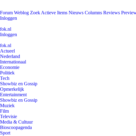
Forum
Weblog
Zoek
Actieve Items
Nieuws
Columns
Reviews
Previe
Inloggen
fok.nl
Inloggen
fok.nl
Actueel
Nederland
Internationaal
Economie
Politiek
Tech
Showbiz en Gossip
Opmerkelijk
Entertainment
Showbiz en Gossip
Muziek
Film
Televisie
Media & Cultuur
Bioscoopagenda
Sport