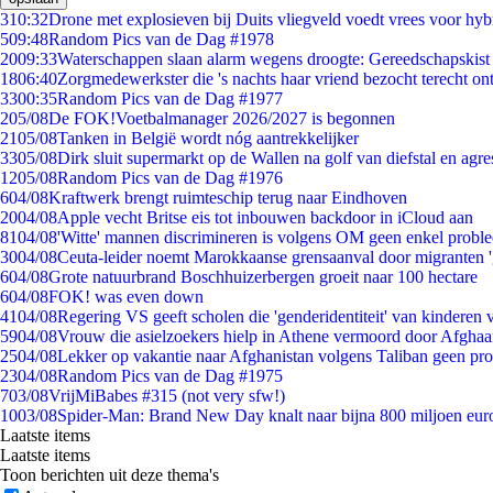
3
10:32
Drone met explosieven bij Duits vliegveld voedt vrees voor hyb
5
09:48
Random Pics van de Dag #1978
20
09:33
Waterschappen slaan alarm wegens droogte: Gereedschapskist
18
06:40
Zorgmedewerkster die 's nachts haar vriend bezocht terecht on
33
00:35
Random Pics van de Dag #1977
2
05/08
De FOK!Voetbalmanager 2026/2027 is begonnen
21
05/08
Tanken in België wordt nóg aantrekkelijker
33
05/08
Dirk sluit supermarkt op de Wallen na golf van diefstal en agre
12
05/08
Random Pics van de Dag #1976
6
04/08
Kraftwerk brengt ruimteschip terug naar Eindhoven
20
04/08
Apple vecht Britse eis tot inbouwen backdoor in iCloud aan
81
04/08
'Witte' mannen discrimineren is volgens OM geen enkel probl
30
04/08
Ceuta-leider noemt Marokkaanse grensaanval door migranten 
6
04/08
Grote natuurbrand Boschhuizerbergen groeit naar 100 hectare
6
04/08
FOK! was even down
41
04/08
Regering VS geeft scholen die 'genderidentiteit' van kinderen
59
04/08
Vrouw die asielzoekers hielp in Athene vermoord door Afghaa
25
04/08
Lekker op vakantie naar Afghanistan volgens Taliban geen pr
23
04/08
Random Pics van de Dag #1975
7
03/08
VrijMiBabes #315 (not very sfw!)
10
03/08
Spider-Man: Brand New Day knalt naar bijna 800 miljoen eur
Laatste items
Laatste items
Toon berichten uit deze thema's