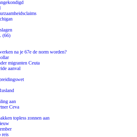
aangekondigd
l
duurzaamheidsclaims
ichigan
tslagen
. (66)
 werken na je 67e de norm worden?
ollar
onder migranten Ceuta
ride aanval
preidingswet
Rusland
aling aan
rtner Ceva
pakken topless zonnen aan
nieuw
tember
 reis