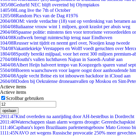
3
05/08
Gedurfd NEC blijft overeind bij Olympiakos
14
05/08
Long live the 7th of October
12
05/08
Random Pics van de Dag #1976
20
04/08
OM: vierde verdachte (18) vast op verdenking van beramen aa
16
04/08
Italiaanse vrouw wint 1 miljoen, gooit kraslot per abuis weg
29
04/08
Spaanse politie: minstens tien voor terrorisme veroordeelden 
6
04/08
Kraftwerk brengt ruimteschip terug naar Eindhoven
1
04/08
Reusser wint tijdrit en neemt geel over, Nooijen knap tweede
7
04/08
Vakantiekiekje Verstappen en Wolff voedt geruchten over Merc
18
04/08
Spotify bereikt mijlpaal, voor het eerst 300 miljoen premium-
27
04/08
Houthi's vallen luchthaven Najran in Saoedi-Arabië aan
34
04/08
Albert Heijn halveert tempo van Koopzegels sparen vanaf sep
55
04/08
Boeren waarschuwen voor lagere oogst door aanhoudende hitt
20
04/08
Apple vecht Britse eis tot inbouwen backdoor in iCloud aan
26
04/08
Doden bij Oekraïense droneaanvallen op Moskou en Sint-Pete
Actieve items
Actieve items
Scrollbar gebruiken
opslaan
29
11:47
Kind overleden na aanrijding door AH-bestelbus in Dordrecht
20
11:46
Waterschappen slaan alarm wegens droogte: Gereedschapskist 
1
11:46
Capibara's lopen Braziliaans parlementsgebouw Mato Grosso b
11
11:45
NAVO zet wegens Russische provocatie 250% meer gevechtsvl