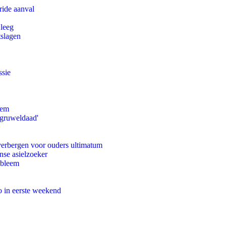
ride aanval
 leeg
tslagen
ssie
eem
'gruweldaad'
 verbergen voor ouders ultimatum
nse asielzoeker
obleem
o in eerste weekend