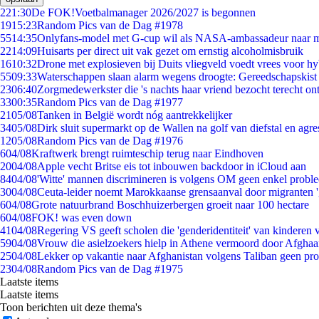
2
21:30
De FOK!Voetbalmanager 2026/2027 is begonnen
19
15:23
Random Pics van de Dag #1978
55
14:35
Onlyfans-model met G-cup wil als NASA-ambassadeur naar 
22
14:09
Huisarts per direct uit vak gezet om ernstig alcoholmisbruik
16
10:32
Drone met explosieven bij Duits vliegveld voedt vrees voor hy
55
09:33
Waterschappen slaan alarm wegens droogte: Gereedschapskist
23
06:40
Zorgmedewerkster die 's nachts haar vriend bezocht terecht on
33
00:35
Random Pics van de Dag #1977
21
05/08
Tanken in België wordt nóg aantrekkelijker
34
05/08
Dirk sluit supermarkt op de Wallen na golf van diefstal en agre
12
05/08
Random Pics van de Dag #1976
6
04/08
Kraftwerk brengt ruimteschip terug naar Eindhoven
20
04/08
Apple vecht Britse eis tot inbouwen backdoor in iCloud aan
84
04/08
'Witte' mannen discrimineren is volgens OM geen enkel probl
30
04/08
Ceuta-leider noemt Marokkaanse grensaanval door migranten 
6
04/08
Grote natuurbrand Boschhuizerbergen groeit naar 100 hectare
6
04/08
FOK! was even down
41
04/08
Regering VS geeft scholen die 'genderidentiteit' van kinderen
59
04/08
Vrouw die asielzoekers hielp in Athene vermoord door Afghaa
25
04/08
Lekker op vakantie naar Afghanistan volgens Taliban geen pr
23
04/08
Random Pics van de Dag #1975
Laatste items
Laatste items
Toon berichten uit deze thema's