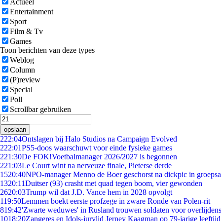
Actueel
Entertainment
Sport
Film & Tv
Games
Toon berichten van deze types
Weblog
Column
(P)review
Special
Poll
Scrollbar gebruiken
opslaan
2
22:04
Ontslagen bij Halo Studios na Campaign Evolved
2
22:01
PS5-doos waarschuwt voor einde fysieke games
2
21:30
De FOK!Voetbalmanager 2026/2027 is begonnen
2
21:03
Le Court wint na nerveuze finale, Pieterse derde
15
20:40
NPO-manager Menno de Boer geschorst na dickpic in groeps
13
20:11
Duitser (93) crasht met quad tegen boom, vier gewonden
26
20:03
Trump wil dat J.D. Vance hem in 2028 opvolgt
1
19:50
Lemmen boekt eerste profzege in zware Ronde van Polen-rit
8
19:42
'Zwarte weduwes' in Rusland trouwen soldaten voor overlijdens
10
18:20
Zangeres en Idols-jurylid Jerney Kaagman op 79-jarige leeftij