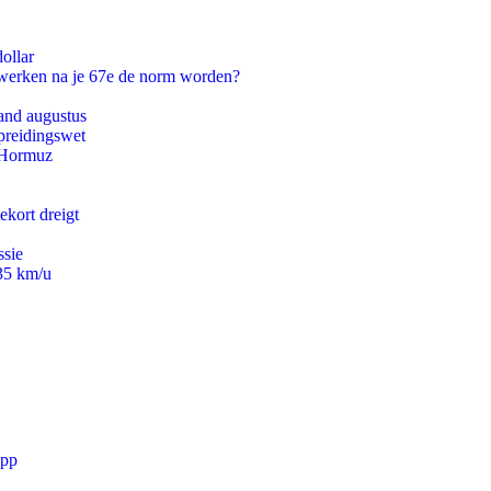
ollar
 werken na je 67e de norm worden?
and augustus
preidingswet
n Hormuz
ekort dreigt
ssie
235 km/u
app