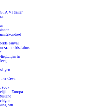
 GTA VI trailer
maan
ar
binnen
g aangekondigd
bride aanval
duurzaamheidsclaims
el
iegtuigen in
 leeg
tslagen
rtner Ceva
. (66)
lijk in Europa
Rusland
ichigan
aling aan