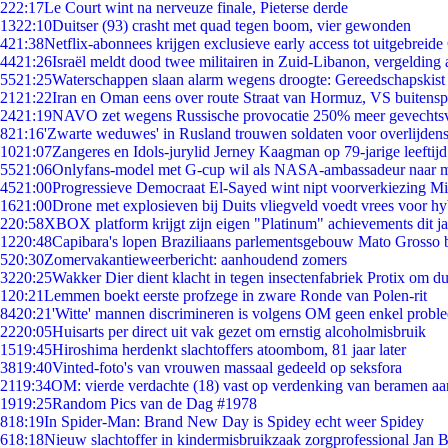
2
22:17
Le Court wint na nerveuze finale, Pieterse derde
13
22:10
Duitser (93) crasht met quad tegen boom, vier gewonden
4
21:38
Netflix-abonnees krijgen exclusieve early access tot uitgebreide
44
21:26
Israël meldt dood twee militairen in Zuid-Libanon, vergeldin
55
21:25
Waterschappen slaan alarm wegens droogte: Gereedschapskist
21
21:22
Iran en Oman eens over route Straat van Hormuz, VS buitensp
24
21:19
NAVO zet wegens Russische provocatie 250% meer gevechtsvl
8
21:16
'Zwarte weduwes' in Rusland trouwen soldaten voor overlijdens
10
21:07
Zangeres en Idols-jurylid Jerney Kaagman op 79-jarige leeftij
55
21:06
Onlyfans-model met G-cup wil als NASA-ambassadeur naar 
45
21:00
Progressieve Democraat El-Sayed wint nipt voorverkiezing M
16
21:00
Drone met explosieven bij Duits vliegveld voedt vrees voor hy
2
20:58
XBOX platform krijgt zijn eigen "Platinum" achievements dit ja
12
20:48
Capibara's lopen Braziliaans parlementsgebouw Mato Grosso 
5
20:30
Zomervakantieweerbericht: aanhoudend zomers
32
20:25
Wakker Dier dient klacht in tegen insectenfabriek Protix om 
1
20:21
Lemmen boekt eerste profzege in zware Ronde van Polen-rit
84
20:21
'Witte' mannen discrimineren is volgens OM geen enkel probl
22
20:05
Huisarts per direct uit vak gezet om ernstig alcoholmisbruik
15
19:45
Hiroshima herdenkt slachtoffers atoombom, 81 jaar later
38
19:40
Vinted-foto's van vrouwen massaal gedeeld op seksfora
21
19:34
OM: vierde verdachte (18) vast op verdenking van beramen aa
19
19:25
Random Pics van de Dag #1978
8
18:19
In Spider-Man: Brand New Day is Spidey echt weer Spidey
6
18:18
Nieuw slachtoffer in kindermisbruikzaak zorgprofessional Jan B