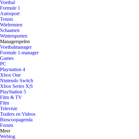
Voetbal
Formule 1
Autosport
Tennis
Wielrennen
Schaatsen
Wintersporten
Managerspelen
Voetbalmanager
Formule 1-manager
Games
PC
Playstation 4
Xbox One
Nintendo Switch
Xbox Series X|S
PlayStation 5
Film & TV
Film
Televisie
Trailers en Videos
Bioscoopagenda
Forum
Meer
Weblog