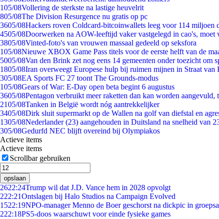
1
05/08
Vollering de sterkste na lastige heuvelrit
8
05/08
The Division Resurgence nu gratis op pc
36
05/08
Hackers roven Coldcard-bitcoinwallets leeg voor 114 miljoen d
45
05/08
Doorwerken na AOW-leeftijd vaker vastgelegd in cao's, moet
38
05/08
Vinted-foto's van vrouwen massaal gedeeld op seksfora
1
05/08
Nieuwe XBOX Game Pass titels voor de eerste helft van de ma
50
05/08
Van den Brink zet nog eens 14 gemeenten onder toezicht om s
18
05/08
Iran overweegt Europese hulp bij ruimen mijnen in Straat va
3
05/08
EA Sports FC 27 toont The Grounds-modus
1
05/08
Gears of War: E-Day open beta begint 6 augustus
36
05/08
Pentagon verbruikt meer raketten dan kan worden aangevuld, t
21
05/08
Tanken in België wordt nóg aantrekkelijker
34
05/08
Dirk sluit supermarkt op de Wallen na golf van diefstal en agre
13
05/08
Nederlander (23) aangehouden in Duitsland na snelheid van 
3
05/08
Gedurfd NEC blijft overeind bij Olympiakos
Actieve items
Actieve items
Scrollbar gebruiken
opslaan
26
22:24
Trump wil dat J.D. Vance hem in 2028 opvolgt
2
22:21
Ontslagen bij Halo Studios na Campaign Evolved
15
22:19
NPO-manager Menno de Boer geschorst na dickpic in groeps
2
22:18
PS5-doos waarschuwt voor einde fysieke games