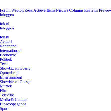
Forum
Weblog
Zoek
Actieve Items
Nieuws
Columns
Reviews
Previe
Inloggen
fok.nl
Inloggen
fok.nl
Actueel
Nederland
Internationaal
Economie
Politiek
Tech
Showbiz en Gossip
Opmerkelijk
Entertainment
Showbiz en Gossip
Muziek
Film
Televisie
Media & Cultuur
Bioscoopagenda
Sport