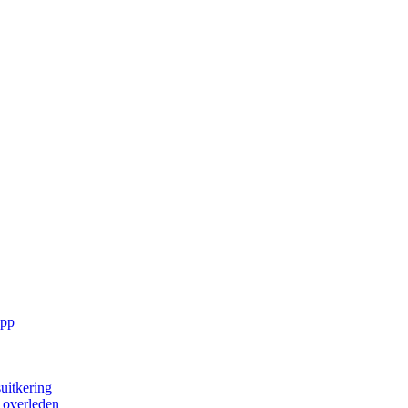
app
uitkering
d overleden