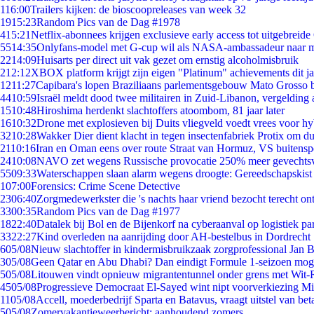
1
16:00
Trailers kijken: de bioscoopreleases van week 32
19
15:23
Random Pics van de Dag #1978
4
15:21
Netflix-abonnees krijgen exclusieve early access tot uitgebreide
55
14:35
Onlyfans-model met G-cup wil als NASA-ambassadeur naar 
22
14:09
Huisarts per direct uit vak gezet om ernstig alcoholmisbruik
2
12:12
XBOX platform krijgt zijn eigen "Platinum" achievements dit ja
12
11:27
Capibara's lopen Braziliaans parlementsgebouw Mato Grosso 
44
10:59
Israël meldt dood twee militairen in Zuid-Libanon, vergeldin
15
10:48
Hiroshima herdenkt slachtoffers atoombom, 81 jaar later
16
10:32
Drone met explosieven bij Duits vliegveld voedt vrees voor hy
32
10:28
Wakker Dier dient klacht in tegen insectenfabriek Protix om 
21
10:16
Iran en Oman eens over route Straat van Hormuz, VS buitensp
24
10:08
NAVO zet wegens Russische provocatie 250% meer gevechtsvl
55
09:33
Waterschappen slaan alarm wegens droogte: Gereedschapskist
1
07:00
Forensics: Crime Scene Detective
23
06:40
Zorgmedewerkster die 's nachts haar vriend bezocht terecht on
33
00:35
Random Pics van de Dag #1977
18
22:40
Datalek bij Bol en de Bijenkorf na cyberaanval op logistiek pa
33
22:27
Kind overleden na aanrijding door AH-bestelbus in Dordrecht
6
05/08
Nieuw slachtoffer in kindermisbruikzaak zorgprofessional Jan B
3
05/08
Geen Qatar en Abu Dhabi? Dan eindigt Formule 1-seizoen moge
5
05/08
Litouwen vindt opnieuw migrantentunnel onder grens met Wit-
45
05/08
Progressieve Democraat El-Sayed wint nipt voorverkiezing M
11
05/08
Accell, moederbedrijf Sparta en Batavus, vraagt uitstel van bet
5
05/08
Zomervakantieweerbericht: aanhoudend zomers