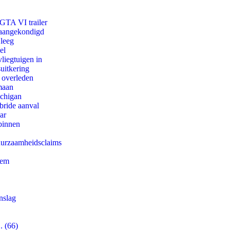
 GTA VI trailer
g aangekondigd
 leeg
el
iegtuigen in
uitkering
d overleden
maan
ichigan
bride aanval
ar
binnen
duurzaamheidsclaims
eem
nslag
. (66)