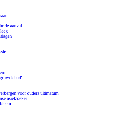
maan
bride aanval
 leeg
tslagen
ssie
eem
'gruweldaad'
 verbergen voor ouders ultimatum
nse asielzoeker
obleem