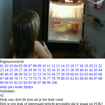
Paginaoverzicht
01
02
03
04
05
06
07
08
09
10
11
12
13
14
15
16
17
18
19
20
21
22
23
24
25
26
27
28
29
30
31
32
33
34
35
36
37
38
39
40
41
42
43
44
45
46
47
48
49
50
51
52
53
54
55
56
57
58
59
60
61
62
63
64
65
66
67
68
69
70
71
72
73
74
75
76
77
78
79
80
81
82
83
84
85
86
87
88
89
90
91
92
93
94
95
96
97
98
99
100
daily pics
leuke lijstjes
Submitter:
42
Help ons; deel dit item als je het leuk vond
Heb je een leuk of interessant bericht gevonden dat je graag op FOK!