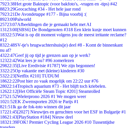
79
23:38
Het grote Baktopic (voor bakfoto's, -vragen en -tips) #42
88
23:29
Geocaching #34 - Het hele jaar rond
79
23:21
De Avondetappe #177 - Bijna voorbij :(
89
23:09
Palworld
257
23:07
Afbeeldingen die je gemaakt hebt met AI
131
23:00
[SBS6] De Bondgenoten #318 Een klein kusje moet kunnen
183
22:53
Wat is op dit moment volgens jou de meest irritante reclame?
#12
83
22:48
SV-tje's brugwachtershuis(je) deel #8 - Komt de binnenkant
nu af?
43
22:47
Geef jij op tijd je grenzen aan op je werk?
123
22:42
Wat lees je nu? #96 zomerlezen
298
22:35
[Live Eredivisie #1787] We zijn begonnen!
33
22:25
Op vakantie met (kleine) kinderen #30
53
22:23
[Netflix #210] TUDUM
186
22:22
Post hier zo vaak mogelijk om 22:22 uur #76
280
22:14
Tropisch aquarium #73 - Het blijft toch kriebelen.
126
22:12
[Het Officiële Steam Topic #201] Steamrolled
275
21:52
Wielerprono 2026 #1 We mogen weer
10
21:52
EK Zwemsporten 2026 te Parijs #1
8
21:51
Ik ga de fok-toto winnen dit jaar
172
21:45
[2027] Nieuwtjes en geruchten voor het ESF in Bulgarije #1
186
21:43
[PlayStation #184] Nieuw deel
183
21:39
FOK! Premier Cycling League 2026 #10 Tussentijdse
transfers