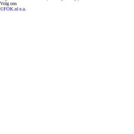
Volg ons
©FOK.nl e.a.