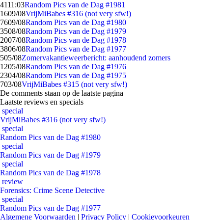
41
11:03
Random Pics van de Dag #1981
16
09/08
VrijMiBabes #316 (not very sfw!)
76
09/08
Random Pics van de Dag #1980
35
08/08
Random Pics van de Dag #1979
20
07/08
Random Pics van de Dag #1978
38
06/08
Random Pics van de Dag #1977
5
05/08
Zomervakantieweerbericht: aanhoudend zomers
12
05/08
Random Pics van de Dag #1976
23
04/08
Random Pics van de Dag #1975
7
03/08
VrijMiBabes #315 (not very sfw!)
De comments staan op de laatste pagina
Laatste reviews en specials
special
VrijMiBabes #316 (not very sfw!)
special
Random Pics van de Dag #1980
special
Random Pics van de Dag #1979
special
Random Pics van de Dag #1978
review
Forensics: Crime Scene Detective
special
Random Pics van de Dag #1977
Algemene Voorwaarden
|
Privacy Policy
|
Cookievoorkeuren