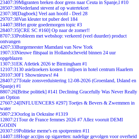
234
07:39
Migranten breken door grens naar Ceuta in Spanje,l #10
285
07:38
Nederland stevent af op watertekort
23
07:38
[Dagboek] Veel aan hoofd - Deel 28
297
07:38
Van kleuter tot puber deel 184
144
07:38
Het grote goedemorgen topic #3
284
07:35
[CRE SC #160] Op naar de zomer!!
87
07:33
Probleem met webshop: verkeerd (veel duurder) product
ontvangen
42
07:33
Burgemeester Mamdani van New York
19
07:33
Nieuwe flitspaal in Hollandscheveld binnen 24 uur
opgeblazen
13
07:31
EK Atletiek 2026 te Birmingham #1
121
07:31
30 asielzoekers kosten 1 miljoen in hotel centrum Haarlem
201
07:30
F1 Shownieuws! #4
284
07:27
Totale zonsverduistering 12-08-2026 (Groenland, IJsland en
Spanje) #1
88
07:26
[Britse politiek] #141 Declining Gracefully Was Never Really
an Option
276
07:24
[INFLUENCERS #297] Toetjes & Bevers & Zwemmen in
water
50
07:23
Oorlog in Oekraïne #1319
128
07:21
Tour de France femmes 2026 #7 Allez vooruit DEMI
GODIN
203
07:19
Politieke meme's en spotprenten #11
144
07:18
Hoge accijns op sigaretten: nadelige gevolgen voor overheid