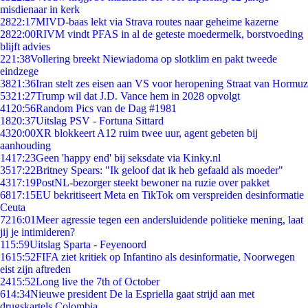
misdienaar in kerk
28
22:17
MIVD-baas lekt via Strava routes naar geheime kazerne
28
22:00
RIVM vindt PFAS in al de geteste moedermelk, borstvoeding
blijft advies
2
21:38
Vollering breekt Niewiadoma op slotklim en pakt tweede
eindzege
38
21:36
Iran stelt zes eisen aan VS voor heropening Straat van Hormuz
53
21:27
Trump wil dat J.D. Vance hem in 2028 opvolgt
41
20:56
Random Pics van de Dag #1981
18
20:37
Uitslag PSV - Fortuna Sittard
43
20:00
XR blokkeert A12 ruim twee uur, agent gebeten bij
aanhouding
14
17:23
Geen 'happy end' bij seksdate via Kinky.nl
35
17:22
Britney Spears: "Ik geloof dat ik heb gefaald als moeder"
43
17:19
PostNL-bezorger steekt bewoner na ruzie over pakket
68
17:15
EU bekritiseert Meta en TikTok om verspreiden desinformatie
Ceuta
72
16:01
Meer agressie tegen een andersluidende politieke mening, laat
jij je intimideren?
1
15:59
Uitslag Sparta - Feyenoord
16
15:52
FIFA ziet kritiek op Infantino als desinformatie, Noorwegen
eist zijn aftreden
24
15:52
Long live the 7th of October
6
14:34
Nieuwe president De la Espriella gaat strijd aan met
drugskartels Colombia