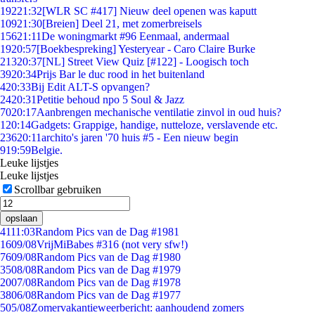
192
21:32
[WLR SC #417] Nieuw deel openen was kaputt
109
21:30
[Breien] Deel 21, met zomerbreisels
156
21:11
De woningmarkt #96 Eenmaal, andermaal
19
20:57
[Boekbespreking] Yesteryear - Caro Claire Burke
213
20:37
[NL] Street View Quiz [#122] - Loogisch toch
39
20:34
Prijs Bar le duc rood in het buitenland
4
20:33
Bij Edit ALT-S opvangen?
24
20:31
Petitie behoud npo 5 Soul & Jazz
70
20:17
Aanbrengen mechanische ventilatie zinvol in oud huis?
1
20:14
Gadgets: Grappige, handige, nutteloze, verslavende etc.
236
20:11
archito's jaren '70 huis #5 - Een nieuw begin
9
19:59
Belgie.
Leuke lijstjes
Leuke lijstjes
Scrollbar gebruiken
opslaan
41
11:03
Random Pics van de Dag #1981
16
09/08
VrijMiBabes #316 (not very sfw!)
76
09/08
Random Pics van de Dag #1980
35
08/08
Random Pics van de Dag #1979
20
07/08
Random Pics van de Dag #1978
38
06/08
Random Pics van de Dag #1977
5
05/08
Zomervakantieweerbericht: aanhoudend zomers