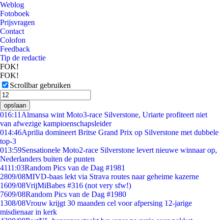
Weblog
Fotoboek
Prijsvragen
Contact
Colofon
Feedback
Tip de redactie
FOK!
FOK!
Scrollbar gebruiken
opslaan
0
16:11
Almansa wint Moto3-race Silverstone, Uriarte profiteert niet
van afwezige kampioenschapsleider
0
14:46
Aprilia domineert Britse Grand Prix op Silverstone met dubbele
top-3
0
13:59
Sensationele Moto2-race Silverstone levert nieuwe winnaar op,
Nederlanders buiten de punten
41
11:03
Random Pics van de Dag #1981
28
09/08
MIVD-baas lekt via Strava routes naar geheime kazerne
16
09/08
VrijMiBabes #316 (not very sfw!)
76
09/08
Random Pics van de Dag #1980
13
08/08
Vrouw krijgt 30 maanden cel voor afpersing 12-jarige
misdienaar in kerk