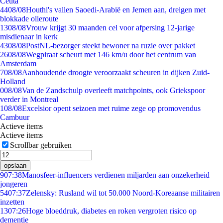
Ceuta
44
08/08
Houthi's vallen Saoedi-Arabië en Jemen aan, dreigen met
blokkade olieroute
13
08/08
Vrouw krijgt 30 maanden cel voor afpersing 12-jarige
misdienaar in kerk
43
08/08
PostNL-bezorger steekt bewoner na ruzie over pakket
26
08/08
Wegpiraat scheurt met 146 km/u door het centrum van
Amsterdam
7
08/08
Aanhoudende droogte veroorzaakt scheuren in dijken Zuid-
Holland
0
08/08
Van de Zandschulp overleeft matchpoints, ook Griekspoor
verder in Montreal
1
08/08
Excelsior opent seizoen met ruime zege op promovendus
Cambuur
Actieve items
Actieve items
Scrollbar gebruiken
opslaan
9
07:38
Manosfeer-influencers verdienen miljarden aan onzekerheid
jongeren
54
07:37
Zelensky: Rusland wil tot 50.000 Noord-Koreaanse militairen
inzetten
13
07:26
Hoge bloeddruk, diabetes en roken vergroten risico op
dementie