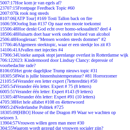
50
07:17
Hoe kom je van egels af?
237
07:15
Frontpage Feedback Topic #60
20
07:07
Ik rook nog steeds
81
07:06
[ATP Tour] #169 Tosti Tallon back on fire
16
06:59
Oorlog Iran #137 Op naar een mooie toekomst
155
06:48
Hoe denkt God echt over homo-seksualiteit? deel 4
185
06:48
Huisarts doet haar werk onder invloed van alcohol
25
06:48
Hoogleraar: "Mensen worden steeds dommer" #2
177
06:46
Algemeen steektopic, waar er een steekje los zit #3
141
06:41
Afvallen met injecties #4
179
06:34
Unieke aanpak stopt jarenlange overlast in Rotterdamse wijk
7
06:12
2023: Kindermoord door Lindsay Clancy: depressie of
voorbedachte rade?
81
06:05
Het grote dagelijkse Trump nieuws topic #31
183
05:58
Wat is jullie binnenhuistemperatuur? #81 Horrorzomer
211
05:54
Verander een letter expert (7lettereditie) #50
25
05:54
Verander één letter. Expert # 75 (8 letters)
60
05:51
Verander één letter: Expert #143 (9 letters)
153
05:48
Verander één letter: Expert #91 (10 letters)
47
05:38
Het hele alfabet #108 en 4letterwoord
99
05:24
Nederlandse Politiek #725
183
05:09
[HBO] House of the Dragon #9 Waar we wachten op
seizoen 3.
139
04:57
Vrouwen willen geen man meer #30
3
04:55
Waarom wordt gezegd dat vrouwen socialer zijn?