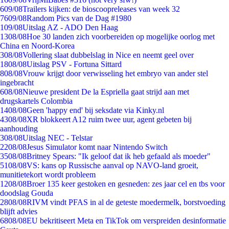
6
09/08
Trailers kijken: de bioscoopreleases van week 32
76
09/08
Random Pics van de Dag #1980
1
09/08
Uitslag AZ - ADO Den Haag
13
08/08
Hoe 30 landen zich voorbereiden op mogelijke oorlog met
China en Noord-Korea
3
08/08
Vollering slaat dubbelslag in Nice en neemt geel over
18
08/08
Uitslag PSV - Fortuna Sittard
8
08/08
Vrouw krijgt door verwisseling het embryo van ander stel
ingebracht
6
08/08
Nieuwe president De la Espriella gaat strijd aan met
drugskartels Colombia
14
08/08
Geen 'happy end' bij seksdate via Kinky.nl
43
08/08
XR blokkeert A12 ruim twee uur, agent gebeten bij
aanhouding
3
08/08
Uitslag NEC - Telstar
22
08/08
Jesus Simulator komt naar Nintendo Switch
35
08/08
Britney Spears: "Ik geloof dat ik heb gefaald als moeder"
51
08/08
VS: kans op Russische aanval op NAVO-land groeit,
munitietekort wordt probleem
12
08/08
Broer 135 keer gestoken en gesneden: zes jaar cel en tbs voor
doodslag Gouda
28
08/08
RIVM vindt PFAS in al de geteste moedermelk, borstvoeding
blijft advies
68
08/08
EU bekritiseert Meta en TikTok om verspreiden desinformatie