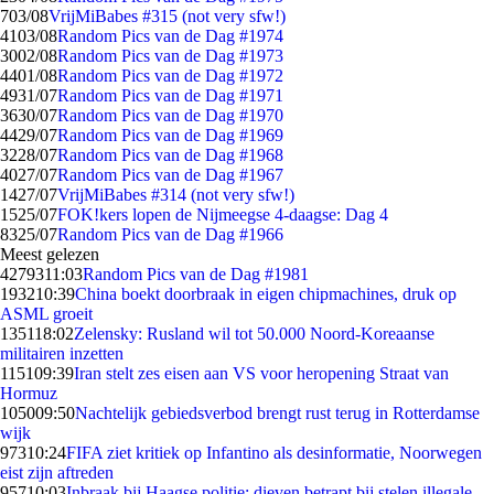
7
03/08
VrijMiBabes #315 (not very sfw!)
41
03/08
Random Pics van de Dag #1974
30
02/08
Random Pics van de Dag #1973
44
01/08
Random Pics van de Dag #1972
49
31/07
Random Pics van de Dag #1971
36
30/07
Random Pics van de Dag #1970
44
29/07
Random Pics van de Dag #1969
32
28/07
Random Pics van de Dag #1968
40
27/07
Random Pics van de Dag #1967
14
27/07
VrijMiBabes #314 (not very sfw!)
15
25/07
FOK!kers lopen de Nijmeegse 4-daagse: Dag 4
83
25/07
Random Pics van de Dag #1966
Meest gelezen
42793
11:03
Random Pics van de Dag #1981
1932
10:39
China boekt doorbraak in eigen chipmachines, druk op
ASML groeit
1351
18:02
Zelensky: Rusland wil tot 50.000 Noord-Koreaanse
militairen inzetten
1151
09:39
Iran stelt zes eisen aan VS voor heropening Straat van
Hormuz
1050
09:50
Nachtelijk gebiedsverbod brengt rust terug in Rotterdamse
wijk
973
10:24
FIFA ziet kritiek op Infantino als desinformatie, Noorwegen
eist zijn aftreden
957
10:03
Inbraak bij Haagse politie: dieven betrapt bij stelen illegale