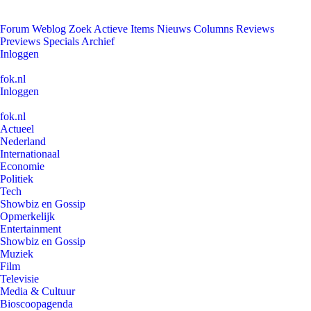
Forum
Weblog
Zoek
Actieve Items
Nieuws
Columns
Reviews
Previews
Specials
Archief
Inloggen
fok.nl
Inloggen
fok.nl
Actueel
Nederland
Internationaal
Economie
Politiek
Tech
Showbiz en Gossip
Opmerkelijk
Entertainment
Showbiz en Gossip
Muziek
Film
Televisie
Media & Cultuur
Bioscoopagenda