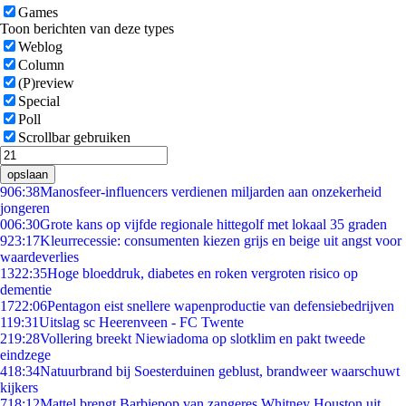
Games
Toon berichten van deze types
Weblog
Column
(P)review
Special
Poll
Scrollbar gebruiken
opslaan
9
06:38
Manosfeer-influencers verdienen miljarden aan onzekerheid
jongeren
0
06:30
Grote kans op vijfde regionale hittegolf met lokaal 35 graden
9
23:17
Kleurrecessie: consumenten kiezen grijs en beige uit angst voor
waardeverlies
13
22:35
Hoge bloeddruk, diabetes en roken vergroten risico op
dementie
17
22:06
Pentagon eist snellere wapenproductie van defensiebedrijven
1
19:31
Uitslag sc Heerenveen - FC Twente
2
19:28
Vollering breekt Niewiadoma op slotklim en pakt tweede
eindzege
4
18:34
Natuurbrand bij Soesterduinen geblust, brandweer waarschuwt
kijkers
7
18:12
Mattel brengt Barbiepop van zangeres Whitney Houston uit