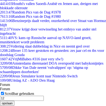
44
14:03
Houthi's vallen Saoedi-Arabië en Jemen aan, dreigen met
blokkade olieroute
20
13:47
Random Pics van de Dag #1978
76
13:16
Random Pics van de Dag #1980
14
13:06
Benzineprijs daalt verder, onzekerheid over Straat van Hormuz
blijft
8
12:37
Vrouw krijgt door verwisseling het embryo van ander stel
ingebracht
51
11:40
VS: kans op Russische aanval op NAVO-land groeit,
munitietekort wordt probleem
3
08:25
Vollering slaat dubbelslag in Nice en neemt geel over
12
08:24
Broer 135 keer gestoken en gesneden: zes jaar cel en tbs voor
doodslag Gouda
16
07:42
VrijMiBabes #316 (not very sfw!)
32
09/08
Amsterdams dierenasiel DOA overspoeld met babykonijntjes
57
09/08
Dikke Van Dale neemt 'vulvalippen' op: 'stigma op
schaamlippen doorbreken'
22
09/08
Jesus Simulator komt naar Nintendo Switch
1
09/08
Uitslag AZ - ADO Den Haag
Forum
Forum
Scrollbar gebruiken
opslaan