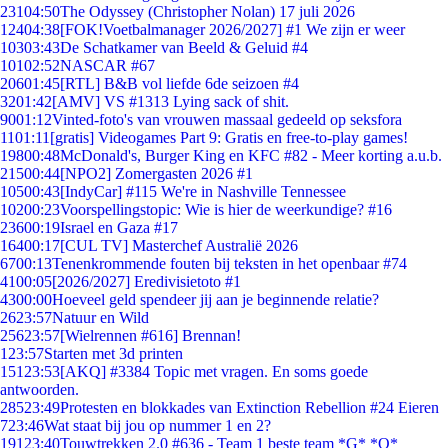
231
04:50
The Odyssey (Christopher Nolan) 17 juli 2026
124
04:38
[FOK!Voetbalmanager 2026/2027] #1 We zijn er weer
103
03:43
De Schatkamer van Beeld & Geluid #4
101
02:52
NASCAR #67
206
01:45
[RTL] B&B vol liefde 6de seizoen #4
32
01:42
[AMV] VS #1313 Lying sack of shit.
90
01:12
Vinted-foto's van vrouwen massaal gedeeld op seksfora
11
01:11
[gratis] Videogames Part 9: Gratis en free-to-play games!
198
00:48
McDonald's, Burger King en KFC #82 - Meer korting a.u.b.
215
00:44
[NPO2] Zomergasten 2026 #1
105
00:43
[IndyCar] #115 We're in Nashville Tennessee
102
00:23
Voorspellingstopic: Wie is hier de weerkundige? #16
236
00:19
Israel en Gaza #17
164
00:17
[CUL TV] Masterchef Australië 2026
67
00:13
Tenenkrommende fouten bij teksten in het openbaar #74
41
00:05
[2026/2027] Eredivisietoto #1
43
00:00
Hoeveel geld spendeer jij aan je beginnende relatie?
26
23:57
Natuur en Wild
256
23:57
[Wielrennen #616] Brennan!
1
23:57
Starten met 3d printen
151
23:53
[AKQ] #3384 Topic met vragen. En soms goede
antwoorden.
285
23:49
Protesten en blokkades van Extinction Rebellion #24 Eieren
7
23:46
Wat staat bij jou op nummer 1 en 2?
191
23:40
Touwtrekken 2.0 #636 - Team 1 beste team *G* *O*