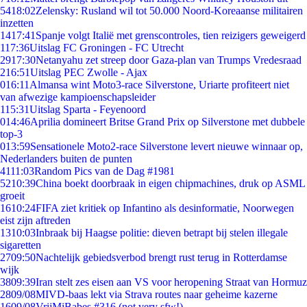
54
18:02
Zelensky: Rusland wil tot 50.000 Noord-Koreaanse militairen
inzetten
14
17:41
Spanje volgt Italië met grenscontroles, tien reizigers geweigerd
1
17:36
Uitslag FC Groningen - FC Utrecht
29
17:30
Netanyahu zet streep door Gaza-plan van Trumps Vredesraad
2
16:51
Uitslag PEC Zwolle - Ajax
0
16:11
Almansa wint Moto3-race Silverstone, Uriarte profiteert niet
van afwezige kampioenschapsleider
1
15:31
Uitslag Sparta - Feyenoord
0
14:46
Aprilia domineert Britse Grand Prix op Silverstone met dubbele
top-3
0
13:59
Sensationele Moto2-race Silverstone levert nieuwe winnaar op,
Nederlanders buiten de punten
41
11:03
Random Pics van de Dag #1981
52
10:39
China boekt doorbraak in eigen chipmachines, druk op ASML
groeit
16
10:24
FIFA ziet kritiek op Infantino als desinformatie, Noorwegen
eist zijn aftreden
13
10:03
Inbraak bij Haagse politie: dieven betrapt bij stelen illegale
sigaretten
27
09:50
Nachtelijk gebiedsverbod brengt rust terug in Rotterdamse
wijk
38
09:39
Iran stelt zes eisen aan VS voor heropening Straat van Hormuz
28
09/08
MIVD-baas lekt via Strava routes naar geheime kazerne
16
09/08
VrijMiBabes #316 (not very sfw!)