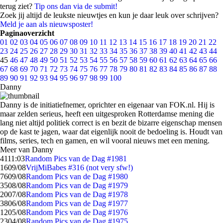
terug ziet?
Tip ons dan via de submit!
Zoek jij altijd de leukste nieuwtjes en kun je daar leuk over schrijven?
Meld je aan als nieuwsposter!
Paginaoverzicht
01
02
03
04
05
06
07
08
09
10
11
12
13
14
15
16
17
18
19
20
21
22
23
24
25
26
27
28
29
30
31
32
33
34
35
36
37
38
39
40
41
42
43
44
45
46
47
48
49
50
51
52
53
54
55
56
57
58
59
60
61
62
63
64
65
66
67
68
69
70
71
72
73
74
75
76
77
78
79
80
81
82
83
84
85
86
87
88
89
90
91
92
93
94
95
96
97
98
99
100
Danny
Danny is de initiatiefnemer, oprichter en eigenaar van FOK.nl. Hij is
maar zelden serieus, heeft een uitgesproken Rotterdamse mening die
lang niet altijd politiek correct is en bezit de bizarre eigenschap mensen
op de kast te jagen, waar dat eigenlijk nooit de bedoeling is. Houdt van
films, series, tech en gamen, en wil vooral nieuws met een mening.
Meer van Danny
41
11:03
Random Pics van de Dag #1981
16
09/08
VrijMiBabes #316 (not very sfw!)
76
09/08
Random Pics van de Dag #1980
35
08/08
Random Pics van de Dag #1979
20
07/08
Random Pics van de Dag #1978
38
06/08
Random Pics van de Dag #1977
12
05/08
Random Pics van de Dag #1976
23
04/08
Random Pics van de Dag #1975