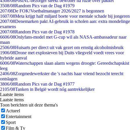
43
08/08
PostNL-bezorger steekt bewoner na ruzie over pakket
35
08/08
Random Pics van de Dag #1979
2
07/08
De FOK!Voetbalmanager 2026/2027 is begonnen
16
07/08
Meta krijgt half miljard boete voor mentale schade bij jongeren
20
07/08
Denemarken pakt AI-gebruik in scholen aan: extra mondelinge
examens
20
07/08
Random Pics van de Dag #1978
66
06/08
Onlyfans-model met G-cup wil als NASA-ambassadeur naar
maan
25
06/08
Huisarts per direct uit vak gezet om ernstig alcoholmisbruik
19
06/08
Drone met explosieven bij Duits vliegveld voedt vrees voor
hybride aanval
60
06/08
Waterschappen slaan alarm wegens droogte: Gereedschapskist
leeg
24
06/08
Zorgmedewerkster die 's nachts haar vriend bezocht terecht
ontslagen
38
06/08
Random Pics van de Dag #1977
21
05/08
Tanken in België wordt nóg aantrekkelijker
Laatste items
Laatste items
Toon berichten uit deze thema's
Actueel
Entertainment
Sport
Film & Tv