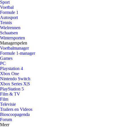
Sport
Voetbal
Formule 1
Autosport
Tennis
Wielrennen
Schaatsen
Wintersporten
Managerspelen
Voetbalmanager
Formule 1-manager
Games
PC
Playstation 4
Xbox One
Nintendo Switch
Xbox Series X|S
PlayStation 5
Film & TV
Film
Televisie
Trailers en Videos
Bioscoopagenda
Forum
Meer