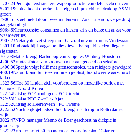
17
07:24
Pentagon eist snellere wapenproductie van defensiebedrijven
52
07:19
China boekt doorbraak in eigen chipmachines, druk op ASML
groeit
79
06:51
Israël meldt dood twee militairen in Zuid-Libanon, vergelding
aangekondigd
9
06:46
Kleurrecessie: consumenten kiezen grijs en beige uit angst voor
waardeverlies
29
03:23
Netanyahu zet streep door Gaza-plan van Trumps Vredesraad
13
01:10
Inbraak bij Haagse politie: dieven betrapt bij stelen illegale
sigaretten
7
01:03
Mattel brengt Barbiepop van zangeres Whitney Houston uit
42
00:52
Vinted-foto's van vrouwen massaal gedeeld op seksfora
14
00:30
Spanje volgt Italië met grenscontroles, tien reizigers geweigerd
4
00:19
Natuurbrand bij Soesterduinen geblust, brandweer waarschuwt
kijkers
13
23:56
Hoe 30 landen zich voorbereiden op mogelijke oorlog met
China en Noord-Korea
1
22:54
Uitslag FC Groningen - FC Utrecht
2
22:53
Uitslag PEC Zwolle - Ajax
1
22:52
Uitslag sc Heerenveen - FC Twente
27
22:52
Nachtelijk gebiedsverbod brengt rust terug in Rotterdamse
wijk
30
22:47
NPO-manager Menno de Boer geschorst na dickpic in
groepsapp
13
22:23
Vrouw krijgt 30 maanden cel voor afpersing 12-jarige