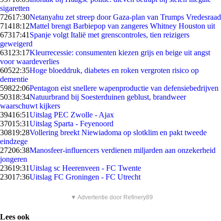
sigaretten
726
17:30
Netanyahu zet streep door Gaza-plan van Trumps Vredesraad
714
18:12
Mattel brengt Barbiepop van zangeres Whitney Houston uit
673
17:41
Spanje volgt Italië met grenscontroles, tien reizigers
geweigerd
631
23:17
Kleurrecessie: consumenten kiezen grijs en beige uit angst
voor waardeverlies
605
22:35
Hoge bloeddruk, diabetes en roken vergroten risico op
dementie
598
22:06
Pentagon eist snellere wapenproductie van defensiebedrijven
503
18:34
Natuurbrand bij Soesterduinen geblust, brandweer
waarschuwt kijkers
394
16:51
Uitslag PEC Zwolle - Ajax
370
15:31
Uitslag Sparta - Feyenoord
308
19:28
Vollering breekt Niewiadoma op slotklim en pakt tweede
eindzege
272
06:38
Manosfeer-influencers verdienen miljarden aan onzekerheid
jongeren
236
19:31
Uitslag sc Heerenveen - FC Twente
230
17:36
Uitslag FC Groningen - FC Utrecht
▼ Advertentie door Refinery89
Lees ook