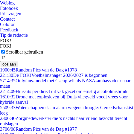
Weblog
Fotoboek
Prijsvragen
Contact
Colofon
Feedback
Tip de redactie
FOK!
FOK!
Scrollbar gebruiken
opslaan
19
00:45
Random Pics van de Dag #1978
2
21:30
De FOK!Voetbalmanager 2026/2027 is begonnen
57
14:35
Onlyfans-model met G-cup wil als NASA-ambassadeur naar
maan
22
14:09
Huisarts per direct uit vak gezet om ernstig alcoholmisbruik
16
10:32
Drone met explosieven bij Duits vliegveld voedt vrees voor
hybride aanval
55
09:33
Waterschappen slaan alarm wegens droogte: Gereedschapskist
leeg
23
06:40
Zorgmedewerkster die 's nachts haar vriend bezocht terecht
ontslagen
37
06/08
Random Pics van de Dag #1977