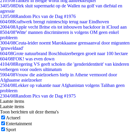
21
05/08
Tanken in België wordt nóg aantrekkelijker
34
05/08
Dirk sluit supermarkt op de Wallen na golf van diefstal en
agressie
12
05/08
Random Pics van de Dag #1976
6
04/08
Kraftwerk brengt ruimteschip terug naar Eindhoven
20
04/08
Apple vecht Britse eis tot inbouwen backdoor in iCloud aan
85
04/08
'Witte' mannen discrimineren is volgens OM geen enkel
probleem
30
04/08
Ceuta-leider noemt Marokkaanse grensaanval door migranten
'gruweldaad'
6
04/08
Grote natuurbrand Boschhuizerbergen groeit naar 100 hectare
6
04/08
FOK! was even down
41
04/08
Regering VS geeft scholen die 'genderidentiteit' van kinderen
verbergen voor ouders ultimatum
59
04/08
Vrouw die asielzoekers hielp in Athene vermoord door
Afghaanse asielzoeker
25
04/08
Lekker op vakantie naar Afghanistan volgens Taliban geen
probleem
23
04/08
Random Pics van de Dag #1975
Laatste items
Laatste items
Toon berichten uit deze thema's
Actueel
Entertainment
Sport