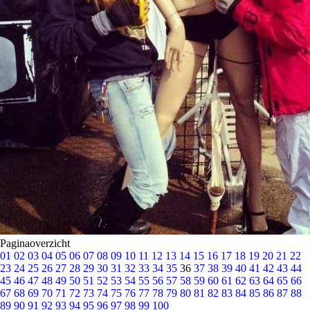
Paginaoverzicht
01
02
03
04
05
06
07
08
09
10
11
12
13
14
15
16
17
18
19
20
21
22
23
24
25
26
27
28
29
30
31
32
33
34
35
36
37
38
39
40
41
42
43
44
45
46
47
48
49
50
51
52
53
54
55
56
57
58
59
60
61
62
63
64
65
66
67
68
69
70
71
72
73
74
75
76
77
78
79
80
81
82
83
84
85
86
87
88
89
90
91
92
93
94
95
96
97
98
99
100