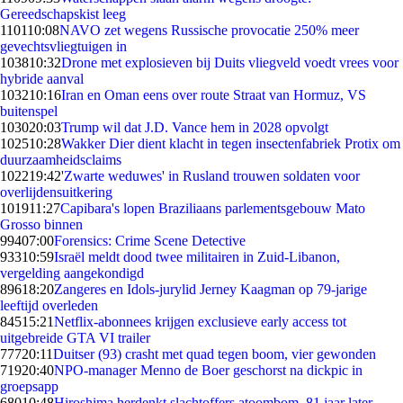
Gereedschapskist leeg
1101
10:08
NAVO zet wegens Russische provocatie 250% meer
gevechtsvliegtuigen in
1038
10:32
Drone met explosieven bij Duits vliegveld voedt vrees voor
hybride aanval
1032
10:16
Iran en Oman eens over route Straat van Hormuz, VS
buitenspel
1030
20:03
Trump wil dat J.D. Vance hem in 2028 opvolgt
1025
10:28
Wakker Dier dient klacht in tegen insectenfabriek Protix om
duurzaamheidsclaims
1022
19:42
'Zwarte weduwes' in Rusland trouwen soldaten voor
overlijdensuitkering
1019
11:27
Capibara's lopen Braziliaans parlementsgebouw Mato
Grosso binnen
994
07:00
Forensics: Crime Scene Detective
933
10:59
Israël meldt dood twee militairen in Zuid-Libanon,
vergelding aangekondigd
896
18:20
Zangeres en Idols-jurylid Jerney Kaagman op 79-jarige
leeftijd overleden
845
15:21
Netflix-abonnees krijgen exclusieve early access tot
uitgebreide GTA VI trailer
777
20:11
Duitser (93) crasht met quad tegen boom, vier gewonden
719
20:40
NPO-manager Menno de Boer geschorst na dickpic in
groepsapp
680
10:48
Hiroshima herdenkt slachtoffers atoombom, 81 jaar later