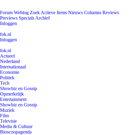
Forum
Weblog
Zoek
Actieve Items
Nieuws
Columns
Reviews
Previews
Specials
Archief
Inloggen
fok.nl
Inloggen
fok.nl
Actueel
Nederland
Internationaal
Economie
Politiek
Tech
Showbiz en Gossip
Opmerkelijk
Entertainment
Showbiz en Gossip
Muziek
Film
Televisie
Media & Cultuur
Bioscoopagenda