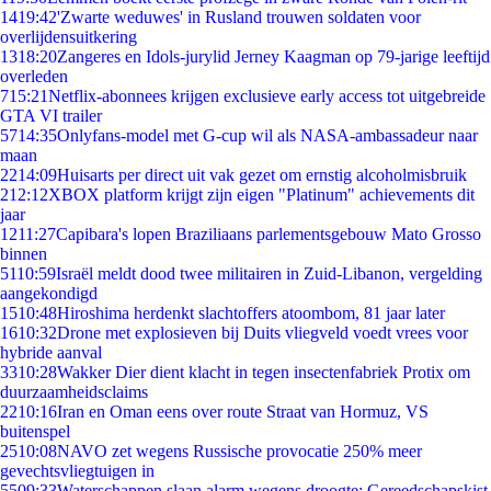
14
19:42
'Zwarte weduwes' in Rusland trouwen soldaten voor
overlijdensuitkering
13
18:20
Zangeres en Idols-jurylid Jerney Kaagman op 79-jarige leeftijd
overleden
7
15:21
Netflix-abonnees krijgen exclusieve early access tot uitgebreide
GTA VI trailer
57
14:35
Onlyfans-model met G-cup wil als NASA-ambassadeur naar
maan
22
14:09
Huisarts per direct uit vak gezet om ernstig alcoholmisbruik
2
12:12
XBOX platform krijgt zijn eigen "Platinum" achievements dit
jaar
12
11:27
Capibara's lopen Braziliaans parlementsgebouw Mato Grosso
binnen
51
10:59
Israël meldt dood twee militairen in Zuid-Libanon, vergelding
aangekondigd
15
10:48
Hiroshima herdenkt slachtoffers atoombom, 81 jaar later
16
10:32
Drone met explosieven bij Duits vliegveld voedt vrees voor
hybride aanval
33
10:28
Wakker Dier dient klacht in tegen insectenfabriek Protix om
duurzaamheidsclaims
22
10:16
Iran en Oman eens over route Straat van Hormuz, VS
buitenspel
25
10:08
NAVO zet wegens Russische provocatie 250% meer
gevechtsvliegtuigen in
55
09:33
Waterschappen slaan alarm wegens droogte: Gereedschapskist