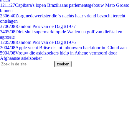
12
11:27
Capibara's lopen Braziliaans parlementsgebouw Mato Grosso
binnen
23
06:40
Zorgmedewerkster die 's nachts haar vriend bezocht terecht
ontslagen
37
06/08
Random Pics van de Dag #1977
34
05/08
Dirk sluit supermarkt op de Wallen na golf van diefstal en
agressie
12
05/08
Random Pics van de Dag #1976
20
04/08
Apple vecht Britse eis tot inbouwen backdoor in iCloud aan
59
04/08
Vrouw die asielzoekers hielp in Athene vermoord door
Afghaanse asielzoeker