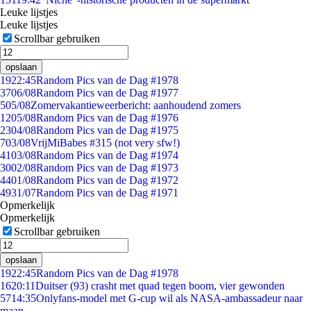
Leuke lijstjes
Leuke lijstjes
Scrollbar gebruiken
opslaan
19
22:45
Random Pics van de Dag #1978
37
06/08
Random Pics van de Dag #1977
5
05/08
Zomervakantieweerbericht: aanhoudend zomers
12
05/08
Random Pics van de Dag #1976
23
04/08
Random Pics van de Dag #1975
7
03/08
VrijMiBabes #315 (not very sfw!)
41
03/08
Random Pics van de Dag #1974
30
02/08
Random Pics van de Dag #1973
44
01/08
Random Pics van de Dag #1972
49
31/07
Random Pics van de Dag #1971
Opmerkelijk
Opmerkelijk
Scrollbar gebruiken
opslaan
19
22:45
Random Pics van de Dag #1978
16
20:11
Duitser (93) crasht met quad tegen boom, vier gewonden
57
14:35
Onlyfans-model met G-cup wil als NASA-ambassadeur naar
maan