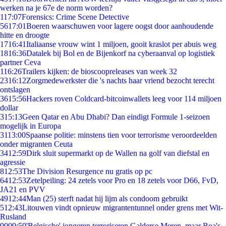
werken na je 67e de norm worden?
1
17:07
Forensics: Crime Scene Detective
56
17:01
Boeren waarschuwen voor lagere oogst door aanhoudende
hitte en droogte
17
16:41
Italiaanse vrouw wint 1 miljoen, gooit kraslot per abuis weg
18
16:36
Datalek bij Bol en de Bijenkorf na cyberaanval op logistiek
partner Ceva
1
16:26
Trailers kijken: de bioscoopreleases van week 32
23
16:12
Zorgmedewerkster die 's nachts haar vriend bezocht terecht
ontslagen
36
15:56
Hackers roven Coldcard-bitcoinwallets leeg voor 114 miljoen
dollar
3
15:13
Geen Qatar en Abu Dhabi? Dan eindigt Formule 1-seizoen
mogelijk in Europa
31
13:00
Spaanse politie: minstens tien voor terrorisme veroordeelden
onder migranten Ceuta
34
12:59
Dirk sluit supermarkt op de Wallen na golf van diefstal en
agressie
8
12:53
The Division Resurgence nu gratis op pc
64
12:53
Zetelpeiling: 24 zetels voor Pro en 18 zetels voor D66, FvD,
JA21 en PVV
49
12:44
Man (25) sterft nadat hij lijm als condoom gebruikt
5
12:43
Litouwen vindt opnieuw migrantentunnel onder grens met Wit-
Rusland
90
09:59
'Belgische' jongeren terroriseren Galderse Meren, maar Boa's