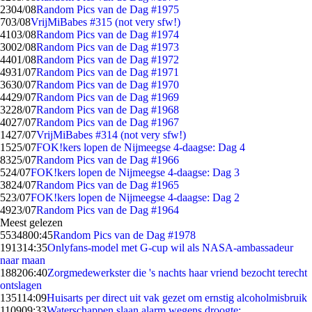
23
04/08
Random Pics van de Dag #1975
7
03/08
VrijMiBabes #315 (not very sfw!)
41
03/08
Random Pics van de Dag #1974
30
02/08
Random Pics van de Dag #1973
44
01/08
Random Pics van de Dag #1972
49
31/07
Random Pics van de Dag #1971
36
30/07
Random Pics van de Dag #1970
44
29/07
Random Pics van de Dag #1969
32
28/07
Random Pics van de Dag #1968
40
27/07
Random Pics van de Dag #1967
14
27/07
VrijMiBabes #314 (not very sfw!)
15
25/07
FOK!kers lopen de Nijmeegse 4-daagse: Dag 4
83
25/07
Random Pics van de Dag #1966
5
24/07
FOK!kers lopen de Nijmeegse 4-daagse: Dag 3
38
24/07
Random Pics van de Dag #1965
5
23/07
FOK!kers lopen de Nijmeegse 4-daagse: Dag 2
49
23/07
Random Pics van de Dag #1964
Meest gelezen
55348
00:45
Random Pics van de Dag #1978
1913
14:35
Onlyfans-model met G-cup wil als NASA-ambassadeur
naar maan
1882
06:40
Zorgmedewerkster die 's nachts haar vriend bezocht terecht
ontslagen
1351
14:09
Huisarts per direct uit vak gezet om ernstig alcoholmisbruik
1109
09:33
Waterschappen slaan alarm wegens droogte: