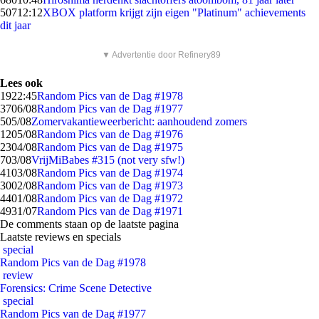
507
12:12
XBOX platform krijgt zijn eigen "Platinum" achievements
dit jaar
▼ Advertentie door Refinery89
Lees ook
19
22:45
Random Pics van de Dag #1978
37
06/08
Random Pics van de Dag #1977
5
05/08
Zomervakantieweerbericht: aanhoudend zomers
12
05/08
Random Pics van de Dag #1976
23
04/08
Random Pics van de Dag #1975
7
03/08
VrijMiBabes #315 (not very sfw!)
41
03/08
Random Pics van de Dag #1974
30
02/08
Random Pics van de Dag #1973
44
01/08
Random Pics van de Dag #1972
49
31/07
Random Pics van de Dag #1971
De comments staan op de laatste pagina
Laatste reviews en specials
special
Random Pics van de Dag #1978
review
Forensics: Crime Scene Detective
special
Random Pics van de Dag #1977