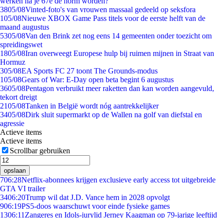
werken na je 67e de norm worden?
38
05/08
Vinted-foto's van vrouwen massaal gedeeld op seksfora
1
05/08
Nieuwe XBOX Game Pass titels voor de eerste helft van de
maand augustus
53
05/08
Van den Brink zet nog eens 14 gemeenten onder toezicht om
spreidingswet
18
05/08
Iran overweegt Europese hulp bij ruimen mijnen in Straat van
Hormuz
3
05/08
EA Sports FC 27 toont The Grounds-modus
1
05/08
Gears of War: E-Day open beta begint 6 augustus
36
05/08
Pentagon verbruikt meer raketten dan kan worden aangevuld,
tekort dreigt
21
05/08
Tanken in België wordt nóg aantrekkelijker
34
05/08
Dirk sluit supermarkt op de Wallen na golf van diefstal en
agressie
Actieve items
Actieve items
Scrollbar gebruiken
opslaan
7
06:28
Netflix-abonnees krijgen exclusieve early access tot uitgebreide
GTA VI trailer
34
06:20
Trump wil dat J.D. Vance hem in 2028 opvolgt
9
06:19
PS5-doos waarschuwt voor einde fysieke games
13
06:11
Zangeres en Idols-jurylid Jerney Kaagman op 79-jarige leeftijd