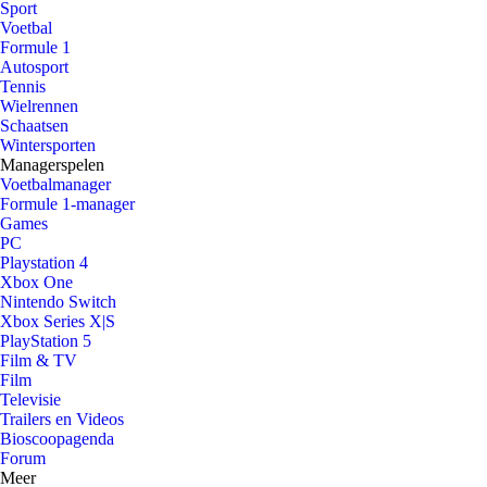
Sport
Voetbal
Formule 1
Autosport
Tennis
Wielrennen
Schaatsen
Wintersporten
Managerspelen
Voetbalmanager
Formule 1-manager
Games
PC
Playstation 4
Xbox One
Nintendo Switch
Xbox Series X|S
PlayStation 5
Film & TV
Film
Televisie
Trailers en Videos
Bioscoopagenda
Forum
Meer