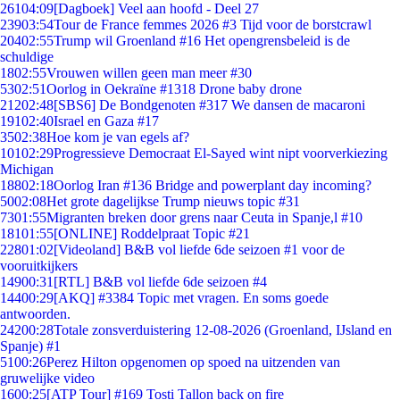
261
04:09
[Dagboek] Veel aan hoofd - Deel 27
239
03:54
Tour de France femmes 2026 #3 Tijd voor de borstcrawl
204
02:55
Trump wil Groenland #16 Het opengrensbeleid is de
schuldige
18
02:55
Vrouwen willen geen man meer #30
53
02:51
Oorlog in Oekraïne #1318 Drone baby drone
212
02:48
[SBS6] De Bondgenoten #317 We dansen de macaroni
191
02:40
Israel en Gaza #17
35
02:38
Hoe kom je van egels af?
101
02:29
Progressieve Democraat El-Sayed wint nipt voorverkiezing
Michigan
188
02:18
Oorlog Iran #136 Bridge and powerplant day incoming?
50
02:08
Het grote dagelijkse Trump nieuws topic #31
73
01:55
Migranten breken door grens naar Ceuta in Spanje,l #10
181
01:55
[ONLINE] Roddelpraat Topic #21
228
01:02
[Videoland] B&B vol liefde 6de seizoen #1 voor de
vooruitkijkers
149
00:31
[RTL] B&B vol liefde 6de seizoen #4
144
00:29
[AKQ] #3384 Topic met vragen. En soms goede
antwoorden.
242
00:28
Totale zonsverduistering 12-08-2026 (Groenland, IJsland en
Spanje) #1
51
00:26
Perez Hilton opgenomen op spoed na uitzenden van
gruwelijke video
16
00:25
[ATP Tour] #169 Tosti Tallon back on fire