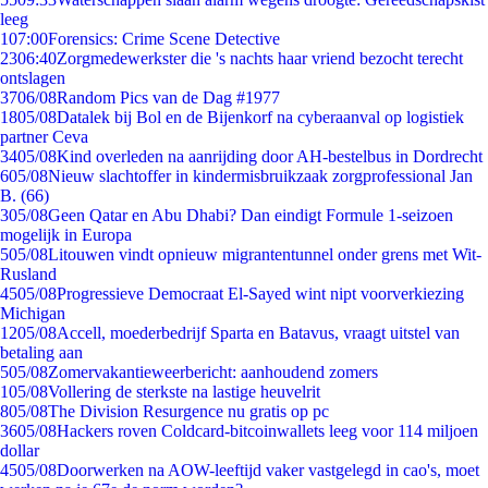
leeg
1
07:00
Forensics: Crime Scene Detective
23
06:40
Zorgmedewerkster die 's nachts haar vriend bezocht terecht
ontslagen
37
06/08
Random Pics van de Dag #1977
18
05/08
Datalek bij Bol en de Bijenkorf na cyberaanval op logistiek
partner Ceva
34
05/08
Kind overleden na aanrijding door AH-bestelbus in Dordrecht
6
05/08
Nieuw slachtoffer in kindermisbruikzaak zorgprofessional Jan
B. (66)
3
05/08
Geen Qatar en Abu Dhabi? Dan eindigt Formule 1-seizoen
mogelijk in Europa
5
05/08
Litouwen vindt opnieuw migrantentunnel onder grens met Wit-
Rusland
45
05/08
Progressieve Democraat El-Sayed wint nipt voorverkiezing
Michigan
12
05/08
Accell, moederbedrijf Sparta en Batavus, vraagt uitstel van
betaling aan
5
05/08
Zomervakantieweerbericht: aanhoudend zomers
1
05/08
Vollering de sterkste na lastige heuvelrit
8
05/08
The Division Resurgence nu gratis op pc
36
05/08
Hackers roven Coldcard-bitcoinwallets leeg voor 114 miljoen
dollar
45
05/08
Doorwerken na AOW-leeftijd vaker vastgelegd in cao's, moet