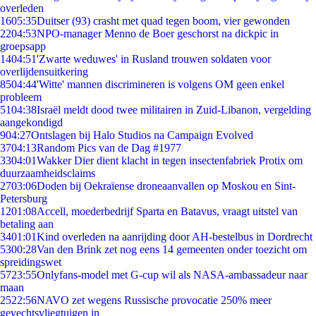
overleden
16
05:35
Duitser (93) crasht met quad tegen boom, vier gewonden
22
04:53
NPO-manager Menno de Boer geschorst na dickpic in
groepsapp
14
04:51
'Zwarte weduwes' in Rusland trouwen soldaten voor
overlijdensuitkering
85
04:44
'Witte' mannen discrimineren is volgens OM geen enkel
probleem
51
04:38
Israël meldt dood twee militairen in Zuid-Libanon, vergelding
aangekondigd
9
04:27
Ontslagen bij Halo Studios na Campaign Evolved
37
04:13
Random Pics van de Dag #1977
33
04:01
Wakker Dier dient klacht in tegen insectenfabriek Protix om
duurzaamheidsclaims
27
03:06
Doden bij Oekraïense droneaanvallen op Moskou en Sint-
Petersburg
12
01:08
Accell, moederbedrijf Sparta en Batavus, vraagt uitstel van
betaling aan
34
01:01
Kind overleden na aanrijding door AH-bestelbus in Dordrecht
53
00:28
Van den Brink zet nog eens 14 gemeenten onder toezicht om
spreidingswet
57
23:55
Onlyfans-model met G-cup wil als NASA-ambassadeur naar
maan
25
22:56
NAVO zet wegens Russische provocatie 250% meer
gevechtsvliegtuigen in