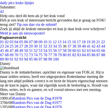
daily pics
leuke lijstjes
Submitter:
42
Help ons; deel dit item als je het leuk vond
Heb je een leuk of interessant bericht gevonden dat je graag op FOK!
terug ziet?
Tip ons dan via de submit!
Zoek jij altijd de leukste nieuwtjes en kun je daar leuk over schrijven?
Meld je aan als nieuwsposter!
Paginaoverzicht
01
02
03
04
05
06
07
08
09
10
11
12
13
14
15
16
17
18
19
20
21
22
23
24
25
26
27
28
29
30
31
32
33
34
35
36
37
38
39
40
41
42
43
44
45
46
47
48
49
50
51
52
53
54
55
56
57
58
59
60
61
62
63
64
65
66
67
68
69
70
71
72
73
74
75
76
77
78
79
80
81
82
83
84
85
86
87
88
89
90
91
92
93
94
95
96
97
98
99
100
Danny
Danny is de initiatiefnemer, oprichter en eigenaar van FOK.nl. Hij is
maar zelden serieus, heeft een uitgesproken Rotterdamse mening die
lang niet altijd politiek correct is en bezit de bizarre eigenschap mensen
op de kast te jagen, waar dat eigenlijk nooit de bedoeling is. Houdt van
films, series, tech en gamen, en wil vooral nieuws met een mening.
Meer van Danny
19
00:45
Random Pics van de Dag #1978
37
06/08
Random Pics van de Dag #1977
12
05/08
Random Pics van de Dag #1976