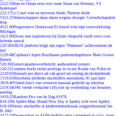
22
22:50
Iran en Oman eens over route Straat van Hormuz, VS
buitenspel
2
22:17
Le Court wint na nerveuze finale, Pieterse derde
55
21:25
Waterschappen slaan alarm wegens droogte: Gereedschapskist
leeg
45
21:00
Progressieve Democraat El-Sayed wint nipt voorverkiezing
Michigan
16
21:00
Drone met explosieven bij Duits vliegveld voedt vrees voor
hybride aanval
2
20:58
XBOX platform krijgt zijn eigen "Platinum" achievements dit
jaar
12
20:48
Capibara's lopen Braziliaans parlementsgebouw Mato Grosso
binnen
5
20:30
Zomervakantieweerbericht: aanhoudend zomers
1
20:21
Lemmen boekt eerste profzege in zware Ronde van Polen-rit
22
20:05
Huisarts per direct uit vak gezet om ernstig alcoholmisbruik
15
19:45
Hiroshima herdenkt slachtoffers atoombom, 81 jaar later
38
19:40
Vinted-foto's van vrouwen massaal gedeeld op seksfora
21
19:34
OM: vierde verdachte (18) vast op verdenking van beramen
aanslag
19
19:25
Random Pics van de Dag #1978
8
18:19
In Spider-Man: Brand New Day is Spidey echt weer Spidey
6
18:18
Nieuw slachtoffer in kindermisbruikzaak zorgprofessional Jan
B. (66)
45
17:10
Doorwerken na AOW-leeftijd vaker vastgelegd in cao's, moet