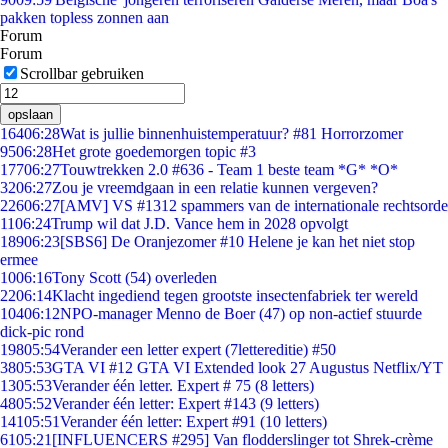
pakken topless zonnen aan
Forum
Forum
Scrollbar gebruiken
opslaan
164
06:28
Wat is jullie binnenhuistemperatuur? #81 Horrorzomer
95
06:28
Het grote goedemorgen topic #3
177
06:27
Touwtrekken 2.0 #636 - Team 1 beste team *G* *O*
32
06:27
Zou je vreemdgaan in een relatie kunnen vergeven?
226
06:27
[AMV] VS #1312 spammers van de internationale rechtsorde
11
06:24
Trump wil dat J.D. Vance hem in 2028 opvolgt
189
06:23
[SBS6] De Oranjezomer #10 Helene je kan het niet stop
ermee
10
06:16
Tony Scott (54) overleden
22
06:14
Klacht ingediend tegen grootste insectenfabriek ter wereld
104
06:12
NPO-manager Menno de Boer (47) op non-actief stuurde
dick-pic rond
198
05:54
Verander een letter expert (7lettereditie) #50
38
05:53
GTA VI #12 GTA VI Extended look 27 Augustus Netflix/YT
13
05:53
Verander één letter. Expert # 75 (8 letters)
48
05:52
Verander één letter: Expert #143 (9 letters)
141
05:51
Verander één letter: Expert #91 (10 letters)
61
05:21
[INFLUENCERS #295] Van flodderslinger tot Shrek-crème