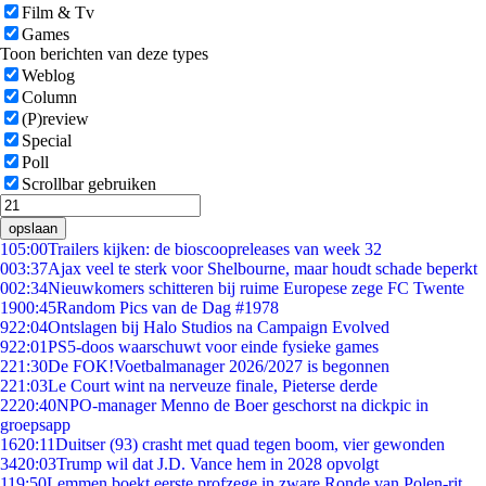
Film & Tv
Games
Toon berichten van deze types
Weblog
Column
(P)review
Special
Poll
Scrollbar gebruiken
opslaan
1
05:00
Trailers kijken: de bioscoopreleases van week 32
0
03:37
Ajax veel te sterk voor Shelbourne, maar houdt schade beperkt
0
02:34
Nieuwkomers schitteren bij ruime Europese zege FC Twente
19
00:45
Random Pics van de Dag #1978
9
22:04
Ontslagen bij Halo Studios na Campaign Evolved
9
22:01
PS5-doos waarschuwt voor einde fysieke games
2
21:30
De FOK!Voetbalmanager 2026/2027 is begonnen
2
21:03
Le Court wint na nerveuze finale, Pieterse derde
22
20:40
NPO-manager Menno de Boer geschorst na dickpic in
groepsapp
16
20:11
Duitser (93) crasht met quad tegen boom, vier gewonden
34
20:03
Trump wil dat J.D. Vance hem in 2028 opvolgt
1
19:50
Lemmen boekt eerste profzege in zware Ronde van Polen-rit