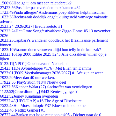
15
00:08
Hoe ga jij om met een relatiebreuk?
274
23:56
Post hier pas overleden muzikanten #32
17
23:49
Pinda-allergie? Andermans poep slikken helpt misschien
10
23:38
Rechtszaak dodelijk ongeluk uitgesteld vanwege vakantie
advocaat
25
23:24
[2026/2027] Eredivisietoto #1
203
23:24
Het Grote Songfestivalfeest Ziggo Dome #5 13 november
2026
20
23:23
Capibara's wandelen doodleuk het Braziliaanse parlement
binnen
18
23:19
Waarom doen vrouwen altijd hun telly in de kontzak?
233
23:16
Top 2000 Editie 2025 #243 Alle dikzakken willen op je
lijken
51
23:11
[NPO1] Goedenavond Nederland
254
23:11
De Avondetappe #176 - Met Ellen ten Damme.
76
23:01
[FOK!Voetbalmanager 2026/2027] #1 We zijn er weer
79
22:59
Meer dan 40 uur werken.
179
22:56
[PlayStation #184] Nieuw deel
109
22:56
Kapper Walat (27) slachtoffer van vernielingen
11
22:52
[Crowdfunding] #443 Rentestijgingen?
60
22:52
Jerney Kaagman overleden
255
22:48
[UFO/UAP] #16 The Age of Disclosure
75
22:48
Het Moestuintopic #37 Bloesem in de bomen
55
22:46
[Netflix Games] #1
267
22:44
Banken met hoge rente topic #95 - Dichter naar de 0