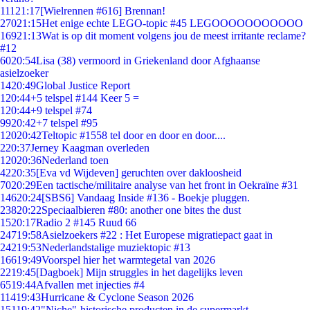
111
21:17
[Wielrennen #616] Brennan!
270
21:15
Het enige echte LEGO-topic #45 LEGOOOOOOOOOOO
169
21:13
Wat is op dit moment volgens jou de meest irritante reclame?
#12
60
20:54
Lisa (38) vermoord in Griekenland door Afghaanse
asielzoeker
14
20:49
Global Justice Report
1
20:44
+5 telspel #144 Keer 5 =
1
20:44
+9 telspel #74
99
20:42
+7 telspel #95
120
20:42
Teltopic #1558 tel door en door en door....
2
20:37
Jerney Kaagman overleden
120
20:36
Nederland toen
42
20:35
[Eva vd Wijdeven] geruchten over dakloosheid
70
20:29
Een tactische/militaire analyse van het front in Oekraïne #31
146
20:24
[SBS6] Vandaag Inside #136 - Boekje pluggen.
238
20:22
Speciaalbieren #80: another one bites the dust
15
20:17
Radio 2 #145 Ruud 66
247
19:58
Asielzoekers #22 : Het Europese migratiepact gaat in
242
19:53
Nederlandstalige muziektopic #13
166
19:49
Voorspel hier het warmtegetal van 2026
22
19:45
[Dagboek] Mijn struggles in het dagelijks leven
65
19:44
Afvallen met injecties #4
114
19:43
Hurricane & Cyclone Season 2026
151
19:42
"Niche"-historische producten in de supermarkt