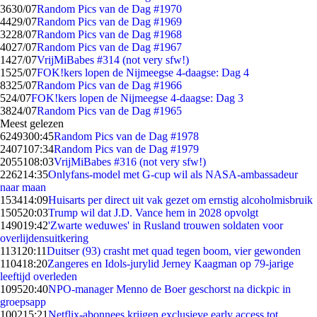
36
30/07
Random Pics van de Dag #1970
44
29/07
Random Pics van de Dag #1969
32
28/07
Random Pics van de Dag #1968
40
27/07
Random Pics van de Dag #1967
14
27/07
VrijMiBabes #314 (not very sfw!)
15
25/07
FOK!kers lopen de Nijmeegse 4-daagse: Dag 4
83
25/07
Random Pics van de Dag #1966
5
24/07
FOK!kers lopen de Nijmeegse 4-daagse: Dag 3
38
24/07
Random Pics van de Dag #1965
Meest gelezen
62493
00:45
Random Pics van de Dag #1978
24071
07:34
Random Pics van de Dag #1979
20551
08:03
VrijMiBabes #316 (not very sfw!)
2262
14:35
Onlyfans-model met G-cup wil als NASA-ambassadeur
naar maan
1534
14:09
Huisarts per direct uit vak gezet om ernstig alcoholmisbruik
1505
20:03
Trump wil dat J.D. Vance hem in 2028 opvolgt
1490
19:42
'Zwarte weduwes' in Rusland trouwen soldaten voor
overlijdensuitkering
1131
20:11
Duitser (93) crasht met quad tegen boom, vier gewonden
1104
18:20
Zangeres en Idols-jurylid Jerney Kaagman op 79-jarige
leeftijd overleden
1095
20:40
NPO-manager Menno de Boer geschorst na dickpic in
groepsapp
1002
15:21
Netflix-abonnees krijgen exclusieve early access tot