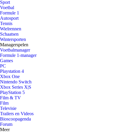
Sport
Voetbal
Formule 1
Autosport
Tennis
Wielrennen
Schaatsen
Wintersporten
Managerspelen
Voetbalmanager
Formule 1-manager
Games
PC
Playstation 4
Xbox One
Nintendo Switch
Xbox Series X|S
PlayStation 5
Film & TV
Film
Televisie
Trailers en Videos
Bioscoopagenda
Forum
Meer