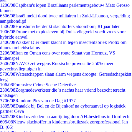
12
06/08
Capibara's lopen Braziliaans parlementsgebouw Mato Grosso
binnen
65
06/08
Israël meldt dood twee militairen in Zuid-Libanon, vergelding
aangekondigd
15
06/08
Hiroshima herdenkt slachtoffers atoombom, 81 jaar later
19
06/08
Drone met explosieven bij Duits vliegveld voedt vrees voor
hybride aanval
34
06/08
Wakker Dier dient klacht in tegen insectenfabriek Protix om
duurzaamheidsclaims
22
06/08
Iran en Oman eens over route Straat van Hormuz, VS
buitenspel
26
06/08
NAVO zet wegens Russische provocatie 250% meer
gevechtsvliegtuigen in
57
06/08
Waterschappen slaan alarm wegens droogte: Gereedschapskist
leeg
1
06/08
Forensics: Crime Scene Detective
23
06/08
Zorgmedewerkster die 's nachts haar vriend bezocht terecht
ontslagen
37
06/08
Random Pics van de Dag #1977
18
05/08
Datalek bij Bol en de Bijenkorf na cyberaanval op logistiek
partner Ceva
34
05/08
Kind overleden na aanrijding door AH-bestelbus in Dordrecht
6
05/08
Nieuw slachtoffer in kindermisbruikzaak zorgprofessional Jan
B. (66)