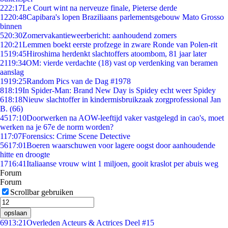
2
22:17
Le Court wint na nerveuze finale, Pieterse derde
12
20:48
Capibara's lopen Braziliaans parlementsgebouw Mato Grosso
binnen
5
20:30
Zomervakantieweerbericht: aanhoudend zomers
1
20:21
Lemmen boekt eerste profzege in zware Ronde van Polen-rit
15
19:45
Hiroshima herdenkt slachtoffers atoombom, 81 jaar later
21
19:34
OM: vierde verdachte (18) vast op verdenking van beramen
aanslag
19
19:25
Random Pics van de Dag #1978
8
18:19
In Spider-Man: Brand New Day is Spidey echt weer Spidey
6
18:18
Nieuw slachtoffer in kindermisbruikzaak zorgprofessional Jan
B. (66)
45
17:10
Doorwerken na AOW-leeftijd vaker vastgelegd in cao's, moet
werken na je 67e de norm worden?
1
17:07
Forensics: Crime Scene Detective
56
17:01
Boeren waarschuwen voor lagere oogst door aanhoudende
hitte en droogte
17
16:41
Italiaanse vrouw wint 1 miljoen, gooit kraslot per abuis weg
Forum
Forum
Scrollbar gebruiken
opslaan
69
13:21
Overleden Acteurs & Actrices Deel #15