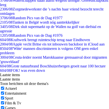
57
06/08
Waterschappen slaan alarm wegens droogte: Gereedschapskist
leeg
23
06/08
Zorgmedewerkster die 's nachts haar vriend bezocht terecht
ontslagen
37
06/08
Random Pics van de Dag #1977
21
05/08
Tanken in België wordt nóg aantrekkelijker
34
05/08
Dirk sluit supermarkt op de Wallen na golf van diefstal en
agressie
12
05/08
Random Pics van de Dag #1976
6
04/08
Kraftwerk brengt ruimteschip terug naar Eindhoven
20
04/08
Apple vecht Britse eis tot inbouwen backdoor in iCloud aan
85
04/08
'Witte' mannen discrimineren is volgens OM geen enkel
probleem
30
04/08
Ceuta-leider noemt Marokkaanse grensaanval door migranten
'gruweldaad'
6
04/08
Grote natuurbrand Boschhuizerbergen groeit naar 100 hectare
6
04/08
FOK! was even down
Laatste items
Laatste items
Toon berichten uit deze thema's
Actueel
Entertainment
Sport
Film & Tv
Games