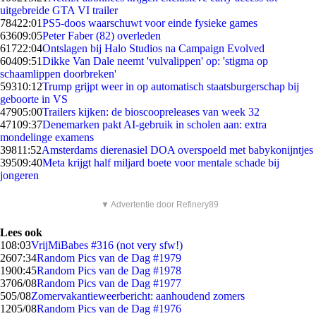
uitgebreide GTA VI trailer
784
22:01
PS5-doos waarschuwt voor einde fysieke games
636
09:05
Peter Faber (82) overleden
617
22:04
Ontslagen bij Halo Studios na Campaign Evolved
604
09:51
Dikke Van Dale neemt 'vulvalippen' op: 'stigma op
schaamlippen doorbreken'
593
10:12
Trump grijpt weer in op automatisch staatsburgerschap bij
geboorte in VS
479
05:00
Trailers kijken: de bioscoopreleases van week 32
471
09:37
Denemarken pakt AI-gebruik in scholen aan: extra
mondelinge examens
398
11:52
Amsterdams dierenasiel DOA overspoeld met babykonijntjes
395
09:40
Meta krijgt half miljard boete voor mentale schade bij
jongeren
▼ Advertentie door Refinery89
Lees ook
1
08:03
VrijMiBabes #316 (not very sfw!)
26
07:34
Random Pics van de Dag #1979
19
00:45
Random Pics van de Dag #1978
37
06/08
Random Pics van de Dag #1977
5
05/08
Zomervakantieweerbericht: aanhoudend zomers
12
05/08
Random Pics van de Dag #1976