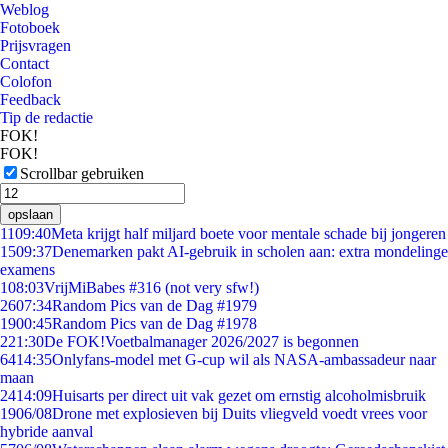
Weblog
Fotoboek
Prijsvragen
Contact
Colofon
Feedback
Tip de redactie
FOK!
FOK!
Scrollbar gebruiken
opslaan
11
09:40
Meta krijgt half miljard boete voor mentale schade bij jongeren
15
09:37
Denemarken pakt AI-gebruik in scholen aan: extra mondelinge
examens
1
08:03
VrijMiBabes #316 (not very sfw!)
26
07:34
Random Pics van de Dag #1979
19
00:45
Random Pics van de Dag #1978
2
21:30
De FOK!Voetbalmanager 2026/2027 is begonnen
64
14:35
Onlyfans-model met G-cup wil als NASA-ambassadeur naar
maan
24
14:09
Huisarts per direct uit vak gezet om ernstig alcoholmisbruik
19
06/08
Drone met explosieven bij Duits vliegveld voedt vrees voor
hybride aanval