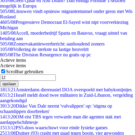
3
05/08
Geen Qatar en Abu Dhabi? Dan eindigt Formule 1-seizoen
mogelijk in Europa
5
05/08
Litouwen vindt opnieuw migrantentunnel onder grens met Wit-
Rusland
46
05/08
Progressieve Democraat El-Sayed wint nipt voorverkiezing
Michigan
14
05/08
Accell, moederbedrijf Sparta en Batavus, vraagt uitstel van
betaling aan
5
05/08
Zomervakantieweerbericht: aanhoudend zomers
1
05/08
Vollering de sterkste na lastige heuvelrit
8
05/08
The Division Resurgence nu gratis op pc
Actieve items
Actieve items
Scrollbar gebruiken
opslaan
18
13:21
Amsterdams dierenasiel DOA overspoeld met babykonijntjes
65
13:21
Israël meldt dood twee militairen in Zuid-Libanon, vergelding
aangekondigd
39
13:20
Dikke Van Dale neemt 'vulvalippen' op: 'stigma op
schaamlippen doorbreken'
14
13:20
OM eist TBS tegen verwarde man die agenten stak met
aardappelschilmesje
15
13:12
PS5-doos waarschuwt voor einde fysieke games
25
13:08
Duitser (93) crasht met quad tegen boom, vier gewonden