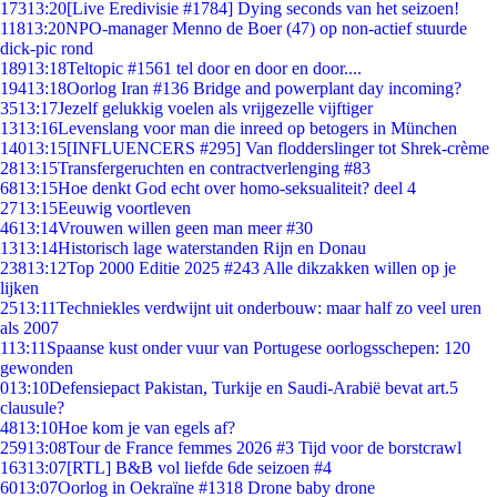
173
13:20
[Live Eredivisie #1784] Dying seconds van het seizoen!
118
13:20
NPO-manager Menno de Boer (47) op non-actief stuurde
dick-pic rond
189
13:18
Teltopic #1561 tel door en door en door....
194
13:18
Oorlog Iran #136 Bridge and powerplant day incoming?
35
13:17
Jezelf gelukkig voelen als vrijgezelle vijftiger
13
13:16
Levenslang voor man die inreed op betogers in München
140
13:15
[INFLUENCERS #295] Van flodderslinger tot Shrek-crème
28
13:15
Transfergeruchten en contractverlenging #83
68
13:15
Hoe denkt God echt over homo-seksualiteit? deel 4
27
13:15
Eeuwig voortleven
46
13:14
Vrouwen willen geen man meer #30
13
13:14
Historisch lage waterstanden Rijn en Donau
238
13:12
Top 2000 Editie 2025 #243 Alle dikzakken willen op je
lijken
25
13:11
Techniekles verdwijnt uit onderbouw: maar half zo veel uren
als 2007
1
13:11
Spaanse kust onder vuur van Portugese oorlogsschepen: 120
gewonden
0
13:10
Defensiepact Pakistan, Turkije en Saudi-Arabië bevat art.5
clausule?
48
13:10
Hoe kom je van egels af?
259
13:08
Tour de France femmes 2026 #3 Tijd voor de borstcrawl
163
13:07
[RTL] B&B vol liefde 6de seizoen #4
60
13:07
Oorlog in Oekraïne #1318 Drone baby drone