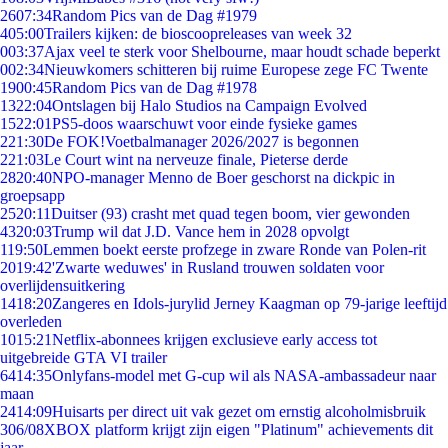
26
07:34
Random Pics van de Dag #1979
4
05:00
Trailers kijken: de bioscoopreleases van week 32
0
03:37
Ajax veel te sterk voor Shelbourne, maar houdt schade beperkt
0
02:34
Nieuwkomers schitteren bij ruime Europese zege FC Twente
19
00:45
Random Pics van de Dag #1978
13
22:04
Ontslagen bij Halo Studios na Campaign Evolved
15
22:01
PS5-doos waarschuwt voor einde fysieke games
2
21:30
De FOK!Voetbalmanager 2026/2027 is begonnen
2
21:03
Le Court wint na nerveuze finale, Pieterse derde
28
20:40
NPO-manager Menno de Boer geschorst na dickpic in
groepsapp
25
20:11
Duitser (93) crasht met quad tegen boom, vier gewonden
43
20:03
Trump wil dat J.D. Vance hem in 2028 opvolgt
1
19:50
Lemmen boekt eerste profzege in zware Ronde van Polen-rit
20
19:42
'Zwarte weduwes' in Rusland trouwen soldaten voor
overlijdensuitkering
14
18:20
Zangeres en Idols-jurylid Jerney Kaagman op 79-jarige leeftijd
overleden
10
15:21
Netflix-abonnees krijgen exclusieve early access tot
uitgebreide GTA VI trailer
64
14:35
Onlyfans-model met G-cup wil als NASA-ambassadeur naar
maan
24
14:09
Huisarts per direct uit vak gezet om ernstig alcoholmisbruik
3
06/08
XBOX platform krijgt zijn eigen "Platinum" achievements dit
jaar