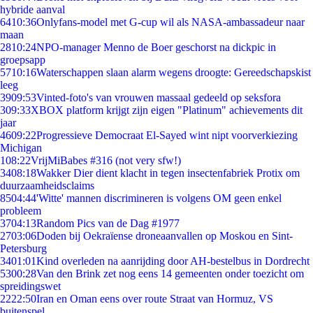
hybride aanval
64
10:36
Onlyfans-model met G-cup wil als NASA-ambassadeur naar
maan
28
10:24
NPO-manager Menno de Boer geschorst na dickpic in
groepsapp
57
10:16
Waterschappen slaan alarm wegens droogte: Gereedschapskist
leeg
39
09:53
Vinted-foto's van vrouwen massaal gedeeld op seksfora
3
09:33
XBOX platform krijgt zijn eigen "Platinum" achievements dit
jaar
46
09:22
Progressieve Democraat El-Sayed wint nipt voorverkiezing
Michigan
1
08:22
VrijMiBabes #316 (not very sfw!)
34
08:18
Wakker Dier dient klacht in tegen insectenfabriek Protix om
duurzaamheidsclaims
85
04:44
'Witte' mannen discrimineren is volgens OM geen enkel
probleem
37
04:13
Random Pics van de Dag #1977
27
03:06
Doden bij Oekraïense droneaanvallen op Moskou en Sint-
Petersburg
34
01:01
Kind overleden na aanrijding door AH-bestelbus in Dordrecht
53
00:28
Van den Brink zet nog eens 14 gemeenten onder toezicht om
spreidingswet
22
22:50
Iran en Oman eens over route Straat van Hormuz, VS
buitenspel