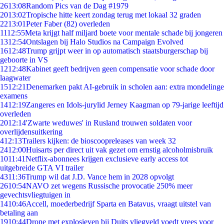
26
13:08
Random Pics van de Dag #1979
20
13:02
Tropische hitte keert zondag terug met lokaal 32 graden
22
13:01
Peter Faber (82) overleden
11
12:55
Meta krijgt half miljard boete voor mentale schade bij jongeren
13
12:54
Ontslagen bij Halo Studios na Campaign Evolved
16
12:48
Trump grijpt weer in op automatisch staatsburgerschap bij
geboorte in VS
12
12:48
Kabinet geeft bedrijven geen compensatie voor schade door
laagwater
15
12:21
Denemarken pakt AI-gebruik in scholen aan: extra mondelinge
examens
14
12:19
Zangeres en Idols-jurylid Jerney Kaagman op 79-jarige leeftijd
overleden
20
12:14
'Zwarte weduwes' in Rusland trouwen soldaten voor
overlijdensuitkering
4
12:13
Trailers kijken: de bioscoopreleases van week 32
24
12:00
Huisarts per direct uit vak gezet om ernstig alcoholmisbruik
10
11:41
Netflix-abonnees krijgen exclusieve early access tot
uitgebreide GTA VI trailer
43
11:36
Trump wil dat J.D. Vance hem in 2028 opvolgt
26
10:54
NAVO zet wegens Russische provocatie 250% meer
gevechtsvliegtuigen in
14
10:46
Accell, moederbedrijf Sparta en Batavus, vraagt uitstel van
betaling aan
19
10:44
Drone met explosieven bij Duits vliegveld voedt vrees voor