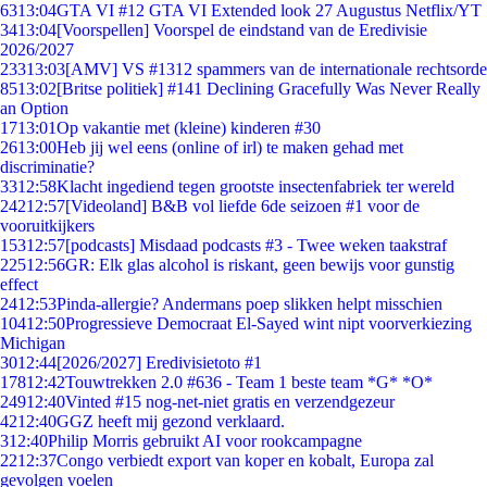
63
13:04
GTA VI #12 GTA VI Extended look 27 Augustus Netflix/YT
34
13:04
[Voorspellen] Voorspel de eindstand van de Eredivisie
2026/2027
233
13:03
[AMV] VS #1312 spammers van de internationale rechtsorde
85
13:02
[Britse politiek] #141 Declining Gracefully Was Never Really
an Option
17
13:01
Op vakantie met (kleine) kinderen #30
26
13:00
Heb jij wel eens (online of irl) te maken gehad met
discriminatie?
33
12:58
Klacht ingediend tegen grootste insectenfabriek ter wereld
242
12:57
[Videoland] B&B vol liefde 6de seizoen #1 voor de
vooruitkijkers
153
12:57
[podcasts] Misdaad podcasts #3 - Twee weken taakstraf
225
12:56
GR: Elk glas alcohol is riskant, geen bewijs voor gunstig
effect
24
12:53
Pinda-allergie? Andermans poep slikken helpt misschien
104
12:50
Progressieve Democraat El-Sayed wint nipt voorverkiezing
Michigan
30
12:44
[2026/2027] Eredivisietoto #1
178
12:42
Touwtrekken 2.0 #636 - Team 1 beste team *G* *O*
249
12:40
Vinted #15 nog-net-niet gratis en verzendgezeur
42
12:40
GGZ heeft mij gezond verklaard.
3
12:40
Philip Morris gebruikt AI voor rookcampagne
22
12:37
Congo verbiedt export van koper en kobalt, Europa zal
gevolgen voelen