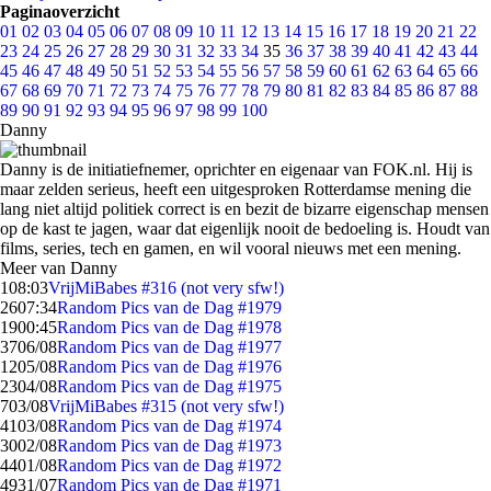
Paginaoverzicht
01
02
03
04
05
06
07
08
09
10
11
12
13
14
15
16
17
18
19
20
21
22
23
24
25
26
27
28
29
30
31
32
33
34
35
36
37
38
39
40
41
42
43
44
45
46
47
48
49
50
51
52
53
54
55
56
57
58
59
60
61
62
63
64
65
66
67
68
69
70
71
72
73
74
75
76
77
78
79
80
81
82
83
84
85
86
87
88
89
90
91
92
93
94
95
96
97
98
99
100
Danny
Danny is de initiatiefnemer, oprichter en eigenaar van FOK.nl. Hij is
maar zelden serieus, heeft een uitgesproken Rotterdamse mening die
lang niet altijd politiek correct is en bezit de bizarre eigenschap mensen
op de kast te jagen, waar dat eigenlijk nooit de bedoeling is. Houdt van
films, series, tech en gamen, en wil vooral nieuws met een mening.
Meer van Danny
1
08:03
VrijMiBabes #316 (not very sfw!)
26
07:34
Random Pics van de Dag #1979
19
00:45
Random Pics van de Dag #1978
37
06/08
Random Pics van de Dag #1977
12
05/08
Random Pics van de Dag #1976
23
04/08
Random Pics van de Dag #1975
7
03/08
VrijMiBabes #315 (not very sfw!)
41
03/08
Random Pics van de Dag #1974
30
02/08
Random Pics van de Dag #1973
44
01/08
Random Pics van de Dag #1972
49
31/07
Random Pics van de Dag #1971