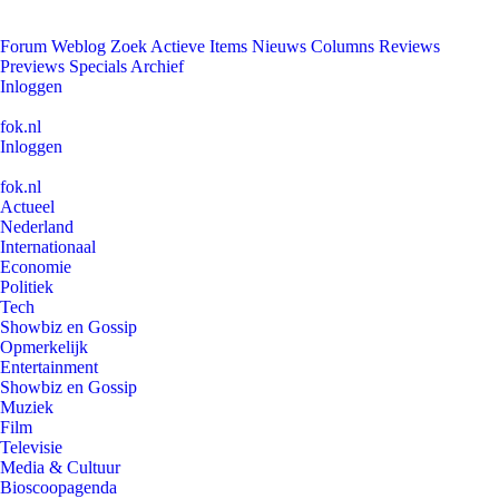
Forum
Weblog
Zoek
Actieve Items
Nieuws
Columns
Reviews
Previews
Specials
Archief
Inloggen
fok.nl
Inloggen
fok.nl
Actueel
Nederland
Internationaal
Economie
Politiek
Tech
Showbiz en Gossip
Opmerkelijk
Entertainment
Showbiz en Gossip
Muziek
Film
Televisie
Media & Cultuur
Bioscoopagenda