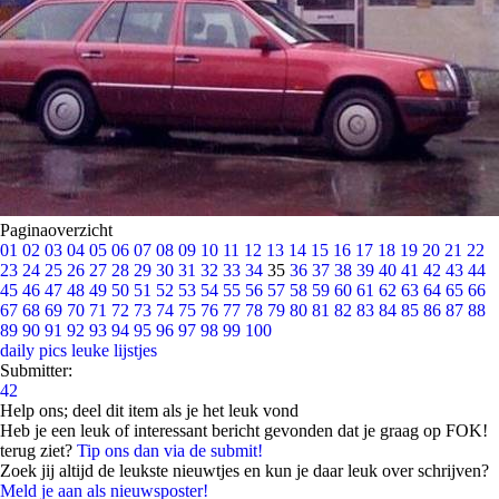
Paginaoverzicht
01
02
03
04
05
06
07
08
09
10
11
12
13
14
15
16
17
18
19
20
21
22
23
24
25
26
27
28
29
30
31
32
33
34
35
36
37
38
39
40
41
42
43
44
45
46
47
48
49
50
51
52
53
54
55
56
57
58
59
60
61
62
63
64
65
66
67
68
69
70
71
72
73
74
75
76
77
78
79
80
81
82
83
84
85
86
87
88
89
90
91
92
93
94
95
96
97
98
99
100
daily pics
leuke lijstjes
Submitter:
42
Help ons; deel dit item als je het leuk vond
Heb je een leuk of interessant bericht gevonden dat je graag op FOK!
terug ziet?
Tip ons dan via de submit!
Zoek jij altijd de leukste nieuwtjes en kun je daar leuk over schrijven?
Meld je aan als nieuwsposter!