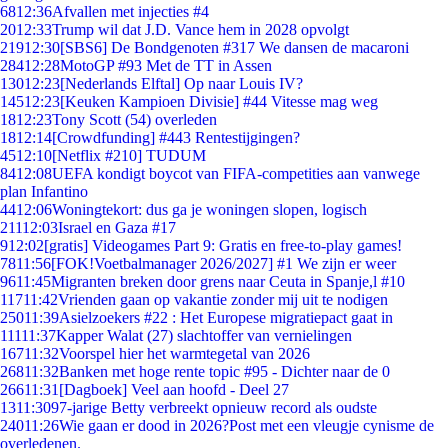
68
12:36
Afvallen met injecties #4
20
12:33
Trump wil dat J.D. Vance hem in 2028 opvolgt
219
12:30
[SBS6] De Bondgenoten #317 We dansen de macaroni
284
12:28
MotoGP #93 Met de TT in Assen
130
12:23
[Nederlands Elftal] Op naar Louis IV?
145
12:23
[Keuken Kampioen Divisie] #44 Vitesse mag weg
18
12:23
Tony Scott (54) overleden
18
12:14
[Crowdfunding] #443 Rentestijgingen?
45
12:10
[Netflix #210] TUDUM
84
12:08
UEFA kondigt boycot van FIFA-competities aan vanwege
plan Infantino
44
12:06
Woningtekort: dus ga je woningen slopen, logisch
211
12:03
Israel en Gaza #17
9
12:02
[gratis] Videogames Part 9: Gratis en free-to-play games!
78
11:56
[FOK!Voetbalmanager 2026/2027] #1 We zijn er weer
96
11:45
Migranten breken door grens naar Ceuta in Spanje,l #10
117
11:42
Vrienden gaan op vakantie zonder mij uit te nodigen
250
11:39
Asielzoekers #22 : Het Europese migratiepact gaat in
111
11:37
Kapper Walat (27) slachtoffer van vernielingen
167
11:32
Voorspel hier het warmtegetal van 2026
268
11:32
Banken met hoge rente topic #95 - Dichter naar de 0
266
11:31
[Dagboek] Veel aan hoofd - Deel 27
13
11:30
97-jarige Betty verbreekt opnieuw record als oudste
240
11:26
Wie gaan er dood in 2026?Post met een vleugje cynisme de
overledenen.