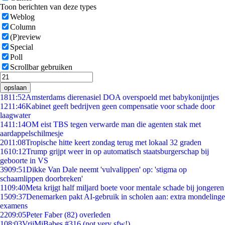
Toon berichten van deze types
Weblog
Column
(P)review
Special
Poll
Scrollbar gebruiken
opslaan
18
11:52
Amsterdams dierenasiel DOA overspoeld met babykonijntjes
12
11:46
Kabinet geeft bedrijven geen compensatie voor schade door
laagwater
14
11:14
OM eist TBS tegen verwarde man die agenten stak met
aardappelschilmesje
20
11:08
Tropische hitte keert zondag terug met lokaal 32 graden
16
10:12
Trump grijpt weer in op automatisch staatsburgerschap bij
geboorte in VS
39
09:51
Dikke Van Dale neemt 'vulvalippen' op: 'stigma op
schaamlippen doorbreken'
11
09:40
Meta krijgt half miljard boete voor mentale schade bij jongeren
15
09:37
Denemarken pakt AI-gebruik in scholen aan: extra mondelinge
examens
22
09:05
Peter Faber (82) overleden
1
08:03
VrijMiBabes #316 (not very sfw!)