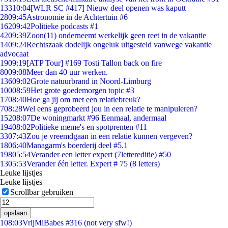
133
10:04
[WLR SC #417] Nieuw deel openen was kaputt
28
09:45
Astronomie in de Achtertuin #6
162
09:42
Politieke podcasts #1
42
09:39
Zoon(11) onderneemt werkelijk geen reet in de vakantie
14
09:24
Rechtszaak dodelijk ongeluk uitgesteld vanwege vakantie
advocaat
19
09:19
[ATP Tour] #169 Tosti Tallon back on fire
80
09:08
Meer dan 40 uur werken.
136
09:02
Grote natuurbrand in Noord-Limburg
100
08:59
Het grote goedemorgen topic #3
17
08:40
Hoe ga jij om met een relatiebreuk?
7
08:28
Wel eens geprobeerd jou in een relatie te manipuleren?
152
08:07
De woningmarkt #96 Eenmaal, andermaal
194
08:02
Politieke meme's en spotprenten #11
33
07:43
Zou je vreemdgaan in een relatie kunnen vergeven?
18
06:40
Managarm's boerderij deel #5.1
198
05:54
Verander een letter expert (7lettereditie) #50
13
05:53
Verander één letter. Expert # 75 (8 letters)
Leuke lijstjes
Leuke lijstjes
Scrollbar gebruiken
opslaan
1
08:03
VrijMiBabes #316 (not very sfw!)