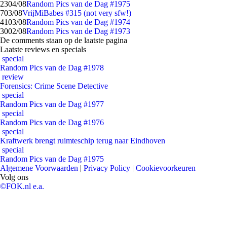
23
04/08
Random Pics van de Dag #1975
7
03/08
VrijMiBabes #315 (not very sfw!)
41
03/08
Random Pics van de Dag #1974
30
02/08
Random Pics van de Dag #1973
De comments staan op de laatste pagina
Laatste reviews en specials
special
Random Pics van de Dag #1978
review
Forensics: Crime Scene Detective
special
Random Pics van de Dag #1977
special
Random Pics van de Dag #1976
special
Kraftwerk brengt ruimteschip terug naar Eindhoven
special
Random Pics van de Dag #1975
Algemene Voorwaarden
|
Privacy Policy
|
Cookievoorkeuren
Volg ons
©FOK.nl e.a.