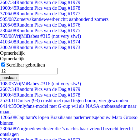
26
07:34
Random Pics van de Dag #1979
19
00:45
Random Pics van de Dag #1978
37
06/08
Random Pics van de Dag #1977
5
05/08
Zomervakantieweerbericht: aanhoudend zomers
12
05/08
Random Pics van de Dag #1976
23
04/08
Random Pics van de Dag #1975
7
03/08
VrijMiBabes #315 (not very sfw!)
41
03/08
Random Pics van de Dag #1974
30
02/08
Random Pics van de Dag #1973
Opmerkelijk
Opmerkelijk
Scrollbar gebruiken
opslaan
1
08:03
VrijMiBabes #316 (not very sfw!)
26
07:34
Random Pics van de Dag #1979
19
00:45
Random Pics van de Dag #1978
25
20:11
Duitser (93) crasht met quad tegen boom, vier gewonden
64
14:35
Onlyfans-model met G-cup wil als NASA-ambassadeur naar
maan
12
06/08
Capibara's lopen Braziliaans parlementsgebouw Mato Grosso
binnen
23
06/08
Zorgmedewerkster die 's nachts haar vriend bezocht terecht
ontslagen
37
06/08
Random Pics van de Dag #1977