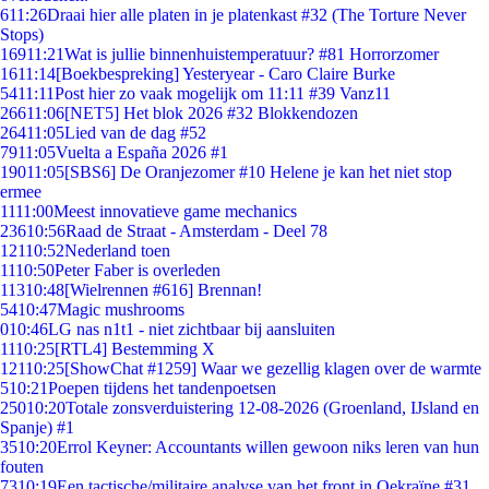
6
11:26
Draai hier alle platen in je platenkast #32 (The Torture Never
Stops)
169
11:21
Wat is jullie binnenhuistemperatuur? #81 Horrorzomer
16
11:14
[Boekbespreking] Yesteryear - Caro Claire Burke
54
11:11
Post hier zo vaak mogelijk om 11:11 #39 Vanz11
266
11:06
[NET5] Het blok 2026 #32 Blokkendozen
264
11:05
Lied van de dag #52
79
11:05
Vuelta a España 2026 #1
190
11:05
[SBS6] De Oranjezomer #10 Helene je kan het niet stop
ermee
11
11:00
Meest innovatieve game mechanics
236
10:56
Raad de Straat - Amsterdam - Deel 78
121
10:52
Nederland toen
11
10:50
Peter Faber is overleden
113
10:48
[Wielrennen #616] Brennan!
54
10:47
Magic mushrooms
0
10:46
LG nas n1t1 - niet zichtbaar bij aansluiten
11
10:25
[RTL4] Bestemming X
121
10:25
[ShowChat #1259] Waar we gezellig klagen over de warmte
5
10:21
Poepen tijdens het tandenpoetsen
250
10:20
Totale zonsverduistering 12-08-2026 (Groenland, IJsland en
Spanje) #1
35
10:20
Errol Keyner: Accountants willen gewoon niks leren van hun
fouten
73
10:19
Een tactische/militaire analyse van het front in Oekraïne #31