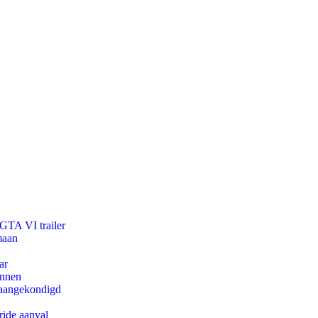
 GTA VI trailer
maan
ar
innen
g aangekondigd
ride aanval