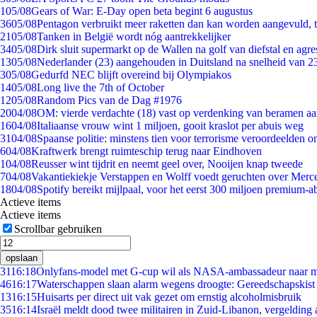
1
05/08
Gears of War: E-Day open beta begint 6 augustus
36
05/08
Pentagon verbruikt meer raketten dan kan worden aangevuld, t
21
05/08
Tanken in België wordt nóg aantrekkelijker
34
05/08
Dirk sluit supermarkt op de Wallen na golf van diefstal en agre
13
05/08
Nederlander (23) aangehouden in Duitsland na snelheid van 
3
05/08
Gedurfd NEC blijft overeind bij Olympiakos
14
05/08
Long live the 7th of October
12
05/08
Random Pics van de Dag #1976
20
04/08
OM: vierde verdachte (18) vast op verdenking van beramen aa
16
04/08
Italiaanse vrouw wint 1 miljoen, gooit kraslot per abuis weg
31
04/08
Spaanse politie: minstens tien voor terrorisme veroordeelden 
6
04/08
Kraftwerk brengt ruimteschip terug naar Eindhoven
1
04/08
Reusser wint tijdrit en neemt geel over, Nooijen knap tweede
7
04/08
Vakantiekiekje Verstappen en Wolff voedt geruchten over Merc
18
04/08
Spotify bereikt mijlpaal, voor het eerst 300 miljoen premium-
Actieve items
Actieve items
Scrollbar gebruiken
opslaan
31
16:18
Onlyfans-model met G-cup wil als NASA-ambassadeur naar 
46
16:17
Waterschappen slaan alarm wegens droogte: Gereedschapskist
13
16:15
Huisarts per direct uit vak gezet om ernstig alcoholmisbruik
35
16:14
Israël meldt dood twee militairen in Zuid-Libanon, vergeldin