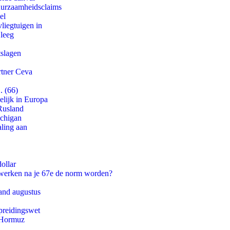
duurzaamheidsclaims
el
iegtuigen in
 leeg
tslagen
rtner Ceva
. (66)
lijk in Europa
Rusland
ichigan
aling aan
ollar
 werken na je 67e de norm worden?
and augustus
preidingswet
n Hormuz