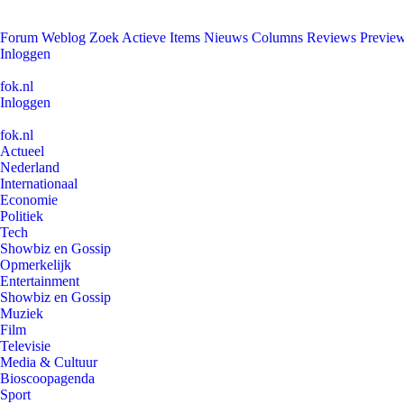
Forum
Weblog
Zoek
Actieve Items
Nieuws
Columns
Reviews
Previe
Inloggen
fok.nl
Inloggen
fok.nl
Actueel
Nederland
Internationaal
Economie
Politiek
Tech
Showbiz en Gossip
Opmerkelijk
Entertainment
Showbiz en Gossip
Muziek
Film
Televisie
Media & Cultuur
Bioscoopagenda
Sport