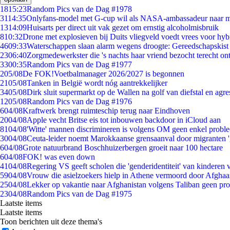
18
15:23
Random Pics van de Dag #1978
31
14:35
Onlyfans-model met G-cup wil als NASA-ambassadeur naar 
13
14:09
Huisarts per direct uit vak gezet om ernstig alcoholmisbruik
8
10:32
Drone met explosieven bij Duits vliegveld voedt vrees voor hyb
46
09:33
Waterschappen slaan alarm wegens droogte: Gereedschapskist
23
06:40
Zorgmedewerkster die 's nachts haar vriend bezocht terecht on
33
00:35
Random Pics van de Dag #1977
2
05/08
De FOK!Voetbalmanager 2026/2027 is begonnen
21
05/08
Tanken in België wordt nóg aantrekkelijker
34
05/08
Dirk sluit supermarkt op de Wallen na golf van diefstal en agre
12
05/08
Random Pics van de Dag #1976
6
04/08
Kraftwerk brengt ruimteschip terug naar Eindhoven
20
04/08
Apple vecht Britse eis tot inbouwen backdoor in iCloud aan
81
04/08
'Witte' mannen discrimineren is volgens OM geen enkel probl
30
04/08
Ceuta-leider noemt Marokkaanse grensaanval door migranten 
6
04/08
Grote natuurbrand Boschhuizerbergen groeit naar 100 hectare
6
04/08
FOK! was even down
41
04/08
Regering VS geeft scholen die 'genderidentiteit' van kinderen
59
04/08
Vrouw die asielzoekers hielp in Athene vermoord door Afghaa
25
04/08
Lekker op vakantie naar Afghanistan volgens Taliban geen pr
23
04/08
Random Pics van de Dag #1975
Laatste items
Laatste items
Toon berichten uit deze thema's