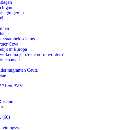
tslagen
ichigan
iegtuigen in
el
innen
ollar
duurzaamheidsclaims
rtner Ceva
lijk in Europa
 werken na je 67e de norm worden?
ride aanval
onder migranten Ceuta
ssie
 JA21 en PVV
Rusland
ar
. (66)
preidingswet