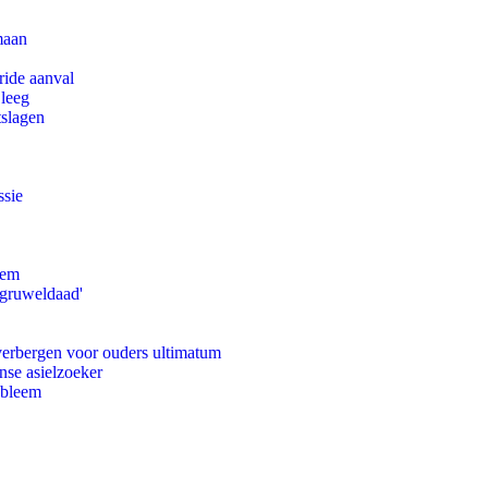
maan
ride aanval
 leeg
tslagen
ssie
eem
'gruweldaad'
 verbergen voor ouders ultimatum
nse asielzoeker
obleem