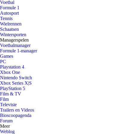
Voetbal
Formule 1
Autosport
Tennis
Wielrennen
Schaatsen
Wintersporten
Managerspelen
Voetbalmanager
Formule 1-manager
Games
PC
Playstation 4
Xbox One
Nintendo Switch
Xbox Series X|S
PlayStation 5
Film & TV
Film
Televisie
Trailers en Videos
Bioscoopagenda
Forum
Meer
Weblog