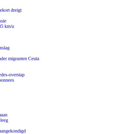
ekort dreigt
ssie
235 km/u
nslag
onder migranten Ceuta
edes-overstap
abonnees
maan
 leeg
g aangekondigd