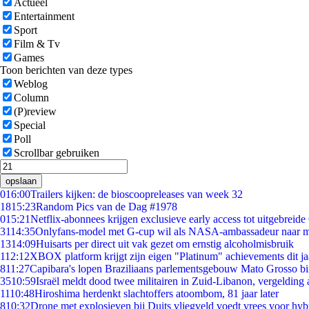
Actueel
Entertainment
Sport
Film & Tv
Games
Toon berichten van deze types
Weblog
Column
(P)review
Special
Poll
Scrollbar gebruiken
opslaan
0
16:00
Trailers kijken: de bioscoopreleases van week 32
18
15:23
Random Pics van de Dag #1978
0
15:21
Netflix-abonnees krijgen exclusieve early access tot uitgebreide
31
14:35
Onlyfans-model met G-cup wil als NASA-ambassadeur naar 
13
14:09
Huisarts per direct uit vak gezet om ernstig alcoholmisbruik
1
12:12
XBOX platform krijgt zijn eigen "Platinum" achievements dit ja
8
11:27
Capibara's lopen Braziliaans parlementsgebouw Mato Grosso b
35
10:59
Israël meldt dood twee militairen in Zuid-Libanon, vergeldin
11
10:48
Hiroshima herdenkt slachtoffers atoombom, 81 jaar later
8
10:32
Drone met explosieven bij Duits vliegveld voedt vrees voor hyb