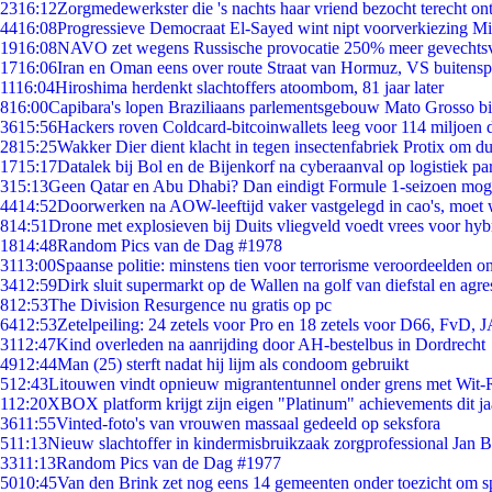
23
16:12
Zorgmedewerkster die 's nachts haar vriend bezocht terecht on
44
16:08
Progressieve Democraat El-Sayed wint nipt voorverkiezing M
19
16:08
NAVO zet wegens Russische provocatie 250% meer gevechtsvl
17
16:06
Iran en Oman eens over route Straat van Hormuz, VS buitensp
11
16:04
Hiroshima herdenkt slachtoffers atoombom, 81 jaar later
8
16:00
Capibara's lopen Braziliaans parlementsgebouw Mato Grosso b
36
15:56
Hackers roven Coldcard-bitcoinwallets leeg voor 114 miljoen d
28
15:25
Wakker Dier dient klacht in tegen insectenfabriek Protix om 
17
15:17
Datalek bij Bol en de Bijenkorf na cyberaanval op logistiek pa
3
15:13
Geen Qatar en Abu Dhabi? Dan eindigt Formule 1-seizoen moge
44
14:52
Doorwerken na AOW-leeftijd vaker vastgelegd in cao's, moet
8
14:51
Drone met explosieven bij Duits vliegveld voedt vrees voor hyb
18
14:48
Random Pics van de Dag #1978
31
13:00
Spaanse politie: minstens tien voor terrorisme veroordeelden 
34
12:59
Dirk sluit supermarkt op de Wallen na golf van diefstal en agre
8
12:53
The Division Resurgence nu gratis op pc
64
12:53
Zetelpeiling: 24 zetels voor Pro en 18 zetels voor D66, FvD,
31
12:47
Kind overleden na aanrijding door AH-bestelbus in Dordrecht
49
12:44
Man (25) sterft nadat hij lijm als condoom gebruikt
5
12:43
Litouwen vindt opnieuw migrantentunnel onder grens met Wit-
1
12:20
XBOX platform krijgt zijn eigen "Platinum" achievements dit ja
36
11:55
Vinted-foto's van vrouwen massaal gedeeld op seksfora
5
11:13
Nieuw slachtoffer in kindermisbruikzaak zorgprofessional Jan B
33
11:13
Random Pics van de Dag #1977
50
10:45
Van den Brink zet nog eens 14 gemeenten onder toezicht om s