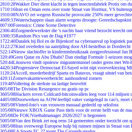
28
10:28
Wakker Dier dient klacht in tegen insectenfabriek Protix om 
17
10:16
Iran en Oman eens over route Straat van Hormuz, VS buitensp
19
10:08
NAVO zet wegens Russische provocatie 250% meer gevechtsvl
46
09:33
Waterschappen slaan alarm wegens droogte: Gereedschapskist
0
07:00
Forensics: Crime Scene Detective
23
06:40
Zorgmedewerkster die 's nachts haar vriend bezocht terecht on
33
00:35
Random Pics van de Dag #1977
17
22:40
Datalek bij Bol en de Bijenkorf na cyberaanval op logistiek pa
31
22:27
Kind overleden na aanrijding door AH-bestelbus in Dordrecht
5
22:14
Nieuw slachtoffer in kindermisbruikzaak zorgprofessional Jan B
3
20:49
Geen Qatar en Abu Dhabi? Dan eindigt Formule 1-seizoen moge
5
20:44
Litouwen vindt opnieuw migrantentunnel onder grens met Wit-
44
20:34
Progressieve Democraat El-Sayed wint nipt voorverkiezing M
11
20:24
Accell, moederbedrijf Sparta en Batavus, vraagt uitstel van bet
4
20:11
Zomervakantieweerbericht: aanhoudend zomers
1
19:48
Vollering de sterkste na lastige heuvelrit
8
05/08
The Division Resurgence nu gratis op pc
36
05/08
Hackers roven Coldcard-bitcoinwallets leeg voor 114 miljoen d
44
05/08
Doorwerken na AOW-leeftijd vaker vastgelegd in cao's, moet
36
05/08
Vinted-foto's van vrouwen massaal gedeeld op seksfora
1
05/08
Nieuwe XBOX Game Pass titels voor de eerste helft van de ma
2
05/08
De FOK!Voetbalmanager 2026/2027 is begonnen
50
05/08
Van den Brink zet nog eens 14 gemeenten onder toezicht om s
18
05/08
Iran overweegt Europese hulp bij ruimen mijnen in Straat va
3
05/08
EA Sports FC 27 toont The Grounds-modus