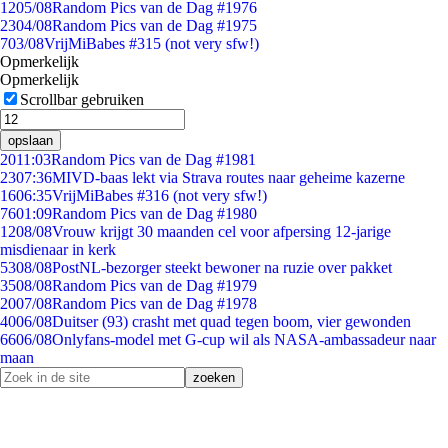
12
05/08
Random Pics van de Dag #1976
23
04/08
Random Pics van de Dag #1975
7
03/08
VrijMiBabes #315 (not very sfw!)
Opmerkelijk
Opmerkelijk
Scrollbar gebruiken
opslaan
20
11:03
Random Pics van de Dag #1981
23
07:36
MIVD-baas lekt via Strava routes naar geheime kazerne
16
06:35
VrijMiBabes #316 (not very sfw!)
76
01:09
Random Pics van de Dag #1980
12
08/08
Vrouw krijgt 30 maanden cel voor afpersing 12-jarige
misdienaar in kerk
53
08/08
PostNL-bezorger steekt bewoner na ruzie over pakket
35
08/08
Random Pics van de Dag #1979
20
07/08
Random Pics van de Dag #1978
40
06/08
Duitser (93) crasht met quad tegen boom, vier gewonden
66
06/08
Onlyfans-model met G-cup wil als NASA-ambassadeur naar
maan