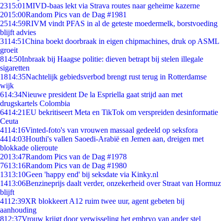
23
15:01
MIVD-baas lekt via Strava routes naar geheime kazerne
20
15:00
Random Pics van de Dag #1981
25
14:59
RIVM vindt PFAS in al de geteste moedermelk, borstvoeding
blijft advies
31
14:51
China boekt doorbraak in eigen chipmachines, druk op ASML
groeit
8
14:50
Inbraak bij Haagse politie: dieven betrapt bij stelen illegale
sigaretten
18
14:35
Nachtelijk gebiedsverbod brengt rust terug in Rotterdamse
wijk
6
14:34
Nieuwe president De la Espriella gaat strijd aan met
drugskartels Colombia
64
14:21
EU bekritiseert Meta en TikTok om verspreiden desinformatie
Ceuta
41
14:16
Vinted-foto's van vrouwen massaal gedeeld op seksfora
44
14:03
Houthi's vallen Saoedi-Arabië en Jemen aan, dreigen met
blokkade olieroute
20
13:47
Random Pics van de Dag #1978
76
13:16
Random Pics van de Dag #1980
13
13:10
Geen 'happy end' bij seksdate via Kinky.nl
14
13:06
Benzineprijs daalt verder, onzekerheid over Straat van Hormuz
blijft
41
12:39
XR blokkeert A12 ruim twee uur, agent gebeten bij
aanhouding
8
12:37
Vrouw krijgt door verwisseling het embryo van ander stel