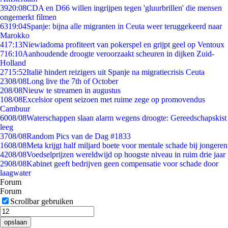
39
20:08
CDA en D66 willen ingrijpen tegen 'gluurbrillen' die mensen
ongemerkt filmen
63
19:04
Spanje: bijna alle migranten in Ceuta weer teruggekeerd naar
Marokko
4
17:13
Niewiadoma profiteert van pokerspel en grijpt geel op Ventoux
7
16:10
Aanhoudende droogte veroorzaakt scheuren in dijken Zuid-
Holland
27
15:52
Italië hindert reizigers uit Spanje na migratiecrisis Ceuta
23
08/08
Long live the 7th of October
2
08/08
Nieuw te streamen in augustus
1
08/08
Excelsior opent seizoen met ruime zege op promovendus
Cambuur
60
08/08
Waterschappen slaan alarm wegens droogte: Gereedschapskist
leeg
37
08/08
Random Pics van de Dag #1833
16
08/08
Meta krijgt half miljard boete voor mentale schade bij jongeren
42
08/08
Voedselprijzen wereldwijd op hoogste niveau in ruim drie jaar
29
08/08
Kabinet geeft bedrijven geen compensatie voor schade door
laagwater
Forum
Forum
Scrollbar gebruiken
opslaan