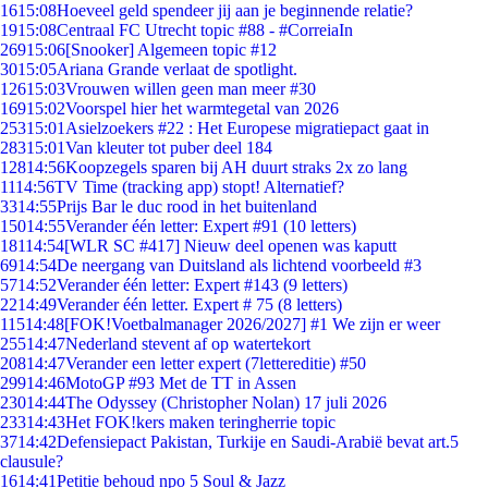
16
15:08
Hoeveel geld spendeer jij aan je beginnende relatie?
19
15:08
Centraal FC Utrecht topic #88 - #CorreiaIn
269
15:06
[Snooker] Algemeen topic #12
30
15:05
Ariana Grande verlaat de spotlight.
126
15:03
Vrouwen willen geen man meer #30
169
15:02
Voorspel hier het warmtegetal van 2026
253
15:01
Asielzoekers #22 : Het Europese migratiepact gaat in
283
15:01
Van kleuter tot puber deel 184
128
14:56
Koopzegels sparen bij AH duurt straks 2x zo lang
11
14:56
TV Time (tracking app) stopt! Alternatief?
33
14:55
Prijs Bar le duc rood in het buitenland
150
14:55
Verander één letter: Expert #91 (10 letters)
181
14:54
[WLR SC #417] Nieuw deel openen was kaputt
69
14:54
De neergang van Duitsland als lichtend voorbeeld #3
57
14:52
Verander één letter: Expert #143 (9 letters)
22
14:49
Verander één letter. Expert # 75 (8 letters)
115
14:48
[FOK!Voetbalmanager 2026/2027] #1 We zijn er weer
255
14:47
Nederland stevent af op watertekort
208
14:47
Verander een letter expert (7lettereditie) #50
299
14:46
MotoGP #93 Met de TT in Assen
230
14:44
The Odyssey (Christopher Nolan) 17 juli 2026
233
14:43
Het FOK!kers maken teringherrie topic
37
14:42
Defensiepact Pakistan, Turkije en Saudi-Arabië bevat art.5
clausule?
16
14:41
Petitie behoud npo 5 Soul & Jazz