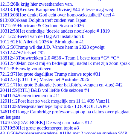
12
13:26
Ik krijg hier zweethanden van.
182
13:19
[Keuken Kampioen Divisie] #44 Vitesse mag weg
136
13:08
Hoe denkt God echt over homo-seksualiteit? deel 4
9
13:00
Orkaan Dolphin treft zuiden van Japan
117
12:59
Hurricane & Cyclone Season 2026
103
12:58
Het oneindige 'doet-ie anders nooit'-topic # 1819
271
12:55
Beeld van de Dag Art Installation b
10
12:52
EK Atletiek 2026 te Birmingham #1
80
12:50
Trump wil dat J.D. Vance hem in 2028 opvolgt
135
12:47
+7 telspel #95
185
12:43
Touwtrekken 2.0 #636 - Team 1 beste team *G* *O*
105
12:40
Man zoekt mij en bedreigt mij, nadat ik met zijn zoon sprak
59
12:39
Eeuwig voortleven
72
12:37
Het grote dagelijkse Trump nieuws topic #31
160
12:31
[CUL TV] Masterchef Australië 2026
69
12:17
Het grote Baktopic (voor bakfoto's, -vragen en -tips) #42
204
11:59
[RTL] B&B vol liefde 6de seizoen #4
154
11:54
Sterren toen en nu #11
129
11:12
Post hier zo vaak mogelijk om 11:11 #39 Vanz11
140
11:08
Meisjesnamenlepeltopic #367 LOOOOL LAPO
146
11:01
Jonge Cambridge professor stapt op na claims over plagiaat
en leugens
114
10:58
[DAGBOEK] De weg naar balans #12
137
10:50
Het grote goedemorgen topic #3
48
10:50
Woordensamenstelspel #1184 met 2 woorden spreken SVP