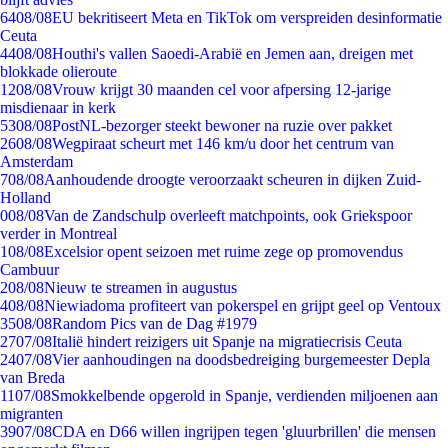
64
08/08
EU bekritiseert Meta en TikTok om verspreiden desinformatie
Ceuta
44
08/08
Houthi's vallen Saoedi-Arabië en Jemen aan, dreigen met
blokkade olieroute
12
08/08
Vrouw krijgt 30 maanden cel voor afpersing 12-jarige
misdienaar in kerk
53
08/08
PostNL-bezorger steekt bewoner na ruzie over pakket
26
08/08
Wegpiraat scheurt met 146 km/u door het centrum van
Amsterdam
7
08/08
Aanhoudende droogte veroorzaakt scheuren in dijken Zuid-
Holland
0
08/08
Van de Zandschulp overleeft matchpoints, ook Griekspoor
verder in Montreal
1
08/08
Excelsior opent seizoen met ruime zege op promovendus
Cambuur
2
08/08
Nieuw te streamen in augustus
4
08/08
Niewiadoma profiteert van pokerspel en grijpt geel op Ventoux
35
08/08
Random Pics van de Dag #1979
27
07/08
Italië hindert reizigers uit Spanje na migratiecrisis Ceuta
24
07/08
Vier aanhoudingen na doodsbedreiging burgemeester Depla
van Breda
11
07/08
Smokkelbende opgerold in Spanje, verdienden miljoenen aan
migranten
39
07/08
CDA en D66 willen ingrijpen tegen 'gluurbrillen' die mensen