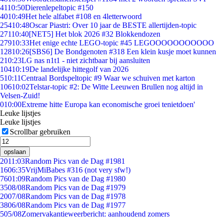
41
10:50
Dierenlepeltopic #150
40
10:49
Het hele alfabet #108 en 4letterwoord
254
10:48
Oscar Piastri: Over 10 jaar de BESTE allertijden-topic
271
10:40
[NET5] Het blok 2026 #32 Blokkendozen
279
10:33
Het enige echte LEGO-topic #45 LEGOOOOOOOOOOO
128
10:26
[SBS6] De Bondgenoten #318 Een klein kusje moet kunnen
2
10:23
LG nas n1t1 - niet zichtbaar bij aansluiten
104
10:19
De landelijke hittegolf van 2026
5
10:11
Centraal Bordspeltopic #9 Waar we schuiven met karton
106
10:02
Telstar-topic #2: De Witte Leeuwen Brullen nog altijd in
Velsen-Zuid!
0
10:00
Extreme hitte Europa kan economische groei tenietdoen'
Leuke lijstjes
Leuke lijstjes
Scrollbar gebruiken
opslaan
20
11:03
Random Pics van de Dag #1981
16
06:35
VrijMiBabes #316 (not very sfw!)
76
01:09
Random Pics van de Dag #1980
35
08/08
Random Pics van de Dag #1979
20
07/08
Random Pics van de Dag #1978
38
06/08
Random Pics van de Dag #1977
5
05/08
Zomervakantieweerbericht: aanhoudend zomers