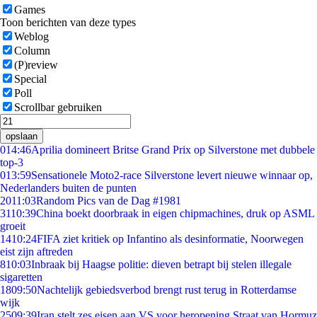
Games
Toon berichten van deze types
Weblog
Column
(P)review
Special
Poll
Scrollbar gebruiken
opslaan
0
14:46
Aprilia domineert Britse Grand Prix op Silverstone met dubbele
top-3
0
13:59
Sensationele Moto2-race Silverstone levert nieuwe winnaar op,
Nederlanders buiten de punten
20
11:03
Random Pics van de Dag #1981
31
10:39
China boekt doorbraak in eigen chipmachines, druk op ASML
groeit
14
10:24
FIFA ziet kritiek op Infantino als desinformatie, Noorwegen
eist zijn aftreden
8
10:03
Inbraak bij Haagse politie: dieven betrapt bij stelen illegale
sigaretten
18
09:50
Nachtelijk gebiedsverbod brengt rust terug in Rotterdamse
wijk
25
09:39
Iran stelt zes eisen aan VS voor heropening Straat van Hormuz