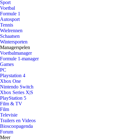
Sport
Voetbal
Formule 1
Autosport
Tennis
Wielrennen
Schaatsen
Wintersporten
Managerspelen
Voetbalmanager
Formule 1-manager
Games
PC
Playstation 4
Xbox One
Nintendo Switch
Xbox Series X|S
PlayStation 5
Film & TV
Film
Televisie
Trailers en Videos
Bioscoopagenda
Forum
Meer