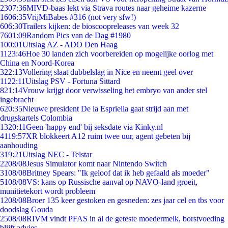
23
07:36
MIVD-baas lekt via Strava routes naar geheime kazerne
16
06:35
VrijMiBabes #316 (not very sfw!)
6
06:30
Trailers kijken: de bioscoopreleases van week 32
76
01:09
Random Pics van de Dag #1980
1
00:01
Uitslag AZ - ADO Den Haag
11
23:46
Hoe 30 landen zich voorbereiden op mogelijke oorlog met
China en Noord-Korea
3
22:13
Vollering slaat dubbelslag in Nice en neemt geel over
11
22:11
Uitslag PSV - Fortuna Sittard
8
21:14
Vrouw krijgt door verwisseling het embryo van ander stel
ingebracht
6
20:35
Nieuwe president De la Espriella gaat strijd aan met
drugskartels Colombia
13
20:11
Geen 'happy end' bij seksdate via Kinky.nl
41
19:57
XR blokkeert A12 ruim twee uur, agent gebeten bij
aanhouding
3
19:21
Uitslag NEC - Telstar
22
08/08
Jesus Simulator komt naar Nintendo Switch
31
08/08
Britney Spears: "Ik geloof dat ik heb gefaald als moeder"
51
08/08
VS: kans op Russische aanval op NAVO-land groeit,
munitietekort wordt probleem
12
08/08
Broer 135 keer gestoken en gesneden: zes jaar cel en tbs voor
doodslag Gouda
25
08/08
RIVM vindt PFAS in al de geteste moedermelk, borstvoeding
blijft advies