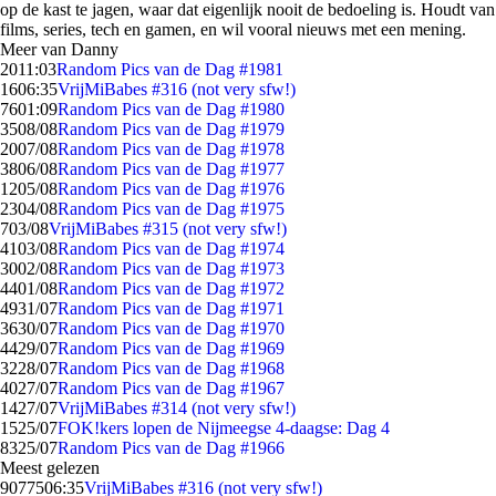
op de kast te jagen, waar dat eigenlijk nooit de bedoeling is. Houdt van
films, series, tech en gamen, en wil vooral nieuws met een mening.
Meer van Danny
20
11:03
Random Pics van de Dag #1981
16
06:35
VrijMiBabes #316 (not very sfw!)
76
01:09
Random Pics van de Dag #1980
35
08/08
Random Pics van de Dag #1979
20
07/08
Random Pics van de Dag #1978
38
06/08
Random Pics van de Dag #1977
12
05/08
Random Pics van de Dag #1976
23
04/08
Random Pics van de Dag #1975
7
03/08
VrijMiBabes #315 (not very sfw!)
41
03/08
Random Pics van de Dag #1974
30
02/08
Random Pics van de Dag #1973
44
01/08
Random Pics van de Dag #1972
49
31/07
Random Pics van de Dag #1971
36
30/07
Random Pics van de Dag #1970
44
29/07
Random Pics van de Dag #1969
32
28/07
Random Pics van de Dag #1968
40
27/07
Random Pics van de Dag #1967
14
27/07
VrijMiBabes #314 (not very sfw!)
15
25/07
FOK!kers lopen de Nijmeegse 4-daagse: Dag 4
83
25/07
Random Pics van de Dag #1966
Meest gelezen
90775
06:35
VrijMiBabes #316 (not very sfw!)