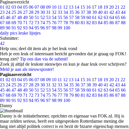
Paginaoverzicht
01
02
03
04
05
06
07
08
09
10
11
12
13
14
15
16
17
18
19
20
21
22
23
24
25
26
27
28
29
30
31
32
33
34
35
36
37
38
39
40
41
42
43
44
45
46
47
48
49
50
51
52
53
54
55
56
57
58
59
60
61
62
63
64
65
66
67
68
69
70
71
72
73
74
75
76
77
78
79
80
81
82
83
84
85
86
87
88
89
90
91
92
93
94
95
96
97
98
99
100
daily pics
leuke lijstjes
Submitter:
42
Help ons; deel dit item als je het leuk vond
Heb je een leuk of interessant bericht gevonden dat je graag op FOK!
terug ziet?
Tip ons dan via de submit!
Zoek jij altijd de leukste nieuwtjes en kun je daar leuk over schrijven?
Meld je aan als nieuwsposter!
Paginaoverzicht
01
02
03
04
05
06
07
08
09
10
11
12
13
14
15
16
17
18
19
20
21
22
23
24
25
26
27
28
29
30
31
32
33
34
35
36
37
38
39
40
41
42
43
44
45
46
47
48
49
50
51
52
53
54
55
56
57
58
59
60
61
62
63
64
65
66
67
68
69
70
71
72
73
74
75
76
77
78
79
80
81
82
83
84
85
86
87
88
89
90
91
92
93
94
95
96
97
98
99
100
Danny
Danny is de initiatiefnemer, oprichter en eigenaar van FOK.nl. Hij is
maar zelden serieus, heeft een uitgesproken Rotterdamse mening die
lang niet altijd politiek correct is en bezit de bizarre eigenschap mensen