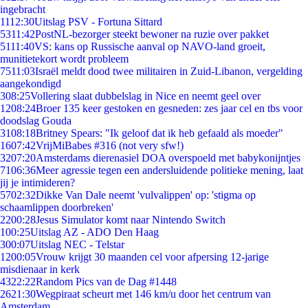
ingebracht
11
12:30
Uitslag PSV - Fortuna Sittard
53
11:42
PostNL-bezorger steekt bewoner na ruzie over pakket
51
11:40
VS: kans op Russische aanval op NAVO-land groeit,
munitietekort wordt probleem
75
11:03
Israël meldt dood twee militairen in Zuid-Libanon, vergelding
aangekondigd
3
08:25
Vollering slaat dubbelslag in Nice en neemt geel over
12
08:24
Broer 135 keer gestoken en gesneden: zes jaar cel en tbs voor
doodslag Gouda
31
08:18
Britney Spears: "Ik geloof dat ik heb gefaald als moeder"
16
07:42
VrijMiBabes #316 (not very sfw!)
32
07:20
Amsterdams dierenasiel DOA overspoeld met babykonijntjes
71
06:36
Meer agressie tegen een andersluidende politieke mening, laat
jij je intimideren?
57
02:32
Dikke Van Dale neemt 'vulvalippen' op: 'stigma op
schaamlippen doorbreken'
22
00:28
Jesus Simulator komt naar Nintendo Switch
1
00:25
Uitslag AZ - ADO Den Haag
3
00:07
Uitslag NEC - Telstar
12
00:05
Vrouw krijgt 30 maanden cel voor afpersing 12-jarige
misdienaar in kerk
43
22:22
Random Pics van de Dag #1448
26
21:30
Wegpiraat scheurt met 146 km/u door het centrum van
Amsterdam