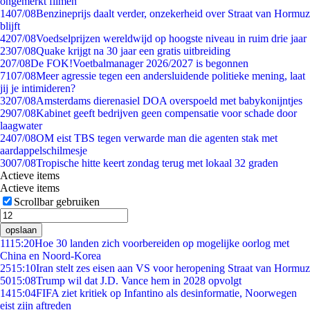
ongemerkt filmen
14
07/08
Benzineprijs daalt verder, onzekerheid over Straat van Hormuz
blijft
42
07/08
Voedselprijzen wereldwijd op hoogste niveau in ruim drie jaar
23
07/08
Quake krijgt na 30 jaar een gratis uitbreiding
2
07/08
De FOK!Voetbalmanager 2026/2027 is begonnen
71
07/08
Meer agressie tegen een andersluidende politieke mening, laat
jij je intimideren?
32
07/08
Amsterdams dierenasiel DOA overspoeld met babykonijntjes
29
07/08
Kabinet geeft bedrijven geen compensatie voor schade door
laagwater
24
07/08
OM eist TBS tegen verwarde man die agenten stak met
aardappelschilmesje
30
07/08
Tropische hitte keert zondag terug met lokaal 32 graden
Actieve items
Actieve items
Scrollbar gebruiken
opslaan
11
15:20
Hoe 30 landen zich voorbereiden op mogelijke oorlog met
China en Noord-Korea
25
15:10
Iran stelt zes eisen aan VS voor heropening Straat van Hormuz
50
15:08
Trump wil dat J.D. Vance hem in 2028 opvolgt
14
15:04
FIFA ziet kritiek op Infantino als desinformatie, Noorwegen
eist zijn aftreden