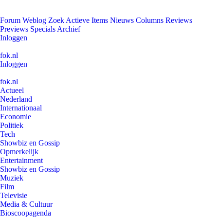
Forum
Weblog
Zoek
Actieve Items
Nieuws
Columns
Reviews
Previews
Specials
Archief
Inloggen
fok.nl
Inloggen
fok.nl
Actueel
Nederland
Internationaal
Economie
Politiek
Tech
Showbiz en Gossip
Opmerkelijk
Entertainment
Showbiz en Gossip
Muziek
Film
Televisie
Media & Cultuur
Bioscoopagenda