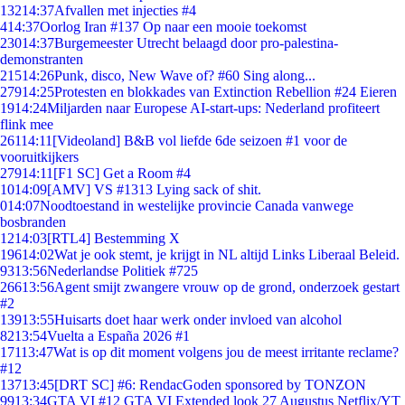
132
14:37
Afvallen met injecties #4
4
14:37
Oorlog Iran #137 Op naar een mooie toekomst
230
14:37
Burgemeester Utrecht belaagd door pro-palestina-
demonstranten
215
14:26
Punk, disco, New Wave of? #60 Sing along...
279
14:25
Protesten en blokkades van Extinction Rebellion #24 Eieren
19
14:24
Miljarden naar Europese AI-start-ups: Nederland profiteert
flink mee
261
14:11
[Videoland] B&B vol liefde 6de seizoen #1 voor de
vooruitkijkers
279
14:11
[F1 SC] Get a Room #4
10
14:09
[AMV] VS #1313 Lying sack of shit.
0
14:07
Noodtoestand in westelijke provincie Canada vanwege
bosbranden
12
14:03
[RTL4] Bestemming X
196
14:02
Wat je ook stemt, je krijgt in NL altijd Links Liberaal Beleid.
93
13:56
Nederlandse Politiek #725
266
13:56
Agent smijt zwangere vrouw op de grond, onderzoek gestart
#2
139
13:55
Huisarts doet haar werk onder invloed van alcohol
82
13:54
Vuelta a España 2026 #1
171
13:47
Wat is op dit moment volgens jou de meest irritante reclame?
#12
137
13:45
[DRT SC] #6: RendacGoden sponsored by TONZON
99
13:34
GTA VI #12 GTA VI Extended look 27 Augustus Netflix/YT