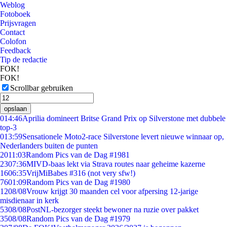
Weblog
Fotoboek
Prijsvragen
Contact
Colofon
Feedback
Tip de redactie
FOK!
FOK!
Scrollbar gebruiken
opslaan
0
14:46
Aprilia domineert Britse Grand Prix op Silverstone met dubbele
top-3
0
13:59
Sensationele Moto2-race Silverstone levert nieuwe winnaar op,
Nederlanders buiten de punten
20
11:03
Random Pics van de Dag #1981
23
07:36
MIVD-baas lekt via Strava routes naar geheime kazerne
16
06:35
VrijMiBabes #316 (not very sfw!)
76
01:09
Random Pics van de Dag #1980
12
08/08
Vrouw krijgt 30 maanden cel voor afpersing 12-jarige
misdienaar in kerk
53
08/08
PostNL-bezorger steekt bewoner na ruzie over pakket
35
08/08
Random Pics van de Dag #1979