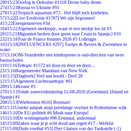
290
15:23
Oorlog in Oekraïne #1318 Drone baby drone
274
15:23
Russia vs Ukraine #91
278
15:22
Tropisch aquarium #73 - Het blijft toch kriebelen.
57
15:22
[Live Eredivisie #1787] We zijn begonnen!
4
15:22
Energietarieven #34
164
15:22
Algemeen steektopic, waar er een steekje los zit #3
201
15:21
Migranten breken door grens naar Ceuta in Spanje,l #10
232
15:18
Tour de France femmes 2026 #5 Lollergps
103
15:18
[INFLUENCERS #297] Toetjes & Bevers & Zwemmen in
water
57
15:16
OM-Teamleider met kinderporno is oud-directeur van twee
basisscholen
119
15:16
Teltopic #1572 tel door en door en door....
23
15:16
Burgemeester Mamdani van New York
14
15:15
[Dagboek] Veel aan hoofd - Deel 28
12
15:15
Algemeen Luchtvaarttopic #61
289
15:14
Keane #5
270
15:13
Totale zonsverduistering 12-08-2026 (Groenland, IJsland en
Spanje) #1
208
15:13
[Wielrennen #616] Brennan!
65
15:11
Unieke aanpak stopt jarenlange overlast in Rotterdamse wijk
146
15:10
De EU-politiek #6 Musk naar Europa!
153
15:10
De woningmarkt #96 Eenmaal, andermaal
145
15:09
Zaken waar je je echt dood aan ergert #17 - Werklui
271
15:09
[Duits voetbal #53] Drei Glatzen von der Tankstelle (-1)