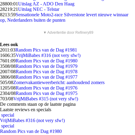
288
00:01
Uitslag AZ - ADO Den Haag
282
19:21
Uitslag NEC - Telstar
82
13:59
Sensationele Moto2-race Silverstone levert nieuwe winnaar
op, Nederlanders buiten de punten
▼ Advertentie door Refinery89
Lees ook
20
11:03
Random Pics van de Dag #1981
16
06:35
VrijMiBabes #316 (not very sfw!)
76
01:09
Random Pics van de Dag #1980
35
08/08
Random Pics van de Dag #1979
20
07/08
Random Pics van de Dag #1978
38
06/08
Random Pics van de Dag #1977
5
05/08
Zomervakantieweerbericht: aanhoudend zomers
12
05/08
Random Pics van de Dag #1976
23
04/08
Random Pics van de Dag #1975
7
03/08
VrijMiBabes #315 (not very sfw!)
De comments staan op de laatste pagina
Laatste reviews en specials
special
VrijMiBabes #316 (not very sfw!)
special
Random Pics van de Dag #1980