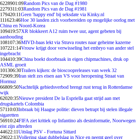
62289
01:09
Random Pics van de Dag #1980
22793
11:03
Random Pics van de Dag #1981
1794
20:11
Geen 'happy end' bij seksdate via Kinky.nl
1116
23:46
Hoe 30 landen zich voorbereiden op mogelijke oorlog met
China en Noord-Korea
1094
19:57
XR blokkeert A12 ruim twee uur, agent gebeten bij
aanhouding
1081
07:36
MIVD-baas lekt via Strava routes naar geheime kazerne
1072
21:14
Vrouw krijgt door verwisseling het embryo van ander stel
ingebracht
1044
10:39
China boekt doorbraak in eigen chipmachines, druk op
ASML groeit
1013
06:30
Trailers kijken: de bioscoopreleases van week 32
729
09:39
Iran stelt zes eisen aan VS voor heropening Straat van
Hormuz
668
09:50
Nachtelijk gebiedsverbod brengt rust terug in Rotterdamse
wijk
620
20:35
Nieuwe president De la Espriella gaat strijd aan met
drugskartels Colombia
571
10:03
Inbraak bij Haagse politie: dieven betrapt bij stelen illegale
sigaretten
569
10:24
FIFA ziet kritiek op Infantino als desinformatie, Noorwegen
eist zijn aftreden
446
22:11
Uitslag PSV - Fortuna Sittard
290
22:13
Vollering slaat dubbelslag in Nice en neemt geel over