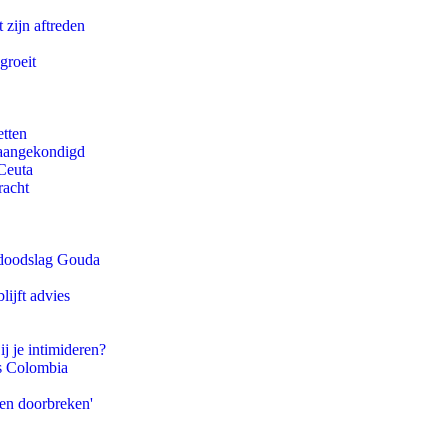
 zijn aftreden
groeit
etten
g aangekondigd
Ceuta
racht
r doodslag Gouda
ijft advies
ij je intimideren?
ls Colombia
pen doorbreken'