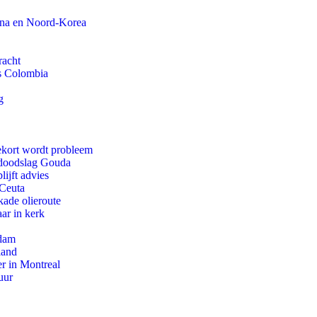
ina en Noord-Korea
racht
ls Colombia
g
ekort wordt probleem
r doodslag Gouda
ijft advies
 Ceuta
kade olieroute
ar in kerk
rdam
land
r in Montreal
uur