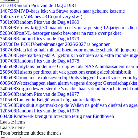
2
11:03
Random Pics van de Dag #1981
14
07:36
MIVD-baas lekt via Strava routes naar geheime kazerne
16
06:35
VrijMiBabes #316 (not very sfw!)
73
01:09
Random Pics van de Dag #1980
12
08/08
Vrouw krijgt 30 maanden cel voor afpersing 12-jarige misdiena
52
08/08
PostNL-bezorger steekt bewoner na ruzie over pakket
35
08/08
Random Pics van de Dag #1979
2
07/08
De FOK!Voetbalmanager 2026/2027 is begonnen
16
07/08
Meta krijgt half miljard boete voor mentale schade bij jongeren
20
07/08
Denemarken pakt AI-gebruik in scholen aan: extra mondeling
19
07/08
Random Pics van de Dag #1978
66
06/08
Onlyfans-model met G-cup wil als NASA-ambassadeur naar 
25
06/08
Huisarts per direct uit vak gezet om ernstig alcoholmisbruik
19
06/08
Drone met explosieven bij Duits vliegveld voedt vrees voor hy
60
06/08
Waterschappen slaan alarm wegens droogte: Gereedschapskist
24
06/08
Zorgmedewerkster die 's nachts haar vriend bezocht terecht on
38
06/08
Random Pics van de Dag #1977
21
05/08
Tanken in België wordt nóg aantrekkelijker
34
05/08
Dirk sluit supermarkt op de Wallen na golf van diefstal en agre
12
05/08
Random Pics van de Dag #1976
6
04/08
Kraftwerk brengt ruimteschip terug naar Eindhoven
Laatste items
Laatste items
Toon berichten uit deze thema's