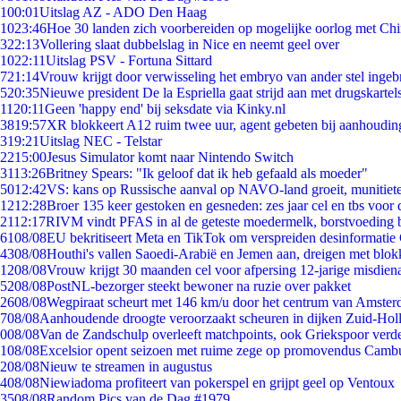
1
00:01
Uitslag AZ - ADO Den Haag
10
23:46
Hoe 30 landen zich voorbereiden op mogelijke oorlog met Ch
3
22:13
Vollering slaat dubbelslag in Nice en neemt geel over
10
22:11
Uitslag PSV - Fortuna Sittard
7
21:14
Vrouw krijgt door verwisseling het embryo van ander stel ingeb
5
20:35
Nieuwe president De la Espriella gaat strijd aan met drugskarte
11
20:11
Geen 'happy end' bij seksdate via Kinky.nl
38
19:57
XR blokkeert A12 ruim twee uur, agent gebeten bij aanhoudin
3
19:21
Uitslag NEC - Telstar
22
15:00
Jesus Simulator komt naar Nintendo Switch
31
13:26
Britney Spears: "Ik geloof dat ik heb gefaald als moeder"
50
12:42
VS: kans op Russische aanval op NAVO-land groeit, munitiet
12
12:28
Broer 135 keer gestoken en gesneden: zes jaar cel en tbs voo
21
12:17
RIVM vindt PFAS in al de geteste moedermelk, borstvoeding bl
61
08/08
EU bekritiseert Meta en TikTok om verspreiden desinformatie
43
08/08
Houthi's vallen Saoedi-Arabië en Jemen aan, dreigen met blok
12
08/08
Vrouw krijgt 30 maanden cel voor afpersing 12-jarige misdiena
52
08/08
PostNL-bezorger steekt bewoner na ruzie over pakket
26
08/08
Wegpiraat scheurt met 146 km/u door het centrum van Amste
7
08/08
Aanhoudende droogte veroorzaakt scheuren in dijken Zuid-Hol
0
08/08
Van de Zandschulp overleeft matchpoints, ook Griekspoor verde
1
08/08
Excelsior opent seizoen met ruime zege op promovendus Camb
2
08/08
Nieuw te streamen in augustus
4
08/08
Niewiadoma profiteert van pokerspel en grijpt geel op Ventoux
35
08/08
Random Pics van de Dag #1979