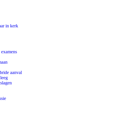
ar in kerk
e examens
maan
bride aanval
 leeg
tslagen
ssie