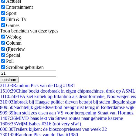
Actueel
Entertainment
Sport
Film & Tv
Games
Toon berichten van deze types
Weblog
Column
(P)review
Special
Poll
Scrollbar gebruiken
opslaan
2
11:03
Random Pics van de Dag #1981
15
10:39
China boekt doorbraak in eigen chipmachines, druk op ASML 
11
10:24
FIFA ziet kritiek op Infantino als desinformatie, Noorwegen eist
3
10:03
Inbraak bij Haagse politie: dieven betrapt bij stelen illegale sigar
8
09:50
Nachtelijk gebiedsverbod brengt rust terug in Rotterdamse wijk
9
09:39
Iran stelt zes eisen aan VS voor heropening Straat van Hormuz
14
07:36
MIVD-baas lekt via Strava routes naar geheime kazerne
16
06:35
VrijMiBabes #316 (not very sfw!)
6
06:30
Trailers kijken: de bioscoopreleases van week 32
73
01:09
Random Pics van de Dag #1980