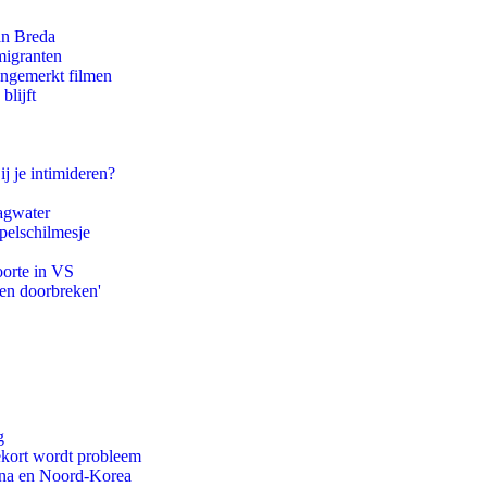
an Breda
migranten
ongemerkt filmen
blijft
ij je intimideren?
agwater
pelschilmesje
oorte in VS
pen doorbreken'
g
ekort wordt probleem
ina en Noord-Korea