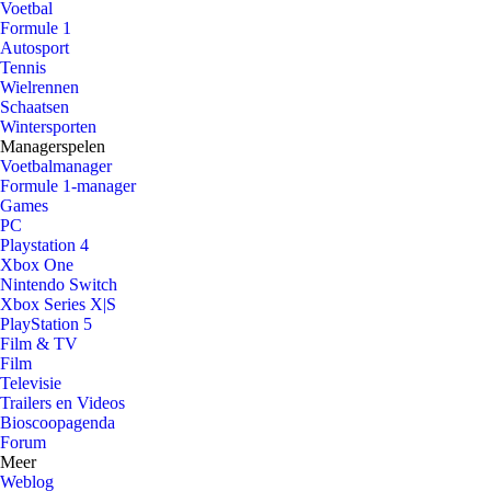
Voetbal
Formule 1
Autosport
Tennis
Wielrennen
Schaatsen
Wintersporten
Managerspelen
Voetbalmanager
Formule 1-manager
Games
PC
Playstation 4
Xbox One
Nintendo Switch
Xbox Series X|S
PlayStation 5
Film & TV
Film
Televisie
Trailers en Videos
Bioscoopagenda
Forum
Meer
Weblog