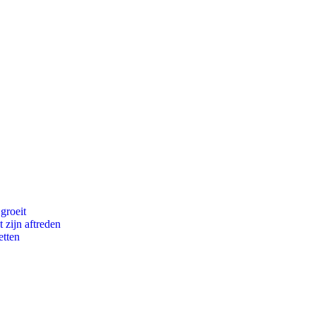
groeit
 zijn aftreden
etten