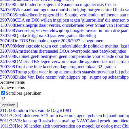
27
07/08
Italië hindert reizigers uit Spanje na migratiecrisis Ceuta
24
07/08
Vier aanhoudingen na doodsbedreiging burgemeester Depla v
11
07/08
Smokkelbende opgerold in Spanje, verdienden miljoenen aan 
39
07/08
CDA en D66 willen ingrijpen tegen 'gluurbrillen' die mensen 
13
07/08
Benzineprijs daalt verder, onzekerheid over Straat van Hormuz 
42
07/08
Voedselprijzen wereldwijd op hoogste niveau in ruim drie jaar
23
07/08
Quake krijgt na 30 jaar een gratis uitbreiding
2
07/08
De FOK!Voetbalmanager 2026/2027 is begonnen
71
07/08
Meer agressie tegen een andersluidende politieke mening, laat j
32
07/08
Amsterdams dierenasiel DOA overspoeld met babykonijntjes
29
07/08
Kabinet geeft bedrijven geen compensatie voor schade door la
24
07/08
OM eist TBS tegen verwarde man die agenten stak met aardap
30
07/08
Tropische hitte keert zondag terug met lokaal 32 graden
30
07/08
Trump grijpt weer in op automatisch staatsburgerschap bij geb
57
07/08
Dikke Van Dale neemt 'vulvalippen' op: 'stigma op schaamlip
Actieve items
Actieve items
Scrollbar gebruiken
opslaan
2
11:33
Random Pics van de Dag #1981
38
11:32
XR blokkeert A12 ruim twee uur, agent gebeten bij aanhoudin
50
11:32
VS: kans op Russische aanval op NAVO-land groeit, munitiet
10
11:30
Hoe 30 landen zich voorbereiden op mogelijke oorlog met Ch