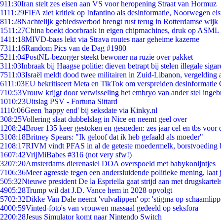
9
11:30
Iran stelt zes eisen aan VS voor heropening Straat van Hormuz
11
11:29
FIFA ziet kritiek op Infantino als desinformatie, Noorwegen eist
8
11:28
Nachtelijk gebiedsverbod brengt rust terug in Rotterdamse wijk
15
11:27
China boekt doorbraak in eigen chipmachines, druk op ASML 
14
11:18
MIVD-baas lekt via Strava routes naar geheime kazerne
73
11:16
Random Pics van de Dag #1980
52
11:04
PostNL-bezorger steekt bewoner na ruzie over pakket
3
11:03
Inbraak bij Haagse politie: dieven betrapt bij stelen illegale sigar
75
11:03
Israël meldt dood twee militairen in Zuid-Libanon, vergeldin
61
11:03
EU bekritiseert Meta en TikTok om verspreiden desinformatie 
7
10:53
Vrouw krijgt door verwisseling het embryo van ander stel ingeb
10
10:23
Uitslag PSV - Fortuna Sittard
11
10:06
Geen 'happy end' bij seksdate via Kinky.nl
3
08:25
Vollering slaat dubbelslag in Nice en neemt geel over
12
08:24
Broer 135 keer gestoken en gesneden: zes jaar cel en tbs voo
31
08:18
Britney Spears: "Ik geloof dat ik heb gefaald als moeder"
21
08:17
RIVM vindt PFAS in al de geteste moedermelk, borstvoeding bl
16
07:42
VrijMiBabes #316 (not very sfw!)
32
07:20
Amsterdams dierenasiel DOA overspoeld met babykonijntjes
71
06:36
Meer agressie tegen een andersluidende politieke mening, laat j
5
05:32
Nieuwe president De la Espriella gaat strijd aan met drugskarte
49
05:28
Trump wil dat J.D. Vance hem in 2028 opvolgt
57
02:32
Dikke Van Dale neemt 'vulvalippen' op: 'stigma op schaamlip
40
00:59
Vinted-foto's van vrouwen massaal gedeeld op seksfora
22
00:28
Jesus Simulator komt naar Nintendo Switch