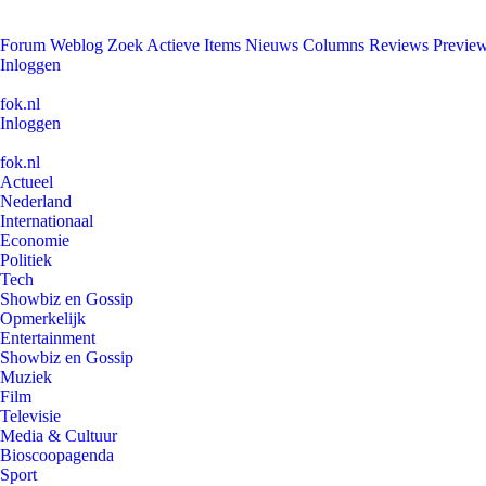
Forum
Weblog
Zoek
Actieve Items
Nieuws
Columns
Reviews
Previe
Inloggen
fok.nl
Inloggen
fok.nl
Actueel
Nederland
Internationaal
Economie
Politiek
Tech
Showbiz en Gossip
Opmerkelijk
Entertainment
Showbiz en Gossip
Muziek
Film
Televisie
Media & Cultuur
Bioscoopagenda
Sport