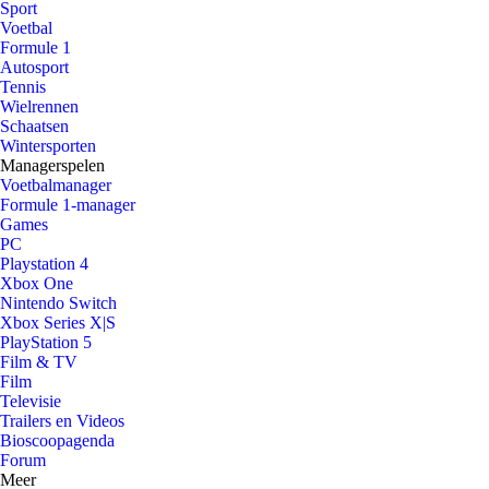
Sport
Voetbal
Formule 1
Autosport
Tennis
Wielrennen
Schaatsen
Wintersporten
Managerspelen
Voetbalmanager
Formule 1-manager
Games
PC
Playstation 4
Xbox One
Nintendo Switch
Xbox Series X|S
PlayStation 5
Film & TV
Film
Televisie
Trailers en Videos
Bioscoopagenda
Forum
Meer