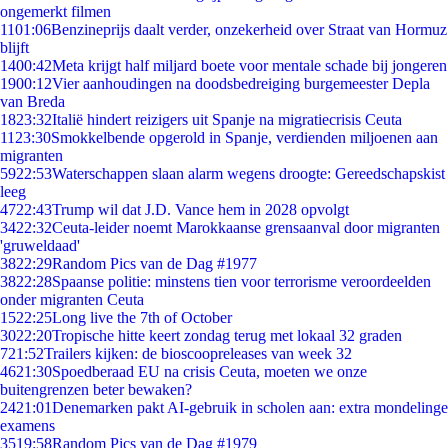
ongemerkt filmen
11
01:06
Benzineprijs daalt verder, onzekerheid over Straat van Hormuz
blijft
14
00:42
Meta krijgt half miljard boete voor mentale schade bij jongeren
19
00:12
Vier aanhoudingen na doodsbedreiging burgemeester Depla
van Breda
18
23:32
Italië hindert reizigers uit Spanje na migratiecrisis Ceuta
11
23:30
Smokkelbende opgerold in Spanje, verdienden miljoenen aan
migranten
59
22:53
Waterschappen slaan alarm wegens droogte: Gereedschapskist
leeg
47
22:43
Trump wil dat J.D. Vance hem in 2028 opvolgt
34
22:32
Ceuta-leider noemt Marokkaanse grensaanval door migranten
'gruweldaad'
38
22:29
Random Pics van de Dag #1977
38
22:28
Spaanse politie: minstens tien voor terrorisme veroordeelden
onder migranten Ceuta
15
22:25
Long live the 7th of October
30
22:20
Tropische hitte keert zondag terug met lokaal 32 graden
7
21:52
Trailers kijken: de bioscoopreleases van week 32
46
21:30
Spoedberaad EU na crisis Ceuta, moeten we onze
buitengrenzen beter bewaken?
24
21:01
Denemarken pakt AI-gebruik in scholen aan: extra mondelinge
examens
35
19:58
Random Pics van de Dag #1979