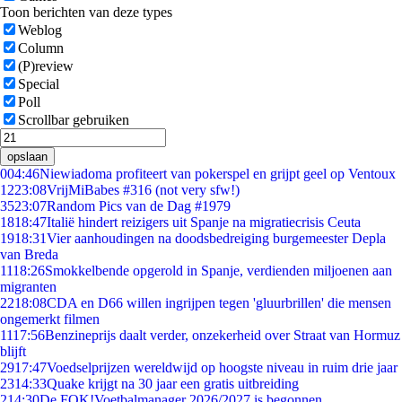
Toon berichten van deze types
Weblog
Column
(P)review
Special
Poll
Scrollbar gebruiken
opslaan
0
04:46
Niewiadoma profiteert van pokerspel en grijpt geel op Ventoux
12
23:08
VrijMiBabes #316 (not very sfw!)
35
23:07
Random Pics van de Dag #1979
18
18:47
Italië hindert reizigers uit Spanje na migratiecrisis Ceuta
19
18:31
Vier aanhoudingen na doodsbedreiging burgemeester Depla
van Breda
11
18:26
Smokkelbende opgerold in Spanje, verdienden miljoenen aan
migranten
22
18:08
CDA en D66 willen ingrijpen tegen 'gluurbrillen' die mensen
ongemerkt filmen
11
17:56
Benzineprijs daalt verder, onzekerheid over Straat van Hormuz
blijft
29
17:47
Voedselprijzen wereldwijd op hoogste niveau in ruim drie jaar
23
14:33
Quake krijgt na 30 jaar een gratis uitbreiding
2
14:30
De FOK!Voetbalmanager 2026/2027 is begonnen