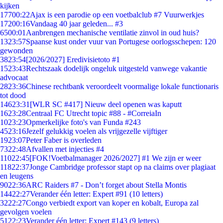
kijken
177
00:22
Ajax is een parodie op een voetbalclub #7 Vuurwerkjes
172
00:16
Vandaag 40 jaar geleden... #3
65
00:01
Aanbrengen mechanische ventilatie zinvol in oud huis?
13
23:57
Spaanse kust onder vuur van Portugese oorlogsschepen: 120
gewonden
38
23:54
[2026/2027] Eredivisietoto #1
15
23:43
Rechtszaak dodelijk ongeluk uitgesteld vanwege vakantie
advocaat
28
23:36
Chinese rechtbank veroordeelt voormalige lokale functionaris
tot dood
146
23:31
[WLR SC #417] Nieuw deel openen was kaputt
16
23:28
Centraal FC Utrecht topic #88 - #CorreiaIn
10
23:23
Opmerkelijke foto's van Funda #243
45
23:16
Jezelf gelukkig voelen als vrijgezelle vijftiger
19
23:07
Peter Faber is overleden
73
22:48
Afvallen met injecties #4
110
22:45
[FOK!Voetbalmanager 2026/2027] #1 We zijn er weer
118
22:37
Jonge Cambridge professor stapt op na claims over plagiaat
en leugens
90
22:36
ARC Raiders #7 - Don’t forget about Stella Montis
144
22:27
Verander één letter: Expert #91 (10 letters)
32
22:27
Congo verbiedt export van koper en kobalt, Europa zal
gevolgen voelen
51
22:23
Verander één letter: Expert #143 (9 letters)