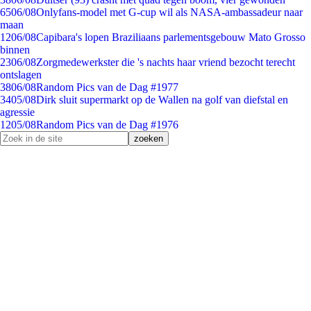
65
06/08
Onlyfans-model met G-cup wil als NASA-ambassadeur naar
maan
12
06/08
Capibara's lopen Braziliaans parlementsgebouw Mato Grosso
binnen
23
06/08
Zorgmedewerkster die 's nachts haar vriend bezocht terecht
ontslagen
38
06/08
Random Pics van de Dag #1977
34
05/08
Dirk sluit supermarkt op de Wallen na golf van diefstal en
agressie
12
05/08
Random Pics van de Dag #1976