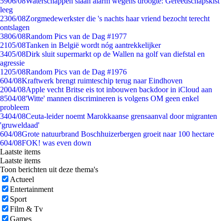
59
06/08
Waterschappen slaan alarm wegens droogte: Gereedschapskist
leeg
23
06/08
Zorgmedewerkster die 's nachts haar vriend bezocht terecht
ontslagen
38
06/08
Random Pics van de Dag #1977
21
05/08
Tanken in België wordt nóg aantrekkelijker
34
05/08
Dirk sluit supermarkt op de Wallen na golf van diefstal en
agressie
12
05/08
Random Pics van de Dag #1976
6
04/08
Kraftwerk brengt ruimteschip terug naar Eindhoven
20
04/08
Apple vecht Britse eis tot inbouwen backdoor in iCloud aan
85
04/08
'Witte' mannen discrimineren is volgens OM geen enkel
probleem
34
04/08
Ceuta-leider noemt Marokkaanse grensaanval door migranten
'gruweldaad'
6
04/08
Grote natuurbrand Boschhuizerbergen groeit naar 100 hectare
6
04/08
FOK! was even down
Laatste items
Laatste items
Toon berichten uit deze thema's
Actueel
Entertainment
Sport
Film & Tv
Games