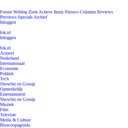
Forum
Weblog
Zoek
Actieve Items
Nieuws
Columns
Reviews
Previews
Specials
Archief
Inloggen
fok.nl
Inloggen
fok.nl
Actueel
Nederland
Internationaal
Economie
Politiek
Tech
Showbiz en Gossip
Opmerkelijk
Entertainment
Showbiz en Gossip
Muziek
Film
Televisie
Media & Cultuur
Bioscoopagenda