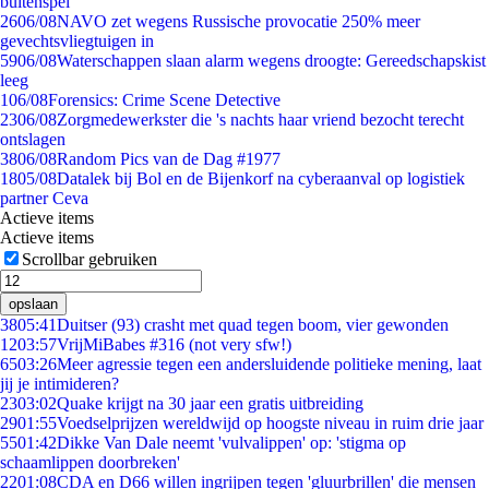
buitenspel
26
06/08
NAVO zet wegens Russische provocatie 250% meer
gevechtsvliegtuigen in
59
06/08
Waterschappen slaan alarm wegens droogte: Gereedschapskist
leeg
1
06/08
Forensics: Crime Scene Detective
23
06/08
Zorgmedewerkster die 's nachts haar vriend bezocht terecht
ontslagen
38
06/08
Random Pics van de Dag #1977
18
05/08
Datalek bij Bol en de Bijenkorf na cyberaanval op logistiek
partner Ceva
Actieve items
Actieve items
Scrollbar gebruiken
opslaan
38
05:41
Duitser (93) crasht met quad tegen boom, vier gewonden
12
03:57
VrijMiBabes #316 (not very sfw!)
65
03:26
Meer agressie tegen een andersluidende politieke mening, laat
jij je intimideren?
23
03:02
Quake krijgt na 30 jaar een gratis uitbreiding
29
01:55
Voedselprijzen wereldwijd op hoogste niveau in ruim drie jaar
55
01:42
Dikke Van Dale neemt 'vulvalippen' op: 'stigma op
schaamlippen doorbreken'
22
01:08
CDA en D66 willen ingrijpen tegen 'gluurbrillen' die mensen