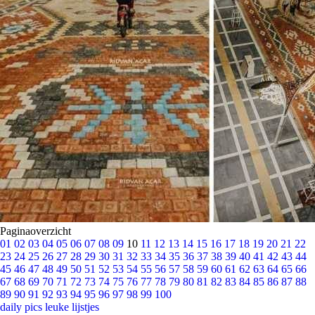
Paginaoverzicht
01
02
03
04
05
06
07
08
09
10
11
12
13
14
15
16
17
18
19
20
21
22
23
24
25
26
27
28
29
30
31
32
33
34
35
36
37
38
39
40
41
42
43
44
45
46
47
48
49
50
51
52
53
54
55
56
57
58
59
60
61
62
63
64
65
66
67
68
69
70
71
72
73
74
75
76
77
78
79
80
81
82
83
84
85
86
87
88
89
90
91
92
93
94
95
96
97
98
99
100
daily pics
leuke lijstjes