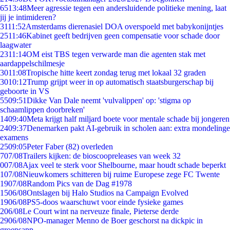
65
13:48
Meer agressie tegen een andersluidende politieke mening, laat
jij je intimideren?
31
11:52
Amsterdams dierenasiel DOA overspoeld met babykonijntjes
25
11:46
Kabinet geeft bedrijven geen compensatie voor schade door
laagwater
23
11:14
OM eist TBS tegen verwarde man die agenten stak met
aardappelschilmesje
30
11:08
Tropische hitte keert zondag terug met lokaal 32 graden
30
10:12
Trump grijpt weer in op automatisch staatsburgerschap bij
geboorte in VS
55
09:51
Dikke Van Dale neemt 'vulvalippen' op: 'stigma op
schaamlippen doorbreken'
14
09:40
Meta krijgt half miljard boete voor mentale schade bij jongeren
24
09:37
Denemarken pakt AI-gebruik in scholen aan: extra mondelinge
examens
25
09:05
Peter Faber (82) overleden
7
07/08
Trailers kijken: de bioscoopreleases van week 32
0
07/08
Ajax veel te sterk voor Shelbourne, maar houdt schade beperkt
1
07/08
Nieuwkomers schitteren bij ruime Europese zege FC Twente
19
07/08
Random Pics van de Dag #1978
15
06/08
Ontslagen bij Halo Studios na Campaign Evolved
19
06/08
PS5-doos waarschuwt voor einde fysieke games
2
06/08
Le Court wint na nerveuze finale, Pieterse derde
29
06/08
NPO-manager Menno de Boer geschorst na dickpic in
groepsapp