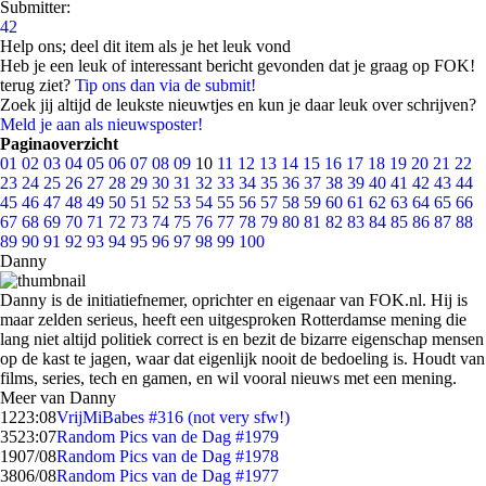
Submitter:
42
Help ons; deel dit item als je het leuk vond
Heb je een leuk of interessant bericht gevonden dat je graag op FOK!
terug ziet?
Tip ons dan via de submit!
Zoek jij altijd de leukste nieuwtjes en kun je daar leuk over schrijven?
Meld je aan als nieuwsposter!
Paginaoverzicht
01
02
03
04
05
06
07
08
09
10
11
12
13
14
15
16
17
18
19
20
21
22
23
24
25
26
27
28
29
30
31
32
33
34
35
36
37
38
39
40
41
42
43
44
45
46
47
48
49
50
51
52
53
54
55
56
57
58
59
60
61
62
63
64
65
66
67
68
69
70
71
72
73
74
75
76
77
78
79
80
81
82
83
84
85
86
87
88
89
90
91
92
93
94
95
96
97
98
99
100
Danny
Danny is de initiatiefnemer, oprichter en eigenaar van FOK.nl. Hij is
maar zelden serieus, heeft een uitgesproken Rotterdamse mening die
lang niet altijd politiek correct is en bezit de bizarre eigenschap mensen
op de kast te jagen, waar dat eigenlijk nooit de bedoeling is. Houdt van
films, series, tech en gamen, en wil vooral nieuws met een mening.
Meer van Danny
12
23:08
VrijMiBabes #316 (not very sfw!)
35
23:07
Random Pics van de Dag #1979
19
07/08
Random Pics van de Dag #1978
38
06/08
Random Pics van de Dag #1977