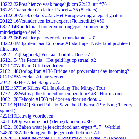
182
22:22
Post hier zo vaak mogelijk om 22:22 uur #76
16
22:21
Verander één letter. Expert # 75 (8 letters)
251
22:20
Asielzoekers #22 : Het Europese migratiepact gaat in
201
22:16
Verander een letter expert (7lettereditie) #50
68
22:14
Roddelpraat onder vuur: ongepaste opmerkingen
minderjarigen deel 2
280
22:06
Post hier pas overleden muzikanten #32
18
22:03
Miljarden naar Europese AI-start-ups: Nederland profiteert
flink mee
289
21:55
[Dagboek] Veel aan hoofd - Deel 27
161
21:54
Via Pecunia - Het geld ligt op straat! #2
17
21:50
William Orbit overleden
218
21:48
Oorlog Iran #136 Bridge and powerplant day incoming?
81
21:48
Meer dan 40 uur werken.
294
21:43
Het Atletiektopic #72
113
21:37
The Killers #21 Imploding The Mirage Tour
173
21:28
Wat is jullie binnenhuistemperatuur? #81 Horrorzomer
100
21:28
Teltopic #1563 tel door en door en door....
17
21:26
[HBO] Stuart Fails to Save the Universe (Big Bang Theory
spinoff)
42
21:19
Eeuwig voortleven
24
21:12
Op vakantie met (kleine) kinderen #30
143
21:08
Zaken waar je je echt dood aan ergert #17 - Werklui
248
20:58
Afbeeldingen die je gemaakt hebt met AI
179
20:53
Laatst gekochte CD/LP/MuziekDVD deel 75 | koopjes