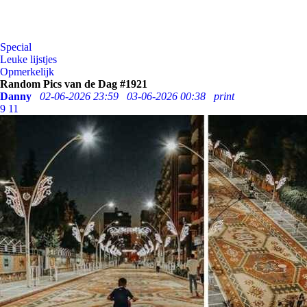
Special
Leuke lijstjes
Opmerkelijk
Random Pics van de Dag #1921
Danny
02-06-2026 23:59
03-06-2026 00:38
print
9
11