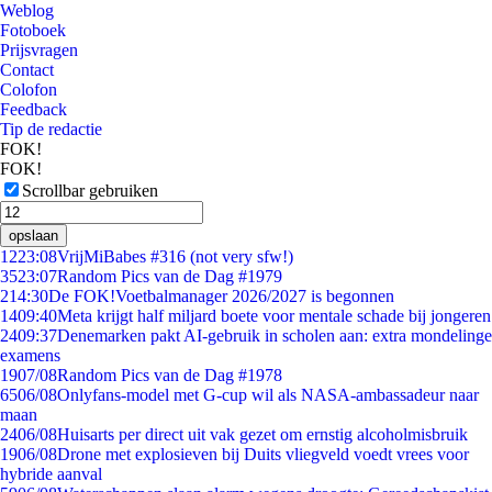
Weblog
Fotoboek
Prijsvragen
Contact
Colofon
Feedback
Tip de redactie
FOK!
FOK!
Scrollbar gebruiken
opslaan
12
23:08
VrijMiBabes #316 (not very sfw!)
35
23:07
Random Pics van de Dag #1979
2
14:30
De FOK!Voetbalmanager 2026/2027 is begonnen
14
09:40
Meta krijgt half miljard boete voor mentale schade bij jongeren
24
09:37
Denemarken pakt AI-gebruik in scholen aan: extra mondelinge
examens
19
07/08
Random Pics van de Dag #1978
65
06/08
Onlyfans-model met G-cup wil als NASA-ambassadeur naar
maan
24
06/08
Huisarts per direct uit vak gezet om ernstig alcoholmisbruik
19
06/08
Drone met explosieven bij Duits vliegveld voedt vrees voor
hybride aanval