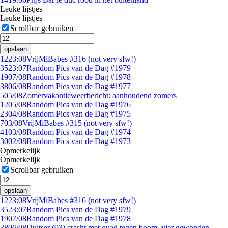
Leuke lijstjes
Leuke lijstjes
Scrollbar gebruiken
opslaan
12
23:08
VrijMiBabes #316 (not very sfw!)
35
23:07
Random Pics van de Dag #1979
19
07/08
Random Pics van de Dag #1978
38
06/08
Random Pics van de Dag #1977
5
05/08
Zomervakantieweerbericht: aanhoudend zomers
12
05/08
Random Pics van de Dag #1976
23
04/08
Random Pics van de Dag #1975
7
03/08
VrijMiBabes #315 (not very sfw!)
41
03/08
Random Pics van de Dag #1974
30
02/08
Random Pics van de Dag #1973
Opmerkelijk
Opmerkelijk
Scrollbar gebruiken
opslaan
12
23:08
VrijMiBabes #316 (not very sfw!)
35
23:07
Random Pics van de Dag #1979
19
07/08
Random Pics van de Dag #1978
38
06/08
Duitser (93) crasht met quad tegen boom, vier gewonden