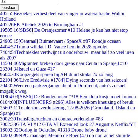
opslaan
4
05:55
Bezoeker verliest deel van vinger in waterattractie Walibi
Holland
4
05:26
EK Atletiek 2026 te Birmingham #1
195
05:16
[SBS6] De Oranjezomer #10 Helene je kan het niet stop
ermee
249
05:15
[Centraal] Ruimtevaart / SpaceX #87 Rondje oceaan
44
04:57
Trump wil dat J.D. Vance hem in 2028 opvolgt
74
04:54
Techniekles verdwijnt uit onderbouw: maar half zo veel uren
als 2007
145
04:46
Migranten breken door grens naar Ceuta in Spanje,l #10
233
04:34
Israel en Gaza #17
96
04:30
Koopzegels sparen bij AH duurt straks 2x zo lang
221
04:06
[Live Eredivisie #1784] Dying seconds van het seizoen!
2
04:05
Weer een parkeergarage dicht in Dordrecht, auto's zo snel
mogelijk weg
118
04:03
[SBS6] De Bondgenoten #318 Een klein kusje moet kunnen
61
04:00
[INFLUENCERS #296] Alles is welkom kneuzing of breuk
256
03:11
Totale zonsverduistering 12-08-2026 (Groenland, IJsland en
Spanje) #1
30
02:39
Transfergeruchten en contractverlenging #83
70
02:33
GTA VI #12 GTA VI Extended look 27 Augustus Netflix/YT
160
02:32
Oorlog in Oekraïne #1318 Drone baby drone
149
02:09
NPO-manager Menno de Boer (47) op non-actief stuurde