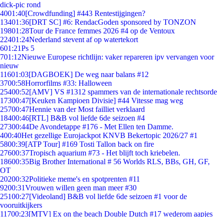
dick-pic rond
40
01:40
[Crowdfunding] #443 Rentestijgingen?
134
01:36
[DRT SC] #6: RendacGoden sponsored by TONZON
198
01:28
Tour de France femmes 2026 #4 op de Ventoux
224
01:24
Nederland stevent af op watertekort
6
01:21
Ps 5
7
01:12
Nieuwe Europese richtlijn: vaker repareren ipv vervangen voor
nieuw
116
01:03
[DAGBOEK] De weg naar balans #12
37
00:58
Horrorfilms #33: Halloween
254
00:52
[AMV] VS #1312 spammers van de internationale rechtsorde
173
00:47
[Keuken Kampioen Divisie] #44 Vitesse mag weg
257
00:47
Hennie van der Most failliet verklaard
184
00:46
[RTL] B&B vol liefde 6de seizoen #4
273
00:44
De Avondetappe #176 - Met Ellen ten Damme.
4
00:40
Het gezellige Eurojackpot KNVB Bekertopic 2026/27 #1
58
00:39
[ATP Tour] #169 Tosti Tallon back on fire
276
00:37
Tropisch aquarium #73 - Het blijft toch kriebelen.
186
00:35
Big Brother International # 56 Worlds RLS, BBs, GH, GF,
OT
202
00:32
Politieke meme's en spotprenten #11
92
00:31
Vrouwen willen geen man meer #30
251
00:27
[Videoland] B&B vol liefde 6de seizoen #1 voor de
vooruitkijkers
117
00:23
[MTV] Ex on the beach Double Dutch #17 wederom aapjes