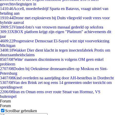
gevechtsvliegtuigen in
14
10:46
Accell, moederbedrijf Sparta en Batavus, vraagt uitstel van
betaling aan
19
10:44
Drone met explosieven bij Duits vliegveld voedt vrees voor
hybride aanval
39
09:53
Vinted-foto's van vrouwen massaal gedeeld op seksfora
3
09:33
XBOX platform krijgt zijn eigen "Platinum" achievements dit
jaar
46
09:22
Progressieve Democraat El-Sayed wint nipt voorverkiezing
Michigan
34
08:18
Wakker Dier dient klacht in tegen insectenfabriek Protix om
duurzaamheidsclaims
85
07/08
'Witte' mannen discrimineren is volgens OM geen enkel
probleem
27
07/08
Doden bij Oekraïense droneaanvallen op Moskou en Sint-
Petersburg
34
07/08
Kind overleden na aanrijding door AH-bestelbus in Dordrecht
53
07/08
Van den Brink zet nog eens 14 gemeenten onder toezicht om
spreidingswet
22
06/08
Iran en Oman eens over route Straat van Hormuz, VS
buitenspel
Forum
Forum
Scrollbar gebruiken