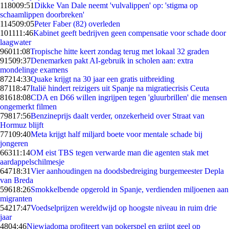
1180
09:51
Dikke Van Dale neemt 'vulvalippen' op: 'stigma op
schaamlippen doorbreken'
1145
09:05
Peter Faber (82) overleden
1011
11:46
Kabinet geeft bedrijven geen compensatie voor schade door
laagwater
960
11:08
Tropische hitte keert zondag terug met lokaal 32 graden
915
09:37
Denemarken pakt AI-gebruik in scholen aan: extra
mondelinge examens
872
14:33
Quake krijgt na 30 jaar een gratis uitbreiding
871
18:47
Italië hindert reizigers uit Spanje na migratiecrisis Ceuta
816
18:08
CDA en D66 willen ingrijpen tegen 'gluurbrillen' die mensen
ongemerkt filmen
798
17:56
Benzineprijs daalt verder, onzekerheid over Straat van
Hormuz blijft
771
09:40
Meta krijgt half miljard boete voor mentale schade bij
jongeren
663
11:14
OM eist TBS tegen verwarde man die agenten stak met
aardappelschilmesje
647
18:31
Vier aanhoudingen na doodsbedreiging burgemeester Depla
van Breda
596
18:26
Smokkelbende opgerold in Spanje, verdienden miljoenen aan
migranten
542
17:47
Voedselprijzen wereldwijd op hoogste niveau in ruim drie
jaar
48
04:46
Niewiadoma profiteert van pokerspel en grijpt geel op