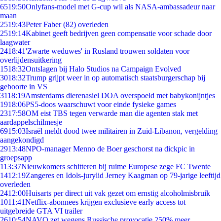
65
19:50
Onlyfans-model met G-cup wil als NASA-ambassadeur naar
maan
25
19:43
Peter Faber (82) overleden
25
19:14
Kabinet geeft bedrijven geen compensatie voor schade door
laagwater
24
18:41
'Zwarte weduwes' in Rusland trouwen soldaten voor
overlijdensuitkering
15
18:32
Ontslagen bij Halo Studios na Campaign Evolved
30
18:32
Trump grijpt weer in op automatisch staatsburgerschap bij
geboorte in VS
31
18:19
Amsterdams dierenasiel DOA overspoeld met babykonijntjes
19
18:06
PS5-doos waarschuwt voor einde fysieke games
23
17:58
OM eist TBS tegen verwarde man die agenten stak met
aardappelschilmesje
69
15:03
Israël meldt dood twee militairen in Zuid-Libanon, vergelding
aangekondigd
29
13:48
NPO-manager Menno de Boer geschorst na dickpic in
groepsapp
1
13:37
Nieuwkomers schitteren bij ruime Europese zege FC Twente
14
12:19
Zangeres en Idols-jurylid Jerney Kaagman op 79-jarige leeftijd
overleden
24
12:00
Huisarts per direct uit vak gezet om ernstig alcoholmisbruik
10
11:41
Netflix-abonnees krijgen exclusieve early access tot
uitgebreide GTA VI trailer
26
10:54
NAVO zet wegens Russische provocatie 250% meer