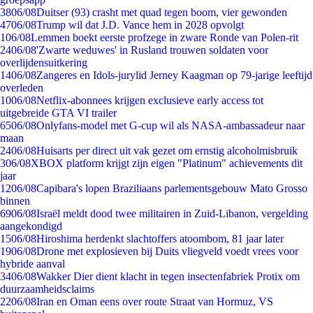
38
06/08
Duitser (93) crasht met quad tegen boom, vier gewonden
47
06/08
Trump wil dat J.D. Vance hem in 2028 opvolgt
1
06/08
Lemmen boekt eerste profzege in zware Ronde van Polen-rit
24
06/08
'Zwarte weduwes' in Rusland trouwen soldaten voor
overlijdensuitkering
14
06/08
Zangeres en Idols-jurylid Jerney Kaagman op 79-jarige leeftijd
overleden
10
06/08
Netflix-abonnees krijgen exclusieve early access tot
uitgebreide GTA VI trailer
65
06/08
Onlyfans-model met G-cup wil als NASA-ambassadeur naar
maan
24
06/08
Huisarts per direct uit vak gezet om ernstig alcoholmisbruik
3
06/08
XBOX platform krijgt zijn eigen "Platinum" achievements dit
jaar
12
06/08
Capibara's lopen Braziliaans parlementsgebouw Mato Grosso
binnen
69
06/08
Israël meldt dood twee militairen in Zuid-Libanon, vergelding
aangekondigd
15
06/08
Hiroshima herdenkt slachtoffers atoombom, 81 jaar later
19
06/08
Drone met explosieven bij Duits vliegveld voedt vrees voor
hybride aanval
34
06/08
Wakker Dier dient klacht in tegen insectenfabriek Protix om
duurzaamheidsclaims
22
06/08
Iran en Oman eens over route Straat van Hormuz, VS