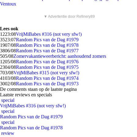
Ventoux
▼ Advertentie door Refinery89
Lees ook
12
23:08
VrijMiBabes #316 (not very sfw!)
35
23:07
Random Pics van de Dag #1979
19
07/08
Random Pics van de Dag #1978
38
06/08
Random Pics van de Dag #1977
5
05/08
Zomervakantieweerbericht: aanhoudend zomers
12
05/08
Random Pics van de Dag #1976
23
04/08
Random Pics van de Dag #1975
7
03/08
VrijMiBabes #315 (not very sfw!)
41
03/08
Random Pics van de Dag #1974
30
02/08
Random Pics van de Dag #1973
De comments staan op de laatste pagina
Laatste reviews en specials
special
VrijMiBabes #316 (not very sfw!)
special
Random Pics van de Dag #1979
special
Random Pics van de Dag #1978
review