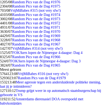
12
05/08
Random Pics van de Dag #1976
23
04/08
Random Pics van de Dag #1975
7
03/08
VrijMiBabes #315 (not very sfw!)
41
03/08
Random Pics van de Dag #1974
30
02/08
Random Pics van de Dag #1973
44
01/08
Random Pics van de Dag #1972
49
31/07
Random Pics van de Dag #1971
36
30/07
Random Pics van de Dag #1970
44
29/07
Random Pics van de Dag #1969
32
28/07
Random Pics van de Dag #1968
40
27/07
Random Pics van de Dag #1967
14
27/07
VrijMiBabes #314 (not very sfw!)
15
25/07
FOK!kers lopen de Nijmeegse 4-daagse: Dag 4
83
25/07
Random Pics van de Dag #1966
5
24/07
FOK!kers lopen de Nijmeegse 4-daagse: Dag 3
38
24/07
Random Pics van de Dag #1965
Meest gelezen
57641
23:08
VrijMiBabes #316 (not very sfw!)
52930
23:07
Random Pics van de Dag #1979
1532
13:48
Meer agressie tegen een andersluidende politieke mening,
laat jij je intimideren?
1271
10:12
Trump grijpt weer in op automatisch staatsburgerschap bij
geboorte in VS
1192
11:52
Amsterdams dierenasiel DOA overspoeld met
babykonijntjes