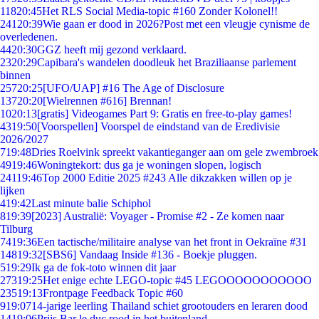
118
20:45
Het RLS Social Media-topic #160 Zonder Kolonel!!
241
20:39
Wie gaan er dood in 2026?Post met een vleugje cynisme de
overledenen.
44
20:30
GGZ heeft mij gezond verklaard.
23
20:29
Capibara's wandelen doodleuk het Braziliaanse parlement
binnen
257
20:25
[UFO/UAP] #16 The Age of Disclosure
137
20:20
[Wielrennen #616] Brennan!
10
20:13
[gratis] Videogames Part 9: Gratis en free-to-play games!
43
19:50
[Voorspellen] Voorspel de eindstand van de Eredivisie
2026/2027
7
19:48
Dries Roelvink spreekt vakantieganger aan om gele zwembroek
49
19:46
Woningtekort: dus ga je woningen slopen, logisch
241
19:46
Top 2000 Editie 2025 #243 Alle dikzakken willen op je
lijken
4
19:42
Last minute balie Schiphol
8
19:39
[2023] Australië: Voyager - Promise #2 - Ze komen naar
Tilburg
74
19:36
Een tactische/militaire analyse van het front in Oekraïne #31
148
19:32
[SBS6] Vandaag Inside #136 - Boekje pluggen.
5
19:29
Ik ga de fok-toto winnen dit jaar
273
19:25
Het enige echte LEGO-topic #45 LEGOOOOOOOOOOO
235
19:13
Frontpage Feedback Topic #60
9
19:07
14-jarige leerling Thailand schiet grootouders en leraren dood
14
19:06
Prijs Bar le duc rood in het buitenland