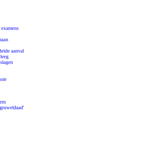
e examens
maan
bride aanval
 leeg
tslagen
ssie
eem
'gruweldaad'