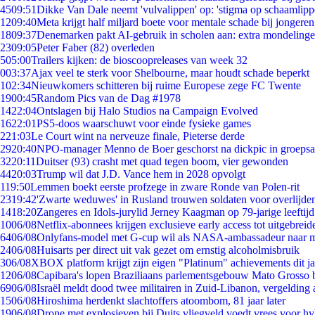
45
09:51
Dikke Van Dale neemt 'vulvalippen' op: 'stigma op schaamlip
12
09:40
Meta krijgt half miljard boete voor mentale schade bij jongeren
18
09:37
Denemarken pakt AI-gebruik in scholen aan: extra mondeling
23
09:05
Peter Faber (82) overleden
5
05:00
Trailers kijken: de bioscoopreleases van week 32
0
03:37
Ajax veel te sterk voor Shelbourne, maar houdt schade beperkt
1
02:34
Nieuwkomers schitteren bij ruime Europese zege FC Twente
19
00:45
Random Pics van de Dag #1978
14
22:04
Ontslagen bij Halo Studios na Campaign Evolved
16
22:01
PS5-doos waarschuwt voor einde fysieke games
2
21:03
Le Court wint na nerveuze finale, Pieterse derde
29
20:40
NPO-manager Menno de Boer geschorst na dickpic in groeps
32
20:11
Duitser (93) crasht met quad tegen boom, vier gewonden
44
20:03
Trump wil dat J.D. Vance hem in 2028 opvolgt
1
19:50
Lemmen boekt eerste profzege in zware Ronde van Polen-rit
23
19:42
'Zwarte weduwes' in Rusland trouwen soldaten voor overlijden
14
18:20
Zangeres en Idols-jurylid Jerney Kaagman op 79-jarige leeftij
10
06/08
Netflix-abonnees krijgen exclusieve early access tot uitgebreid
64
06/08
Onlyfans-model met G-cup wil als NASA-ambassadeur naar 
24
06/08
Huisarts per direct uit vak gezet om ernstig alcoholmisbruik
3
06/08
XBOX platform krijgt zijn eigen "Platinum" achievements dit ja
12
06/08
Capibara's lopen Braziliaans parlementsgebouw Mato Grosso 
69
06/08
Israël meldt dood twee militairen in Zuid-Libanon, vergeldin
15
06/08
Hiroshima herdenkt slachtoffers atoombom, 81 jaar later
19
06/08
Drone met explosieven bij Duits vliegveld voedt vrees voor hy