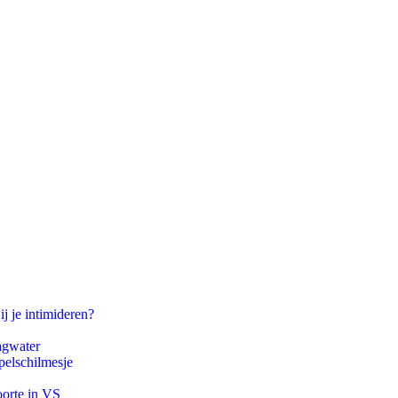
ij je intimideren?
agwater
pelschilmesje
oorte in VS