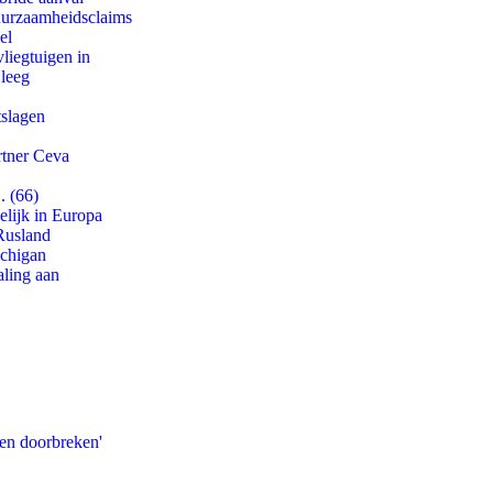
duurzaamheidsclaims
el
iegtuigen in
 leeg
tslagen
rtner Ceva
. (66)
lijk in Europa
Rusland
ichigan
aling aan
pen doorbreken'