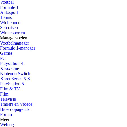
Voetbal
Formule 1
Autosport
Tennis
Wielrennen
Schaatsen
Wintersporten
Managerspelen
Voetbalmanager
Formule 1-manager
Games
PC
Playstation 4
Xbox One
Nintendo Switch
Xbox Series X|S
PlayStation 5
Film & TV
Film
Televisie
Trailers en Videos
Bioscoopagenda
Forum
Meer
Weblog