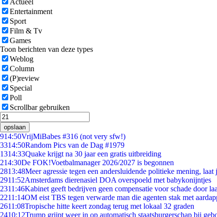
Actueel
Entertainment
Sport
Film & Tv
Games
Toon berichten van deze types
Weblog
Column
(P)review
Special
Poll
Scrollbar gebruiken
opslaan
9
14:50
VrijMiBabes #316 (not very sfw!)
33
14:50
Random Pics van de Dag #1979
13
14:33
Quake krijgt na 30 jaar een gratis uitbreiding
2
14:30
De FOK!Voetbalmanager 2026/2027 is begonnen
28
13:48
Meer agressie tegen een andersluidende politieke mening, laat j
29
11:52
Amsterdams dierenasiel DOA overspoeld met babykonijntjes
23
11:46
Kabinet geeft bedrijven geen compensatie voor schade door la
22
11:14
OM eist TBS tegen verwarde man die agenten stak met aardap
26
11:08
Tropische hitte keert zondag terug met lokaal 32 graden
24
10:12
Trump grijpt weer in op automatisch staatsburgerschap bij geb