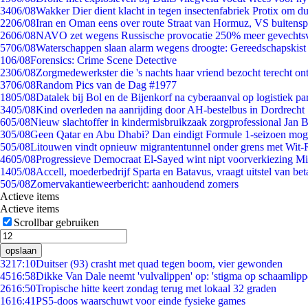
34
06/08
Wakker Dier dient klacht in tegen insectenfabriek Protix om 
22
06/08
Iran en Oman eens over route Straat van Hormuz, VS buitensp
26
06/08
NAVO zet wegens Russische provocatie 250% meer gevechtsvl
57
06/08
Waterschappen slaan alarm wegens droogte: Gereedschapskist
1
06/08
Forensics: Crime Scene Detective
23
06/08
Zorgmedewerkster die 's nachts haar vriend bezocht terecht on
37
06/08
Random Pics van de Dag #1977
18
05/08
Datalek bij Bol en de Bijenkorf na cyberaanval op logistiek pa
34
05/08
Kind overleden na aanrijding door AH-bestelbus in Dordrecht
6
05/08
Nieuw slachtoffer in kindermisbruikzaak zorgprofessional Jan B
3
05/08
Geen Qatar en Abu Dhabi? Dan eindigt Formule 1-seizoen moge
5
05/08
Litouwen vindt opnieuw migrantentunnel onder grens met Wit-
46
05/08
Progressieve Democraat El-Sayed wint nipt voorverkiezing M
14
05/08
Accell, moederbedrijf Sparta en Batavus, vraagt uitstel van bet
5
05/08
Zomervakantieweerbericht: aanhoudend zomers
Actieve items
Actieve items
Scrollbar gebruiken
opslaan
32
17:10
Duitser (93) crasht met quad tegen boom, vier gewonden
45
16:58
Dikke Van Dale neemt 'vulvalippen' op: 'stigma op schaamlip
26
16:50
Tropische hitte keert zondag terug met lokaal 32 graden
16
16:41
PS5-doos waarschuwt voor einde fysieke games