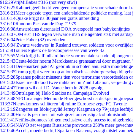
9
16:29
VrijMiBabes #316 (not very sfw!)
23
16:25
Kabinet geeft bedrijven geen compensatie voor schade door la
28
16:21
Meer agressie tegen een andersluidende politieke mening, laat j
13
16:14
Quake krijgt na 30 jaar een gratis uitbreiding
33
16:10
Random Pics van de Dag #1979
29
16:08
Amsterdams dierenasiel DOA overspoeld met babykonijntjes
22
16:07
OM eist TBS tegen verwarde man die agenten stak met aardap
23
16:04
Peter Faber (82) overleden
23
16:04
'Zwarte weduwes' in Rusland trouwen soldaten voor overlijden
5
15:58
Trailers kijken: de bioscoopreleases van week 32
12
15:55
Meta krijgt half miljard boete voor mentale schade bij jongeren
32
15:43
Ceuta-leider noemt Marokkaanse grensaanval door migranten 
18
15:41
Denemarken pakt AI-gebruik in scholen aan: extra mondeling
24
15:35
Trump grijpt weer in op automatisch staatsburgerschap bij geb
36
15:28
Spaanse politie: minstens tien voor terrorisme veroordeelden 
69
15:03
Israël meldt dood twee militairen in Zuid-Libanon, vergeldin
44
14:47
Trump wil dat J.D. Vance hem in 2028 opvolgt
14
13:49
Ontslagen bij Halo Studios na Campaign Evolved
29
13:48
NPO-manager Menno de Boer geschorst na dickpic in groeps
1
13:37
Nieuwkomers schitteren bij ruime Europese zege FC Twente
14
12:19
Zangeres en Idols-jurylid Jerney Kaagman op 79-jarige leeftij
24
12:00
Huisarts per direct uit vak gezet om ernstig alcoholmisbruik
10
11:41
Netflix-abonnees krijgen exclusieve early access tot uitgebreid
26
10:54
NAVO zet wegens Russische provocatie 250% meer gevechtsvl
14
10:46
Accell, moederbedrijf Sparta en Batavus, vraagt uitstel van bet