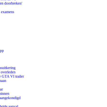
pen doorbreken'
e examens
app
suitkering
d overleden
e GTA VI trailer
maan
ar
binnen
g aangekondigd
bride aanval