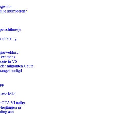
agwater
ij je intimideren?
pelschilmesje
suitkering
'gruweldaad'
e examens
oorte in VS
onder migranten Ceuta
g aangekondigd
app
d overleden
e GTA VI trailer
iegtuigen in
aling aan