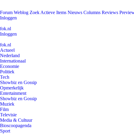
Forum
Weblog
Zoek
Actieve Items
Nieuws
Columns
Reviews
Previe
Inloggen
fok.nl
Inloggen
fok.nl
Actueel
Nederland
Internationaal
Economie
Politiek
Tech
Showbiz en Gossip
Opmerkelijk
Entertainment
Showbiz en Gossip
Muziek
Film
Televisie
Media & Cultuur
Bioscoopagenda
Sport