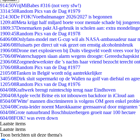
9
14:50
VrijMiBabes #316 (not very sfw!)
33
14:50
Random Pics van de Dag #1979
2
14:30
De FOK!Voetbalmanager 2026/2027 is begonnen
12
09:40
Meta krijgt half miljard boete voor mentale schade bij jongeren
18
09:37
Denemarken pakt AI-gebruik in scholen aan: extra mondeling
19
00:45
Random Pics van de Dag #1978
64
06/08
Onlyfans-model met G-cup wil als NASA-ambassadeur naar 
24
06/08
Huisarts per direct uit vak gezet om ernstig alcoholmisbruik
19
06/08
Drone met explosieven bij Duits vliegveld voedt vrees voor hy
57
06/08
Waterschappen slaan alarm wegens droogte: Gereedschapskist
23
06/08
Zorgmedewerkster die 's nachts haar vriend bezocht terecht on
37
06/08
Random Pics van de Dag #1977
21
05/08
Tanken in België wordt nóg aantrekkelijker
34
05/08
Dirk sluit supermarkt op de Wallen na golf van diefstal en agre
12
05/08
Random Pics van de Dag #1976
6
04/08
Kraftwerk brengt ruimteschip terug naar Eindhoven
20
04/08
Apple vecht Britse eis tot inbouwen backdoor in iCloud aan
85
04/08
'Witte' mannen discrimineren is volgens OM geen enkel probl
32
04/08
Ceuta-leider noemt Marokkaanse grensaanval door migranten 
6
04/08
Grote natuurbrand Boschhuizerbergen groeit naar 100 hectare
6
04/08
FOK! was even down
Laatste items
Laatste items
Toon berichten uit deze thema's