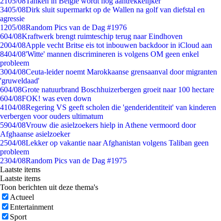
21
05/08
Tanken in België wordt nóg aantrekkelijker
34
05/08
Dirk sluit supermarkt op de Wallen na golf van diefstal en
agressie
12
05/08
Random Pics van de Dag #1976
6
04/08
Kraftwerk brengt ruimteschip terug naar Eindhoven
20
04/08
Apple vecht Britse eis tot inbouwen backdoor in iCloud aan
84
04/08
'Witte' mannen discrimineren is volgens OM geen enkel
probleem
30
04/08
Ceuta-leider noemt Marokkaanse grensaanval door migranten
'gruweldaad'
6
04/08
Grote natuurbrand Boschhuizerbergen groeit naar 100 hectare
6
04/08
FOK! was even down
41
04/08
Regering VS geeft scholen die 'genderidentiteit' van kinderen
verbergen voor ouders ultimatum
59
04/08
Vrouw die asielzoekers hielp in Athene vermoord door
Afghaanse asielzoeker
25
04/08
Lekker op vakantie naar Afghanistan volgens Taliban geen
probleem
23
04/08
Random Pics van de Dag #1975
Laatste items
Laatste items
Toon berichten uit deze thema's
Actueel
Entertainment
Sport