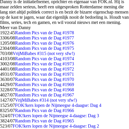
Danny is de initiatiefnemer, oprichter en eigenaar van FOK.nl. Hij is
maar zelden serieus, heeft een uitgesproken Rotterdamse mening die
lang niet altijd politiek correct is en bezit de bizarre eigenschap mensen
op de kast te jagen, waar dat eigenlijk nooit de bedoeling is. Houdt van
films, series, tech en gamen, en wil vooral nieuws met een mening.
Meer van Danny
19
22:45
Random Pics van de Dag #1978
33
06/08
Random Pics van de Dag #1977
12
05/08
Random Pics van de Dag #1976
23
04/08
Random Pics van de Dag #1975
7
03/08
VrijMiBabes #315 (not very sfw!)
41
03/08
Random Pics van de Dag #1974
30
02/08
Random Pics van de Dag #1973
44
01/08
Random Pics van de Dag #1972
49
31/07
Random Pics van de Dag #1971
36
30/07
Random Pics van de Dag #1970
44
29/07
Random Pics van de Dag #1969
32
28/07
Random Pics van de Dag #1968
40
27/07
Random Pics van de Dag #1967
14
27/07
VrijMiBabes #314 (not very sfw!)
15
25/07
FOK!kers lopen de Nijmeegse 4-daagse: Dag 4
83
25/07
Random Pics van de Dag #1966
5
24/07
FOK!kers lopen de Nijmeegse 4-daagse: Dag 3
38
24/07
Random Pics van de Dag #1965
5
23/07
FOK!kers lopen de Nijmeegse 4-daagse: Dag 2