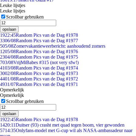
Leuke lijstjes
Leuke lijstjes
Scrollbar gebruiken
opslaan
19
22:45
Random Pics van de Dag #1978
33
06/08
Random Pics van de Dag #1977
5
05/08
Zomervakantieweerbericht: aanhoudend zomers
12
05/08
Random Pics van de Dag #1976
23
04/08
Random Pics van de Dag #1975
7
03/08
VrijMiBabes #315 (not very sfw!)
41
03/08
Random Pics van de Dag #1974
30
02/08
Random Pics van de Dag #1973
44
01/08
Random Pics van de Dag #1972
49
31/07
Random Pics van de Dag #1971
Opmerkelijk
Opmerkelijk
Scrollbar gebruiken
opslaan
19
22:45
Random Pics van de Dag #1978
14
20:11
Duitser (93) crasht met quad tegen boom, vier gewonden
57
14:35
Onlyfans-model met G-cup wil als NASA-ambassadeur naar
maan