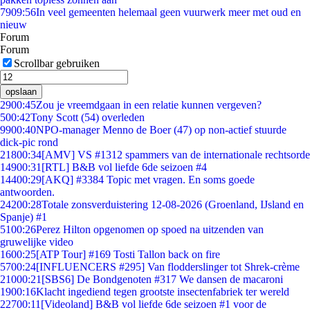
79
09:56
In veel gemeenten helemaal geen vuurwerk meer met oud en
nieuw
Forum
Forum
Scrollbar gebruiken
opslaan
29
00:45
Zou je vreemdgaan in een relatie kunnen vergeven?
5
00:42
Tony Scott (54) overleden
99
00:40
NPO-manager Menno de Boer (47) op non-actief stuurde
dick-pic rond
218
00:34
[AMV] VS #1312 spammers van de internationale rechtsorde
149
00:31
[RTL] B&B vol liefde 6de seizoen #4
144
00:29
[AKQ] #3384 Topic met vragen. En soms goede
antwoorden.
242
00:28
Totale zonsverduistering 12-08-2026 (Groenland, IJsland en
Spanje) #1
51
00:26
Perez Hilton opgenomen op spoed na uitzenden van
gruwelijke video
16
00:25
[ATP Tour] #169 Tosti Tallon back on fire
57
00:24
[INFLUENCERS #295] Van flodderslinger tot Shrek-crème
210
00:21
[SBS6] De Bondgenoten #317 We dansen de macaroni
19
00:16
Klacht ingediend tegen grootste insectenfabriek ter wereld
227
00:11
[Videoland] B&B vol liefde 6de seizoen #1 voor de