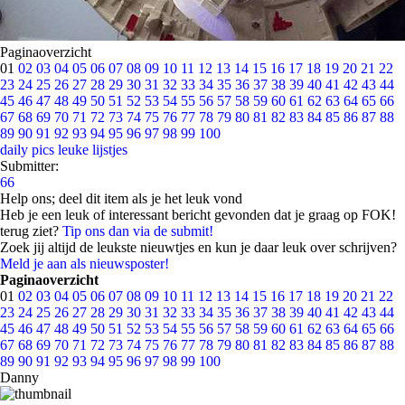
Paginaoverzicht
01
02
03
04
05
06
07
08
09
10
11
12
13
14
15
16
17
18
19
20
21
22
23
24
25
26
27
28
29
30
31
32
33
34
35
36
37
38
39
40
41
42
43
44
45
46
47
48
49
50
51
52
53
54
55
56
57
58
59
60
61
62
63
64
65
66
67
68
69
70
71
72
73
74
75
76
77
78
79
80
81
82
83
84
85
86
87
88
89
90
91
92
93
94
95
96
97
98
99
100
daily pics
leuke lijstjes
Submitter:
66
Help ons; deel dit item als je het leuk vond
Heb je een leuk of interessant bericht gevonden dat je graag op FOK!
terug ziet?
Tip ons dan via de submit!
Zoek jij altijd de leukste nieuwtjes en kun je daar leuk over schrijven?
Meld je aan als nieuwsposter!
Paginaoverzicht
01
02
03
04
05
06
07
08
09
10
11
12
13
14
15
16
17
18
19
20
21
22
23
24
25
26
27
28
29
30
31
32
33
34
35
36
37
38
39
40
41
42
43
44
45
46
47
48
49
50
51
52
53
54
55
56
57
58
59
60
61
62
63
64
65
66
67
68
69
70
71
72
73
74
75
76
77
78
79
80
81
82
83
84
85
86
87
88
89
90
91
92
93
94
95
96
97
98
99
100
Danny