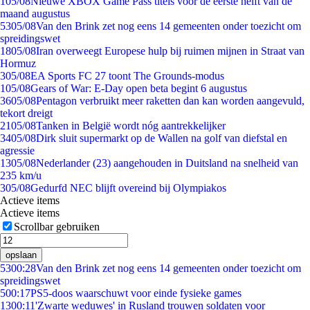
1
05/08
Nieuwe XBOX Game Pass titels voor de eerste helft van de
maand augustus
53
05/08
Van den Brink zet nog eens 14 gemeenten onder toezicht om
spreidingswet
18
05/08
Iran overweegt Europese hulp bij ruimen mijnen in Straat van
Hormuz
3
05/08
EA Sports FC 27 toont The Grounds-modus
1
05/08
Gears of War: E-Day open beta begint 6 augustus
36
05/08
Pentagon verbruikt meer raketten dan kan worden aangevuld,
tekort dreigt
21
05/08
Tanken in België wordt nóg aantrekkelijker
34
05/08
Dirk sluit supermarkt op de Wallen na golf van diefstal en
agressie
13
05/08
Nederlander (23) aangehouden in Duitsland na snelheid van
235 km/u
3
05/08
Gedurfd NEC blijft overeind bij Olympiakos
Actieve items
Actieve items
Scrollbar gebruiken
opslaan
53
00:28
Van den Brink zet nog eens 14 gemeenten onder toezicht om
spreidingswet
5
00:17
PS5-doos waarschuwt voor einde fysieke games
13
00:11
'Zwarte weduwes' in Rusland trouwen soldaten voor