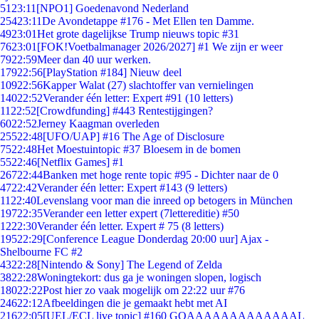
51
23:11
[NPO1] Goedenavond Nederland
254
23:11
De Avondetappe #176 - Met Ellen ten Damme.
49
23:01
Het grote dagelijkse Trump nieuws topic #31
76
23:01
[FOK!Voetbalmanager 2026/2027] #1 We zijn er weer
79
22:59
Meer dan 40 uur werken.
179
22:56
[PlayStation #184] Nieuw deel
109
22:56
Kapper Walat (27) slachtoffer van vernielingen
140
22:52
Verander één letter: Expert #91 (10 letters)
11
22:52
[Crowdfunding] #443 Rentestijgingen?
60
22:52
Jerney Kaagman overleden
255
22:48
[UFO/UAP] #16 The Age of Disclosure
75
22:48
Het Moestuintopic #37 Bloesem in de bomen
55
22:46
[Netflix Games] #1
267
22:44
Banken met hoge rente topic #95 - Dichter naar de 0
47
22:42
Verander één letter: Expert #143 (9 letters)
11
22:40
Levenslang voor man die inreed op betogers in München
197
22:35
Verander een letter expert (7lettereditie) #50
12
22:30
Verander één letter. Expert # 75 (8 letters)
195
22:29
[Conference League Donderdag 20:00 uur] Ajax -
Shelbourne FC #2
43
22:28
[Nintendo & Sony] The Legend of Zelda
38
22:28
Woningtekort: dus ga je woningen slopen, logisch
180
22:22
Post hier zo vaak mogelijk om 22:22 uur #76
246
22:12
Afbeeldingen die je gemaakt hebt met AI
216
22:05
[UEL/ECL live topic] #160 GOAAAAAAAAAAAAAL