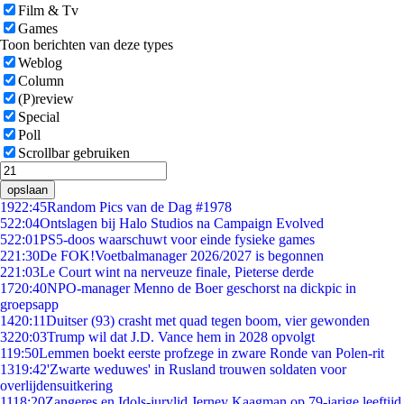
Film & Tv
Games
Toon berichten van deze types
Weblog
Column
(P)review
Special
Poll
Scrollbar gebruiken
opslaan
19
22:45
Random Pics van de Dag #1978
5
22:04
Ontslagen bij Halo Studios na Campaign Evolved
5
22:01
PS5-doos waarschuwt voor einde fysieke games
2
21:30
De FOK!Voetbalmanager 2026/2027 is begonnen
2
21:03
Le Court wint na nerveuze finale, Pieterse derde
17
20:40
NPO-manager Menno de Boer geschorst na dickpic in
groepsapp
14
20:11
Duitser (93) crasht met quad tegen boom, vier gewonden
32
20:03
Trump wil dat J.D. Vance hem in 2028 opvolgt
1
19:50
Lemmen boekt eerste profzege in zware Ronde van Polen-rit
13
19:42
'Zwarte weduwes' in Rusland trouwen soldaten voor
overlijdensuitkering
11
18:20
Zangeres en Idols-jurylid Jerney Kaagman op 79-jarige leeftijd