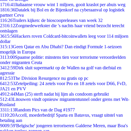
17
16:41
Italiaanse vrouw wint 1 miljoen, gooit kraslot per abuis weg
18
16:36
Datalek bij Bol en de Bijenkorf na cyberaanval op logistiek
partner Ceva
1
16:26
Trailers kijken: de bioscoopreleases van week 32
23
16:12
Zorgmedewerkster die 's nachts haar vriend bezocht terecht
ontslagen
36
15:56
Hackers roven Coldcard-bitcoinwallets leeg voor 114 miljoen
dollar
3
15:13
Geen Qatar en Abu Dhabi? Dan eindigt Formule 1-seizoen
mogelijk in Europa
31
13:00
Spaanse politie: minstens tien voor terrorisme veroordeelden
onder migranten Ceuta
34
12:59
Dirk sluit supermarkt op de Wallen na golf van diefstal en
agressie
8
12:53
The Division Resurgence nu gratis op pc
64
12:53
Zetelpeiling: 24 zetels voor Pro en 18 zetels voor D66, FvD,
JA21 en PVV
49
12:44
Man (25) sterft nadat hij lijm als condoom gebruikt
5
12:43
Litouwen vindt opnieuw migrantentunnel onder grens met Wit-
Rusland
33
11:13
Random Pics van de Dag #1977
11
10:20
Accell, moederbedrijf Sparta en Batavus, vraagt uitstel van
betaling aan
90
09:59
'Belgische' jongeren terroriseren Galderse Meren, maar Boa's
pakken topless zonnen aan