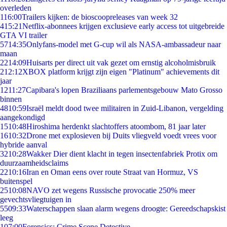
overleden
1
16:00
Trailers kijken: de bioscoopreleases van week 32
4
15:21
Netflix-abonnees krijgen exclusieve early access tot uitgebreide
GTA VI trailer
57
14:35
Onlyfans-model met G-cup wil als NASA-ambassadeur naar
maan
22
14:09
Huisarts per direct uit vak gezet om ernstig alcoholmisbruik
2
12:12
XBOX platform krijgt zijn eigen "Platinum" achievements dit
jaar
12
11:27
Capibara's lopen Braziliaans parlementsgebouw Mato Grosso
binnen
48
10:59
Israël meldt dood twee militairen in Zuid-Libanon, vergelding
aangekondigd
15
10:48
Hiroshima herdenkt slachtoffers atoombom, 81 jaar later
16
10:32
Drone met explosieven bij Duits vliegveld voedt vrees voor
hybride aanval
32
10:28
Wakker Dier dient klacht in tegen insectenfabriek Protix om
duurzaamheidsclaims
22
10:16
Iran en Oman eens over route Straat van Hormuz, VS
buitenspel
25
10:08
NAVO zet wegens Russische provocatie 250% meer
gevechtsvliegtuigen in
55
09:33
Waterschappen slaan alarm wegens droogte: Gereedschapskist
leeg
1
07:00
Forensics: Crime Scene Detective