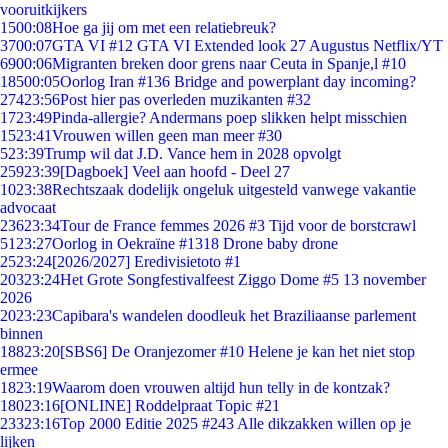
vooruitkijkers
15
00:08
Hoe ga jij om met een relatiebreuk?
37
00:07
GTA VI #12 GTA VI Extended look 27 Augustus Netflix/YT
69
00:06
Migranten breken door grens naar Ceuta in Spanje,l #10
185
00:05
Oorlog Iran #136 Bridge and powerplant day incoming?
274
23:56
Post hier pas overleden muzikanten #32
17
23:49
Pinda-allergie? Andermans poep slikken helpt misschien
15
23:41
Vrouwen willen geen man meer #30
5
23:39
Trump wil dat J.D. Vance hem in 2028 opvolgt
259
23:39
[Dagboek] Veel aan hoofd - Deel 27
10
23:38
Rechtszaak dodelijk ongeluk uitgesteld vanwege vakantie
advocaat
236
23:34
Tour de France femmes 2026 #3 Tijd voor de borstcrawl
51
23:27
Oorlog in Oekraïne #1318 Drone baby drone
25
23:24
[2026/2027] Eredivisietoto #1
203
23:24
Het Grote Songfestivalfeest Ziggo Dome #5 13 november
2026
20
23:23
Capibara's wandelen doodleuk het Braziliaanse parlement
binnen
188
23:20
[SBS6] De Oranjezomer #10 Helene je kan het niet stop
ermee
18
23:19
Waarom doen vrouwen altijd hun telly in de kontzak?
180
23:16
[ONLINE] Roddelpraat Topic #21
233
23:16
Top 2000 Editie 2025 #243 Alle dikzakken willen op je
lijken