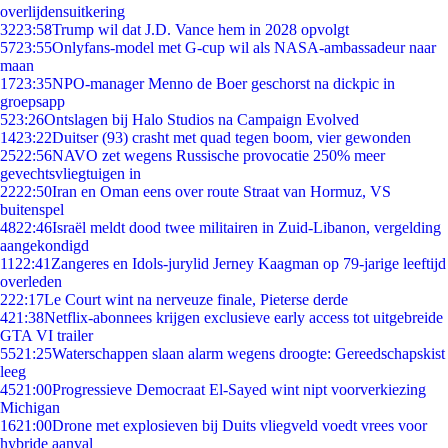
overlijdensuitkering
32
23:58
Trump wil dat J.D. Vance hem in 2028 opvolgt
57
23:55
Onlyfans-model met G-cup wil als NASA-ambassadeur naar
maan
17
23:35
NPO-manager Menno de Boer geschorst na dickpic in
groepsapp
5
23:26
Ontslagen bij Halo Studios na Campaign Evolved
14
23:22
Duitser (93) crasht met quad tegen boom, vier gewonden
25
22:56
NAVO zet wegens Russische provocatie 250% meer
gevechtsvliegtuigen in
22
22:50
Iran en Oman eens over route Straat van Hormuz, VS
buitenspel
48
22:46
Israël meldt dood twee militairen in Zuid-Libanon, vergelding
aangekondigd
11
22:41
Zangeres en Idols-jurylid Jerney Kaagman op 79-jarige leeftijd
overleden
2
22:17
Le Court wint na nerveuze finale, Pieterse derde
4
21:38
Netflix-abonnees krijgen exclusieve early access tot uitgebreide
GTA VI trailer
55
21:25
Waterschappen slaan alarm wegens droogte: Gereedschapskist
leeg
45
21:00
Progressieve Democraat El-Sayed wint nipt voorverkiezing
Michigan
16
21:00
Drone met explosieven bij Duits vliegveld voedt vrees voor
hybride aanval