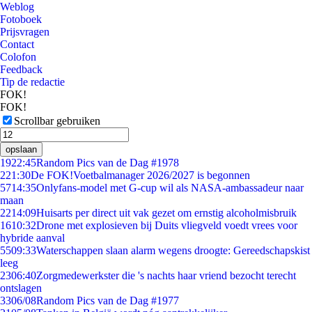
Weblog
Fotoboek
Prijsvragen
Contact
Colofon
Feedback
Tip de redactie
FOK!
FOK!
Scrollbar gebruiken
opslaan
19
22:45
Random Pics van de Dag #1978
2
21:30
De FOK!Voetbalmanager 2026/2027 is begonnen
57
14:35
Onlyfans-model met G-cup wil als NASA-ambassadeur naar
maan
22
14:09
Huisarts per direct uit vak gezet om ernstig alcoholmisbruik
16
10:32
Drone met explosieven bij Duits vliegveld voedt vrees voor
hybride aanval
55
09:33
Waterschappen slaan alarm wegens droogte: Gereedschapskist
leeg
23
06:40
Zorgmedewerkster die 's nachts haar vriend bezocht terecht
ontslagen
33
06/08
Random Pics van de Dag #1977