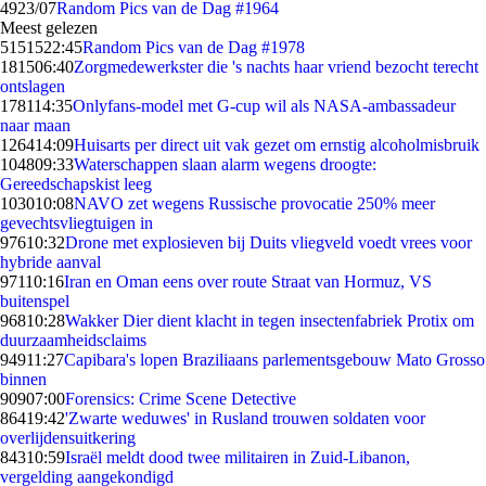
49
23/07
Random Pics van de Dag #1964
Meest gelezen
51515
22:45
Random Pics van de Dag #1978
1815
06:40
Zorgmedewerkster die 's nachts haar vriend bezocht terecht
ontslagen
1781
14:35
Onlyfans-model met G-cup wil als NASA-ambassadeur
naar maan
1264
14:09
Huisarts per direct uit vak gezet om ernstig alcoholmisbruik
1048
09:33
Waterschappen slaan alarm wegens droogte:
Gereedschapskist leeg
1030
10:08
NAVO zet wegens Russische provocatie 250% meer
gevechtsvliegtuigen in
976
10:32
Drone met explosieven bij Duits vliegveld voedt vrees voor
hybride aanval
971
10:16
Iran en Oman eens over route Straat van Hormuz, VS
buitenspel
968
10:28
Wakker Dier dient klacht in tegen insectenfabriek Protix om
duurzaamheidsclaims
949
11:27
Capibara's lopen Braziliaans parlementsgebouw Mato Grosso
binnen
909
07:00
Forensics: Crime Scene Detective
864
19:42
'Zwarte weduwes' in Rusland trouwen soldaten voor
overlijdensuitkering
843
10:59
Israël meldt dood twee militairen in Zuid-Libanon,
vergelding aangekondigd