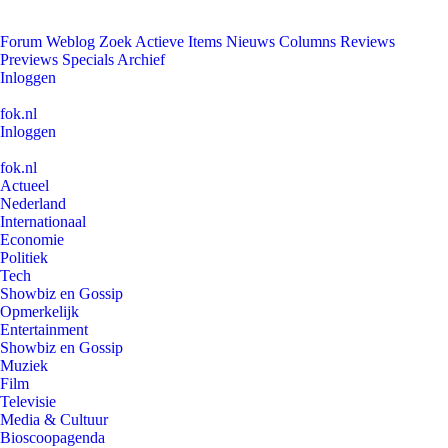
Forum
Weblog
Zoek
Actieve Items
Nieuws
Columns
Reviews
Previews
Specials
Archief
Inloggen
fok.nl
Inloggen
fok.nl
Actueel
Nederland
Internationaal
Economie
Politiek
Tech
Showbiz en Gossip
Opmerkelijk
Entertainment
Showbiz en Gossip
Muziek
Film
Televisie
Media & Cultuur
Bioscoopagenda