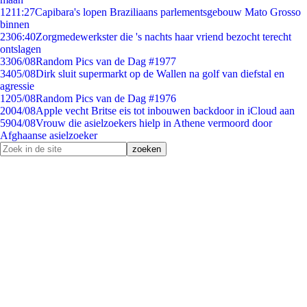
12
11:27
Capibara's lopen Braziliaans parlementsgebouw Mato Grosso
binnen
23
06:40
Zorgmedewerkster die 's nachts haar vriend bezocht terecht
ontslagen
33
06/08
Random Pics van de Dag #1977
34
05/08
Dirk sluit supermarkt op de Wallen na golf van diefstal en
agressie
12
05/08
Random Pics van de Dag #1976
20
04/08
Apple vecht Britse eis tot inbouwen backdoor in iCloud aan
59
04/08
Vrouw die asielzoekers hielp in Athene vermoord door
Afghaanse asielzoeker