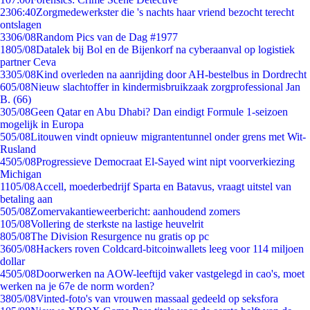
23
06:40
Zorgmedewerkster die 's nachts haar vriend bezocht terecht
ontslagen
33
06/08
Random Pics van de Dag #1977
18
05/08
Datalek bij Bol en de Bijenkorf na cyberaanval op logistiek
partner Ceva
33
05/08
Kind overleden na aanrijding door AH-bestelbus in Dordrecht
6
05/08
Nieuw slachtoffer in kindermisbruikzaak zorgprofessional Jan
B. (66)
3
05/08
Geen Qatar en Abu Dhabi? Dan eindigt Formule 1-seizoen
mogelijk in Europa
5
05/08
Litouwen vindt opnieuw migrantentunnel onder grens met Wit-
Rusland
45
05/08
Progressieve Democraat El-Sayed wint nipt voorverkiezing
Michigan
11
05/08
Accell, moederbedrijf Sparta en Batavus, vraagt uitstel van
betaling aan
5
05/08
Zomervakantieweerbericht: aanhoudend zomers
1
05/08
Vollering de sterkste na lastige heuvelrit
8
05/08
The Division Resurgence nu gratis op pc
36
05/08
Hackers roven Coldcard-bitcoinwallets leeg voor 114 miljoen
dollar
45
05/08
Doorwerken na AOW-leeftijd vaker vastgelegd in cao's, moet
werken na je 67e de norm worden?
38
05/08
Vinted-foto's van vrouwen massaal gedeeld op seksfora