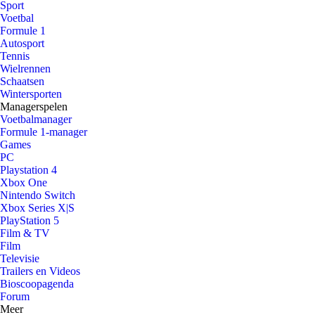
Sport
Voetbal
Formule 1
Autosport
Tennis
Wielrennen
Schaatsen
Wintersporten
Managerspelen
Voetbalmanager
Formule 1-manager
Games
PC
Playstation 4
Xbox One
Nintendo Switch
Xbox Series X|S
PlayStation 5
Film & TV
Film
Televisie
Trailers en Videos
Bioscoopagenda
Forum
Meer