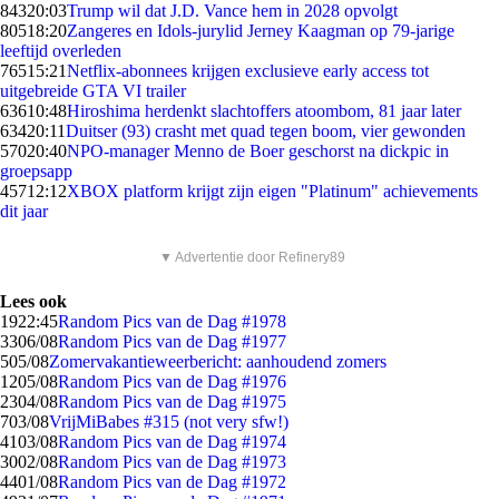
843
20:03
Trump wil dat J.D. Vance hem in 2028 opvolgt
805
18:20
Zangeres en Idols-jurylid Jerney Kaagman op 79-jarige
leeftijd overleden
765
15:21
Netflix-abonnees krijgen exclusieve early access tot
uitgebreide GTA VI trailer
636
10:48
Hiroshima herdenkt slachtoffers atoombom, 81 jaar later
634
20:11
Duitser (93) crasht met quad tegen boom, vier gewonden
570
20:40
NPO-manager Menno de Boer geschorst na dickpic in
groepsapp
457
12:12
XBOX platform krijgt zijn eigen "Platinum" achievements
dit jaar
▼ Advertentie door Refinery89
Lees ook
19
22:45
Random Pics van de Dag #1978
33
06/08
Random Pics van de Dag #1977
5
05/08
Zomervakantieweerbericht: aanhoudend zomers
12
05/08
Random Pics van de Dag #1976
23
04/08
Random Pics van de Dag #1975
7
03/08
VrijMiBabes #315 (not very sfw!)
41
03/08
Random Pics van de Dag #1974
30
02/08
Random Pics van de Dag #1973
44
01/08
Random Pics van de Dag #1972