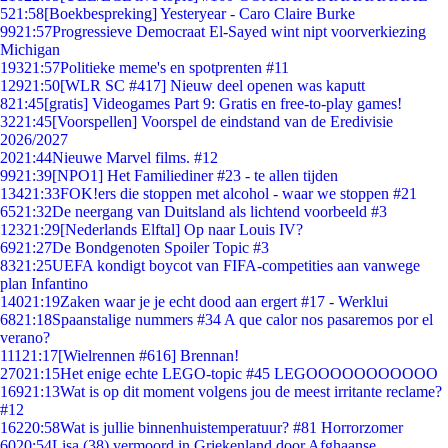
5
21:58
[Boekbespreking] Yesteryear - Caro Claire Burke
99
21:57
Progressieve Democraat El-Sayed wint nipt voorverkiezing
Michigan
193
21:57
Politieke meme's en spotprenten #11
129
21:50
[WLR SC #417] Nieuw deel openen was kaputt
8
21:45
[gratis] Videogames Part 9: Gratis en free-to-play games!
32
21:45
[Voorspellen] Voorspel de eindstand van de Eredivisie
2026/2027
20
21:44
Nieuwe Marvel films. #12
99
21:39
[NPO1] Het Familiediner #23 - te allen tijden
134
21:33
FOK!ers die stoppen met alcohol - waar we stoppen #21
65
21:32
De neergang van Duitsland als lichtend voorbeeld #3
123
21:29
[Nederlands Elftal] Op naar Louis IV?
69
21:27
De Bondgenoten Spoiler Topic #3
83
21:25
UEFA kondigt boycot van FIFA-competities aan vanwege
plan Infantino
140
21:19
Zaken waar je je echt dood aan ergert #17 - Werklui
68
21:18
Spaanstalige nummers #34 A que calor nos pasaremos por el
verano?
111
21:17
[Wielrennen #616] Brennan!
270
21:15
Het enige echte LEGO-topic #45 LEGOOOOOOOOOOO
169
21:13
Wat is op dit moment volgens jou de meest irritante reclame?
#12
162
20:58
Wat is jullie binnenhuistemperatuur? #81 Horrorzomer
60
20:54
Lisa (38) vermoord in Griekenland door Afghaanse