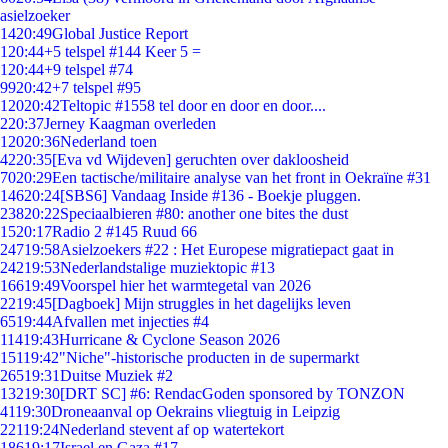
asielzoeker
14
20:49
Global Justice Report
1
20:44
+5 telspel #144 Keer 5 =
1
20:44
+9 telspel #74
99
20:42
+7 telspel #95
120
20:42
Teltopic #1558 tel door en door en door....
2
20:37
Jerney Kaagman overleden
120
20:36
Nederland toen
42
20:35
[Eva vd Wijdeven] geruchten over dakloosheid
70
20:29
Een tactische/militaire analyse van het front in Oekraïne #31
146
20:24
[SBS6] Vandaag Inside #136 - Boekje pluggen.
238
20:22
Speciaalbieren #80: another one bites the dust
15
20:17
Radio 2 #145 Ruud 66
247
19:58
Asielzoekers #22 : Het Europese migratiepact gaat in
242
19:53
Nederlandstalige muziektopic #13
166
19:49
Voorspel hier het warmtegetal van 2026
22
19:45
[Dagboek] Mijn struggles in het dagelijks leven
65
19:44
Afvallen met injecties #4
114
19:43
Hurricane & Cyclone Season 2026
151
19:42
"Niche"-historische producten in de supermarkt
265
19:31
Duitse Muziek #2
132
19:30
[DRT SC] #6: RendacGoden sponsored by TONZON
41
19:30
Droneaanval op Oekrains vliegtuig in Leipzig
221
19:24
Nederland stevent af op watertekort
186
19:17
Israel en Gaza #17