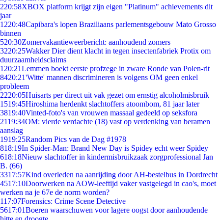
2
20:58
XBOX platform krijgt zijn eigen "Platinum" achievements dit
jaar
12
20:48
Capibara's lopen Braziliaans parlementsgebouw Mato Grosso
binnen
5
20:30
Zomervakantieweerbericht: aanhoudend zomers
32
20:25
Wakker Dier dient klacht in tegen insectenfabriek Protix om
duurzaamheidsclaims
1
20:21
Lemmen boekt eerste profzege in zware Ronde van Polen-rit
84
20:21
'Witte' mannen discrimineren is volgens OM geen enkel
probleem
22
20:05
Huisarts per direct uit vak gezet om ernstig alcoholmisbruik
15
19:45
Hiroshima herdenkt slachtoffers atoombom, 81 jaar later
38
19:40
Vinted-foto's van vrouwen massaal gedeeld op seksfora
21
19:34
OM: vierde verdachte (18) vast op verdenking van beramen
aanslag
19
19:25
Random Pics van de Dag #1978
8
18:19
In Spider-Man: Brand New Day is Spidey echt weer Spidey
6
18:18
Nieuw slachtoffer in kindermisbruikzaak zorgprofessional Jan
B. (66)
33
17:57
Kind overleden na aanrijding door AH-bestelbus in Dordrecht
45
17:10
Doorwerken na AOW-leeftijd vaker vastgelegd in cao's, moet
werken na je 67e de norm worden?
1
17:07
Forensics: Crime Scene Detective
56
17:01
Boeren waarschuwen voor lagere oogst door aanhoudende
hitte en droogte