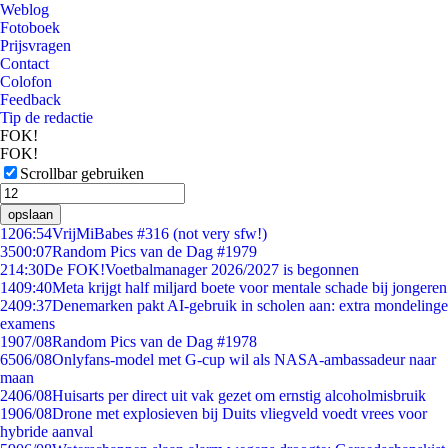
Weblog
Fotoboek
Prijsvragen
Contact
Colofon
Feedback
Tip de redactie
FOK!
FOK!
Scrollbar gebruiken
opslaan
12
06:54
VrijMiBabes #316 (not very sfw!)
35
00:07
Random Pics van de Dag #1979
2
14:30
De FOK!Voetbalmanager 2026/2027 is begonnen
14
09:40
Meta krijgt half miljard boete voor mentale schade bij jongeren
24
09:37
Denemarken pakt AI-gebruik in scholen aan: extra mondelinge
examens
19
07/08
Random Pics van de Dag #1978
65
06/08
Onlyfans-model met G-cup wil als NASA-ambassadeur naar
maan
24
06/08
Huisarts per direct uit vak gezet om ernstig alcoholmisbruik
19
06/08
Drone met explosieven bij Duits vliegveld voedt vrees voor
hybride aanval