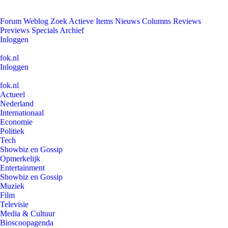
Forum
Weblog
Zoek
Actieve Items
Nieuws
Columns
Reviews
Previews
Specials
Archief
Inloggen
fok.nl
Inloggen
fok.nl
Actueel
Nederland
Internationaal
Economie
Politiek
Tech
Showbiz en Gossip
Opmerkelijk
Entertainment
Showbiz en Gossip
Muziek
Film
Televisie
Media & Cultuur
Bioscoopagenda