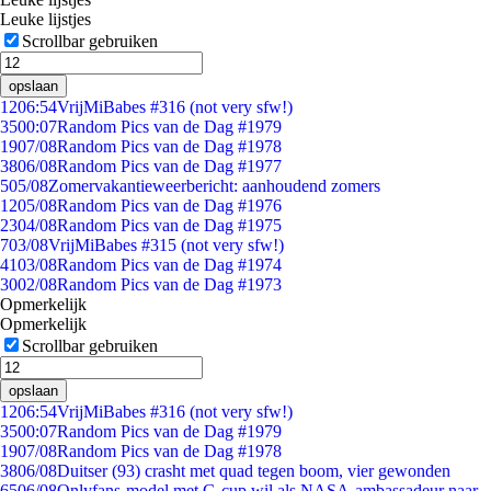
Leuke lijstjes
Scrollbar gebruiken
opslaan
12
06:54
VrijMiBabes #316 (not very sfw!)
35
00:07
Random Pics van de Dag #1979
19
07/08
Random Pics van de Dag #1978
38
06/08
Random Pics van de Dag #1977
5
05/08
Zomervakantieweerbericht: aanhoudend zomers
12
05/08
Random Pics van de Dag #1976
23
04/08
Random Pics van de Dag #1975
7
03/08
VrijMiBabes #315 (not very sfw!)
41
03/08
Random Pics van de Dag #1974
30
02/08
Random Pics van de Dag #1973
Opmerkelijk
Opmerkelijk
Scrollbar gebruiken
opslaan
12
06:54
VrijMiBabes #316 (not very sfw!)
35
00:07
Random Pics van de Dag #1979
19
07/08
Random Pics van de Dag #1978
38
06/08
Duitser (93) crasht met quad tegen boom, vier gewonden
65
06/08
Onlyfans-model met G-cup wil als NASA-ambassadeur naar