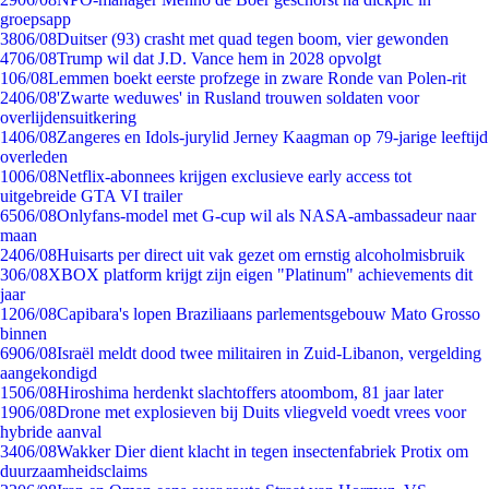
groepsapp
38
06/08
Duitser (93) crasht met quad tegen boom, vier gewonden
47
06/08
Trump wil dat J.D. Vance hem in 2028 opvolgt
1
06/08
Lemmen boekt eerste profzege in zware Ronde van Polen-rit
24
06/08
'Zwarte weduwes' in Rusland trouwen soldaten voor
overlijdensuitkering
14
06/08
Zangeres en Idols-jurylid Jerney Kaagman op 79-jarige leeftijd
overleden
10
06/08
Netflix-abonnees krijgen exclusieve early access tot
uitgebreide GTA VI trailer
65
06/08
Onlyfans-model met G-cup wil als NASA-ambassadeur naar
maan
24
06/08
Huisarts per direct uit vak gezet om ernstig alcoholmisbruik
3
06/08
XBOX platform krijgt zijn eigen "Platinum" achievements dit
jaar
12
06/08
Capibara's lopen Braziliaans parlementsgebouw Mato Grosso
binnen
69
06/08
Israël meldt dood twee militairen in Zuid-Libanon, vergelding
aangekondigd
15
06/08
Hiroshima herdenkt slachtoffers atoombom, 81 jaar later
19
06/08
Drone met explosieven bij Duits vliegveld voedt vrees voor
hybride aanval
34
06/08
Wakker Dier dient klacht in tegen insectenfabriek Protix om
duurzaamheidsclaims