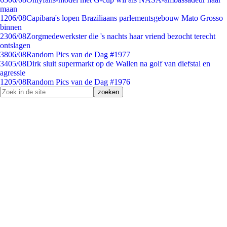
maan
12
06/08
Capibara's lopen Braziliaans parlementsgebouw Mato Grosso
binnen
23
06/08
Zorgmedewerkster die 's nachts haar vriend bezocht terecht
ontslagen
38
06/08
Random Pics van de Dag #1977
34
05/08
Dirk sluit supermarkt op de Wallen na golf van diefstal en
agressie
12
05/08
Random Pics van de Dag #1976