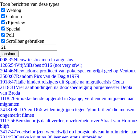
Toon berichten van deze types
Weblog
Column
(P)review
Special
Poll
Scrollbar gebruiken
opslaan
0
08:35
Nieuw te streamen in augustus
12
06:54
VrijMiBabes #316 (not very sfw!)
2
04:46
Niewiadoma profiteert van pokerspel en grijpt geel op Ventoux
35
00:07
Random Pics van de Dag #1979
19
18:47
Italië hindert reizigers uit Spanje na migratiecrisis Ceuta
21
18:31
Vier aanhoudingen na doodsbedreiging burgemeester Depla
van Breda
11
18:26
Smokkelbende opgerold in Spanje, verdienden miljoenen aan
migranten
24
18:08
CDA en D66 willen ingrijpen tegen 'gluurbrillen' die mensen
ongemerkt filmen
11
17:56
Benzineprijs daalt verder, onzekerheid over Straat van Hormuz
blijft
34
17:47
Voedselprijzen wereldwijd op hoogste niveau in ruim drie jaar
23
14:33
Quake krijgt na 30 jaar een gratis uitbreiding