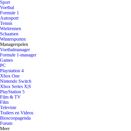
Sport
Voetbal
Formule 1
Autosport
Tennis
Wielrennen
Schaatsen
Wintersporten
Managerspelen
Voetbalmanager
Formule 1-manager
Games
PC
Playstation 4
Xbox One
Nintendo Switch
Xbox Series X|S
PlayStation 5
Film & TV
Film
Televisie
Trailers en Videos
Bioscoopagenda
Forum
Meer