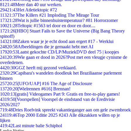
81
21:48
Meer dan 40 uur werken.
294
21:43
Het Atletiektopic #72
113
21:37
The Killers #21 Imploding The Mirage Tour
173
21:28
Wat is jullie binnenhuistemperatuur? #81 Horrorzomer
100
21:28
Teltopic #1563 tel door en door en door....
17
21:26
[HBO] Stuart Fails to Save the Universe (Big Bang Theory
spinoff)
143
21:08
Zaken waar je je echt dood aan ergert #17 - Werklui
248
20:58
Afbeeldingen die je gemaakt hebt met AI
179
20:53
Laatst gekochte CD/LP/MuziekDVD deel 75 | koopjes
241
20:39
Wie gaan er dood in 2026?Post met een vleugje cynisme de
overledenen.
44
20:30
GGZ heeft mij gezond verklaard.
23
20:29
Capibara's wandelen doodleuk het Braziliaanse parlement
binnen
257
20:25
[UFO/UAP] #16 The Age of Disclosure
137
20:20
[Wielrennen #616] Brennan!
10
20:13
[gratis] Videogames Part 9: Gratis en free-to-play games!
43
19:50
[Voorspellen] Voorspel de eindstand van de Eredivisie
2026/2027
7
19:48
Dries Roelvink spreekt vakantieganger aan om gele zwembroek
241
19:46
Top 2000 Editie 2025 #243 Alle dikzakken willen op je
lijken
4
19:42
Last minute balie Schiphol
Leuke lijstjes