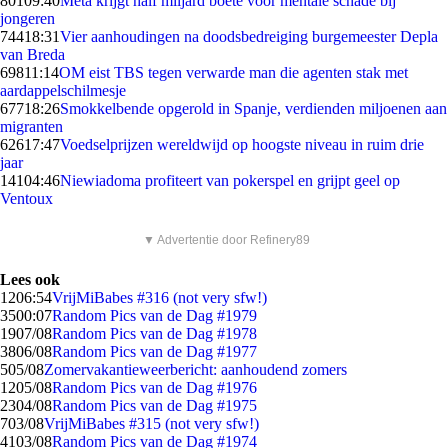
801
09:40
Meta krijgt half miljard boete voor mentale schade bij
jongeren
744
18:31
Vier aanhoudingen na doodsbedreiging burgemeester Depla
van Breda
698
11:14
OM eist TBS tegen verwarde man die agenten stak met
aardappelschilmesje
677
18:26
Smokkelbende opgerold in Spanje, verdienden miljoenen aan
migranten
626
17:47
Voedselprijzen wereldwijd op hoogste niveau in ruim drie
jaar
141
04:46
Niewiadoma profiteert van pokerspel en grijpt geel op
Ventoux
▼ Advertentie door Refinery89
Lees ook
12
06:54
VrijMiBabes #316 (not very sfw!)
35
00:07
Random Pics van de Dag #1979
19
07/08
Random Pics van de Dag #1978
38
06/08
Random Pics van de Dag #1977
5
05/08
Zomervakantieweerbericht: aanhoudend zomers
12
05/08
Random Pics van de Dag #1976
23
04/08
Random Pics van de Dag #1975
7
03/08
VrijMiBabes #315 (not very sfw!)
41
03/08
Random Pics van de Dag #1974