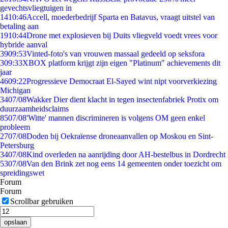
gevechtsvliegtuigen in
14
10:46
Accell, moederbedrijf Sparta en Batavus, vraagt uitstel van
betaling aan
19
10:44
Drone met explosieven bij Duits vliegveld voedt vrees voor
hybride aanval
39
09:53
Vinted-foto's van vrouwen massaal gedeeld op seksfora
3
09:33
XBOX platform krijgt zijn eigen "Platinum" achievements dit
jaar
46
09:22
Progressieve Democraat El-Sayed wint nipt voorverkiezing
Michigan
34
07/08
Wakker Dier dient klacht in tegen insectenfabriek Protix om
duurzaamheidsclaims
85
07/08
'Witte' mannen discrimineren is volgens OM geen enkel
probleem
27
07/08
Doden bij Oekraïense droneaanvallen op Moskou en Sint-
Petersburg
34
07/08
Kind overleden na aanrijding door AH-bestelbus in Dordrecht
53
07/08
Van den Brink zet nog eens 14 gemeenten onder toezicht om
spreidingswet
Forum
Forum
Scrollbar gebruiken
opslaan