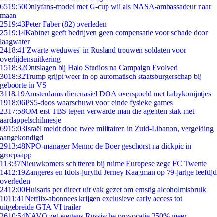
65
19:50
Onlyfans-model met G-cup wil als NASA-ambassadeur naar
maan
25
19:43
Peter Faber (82) overleden
25
19:14
Kabinet geeft bedrijven geen compensatie voor schade door
laagwater
24
18:41
'Zwarte weduwes' in Rusland trouwen soldaten voor
overlijdensuitkering
15
18:32
Ontslagen bij Halo Studios na Campaign Evolved
30
18:32
Trump grijpt weer in op automatisch staatsburgerschap bij
geboorte in VS
31
18:19
Amsterdams dierenasiel DOA overspoeld met babykonijntjes
19
18:06
PS5-doos waarschuwt voor einde fysieke games
23
17:58
OM eist TBS tegen verwarde man die agenten stak met
aardappelschilmesje
69
15:03
Israël meldt dood twee militairen in Zuid-Libanon, vergelding
aangekondigd
29
13:48
NPO-manager Menno de Boer geschorst na dickpic in
groepsapp
1
13:37
Nieuwkomers schitteren bij ruime Europese zege FC Twente
14
12:19
Zangeres en Idols-jurylid Jerney Kaagman op 79-jarige leeftijd
overleden
24
12:00
Huisarts per direct uit vak gezet om ernstig alcoholmisbruik
10
11:41
Netflix-abonnees krijgen exclusieve early access tot
uitgebreide GTA VI trailer
26
10:54
NAVO zet wegens Russische provocatie 250% meer