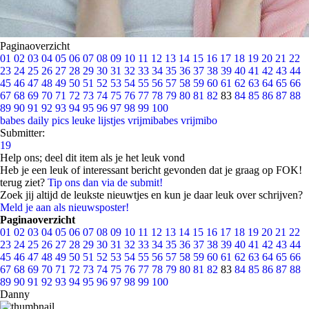
Paginaoverzicht
01
02
03
04
05
06
07
08
09
10
11
12
13
14
15
16
17
18
19
20
21
22
23
24
25
26
27
28
29
30
31
32
33
34
35
36
37
38
39
40
41
42
43
44
45
46
47
48
49
50
51
52
53
54
55
56
57
58
59
60
61
62
63
64
65
66
67
68
69
70
71
72
73
74
75
76
77
78
79
80
81
82
83
84
85
86
87
88
89
90
91
92
93
94
95
96
97
98
99
100
babes
daily pics
leuke lijstjes
vrijmibabes
vrijmibo
Submitter:
19
Help ons; deel dit item als je het leuk vond
Heb je een leuk of interessant bericht gevonden dat je graag op FOK!
terug ziet?
Tip ons dan via de submit!
Zoek jij altijd de leukste nieuwtjes en kun je daar leuk over schrijven?
Meld je aan als nieuwsposter!
Paginaoverzicht
01
02
03
04
05
06
07
08
09
10
11
12
13
14
15
16
17
18
19
20
21
22
23
24
25
26
27
28
29
30
31
32
33
34
35
36
37
38
39
40
41
42
43
44
45
46
47
48
49
50
51
52
53
54
55
56
57
58
59
60
61
62
63
64
65
66
67
68
69
70
71
72
73
74
75
76
77
78
79
80
81
82
83
84
85
86
87
88
89
90
91
92
93
94
95
96
97
98
99
100
Danny