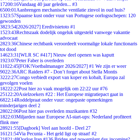
172
00:16
Vandaag 40 jaar geleden... #3
65
00:01
Aanbrengen mechanische ventilatie zinvol in oud huis?
13
23:57
Spaanse kust onder vuur van Portugese oorlogsschepen: 120
gewonden
38
23:54
[2026/2027] Eredivisietoto #1
15
23:43
Rechtszaak dodelijk ongeluk uitgesteld vanwege vakantie
advocaat
28
23:36
Chinese rechtbank veroordeelt voormalige lokale functionaris
tot dood
146
23:31
[WLR SC #417] Nieuw deel openen was kaputt
19
23:07
Peter Faber is overleden
110
22:45
[FOK!Voetbalmanager 2026/2027] #1 We zijn er weer
90
22:36
ARC Raiders #7 - Don’t forget about Stella Montis
32
22:27
Congo verbiedt export van koper en kobalt, Europa zal
gevolgen voelen
182
22:22
Post hier zo vaak mogelijk om 22:22 uur #76
251
22:20
Asielzoekers #22 : Het Europese migratiepact gaat in
68
22:14
Roddelpraat onder vuur: ongepaste opmerkingen
minderjarigen deel 2
280
22:06
Post hier pas overleden muzikanten #32
18
22:03
Miljarden naar Europese AI-start-ups: Nederland profiteert
flink mee
289
21:55
[Dagboek] Veel aan hoofd - Deel 27
161
21:54
Via Pecunia - Het geld ligt op straat! #2
218
21:48
Oorlog Iran #136 Bridge and powerplant day incoming?