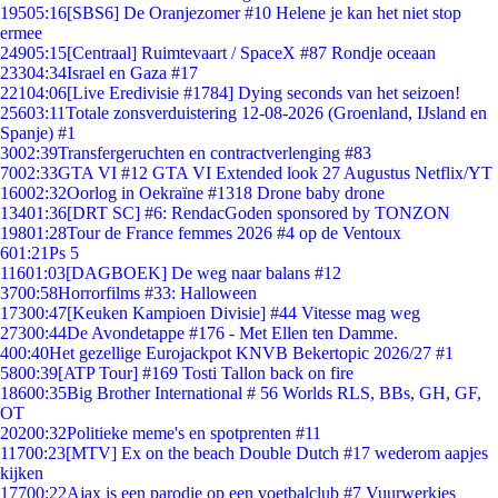
195
05:16
[SBS6] De Oranjezomer #10 Helene je kan het niet stop
ermee
249
05:15
[Centraal] Ruimtevaart / SpaceX #87 Rondje oceaan
233
04:34
Israel en Gaza #17
221
04:06
[Live Eredivisie #1784] Dying seconds van het seizoen!
256
03:11
Totale zonsverduistering 12-08-2026 (Groenland, IJsland en
Spanje) #1
30
02:39
Transfergeruchten en contractverlenging #83
70
02:33
GTA VI #12 GTA VI Extended look 27 Augustus Netflix/YT
160
02:32
Oorlog in Oekraïne #1318 Drone baby drone
134
01:36
[DRT SC] #6: RendacGoden sponsored by TONZON
198
01:28
Tour de France femmes 2026 #4 op de Ventoux
6
01:21
Ps 5
116
01:03
[DAGBOEK] De weg naar balans #12
37
00:58
Horrorfilms #33: Halloween
173
00:47
[Keuken Kampioen Divisie] #44 Vitesse mag weg
273
00:44
De Avondetappe #176 - Met Ellen ten Damme.
4
00:40
Het gezellige Eurojackpot KNVB Bekertopic 2026/27 #1
58
00:39
[ATP Tour] #169 Tosti Tallon back on fire
186
00:35
Big Brother International # 56 Worlds RLS, BBs, GH, GF,
OT
202
00:32
Politieke meme's en spotprenten #11
117
00:23
[MTV] Ex on the beach Double Dutch #17 wederom aapjes
kijken
177
00:22
Ajax is een parodie op een voetbalclub #7 Vuurwerkjes