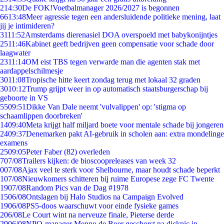
2
14:30
De FOK!Voetbalmanager 2026/2027 is begonnen
66
13:48
Meer agressie tegen een andersluidende politieke mening, laat
jij je intimideren?
31
11:52
Amsterdams dierenasiel DOA overspoeld met babykonijntjes
25
11:46
Kabinet geeft bedrijven geen compensatie voor schade door
laagwater
23
11:14
OM eist TBS tegen verwarde man die agenten stak met
aardappelschilmesje
30
11:08
Tropische hitte keert zondag terug met lokaal 32 graden
30
10:12
Trump grijpt weer in op automatisch staatsburgerschap bij
geboorte in VS
55
09:51
Dikke Van Dale neemt 'vulvalippen' op: 'stigma op
schaamlippen doorbreken'
14
09:40
Meta krijgt half miljard boete voor mentale schade bij jongeren
24
09:37
Denemarken pakt AI-gebruik in scholen aan: extra mondelinge
examens
25
09:05
Peter Faber (82) overleden
7
07/08
Trailers kijken: de bioscoopreleases van week 32
0
07/08
Ajax veel te sterk voor Shelbourne, maar houdt schade beperkt
1
07/08
Nieuwkomers schitteren bij ruime Europese zege FC Twente
19
07/08
Random Pics van de Dag #1978
15
06/08
Ontslagen bij Halo Studios na Campaign Evolved
19
06/08
PS5-doos waarschuwt voor einde fysieke games
2
06/08
Le Court wint na nerveuze finale, Pieterse derde
29
06/08
NPO-manager Menno de Boer geschorst na dickpic in