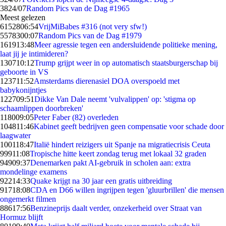
38
24/07
Random Pics van de Dag #1965
Meest gelezen
61528
06:54
VrijMiBabes #316 (not very sfw!)
55783
00:07
Random Pics van de Dag #1979
1619
13:48
Meer agressie tegen een andersluidende politieke mening,
laat jij je intimideren?
1307
10:12
Trump grijpt weer in op automatisch staatsburgerschap bij
geboorte in VS
1237
11:52
Amsterdams dierenasiel DOA overspoeld met
babykonijntjes
1227
09:51
Dikke Van Dale neemt 'vulvalippen' op: 'stigma op
schaamlippen doorbreken'
1180
09:05
Peter Faber (82) overleden
1048
11:46
Kabinet geeft bedrijven geen compensatie voor schade door
laagwater
1001
18:47
Italië hindert reizigers uit Spanje na migratiecrisis Ceuta
999
11:08
Tropische hitte keert zondag terug met lokaal 32 graden
949
09:37
Denemarken pakt AI-gebruik in scholen aan: extra
mondelinge examens
922
14:33
Quake krijgt na 30 jaar een gratis uitbreiding
917
18:08
CDA en D66 willen ingrijpen tegen 'gluurbrillen' die mensen
ongemerkt filmen
886
17:56
Benzineprijs daalt verder, onzekerheid over Straat van
Hormuz blijft