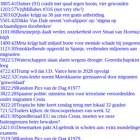
38
05:41
Duitser (93) crasht met quad tegen boom, vier gewonden
12
03:57
VrijMiBabes #316 (not very sfw!)
23
03:02
Quake krijgt na 30 jaar een gratis uitbreiding
55
01:42
Dikke Van Dale neemt 'vulvalippen' op: 'stigma op
schaamlippen doorbreken'
11
01:06
Benzineprijs daalt verder, onzekerheid over Straat van Hormuz
blijft
14
00:42
Meta krijgt half miljard boete voor mentale schade bij jongeren
11
23:30
Smokkelbende opgerold in Spanje, verdienden miljoenen aan
migranten
59
22:53
Waterschappen slaan alarm wegens droogte: Gereedschapskist
leeg
47
22:43
Trump wil dat J.D. Vance hem in 2028 opvolgt
34
22:32
Ceuta-leider noemt Marokkaanse grensaanval door migranten
'gruweldaad'
38
22:29
Random Pics van de Dag #1977
38
22:28
Spaanse politie: minstens tien voor terrorisme veroordeelden
onder migranten Ceuta
30
22:20
Tropische hitte keert zondag terug met lokaal 32 graden
7
21:52
Trailers kijken: de bioscoopreleases van week 32
46
21:30
Spoedberaad EU na crisis Ceuta, moeten we onze
buitengrenzen beter bewaken?
24
21:01
Denemarken pakt AI-gebruik in scholen aan: extra mondelinge
examens
35
19:58
Random Pics van de Dag #1979