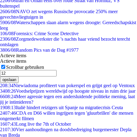
22
06/08
Iran en Oman eens over route Straat van Hormuz, VS
buitenspel
26
06/08
NAVO zet wegens Russische provocatie 250% meer
gevechtsvliegtuigen in
59
06/08
Waterschappen slaan alarm wegens droogte: Gereedschapskist
leeg
1
06/08
Forensics: Crime Scene Detective
23
06/08
Zorgmedewerkster die 's nachts haar vriend bezocht terecht
ontslagen
38
06/08
Random Pics van de Dag #1977
Actieve items
Actieve items
Scrollbar gebruiken
opslaan
2
08:34
Niewiadoma profiteert van pokerspel en grijpt geel op Ventoux
34
08:26
Voedselprijzen wereldwijd op hoogste niveau in ruim drie jaar
66
08:24
Meer agressie tegen een andersluidende politieke mening, laat
jij je intimideren?
19
08:13
Italië hindert reizigers uit Spanje na migratiecrisis Ceuta
24
07:46
CDA en D66 willen ingrijpen tegen 'gluurbrillen' die mensen
ongemerkt filmen
16
07:43
Long live the 7th of October
21
07:30
Vier aanhoudingen na doodsbedreiging burgemeester Depla
van Breda