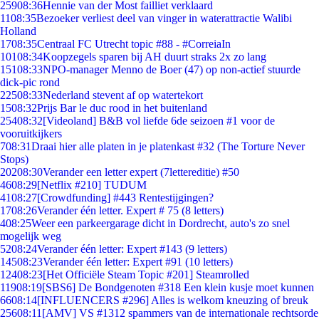
259
08:36
Hennie van der Most failliet verklaard
11
08:35
Bezoeker verliest deel van vinger in waterattractie Walibi
Holland
17
08:35
Centraal FC Utrecht topic #88 - #CorreiaIn
101
08:34
Koopzegels sparen bij AH duurt straks 2x zo lang
151
08:33
NPO-manager Menno de Boer (47) op non-actief stuurde
dick-pic rond
225
08:33
Nederland stevent af op watertekort
15
08:32
Prijs Bar le duc rood in het buitenland
254
08:32
[Videoland] B&B vol liefde 6de seizoen #1 voor de
vooruitkijkers
7
08:31
Draai hier alle platen in je platenkast #32 (The Torture Never
Stops)
202
08:30
Verander een letter expert (7lettereditie) #50
46
08:29
[Netflix #210] TUDUM
41
08:27
[Crowdfunding] #443 Rentestijgingen?
17
08:26
Verander één letter. Expert # 75 (8 letters)
4
08:25
Weer een parkeergarage dicht in Dordrecht, auto's zo snel
mogelijk weg
52
08:24
Verander één letter: Expert #143 (9 letters)
145
08:23
Verander één letter: Expert #91 (10 letters)
124
08:23
[Het Officiële Steam Topic #201] Steamrolled
119
08:19
[SBS6] De Bondgenoten #318 Een klein kusje moet kunnen
66
08:14
[INFLUENCERS #296] Alles is welkom kneuzing of breuk
256
08:11
[AMV] VS #1312 spammers van de internationale rechtsorde