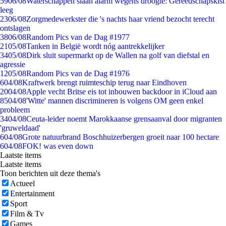
59
06/08
Waterschappen slaan alarm wegens droogte: Gereedschapskist
leeg
23
06/08
Zorgmedewerkster die 's nachts haar vriend bezocht terecht
ontslagen
38
06/08
Random Pics van de Dag #1977
21
05/08
Tanken in België wordt nóg aantrekkelijker
34
05/08
Dirk sluit supermarkt op de Wallen na golf van diefstal en
agressie
12
05/08
Random Pics van de Dag #1976
6
04/08
Kraftwerk brengt ruimteschip terug naar Eindhoven
20
04/08
Apple vecht Britse eis tot inbouwen backdoor in iCloud aan
85
04/08
'Witte' mannen discrimineren is volgens OM geen enkel
probleem
34
04/08
Ceuta-leider noemt Marokkaanse grensaanval door migranten
'gruweldaad'
6
04/08
Grote natuurbrand Boschhuizerbergen groeit naar 100 hectare
6
04/08
FOK! was even down
Laatste items
Laatste items
Toon berichten uit deze thema's
Actueel
Entertainment
Sport
Film & Tv
Games