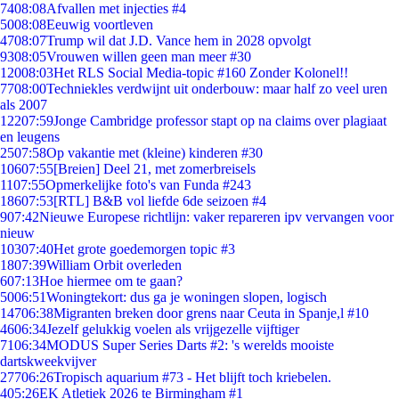
74
08:08
Afvallen met injecties #4
50
08:08
Eeuwig voortleven
47
08:07
Trump wil dat J.D. Vance hem in 2028 opvolgt
93
08:05
Vrouwen willen geen man meer #30
120
08:03
Het RLS Social Media-topic #160 Zonder Kolonel!!
77
08:00
Techniekles verdwijnt uit onderbouw: maar half zo veel uren
als 2007
122
07:59
Jonge Cambridge professor stapt op na claims over plagiaat
en leugens
25
07:58
Op vakantie met (kleine) kinderen #30
106
07:55
[Breien] Deel 21, met zomerbreisels
11
07:55
Opmerkelijke foto's van Funda #243
186
07:53
[RTL] B&B vol liefde 6de seizoen #4
9
07:42
Nieuwe Europese richtlijn: vaker repareren ipv vervangen voor
nieuw
103
07:40
Het grote goedemorgen topic #3
18
07:39
William Orbit overleden
6
07:13
Hoe hiermee om te gaan?
50
06:51
Woningtekort: dus ga je woningen slopen, logisch
147
06:38
Migranten breken door grens naar Ceuta in Spanje,l #10
46
06:34
Jezelf gelukkig voelen als vrijgezelle vijftiger
71
06:34
MODUS Super Series Darts #2: 's werelds mooiste
dartskweekvijver
277
06:26
Tropisch aquarium #73 - Het blijft toch kriebelen.
4
05:26
EK Atletiek 2026 te Birmingham #1