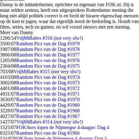
Danny is de initiatiefnemer, oprichter en eigenaar van FOK.nl. Hij is
maar zelden serieus, heeft een uitgesproken Rotterdamse mening die
lang niet altijd politiek correct is en bezit de bizarre eigenschap mensen
op de kast te jagen, waar dat eigenlijk nooit de bedoeling is. Houdt van
films, series, tech en gamen, en wil vooral nieuws met een mening.
Meer van Danny
12
06:54
VrijMiBabes #316 (not very sfw!)
35
00:07
Random Pics van de Dag #1979
19
07/08
Random Pics van de Dag #1978
38
06/08
Random Pics van de Dag #1977
12
05/08
Random Pics van de Dag #1976
23
04/08
Random Pics van de Dag #1975
7
03/08
VrijMiBabes #315 (not very sfw!)
41
03/08
Random Pics van de Dag #1974
30
02/08
Random Pics van de Dag #1973
44
01/08
Random Pics van de Dag #1972
49
31/07
Random Pics van de Dag #1971
36
30/07
Random Pics van de Dag #1970
44
29/07
Random Pics van de Dag #1969
32
28/07
Random Pics van de Dag #1968
40
27/07
Random Pics van de Dag #1967
14
27/07
VrijMiBabes #314 (not very sfw!)
15
25/07
FOK!kers lopen de Nijmeegse 4-daagse: Dag 4
83
25/07
Random Pics van de Dag #1966
5
24/07
FOK!kers lopen de Nijmeegse 4-daagse: Dag 3