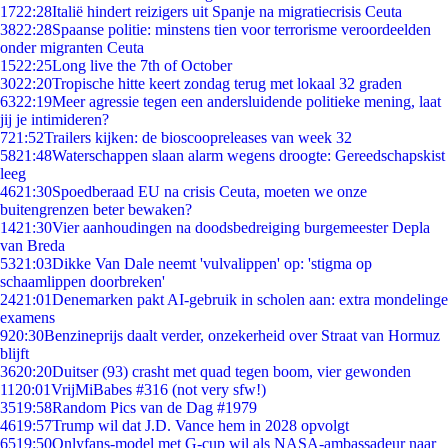
17
22:28
Italië hindert reizigers uit Spanje na migratiecrisis Ceuta
38
22:28
Spaanse politie: minstens tien voor terrorisme veroordeelden
onder migranten Ceuta
15
22:25
Long live the 7th of October
30
22:20
Tropische hitte keert zondag terug met lokaal 32 graden
63
22:19
Meer agressie tegen een andersluidende politieke mening, laat
jij je intimideren?
7
21:52
Trailers kijken: de bioscoopreleases van week 32
58
21:48
Waterschappen slaan alarm wegens droogte: Gereedschapskist
leeg
46
21:30
Spoedberaad EU na crisis Ceuta, moeten we onze
buitengrenzen beter bewaken?
14
21:30
Vier aanhoudingen na doodsbedreiging burgemeester Depla
van Breda
53
21:03
Dikke Van Dale neemt 'vulvalippen' op: 'stigma op
schaamlippen doorbreken'
24
21:01
Denemarken pakt AI-gebruik in scholen aan: extra mondelinge
examens
9
20:30
Benzineprijs daalt verder, onzekerheid over Straat van Hormuz
blijft
36
20:20
Duitser (93) crasht met quad tegen boom, vier gewonden
11
20:01
VrijMiBabes #316 (not very sfw!)
35
19:58
Random Pics van de Dag #1979
46
19:57
Trump wil dat J.D. Vance hem in 2028 opvolgt
65
19:50
Onlyfans-model met G-cup wil als NASA-ambassadeur naar