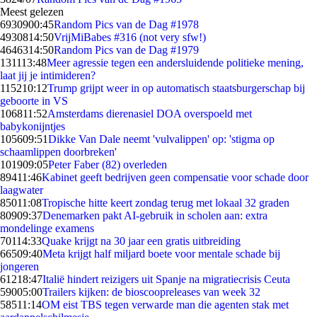
Meest gelezen
69309
00:45
Random Pics van de Dag #1978
49308
14:50
VrijMiBabes #316 (not very sfw!)
46463
14:50
Random Pics van de Dag #1979
1311
13:48
Meer agressie tegen een andersluidende politieke mening,
laat jij je intimideren?
1152
10:12
Trump grijpt weer in op automatisch staatsburgerschap bij
geboorte in VS
1068
11:52
Amsterdams dierenasiel DOA overspoeld met
babykonijntjes
1056
09:51
Dikke Van Dale neemt 'vulvalippen' op: 'stigma op
schaamlippen doorbreken'
1019
09:05
Peter Faber (82) overleden
894
11:46
Kabinet geeft bedrijven geen compensatie voor schade door
laagwater
850
11:08
Tropische hitte keert zondag terug met lokaal 32 graden
809
09:37
Denemarken pakt AI-gebruik in scholen aan: extra
mondelinge examens
701
14:33
Quake krijgt na 30 jaar een gratis uitbreiding
665
09:40
Meta krijgt half miljard boete voor mentale schade bij
jongeren
612
18:47
Italië hindert reizigers uit Spanje na migratiecrisis Ceuta
590
05:00
Trailers kijken: de bioscoopreleases van week 32
585
11:14
OM eist TBS tegen verwarde man die agenten stak met