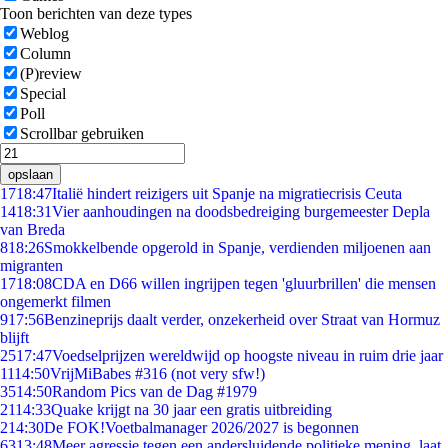
Toon berichten van deze types
Weblog
Column
(P)review
Special
Poll
Scrollbar gebruiken
opslaan
17
18:47
Italië hindert reizigers uit Spanje na migratiecrisis Ceuta
14
18:31
Vier aanhoudingen na doodsbedreiging burgemeester Depla
van Breda
8
18:26
Smokkelbende opgerold in Spanje, verdienden miljoenen aan
migranten
17
18:08
CDA en D66 willen ingrijpen tegen 'gluurbrillen' die mensen
ongemerkt filmen
9
17:56
Benzineprijs daalt verder, onzekerheid over Straat van Hormuz
blijft
25
17:47
Voedselprijzen wereldwijd op hoogste niveau in ruim drie jaar
11
14:50
VrijMiBabes #316 (not very sfw!)
35
14:50
Random Pics van de Dag #1979
21
14:33
Quake krijgt na 30 jaar een gratis uitbreiding
2
14:30
De FOK!Voetbalmanager 2026/2027 is begonnen
63
13:48
Meer agressie tegen een andersluidende politieke mening, laat