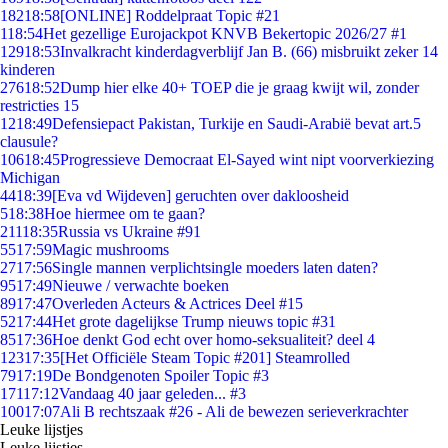
182
18:58
[ONLINE] Roddelpraat Topic #21
1
18:54
Het gezellige Eurojackpot KNVB Bekertopic 2026/27 #1
129
18:53
Invalkracht kinderdagverblijf Jan B. (66) misbruikt zeker 14
kinderen
276
18:52
Dump hier elke 40+ TOEP die je graag kwijt wil, zonder
restricties 15
12
18:49
Defensiepact Pakistan, Turkije en Saudi-Arabië bevat art.5
clausule?
106
18:45
Progressieve Democraat El-Sayed wint nipt voorverkiezing
Michigan
44
18:39
[Eva vd Wijdeven] geruchten over dakloosheid
5
18:38
Hoe hiermee om te gaan?
211
18:35
Russia vs Ukraine #91
55
17:59
Magic mushrooms
27
17:56
Single mannen verplichtsingle moeders laten daten?
95
17:49
Nieuwe / verwachte boeken
89
17:47
Overleden Acteurs & Actrices Deel #15
52
17:44
Het grote dagelijkse Trump nieuws topic #31
85
17:36
Hoe denkt God echt over homo-seksualiteit? deel 4
123
17:35
[Het Officiële Steam Topic #201] Steamrolled
79
17:19
De Bondgenoten Spoiler Topic #3
171
17:12
Vandaag 40 jaar geleden... #3
100
17:07
Ali B rechtszaak #26 - Ali de bewezen serieverkrachter
Leuke lijstjes
Leuke lijstjes