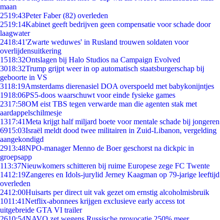
maan
25
19:43
Peter Faber (82) overleden
25
19:14
Kabinet geeft bedrijven geen compensatie voor schade door
laagwater
24
18:41
'Zwarte weduwes' in Rusland trouwen soldaten voor
overlijdensuitkering
15
18:32
Ontslagen bij Halo Studios na Campaign Evolved
30
18:32
Trump grijpt weer in op automatisch staatsburgerschap bij
geboorte in VS
31
18:19
Amsterdams dierenasiel DOA overspoeld met babykonijntjes
19
18:06
PS5-doos waarschuwt voor einde fysieke games
23
17:58
OM eist TBS tegen verwarde man die agenten stak met
aardappelschilmesje
13
17:41
Meta krijgt half miljard boete voor mentale schade bij jongeren
69
15:03
Israël meldt dood twee militairen in Zuid-Libanon, vergelding
aangekondigd
29
13:48
NPO-manager Menno de Boer geschorst na dickpic in
groepsapp
1
13:37
Nieuwkomers schitteren bij ruime Europese zege FC Twente
14
12:19
Zangeres en Idols-jurylid Jerney Kaagman op 79-jarige leeftijd
overleden
24
12:00
Huisarts per direct uit vak gezet om ernstig alcoholmisbruik
10
11:41
Netflix-abonnees krijgen exclusieve early access tot
uitgebreide GTA VI trailer
26
10:54
NAVO zet wegens Russische provocatie 250% meer