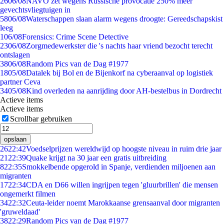
26
06/08
NAVO zet wegens Russische provocatie 250% meer
gevechtsvliegtuigen in
58
06/08
Waterschappen slaan alarm wegens droogte: Gereedschapskist
leeg
1
06/08
Forensics: Crime Scene Detective
23
06/08
Zorgmedewerkster die 's nachts haar vriend bezocht terecht
ontslagen
38
06/08
Random Pics van de Dag #1977
18
05/08
Datalek bij Bol en de Bijenkorf na cyberaanval op logistiek
partner Ceva
34
05/08
Kind overleden na aanrijding door AH-bestelbus in Dordrecht
Actieve items
Actieve items
Scrollbar gebruiken
opslaan
26
22:42
Voedselprijzen wereldwijd op hoogste niveau in ruim drie jaar
21
22:39
Quake krijgt na 30 jaar een gratis uitbreiding
8
22:35
Smokkelbende opgerold in Spanje, verdienden miljoenen aan
migranten
17
22:34
CDA en D66 willen ingrijpen tegen 'gluurbrillen' die mensen
ongemerkt filmen
34
22:32
Ceuta-leider noemt Marokkaanse grensaanval door migranten
'gruweldaad'
38
22:29
Random Pics van de Dag #1977