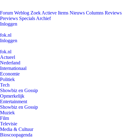
Forum
Weblog
Zoek
Actieve Items
Nieuws
Columns
Reviews
Previews
Specials
Archief
Inloggen
fok.nl
Inloggen
fok.nl
Actueel
Nederland
Internationaal
Economie
Politiek
Tech
Showbiz en Gossip
Opmerkelijk
Entertainment
Showbiz en Gossip
Muziek
Film
Televisie
Media & Cultuur
Bioscoopagenda