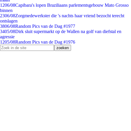
12
06/08
Capibara's lopen Braziliaans parlementsgebouw Mato Grosso
binnen
23
06/08
Zorgmedewerkster die 's nachts haar vriend bezocht terecht
ontslagen
38
06/08
Random Pics van de Dag #1977
34
05/08
Dirk sluit supermarkt op de Wallen na golf van diefstal en
agressie
12
05/08
Random Pics van de Dag #1976