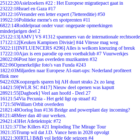
251
22:20
Asielzoekers #22 : Het Europese migratiepact gaat in
232
22:18
Israel en Gaza #17
201
22:16
Verander een letter expert (7lettereditie) #50
199
22:16
Politieke meme's en spotprenten #11
68
22:14
Roddelpraat onder vuur: ongepaste opmerkingen
minderjarigen deel 2
251
22:13
[AMV] VS #1312 spammers van de internationale rechtsorde
171
22:12
[Keuken Kampioen Divisie] #44 Vitesse mag weg
50
22:11
[INFLUENCERS #296] Alles is welkom kneuzing of breuk
172
22:10
Ajax is een parodie op een voetbalclub #7 Vuurwerkjes
280
22:06
Post hier pas overleden muzikanten #32
8
22:06
Opmerkelijke foto's van Funda #243
18
22:03
Miljarden naar Europese AI-start-ups: Nederland profiteert
flink mee
94
22:02
Koopzegels sparen bij AH duurt straks 2x zo lang
144
21:59
[WLR SC #417] Nieuw deel openen was kaputt
289
21:55
[Dagboek] Veel aan hoofd - Deel 27
161
21:54
Via Pecunia - Het geld ligt op straat! #2
17
21:50
William Orbit overleden
218
21:48
Oorlog Iran #136 Bridge and powerplant day incoming?
81
21:48
Meer dan 40 uur werken.
294
21:43
Het Atletiektopic #72
113
21:37
The Killers #21 Imploding The Mirage Tour
39
21:35
Trump wil dat J.D. Vance hem in 2028 opvolgt
182
21:30
[RTL] B&B vol liefde 6de seizoen #4