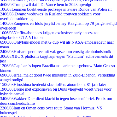
46
06/08
Trump wil dat J.D. Vance hem in 2028 opvolgt
1
06/08
Lemmen boekt eerste profzege in zware Ronde van Polen-rit
24
06/08
'Zwarte weduwes' in Rusland trouwen soldaten voor
overlijdensuitkering
14
06/08
Zangeres en Idols-jurylid Jerney Kaagman op 79-jarige leeftijd
overleden
10
06/08
Netflix-abonnees krijgen exclusieve early access tot
uitgebreide GTA VI trailer
65
06/08
Onlyfans-model met G-cup wil als NASA-ambassadeur naar
maan
24
06/08
Huisarts per direct uit vak gezet om ernstig alcoholmisbruik
3
06/08
XBOX platform krijgt zijn eigen "Platinum" achievements dit
jaar
12
06/08
Capibara's lopen Braziliaans parlementsgebouw Mato Grosso
binnen
69
06/08
Israël meldt dood twee militairen in Zuid-Libanon, vergelding
aangekondigd
15
06/08
Hiroshima herdenkt slachtoffers atoombom, 81 jaar later
19
06/08
Drone met explosieven bij Duits vliegveld voedt vrees voor
hybride aanval
34
06/08
Wakker Dier dient klacht in tegen insectenfabriek Protix om
duurzaamheidsclaims
22
06/08
Iran en Oman eens over route Straat van Hormuz, VS
buitenspel