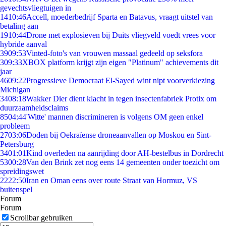
gevechtsvliegtuigen in
14
10:46
Accell, moederbedrijf Sparta en Batavus, vraagt uitstel van
betaling aan
19
10:44
Drone met explosieven bij Duits vliegveld voedt vrees voor
hybride aanval
39
09:53
Vinted-foto's van vrouwen massaal gedeeld op seksfora
3
09:33
XBOX platform krijgt zijn eigen "Platinum" achievements dit
jaar
46
09:22
Progressieve Democraat El-Sayed wint nipt voorverkiezing
Michigan
34
08:18
Wakker Dier dient klacht in tegen insectenfabriek Protix om
duurzaamheidsclaims
85
04:44
'Witte' mannen discrimineren is volgens OM geen enkel
probleem
27
03:06
Doden bij Oekraïense droneaanvallen op Moskou en Sint-
Petersburg
34
01:01
Kind overleden na aanrijding door AH-bestelbus in Dordrecht
53
00:28
Van den Brink zet nog eens 14 gemeenten onder toezicht om
spreidingswet
22
22:50
Iran en Oman eens over route Straat van Hormuz, VS
buitenspel
Forum
Forum
Scrollbar gebruiken