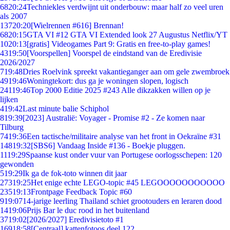
68
20:24
Techniekles verdwijnt uit onderbouw: maar half zo veel uren
als 2007
137
20:20
[Wielrennen #616] Brennan!
68
20:15
GTA VI #12 GTA VI Extended look 27 Augustus Netflix/YT
10
20:13
[gratis] Videogames Part 9: Gratis en free-to-play games!
43
19:50
[Voorspellen] Voorspel de eindstand van de Eredivisie
2026/2027
7
19:48
Dries Roelvink spreekt vakantieganger aan om gele zwembroek
49
19:46
Woningtekort: dus ga je woningen slopen, logisch
241
19:46
Top 2000 Editie 2025 #243 Alle dikzakken willen op je
lijken
4
19:42
Last minute balie Schiphol
8
19:39
[2023] Australië: Voyager - Promise #2 - Ze komen naar
Tilburg
74
19:36
Een tactische/militaire analyse van het front in Oekraïne #31
148
19:32
[SBS6] Vandaag Inside #136 - Boekje pluggen.
11
19:29
Spaanse kust onder vuur van Portugese oorlogsschepen: 120
gewonden
5
19:29
Ik ga de fok-toto winnen dit jaar
273
19:25
Het enige echte LEGO-topic #45 LEGOOOOOOOOOOO
235
19:13
Frontpage Feedback Topic #60
9
19:07
14-jarige leerling Thailand schiet grootouders en leraren dood
14
19:06
Prijs Bar le duc rood in het buitenland
37
19:02
[2026/2027] Eredivisietoto #1
169
18:58
[Centraal] kattenfotoos deel 122