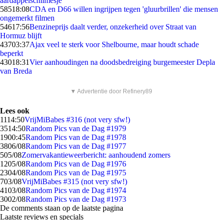
aardappelschilmesje
585
18:08
CDA en D66 willen ingrijpen tegen 'gluurbrillen' die mensen
ongemerkt filmen
546
17:56
Benzineprijs daalt verder, onzekerheid over Straat van
Hormuz blijft
437
03:37
Ajax veel te sterk voor Shelbourne, maar houdt schade
beperkt
430
18:31
Vier aanhoudingen na doodsbedreiging burgemeester Depla
van Breda
▼ Advertentie door Refinery89
Lees ook
11
14:50
VrijMiBabes #316 (not very sfw!)
35
14:50
Random Pics van de Dag #1979
19
00:45
Random Pics van de Dag #1978
38
06/08
Random Pics van de Dag #1977
5
05/08
Zomervakantieweerbericht: aanhoudend zomers
12
05/08
Random Pics van de Dag #1976
23
04/08
Random Pics van de Dag #1975
7
03/08
VrijMiBabes #315 (not very sfw!)
41
03/08
Random Pics van de Dag #1974
30
02/08
Random Pics van de Dag #1973
De comments staan op de laatste pagina
Laatste reviews en specials