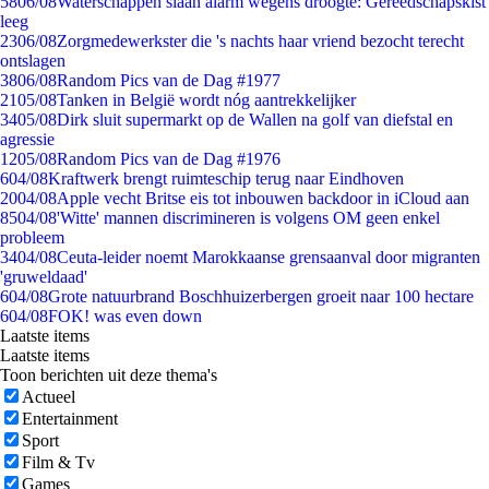
58
06/08
Waterschappen slaan alarm wegens droogte: Gereedschapskist
leeg
23
06/08
Zorgmedewerkster die 's nachts haar vriend bezocht terecht
ontslagen
38
06/08
Random Pics van de Dag #1977
21
05/08
Tanken in België wordt nóg aantrekkelijker
34
05/08
Dirk sluit supermarkt op de Wallen na golf van diefstal en
agressie
12
05/08
Random Pics van de Dag #1976
6
04/08
Kraftwerk brengt ruimteschip terug naar Eindhoven
20
04/08
Apple vecht Britse eis tot inbouwen backdoor in iCloud aan
85
04/08
'Witte' mannen discrimineren is volgens OM geen enkel
probleem
34
04/08
Ceuta-leider noemt Marokkaanse grensaanval door migranten
'gruweldaad'
6
04/08
Grote natuurbrand Boschhuizerbergen groeit naar 100 hectare
6
04/08
FOK! was even down
Laatste items
Laatste items
Toon berichten uit deze thema's
Actueel
Entertainment
Sport
Film & Tv
Games