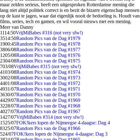
maar zelden serieus, heeft een uitgesproken Rotterdamse mening die
lang niet altijd politiek correct is en bezit de bizarre eigenschap mensen
op de kast te jagen, waar dat eigenlijk nooit de bedoeling is. Houdt van
films, series, tech en gamen, en wil vooral nieuws met een mening.
Meer van Danny
11
14:50
VrijMiBabes #316 (not very sfw!)
35
14:50
Random Pics van de Dag #1979
19
00:45
Random Pics van de Dag #1978
38
06/08
Random Pics van de Dag #1977
12
05/08
Random Pics van de Dag #1976
23
04/08
Random Pics van de Dag #1975
7
03/08
VrijMiBabes #315 (not very sfw!)
41
03/08
Random Pics van de Dag #1974
30
02/08
Random Pics van de Dag #1973
44
01/08
Random Pics van de Dag #1972
49
31/07
Random Pics van de Dag #1971
36
30/07
Random Pics van de Dag #1970
44
29/07
Random Pics van de Dag #1969
32
28/07
Random Pics van de Dag #1968
40
27/07
Random Pics van de Dag #1967
14
27/07
VrijMiBabes #314 (not very sfw!)
15
25/07
FOK!kers lopen de Nijmeegse 4-daagse: Dag 4
83
25/07
Random Pics van de Dag #1966
5
24/07
FOK!kers lopen de Nijmeegse 4-daagse: Dag 3
38
24/07
Random Pics van de Dag #1965