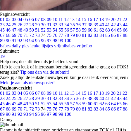
Paginaoverzicht
01
02
03
04
05
06
07
08
09
10
11
12
13
14
15
16
17
18
19
20
21
22
23
24
25
26
27
28
29
30
31
32
33
34
35
36
37
38
39
40
41
42
43
44
45
46
47
48
49
50
51
52
53
54
55
56
57
58
59
60
61
62
63
64
65
66
67
68
69
70
71
72
73
74
75
76
77
78
79
80
81
82
83
84
85
86
87
88
89
90
91
92
93
94
95
96
97
98
99
100
babes
daily pics
leuke lijstjes
vrijmibabes
vrijmibo
Submitter:
19
Help ons; deel dit item als je het leuk vond
Heb je een leuk of interessant bericht gevonden dat je graag op FOK!
terug ziet?
Tip ons dan via de submit!
Zoek jij altijd de leukste nieuwtjes en kun je daar leuk over schrijven?
Meld je aan als nieuwsposter!
Paginaoverzicht
01
02
03
04
05
06
07
08
09
10
11
12
13
14
15
16
17
18
19
20
21
22
23
24
25
26
27
28
29
30
31
32
33
34
35
36
37
38
39
40
41
42
43
44
45
46
47
48
49
50
51
52
53
54
55
56
57
58
59
60
61
62
63
64
65
66
67
68
69
70
71
72
73
74
75
76
77
78
79
80
81
82
83
84
85
86
87
88
89
90
91
92
93
94
95
96
97
98
99
100
Danny
Danny is de initiatiefnemer, oprichter en eigenaar van FOK.nl. Hij is