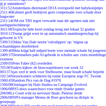
jij je intimideren?
31
11:52
Amsterdams dierenasiel DOA overspoeld met babykonijntjes
25
11:46
Kabinet geeft bedrijven geen compensatie voor schade door
laagwater
23
11:14
OM eist TBS tegen verwarde man die agenten stak met
aardappelschilmesje
30
11:08
Tropische hitte keert zondag terug met lokaal 32 graden
30
10:12
Trump grijpt weer in op automatisch staatsburgerschap bij
geboorte in VS
53
09:51
Dikke Van Dale neemt 'vulvalippen' op: 'stigma op
schaamlippen doorbreken'
13
09:40
Meta krijgt half miljard boete voor mentale schade bij jongeren
24
09:37
Denemarken pakt AI-gebruik in scholen aan: extra mondelinge
examens
25
09:05
Peter Faber (82) overleden
7
05:00
Trailers kijken: de bioscoopreleases van week 32
0
03:37
Ajax veel te sterk voor Shelbourne, maar houdt schade beperkt
1
02:34
Nieuwkomers schitteren bij ruime Europese zege FC Twente
19
00:45
Random Pics van de Dag #1978
15
06/08
Ontslagen bij Halo Studios na Campaign Evolved
19
06/08
PS5-doos waarschuwt voor einde fysieke games
2
06/08
Le Court wint na nerveuze finale, Pieterse derde
29
06/08
NPO-manager Menno de Boer geschorst na dickpic in
groepsapp
36
06/08
Duitser (93) crasht met quad tegen boom, vier gewonden