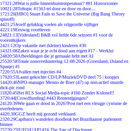
173
21:28
Wat is jullie binnenhuistemperatuur? #81 Horrorzomer
100
21:28
Teltopic #1563 tel door en door en door....
17
21:26
[HBO] Stuart Fails to Save the Universe (Big Bang Theory
spinoff)
44
21:25
Jezelf gelukkig voelen als vrijgezelle vijftiger
42
21:19
Eeuwig voortleven
248
21:13
[Videoland] B&B vol liefde 6de seizoen #1 voor de
vooruitkijkers
24
21:12
Op vakantie met (kleine) kinderen #30
143
21:08
Zaken waar je je echt dood aan ergert #17 - Werklui
248
20:58
Afbeeldingen die je gemaakt hebt met AI
255
20:58
Totale zonsverduistering 12-08-2026 (Groenland, IJsland en
Spanje) #1
72
20:55
Afvallen met injecties #4
179
20:53
Laatst gekochte CD/LP/MuziekDVD deel 75 | koopjes
144
20:46
NPO-manager Menno de Boer (47) op non-actief stuurde
dick-pic rond
118
20:45
Het RLS Social Media-topic #160 Zonder Kolonel!!
37
20:44
[Crowdfunding] #443 Rentestijgingen?
241
20:39
Wie gaan er dood in 2026?Post met een vleugje cynisme de
overledenen.
44
20:30
GGZ heeft mij gezond verklaard.
23
20:29
Capibara's wandelen doodleuk het Braziliaanse parlement
binnen
257
20:25
[UFO/UAP] #16 The Age of Disclosure