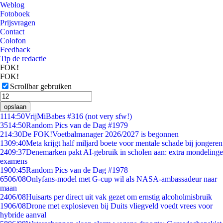
Weblog
Fotoboek
Prijsvragen
Contact
Colofon
Feedback
Tip de redactie
FOK!
FOK!
Scrollbar gebruiken
opslaan
11
14:50
VrijMiBabes #316 (not very sfw!)
35
14:50
Random Pics van de Dag #1979
2
14:30
De FOK!Voetbalmanager 2026/2027 is begonnen
13
09:40
Meta krijgt half miljard boete voor mentale schade bij jongeren
24
09:37
Denemarken pakt AI-gebruik in scholen aan: extra mondelinge
examens
19
00:45
Random Pics van de Dag #1978
65
06/08
Onlyfans-model met G-cup wil als NASA-ambassadeur naar
maan
24
06/08
Huisarts per direct uit vak gezet om ernstig alcoholmisbruik
19
06/08
Drone met explosieven bij Duits vliegveld voedt vrees voor
hybride aanval