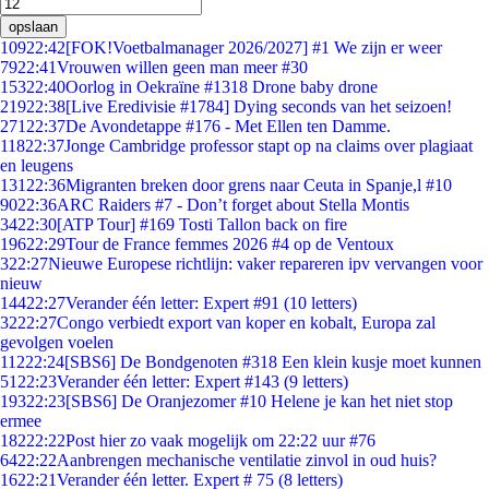
opslaan
109
22:42
[FOK!Voetbalmanager 2026/2027] #1 We zijn er weer
79
22:41
Vrouwen willen geen man meer #30
153
22:40
Oorlog in Oekraïne #1318 Drone baby drone
219
22:38
[Live Eredivisie #1784] Dying seconds van het seizoen!
271
22:37
De Avondetappe #176 - Met Ellen ten Damme.
118
22:37
Jonge Cambridge professor stapt op na claims over plagiaat
en leugens
131
22:36
Migranten breken door grens naar Ceuta in Spanje,l #10
90
22:36
ARC Raiders #7 - Don’t forget about Stella Montis
34
22:30
[ATP Tour] #169 Tosti Tallon back on fire
196
22:29
Tour de France femmes 2026 #4 op de Ventoux
3
22:27
Nieuwe Europese richtlijn: vaker repareren ipv vervangen voor
nieuw
144
22:27
Verander één letter: Expert #91 (10 letters)
32
22:27
Congo verbiedt export van koper en kobalt, Europa zal
gevolgen voelen
112
22:24
[SBS6] De Bondgenoten #318 Een klein kusje moet kunnen
51
22:23
Verander één letter: Expert #143 (9 letters)
193
22:23
[SBS6] De Oranjezomer #10 Helene je kan het niet stop
ermee
182
22:22
Post hier zo vaak mogelijk om 22:22 uur #76
64
22:22
Aanbrengen mechanische ventilatie zinvol in oud huis?
16
22:21
Verander één letter. Expert # 75 (8 letters)