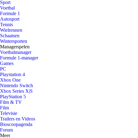
Sport
Voetbal
Formule 1
Autosport
Tennis
Wielrennen
Schaatsen
Wintersporten
Managerspelen
Voetbalmanager
Formule 1-manager
Games
PC
Playstation 4
Xbox One
Nintendo Switch
Xbox Series X|S
PlayStation 5
Film & TV
Film
Televisie
Trailers en Videos
Bioscoopagenda
Forum
Meer