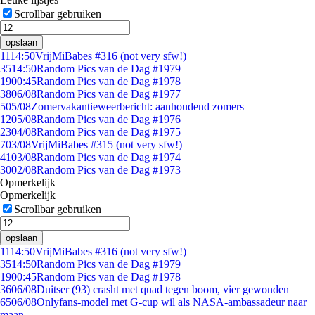
Scrollbar gebruiken
opslaan
11
14:50
VrijMiBabes #316 (not very sfw!)
35
14:50
Random Pics van de Dag #1979
19
00:45
Random Pics van de Dag #1978
38
06/08
Random Pics van de Dag #1977
5
05/08
Zomervakantieweerbericht: aanhoudend zomers
12
05/08
Random Pics van de Dag #1976
23
04/08
Random Pics van de Dag #1975
7
03/08
VrijMiBabes #315 (not very sfw!)
41
03/08
Random Pics van de Dag #1974
30
02/08
Random Pics van de Dag #1973
Opmerkelijk
Opmerkelijk
Scrollbar gebruiken
opslaan
11
14:50
VrijMiBabes #316 (not very sfw!)
35
14:50
Random Pics van de Dag #1979
19
00:45
Random Pics van de Dag #1978
36
06/08
Duitser (93) crasht met quad tegen boom, vier gewonden
65
06/08
Onlyfans-model met G-cup wil als NASA-ambassadeur naar
maan