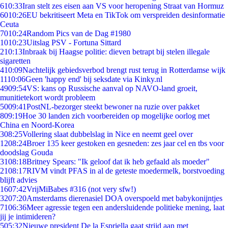
6
10:33
Iran stelt zes eisen aan VS voor heropening Straat van Hormuz
60
10:26
EU bekritiseert Meta en TikTok om verspreiden desinformatie
Ceuta
70
10:24
Random Pics van de Dag #1980
10
10:23
Uitslag PSV - Fortuna Sittard
2
10:13
Inbraak bij Haagse politie: dieven betrapt bij stelen illegale
sigaretten
4
10:09
Nachtelijk gebiedsverbod brengt rust terug in Rotterdamse wijk
11
10:06
Geen 'happy end' bij seksdate via Kinky.nl
49
09:54
VS: kans op Russische aanval op NAVO-land groeit,
munitietekort wordt probleem
50
09:41
PostNL-bezorger steekt bewoner na ruzie over pakket
8
09:19
Hoe 30 landen zich voorbereiden op mogelijke oorlog met
China en Noord-Korea
3
08:25
Vollering slaat dubbelslag in Nice en neemt geel over
12
08:24
Broer 135 keer gestoken en gesneden: zes jaar cel en tbs voor
doodslag Gouda
31
08:18
Britney Spears: "Ik geloof dat ik heb gefaald als moeder"
21
08:17
RIVM vindt PFAS in al de geteste moedermelk, borstvoeding
blijft advies
16
07:42
VrijMiBabes #316 (not very sfw!)
32
07:20
Amsterdams dierenasiel DOA overspoeld met babykonijntjes
71
06:36
Meer agressie tegen een andersluidende politieke mening, laat
jij je intimideren?
5
05:32
Nieuwe president De la Espriella gaat strijd aan met