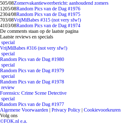
5
05/08
Zomervakantieweerbericht: aanhoudend zomers
12
05/08
Random Pics van de Dag #1976
23
04/08
Random Pics van de Dag #1975
7
03/08
VrijMiBabes #315 (not very sfw!)
41
03/08
Random Pics van de Dag #1974
De comments staan op de laatste pagina
Laatste reviews en specials
special
VrijMiBabes #316 (not very sfw!)
special
Random Pics van de Dag #1980
special
Random Pics van de Dag #1979
special
Random Pics van de Dag #1978
review
Forensics: Crime Scene Detective
special
Random Pics van de Dag #1977
Algemene Voorwaarden
|
Privacy Policy
|
Cookievoorkeuren
Volg ons
©FOK.nl e.a.