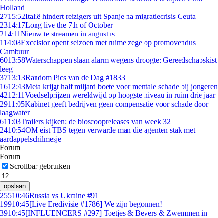
Holland
27
15:52
Italië hindert reizigers uit Spanje na migratiecrisis Ceuta
23
14:17
Long live the 7th of October
2
14:11
Nieuw te streamen in augustus
1
14:08
Excelsior opent seizoen met ruime zege op promovendus
Cambuur
60
13:58
Waterschappen slaan alarm wegens droogte: Gereedschapskist
leeg
37
13:13
Random Pics van de Dag #1833
16
12:43
Meta krijgt half miljard boete voor mentale schade bij jongeren
42
12:11
Voedselprijzen wereldwijd op hoogste niveau in ruim drie jaar
29
11:05
Kabinet geeft bedrijven geen compensatie voor schade door
laagwater
6
11:03
Trailers kijken: de bioscoopreleases van week 32
24
10:54
OM eist TBS tegen verwarde man die agenten stak met
aardappelschilmesje
Forum
Forum
Scrollbar gebruiken
opslaan
255
10:46
Russia vs Ukraine #91
199
10:45
[Live Eredivisie #1786] We zijn begonnen!
39
10:45
[INFLUENCERS #297] Toetjes & Bevers & Zwemmen in