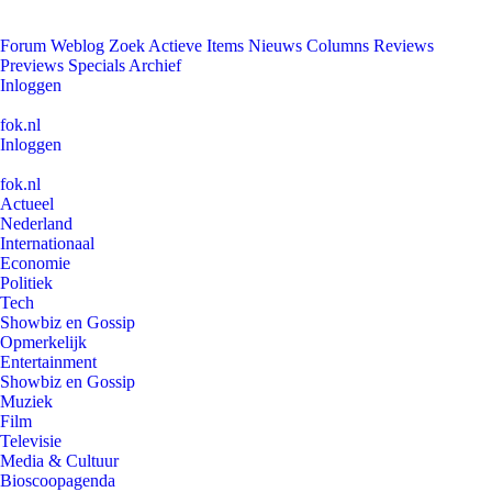
Forum
Weblog
Zoek
Actieve Items
Nieuws
Columns
Reviews
Previews
Specials
Archief
Inloggen
fok.nl
Inloggen
fok.nl
Actueel
Nederland
Internationaal
Economie
Politiek
Tech
Showbiz en Gossip
Opmerkelijk
Entertainment
Showbiz en Gossip
Muziek
Film
Televisie
Media & Cultuur
Bioscoopagenda