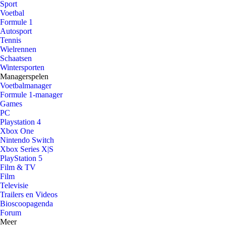
Sport
Voetbal
Formule 1
Autosport
Tennis
Wielrennen
Schaatsen
Wintersporten
Managerspelen
Voetbalmanager
Formule 1-manager
Games
PC
Playstation 4
Xbox One
Nintendo Switch
Xbox Series X|S
PlayStation 5
Film & TV
Film
Televisie
Trailers en Videos
Bioscoopagenda
Forum
Meer