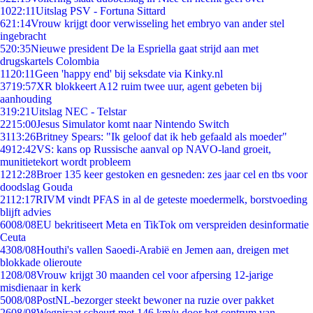
10
22:11
Uitslag PSV - Fortuna Sittard
6
21:14
Vrouw krijgt door verwisseling het embryo van ander stel
ingebracht
5
20:35
Nieuwe president De la Espriella gaat strijd aan met
drugskartels Colombia
11
20:11
Geen 'happy end' bij seksdate via Kinky.nl
37
19:57
XR blokkeert A12 ruim twee uur, agent gebeten bij
aanhouding
3
19:21
Uitslag NEC - Telstar
22
15:00
Jesus Simulator komt naar Nintendo Switch
31
13:26
Britney Spears: "Ik geloof dat ik heb gefaald als moeder"
49
12:42
VS: kans op Russische aanval op NAVO-land groeit,
munitietekort wordt probleem
12
12:28
Broer 135 keer gestoken en gesneden: zes jaar cel en tbs voor
doodslag Gouda
21
12:17
RIVM vindt PFAS in al de geteste moedermelk, borstvoeding
blijft advies
60
08/08
EU bekritiseert Meta en TikTok om verspreiden desinformatie
Ceuta
43
08/08
Houthi's vallen Saoedi-Arabië en Jemen aan, dreigen met
blokkade olieroute
12
08/08
Vrouw krijgt 30 maanden cel voor afpersing 12-jarige
misdienaar in kerk
50
08/08
PostNL-bezorger steekt bewoner na ruzie over pakket
26
08/08
Wegpiraat scheurt met 146 km/u door het centrum van