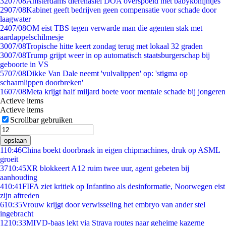
32
07/08
Amsterdams dierenasiel DOA overspoeld met babykonijntjes
29
07/08
Kabinet geeft bedrijven geen compensatie voor schade door
laagwater
24
07/08
OM eist TBS tegen verwarde man die agenten stak met
aardappelschilmesje
30
07/08
Tropische hitte keert zondag terug met lokaal 32 graden
30
07/08
Trump grijpt weer in op automatisch staatsburgerschap bij
geboorte in VS
57
07/08
Dikke Van Dale neemt 'vulvalippen' op: 'stigma op
schaamlippen doorbreken'
16
07/08
Meta krijgt half miljard boete voor mentale schade bij jongeren
Actieve items
Actieve items
Scrollbar gebruiken
opslaan
1
10:46
China boekt doorbraak in eigen chipmachines, druk op ASML
groeit
37
10:45
XR blokkeert A12 ruim twee uur, agent gebeten bij
aanhouding
4
10:41
FIFA ziet kritiek op Infantino als desinformatie, Noorwegen eist
zijn aftreden
6
10:35
Vrouw krijgt door verwisseling het embryo van ander stel
ingebracht
12
10:33
MIVD-baas lekt via Strava routes naar geheime kazerne