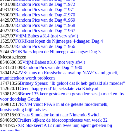
44
01/08
Random Pics van de Dag #1972
49
31/07
Random Pics van de Dag #1971
36
30/07
Random Pics van de Dag #1970
44
29/07
Random Pics van de Dag #1969
32
28/07
Random Pics van de Dag #1968
40
27/07
Random Pics van de Dag #1967
14
27/07
VrijMiBabes #314 (not very sfw!)
15
25/07
FOK!kers lopen de Nijmeegse 4-daagse: Dag 4
83
25/07
Random Pics van de Dag #1966
5
24/07
FOK!kers lopen de Nijmeegse 4-daagse: Dag 3
Meest gelezen
85466
06:35
VrijMiBabes #316 (not very sfw!)
57312
01:09
Random Pics van de Dag #1980
1804
12:42
VS: kans op Russische aanval op NAVO-land groeit,
munitietekort wordt probleem
1747
13:26
Britney Spears: "Ik geloof dat ik heb gefaald als moeder"
1526
20:11
Geen 'happy end' bij seksdate via Kinky.nl
1308
12:28
Broer 135 keer gestoken en gesneden: zes jaar cel en tbs
voor doodslag Gouda
1098
12:17
RIVM vindt PFAS in al de geteste moedermelk,
borstvoeding blijft advies
1003
15:00
Jesus Simulator komt naar Nintendo Switch
984
06:30
Trailers kijken: de bioscoopreleases van week 32
944
19:57
XR blokkeert A12 ruim twee uur, agent gebeten bij
aanhouding