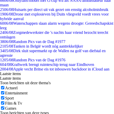
66
06/08
Onlyfans-model met G-cup wil als NASA-ambassadeur naar
maan
25
06/08
Huisarts per direct uit vak gezet om ernstig alcoholmisbruik
19
06/08
Drone met explosieven bij Duits vliegveld voedt vrees voor
hybride aanval
60
06/08
Waterschappen slaan alarm wegens droogte: Gereedschapskist
leeg
24
06/08
Zorgmedewerkster die 's nachts haar vriend bezocht terecht
ontslagen
38
06/08
Random Pics van de Dag #1977
21
05/08
Tanken in België wordt nóg aantrekkelijker
34
05/08
Dirk sluit supermarkt op de Wallen na golf van diefstal en
agressie
12
05/08
Random Pics van de Dag #1976
6
04/08
Kraftwerk brengt ruimteschip terug naar Eindhoven
20
04/08
Apple vecht Britse eis tot inbouwen backdoor in iCloud aan
Laatste items
Laatste items
Toon berichten uit deze thema's
Actueel
Entertainment
Sport
Film & Tv
Games
Toon berichten van deze types