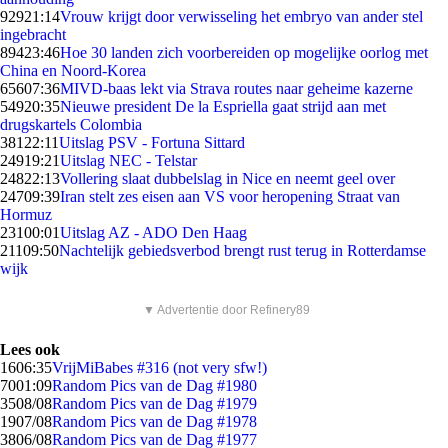
929
21:14
Vrouw krijgt door verwisseling het embryo van ander stel
ingebracht
894
23:46
Hoe 30 landen zich voorbereiden op mogelijke oorlog met
China en Noord-Korea
656
07:36
MIVD-baas lekt via Strava routes naar geheime kazerne
549
20:35
Nieuwe president De la Espriella gaat strijd aan met
drugskartels Colombia
381
22:11
Uitslag PSV - Fortuna Sittard
249
19:21
Uitslag NEC - Telstar
248
22:13
Vollering slaat dubbelslag in Nice en neemt geel over
247
09:39
Iran stelt zes eisen aan VS voor heropening Straat van
Hormuz
231
00:01
Uitslag AZ - ADO Den Haag
211
09:50
Nachtelijk gebiedsverbod brengt rust terug in Rotterdamse
wijk
▼ Advertentie door Refinery89
Lees ook
16
06:35
VrijMiBabes #316 (not very sfw!)
70
01:09
Random Pics van de Dag #1980
35
08/08
Random Pics van de Dag #1979
19
07/08
Random Pics van de Dag #1978
38
06/08
Random Pics van de Dag #1977