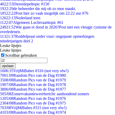
40
22:53
Dierenlepeltopic #150
19
22:29
de beheerder die mij oh zo moe maakt.
185
22:22
Post hier zo vaak mogelijk om 22:22 uur #76
126
22:13
Nederland toen
11
22:07
Algemeen Luchtvaarttopic #61
249
21:52
Wie gaan er dood in 2026?Post met een vleugje cynisme de
overledenen.
113
21:37
Roddelpraat onder vuur: ongepaste opmerkingen
minderjarigen deel 2
Leuke lijstjes
Leuke lijstjes
Scrollbar gebruiken
opslaan
16
06:35
VrijMiBabes #316 (not very sfw!)
70
01:09
Random Pics van de Dag #1980
35
08/08
Random Pics van de Dag #1979
19
07/08
Random Pics van de Dag #1978
38
06/08
Random Pics van de Dag #1977
5
05/08
Zomervakantieweerbericht: aanhoudend zomers
12
05/08
Random Pics van de Dag #1976
23
04/08
Random Pics van de Dag #1975
7
03/08
VrijMiBabes #315 (not very sfw!)
41
03/08
Random Pics van de Dag #1974