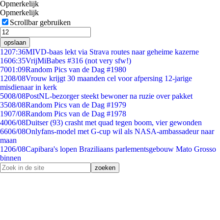
Opmerkelijk
Opmerkelijk
Scrollbar gebruiken
opslaan
12
07:36
MIVD-baas lekt via Strava routes naar geheime kazerne
16
06:35
VrijMiBabes #316 (not very sfw!)
70
01:09
Random Pics van de Dag #1980
12
08/08
Vrouw krijgt 30 maanden cel voor afpersing 12-jarige
misdienaar in kerk
50
08/08
PostNL-bezorger steekt bewoner na ruzie over pakket
35
08/08
Random Pics van de Dag #1979
19
07/08
Random Pics van de Dag #1978
40
06/08
Duitser (93) crasht met quad tegen boom, vier gewonden
66
06/08
Onlyfans-model met G-cup wil als NASA-ambassadeur naar
maan
12
06/08
Capibara's lopen Braziliaans parlementsgebouw Mato Grosso
binnen