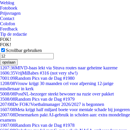
Weblog
Fotoboek
Prijsvragen
Contact
Colofon
Feedback
Tip de redactie
FOK!
FOK!
Scrollbar gebruiken
opslaan
12
07:36
MIVD-baas lekt via Strava routes naar geheime kazerne
16
06:35
VrijMiBabes #316 (not very sfw!)
70
01:09
Random Pics van de Dag #1980
12
08/08
Vrouw krijgt 30 maanden cel voor afpersing 12-jarige
misdienaar in kerk
50
08/08
PostNL-bezorger steekt bewoner na ruzie over pakket
35
08/08
Random Pics van de Dag #1979
2
07/08
De FOK!Voetbalmanager 2026/2027 is begonnen
16
07/08
Meta krijgt half miljard boete voor mentale schade bij jongeren
20
07/08
Denemarken pakt AI-gebruik in scholen aan: extra mondelinge
examens
19
07/08
Random Pics van de Dag #1978