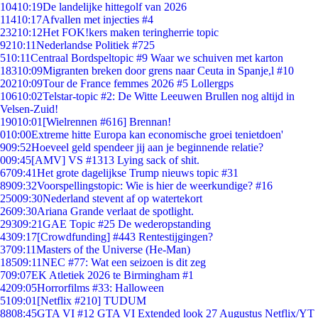
104
10:19
De landelijke hittegolf van 2026
114
10:17
Afvallen met injecties #4
232
10:12
Het FOK!kers maken teringherrie topic
92
10:11
Nederlandse Politiek #725
5
10:11
Centraal Bordspeltopic #9 Waar we schuiven met karton
183
10:09
Migranten breken door grens naar Ceuta in Spanje,l #10
202
10:09
Tour de France femmes 2026 #5 Lollergps
106
10:02
Telstar-topic #2: De Witte Leeuwen Brullen nog altijd in
Velsen-Zuid!
190
10:01
[Wielrennen #616] Brennan!
0
10:00
Extreme hitte Europa kan economische groei tenietdoen'
9
09:52
Hoeveel geld spendeer jij aan je beginnende relatie?
0
09:45
[AMV] VS #1313 Lying sack of shit.
67
09:41
Het grote dagelijkse Trump nieuws topic #31
89
09:32
Voorspellingstopic: Wie is hier de weerkundige? #16
250
09:30
Nederland stevent af op watertekort
26
09:30
Ariana Grande verlaat de spotlight.
293
09:21
GAE Topic #25 De wederopstanding
43
09:17
[Crowdfunding] #443 Rentestijgingen?
37
09:11
Masters of the Universe (He-Man)
185
09:11
NEC #77: Wat een seizoen is dit zeg
7
09:07
EK Atletiek 2026 te Birmingham #1
42
09:05
Horrorfilms #33: Halloween
51
09:01
[Netflix #210] TUDUM
88
08:45
GTA VI #12 GTA VI Extended look 27 Augustus Netflix/YT