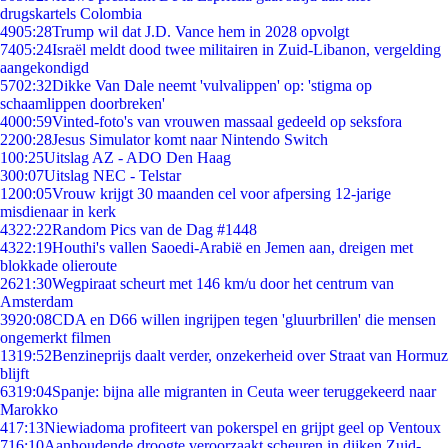
drugskartels Colombia
49
05:28
Trump wil dat J.D. Vance hem in 2028 opvolgt
74
05:24
Israël meldt dood twee militairen in Zuid-Libanon, vergelding
aangekondigd
57
02:32
Dikke Van Dale neemt 'vulvalippen' op: 'stigma op
schaamlippen doorbreken'
40
00:59
Vinted-foto's van vrouwen massaal gedeeld op seksfora
22
00:28
Jesus Simulator komt naar Nintendo Switch
1
00:25
Uitslag AZ - ADO Den Haag
3
00:07
Uitslag NEC - Telstar
12
00:05
Vrouw krijgt 30 maanden cel voor afpersing 12-jarige
misdienaar in kerk
43
22:22
Random Pics van de Dag #1448
43
22:19
Houthi's vallen Saoedi-Arabië en Jemen aan, dreigen met
blokkade olieroute
26
21:30
Wegpiraat scheurt met 146 km/u door het centrum van
Amsterdam
39
20:08
CDA en D66 willen ingrijpen tegen 'gluurbrillen' die mensen
ongemerkt filmen
13
19:52
Benzineprijs daalt verder, onzekerheid over Straat van Hormuz
blijft
63
19:04
Spanje: bijna alle migranten in Ceuta weer teruggekeerd naar
Marokko
4
17:13
Niewiadoma profiteert van pokerspel en grijpt geel op Ventoux
7
16:10
Aanhoudende droogte veroorzaakt scheuren in dijken Zuid-