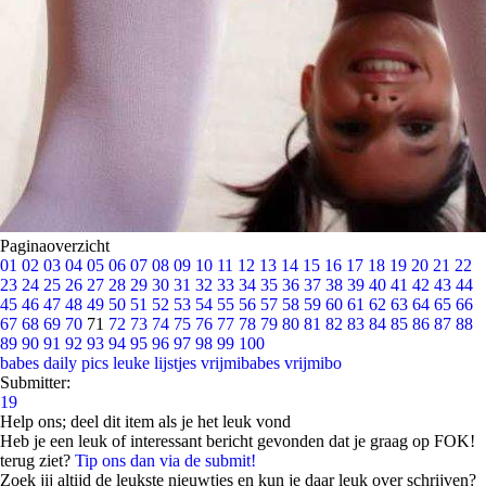
Paginaoverzicht
01
02
03
04
05
06
07
08
09
10
11
12
13
14
15
16
17
18
19
20
21
22
23
24
25
26
27
28
29
30
31
32
33
34
35
36
37
38
39
40
41
42
43
44
45
46
47
48
49
50
51
52
53
54
55
56
57
58
59
60
61
62
63
64
65
66
67
68
69
70
71
72
73
74
75
76
77
78
79
80
81
82
83
84
85
86
87
88
89
90
91
92
93
94
95
96
97
98
99
100
babes
daily pics
leuke lijstjes
vrijmibabes
vrijmibo
Submitter:
19
Help ons; deel dit item als je het leuk vond
Heb je een leuk of interessant bericht gevonden dat je graag op FOK!
terug ziet?
Tip ons dan via de submit!
Zoek jij altijd de leukste nieuwtjes en kun je daar leuk over schrijven?