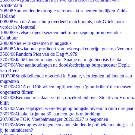
Amsterdam
7
08/08
Aanhoudende droogte veroorzaakt scheuren in dijken Zuid-
Holland
0
08/08
Van de Zandschulp overleeft matchpoints, ook Griekspoor
verder in Montreal
1
08/08
Excelsior opent seizoen met ruime zege op promovendus
Cambuur
2
08/08
Nieuw te streamen in augustus
4
08/08
Niewiadoma profiteert van pokerspel en grijpt geel op Ventoux
35
08/08
Random Pics van de Dag #1979
27
07/08
Italië hindert reizigers uit Spanje na migratiecrisis Ceuta
24
07/08
Vier aanhoudingen na doodsbedreiging burgemeester Depla
van Breda
11
07/08
Smokkelbende opgerold in Spanje, verdienden miljoenen aan
migranten
39
07/08
CDA en D66 willen ingrijpen tegen 'gluurbrillen' die mensen
ongemerkt filmen
13
07/08
Benzineprijs daalt verder, onzekerheid over Straat van Hormuz
blijft
42
07/08
Voedselprijzen wereldwijd op hoogste niveau in ruim drie jaar
23
07/08
Quake krijgt na 30 jaar een gratis uitbreiding
2
07/08
De FOK!Voetbalmanager 2026/2027 is begonnen
71
07/08
Meer agressie tegen een andersluidende politieke mening, laat
jij je intimideren?