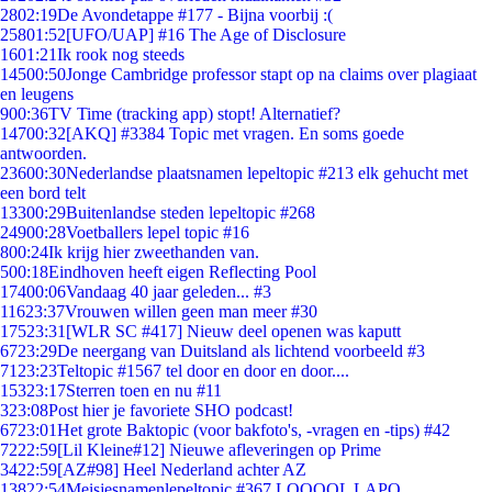
28
02:19
De Avondetappe #177 - Bijna voorbij :(
258
01:52
[UFO/UAP] #16 The Age of Disclosure
16
01:21
Ik rook nog steeds
145
00:50
Jonge Cambridge professor stapt op na claims over plagiaat
en leugens
9
00:36
TV Time (tracking app) stopt! Alternatief?
147
00:32
[AKQ] #3384 Topic met vragen. En soms goede
antwoorden.
236
00:30
Nederlandse plaatsnamen lepeltopic #213 elk gehucht met
een bord telt
133
00:29
Buitenlandse steden lepeltopic #268
249
00:28
Voetballers lepel topic #16
8
00:24
Ik krijg hier zweethanden van.
5
00:18
Eindhoven heeft eigen Reflecting Pool
174
00:06
Vandaag 40 jaar geleden... #3
116
23:37
Vrouwen willen geen man meer #30
175
23:31
[WLR SC #417] Nieuw deel openen was kaputt
67
23:29
De neergang van Duitsland als lichtend voorbeeld #3
71
23:23
Teltopic #1567 tel door en door en door....
153
23:17
Sterren toen en nu #11
3
23:08
Post hier je favoriete SHO podcast!
67
23:01
Het grote Baktopic (voor bakfoto's, -vragen en -tips) #42
72
22:59
[Lil Kleine#12] Nieuwe afleveringen op Prime
34
22:59
[AZ#98] Heel Nederland achter AZ
138
22:54
Meisjesnamenlepeltopic #367 LOOOOL LAPO