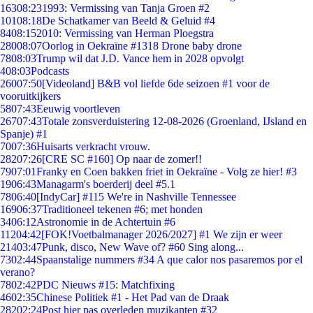
163
08:23
1993: Vermissing van Tanja Groen #2
101
08:18
De Schatkamer van Beeld & Geluid #4
84
08:15
2010: Vermissing van Herman Ploegstra
280
08:07
Oorlog in Oekraïne #1318 Drone baby drone
78
08:03
Trump wil dat J.D. Vance hem in 2028 opvolgt
4
08:03
Podcasts
260
07:50
[Videoland] B&B vol liefde 6de seizoen #1 voor de
vooruitkijkers
58
07:43
Eeuwig voortleven
267
07:43
Totale zonsverduistering 12-08-2026 (Groenland, IJsland en
Spanje) #1
70
07:36
Huisarts verkracht vrouw.
282
07:26
[CRE SC #160] Op naar de zomer!!
79
07:01
Franky en Coen bakken friet in Oekraïne - Volg ze hier! #3
19
06:43
Managarm's boerderij deel #5.1
78
06:40
[IndyCar] #115 We're in Nashville Tennessee
169
06:37
Traditioneel tekenen #6; met honden
34
06:12
Astronomie in de Achtertuin #6
112
04:42
[FOK!Voetbalmanager 2026/2027] #1 We zijn er weer
214
03:47
Punk, disco, New Wave of? #60 Sing along...
73
02:44
Spaanstalige nummers #34 A que calor nos pasaremos por el
verano?
78
02:42
PDC Nieuws #15: Matchfixing
46
02:35
Chinese Politiek #1 - Het Pad van de Draak
282
02:24
Post hier pas overleden muzikanten #32