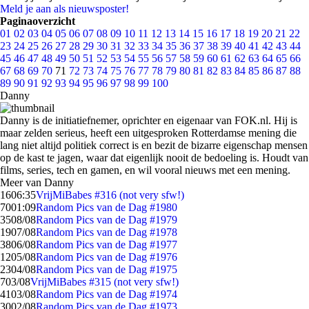
Meld je aan als nieuwsposter!
Paginaoverzicht
01
02
03
04
05
06
07
08
09
10
11
12
13
14
15
16
17
18
19
20
21
22
23
24
25
26
27
28
29
30
31
32
33
34
35
36
37
38
39
40
41
42
43
44
45
46
47
48
49
50
51
52
53
54
55
56
57
58
59
60
61
62
63
64
65
66
67
68
69
70
71
72
73
74
75
76
77
78
79
80
81
82
83
84
85
86
87
88
89
90
91
92
93
94
95
96
97
98
99
100
Danny
Danny is de initiatiefnemer, oprichter en eigenaar van FOK.nl. Hij is
maar zelden serieus, heeft een uitgesproken Rotterdamse mening die
lang niet altijd politiek correct is en bezit de bizarre eigenschap mensen
op de kast te jagen, waar dat eigenlijk nooit de bedoeling is. Houdt van
films, series, tech en gamen, en wil vooral nieuws met een mening.
Meer van Danny
16
06:35
VrijMiBabes #316 (not very sfw!)
70
01:09
Random Pics van de Dag #1980
35
08/08
Random Pics van de Dag #1979
19
07/08
Random Pics van de Dag #1978
38
06/08
Random Pics van de Dag #1977
12
05/08
Random Pics van de Dag #1976
23
04/08
Random Pics van de Dag #1975
7
03/08
VrijMiBabes #315 (not very sfw!)
41
03/08
Random Pics van de Dag #1974
30
02/08
Random Pics van de Dag #1973