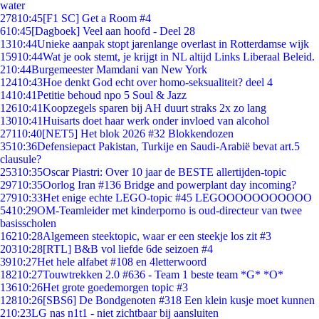
water
278
10:45
[F1 SC] Get a Room #4
6
10:45
[Dagboek] Veel aan hoofd - Deel 28
13
10:44
Unieke aanpak stopt jarenlange overlast in Rotterdamse wijk
159
10:44
Wat je ook stemt, je krijgt in NL altijd Links Liberaal Beleid.
2
10:44
Burgemeester Mamdani van New York
124
10:43
Hoe denkt God echt over homo-seksualiteit? deel 4
14
10:41
Petitie behoud npo 5 Soul & Jazz
126
10:41
Koopzegels sparen bij AH duurt straks 2x zo lang
130
10:41
Huisarts doet haar werk onder invloed van alcohol
271
10:40
[NET5] Het blok 2026 #32 Blokkendozen
35
10:36
Defensiepact Pakistan, Turkije en Saudi-Arabië bevat art.5
clausule?
253
10:35
Oscar Piastri: Over 10 jaar de BESTE allertijden-topic
297
10:35
Oorlog Iran #136 Bridge and powerplant day incoming?
279
10:33
Het enige echte LEGO-topic #45 LEGOOOOOOOOOOO
54
10:29
OM-Teamleider met kinderporno is oud-directeur van twee
basisscholen
162
10:28
Algemeen steektopic, waar er een steekje los zit #3
203
10:28
[RTL] B&B vol liefde 6de seizoen #4
39
10:27
Het hele alfabet #108 en 4letterwoord
182
10:27
Touwtrekken 2.0 #636 - Team 1 beste team *G* *O*
136
10:26
Het grote goedemorgen topic #3
128
10:26
[SBS6] De Bondgenoten #318 Een klein kusje moet kunnen
2
10:23
LG nas n1t1 - niet zichtbaar bij aansluiten