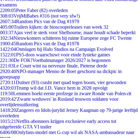
examens
22
09:05
Peter Faber (82) overleden
3
08:03
VrijMiBabes #316 (not very sfw!)
26
07:34
Random Pics van de Dag #1979
4
05:00
Trailers kijken: de bioscoopreleases van week 32
0
03:37
Ajax veel te sterk voor Shelbourne, maar houdt schade beperkt
1
02:34
Nieuwkomers schitteren bij ruime Europese zege FC Twente
19
00:45
Random Pics van de Dag #1978
14
22:04
Ontslagen bij Halo Studios na Campaign Evolved
15
22:01
PS5-doos waarschuwt voor einde fysieke games
2
21:30
De FOK!Voetbalmanager 2026/2027 is begonnen
2
21:03
Le Court wint na nerveuze finale, Pieterse derde
29
20:40
NPO-manager Menno de Boer geschorst na dickpic in
groepsapp
27
20:11
Duitser (93) crasht met quad tegen boom, vier gewonden
43
20:03
Trump wil dat J.D. Vance hem in 2028 opvolgt
1
19:50
Lemmen boekt eerste profzege in zware Ronde van Polen-rit
20
19:42
'Zwarte weduwes' in Rusland trouwen soldaten voor
overlijdensuitkering
14
18:20
Zangeres en Idols-jurylid Jerney Kaagman op 79-jarige leeftijd
overleden
10
15:21
Netflix-abonnees krijgen exclusieve early access tot
uitgebreide GTA VI trailer
64
06/08
Onlyfans-model met G-cup wil als NASA-ambassadeur naar
maan