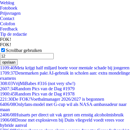
Weblog
Fotoboek
Prijsvragen
Contact
Colofon
Feedback
Tip de redactie
FOK!
FOK!
Scrollbar gebruiken
opslaan
11
09:40
Meta krijgt half miljard boete voor mentale schade bij jongeren
17
09:37
Denemarken pakt AI-gebruik in scholen aan: extra mondelinge
examens
3
08:03
VrijMiBabes #316 (not very sfw!)
26
07:34
Random Pics van de Dag #1979
19
00:45
Random Pics van de Dag #1978
2
21:30
De FOK!Voetbalmanager 2026/2027 is begonnen
64
06/08
Onlyfans-model met G-cup wil als NASA-ambassadeur naar
maan
24
06/08
Huisarts per direct uit vak gezet om ernstig alcoholmisbruik
19
06/08
Drone met explosieven bij Duits vliegveld voedt vrees voor
hybride aanval