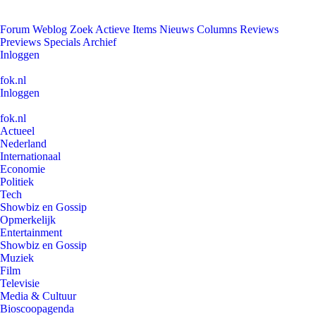
Forum
Weblog
Zoek
Actieve Items
Nieuws
Columns
Reviews
Previews
Specials
Archief
Inloggen
fok.nl
Inloggen
fok.nl
Actueel
Nederland
Internationaal
Economie
Politiek
Tech
Showbiz en Gossip
Opmerkelijk
Entertainment
Showbiz en Gossip
Muziek
Film
Televisie
Media & Cultuur
Bioscoopagenda