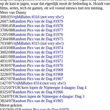
op de kast te jagen, waar dat eigenlijk nooit de bedoeling is. Houdt van
films, series, tech en gamen, en wil vooral nieuws met een mening.
Meer van Danny
3
08:03
VrijMiBabes #316 (not very sfw!)
26
07:34
Random Pics van de Dag #1979
19
00:45
Random Pics van de Dag #1978
37
06/08
Random Pics van de Dag #1977
12
05/08
Random Pics van de Dag #1976
23
04/08
Random Pics van de Dag #1975
7
03/08
VrijMiBabes #315 (not very sfw!)
41
03/08
Random Pics van de Dag #1974
30
02/08
Random Pics van de Dag #1973
44
01/08
Random Pics van de Dag #1972
49
31/07
Random Pics van de Dag #1971
36
30/07
Random Pics van de Dag #1970
44
29/07
Random Pics van de Dag #1969
32
28/07
Random Pics van de Dag #1968
40
27/07
Random Pics van de Dag #1967
14
27/07
VrijMiBabes #314 (not very sfw!)
15
25/07
FOK!kers lopen de Nijmeegse 4-daagse: Dag 4
83
25/07
Random Pics van de Dag #1966
5
24/07
FOK!kers lopen de Nijmeegse 4-daagse: Dag 3
38
24/07
Random Pics van de Dag #1965
Meest gelezen
63576
00:45
Random Pics van de Dag #1978