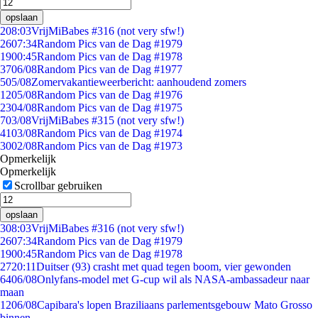
opslaan
2
08:03
VrijMiBabes #316 (not very sfw!)
26
07:34
Random Pics van de Dag #1979
19
00:45
Random Pics van de Dag #1978
37
06/08
Random Pics van de Dag #1977
5
05/08
Zomervakantieweerbericht: aanhoudend zomers
12
05/08
Random Pics van de Dag #1976
23
04/08
Random Pics van de Dag #1975
7
03/08
VrijMiBabes #315 (not very sfw!)
41
03/08
Random Pics van de Dag #1974
30
02/08
Random Pics van de Dag #1973
Opmerkelijk
Opmerkelijk
Scrollbar gebruiken
opslaan
3
08:03
VrijMiBabes #316 (not very sfw!)
26
07:34
Random Pics van de Dag #1979
19
00:45
Random Pics van de Dag #1978
27
20:11
Duitser (93) crasht met quad tegen boom, vier gewonden
64
06/08
Onlyfans-model met G-cup wil als NASA-ambassadeur naar
maan
12
06/08
Capibara's lopen Braziliaans parlementsgebouw Mato Grosso
binnen