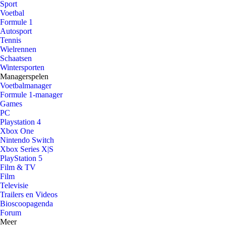
Sport
Voetbal
Formule 1
Autosport
Tennis
Wielrennen
Schaatsen
Wintersporten
Managerspelen
Voetbalmanager
Formule 1-manager
Games
PC
Playstation 4
Xbox One
Nintendo Switch
Xbox Series X|S
PlayStation 5
Film & TV
Film
Televisie
Trailers en Videos
Bioscoopagenda
Forum
Meer