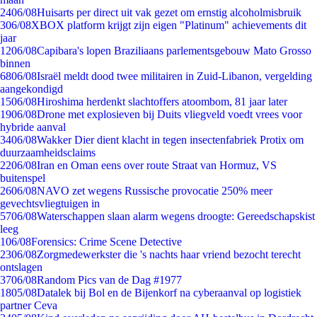
24
06/08
Huisarts per direct uit vak gezet om ernstig alcoholmisbruik
3
06/08
XBOX platform krijgt zijn eigen "Platinum" achievements dit
jaar
12
06/08
Capibara's lopen Braziliaans parlementsgebouw Mato Grosso
binnen
68
06/08
Israël meldt dood twee militairen in Zuid-Libanon, vergelding
aangekondigd
15
06/08
Hiroshima herdenkt slachtoffers atoombom, 81 jaar later
19
06/08
Drone met explosieven bij Duits vliegveld voedt vrees voor
hybride aanval
34
06/08
Wakker Dier dient klacht in tegen insectenfabriek Protix om
duurzaamheidsclaims
22
06/08
Iran en Oman eens over route Straat van Hormuz, VS
buitenspel
26
06/08
NAVO zet wegens Russische provocatie 250% meer
gevechtsvliegtuigen in
57
06/08
Waterschappen slaan alarm wegens droogte: Gereedschapskist
leeg
1
06/08
Forensics: Crime Scene Detective
23
06/08
Zorgmedewerkster die 's nachts haar vriend bezocht terecht
ontslagen
37
06/08
Random Pics van de Dag #1977
18
05/08
Datalek bij Bol en de Bijenkorf na cyberaanval op logistiek
partner Ceva