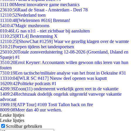
11
11:00
Meest innovatieve game mechanics
236
10:56
Raad de Straat - Amsterdam - Deel 78
121
10:52
Nederland toen
113
10:48
[Wielrennen #616] Brennan!
54
10:47
Magic mushrooms
0
10:46
LG nas n1t1 - niet zichtbaar bij aansluiten
11
10:25
[RTL4] Bestemming X
121
10:25
[ShowChat #1259] Waar we gezellig klagen over de warmte
5
10:21
Poepen tijdens het tandenpoetsen
250
10:20
Totale zonsverduistering 12-08-2026 (Groenland, IJsland en
Spanje) #1
35
10:20
Errol Keyner: Accountants willen gewoon niks leren van hun
fouten
73
10:19
Een tactische/militaire analyse van het front in Oekraïne #31
133
10:04
[WLR SC #417] Nieuw deel openen was kaputt
162
09:42
Politieke podcasts #1
42
09:39
Zoon(11) onderneemt werkelijk geen reet in de vakantie
14
09:24
Rechtszaak dodelijk ongeluk uitgesteld vanwege vakantie
advocaat
19
09:19
[ATP Tour] #169 Tosti Tallon back on fire
80
09:08
Meer dan 40 uur werken.
Leuke lijstjes
Leuke lijstjes
Scrollbar gebruiken