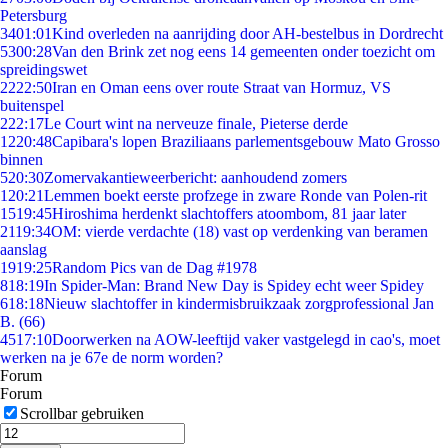
Petersburg
34
01:01
Kind overleden na aanrijding door AH-bestelbus in Dordrecht
53
00:28
Van den Brink zet nog eens 14 gemeenten onder toezicht om
spreidingswet
22
22:50
Iran en Oman eens over route Straat van Hormuz, VS
buitenspel
2
22:17
Le Court wint na nerveuze finale, Pieterse derde
12
20:48
Capibara's lopen Braziliaans parlementsgebouw Mato Grosso
binnen
5
20:30
Zomervakantieweerbericht: aanhoudend zomers
1
20:21
Lemmen boekt eerste profzege in zware Ronde van Polen-rit
15
19:45
Hiroshima herdenkt slachtoffers atoombom, 81 jaar later
21
19:34
OM: vierde verdachte (18) vast op verdenking van beramen
aanslag
19
19:25
Random Pics van de Dag #1978
8
18:19
In Spider-Man: Brand New Day is Spidey echt weer Spidey
6
18:18
Nieuw slachtoffer in kindermisbruikzaak zorgprofessional Jan
B. (66)
45
17:10
Doorwerken na AOW-leeftijd vaker vastgelegd in cao's, moet
werken na je 67e de norm worden?
Forum
Forum
Scrollbar gebruiken