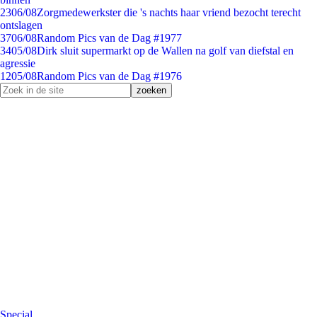
23
06/08
Zorgmedewerkster die 's nachts haar vriend bezocht terecht
ontslagen
37
06/08
Random Pics van de Dag #1977
34
05/08
Dirk sluit supermarkt op de Wallen na golf van diefstal en
agressie
12
05/08
Random Pics van de Dag #1976
Special