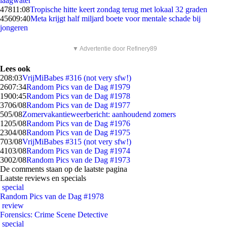
laagwater
478
11:08
Tropische hitte keert zondag terug met lokaal 32 graden
456
09:40
Meta krijgt half miljard boete voor mentale schade bij
jongeren
▼ Advertentie door Refinery89
Lees ook
2
08:03
VrijMiBabes #316 (not very sfw!)
26
07:34
Random Pics van de Dag #1979
19
00:45
Random Pics van de Dag #1978
37
06/08
Random Pics van de Dag #1977
5
05/08
Zomervakantieweerbericht: aanhoudend zomers
12
05/08
Random Pics van de Dag #1976
23
04/08
Random Pics van de Dag #1975
7
03/08
VrijMiBabes #315 (not very sfw!)
41
03/08
Random Pics van de Dag #1974
30
02/08
Random Pics van de Dag #1973
De comments staan op de laatste pagina
Laatste reviews en specials
special
Random Pics van de Dag #1978
review
Forensics: Crime Scene Detective
special