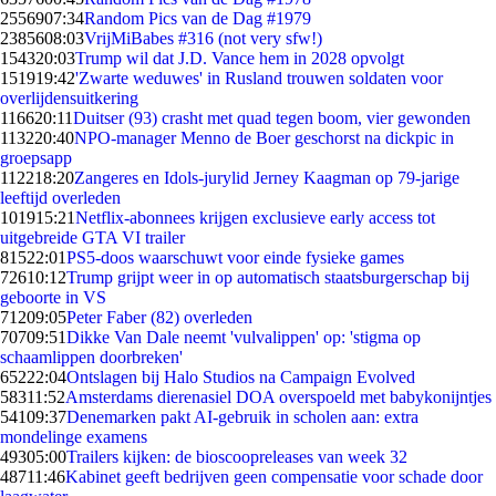
25569
07:34
Random Pics van de Dag #1979
23856
08:03
VrijMiBabes #316 (not very sfw!)
1543
20:03
Trump wil dat J.D. Vance hem in 2028 opvolgt
1519
19:42
'Zwarte weduwes' in Rusland trouwen soldaten voor
overlijdensuitkering
1166
20:11
Duitser (93) crasht met quad tegen boom, vier gewonden
1132
20:40
NPO-manager Menno de Boer geschorst na dickpic in
groepsapp
1122
18:20
Zangeres en Idols-jurylid Jerney Kaagman op 79-jarige
leeftijd overleden
1019
15:21
Netflix-abonnees krijgen exclusieve early access tot
uitgebreide GTA VI trailer
815
22:01
PS5-doos waarschuwt voor einde fysieke games
726
10:12
Trump grijpt weer in op automatisch staatsburgerschap bij
geboorte in VS
712
09:05
Peter Faber (82) overleden
707
09:51
Dikke Van Dale neemt 'vulvalippen' op: 'stigma op
schaamlippen doorbreken'
652
22:04
Ontslagen bij Halo Studios na Campaign Evolved
583
11:52
Amsterdams dierenasiel DOA overspoeld met babykonijntjes
541
09:37
Denemarken pakt AI-gebruik in scholen aan: extra
mondelinge examens
493
05:00
Trailers kijken: de bioscoopreleases van week 32
487
11:46
Kabinet geeft bedrijven geen compensatie voor schade door