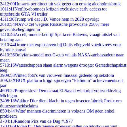
24
12:00
Huisarts per direct uit vak gezet om ernstig alcoholmisbruik
10
11:41
Netflix-abonnees krijgen exclusieve early access tot
uitgebreide GTA VI trailer
43
11:36
Trump wil dat J.D. Vance hem in 2028 opvolgt
26
10:54
NAVO zet wegens Russische provocatie 250% meer
gevechtsvliegtuigen in
14
10:46
Accell, moederbedrijf Sparta en Batavus, vraagt uitstel van
betaling aan
19
10:44
Drone met explosieven bij Duits vliegveld voedt vrees voor
hybride aanval
64
10:36
Onlyfans-model met G-cup wil als NASA-ambassadeur naar
maan
57
10:16
Waterschappen slaan alarm wegens droogte: Gereedschapskist
leeg
39
09:53
Vinted-foto's van vrouwen massaal gedeeld op seksfora
3
09:33
XBOX platform krijgt zijn eigen "Platinum" achievements dit
jaar
46
09:22
Progressieve Democraat El-Sayed wint nipt voorverkiezing
Michigan
34
08:18
Wakker Dier dient klacht in tegen insectenfabriek Protix om
duurzaamheidsclaims
85
04:44
'Witte' mannen discrimineren is volgens OM geen enkel
probleem
37
04:13
Random Pics van de Dag #1977
27
03:06
Doden bij Oekraïense droneaanvallen op Moskou en Sint-