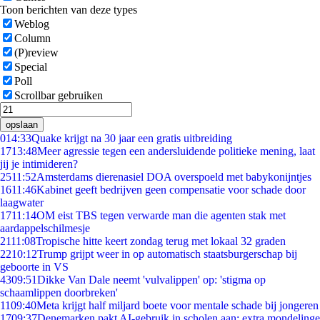
Toon berichten van deze types
Weblog
Column
(P)review
Special
Poll
Scrollbar gebruiken
opslaan
0
14:33
Quake krijgt na 30 jaar een gratis uitbreiding
17
13:48
Meer agressie tegen een andersluidende politieke mening, laat
jij je intimideren?
25
11:52
Amsterdams dierenasiel DOA overspoeld met babykonijntjes
16
11:46
Kabinet geeft bedrijven geen compensatie voor schade door
laagwater
17
11:14
OM eist TBS tegen verwarde man die agenten stak met
aardappelschilmesje
21
11:08
Tropische hitte keert zondag terug met lokaal 32 graden
22
10:12
Trump grijpt weer in op automatisch staatsburgerschap bij
geboorte in VS
43
09:51
Dikke Van Dale neemt 'vulvalippen' op: 'stigma op
schaamlippen doorbreken'
11
09:40
Meta krijgt half miljard boete voor mentale schade bij jongeren
17
09:37
Denemarken pakt AI-gebruik in scholen aan: extra mondelinge