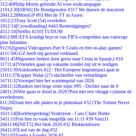
3
12:40
Philip Morris gebruikt AI voor rookcampagne
219
12:30
[SBS6] De Bondgenoten #317 We dansen de macaroni
284
12:28
MotoGP #93 Met de TT in Assen
18
12:23
Tony Scott (54) overleden
18
12:14
[Crowdfunding] #443 Rentestijgingen?
45
12:10
[Netflix #210] TUDUM
84
12:08
UEFA kondigt boycot van FIFA-competities aan vanwege
plan Infantino
9
12:02
[gratis] Videogames Part 9: Gratis en free-to-play games!
41
11:50
GGZ heeft mij gezond verklaard.
96
11:45
Migranten breken door grens naar Ceuta in Spanje,l #10
117
11:42
Vrienden gaan op vakantie zonder mij uit te nodigen
250
11:39
Asielzoekers #22 : Het Europese migratiepact gaat in
111
11:37
Kapper Walat (27) slachtoffer van vernielingen
167
11:32
Voorspel hier het warmtegetal van 2026
268
11:32
Banken met hoge rente topic #95 - Dichter naar de 0
240
11:26
Wie gaan er dood in 2026?Post met een vleugje cynisme de
overledenen.
6
11:26
Draai hier alle platen in je platenkast #32 (The Torture Never
Stops)
16
11:14
[Boekbespreking] Yesteryear - Caro Claire Burke
54
11:11
Post hier zo vaak mogelijk om 11:11 #39 Vanz11
266
11:06
[NET5] Het blok 2026 #32 Blokkendozen
264
11:05
Lied van de dag #52
79
11:05
Vuelta a España 2026 #1