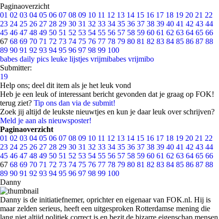
Paginaoverzicht
01
02
03
04
05
06
07
08
09
10
11
12
13
14
15
16
17
18
19
20
21
22
23
24
25
26
27
28
29
30
31
32
33
34
35
36
37
38
39
40
41
42
43
44
45
46
47
48
49
50
51
52
53
54
55
56
57
58
59
60
61
62
63
64
65
66
67
68
69
70
71
72
73
74
75
76
77
78
79
80
81
82
83
84
85
86
87
88
89
90
91
92
93
94
95
96
97
98
99
100
babes
daily pics
leuke lijstjes
vrijmibabes
vrijmibo
Submitter:
19
Help ons; deel dit item als je het leuk vond
Heb je een leuk of interessant bericht gevonden dat je graag op FOK!
terug ziet?
Tip ons dan via de submit!
Zoek jij altijd de leukste nieuwtjes en kun je daar leuk over schrijven?
Meld je aan als nieuwsposter!
Paginaoverzicht
01
02
03
04
05
06
07
08
09
10
11
12
13
14
15
16
17
18
19
20
21
22
23
24
25
26
27
28
29
30
31
32
33
34
35
36
37
38
39
40
41
42
43
44
45
46
47
48
49
50
51
52
53
54
55
56
57
58
59
60
61
62
63
64
65
66
67
68
69
70
71
72
73
74
75
76
77
78
79
80
81
82
83
84
85
86
87
88
89
90
91
92
93
94
95
96
97
98
99
100
Danny
Danny is de initiatiefnemer, oprichter en eigenaar van FOK.nl. Hij is
maar zelden serieus, heeft een uitgesproken Rotterdamse mening die
lang niet altijd politiek correct is en bezit de bizarre eigenschap mensen