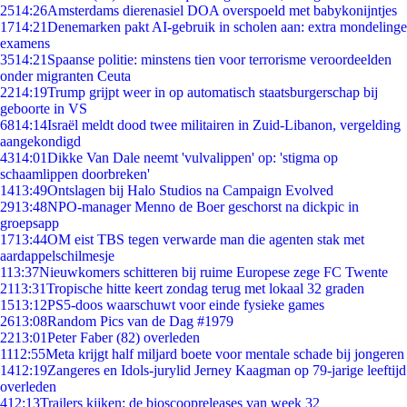
25
14:26
Amsterdams dierenasiel DOA overspoeld met babykonijntjes
17
14:21
Denemarken pakt AI-gebruik in scholen aan: extra mondelinge
examens
35
14:21
Spaanse politie: minstens tien voor terrorisme veroordeelden
onder migranten Ceuta
22
14:19
Trump grijpt weer in op automatisch staatsburgerschap bij
geboorte in VS
68
14:14
Israël meldt dood twee militairen in Zuid-Libanon, vergelding
aangekondigd
43
14:01
Dikke Van Dale neemt 'vulvalippen' op: 'stigma op
schaamlippen doorbreken'
14
13:49
Ontslagen bij Halo Studios na Campaign Evolved
29
13:48
NPO-manager Menno de Boer geschorst na dickpic in
groepsapp
17
13:44
OM eist TBS tegen verwarde man die agenten stak met
aardappelschilmesje
1
13:37
Nieuwkomers schitteren bij ruime Europese zege FC Twente
21
13:31
Tropische hitte keert zondag terug met lokaal 32 graden
15
13:12
PS5-doos waarschuwt voor einde fysieke games
26
13:08
Random Pics van de Dag #1979
22
13:01
Peter Faber (82) overleden
11
12:55
Meta krijgt half miljard boete voor mentale schade bij jongeren
14
12:19
Zangeres en Idols-jurylid Jerney Kaagman op 79-jarige leeftijd
overleden
4
12:13
Trailers kijken: de bioscoopreleases van week 32