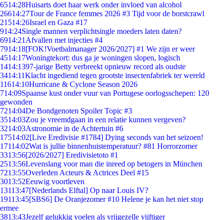
65
14:28
Huisarts doet haar werk onder invloed van alcohol
266
14:27
Tour de France femmes 2026 #3 Tijd voor de borstcrawl
215
14:26
Israel en Gaza #17
9
14:24
Single mannen verplichtsingle moeders laten daten?
69
14:21
Afvallen met injecties #4
79
14:18
[FOK!Voetbalmanager 2026/2027] #1 We zijn er weer
45
14:17
Woningtekort: dus ga je woningen slopen, logisch
14
14:13
97-jarige Betty verbreekt opnieuw record als oudste
34
14:11
Klacht ingediend tegen grootste insectenfabriek ter wereld
116
14:10
Hurricane & Cyclone Season 2026
7
14:09
Spaanse kust onder vuur van Portugese oorlogsschepen: 120
gewonden
72
14:04
De Bondgenoten Spoiler Topic #3
35
14:03
Zou je vreemdgaan in een relatie kunnen vergeven?
32
14:03
Astronomie in de Achtertuin #6
175
14:02
[Live Eredivisie #1784] Dying seconds van het seizoen!
171
14:02
Wat is jullie binnenhuistemperatuur? #81 Horrorzomer
33
13:56
[2026/2027] Eredivisietoto #1
25
13:56
Levenslang voor man die inreed op betogers in München
72
13:55
Overleden Acteurs & Actrices Deel #15
30
13:52
Eeuwig voortleven
131
13:47
[Nederlands Elftal] Op naar Louis IV?
191
13:45
[SBS6] De Oranjezomer #10 Helene je kan het niet stop
ermee
38
13:43
Jezelf gelukkig voelen als vrijgezelle vijftiger