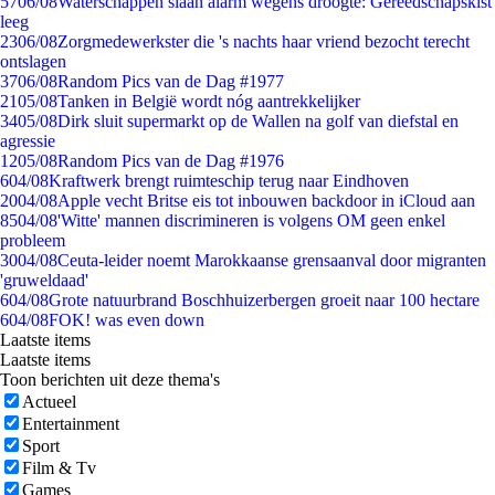
57
06/08
Waterschappen slaan alarm wegens droogte: Gereedschapskist
leeg
23
06/08
Zorgmedewerkster die 's nachts haar vriend bezocht terecht
ontslagen
37
06/08
Random Pics van de Dag #1977
21
05/08
Tanken in België wordt nóg aantrekkelijker
34
05/08
Dirk sluit supermarkt op de Wallen na golf van diefstal en
agressie
12
05/08
Random Pics van de Dag #1976
6
04/08
Kraftwerk brengt ruimteschip terug naar Eindhoven
20
04/08
Apple vecht Britse eis tot inbouwen backdoor in iCloud aan
85
04/08
'Witte' mannen discrimineren is volgens OM geen enkel
probleem
30
04/08
Ceuta-leider noemt Marokkaanse grensaanval door migranten
'gruweldaad'
6
04/08
Grote natuurbrand Boschhuizerbergen groeit naar 100 hectare
6
04/08
FOK! was even down
Laatste items
Laatste items
Toon berichten uit deze thema's
Actueel
Entertainment
Sport
Film & Tv
Games