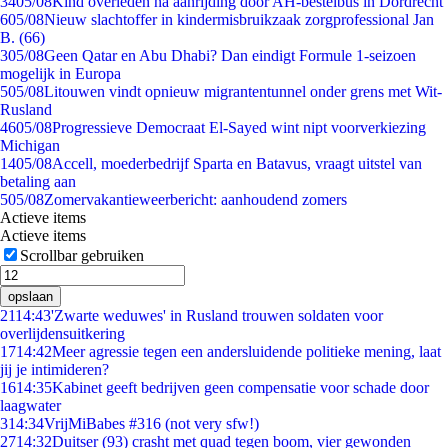
34
05/08
Kind overleden na aanrijding door AH-bestelbus in Dordrecht
6
05/08
Nieuw slachtoffer in kindermisbruikzaak zorgprofessional Jan
B. (66)
3
05/08
Geen Qatar en Abu Dhabi? Dan eindigt Formule 1-seizoen
mogelijk in Europa
5
05/08
Litouwen vindt opnieuw migrantentunnel onder grens met Wit-
Rusland
46
05/08
Progressieve Democraat El-Sayed wint nipt voorverkiezing
Michigan
14
05/08
Accell, moederbedrijf Sparta en Batavus, vraagt uitstel van
betaling aan
5
05/08
Zomervakantieweerbericht: aanhoudend zomers
Actieve items
Actieve items
Scrollbar gebruiken
opslaan
21
14:43
'Zwarte weduwes' in Rusland trouwen soldaten voor
overlijdensuitkering
17
14:42
Meer agressie tegen een andersluidende politieke mening, laat
jij je intimideren?
16
14:35
Kabinet geeft bedrijven geen compensatie voor schade door
laagwater
3
14:34
VrijMiBabes #316 (not very sfw!)
27
14:32
Duitser (93) crasht met quad tegen boom, vier gewonden