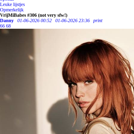
Leuke lijstjes
Opmerkelijk
VrijMiBabes #306 (not very sfw!)
Danny
01-06-2026 00:52
01-06-2026 23:36
print
66
68