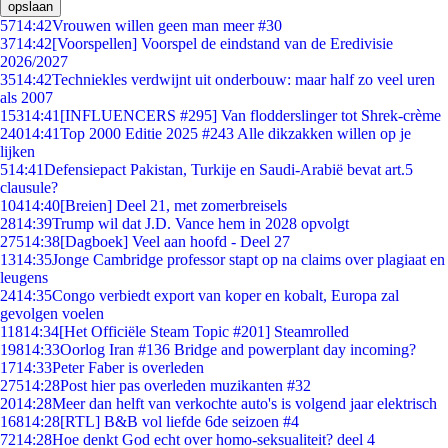
opslaan
57
14:42
Vrouwen willen geen man meer #30
37
14:42
[Voorspellen] Voorspel de eindstand van de Eredivisie
2026/2027
35
14:42
Techniekles verdwijnt uit onderbouw: maar half zo veel uren
als 2007
153
14:41
[INFLUENCERS #295] Van flodderslinger tot Shrek-crème
240
14:41
Top 2000 Editie 2025 #243 Alle dikzakken willen op je
lijken
5
14:41
Defensiepact Pakistan, Turkije en Saudi-Arabië bevat art.5
clausule?
104
14:40
[Breien] Deel 21, met zomerbreisels
28
14:39
Trump wil dat J.D. Vance hem in 2028 opvolgt
275
14:38
[Dagboek] Veel aan hoofd - Deel 27
13
14:35
Jonge Cambridge professor stapt op na claims over plagiaat en
leugens
24
14:35
Congo verbiedt export van koper en kobalt, Europa zal
gevolgen voelen
118
14:34
[Het Officiële Steam Topic #201] Steamrolled
198
14:33
Oorlog Iran #136 Bridge and powerplant day incoming?
17
14:33
Peter Faber is overleden
275
14:28
Post hier pas overleden muzikanten #32
20
14:28
Meer dan helft van verkochte auto's is volgend jaar elektrisch
168
14:28
[RTL] B&B vol liefde 6de seizoen #4
72
14:28
Hoe denkt God echt over homo-seksualiteit? deel 4