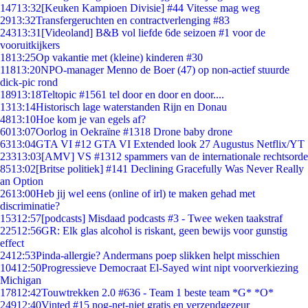
147
13:32
[Keuken Kampioen Divisie] #44 Vitesse mag weg
29
13:32
Transfergeruchten en contractverlenging #83
243
13:31
[Videoland] B&B vol liefde 6de seizoen #1 voor de
vooruitkijkers
18
13:25
Op vakantie met (kleine) kinderen #30
118
13:20
NPO-manager Menno de Boer (47) op non-actief stuurde
dick-pic rond
189
13:18
Teltopic #1561 tel door en door en door....
13
13:14
Historisch lage waterstanden Rijn en Donau
48
13:10
Hoe kom je van egels af?
60
13:07
Oorlog in Oekraïne #1318 Drone baby drone
63
13:04
GTA VI #12 GTA VI Extended look 27 Augustus Netflix/YT
233
13:03
[AMV] VS #1312 spammers van de internationale rechtsorde
85
13:02
[Britse politiek] #141 Declining Gracefully Was Never Really
an Option
26
13:00
Heb jij wel eens (online of irl) te maken gehad met
discriminatie?
153
12:57
[podcasts] Misdaad podcasts #3 - Twee weken taakstraf
225
12:56
GR: Elk glas alcohol is riskant, geen bewijs voor gunstig
effect
24
12:53
Pinda-allergie? Andermans poep slikken helpt misschien
104
12:50
Progressieve Democraat El-Sayed wint nipt voorverkiezing
Michigan
178
12:42
Touwtrekken 2.0 #636 - Team 1 beste team *G* *O*
249
12:40
Vinted #15 nog-net-niet gratis en verzendgezeur