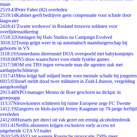
maan
25
19:43
Peter Faber (82) overleden
25
19:14
Kabinet geeft bedrijven geen compensatie voor schade door
laagwater
24
18:41
'Zwarte weduwes' in Rusland trouwen soldaten voor
overlijdensuitkering
15
18:32
Ontslagen bij Halo Studios na Campaign Evolved
30
18:32
Trump grijpt weer in op automatisch staatsburgerschap bij
geboorte in VS
31
18:19
Amsterdams dierenasiel DOA overspoeld met babykonijntjes
19
18:06
PS5-doos waarschuwt voor einde fysieke games
23
17:58
OM eist TBS tegen verwarde man die agenten stak met
aardappelschilmesje
13
17:41
Meta krijgt half miljard boete voor mentale schade bij jongeren
69
15:03
Israël meldt dood twee militairen in Zuid-Libanon, vergelding
aangekondigd
29
13:48
NPO-manager Menno de Boer geschorst na dickpic in
groepsapp
1
13:37
Nieuwkomers schitteren bij ruime Europese zege FC Twente
14
12:19
Zangeres en Idols-jurylid Jerney Kaagman op 79-jarige leeftijd
overleden
24
12:00
Huisarts per direct uit vak gezet om ernstig alcoholmisbruik
10
11:41
Netflix-abonnees krijgen exclusieve early access tot
uitgebreide GTA VI trailer
26
10:54
NAVO zet wegens Russische provocatie 250% meer