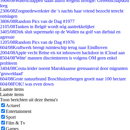
59
06/08
Waterschappen slaan alarm wegens droogte: Gereedschapskist
leeg
23
06/08
Zorgmedewerkster die 's nachts haar vriend bezocht terecht
ontslagen
38
06/08
Random Pics van de Dag #1977
21
05/08
Tanken in België wordt nóg aantrekkelijker
34
05/08
Dirk sluit supermarkt op de Wallen na golf van diefstal en
agressie
12
05/08
Random Pics van de Dag #1976
6
04/08
Kraftwerk brengt ruimteschip terug naar Eindhoven
20
04/08
Apple vecht Britse eis tot inbouwen backdoor in iCloud aan
85
04/08
'Witte' mannen discrimineren is volgens OM geen enkel
probleem
34
04/08
Ceuta-leider noemt Marokkaanse grensaanval door migranten
'gruweldaad'
6
04/08
Grote natuurbrand Boschhuizerbergen groeit naar 100 hectare
6
04/08
FOK! was even down
Laatste items
Laatste items
Toon berichten uit deze thema's
Actueel
Entertainment
Sport
Film & Tv
Games