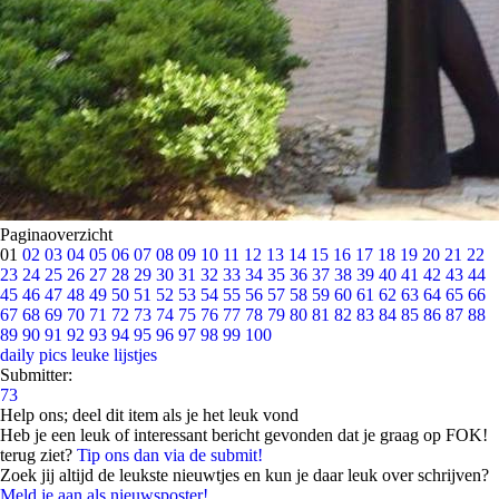
Paginaoverzicht
01
02
03
04
05
06
07
08
09
10
11
12
13
14
15
16
17
18
19
20
21
22
23
24
25
26
27
28
29
30
31
32
33
34
35
36
37
38
39
40
41
42
43
44
45
46
47
48
49
50
51
52
53
54
55
56
57
58
59
60
61
62
63
64
65
66
67
68
69
70
71
72
73
74
75
76
77
78
79
80
81
82
83
84
85
86
87
88
89
90
91
92
93
94
95
96
97
98
99
100
daily pics
leuke lijstjes
Submitter:
73
Help ons; deel dit item als je het leuk vond
Heb je een leuk of interessant bericht gevonden dat je graag op FOK!
terug ziet?
Tip ons dan via de submit!
Zoek jij altijd de leukste nieuwtjes en kun je daar leuk over schrijven?
Meld je aan als nieuwsposter!