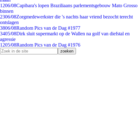
12
06/08
Capibara's lopen Braziliaans parlementsgebouw Mato Grosso
binnen
23
06/08
Zorgmedewerkster die 's nachts haar vriend bezocht terecht
ontslagen
38
06/08
Random Pics van de Dag #1977
34
05/08
Dirk sluit supermarkt op de Wallen na golf van diefstal en
agressie
12
05/08
Random Pics van de Dag #1976