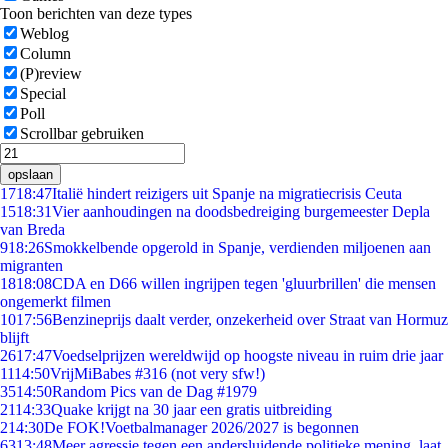
Toon berichten van deze types
Weblog
Column
(P)review
Special
Poll
Scrollbar gebruiken
opslaan
17
18:47
Italië hindert reizigers uit Spanje na migratiecrisis Ceuta
15
18:31
Vier aanhoudingen na doodsbedreiging burgemeester Depla
van Breda
9
18:26
Smokkelbende opgerold in Spanje, verdienden miljoenen aan
migranten
18
18:08
CDA en D66 willen ingrijpen tegen 'gluurbrillen' die mensen
ongemerkt filmen
10
17:56
Benzineprijs daalt verder, onzekerheid over Straat van Hormuz
blijft
26
17:47
Voedselprijzen wereldwijd op hoogste niveau in ruim drie jaar
11
14:50
VrijMiBabes #316 (not very sfw!)
35
14:50
Random Pics van de Dag #1979
21
14:33
Quake krijgt na 30 jaar een gratis uitbreiding
2
14:30
De FOK!Voetbalmanager 2026/2027 is begonnen
63
13:48
Meer agressie tegen een andersluidende politieke mening, laat