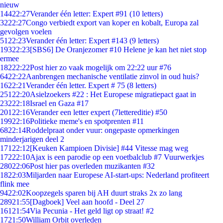
nieuw
144
22:27
Verander één letter: Expert #91 (10 letters)
32
22:27
Congo verbiedt export van koper en kobalt, Europa zal
gevolgen voelen
51
22:23
Verander één letter: Expert #143 (9 letters)
193
22:23
[SBS6] De Oranjezomer #10 Helene je kan het niet stop
ermee
182
22:22
Post hier zo vaak mogelijk om 22:22 uur #76
64
22:22
Aanbrengen mechanische ventilatie zinvol in oud huis?
16
22:21
Verander één letter. Expert # 75 (8 letters)
251
22:20
Asielzoekers #22 : Het Europese migratiepact gaat in
232
22:18
Israel en Gaza #17
201
22:16
Verander een letter expert (7lettereditie) #50
199
22:16
Politieke meme's en spotprenten #11
68
22:14
Roddelpraat onder vuur: ongepaste opmerkingen
minderjarigen deel 2
171
22:12
[Keuken Kampioen Divisie] #44 Vitesse mag weg
172
22:10
Ajax is een parodie op een voetbalclub #7 Vuurwerkjes
280
22:06
Post hier pas overleden muzikanten #32
18
22:03
Miljarden naar Europese AI-start-ups: Nederland profiteert
flink mee
94
22:02
Koopzegels sparen bij AH duurt straks 2x zo lang
289
21:55
[Dagboek] Veel aan hoofd - Deel 27
161
21:54
Via Pecunia - Het geld ligt op straat! #2
17
21:50
William Orbit overleden