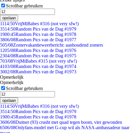
Scrollbar gebruiken
opslaan
11
14:50
VrijMiBabes #316 (not very sfw!)
35
14:50
Random Pics van de Dag #1979
19
00:45
Random Pics van de Dag #1978
38
06/08
Random Pics van de Dag #1977
5
05/08
Zomervakantieweerbericht: aanhoudend zomers
12
05/08
Random Pics van de Dag #1976
23
04/08
Random Pics van de Dag #1975
7
03/08
VrijMiBabes #315 (not very sfw!)
41
03/08
Random Pics van de Dag #1974
30
02/08
Random Pics van de Dag #1973
Opmerkelijk
Opmerkelijk
Scrollbar gebruiken
opslaan
11
14:50
VrijMiBabes #316 (not very sfw!)
35
14:50
Random Pics van de Dag #1979
19
00:45
Random Pics van de Dag #1978
36
06/08
Duitser (93) crasht met quad tegen boom, vier gewonden
65
06/08
Onlyfans-model met G-cup wil als NASA-ambassadeur naar
maan