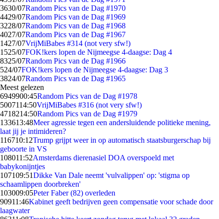
36
30/07
Random Pics van de Dag #1970
44
29/07
Random Pics van de Dag #1969
32
28/07
Random Pics van de Dag #1968
40
27/07
Random Pics van de Dag #1967
14
27/07
VrijMiBabes #314 (not very sfw!)
15
25/07
FOK!kers lopen de Nijmeegse 4-daagse: Dag 4
83
25/07
Random Pics van de Dag #1966
5
24/07
FOK!kers lopen de Nijmeegse 4-daagse: Dag 3
38
24/07
Random Pics van de Dag #1965
Meest gelezen
69499
00:45
Random Pics van de Dag #1978
50071
14:50
VrijMiBabes #316 (not very sfw!)
47182
14:50
Random Pics van de Dag #1979
1336
13:48
Meer agressie tegen een andersluidende politieke mening,
laat jij je intimideren?
1167
10:12
Trump grijpt weer in op automatisch staatsburgerschap bij
geboorte in VS
1080
11:52
Amsterdams dierenasiel DOA overspoeld met
babykonijntjes
1071
09:51
Dikke Van Dale neemt 'vulvalippen' op: 'stigma op
schaamlippen doorbreken'
1030
09:05
Peter Faber (82) overleden
909
11:46
Kabinet geeft bedrijven geen compensatie voor schade door
laagwater