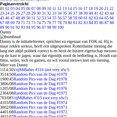
Paginaoverzicht
01
02
03
04
05
06
07
08
09
10
11
12
13
14
15
16
17
18
19
20
21
22
23
24
25
26
27
28
29
30
31
32
33
34
35
36
37
38
39
40
41
42
43
44
45
46
47
48
49
50
51
52
53
54
55
56
57
58
59
60
61
62
63
64
65
66
67
68
69
70
71
72
73
74
75
76
77
78
79
80
81
82
83
84
85
86
87
88
89
90
91
92
93
94
95
96
97
98
99
100
Danny
Danny is de initiatiefnemer, oprichter en eigenaar van FOK.nl. Hij is
maar zelden serieus, heeft een uitgesproken Rotterdamse mening die
lang niet altijd politiek correct is en bezit de bizarre eigenschap mensen
op de kast te jagen, waar dat eigenlijk nooit de bedoeling is. Houdt van
films, series, tech en gamen, en wil vooral nieuws met een mening.
Meer van Danny
11
14:50
VrijMiBabes #316 (not very sfw!)
35
14:50
Random Pics van de Dag #1979
19
00:45
Random Pics van de Dag #1978
38
06/08
Random Pics van de Dag #1977
12
05/08
Random Pics van de Dag #1976
23
04/08
Random Pics van de Dag #1975
7
03/08
VrijMiBabes #315 (not very sfw!)
41
03/08
Random Pics van de Dag #1974
30
02/08
Random Pics van de Dag #1973
44
01/08
Random Pics van de Dag #1972
49
31/07
Random Pics van de Dag #1971