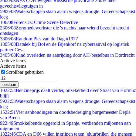
26
06/08
NAVO zet wegens Russische provocatie 250% meer
gevechtsvliegtuigen in
59
06/08
Waterschappen slaan alarm wegens droogte: Gereedschapskist
leeg
1
06/08
Forensics: Crime Scene Detective
23
06/08
Zorgmedewerkster die 's nachts haar vriend bezocht terecht
ontslagen
38
06/08
Random Pics van de Dag #1977
18
05/08
Datalek bij Bol en de Bijenkorf na cyberaanval op logistiek
partner Ceva
34
05/08
Kind overleden na aanrijding door AH-bestelbus in Dordrecht
Actieve items
Actieve items
Scrollbar gebruiken
opslaan
10
22:54
Benzineprijs daalt verder, onzekerheid over Straat van Hormuz
blijft
59
22:53
Waterschappen slaan alarm wegens droogte: Gereedschapskist
leeg
15
22:51
Vier aanhoudingen na doodsbedreiging burgemeester Depla
van Breda
9
22:49
Smokkelbende opgerold in Spanje, verdienden miljoenen aan
migranten
18
22:46
CDA en D66 willen ingrijpen tegen 'gluurbrillen' die mensen