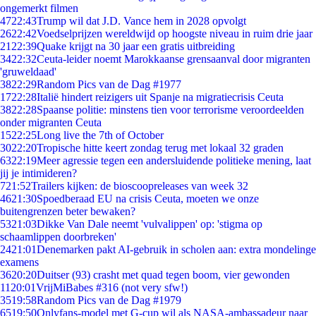
ongemerkt filmen
47
22:43
Trump wil dat J.D. Vance hem in 2028 opvolgt
26
22:42
Voedselprijzen wereldwijd op hoogste niveau in ruim drie jaar
21
22:39
Quake krijgt na 30 jaar een gratis uitbreiding
34
22:32
Ceuta-leider noemt Marokkaanse grensaanval door migranten
'gruweldaad'
38
22:29
Random Pics van de Dag #1977
17
22:28
Italië hindert reizigers uit Spanje na migratiecrisis Ceuta
38
22:28
Spaanse politie: minstens tien voor terrorisme veroordeelden
onder migranten Ceuta
15
22:25
Long live the 7th of October
30
22:20
Tropische hitte keert zondag terug met lokaal 32 graden
63
22:19
Meer agressie tegen een andersluidende politieke mening, laat
jij je intimideren?
7
21:52
Trailers kijken: de bioscoopreleases van week 32
46
21:30
Spoedberaad EU na crisis Ceuta, moeten we onze
buitengrenzen beter bewaken?
53
21:03
Dikke Van Dale neemt 'vulvalippen' op: 'stigma op
schaamlippen doorbreken'
24
21:01
Denemarken pakt AI-gebruik in scholen aan: extra mondelinge
examens
36
20:20
Duitser (93) crasht met quad tegen boom, vier gewonden
11
20:01
VrijMiBabes #316 (not very sfw!)
35
19:58
Random Pics van de Dag #1979
65
19:50
Onlyfans-model met G-cup wil als NASA-ambassadeur naar