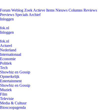
Forum
Weblog
Zoek
Actieve Items
Nieuws
Columns
Reviews
Previews
Specials
Archief
Inloggen
fok.nl
Inloggen
fok.nl
Actueel
Nederland
Internationaal
Economie
Politiek
Tech
Showbiz en Gossip
Opmerkelijk
Entertainment
Showbiz en Gossip
Muziek
Film
Televisie
Media & Cultuur
Bioscoopagenda