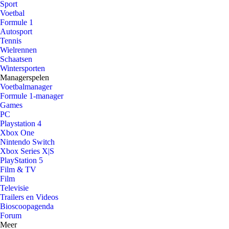
Sport
Voetbal
Formule 1
Autosport
Tennis
Wielrennen
Schaatsen
Wintersporten
Managerspelen
Voetbalmanager
Formule 1-manager
Games
PC
Playstation 4
Xbox One
Nintendo Switch
Xbox Series X|S
PlayStation 5
Film & TV
Film
Televisie
Trailers en Videos
Bioscoopagenda
Forum
Meer