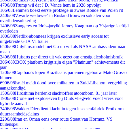
47
06/08
Trump wil dat J.D. Vance hem in 2028 opvolgt
1
06/08
Lemmen boekt eerste profzege in zware Ronde van Polen-rit
24
06/08
'Zwarte weduwes' in Rusland trouwen soldaten voor
overlijdensuitkering
14
06/08
Zangeres en Idols-jurylid Jerney Kaagman op 79-jarige leeftijd
overleden
10
06/08
Netflix-abonnees krijgen exclusieve early access tot
uitgebreide GTA VI trailer
65
06/08
Onlyfans-model met G-cup wil als NASA-ambassadeur naar
maan
24
06/08
Huisarts per direct uit vak gezet om ernstig alcoholmisbruik
3
06/08
XBOX platform krijgt zijn eigen "Platinum" achievements dit
jaar
12
06/08
Capibara's lopen Braziliaans parlementsgebouw Mato Grosso
binnen
69
06/08
Israël meldt dood twee militairen in Zuid-Libanon, vergelding
aangekondigd
15
06/08
Hiroshima herdenkt slachtoffers atoombom, 81 jaar later
19
06/08
Drone met explosieven bij Duits vliegveld voedt vrees voor
hybride aanval
34
06/08
Wakker Dier dient klacht in tegen insectenfabriek Protix om
duurzaamheidsclaims
22
06/08
Iran en Oman eens over route Straat van Hormuz, VS
buitenspel