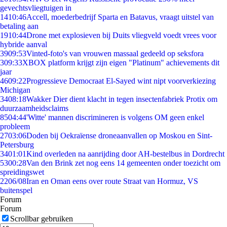
gevechtsvliegtuigen in
14
10:46
Accell, moederbedrijf Sparta en Batavus, vraagt uitstel van
betaling aan
19
10:44
Drone met explosieven bij Duits vliegveld voedt vrees voor
hybride aanval
39
09:53
Vinted-foto's van vrouwen massaal gedeeld op seksfora
3
09:33
XBOX platform krijgt zijn eigen "Platinum" achievements dit
jaar
46
09:22
Progressieve Democraat El-Sayed wint nipt voorverkiezing
Michigan
34
08:18
Wakker Dier dient klacht in tegen insectenfabriek Protix om
duurzaamheidsclaims
85
04:44
'Witte' mannen discrimineren is volgens OM geen enkel
probleem
27
03:06
Doden bij Oekraïense droneaanvallen op Moskou en Sint-
Petersburg
34
01:01
Kind overleden na aanrijding door AH-bestelbus in Dordrecht
53
00:28
Van den Brink zet nog eens 14 gemeenten onder toezicht om
spreidingswet
22
06/08
Iran en Oman eens over route Straat van Hormuz, VS
buitenspel
Forum
Forum
Scrollbar gebruiken