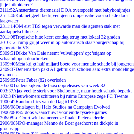
jij je intimideren?
31
11:52
Amsterdams dierenasiel DOA overspoeld met babykonijntjes
25
11:46
Kabinet geeft bedrijven geen compensatie voor schade door
laagwater
23
11:14
OM eist TBS tegen verwarde man die agenten stak met
aardappelschilmesje
30
11:08
Tropische hitte keert zondag terug met lokaal 32 graden
30
10:12
Trump grijpt weer in op automatisch staatsburgerschap bij
geboorte in VS
53
09:51
Dikke Van Dale neemt 'vulvalippen' op: 'stigma op
schaamlippen doorbreken'
13
09:40
Meta krijgt half miljard boete voor mentale schade bij jongeren
24
09:37
Denemarken pakt AI-gebruik in scholen aan: extra mondelinge
examens
25
09:05
Peter Faber (82) overleden
7
05:00
Trailers kijken: de bioscoopreleases van week 32
0
03:37
Ajax veel te sterk voor Shelbourne, maar houdt schade beperkt
1
02:34
Nieuwkomers schitteren bij ruime Europese zege FC Twente
19
00:45
Random Pics van de Dag #1978
15
06/08
Ontslagen bij Halo Studios na Campaign Evolved
19
06/08
PS5-doos waarschuwt voor einde fysieke games
2
06/08
Le Court wint na nerveuze finale, Pieterse derde
29
06/08
NPO-manager Menno de Boer geschorst na dickpic in
groepsapp
36
06/08
Duitser (93) crasht met quad tegen boom, vier gewonden