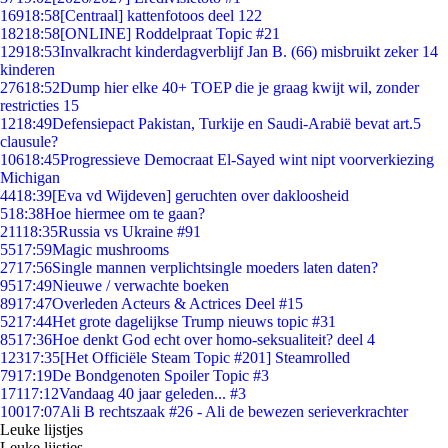
169
18:58
[Centraal] kattenfotoos deel 122
182
18:58
[ONLINE] Roddelpraat Topic #21
129
18:53
Invalkracht kinderdagverblijf Jan B. (66) misbruikt zeker 14
kinderen
276
18:52
Dump hier elke 40+ TOEP die je graag kwijt wil, zonder
restricties 15
12
18:49
Defensiepact Pakistan, Turkije en Saudi-Arabië bevat art.5
clausule?
106
18:45
Progressieve Democraat El-Sayed wint nipt voorverkiezing
Michigan
44
18:39
[Eva vd Wijdeven] geruchten over dakloosheid
5
18:38
Hoe hiermee om te gaan?
211
18:35
Russia vs Ukraine #91
55
17:59
Magic mushrooms
27
17:56
Single mannen verplichtsingle moeders laten daten?
95
17:49
Nieuwe / verwachte boeken
89
17:47
Overleden Acteurs & Actrices Deel #15
52
17:44
Het grote dagelijkse Trump nieuws topic #31
85
17:36
Hoe denkt God echt over homo-seksualiteit? deel 4
123
17:35
[Het Officiële Steam Topic #201] Steamrolled
79
17:19
De Bondgenoten Spoiler Topic #3
171
17:12
Vandaag 40 jaar geleden... #3
100
17:07
Ali B rechtszaak #26 - Ali de bewezen serieverkrachter
Leuke lijstjes
Leuke lijstjes