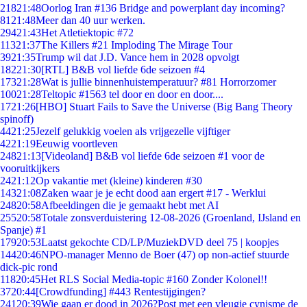
218
21:48
Oorlog Iran #136 Bridge and powerplant day incoming?
81
21:48
Meer dan 40 uur werken.
294
21:43
Het Atletiektopic #72
113
21:37
The Killers #21 Imploding The Mirage Tour
39
21:35
Trump wil dat J.D. Vance hem in 2028 opvolgt
182
21:30
[RTL] B&B vol liefde 6de seizoen #4
173
21:28
Wat is jullie binnenhuistemperatuur? #81 Horrorzomer
100
21:28
Teltopic #1563 tel door en door en door....
17
21:26
[HBO] Stuart Fails to Save the Universe (Big Bang Theory
spinoff)
44
21:25
Jezelf gelukkig voelen als vrijgezelle vijftiger
42
21:19
Eeuwig voortleven
248
21:13
[Videoland] B&B vol liefde 6de seizoen #1 voor de
vooruitkijkers
24
21:12
Op vakantie met (kleine) kinderen #30
143
21:08
Zaken waar je je echt dood aan ergert #17 - Werklui
248
20:58
Afbeeldingen die je gemaakt hebt met AI
255
20:58
Totale zonsverduistering 12-08-2026 (Groenland, IJsland en
Spanje) #1
179
20:53
Laatst gekochte CD/LP/MuziekDVD deel 75 | koopjes
144
20:46
NPO-manager Menno de Boer (47) op non-actief stuurde
dick-pic rond
118
20:45
Het RLS Social Media-topic #160 Zonder Kolonel!!
37
20:44
[Crowdfunding] #443 Rentestijgingen?
241
20:39
Wie gaan er dood in 2026?Post met een vleugje cynisme de