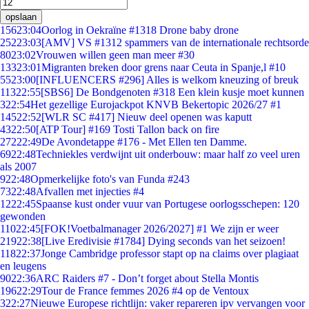
opslaan
156
23:04
Oorlog in Oekraïne #1318 Drone baby drone
252
23:03
[AMV] VS #1312 spammers van de internationale rechtsorde
80
23:02
Vrouwen willen geen man meer #30
133
23:01
Migranten breken door grens naar Ceuta in Spanje,l #10
55
23:00
[INFLUENCERS #296] Alles is welkom kneuzing of breuk
113
22:55
[SBS6] De Bondgenoten #318 Een klein kusje moet kunnen
3
22:54
Het gezellige Eurojackpot KNVB Bekertopic 2026/27 #1
145
22:52
[WLR SC #417] Nieuw deel openen was kaputt
43
22:50
[ATP Tour] #169 Tosti Tallon back on fire
272
22:49
De Avondetappe #176 - Met Ellen ten Damme.
69
22:48
Techniekles verdwijnt uit onderbouw: maar half zo veel uren
als 2007
9
22:48
Opmerkelijke foto's van Funda #243
73
22:48
Afvallen met injecties #4
12
22:45
Spaanse kust onder vuur van Portugese oorlogsschepen: 120
gewonden
110
22:45
[FOK!Voetbalmanager 2026/2027] #1 We zijn er weer
219
22:38
[Live Eredivisie #1784] Dying seconds van het seizoen!
118
22:37
Jonge Cambridge professor stapt op na claims over plagiaat
en leugens
90
22:36
ARC Raiders #7 - Don’t forget about Stella Montis
196
22:29
Tour de France femmes 2026 #4 op de Ventoux
3
22:27
Nieuwe Europese richtlijn: vaker repareren ipv vervangen voor