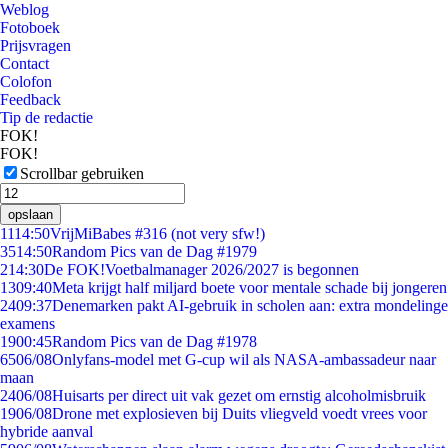
Weblog
Fotoboek
Prijsvragen
Contact
Colofon
Feedback
Tip de redactie
FOK!
FOK!
Scrollbar gebruiken
opslaan
11
14:50
VrijMiBabes #316 (not very sfw!)
35
14:50
Random Pics van de Dag #1979
2
14:30
De FOK!Voetbalmanager 2026/2027 is begonnen
13
09:40
Meta krijgt half miljard boete voor mentale schade bij jongeren
24
09:37
Denemarken pakt AI-gebruik in scholen aan: extra mondelinge
examens
19
00:45
Random Pics van de Dag #1978
65
06/08
Onlyfans-model met G-cup wil als NASA-ambassadeur naar
maan
24
06/08
Huisarts per direct uit vak gezet om ernstig alcoholmisbruik
19
06/08
Drone met explosieven bij Duits vliegveld voedt vrees voor
hybride aanval