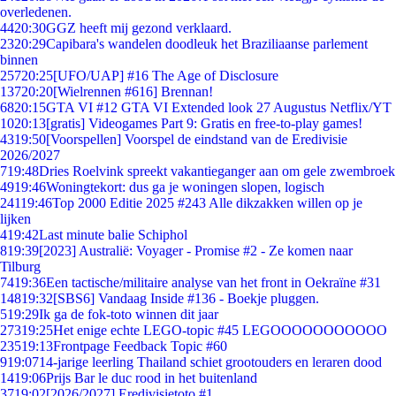
overledenen.
44
20:30
GGZ heeft mij gezond verklaard.
23
20:29
Capibara's wandelen doodleuk het Braziliaanse parlement
binnen
257
20:25
[UFO/UAP] #16 The Age of Disclosure
137
20:20
[Wielrennen #616] Brennan!
68
20:15
GTA VI #12 GTA VI Extended look 27 Augustus Netflix/YT
10
20:13
[gratis] Videogames Part 9: Gratis en free-to-play games!
43
19:50
[Voorspellen] Voorspel de eindstand van de Eredivisie
2026/2027
7
19:48
Dries Roelvink spreekt vakantieganger aan om gele zwembroek
49
19:46
Woningtekort: dus ga je woningen slopen, logisch
241
19:46
Top 2000 Editie 2025 #243 Alle dikzakken willen op je
lijken
4
19:42
Last minute balie Schiphol
8
19:39
[2023] Australië: Voyager - Promise #2 - Ze komen naar
Tilburg
74
19:36
Een tactische/militaire analyse van het front in Oekraïne #31
148
19:32
[SBS6] Vandaag Inside #136 - Boekje pluggen.
5
19:29
Ik ga de fok-toto winnen dit jaar
273
19:25
Het enige echte LEGO-topic #45 LEGOOOOOOOOOOO
235
19:13
Frontpage Feedback Topic #60
9
19:07
14-jarige leerling Thailand schiet grootouders en leraren dood
14
19:06
Prijs Bar le duc rood in het buitenland
37
19:02
[2026/2027] Eredivisietoto #1