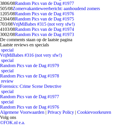
38
06/08
Random Pics van de Dag #1977
5
05/08
Zomervakantieweerbericht: aanhoudend zomers
12
05/08
Random Pics van de Dag #1976
23
04/08
Random Pics van de Dag #1975
7
03/08
VrijMiBabes #315 (not very sfw!)
41
03/08
Random Pics van de Dag #1974
30
02/08
Random Pics van de Dag #1973
De comments staan op de laatste pagina
Laatste reviews en specials
special
VrijMiBabes #316 (not very sfw!)
special
Random Pics van de Dag #1979
special
Random Pics van de Dag #1978
review
Forensics: Crime Scene Detective
special
Random Pics van de Dag #1977
special
Random Pics van de Dag #1976
Algemene Voorwaarden
|
Privacy Policy
|
Cookievoorkeuren
Volg ons
©FOK.nl e.a.