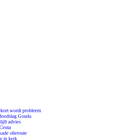
ekort wordt probleem
r doodslag Gouda
ijft advies
 Ceuta
kade olieroute
r in kerk