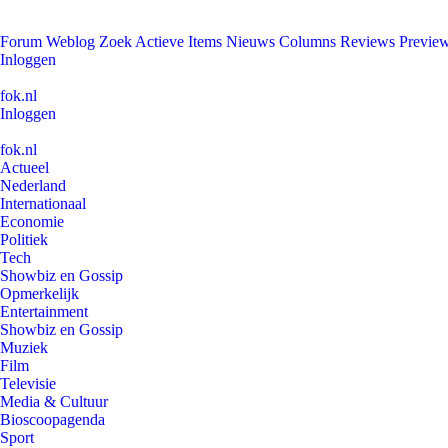
Forum
Weblog
Zoek
Actieve Items
Nieuws
Columns
Reviews
Previe
Inloggen
fok.nl
Inloggen
fok.nl
Actueel
Nederland
Internationaal
Economie
Politiek
Tech
Showbiz en Gossip
Opmerkelijk
Entertainment
Showbiz en Gossip
Muziek
Film
Televisie
Media & Cultuur
Bioscoopagenda
Sport