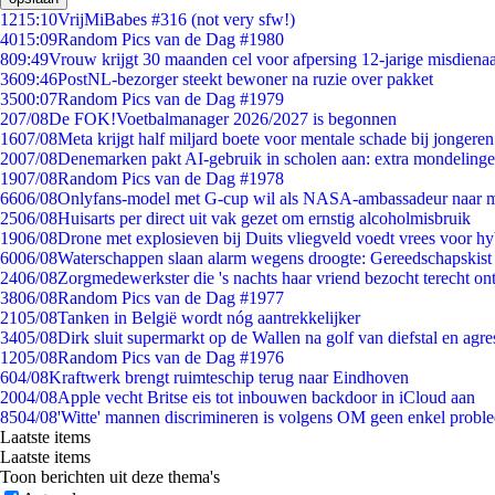
12
15:10
VrijMiBabes #316 (not very sfw!)
40
15:09
Random Pics van de Dag #1980
8
09:49
Vrouw krijgt 30 maanden cel voor afpersing 12-jarige misdienaa
36
09:46
PostNL-bezorger steekt bewoner na ruzie over pakket
35
00:07
Random Pics van de Dag #1979
2
07/08
De FOK!Voetbalmanager 2026/2027 is begonnen
16
07/08
Meta krijgt half miljard boete voor mentale schade bij jongeren
20
07/08
Denemarken pakt AI-gebruik in scholen aan: extra mondeling
19
07/08
Random Pics van de Dag #1978
66
06/08
Onlyfans-model met G-cup wil als NASA-ambassadeur naar 
25
06/08
Huisarts per direct uit vak gezet om ernstig alcoholmisbruik
19
06/08
Drone met explosieven bij Duits vliegveld voedt vrees voor hy
60
06/08
Waterschappen slaan alarm wegens droogte: Gereedschapskist
24
06/08
Zorgmedewerkster die 's nachts haar vriend bezocht terecht on
38
06/08
Random Pics van de Dag #1977
21
05/08
Tanken in België wordt nóg aantrekkelijker
34
05/08
Dirk sluit supermarkt op de Wallen na golf van diefstal en agre
12
05/08
Random Pics van de Dag #1976
6
04/08
Kraftwerk brengt ruimteschip terug naar Eindhoven
20
04/08
Apple vecht Britse eis tot inbouwen backdoor in iCloud aan
85
04/08
'Witte' mannen discrimineren is volgens OM geen enkel probl
Laatste items
Laatste items
Toon berichten uit deze thema's