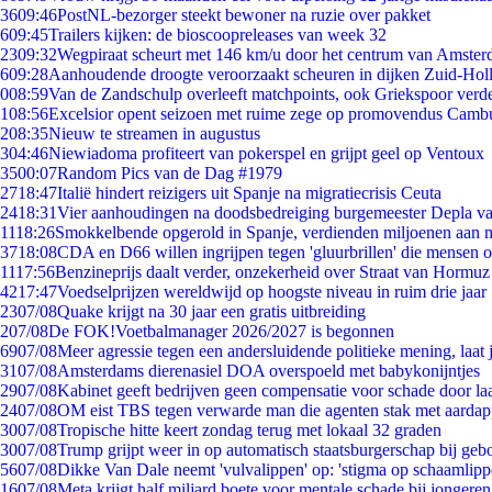
36
09:46
PostNL-bezorger steekt bewoner na ruzie over pakket
6
09:45
Trailers kijken: de bioscoopreleases van week 32
23
09:32
Wegpiraat scheurt met 146 km/u door het centrum van Amste
6
09:28
Aanhoudende droogte veroorzaakt scheuren in dijken Zuid-Hol
0
08:59
Van de Zandschulp overleeft matchpoints, ook Griekspoor verde
1
08:56
Excelsior opent seizoen met ruime zege op promovendus Camb
2
08:35
Nieuw te streamen in augustus
3
04:46
Niewiadoma profiteert van pokerspel en grijpt geel op Ventoux
35
00:07
Random Pics van de Dag #1979
27
18:47
Italië hindert reizigers uit Spanje na migratiecrisis Ceuta
24
18:31
Vier aanhoudingen na doodsbedreiging burgemeester Depla v
11
18:26
Smokkelbende opgerold in Spanje, verdienden miljoenen aan 
37
18:08
CDA en D66 willen ingrijpen tegen 'gluurbrillen' die mensen 
11
17:56
Benzineprijs daalt verder, onzekerheid over Straat van Hormuz b
42
17:47
Voedselprijzen wereldwijd op hoogste niveau in ruim drie jaar
23
07/08
Quake krijgt na 30 jaar een gratis uitbreiding
2
07/08
De FOK!Voetbalmanager 2026/2027 is begonnen
69
07/08
Meer agressie tegen een andersluidende politieke mening, laat j
31
07/08
Amsterdams dierenasiel DOA overspoeld met babykonijntjes
29
07/08
Kabinet geeft bedrijven geen compensatie voor schade door la
24
07/08
OM eist TBS tegen verwarde man die agenten stak met aardap
30
07/08
Tropische hitte keert zondag terug met lokaal 32 graden
30
07/08
Trump grijpt weer in op automatisch staatsburgerschap bij geb
56
07/08
Dikke Van Dale neemt 'vulvalippen' op: 'stigma op schaamlip
16
07/08
Meta krijgt half miljard boete voor mentale schade bij jongeren