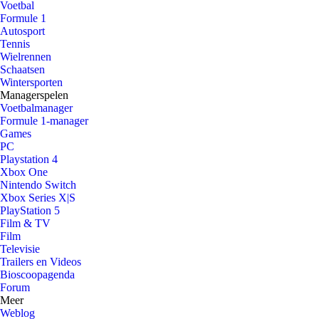
Voetbal
Formule 1
Autosport
Tennis
Wielrennen
Schaatsen
Wintersporten
Managerspelen
Voetbalmanager
Formule 1-manager
Games
PC
Playstation 4
Xbox One
Nintendo Switch
Xbox Series X|S
PlayStation 5
Film & TV
Film
Televisie
Trailers en Videos
Bioscoopagenda
Forum
Meer
Weblog