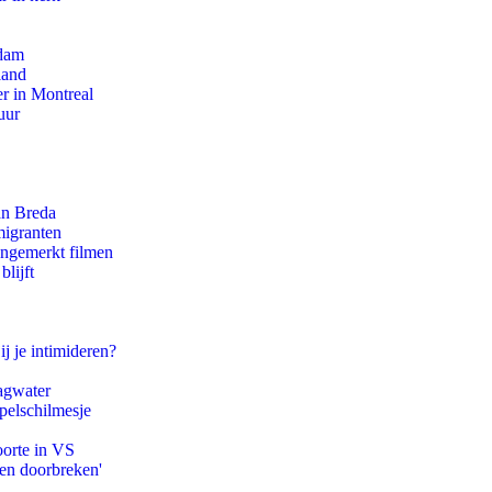
rdam
land
r in Montreal
uur
an Breda
migranten
ongemerkt filmen
lijft
ij je intimideren?
agwater
pelschilmesje
oorte in VS
pen doorbreken'