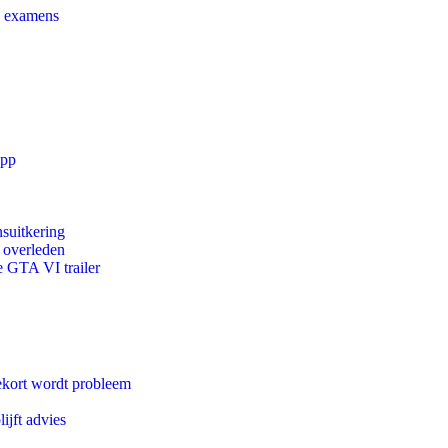
e examens
app
suitkering
d overleden
e GTA VI trailer
ekort wordt probleem
ijft advies