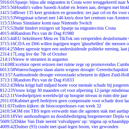
59
16:01
Spanje: bijna alle migranten in Ceuta weer teruggekeerd naar
29
15:56
Houthi's vallen Saoedi-Arabië en Jemen aan, dreigen met blok
14
15:54
Broer 135 keer gestoken en gesneden: zes jaar cel en tbs voo
23
15:53
Wegpiraat scheurt met 146 km/u door het centrum van Amste
1
15:53
Jesus Simulator komt naar Nintendo Switch
27
15:52
Italië hindert reizigers uit Spanje na migratiecrisis Ceuta
40
15:46
Random Pics van de Dag #1980
43
15:44
EU bekritiseert Meta en TikTok om verspreiden desinformatie
37
15:16
CDA en D66 willen ingrijpen tegen 'gluurbrillen' die mensen 
69
14:25
Meer agressie tegen een andersluidende politieke mening, laat j
23
14:17
Long live the 7th of October
2
14:11
Nieuw te streamen in augustus
1
14:08
Excelsior opent seizoen met ruime zege op promovendus Camb
60
13:58
Waterschappen slaan alarm wegens droogte: Gereedschapskist
6
13:57
Aanhoudende droogte veroorzaakt scheuren in dijken Zuid-Hol
37
13:13
Random Pics van de Dag #1833
16
12:43
Meta krijgt half miljard boete voor mentale schade bij jongeren
8
12:23
Vrouw krijgt 30 maanden cel voor afpersing 12-jarige misdienaa
42
12:11
Voedselprijzen wereldwijd op hoogste niveau in ruim drie jaar
29
11:05
Kabinet geeft bedrijven geen compensatie voor schade door la
6
11:03
Trailers kijken: de bioscoopreleases van week 32
24
10:54
OM eist TBS tegen verwarde man die agenten stak met aardap
24
10:18
Vier aanhoudingen na doodsbedreiging burgemeester Depla v
56
09:52
Dikke Van Dale neemt 'vulvalippen' op: 'stigma op schaamlip
40
09:42
Duitser (93) crasht met quad tegen boom, vier gewonden