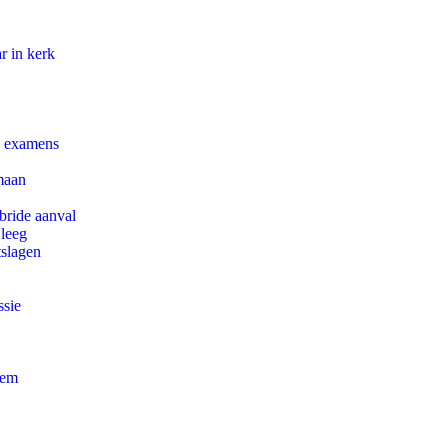
r in kerk
e examens
maan
bride aanval
 leeg
tslagen
ssie
eem