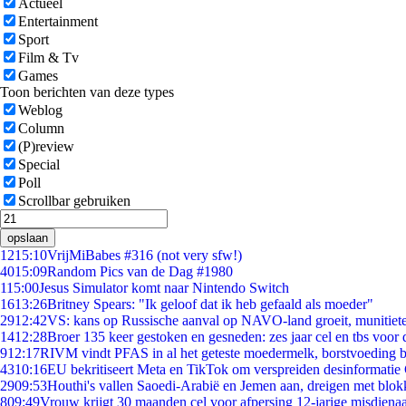
Actueel
Entertainment
Sport
Film & Tv
Games
Toon berichten van deze types
Weblog
Column
(P)review
Special
Poll
Scrollbar gebruiken
opslaan
12
15:10
VrijMiBabes #316 (not very sfw!)
40
15:09
Random Pics van de Dag #1980
1
15:00
Jesus Simulator komt naar Nintendo Switch
16
13:26
Britney Spears: "Ik geloof dat ik heb gefaald als moeder"
29
12:42
VS: kans op Russische aanval op NAVO-land groeit, munitiet
14
12:28
Broer 135 keer gestoken en gesneden: zes jaar cel en tbs voo
9
12:17
RIVM vindt PFAS in al het geteste moedermelk, borstvoeding bl
43
10:16
EU bekritiseert Meta en TikTok om verspreiden desinformatie
29
09:53
Houthi's vallen Saoedi-Arabië en Jemen aan, dreigen met blok
8
09:49
Vrouw krijgt 30 maanden cel voor afpersing 12-jarige misdienaa