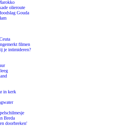
 Marokko
kade olieroute
r doodslag Gouda
rdam
 Ceuta
ongemerkt filmen
ij je intimideren?
uur
 leeg
land
r in kerk
agwater
pelschilmesje
an Breda
pen doorbreken'