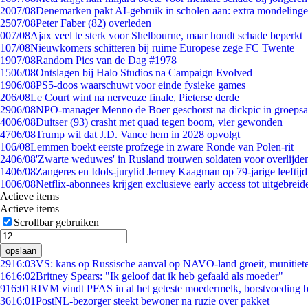
20
07/08
Denemarken pakt AI-gebruik in scholen aan: extra mondeling
25
07/08
Peter Faber (82) overleden
0
07/08
Ajax veel te sterk voor Shelbourne, maar houdt schade beperkt
1
07/08
Nieuwkomers schitteren bij ruime Europese zege FC Twente
19
07/08
Random Pics van de Dag #1978
15
06/08
Ontslagen bij Halo Studios na Campaign Evolved
19
06/08
PS5-doos waarschuwt voor einde fysieke games
2
06/08
Le Court wint na nerveuze finale, Pieterse derde
29
06/08
NPO-manager Menno de Boer geschorst na dickpic in groeps
40
06/08
Duitser (93) crasht met quad tegen boom, vier gewonden
47
06/08
Trump wil dat J.D. Vance hem in 2028 opvolgt
1
06/08
Lemmen boekt eerste profzege in zware Ronde van Polen-rit
24
06/08
'Zwarte weduwes' in Rusland trouwen soldaten voor overlijden
14
06/08
Zangeres en Idols-jurylid Jerney Kaagman op 79-jarige leeftij
10
06/08
Netflix-abonnees krijgen exclusieve early access tot uitgebreid
Actieve items
Actieve items
Scrollbar gebruiken
opslaan
29
16:03
VS: kans op Russische aanval op NAVO-land groeit, munitiet
16
16:02
Britney Spears: "Ik geloof dat ik heb gefaald als moeder"
9
16:01
RIVM vindt PFAS in al het geteste moedermelk, borstvoeding bl
36
16:01
PostNL-bezorger steekt bewoner na ruzie over pakket