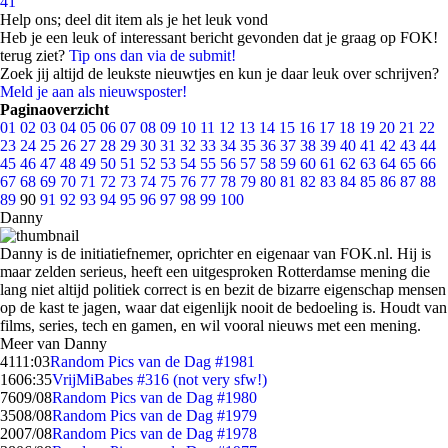
41
Help ons; deel dit item als je het leuk vond
Heb je een leuk of interessant bericht gevonden dat je graag op FOK!
terug ziet?
Tip ons dan via de submit!
Zoek jij altijd de leukste nieuwtjes en kun je daar leuk over schrijven?
Meld je aan als nieuwsposter!
Paginaoverzicht
01
02
03
04
05
06
07
08
09
10
11
12
13
14
15
16
17
18
19
20
21
22
23
24
25
26
27
28
29
30
31
32
33
34
35
36
37
38
39
40
41
42
43
44
45
46
47
48
49
50
51
52
53
54
55
56
57
58
59
60
61
62
63
64
65
66
67
68
69
70
71
72
73
74
75
76
77
78
79
80
81
82
83
84
85
86
87
88
89
90
91
92
93
94
95
96
97
98
99
100
Danny
Danny is de initiatiefnemer, oprichter en eigenaar van FOK.nl. Hij is
maar zelden serieus, heeft een uitgesproken Rotterdamse mening die
lang niet altijd politiek correct is en bezit de bizarre eigenschap mensen
op de kast te jagen, waar dat eigenlijk nooit de bedoeling is. Houdt van
films, series, tech en gamen, en wil vooral nieuws met een mening.
Meer van Danny
41
11:03
Random Pics van de Dag #1981
16
06:35
VrijMiBabes #316 (not very sfw!)
76
09/08
Random Pics van de Dag #1980
35
08/08
Random Pics van de Dag #1979
20
07/08
Random Pics van de Dag #1978