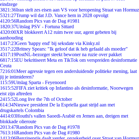
eindzege
38
21:36
Iran stelt zes eisen aan VS voor heropening Straat van Hormuz
53
21:27
Trump wil dat J.D. Vance hem in 2028 opvolgt
41
20:56
Random Pics van de Dag #1981
18
20:37
Uitslag PSV - Fortuna Sittard
43
20:00
XR blokkeert A12 ruim twee uur, agent gebeten bij
aanhouding
14
17:23
Geen 'happy end' bij seksdate via Kinky.nl
35
17:22
Britney Spears: "Ik geloof dat ik heb gefaald als moeder"
43
17:19
PostNL-bezorger steekt bewoner na ruzie over pakket
68
17:15
EU bekritiseert Meta en TikTok om verspreiden desinformatie
Ceuta
72
16:01
Meer agressie tegen een andersluidende politieke mening, laat
jij je intimideren?
1
15:59
Uitslag Sparta - Feyenoord
16
15:52
FIFA ziet kritiek op Infantino als desinformatie, Noorwegen
eist zijn aftreden
24
15:52
Long live the 7th of October
6
14:34
Nieuwe president De la Espriella gaat strijd aan met
drugskartels Colombia
44
14:03
Houthi's vallen Saoedi-Arabië en Jemen aan, dreigen met
blokkade olieroute
20
13:47
Random Pics van de Dag #1978
76
13:16
Random Pics van de Dag #1980
14
13:06
Benzineprijs daalt verder, onzekerheid over Straat van Hormuz