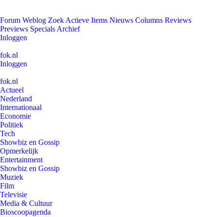
Forum
Weblog
Zoek
Actieve Items
Nieuws
Columns
Reviews
Previews
Specials
Archief
Inloggen
fok.nl
Inloggen
fok.nl
Actueel
Nederland
Internationaal
Economie
Politiek
Tech
Showbiz en Gossip
Opmerkelijk
Entertainment
Showbiz en Gossip
Muziek
Film
Televisie
Media & Cultuur
Bioscoopagenda