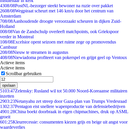
misdienaar in kerk
43
08/08
PostNL-bezorger steekt bewoner na ruzie over pakket
26
08/08
Wegpiraat scheurt met 146 km/u door het centrum van
Amsterdam
7
08/08
Aanhoudende droogte veroorzaakt scheuren in dijken Zuid-
Holland
0
08/08
Van de Zandschulp overleeft matchpoints, ook Griekspoor
verder in Montreal
1
08/08
Excelsior opent seizoen met ruime zege op promovendus
Cambuur
2
08/08
Nieuw te streamen in augustus
4
08/08
Niewiadoma profiteert van pokerspel en grijpt geel op Ventoux
Actieve items
Actieve items
Scrollbar gebruiken
opslaan
51
03:47
Zelensky: Rusland wil tot 50.000 Noord-Koreaanse militairen
inzetten
29
03:23
Netanyahu zet streep door Gaza-plan van Trumps Vredesraad
13
02:37
Pentagon eist snellere wapenproductie van defensiebedrijven
49
01:28
China boekt doorbraak in eigen chipmachines, druk op ASML
groeit
6
01:25
Kleurrecessie: consumenten kiezen grijs en beige uit angst voor
waardeverlies