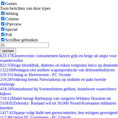
Games
Toon berichten van deze types
Weblog
Column
(P)review
Special
Poll
Scrollbar gebruiken
opslaan
6
23:17
Kleurrecessie: consumenten kiezen grijs en beige uit angst voor
waardeverlies
8
22:35
Hoge bloeddruk, diabetes en roken vergroten risico op dementie
13
22:06
Pentagon eist snellere wapenproductie van defensiebedrijven
1
19:31
Uitslag sc Heerenveen - FC Twente
2
19:28
Vollering breekt Niewiadoma op slotklim en pakt tweede
eindzege
4
18:34
Natuurbrand bij Soesterduinen geblust, brandweer waarschuwt
kijkers
7
18:12
Mattel brengt Barbiepop van zangeres Whitney Houston uit
51
18:02
Zelensky: Rusland wil tot 50.000 Noord-Koreaanse militairen
inzetten
14
17:41
Spanje volgt Italië met grenscontroles, tien reizigers geweigerd
1
17:36
Uitslag FC Groningen - FC Utrecht