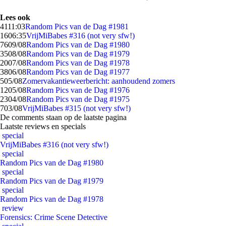
Lees ook
41
11:03
Random Pics van de Dag #1981
16
06:35
VrijMiBabes #316 (not very sfw!)
76
09/08
Random Pics van de Dag #1980
35
08/08
Random Pics van de Dag #1979
20
07/08
Random Pics van de Dag #1978
38
06/08
Random Pics van de Dag #1977
5
05/08
Zomervakantieweerbericht: aanhoudend zomers
12
05/08
Random Pics van de Dag #1976
23
04/08
Random Pics van de Dag #1975
7
03/08
VrijMiBabes #315 (not very sfw!)
De comments staan op de laatste pagina
Laatste reviews en specials
special
VrijMiBabes #316 (not very sfw!)
special
Random Pics van de Dag #1980
special
Random Pics van de Dag #1979
special
Random Pics van de Dag #1978
review
Forensics: Crime Scene Detective