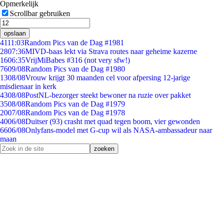
Opmerkelijk
Scrollbar gebruiken
opslaan
41
11:03
Random Pics van de Dag #1981
28
07:36
MIVD-baas lekt via Strava routes naar geheime kazerne
16
06:35
VrijMiBabes #316 (not very sfw!)
76
09/08
Random Pics van de Dag #1980
13
08/08
Vrouw krijgt 30 maanden cel voor afpersing 12-jarige
misdienaar in kerk
43
08/08
PostNL-bezorger steekt bewoner na ruzie over pakket
35
08/08
Random Pics van de Dag #1979
20
07/08
Random Pics van de Dag #1978
40
06/08
Duitser (93) crasht met quad tegen boom, vier gewonden
66
06/08
Onlyfans-model met G-cup wil als NASA-ambassadeur naar
maan