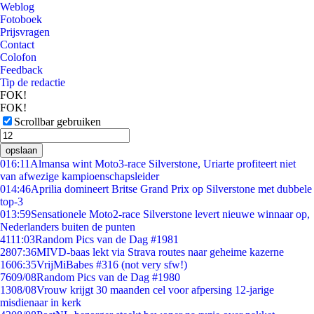
Weblog
Fotoboek
Prijsvragen
Contact
Colofon
Feedback
Tip de redactie
FOK!
FOK!
Scrollbar gebruiken
opslaan
0
16:11
Almansa wint Moto3-race Silverstone, Uriarte profiteert niet
van afwezige kampioenschapsleider
0
14:46
Aprilia domineert Britse Grand Prix op Silverstone met dubbele
top-3
0
13:59
Sensationele Moto2-race Silverstone levert nieuwe winnaar op,
Nederlanders buiten de punten
41
11:03
Random Pics van de Dag #1981
28
07:36
MIVD-baas lekt via Strava routes naar geheime kazerne
16
06:35
VrijMiBabes #316 (not very sfw!)
76
09/08
Random Pics van de Dag #1980
13
08/08
Vrouw krijgt 30 maanden cel voor afpersing 12-jarige
misdienaar in kerk