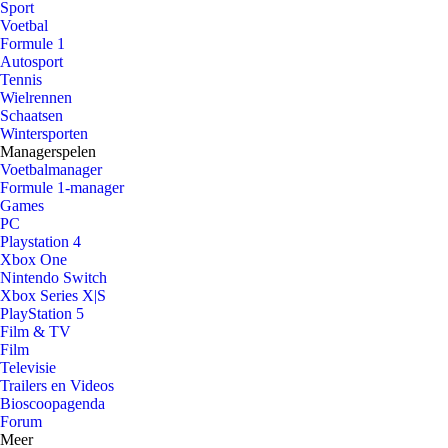
Sport
Voetbal
Formule 1
Autosport
Tennis
Wielrennen
Schaatsen
Wintersporten
Managerspelen
Voetbalmanager
Formule 1-manager
Games
PC
Playstation 4
Xbox One
Nintendo Switch
Xbox Series X|S
PlayStation 5
Film & TV
Film
Televisie
Trailers en Videos
Bioscoopagenda
Forum
Meer