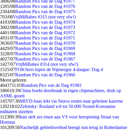
38
06/08
Random Pics van de Dag #1977
12
05/08
Random Pics van de Dag #1976
23
04/08
Random Pics van de Dag #1975
7
03/08
VrijMiBabes #315 (not very sfw!)
41
03/08
Random Pics van de Dag #1974
30
02/08
Random Pics van de Dag #1973
44
01/08
Random Pics van de Dag #1972
49
31/07
Random Pics van de Dag #1971
36
30/07
Random Pics van de Dag #1970
44
29/07
Random Pics van de Dag #1969
32
28/07
Random Pics van de Dag #1968
40
27/07
Random Pics van de Dag #1967
14
27/07
VrijMiBabes #314 (not very sfw!)
15
25/07
FOK!kers lopen de Nijmeegse 4-daagse: Dag 4
83
25/07
Random Pics van de Dag #1966
Meest gelezen
40437
11:03
Random Pics van de Dag #1981
1860
10:39
China boekt doorbraak in eigen chipmachines, druk op
ASML groeit
1457
07:36
MIVD-baas lekt via Strava routes naar geheime kazerne
1202
18:02
Zelensky: Rusland wil tot 50.000 Noord-Koreaanse
militairen inzetten
1123
09:39
Iran stelt zes eisen aan VS voor heropening Straat van
Hormuz
1012
09:50
Nachtelijk gebiedsverbod brengt rust terug in Rotterdamse