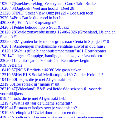
19
20:57
[Boekbespreking] Yesteryear - Caro Claire Burke
16
20:40
[Dagboek] Veel aan hoofd - Deel 28
213
20:37
[NL] Street View Quiz [#122] - Loogisch toch
39
20:34
Prijs Bar le duc rood in het buitenland
4
20:33
Bij Edit ALT-S opvangen?
24
20:31
Petitie behoud npo 5 Soul & Jazz
281
20:28
Totale zonsverduistering 12-08-2026 (Groenland, IJsland en
Spanje) #1
232
20:23
Migranten breken door grens naar Ceuta in Spanje,l #10
70
20:17
Aanbrengen mechanische ventilatie zinvol in oud huis?
181
20:16
Wat is jullie binnenhuistemperatuur? #81 Horrorzomer
1
20:14
Gadgets: Grappige, handige, nutteloze, verslavende etc.
236
20:11
archito's jaren '70 huis #5 - Een nieuw begin
9
19:59
Belgie.
164
19:57
[NOS Eredivisie #298] We gaan staken
125
19:55
Het RLS Social Media-topic #160 Zonder Kolonel!!
194
19:50
Liedjes die je met AI gemaakt hebt
23
19:50
Hoe spreek jij "meme's" uit
262
19:47
[Videoland] B&B vol liefde 6de seizoen #1 voor de
vooruitkijkers
0
19:44
Tools die je met AI gemaakt hebt.
12
19:42
Wat is dit jaar de ultieme zomerhit?
56
19:41
Bestaan er liedjes over je woonplaats?
19
19:35
Teltopic #1574 tel door en door en door....
4
19:34
Noodtoestand in westelijke provincie Canada vanwege