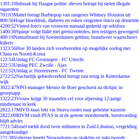
13
01:10
Inbraak bij Haagse politie: dieven betrapt bij stelen illegale
sigaretten
7
01:03
Mattel brengt Barbiepop van zangeres Whitney Houston uit
8
00:56
Hoge bloeddruk, diabetes en roken vergroten risico op dementie
42
00:52
Vinted-foto's van vrouwen massaal gedeeld op seksfora
14
00:30
Spanje volgt Italië met grenscontroles, tien reizigers geweigerd
4
00:19
Natuurbrand bij Soesterduinen geblust, brandweer waarschuwt
kijkers
13
23:56
Hoe 30 landen zich voorbereiden op mogelijke oorlog met
China en Noord-Korea
1
22:54
Uitslag FC Groningen - FC Utrecht
2
22:53
Uitslag PEC Zwolle - Ajax
1
22:52
Uitslag sc Heerenveen - FC Twente
27
22:52
Nachtelijk gebiedsverbod brengt rust terug in Rotterdamse
wijk
30
22:47
NPO-manager Menno de Boer geschorst na dickpic in
groepsapp
13
22:23
Vrouw krijgt 30 maanden cel voor afpersing 12-jarige
misdienaar in kerk
28
22:17
MIVD-baas lekt via Strava routes naar geheime kazerne
28
22:00
RIVM vindt PFAS in al de geteste moedermelk, borstvoeding
blijft advies
77
21:54
Israël meldt dood twee militairen in Zuid-Libanon, vergelding
aangekondigd
2
21:38
Vollering breekt Niewiadoma op slotklim en pakt tweede