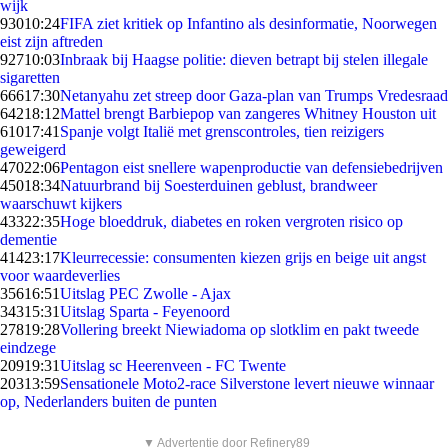
wijk
930
10:24
FIFA ziet kritiek op Infantino als desinformatie, Noorwegen
eist zijn aftreden
927
10:03
Inbraak bij Haagse politie: dieven betrapt bij stelen illegale
sigaretten
666
17:30
Netanyahu zet streep door Gaza-plan van Trumps Vredesraad
642
18:12
Mattel brengt Barbiepop van zangeres Whitney Houston uit
610
17:41
Spanje volgt Italië met grenscontroles, tien reizigers
geweigerd
470
22:06
Pentagon eist snellere wapenproductie van defensiebedrijven
450
18:34
Natuurbrand bij Soesterduinen geblust, brandweer
waarschuwt kijkers
433
22:35
Hoge bloeddruk, diabetes en roken vergroten risico op
dementie
414
23:17
Kleurrecessie: consumenten kiezen grijs en beige uit angst
voor waardeverlies
356
16:51
Uitslag PEC Zwolle - Ajax
343
15:31
Uitslag Sparta - Feyenoord
278
19:28
Vollering breekt Niewiadoma op slotklim en pakt tweede
eindzege
209
19:31
Uitslag sc Heerenveen - FC Twente
203
13:59
Sensationele Moto2-race Silverstone levert nieuwe winnaar
op, Nederlanders buiten de punten
▼ Advertentie door Refinery89