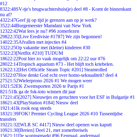
#12
83
22:48
SV-tje's brugwachtershuis(je) deel #8 - Komt de binnenkant
nu af?
43
22:47
Geef jij op tijd je grenzen aan op je werk?
35
22:44
Burgemeester Mamdani van New York
123
22:42
Wat lees je nu? #96 zomerlezen
298
22:35
[Live Eredivisie #1787] We zijn begonnen!
140
22:35
Afvallen met injecties #4
33
22:25
Op vakantie met (kleine) kinderen #30
53
22:23
[Netflix #210] TUDUM
186
22:22
Post hier zo vaak mogelijk om 22:22 uur #76
280
22:14
Tropisch aquarium #73 - Het blijft toch kriebelen.
126
22:12
[Het Officiële Steam Topic #201] Steamrolled
153
22:07
Hoe denkt God echt over homo-seksualiteit? deel 4
275
21:52
Wielerprono 2026 #1 We mogen weer
10
21:52
EK Zwemsporten 2026 te Parijs #1
8
21:51
Ik ga de fok-toto winnen dit jaar
172
21:45
[2027] Nieuwtjes en geruchten voor het ESF in Bulgarije #1
186
21:43
[PlayStation #184] Nieuw deel
19
21:41
Ik rook nog steeds
183
21:39
FOK! Premier Cycling League 2026 #10 Tussentijdse
transfers
192
21:32
[WLR SC #417] Nieuw deel openen was kaputt
109
21:30
[Breien] Deel 21, met zomerbreisels
156
21:11
De woningmarkt #96 Eenmaal, andermaal