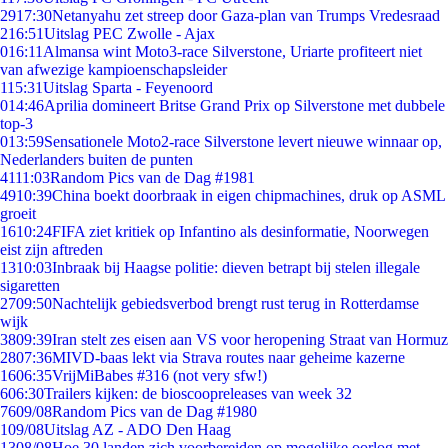
29
17:30
Netanyahu zet streep door Gaza-plan van Trumps Vredesraad
2
16:51
Uitslag PEC Zwolle - Ajax
0
16:11
Almansa wint Moto3-race Silverstone, Uriarte profiteert niet
van afwezige kampioenschapsleider
1
15:31
Uitslag Sparta - Feyenoord
0
14:46
Aprilia domineert Britse Grand Prix op Silverstone met dubbele
top-3
0
13:59
Sensationele Moto2-race Silverstone levert nieuwe winnaar op,
Nederlanders buiten de punten
41
11:03
Random Pics van de Dag #1981
49
10:39
China boekt doorbraak in eigen chipmachines, druk op ASML
groeit
16
10:24
FIFA ziet kritiek op Infantino als desinformatie, Noorwegen
eist zijn aftreden
13
10:03
Inbraak bij Haagse politie: dieven betrapt bij stelen illegale
sigaretten
27
09:50
Nachtelijk gebiedsverbod brengt rust terug in Rotterdamse
wijk
38
09:39
Iran stelt zes eisen aan VS voor heropening Straat van Hormuz
28
07:36
MIVD-baas lekt via Strava routes naar geheime kazerne
16
06:35
VrijMiBabes #316 (not very sfw!)
6
06:30
Trailers kijken: de bioscoopreleases van week 32
76
09/08
Random Pics van de Dag #1980
1
09/08
Uitslag AZ - ADO Den Haag
13
08/08
Hoe 30 landen zich voorbereiden op mogelijke oorlog met