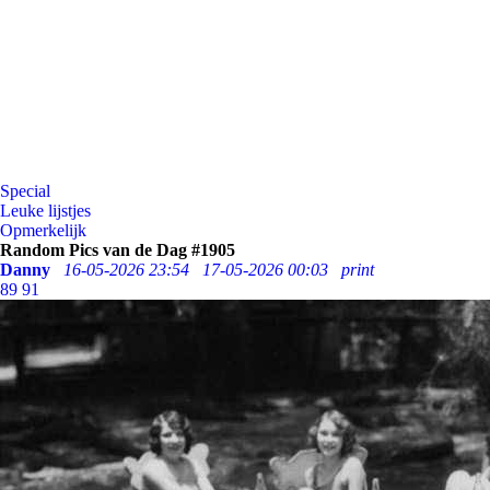
Special
Leuke lijstjes
Opmerkelijk
Random Pics van de Dag #1905
Danny
16-05-2026 23:54
17-05-2026 00:03
print
89
91