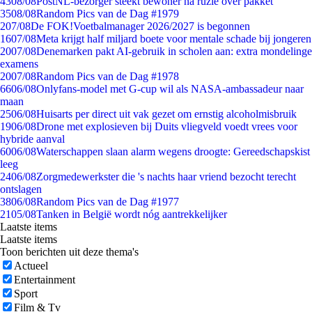
43
08/08
PostNL-bezorger steekt bewoner na ruzie over pakket
35
08/08
Random Pics van de Dag #1979
2
07/08
De FOK!Voetbalmanager 2026/2027 is begonnen
16
07/08
Meta krijgt half miljard boete voor mentale schade bij jongeren
20
07/08
Denemarken pakt AI-gebruik in scholen aan: extra mondelinge
examens
20
07/08
Random Pics van de Dag #1978
66
06/08
Onlyfans-model met G-cup wil als NASA-ambassadeur naar
maan
25
06/08
Huisarts per direct uit vak gezet om ernstig alcoholmisbruik
19
06/08
Drone met explosieven bij Duits vliegveld voedt vrees voor
hybride aanval
60
06/08
Waterschappen slaan alarm wegens droogte: Gereedschapskist
leeg
24
06/08
Zorgmedewerkster die 's nachts haar vriend bezocht terecht
ontslagen
38
06/08
Random Pics van de Dag #1977
21
05/08
Tanken in België wordt nóg aantrekkelijker
Laatste items
Laatste items
Toon berichten uit deze thema's
Actueel
Entertainment
Sport
Film & Tv