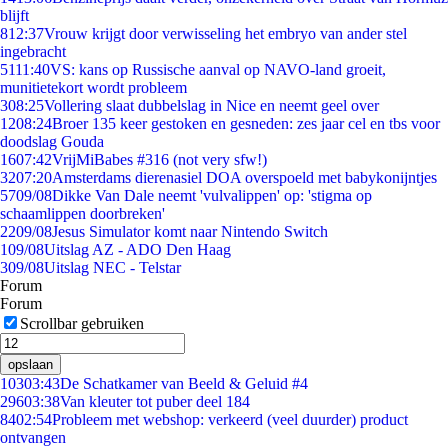
blijft
8
12:37
Vrouw krijgt door verwisseling het embryo van ander stel
ingebracht
51
11:40
VS: kans op Russische aanval op NAVO-land groeit,
munitietekort wordt probleem
3
08:25
Vollering slaat dubbelslag in Nice en neemt geel over
12
08:24
Broer 135 keer gestoken en gesneden: zes jaar cel en tbs voor
doodslag Gouda
16
07:42
VrijMiBabes #316 (not very sfw!)
32
07:20
Amsterdams dierenasiel DOA overspoeld met babykonijntjes
57
09/08
Dikke Van Dale neemt 'vulvalippen' op: 'stigma op
schaamlippen doorbreken'
22
09/08
Jesus Simulator komt naar Nintendo Switch
1
09/08
Uitslag AZ - ADO Den Haag
3
09/08
Uitslag NEC - Telstar
Forum
Forum
Scrollbar gebruiken
opslaan
103
03:43
De Schatkamer van Beeld & Geluid #4
296
03:38
Van kleuter tot puber deel 184
84
02:54
Probleem met webshop: verkeerd (veel duurder) product
ontvangen