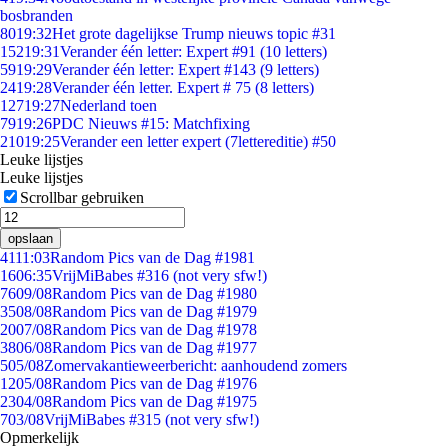
bosbranden
80
19:32
Het grote dagelijkse Trump nieuws topic #31
152
19:31
Verander één letter: Expert #91 (10 letters)
59
19:29
Verander één letter: Expert #143 (9 letters)
24
19:28
Verander één letter. Expert # 75 (8 letters)
127
19:27
Nederland toen
79
19:26
PDC Nieuws #15: Matchfixing
210
19:25
Verander een letter expert (7lettereditie) #50
Leuke lijstjes
Leuke lijstjes
Scrollbar gebruiken
opslaan
41
11:03
Random Pics van de Dag #1981
16
06:35
VrijMiBabes #316 (not very sfw!)
76
09/08
Random Pics van de Dag #1980
35
08/08
Random Pics van de Dag #1979
20
07/08
Random Pics van de Dag #1978
38
06/08
Random Pics van de Dag #1977
5
05/08
Zomervakantieweerbericht: aanhoudend zomers
12
05/08
Random Pics van de Dag #1976
23
04/08
Random Pics van de Dag #1975
7
03/08
VrijMiBabes #315 (not very sfw!)
Opmerkelijk