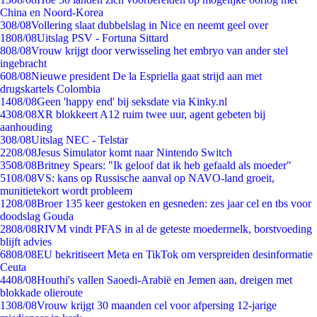
China en Noord-Korea
3
08/08
Vollering slaat dubbelslag in Nice en neemt geel over
18
08/08
Uitslag PSV - Fortuna Sittard
8
08/08
Vrouw krijgt door verwisseling het embryo van ander stel
ingebracht
6
08/08
Nieuwe president De la Espriella gaat strijd aan met
drugskartels Colombia
14
08/08
Geen 'happy end' bij seksdate via Kinky.nl
43
08/08
XR blokkeert A12 ruim twee uur, agent gebeten bij
aanhouding
3
08/08
Uitslag NEC - Telstar
22
08/08
Jesus Simulator komt naar Nintendo Switch
35
08/08
Britney Spears: "Ik geloof dat ik heb gefaald als moeder"
51
08/08
VS: kans op Russische aanval op NAVO-land groeit,
munitietekort wordt probleem
12
08/08
Broer 135 keer gestoken en gesneden: zes jaar cel en tbs voor
doodslag Gouda
28
08/08
RIVM vindt PFAS in al de geteste moedermelk, borstvoeding
blijft advies
68
08/08
EU bekritiseert Meta en TikTok om verspreiden desinformatie
Ceuta
44
08/08
Houthi's vallen Saoedi-Arabië en Jemen aan, dreigen met
blokkade olieroute
13
08/08
Vrouw krijgt 30 maanden cel voor afpersing 12-jarige