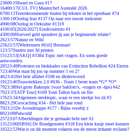
236
00:19
Israel en Gaza #17
164
00:17
[CUL TV] Masterchef Australië 2026
67
00:13
Tenenkrommende fouten bij teksten in het openbaar #74
13
00:10
Oorlog Iran #137 Op naar een mooie toekomst
49
00:08
Oorlog in Oekraïne #1319
41
00:05
[2026/2027] Eredivisietoto #1
43
00:00
Hoeveel geld spendeer jij aan je beginnende relatie?
26
23:57
Natuur en Wild
256
23:57
[Wielrennen #616] Brennan!
1
23:57
Starten met 3d printen
151
23:53
[AKQ] #3384 Topic met vragen. En soms goede
antwoorden.
285
23:49
Protesten en blokkades van Extinction Rebellion #24 Eieren
7
23:46
Wat staat bij jou op nummer 1 en 2?
46
23:41
Het hele alfabet #108 en 4letterwoord
191
23:40
Touwtrekken 2.0 #636 - Team 1 beste team *G* *O*
79
23:38
Het grote Baktopic (voor bakfoto's, -vragen en -tips) #42
79
23:37
[ATP Tour] #169 Tosti Tallon back on fire
176
23:34
Algemeen steektopic, waar er een steekje los zit #3
88
23:29
Geocaching #34 - Het hele jaar rond
79
23:21
De Avondetappe #177 - Bijna voorbij :(
89
23:09
Palworld
257
23:07
Afbeeldingen die je gemaakt hebt met AI
131
23:00
[SBS6] De Bondgenoten #318 Een klein kusje moet kunnen
183
22:53
Wat is op dit moment volgens jou de meest irritante reclame?