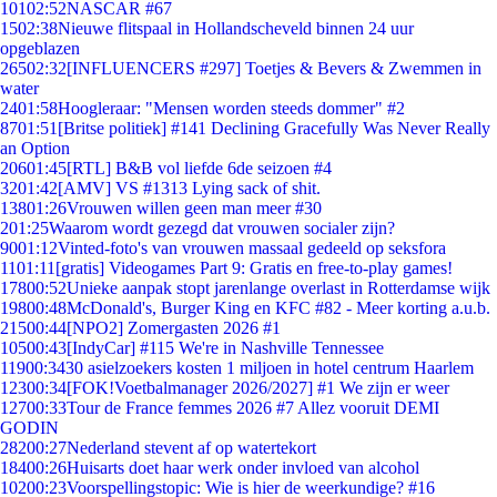
101
02:52
NASCAR #67
15
02:38
Nieuwe flitspaal in Hollandscheveld binnen 24 uur
opgeblazen
265
02:32
[INFLUENCERS #297] Toetjes & Bevers & Zwemmen in
water
24
01:58
Hoogleraar: "Mensen worden steeds dommer" #2
87
01:51
[Britse politiek] #141 Declining Gracefully Was Never Really
an Option
206
01:45
[RTL] B&B vol liefde 6de seizoen #4
32
01:42
[AMV] VS #1313 Lying sack of shit.
138
01:26
Vrouwen willen geen man meer #30
2
01:25
Waarom wordt gezegd dat vrouwen socialer zijn?
90
01:12
Vinted-foto's van vrouwen massaal gedeeld op seksfora
11
01:11
[gratis] Videogames Part 9: Gratis en free-to-play games!
178
00:52
Unieke aanpak stopt jarenlange overlast in Rotterdamse wijk
198
00:48
McDonald's, Burger King en KFC #82 - Meer korting a.u.b.
215
00:44
[NPO2] Zomergasten 2026 #1
105
00:43
[IndyCar] #115 We're in Nashville Tennessee
119
00:34
30 asielzoekers kosten 1 miljoen in hotel centrum Haarlem
123
00:34
[FOK!Voetbalmanager 2026/2027] #1 We zijn er weer
127
00:33
Tour de France femmes 2026 #7 Allez vooruit DEMI
GODIN
282
00:27
Nederland stevent af op watertekort
184
00:26
Huisarts doet haar werk onder invloed van alcohol
102
00:23
Voorspellingstopic: Wie is hier de weerkundige? #16