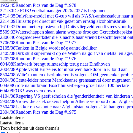
19
22:45
Random Pics van de Dag #1978
2
21:30
De FOK!Voetbalmanager 2026/2027 is begonnen
57
14:35
Onlyfans-model met G-cup wil als NASA-ambassadeur naar 
22
14:09
Huisarts per direct uit vak gezet om ernstig alcoholmisbruik
16
10:32
Drone met explosieven bij Duits vliegveld voedt vrees voor hy
55
09:33
Waterschappen slaan alarm wegens droogte: Gereedschapskist
23
06:40
Zorgmedewerkster die 's nachts haar vriend bezocht terecht on
37
06/08
Random Pics van de Dag #1977
21
05/08
Tanken in België wordt nóg aantrekkelijker
34
05/08
Dirk sluit supermarkt op de Wallen na golf van diefstal en agre
12
05/08
Random Pics van de Dag #1976
6
04/08
Kraftwerk brengt ruimteschip terug naar Eindhoven
20
04/08
Apple vecht Britse eis tot inbouwen backdoor in iCloud aan
85
04/08
'Witte' mannen discrimineren is volgens OM geen enkel probl
30
04/08
Ceuta-leider noemt Marokkaanse grensaanval door migranten 
6
04/08
Grote natuurbrand Boschhuizerbergen groeit naar 100 hectare
6
04/08
FOK! was even down
41
04/08
Regering VS geeft scholen die 'genderidentiteit' van kinderen
59
04/08
Vrouw die asielzoekers hielp in Athene vermoord door Afghaa
25
04/08
Lekker op vakantie naar Afghanistan volgens Taliban geen pr
23
04/08
Random Pics van de Dag #1975
Laatste items
Laatste items
Toon berichten uit deze thema's