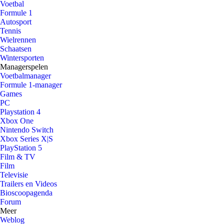
Voetbal
Formule 1
Autosport
Tennis
Wielrennen
Schaatsen
Wintersporten
Managerspelen
Voetbalmanager
Formule 1-manager
Games
PC
Playstation 4
Xbox One
Nintendo Switch
Xbox Series X|S
PlayStation 5
Film & TV
Film
Televisie
Trailers en Videos
Bioscoopagenda
Forum
Meer
Weblog