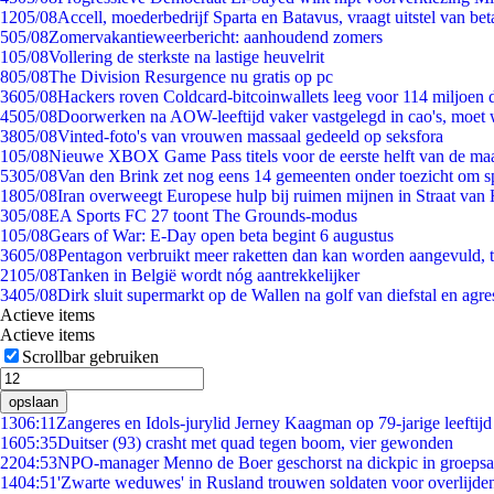
12
05/08
Accell, moederbedrijf Sparta en Batavus, vraagt uitstel van bet
5
05/08
Zomervakantieweerbericht: aanhoudend zomers
1
05/08
Vollering de sterkste na lastige heuvelrit
8
05/08
The Division Resurgence nu gratis op pc
36
05/08
Hackers roven Coldcard-bitcoinwallets leeg voor 114 miljoen d
45
05/08
Doorwerken na AOW-leeftijd vaker vastgelegd in cao's, moet
38
05/08
Vinted-foto's van vrouwen massaal gedeeld op seksfora
1
05/08
Nieuwe XBOX Game Pass titels voor de eerste helft van de ma
53
05/08
Van den Brink zet nog eens 14 gemeenten onder toezicht om s
18
05/08
Iran overweegt Europese hulp bij ruimen mijnen in Straat va
3
05/08
EA Sports FC 27 toont The Grounds-modus
1
05/08
Gears of War: E-Day open beta begint 6 augustus
36
05/08
Pentagon verbruikt meer raketten dan kan worden aangevuld, t
21
05/08
Tanken in België wordt nóg aantrekkelijker
34
05/08
Dirk sluit supermarkt op de Wallen na golf van diefstal en agre
Actieve items
Actieve items
Scrollbar gebruiken
opslaan
13
06:11
Zangeres en Idols-jurylid Jerney Kaagman op 79-jarige leeftijd
16
05:35
Duitser (93) crasht met quad tegen boom, vier gewonden
22
04:53
NPO-manager Menno de Boer geschorst na dickpic in groeps
14
04:51
'Zwarte weduwes' in Rusland trouwen soldaten voor overlijden