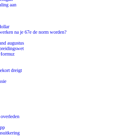
aling aan
ollar
 werken na je 67e de norm worden?
and augustus
preidingswet
n Hormuz
ekort dreigt
ssie
 overleden
app
suitkering