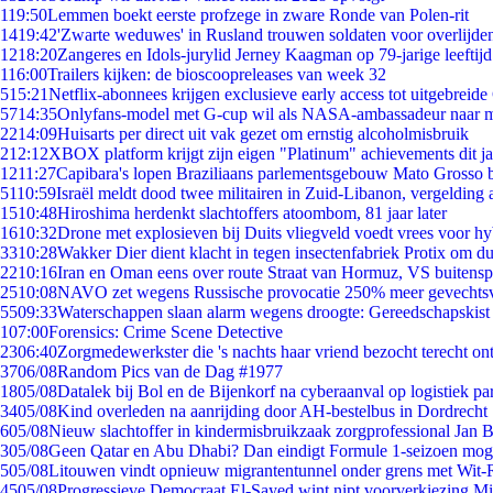
1
19:50
Lemmen boekt eerste profzege in zware Ronde van Polen-rit
14
19:42
'Zwarte weduwes' in Rusland trouwen soldaten voor overlijden
12
18:20
Zangeres en Idols-jurylid Jerney Kaagman op 79-jarige leeftij
1
16:00
Trailers kijken: de bioscoopreleases van week 32
5
15:21
Netflix-abonnees krijgen exclusieve early access tot uitgebreide
57
14:35
Onlyfans-model met G-cup wil als NASA-ambassadeur naar 
22
14:09
Huisarts per direct uit vak gezet om ernstig alcoholmisbruik
2
12:12
XBOX platform krijgt zijn eigen "Platinum" achievements dit ja
12
11:27
Capibara's lopen Braziliaans parlementsgebouw Mato Grosso 
51
10:59
Israël meldt dood twee militairen in Zuid-Libanon, vergeldin
15
10:48
Hiroshima herdenkt slachtoffers atoombom, 81 jaar later
16
10:32
Drone met explosieven bij Duits vliegveld voedt vrees voor hy
33
10:28
Wakker Dier dient klacht in tegen insectenfabriek Protix om 
22
10:16
Iran en Oman eens over route Straat van Hormuz, VS buitensp
25
10:08
NAVO zet wegens Russische provocatie 250% meer gevechtsvl
55
09:33
Waterschappen slaan alarm wegens droogte: Gereedschapskist
1
07:00
Forensics: Crime Scene Detective
23
06:40
Zorgmedewerkster die 's nachts haar vriend bezocht terecht on
37
06/08
Random Pics van de Dag #1977
18
05/08
Datalek bij Bol en de Bijenkorf na cyberaanval op logistiek pa
34
05/08
Kind overleden na aanrijding door AH-bestelbus in Dordrecht
6
05/08
Nieuw slachtoffer in kindermisbruikzaak zorgprofessional Jan B
3
05/08
Geen Qatar en Abu Dhabi? Dan eindigt Formule 1-seizoen moge
5
05/08
Litouwen vindt opnieuw migrantentunnel onder grens met Wit-
45
05/08
Progressieve Democraat El-Sayed wint nipt voorverkiezing M