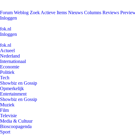
Forum
Weblog
Zoek
Actieve Items
Nieuws
Columns
Reviews
Previe
Inloggen
fok.nl
Inloggen
fok.nl
Actueel
Nederland
Internationaal
Economie
Politiek
Tech
Showbiz en Gossip
Opmerkelijk
Entertainment
Showbiz en Gossip
Muziek
Film
Televisie
Media & Cultuur
Bioscoopagenda
Sport