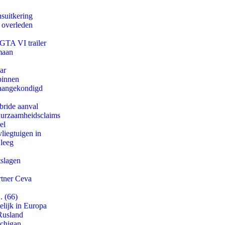
suitkering
d overleden
 GTA VI trailer
maan
ar
binnen
g aangekondigd
bride aanval
duurzaamheidsclaims
el
iegtuigen in
 leeg
tslagen
rtner Ceva
. (66)
lijk in Europa
Rusland
ichigan