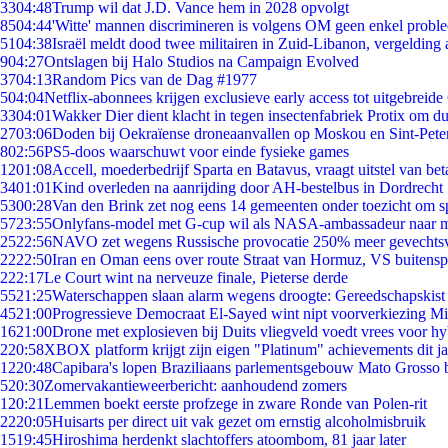
33
04:48
Trump wil dat J.D. Vance hem in 2028 opvolgt
85
04:44
'Witte' mannen discrimineren is volgens OM geen enkel probl
51
04:38
Israël meldt dood twee militairen in Zuid-Libanon, vergeldin
9
04:27
Ontslagen bij Halo Studios na Campaign Evolved
37
04:13
Random Pics van de Dag #1977
5
04:04
Netflix-abonnees krijgen exclusieve early access tot uitgebreide
33
04:01
Wakker Dier dient klacht in tegen insectenfabriek Protix om 
27
03:06
Doden bij Oekraïense droneaanvallen op Moskou en Sint-Pete
8
02:56
PS5-doos waarschuwt voor einde fysieke games
12
01:08
Accell, moederbedrijf Sparta en Batavus, vraagt uitstel van bet
34
01:01
Kind overleden na aanrijding door AH-bestelbus in Dordrecht
53
00:28
Van den Brink zet nog eens 14 gemeenten onder toezicht om s
57
23:55
Onlyfans-model met G-cup wil als NASA-ambassadeur naar 
25
22:56
NAVO zet wegens Russische provocatie 250% meer gevechtsvl
22
22:50
Iran en Oman eens over route Straat van Hormuz, VS buitensp
2
22:17
Le Court wint na nerveuze finale, Pieterse derde
55
21:25
Waterschappen slaan alarm wegens droogte: Gereedschapskist
45
21:00
Progressieve Democraat El-Sayed wint nipt voorverkiezing M
16
21:00
Drone met explosieven bij Duits vliegveld voedt vrees voor hy
2
20:58
XBOX platform krijgt zijn eigen "Platinum" achievements dit ja
12
20:48
Capibara's lopen Braziliaans parlementsgebouw Mato Grosso 
5
20:30
Zomervakantieweerbericht: aanhoudend zomers
1
20:21
Lemmen boekt eerste profzege in zware Ronde van Polen-rit
22
20:05
Huisarts per direct uit vak gezet om ernstig alcoholmisbruik
15
19:45
Hiroshima herdenkt slachtoffers atoombom, 81 jaar later