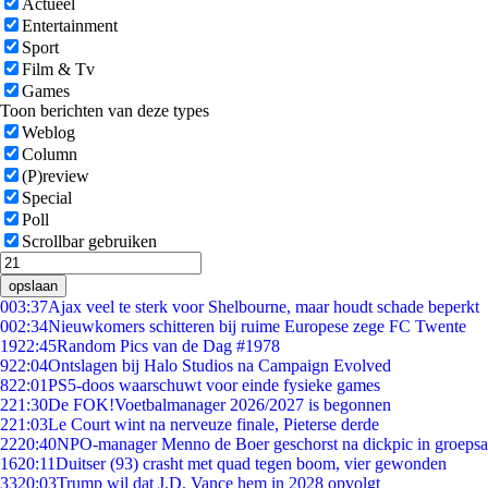
Actueel
Entertainment
Sport
Film & Tv
Games
Toon berichten van deze types
Weblog
Column
(P)review
Special
Poll
Scrollbar gebruiken
opslaan
0
03:37
Ajax veel te sterk voor Shelbourne, maar houdt schade beperkt
0
02:34
Nieuwkomers schitteren bij ruime Europese zege FC Twente
19
22:45
Random Pics van de Dag #1978
9
22:04
Ontslagen bij Halo Studios na Campaign Evolved
8
22:01
PS5-doos waarschuwt voor einde fysieke games
2
21:30
De FOK!Voetbalmanager 2026/2027 is begonnen
2
21:03
Le Court wint na nerveuze finale, Pieterse derde
22
20:40
NPO-manager Menno de Boer geschorst na dickpic in groeps
16
20:11
Duitser (93) crasht met quad tegen boom, vier gewonden
33
20:03
Trump wil dat J.D. Vance hem in 2028 opvolgt