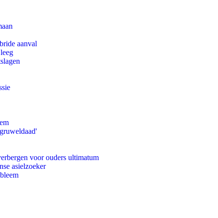
maan
bride aanval
 leeg
tslagen
ssie
eem
'gruweldaad'
 verbergen voor ouders ultimatum
nse asielzoeker
obleem