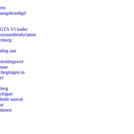
eem
g aangekondigd
 GTA VI trailer
duurzaamheidsclaims
rsburg
aling aan
preidingswet
maan
iegtuigen in
el
 leeg
ichigan
bride aanval
ar
binnen