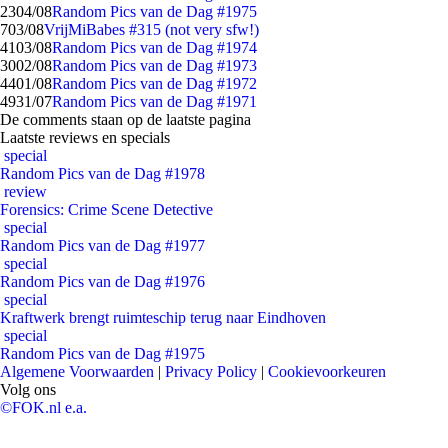
23
04/08
Random Pics van de Dag #1975
7
03/08
VrijMiBabes #315 (not very sfw!)
41
03/08
Random Pics van de Dag #1974
30
02/08
Random Pics van de Dag #1973
44
01/08
Random Pics van de Dag #1972
49
31/07
Random Pics van de Dag #1971
De comments staan op de laatste pagina
Laatste reviews en specials
special
Random Pics van de Dag #1978
review
Forensics: Crime Scene Detective
special
Random Pics van de Dag #1977
special
Random Pics van de Dag #1976
special
Kraftwerk brengt ruimteschip terug naar Eindhoven
special
Random Pics van de Dag #1975
Algemene Voorwaarden
|
Privacy Policy
|
Cookievoorkeuren
Volg ons
©FOK.nl e.a.