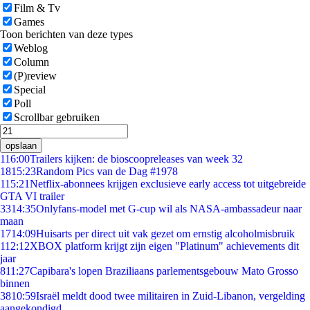
Film & Tv
Games
Toon berichten van deze types
Weblog
Column
(P)review
Special
Poll
Scrollbar gebruiken
opslaan
1
16:00
Trailers kijken: de bioscoopreleases van week 32
18
15:23
Random Pics van de Dag #1978
1
15:21
Netflix-abonnees krijgen exclusieve early access tot uitgebreide
GTA VI trailer
33
14:35
Onlyfans-model met G-cup wil als NASA-ambassadeur naar
maan
17
14:09
Huisarts per direct uit vak gezet om ernstig alcoholmisbruik
1
12:12
XBOX platform krijgt zijn eigen "Platinum" achievements dit
jaar
8
11:27
Capibara's lopen Braziliaans parlementsgebouw Mato Grosso
binnen
38
10:59
Israël meldt dood twee militairen in Zuid-Libanon, vergelding
aangekondigd