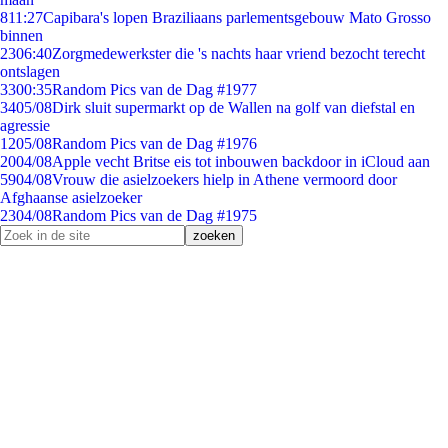
8
11:27
Capibara's lopen Braziliaans parlementsgebouw Mato Grosso
binnen
23
06:40
Zorgmedewerkster die 's nachts haar vriend bezocht terecht
ontslagen
33
00:35
Random Pics van de Dag #1977
34
05/08
Dirk sluit supermarkt op de Wallen na golf van diefstal en
agressie
12
05/08
Random Pics van de Dag #1976
20
04/08
Apple vecht Britse eis tot inbouwen backdoor in iCloud aan
59
04/08
Vrouw die asielzoekers hielp in Athene vermoord door
Afghaanse asielzoeker
23
04/08
Random Pics van de Dag #1975