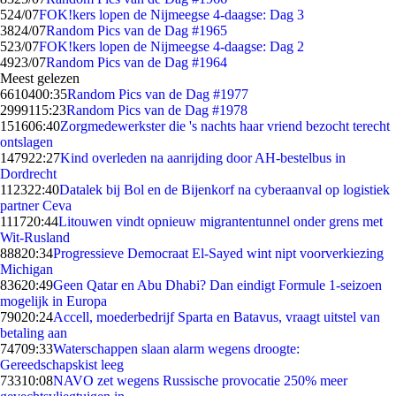
5
24/07
FOK!kers lopen de Nijmeegse 4-daagse: Dag 3
38
24/07
Random Pics van de Dag #1965
5
23/07
FOK!kers lopen de Nijmeegse 4-daagse: Dag 2
49
23/07
Random Pics van de Dag #1964
Meest gelezen
66104
00:35
Random Pics van de Dag #1977
29991
15:23
Random Pics van de Dag #1978
1516
06:40
Zorgmedewerkster die 's nachts haar vriend bezocht terecht
ontslagen
1479
22:27
Kind overleden na aanrijding door AH-bestelbus in
Dordrecht
1123
22:40
Datalek bij Bol en de Bijenkorf na cyberaanval op logistiek
partner Ceva
1117
20:44
Litouwen vindt opnieuw migrantentunnel onder grens met
Wit-Rusland
888
20:34
Progressieve Democraat El-Sayed wint nipt voorverkiezing
Michigan
836
20:49
Geen Qatar en Abu Dhabi? Dan eindigt Formule 1-seizoen
mogelijk in Europa
790
20:24
Accell, moederbedrijf Sparta en Batavus, vraagt uitstel van
betaling aan
747
09:33
Waterschappen slaan alarm wegens droogte:
Gereedschapskist leeg
733
10:08
NAVO zet wegens Russische provocatie 250% meer