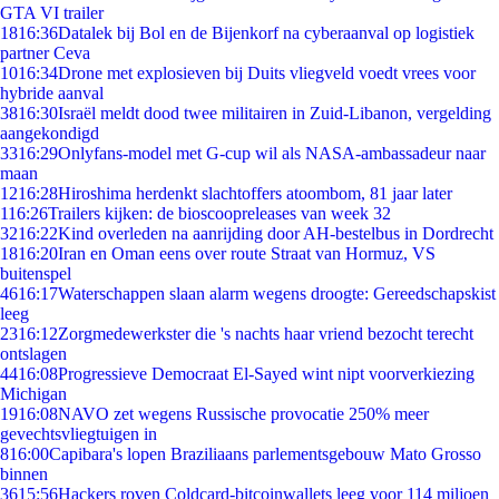
GTA VI trailer
18
16:36
Datalek bij Bol en de Bijenkorf na cyberaanval op logistiek
partner Ceva
10
16:34
Drone met explosieven bij Duits vliegveld voedt vrees voor
hybride aanval
38
16:30
Israël meldt dood twee militairen in Zuid-Libanon, vergelding
aangekondigd
33
16:29
Onlyfans-model met G-cup wil als NASA-ambassadeur naar
maan
12
16:28
Hiroshima herdenkt slachtoffers atoombom, 81 jaar later
1
16:26
Trailers kijken: de bioscoopreleases van week 32
32
16:22
Kind overleden na aanrijding door AH-bestelbus in Dordrecht
18
16:20
Iran en Oman eens over route Straat van Hormuz, VS
buitenspel
46
16:17
Waterschappen slaan alarm wegens droogte: Gereedschapskist
leeg
23
16:12
Zorgmedewerkster die 's nachts haar vriend bezocht terecht
ontslagen
44
16:08
Progressieve Democraat El-Sayed wint nipt voorverkiezing
Michigan
19
16:08
NAVO zet wegens Russische provocatie 250% meer
gevechtsvliegtuigen in
8
16:00
Capibara's lopen Braziliaans parlementsgebouw Mato Grosso
binnen
36
15:56
Hackers roven Coldcard-bitcoinwallets leeg voor 114 miljoen