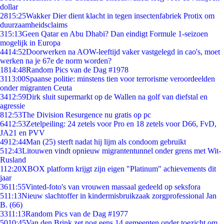
dollar
28
15:25
Wakker Dier dient klacht in tegen insectenfabriek Protix om
duurzaamheidsclaims
3
15:13
Geen Qatar en Abu Dhabi? Dan eindigt Formule 1-seizoen
mogelijk in Europa
44
14:52
Doorwerken na AOW-leeftijd vaker vastgelegd in cao's, moet
werken na je 67e de norm worden?
18
14:48
Random Pics van de Dag #1978
31
13:00
Spaanse politie: minstens tien voor terrorisme veroordeelden
onder migranten Ceuta
34
12:59
Dirk sluit supermarkt op de Wallen na golf van diefstal en
agressie
8
12:53
The Division Resurgence nu gratis op pc
64
12:53
Zetelpeiling: 24 zetels voor Pro en 18 zetels voor D66, FvD,
JA21 en PVV
49
12:44
Man (25) sterft nadat hij lijm als condoom gebruikt
5
12:43
Litouwen vindt opnieuw migrantentunnel onder grens met Wit-
Rusland
1
12:20
XBOX platform krijgt zijn eigen "Platinum" achievements dit
jaar
36
11:55
Vinted-foto's van vrouwen massaal gedeeld op seksfora
5
11:13
Nieuw slachtoffer in kindermisbruikzaak zorgprofessional Jan
B. (66)
33
11:13
Random Pics van de Dag #1977
50
10:45
Van den Brink zet nog eens 14 gemeenten onder toezicht om