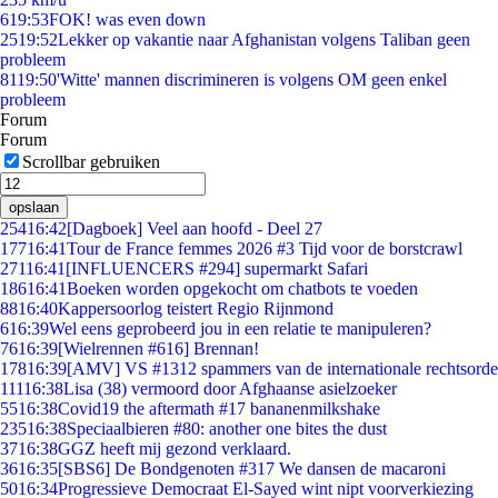
6
19:53
FOK! was even down
25
19:52
Lekker op vakantie naar Afghanistan volgens Taliban geen
probleem
81
19:50
'Witte' mannen discrimineren is volgens OM geen enkel
probleem
Forum
Forum
Scrollbar gebruiken
opslaan
254
16:42
[Dagboek] Veel aan hoofd - Deel 27
177
16:41
Tour de France femmes 2026 #3 Tijd voor de borstcrawl
271
16:41
[INFLUENCERS #294] supermarkt Safari
186
16:41
Boeken worden opgekocht om chatbots te voeden
88
16:40
Kappersoorlog teistert Regio Rijnmond
6
16:39
Wel eens geprobeerd jou in een relatie te manipuleren?
76
16:39
[Wielrennen #616] Brennan!
178
16:39
[AMV] VS #1312 spammers van de internationale rechtsorde
111
16:38
Lisa (38) vermoord door Afghaanse asielzoeker
55
16:38
Covid19 the aftermath #17 bananenmilkshake
235
16:38
Speciaalbieren #80: another one bites the dust
37
16:38
GGZ heeft mij gezond verklaard.
36
16:35
[SBS6] De Bondgenoten #317 We dansen de macaroni
50
16:34
Progressieve Democraat El-Sayed wint nipt voorverkiezing