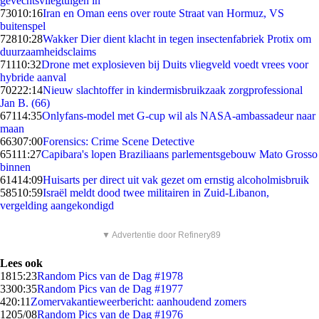
gevechtsvliegtuigen in
730
10:16
Iran en Oman eens over route Straat van Hormuz, VS
buitenspel
728
10:28
Wakker Dier dient klacht in tegen insectenfabriek Protix om
duurzaamheidsclaims
711
10:32
Drone met explosieven bij Duits vliegveld voedt vrees voor
hybride aanval
702
22:14
Nieuw slachtoffer in kindermisbruikzaak zorgprofessional
Jan B. (66)
671
14:35
Onlyfans-model met G-cup wil als NASA-ambassadeur naar
maan
663
07:00
Forensics: Crime Scene Detective
651
11:27
Capibara's lopen Braziliaans parlementsgebouw Mato Grosso
binnen
614
14:09
Huisarts per direct uit vak gezet om ernstig alcoholmisbruik
585
10:59
Israël meldt dood twee militairen in Zuid-Libanon,
vergelding aangekondigd
▼ Advertentie door Refinery89
Lees ook
18
15:23
Random Pics van de Dag #1978
33
00:35
Random Pics van de Dag #1977
4
20:11
Zomervakantieweerbericht: aanhoudend zomers
12
05/08
Random Pics van de Dag #1976