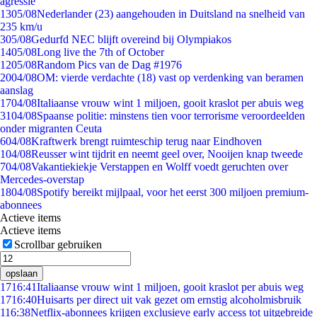
agressie
13
05/08
Nederlander (23) aangehouden in Duitsland na snelheid van
235 km/u
3
05/08
Gedurfd NEC blijft overeind bij Olympiakos
14
05/08
Long live the 7th of October
12
05/08
Random Pics van de Dag #1976
20
04/08
OM: vierde verdachte (18) vast op verdenking van beramen
aanslag
17
04/08
Italiaanse vrouw wint 1 miljoen, gooit kraslot per abuis weg
31
04/08
Spaanse politie: minstens tien voor terrorisme veroordeelden
onder migranten Ceuta
6
04/08
Kraftwerk brengt ruimteschip terug naar Eindhoven
1
04/08
Reusser wint tijdrit en neemt geel over, Nooijen knap tweede
7
04/08
Vakantiekiekje Verstappen en Wolff voedt geruchten over
Mercedes-overstap
18
04/08
Spotify bereikt mijlpaal, voor het eerst 300 miljoen premium-
abonnees
Actieve items
Actieve items
Scrollbar gebruiken
opslaan
17
16:41
Italiaanse vrouw wint 1 miljoen, gooit kraslot per abuis weg
17
16:40
Huisarts per direct uit vak gezet om ernstig alcoholmisbruik
1
16:38
Netflix-abonnees krijgen exclusieve early access tot uitgebreide