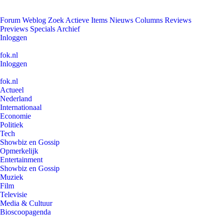
Forum
Weblog
Zoek
Actieve Items
Nieuws
Columns
Reviews
Previews
Specials
Archief
Inloggen
fok.nl
Inloggen
fok.nl
Actueel
Nederland
Internationaal
Economie
Politiek
Tech
Showbiz en Gossip
Opmerkelijk
Entertainment
Showbiz en Gossip
Muziek
Film
Televisie
Media & Cultuur
Bioscoopagenda