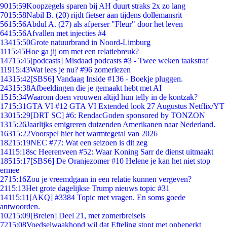
90
15:59
Koopzegels sparen bij AH duurt straks 2x zo lang
70
15:58
Nabil B. (20) rijdt fietser aan tijdens dollemansrit
56
15:56
Abdul A. (27) als afperser "Fleur" door het leven
64
15:56
Afvallen met injecties #4
134
15:50
Grote natuurbrand in Noord-Limburg
11
15:45
Hoe ga jij om met een relatiebreuk?
147
15:45
[podcasts] Misdaad podcasts #3 - Twee weken taakstraf
119
15:43
Wat lees je nu? #96 zomerlezen
143
15:42
[SBS6] Vandaag Inside #136 - Boekje pluggen.
243
15:38
Afbeeldingen die je gemaakt hebt met AI
15
15:34
Waarom doen vrouwen altijd hun telly in de kontzak?
17
15:31
GTA VI #12 GTA VI Extended look 27 Augustus Netflix/YT
130
15:29
[DRT SC] #6: RendacGoden sponsored by TONZON
13
15:26
Jaarlijks emigreren duizenden Amerikanen naar Nederland.
163
15:22
Voorspel hier het warmtegetal van 2026
182
15:19
NEC #77: Wat een seizoen is dit zeg
141
15:18
sc Heerenveen #52: Waar Koning Sarr de dienst uitmaakt
185
15:17
[SBS6] De Oranjezomer #10 Helene je kan het niet stop
ermee
27
15:16
Zou je vreemdgaan in een relatie kunnen vergeven?
21
15:13
Het grote dagelijkse Trump nieuws topic #31
141
15:11
[AKQ] #3384 Topic met vragen. En soms goede
antwoorden.
102
15:09
[Breien] Deel 21, met zomerbreisels
72
15:08
Voedselwaakhond wil dat Efteling stopt met onbeperkt