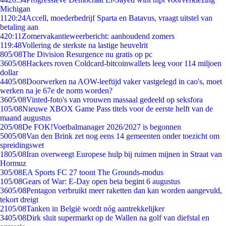
Michigan
11
20:24
Accell, moederbedrijf Sparta en Batavus, vraagt uitstel van
betaling aan
4
20:11
Zomervakantieweerbericht: aanhoudend zomers
1
19:48
Vollering de sterkste na lastige heuvelrit
8
05/08
The Division Resurgence nu gratis op pc
36
05/08
Hackers roven Coldcard-bitcoinwallets leeg voor 114 miljoen
dollar
44
05/08
Doorwerken na AOW-leeftijd vaker vastgelegd in cao's, moet
werken na je 67e de norm worden?
36
05/08
Vinted-foto's van vrouwen massaal gedeeld op seksfora
1
05/08
Nieuwe XBOX Game Pass titels voor de eerste helft van de
maand augustus
2
05/08
De FOK!Voetbalmanager 2026/2027 is begonnen
50
05/08
Van den Brink zet nog eens 14 gemeenten onder toezicht om
spreidingswet
18
05/08
Iran overweegt Europese hulp bij ruimen mijnen in Straat van
Hormuz
3
05/08
EA Sports FC 27 toont The Grounds-modus
1
05/08
Gears of War: E-Day open beta begint 6 augustus
36
05/08
Pentagon verbruikt meer raketten dan kan worden aangevuld,
tekort dreigt
21
05/08
Tanken in België wordt nóg aantrekkelijker
34
05/08
Dirk sluit supermarkt op de Wallen na golf van diefstal en