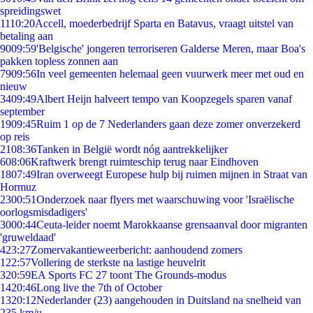
spreidingswet
11
10:20
Accell, moederbedrijf Sparta en Batavus, vraagt uitstel van
betaling aan
90
09:59
'Belgische' jongeren terroriseren Galderse Meren, maar Boa's
pakken topless zonnen aan
79
09:56
In veel gemeenten helemaal geen vuurwerk meer met oud en
nieuw
34
09:49
Albert Heijn halveert tempo van Koopzegels sparen vanaf
september
19
09:45
Ruim 1 op de 7 Nederlanders gaan deze zomer onverzekerd
op reis
21
08:36
Tanken in België wordt nóg aantrekkelijker
6
08:06
Kraftwerk brengt ruimteschip terug naar Eindhoven
18
07:49
Iran overweegt Europese hulp bij ruimen mijnen in Straat van
Hormuz
23
00:51
Onderzoek naar flyers met waarschuwing voor 'Israëlische
oorlogsmisdadigers'
30
00:44
Ceuta-leider noemt Marokkaanse grensaanval door migranten
'gruweldaad'
4
23:27
Zomervakantieweerbericht: aanhoudend zomers
1
22:57
Vollering de sterkste na lastige heuvelrit
3
20:59
EA Sports FC 27 toont The Grounds-modus
14
20:46
Long live the 7th of October
13
20:12
Nederlander (23) aangehouden in Duitsland na snelheid van
235 km/u