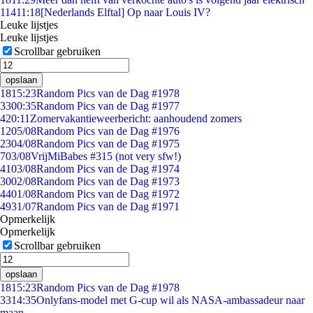
114
11:18
[Nederlands Elftal] Op naar Louis IV?
Leuke lijstjes
Leuke lijstjes
Scrollbar gebruiken
opslaan
18
15:23
Random Pics van de Dag #1978
33
00:35
Random Pics van de Dag #1977
4
20:11
Zomervakantieweerbericht: aanhoudend zomers
12
05/08
Random Pics van de Dag #1976
23
04/08
Random Pics van de Dag #1975
7
03/08
VrijMiBabes #315 (not very sfw!)
41
03/08
Random Pics van de Dag #1974
30
02/08
Random Pics van de Dag #1973
44
01/08
Random Pics van de Dag #1972
49
31/07
Random Pics van de Dag #1971
Opmerkelijk
Opmerkelijk
Scrollbar gebruiken
opslaan
18
15:23
Random Pics van de Dag #1978
33
14:35
Onlyfans-model met G-cup wil als NASA-ambassadeur naar
maan