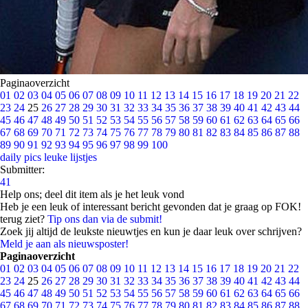
Paginaoverzicht
01
02
03
04
05
06
07
08
09
10
11
12
13
14
15
16
17
18
19
20
21
22
23
24
25
26
27
28
29
30
31
32
33
34
35
36
37
38
39
40
41
42
43
44
45
46
47
48
49
50
51
52
53
54
55
56
57
58
59
60
61
62
63
64
65
66
67
68
69
70
71
72
73
74
75
76
77
78
79
80
81
82
83
84
85
86
87
88
89
90
91
92
93
94
95
96
97
98
99
100
daily pics
leuke lijstjes
Submitter:
41
Help ons; deel dit item als je het leuk vond
Heb je een leuk of interessant bericht gevonden dat je graag op FOK!
terug ziet?
Tip ons dan via de submit!
Zoek jij altijd de leukste nieuwtjes en kun je daar leuk over schrijven?
Meld je aan als nieuwsposter!
Paginaoverzicht
01
02
03
04
05
06
07
08
09
10
11
12
13
14
15
16
17
18
19
20
21
22
23
24
25
26
27
28
29
30
31
32
33
34
35
36
37
38
39
40
41
42
43
44
45
46
47
48
49
50
51
52
53
54
55
56
57
58
59
60
61
62
63
64
65
66
67
68
69
70
71
72
73
74
75
76
77
78
79
80
81
82
83
84
85
86
87
88