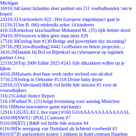
Michigan
169
16:34
Gianni Infantino doet aanbod om 211 voetbalbonden 'om te
kopen'
243
16:32
Asielzoekers #22 : Het Europese migratiepact gaat in
112
16:31
Jan B. (66) misbruikt zeker 14 kinderen
4
16:31
Roekeloze taxichauffeur Mohamed M. (35) rijdt fietster dood
294
16:30
Vrouwen willen geen man meer #29
175
16:30
Oorlog Iran #136 Bridge and powerplant day incoming?
297
16:29
[Crowdfunding] #442 Golfbanen en betere projecten.....
34
16:29
Datalek bij Bol en Bijenkorf na cyberaanval op logistiek
partner Ceva
221
16:26
Top 2000 Editie 2025 #243 Alle dikzakken willen op je
lijken
44
16:26
Huisarts doet haar werk onder invloed van alcohol
37
16:23
Oorlog in Oekraïne #1318 Drone baby drone
220
16:21
[Videoland] B&B vol liefde 6de seizoen #1 voor de
vooruitkijkers
3
16:21
Global Justice Report
5
16:19
Farhad N. (25) krijgt levenslang voor aanslag Munchen
9
16:18
Meest innovatieve game mechanics
129
16:12
[UEL/ECL live topic] #160 GOAAAAAAAAAAAAAL
43
16:09
[NWS] / [POL] Cartoons #7
93
16:09
[RTL] B&B vol liefde 6de seizoen #4
61
16:08
De neergang van Duitsland als lichtend voorbeeld #3
84
16:07
30 asielzoekers kosten 1 miljoen in hotel centrum Haarlem