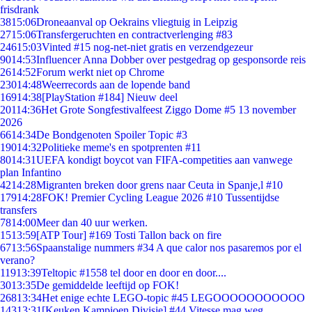
frisdrank
38
15:06
Droneaanval op Oekrains vliegtuig in Leipzig
27
15:06
Transfergeruchten en contractverlenging #83
246
15:03
Vinted #15 nog-net-niet gratis en verzendgezeur
90
14:53
Influencer Anna Dobber over pestgedrag op gesponsorde reis
26
14:52
Forum werkt niet op Chrome
230
14:48
Weerrecords aan de lopende band
169
14:38
[PlayStation #184] Nieuw deel
201
14:36
Het Grote Songfestivalfeest Ziggo Dome #5 13 november
2026
66
14:34
De Bondgenoten Spoiler Topic #3
190
14:32
Politieke meme's en spotprenten #11
80
14:31
UEFA kondigt boycot van FIFA-competities aan vanwege
plan Infantino
42
14:28
Migranten breken door grens naar Ceuta in Spanje,l #10
179
14:28
FOK! Premier Cycling League 2026 #10 Tussentijdse
transfers
78
14:00
Meer dan 40 uur werken.
15
13:59
[ATP Tour] #169 Tosti Tallon back on fire
67
13:56
Spaanstalige nummers #34 A que calor nos pasaremos por el
verano?
119
13:39
Teltopic #1558 tel door en door en door....
30
13:35
De gemiddelde leeftijd op FOK!
268
13:34
Het enige echte LEGO-topic #45 LEGOOOOOOOOOOO
143
13:31
[Keuken Kampioen Divisie] #44 Vitesse mag weg