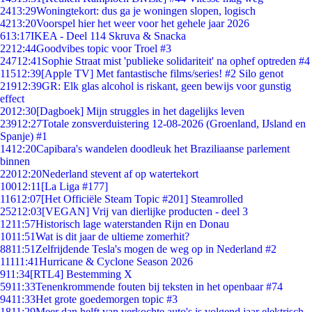
24
13:29
Woningtekort: dus ga je woningen slopen, logisch
42
13:20
Voorspel hier het weer voor het gehele jaar 2026
6
13:17
IKEA - Deel 114 Skruva & Snacka
22
12:44
Goodvibes topic voor Troel #3
247
12:41
Sophie Straat mist 'publieke solidariteit' na ophef optreden #4
115
12:39
[Apple TV] Met fantastische films/series! #2 Silo genot
219
12:39
GR: Elk glas alcohol is riskant, geen bewijs voor gunstig
effect
20
12:30
[Dagboek] Mijn struggles in het dagelijks leven
239
12:27
Totale zonsverduistering 12-08-2026 (Groenland, IJsland en
Spanje) #1
14
12:20
Capibara's wandelen doodleuk het Braziliaanse parlement
binnen
220
12:20
Nederland stevent af op watertekort
100
12:11
[La Liga #177]
116
12:07
[Het Officiële Steam Topic #201] Steamrolled
252
12:03
[VEGAN] Vrij van dierlijke producten - deel 3
12
11:57
Historisch lage waterstanden Rijn en Donau
10
11:51
Wat is dit jaar de ultieme zomerhit?
88
11:51
Zelfrijdende Tesla's mogen de weg op in Nederland #2
111
11:41
Hurricane & Cyclone Season 2026
9
11:34
[RTL4] Bestemming X
59
11:33
Tenenkrommende fouten bij teksten in het openbaar #74
94
11:33
Het grote goedemorgen topic #3
18
11:29
Meer dan helft van verkochte auto's is volgend jaar elektrisch