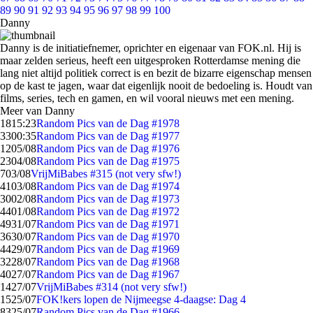
89
90
91
92
93
94
95
96
97
98
99
100
Danny
Danny is de initiatiefnemer, oprichter en eigenaar van FOK.nl. Hij is
maar zelden serieus, heeft een uitgesproken Rotterdamse mening die
lang niet altijd politiek correct is en bezit de bizarre eigenschap mensen
op de kast te jagen, waar dat eigenlijk nooit de bedoeling is. Houdt van
films, series, tech en gamen, en wil vooral nieuws met een mening.
Meer van Danny
18
15:23
Random Pics van de Dag #1978
33
00:35
Random Pics van de Dag #1977
12
05/08
Random Pics van de Dag #1976
23
04/08
Random Pics van de Dag #1975
7
03/08
VrijMiBabes #315 (not very sfw!)
41
03/08
Random Pics van de Dag #1974
30
02/08
Random Pics van de Dag #1973
44
01/08
Random Pics van de Dag #1972
49
31/07
Random Pics van de Dag #1971
36
30/07
Random Pics van de Dag #1970
44
29/07
Random Pics van de Dag #1969
32
28/07
Random Pics van de Dag #1968
40
27/07
Random Pics van de Dag #1967
14
27/07
VrijMiBabes #314 (not very sfw!)
15
25/07
FOK!kers lopen de Nijmeegse 4-daagse: Dag 4
83
25/07
Random Pics van de Dag #1966