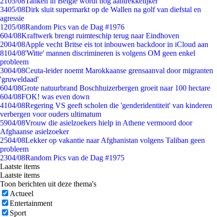
21
05/08
Tanken in België wordt nóg aantrekkelijker
34
05/08
Dirk sluit supermarkt op de Wallen na golf van diefstal en
agressie
12
05/08
Random Pics van de Dag #1976
6
04/08
Kraftwerk brengt ruimteschip terug naar Eindhoven
20
04/08
Apple vecht Britse eis tot inbouwen backdoor in iCloud aan
81
04/08
'Witte' mannen discrimineren is volgens OM geen enkel
probleem
30
04/08
Ceuta-leider noemt Marokkaanse grensaanval door migranten
'gruweldaad'
6
04/08
Grote natuurbrand Boschhuizerbergen groeit naar 100 hectare
6
04/08
FOK! was even down
41
04/08
Regering VS geeft scholen die 'genderidentiteit' van kinderen
verbergen voor ouders ultimatum
59
04/08
Vrouw die asielzoekers hielp in Athene vermoord door
Afghaanse asielzoeker
25
04/08
Lekker op vakantie naar Afghanistan volgens Taliban geen
probleem
23
04/08
Random Pics van de Dag #1975
Laatste items
Laatste items
Toon berichten uit deze thema's
Actueel
Entertainment
Sport