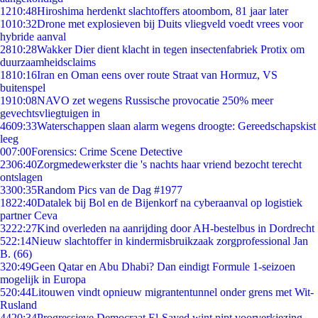
12
10:48
Hiroshima herdenkt slachtoffers atoombom, 81 jaar later
10
10:32
Drone met explosieven bij Duits vliegveld voedt vrees voor
hybride aanval
28
10:28
Wakker Dier dient klacht in tegen insectenfabriek Protix om
duurzaamheidsclaims
18
10:16
Iran en Oman eens over route Straat van Hormuz, VS
buitenspel
19
10:08
NAVO zet wegens Russische provocatie 250% meer
gevechtsvliegtuigen in
46
09:33
Waterschappen slaan alarm wegens droogte: Gereedschapskist
leeg
0
07:00
Forensics: Crime Scene Detective
23
06:40
Zorgmedewerkster die 's nachts haar vriend bezocht terecht
ontslagen
33
00:35
Random Pics van de Dag #1977
18
22:40
Datalek bij Bol en de Bijenkorf na cyberaanval op logistiek
partner Ceva
32
22:27
Kind overleden na aanrijding door AH-bestelbus in Dordrecht
5
22:14
Nieuw slachtoffer in kindermisbruikzaak zorgprofessional Jan
B. (66)
3
20:49
Geen Qatar en Abu Dhabi? Dan eindigt Formule 1-seizoen
mogelijk in Europa
5
20:44
Litouwen vindt opnieuw migrantentunnel onder grens met Wit-
Rusland
44
20:34
Progressieve Democraat El-Sayed wint nipt voorverkiezing