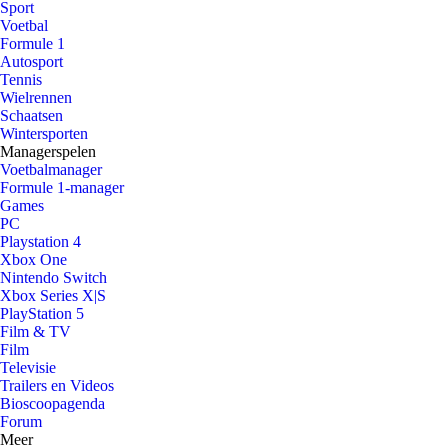
Sport
Voetbal
Formule 1
Autosport
Tennis
Wielrennen
Schaatsen
Wintersporten
Managerspelen
Voetbalmanager
Formule 1-manager
Games
PC
Playstation 4
Xbox One
Nintendo Switch
Xbox Series X|S
PlayStation 5
Film & TV
Film
Televisie
Trailers en Videos
Bioscoopagenda
Forum
Meer