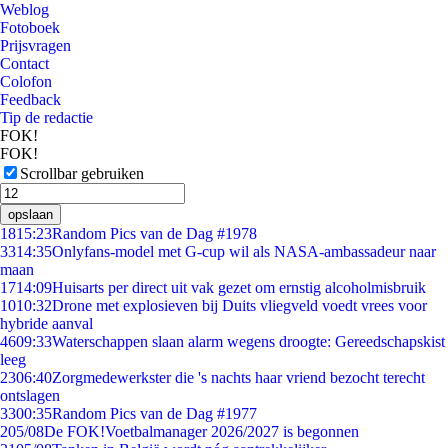
Weblog
Fotoboek
Prijsvragen
Contact
Colofon
Feedback
Tip de redactie
FOK!
FOK!
Scrollbar gebruiken
opslaan
18
15:23
Random Pics van de Dag #1978
33
14:35
Onlyfans-model met G-cup wil als NASA-ambassadeur naar
maan
17
14:09
Huisarts per direct uit vak gezet om ernstig alcoholmisbruik
10
10:32
Drone met explosieven bij Duits vliegveld voedt vrees voor
hybride aanval
46
09:33
Waterschappen slaan alarm wegens droogte: Gereedschapskist
leeg
23
06:40
Zorgmedewerkster die 's nachts haar vriend bezocht terecht
ontslagen
33
00:35
Random Pics van de Dag #1977
2
05/08
De FOK!Voetbalmanager 2026/2027 is begonnen