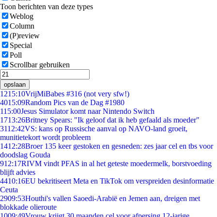
Toon berichten van deze types
Weblog
Column
(P)review
Special
Poll
Scrollbar gebruiken
opslaan
12
15:10
VrijMiBabes #316 (not very sfw!)
40
15:09
Random Pics van de Dag #1980
1
15:00
Jesus Simulator komt naar Nintendo Switch
17
13:26
Britney Spears: "Ik geloof dat ik heb gefaald als moeder"
31
12:42
VS: kans op Russische aanval op NAVO-land groeit,
munitietekort wordt probleem
14
12:28
Broer 135 keer gestoken en gesneden: zes jaar cel en tbs voor
doodslag Gouda
9
12:17
RIVM vindt PFAS in al het geteste moedermelk, borstvoeding
blijft advies
44
10:16
EU bekritiseert Meta en TikTok om verspreiden desinformatie
Ceuta
29
09:53
Houthi's vallen Saoedi-Arabië en Jemen aan, dreigen met
blokkade olieroute
10
09:49
Vrouw krijgt 30 maanden cel voor afpersing 12-jarige