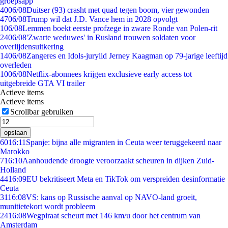
groepsapp
40
06/08
Duitser (93) crasht met quad tegen boom, vier gewonden
47
06/08
Trump wil dat J.D. Vance hem in 2028 opvolgt
1
06/08
Lemmen boekt eerste profzege in zware Ronde van Polen-rit
24
06/08
'Zwarte weduwes' in Rusland trouwen soldaten voor
overlijdensuitkering
14
06/08
Zangeres en Idols-jurylid Jerney Kaagman op 79-jarige leeftijd
overleden
10
06/08
Netflix-abonnees krijgen exclusieve early access tot
uitgebreide GTA VI trailer
Actieve items
Actieve items
Scrollbar gebruiken
opslaan
60
16:11
Spanje: bijna alle migranten in Ceuta weer teruggekeerd naar
Marokko
7
16:10
Aanhoudende droogte veroorzaakt scheuren in dijken Zuid-
Holland
44
16:09
EU bekritiseert Meta en TikTok om verspreiden desinformatie
Ceuta
31
16:08
VS: kans op Russische aanval op NAVO-land groeit,
munitietekort wordt probleem
24
16:08
Wegpiraat scheurt met 146 km/u door het centrum van
Amsterdam