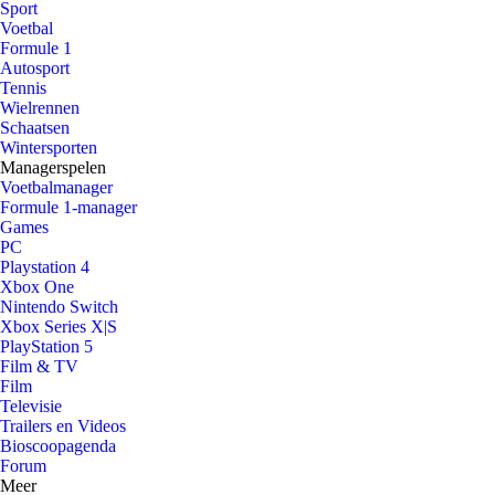
Sport
Voetbal
Formule 1
Autosport
Tennis
Wielrennen
Schaatsen
Wintersporten
Managerspelen
Voetbalmanager
Formule 1-manager
Games
PC
Playstation 4
Xbox One
Nintendo Switch
Xbox Series X|S
PlayStation 5
Film & TV
Film
Televisie
Trailers en Videos
Bioscoopagenda
Forum
Meer