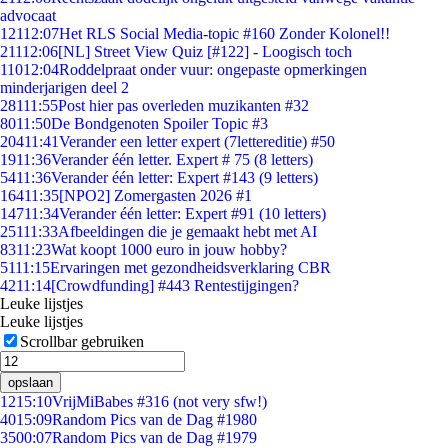
advocaat
121
12:07
Het RLS Social Media-topic #160 Zonder Kolonel!!
211
12:06
[NL] Street View Quiz [#122] - Loogisch toch
110
12:04
Roddelpraat onder vuur: ongepaste opmerkingen
minderjarigen deel 2
281
11:55
Post hier pas overleden muzikanten #32
80
11:50
De Bondgenoten Spoiler Topic #3
204
11:41
Verander een letter expert (7lettereditie) #50
19
11:36
Verander één letter. Expert # 75 (8 letters)
54
11:36
Verander één letter: Expert #143 (9 letters)
164
11:35
[NPO2] Zomergasten 2026 #1
147
11:34
Verander één letter: Expert #91 (10 letters)
251
11:33
Afbeeldingen die je gemaakt hebt met AI
83
11:23
Wat koopt 1000 euro in jouw hobby?
51
11:15
Ervaringen met gezondheidsverklaring CBR
42
11:14
[Crowdfunding] #443 Rentestijgingen?
Leuke lijstjes
Leuke lijstjes
Scrollbar gebruiken
opslaan
12
15:10
VrijMiBabes #316 (not very sfw!)
40
15:09
Random Pics van de Dag #1980
35
00:07
Random Pics van de Dag #1979