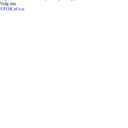
Volg ons
©FOK.nl e.a.