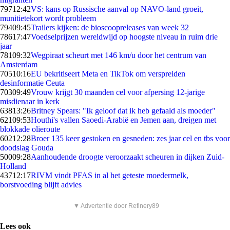
797
12:42
VS: kans op Russische aanval op NAVO-land groeit,
munitietekort wordt probleem
794
09:45
Trailers kijken: de bioscoopreleases van week 32
786
17:47
Voedselprijzen wereldwijd op hoogste niveau in ruim drie
jaar
781
09:32
Wegpiraat scheurt met 146 km/u door het centrum van
Amsterdam
705
10:16
EU bekritiseert Meta en TikTok om verspreiden
desinformatie Ceuta
703
09:49
Vrouw krijgt 30 maanden cel voor afpersing 12-jarige
misdienaar in kerk
638
13:26
Britney Spears: "Ik geloof dat ik heb gefaald als moeder"
621
09:53
Houthi's vallen Saoedi-Arabië en Jemen aan, dreigen met
blokkade olieroute
602
12:28
Broer 135 keer gestoken en gesneden: zes jaar cel en tbs voor
doodslag Gouda
500
09:28
Aanhoudende droogte veroorzaakt scheuren in dijken Zuid-
Holland
437
12:17
RIVM vindt PFAS in al het geteste moedermelk,
borstvoeding blijft advies
▼ Advertentie door Refinery89
Lees ook