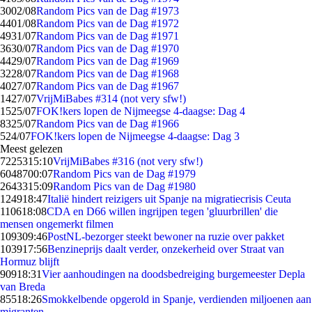
30
02/08
Random Pics van de Dag #1973
44
01/08
Random Pics van de Dag #1972
49
31/07
Random Pics van de Dag #1971
36
30/07
Random Pics van de Dag #1970
44
29/07
Random Pics van de Dag #1969
32
28/07
Random Pics van de Dag #1968
40
27/07
Random Pics van de Dag #1967
14
27/07
VrijMiBabes #314 (not very sfw!)
15
25/07
FOK!kers lopen de Nijmeegse 4-daagse: Dag 4
83
25/07
Random Pics van de Dag #1966
5
24/07
FOK!kers lopen de Nijmeegse 4-daagse: Dag 3
Meest gelezen
72253
15:10
VrijMiBabes #316 (not very sfw!)
60487
00:07
Random Pics van de Dag #1979
26433
15:09
Random Pics van de Dag #1980
1249
18:47
Italië hindert reizigers uit Spanje na migratiecrisis Ceuta
1106
18:08
CDA en D66 willen ingrijpen tegen 'gluurbrillen' die
mensen ongemerkt filmen
1093
09:46
PostNL-bezorger steekt bewoner na ruzie over pakket
1039
17:56
Benzineprijs daalt verder, onzekerheid over Straat van
Hormuz blijft
909
18:31
Vier aanhoudingen na doodsbedreiging burgemeester Depla
van Breda
855
18:26
Smokkelbende opgerold in Spanje, verdienden miljoenen aan
migranten