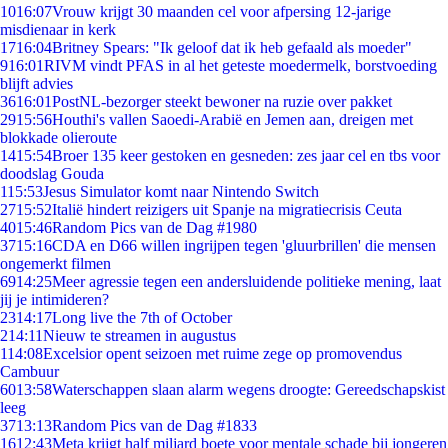
10
16:07
Vrouw krijgt 30 maanden cel voor afpersing 12-jarige
misdienaar in kerk
17
16:04
Britney Spears: "Ik geloof dat ik heb gefaald als moeder"
9
16:01
RIVM vindt PFAS in al het geteste moedermelk, borstvoeding
blijft advies
36
16:01
PostNL-bezorger steekt bewoner na ruzie over pakket
29
15:56
Houthi's vallen Saoedi-Arabië en Jemen aan, dreigen met
blokkade olieroute
14
15:54
Broer 135 keer gestoken en gesneden: zes jaar cel en tbs voor
doodslag Gouda
1
15:53
Jesus Simulator komt naar Nintendo Switch
27
15:52
Italië hindert reizigers uit Spanje na migratiecrisis Ceuta
40
15:46
Random Pics van de Dag #1980
37
15:16
CDA en D66 willen ingrijpen tegen 'gluurbrillen' die mensen
ongemerkt filmen
69
14:25
Meer agressie tegen een andersluidende politieke mening, laat
jij je intimideren?
23
14:17
Long live the 7th of October
2
14:11
Nieuw te streamen in augustus
1
14:08
Excelsior opent seizoen met ruime zege op promovendus
Cambuur
60
13:58
Waterschappen slaan alarm wegens droogte: Gereedschapskist
leeg
37
13:13
Random Pics van de Dag #1833
16
12:43
Meta krijgt half miljard boete voor mentale schade bij jongeren