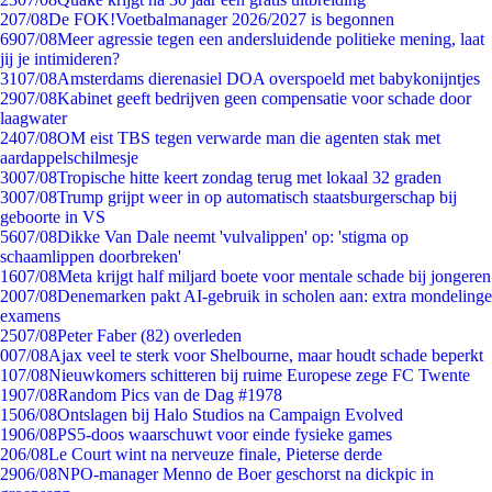
2
07/08
De FOK!Voetbalmanager 2026/2027 is begonnen
69
07/08
Meer agressie tegen een andersluidende politieke mening, laat
jij je intimideren?
31
07/08
Amsterdams dierenasiel DOA overspoeld met babykonijntjes
29
07/08
Kabinet geeft bedrijven geen compensatie voor schade door
laagwater
24
07/08
OM eist TBS tegen verwarde man die agenten stak met
aardappelschilmesje
30
07/08
Tropische hitte keert zondag terug met lokaal 32 graden
30
07/08
Trump grijpt weer in op automatisch staatsburgerschap bij
geboorte in VS
56
07/08
Dikke Van Dale neemt 'vulvalippen' op: 'stigma op
schaamlippen doorbreken'
16
07/08
Meta krijgt half miljard boete voor mentale schade bij jongeren
20
07/08
Denemarken pakt AI-gebruik in scholen aan: extra mondelinge
examens
25
07/08
Peter Faber (82) overleden
0
07/08
Ajax veel te sterk voor Shelbourne, maar houdt schade beperkt
1
07/08
Nieuwkomers schitteren bij ruime Europese zege FC Twente
19
07/08
Random Pics van de Dag #1978
15
06/08
Ontslagen bij Halo Studios na Campaign Evolved
19
06/08
PS5-doos waarschuwt voor einde fysieke games
2
06/08
Le Court wint na nerveuze finale, Pieterse derde
29
06/08
NPO-manager Menno de Boer geschorst na dickpic in