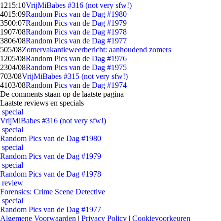
12
15:10
VrijMiBabes #316 (not very sfw!)
40
15:09
Random Pics van de Dag #1980
35
00:07
Random Pics van de Dag #1979
19
07/08
Random Pics van de Dag #1978
38
06/08
Random Pics van de Dag #1977
5
05/08
Zomervakantieweerbericht: aanhoudend zomers
12
05/08
Random Pics van de Dag #1976
23
04/08
Random Pics van de Dag #1975
7
03/08
VrijMiBabes #315 (not very sfw!)
41
03/08
Random Pics van de Dag #1974
De comments staan op de laatste pagina
Laatste reviews en specials
special
VrijMiBabes #316 (not very sfw!)
special
Random Pics van de Dag #1980
special
Random Pics van de Dag #1979
special
Random Pics van de Dag #1978
review
Forensics: Crime Scene Detective
special
Random Pics van de Dag #1977
Algemene Voorwaarden
|
Privacy Policy
|
Cookievoorkeuren