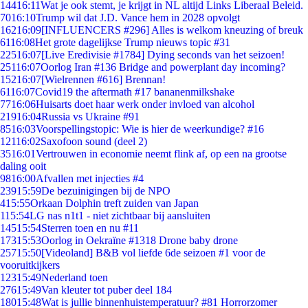
144
16:11
Wat je ook stemt, je krijgt in NL altijd Links Liberaal Beleid.
70
16:10
Trump wil dat J.D. Vance hem in 2028 opvolgt
162
16:09
[INFLUENCERS #296] Alles is welkom kneuzing of breuk
61
16:08
Het grote dagelijkse Trump nieuws topic #31
225
16:07
[Live Eredivisie #1784] Dying seconds van het seizoen!
251
16:07
Oorlog Iran #136 Bridge and powerplant day incoming?
152
16:07
[Wielrennen #616] Brennan!
61
16:07
Covid19 the aftermath #17 bananenmilkshake
77
16:06
Huisarts doet haar werk onder invloed van alcohol
219
16:04
Russia vs Ukraine #91
85
16:03
Voorspellingstopic: Wie is hier de weerkundige? #16
121
16:02
Saxofoon sound (deel 2)
35
16:01
Vertrouwen in economie neemt flink af, op een na grootse
daling ooit
98
16:00
Afvallen met injecties #4
239
15:59
De bezuinigingen bij de NPO
4
15:55
Orkaan Dolphin treft zuiden van Japan
1
15:54
LG nas n1t1 - niet zichtbaar bij aansluiten
145
15:54
Sterren toen en nu #11
173
15:53
Oorlog in Oekraïne #1318 Drone baby drone
257
15:50
[Videoland] B&B vol liefde 6de seizoen #1 voor de
vooruitkijkers
123
15:49
Nederland toen
276
15:49
Van kleuter tot puber deel 184
180
15:48
Wat is jullie binnenhuistemperatuur? #81 Horrorzomer