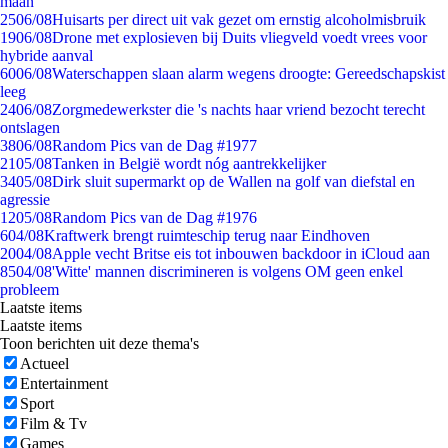
maan
25
06/08
Huisarts per direct uit vak gezet om ernstig alcoholmisbruik
19
06/08
Drone met explosieven bij Duits vliegveld voedt vrees voor
hybride aanval
60
06/08
Waterschappen slaan alarm wegens droogte: Gereedschapskist
leeg
24
06/08
Zorgmedewerkster die 's nachts haar vriend bezocht terecht
ontslagen
38
06/08
Random Pics van de Dag #1977
21
05/08
Tanken in België wordt nóg aantrekkelijker
34
05/08
Dirk sluit supermarkt op de Wallen na golf van diefstal en
agressie
12
05/08
Random Pics van de Dag #1976
6
04/08
Kraftwerk brengt ruimteschip terug naar Eindhoven
20
04/08
Apple vecht Britse eis tot inbouwen backdoor in iCloud aan
85
04/08
'Witte' mannen discrimineren is volgens OM geen enkel
probleem
Laatste items
Laatste items
Toon berichten uit deze thema's
Actueel
Entertainment
Sport
Film & Tv
Games