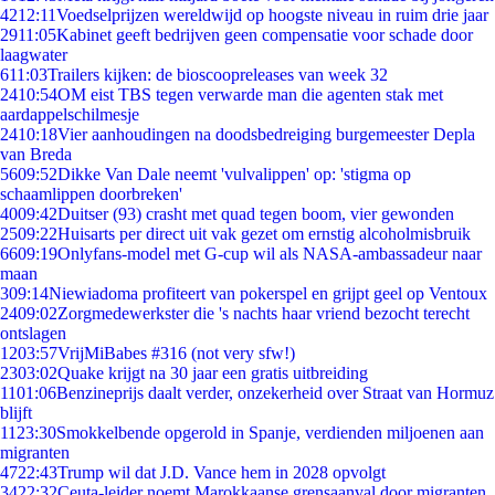
42
12:11
Voedselprijzen wereldwijd op hoogste niveau in ruim drie jaar
29
11:05
Kabinet geeft bedrijven geen compensatie voor schade door
laagwater
6
11:03
Trailers kijken: de bioscoopreleases van week 32
24
10:54
OM eist TBS tegen verwarde man die agenten stak met
aardappelschilmesje
24
10:18
Vier aanhoudingen na doodsbedreiging burgemeester Depla
van Breda
56
09:52
Dikke Van Dale neemt 'vulvalippen' op: 'stigma op
schaamlippen doorbreken'
40
09:42
Duitser (93) crasht met quad tegen boom, vier gewonden
25
09:22
Huisarts per direct uit vak gezet om ernstig alcoholmisbruik
66
09:19
Onlyfans-model met G-cup wil als NASA-ambassadeur naar
maan
3
09:14
Niewiadoma profiteert van pokerspel en grijpt geel op Ventoux
24
09:02
Zorgmedewerkster die 's nachts haar vriend bezocht terecht
ontslagen
12
03:57
VrijMiBabes #316 (not very sfw!)
23
03:02
Quake krijgt na 30 jaar een gratis uitbreiding
11
01:06
Benzineprijs daalt verder, onzekerheid over Straat van Hormuz
blijft
11
23:30
Smokkelbende opgerold in Spanje, verdienden miljoenen aan
migranten
47
22:43
Trump wil dat J.D. Vance hem in 2028 opvolgt
34
22:32
Ceuta-leider noemt Marokkaanse grensaanval door migranten