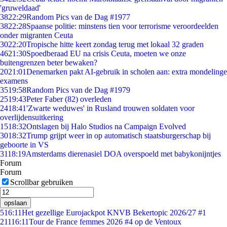
'gruweldaad'
38
22:29
Random Pics van de Dag #1977
38
22:28
Spaanse politie: minstens tien voor terrorisme veroordeelden
onder migranten Ceuta
30
22:20
Tropische hitte keert zondag terug met lokaal 32 graden
46
21:30
Spoedberaad EU na crisis Ceuta, moeten we onze
buitengrenzen beter bewaken?
20
21:01
Denemarken pakt AI-gebruik in scholen aan: extra mondelinge
examens
35
19:58
Random Pics van de Dag #1979
25
19:43
Peter Faber (82) overleden
24
18:41
'Zwarte weduwes' in Rusland trouwen soldaten voor
overlijdensuitkering
15
18:32
Ontslagen bij Halo Studios na Campaign Evolved
30
18:32
Trump grijpt weer in op automatisch staatsburgerschap bij
geboorte in VS
31
18:19
Amsterdams dierenasiel DOA overspoeld met babykonijntjes
Forum
Forum
Scrollbar gebruiken
opslaan
5
16:11
Het gezellige Eurojackpot KNVB Bekertopic 2026/27 #1
211
16:11
Tour de France femmes 2026 #4 op de Ventoux