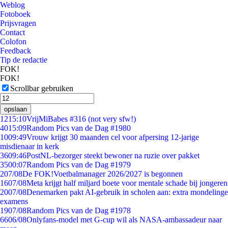
Weblog
Fotoboek
Prijsvragen
Contact
Colofon
Feedback
Tip de redactie
FOK!
FOK!
Scrollbar gebruiken
opslaan
12
15:10
VrijMiBabes #316 (not very sfw!)
40
15:09
Random Pics van de Dag #1980
10
09:49
Vrouw krijgt 30 maanden cel voor afpersing 12-jarige
misdienaar in kerk
36
09:46
PostNL-bezorger steekt bewoner na ruzie over pakket
35
00:07
Random Pics van de Dag #1979
2
07/08
De FOK!Voetbalmanager 2026/2027 is begonnen
16
07/08
Meta krijgt half miljard boete voor mentale schade bij jongeren
20
07/08
Denemarken pakt AI-gebruik in scholen aan: extra mondelinge
examens
19
07/08
Random Pics van de Dag #1978
66
06/08
Onlyfans-model met G-cup wil als NASA-ambassadeur naar