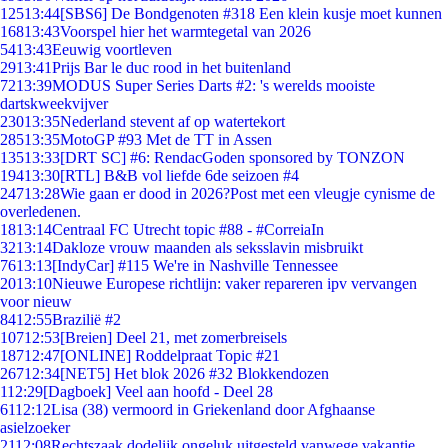
125
13:44
[SBS6] De Bondgenoten #318 Een klein kusje moet kunnen
168
13:43
Voorspel hier het warmtegetal van 2026
54
13:43
Eeuwig voortleven
29
13:41
Prijs Bar le duc rood in het buitenland
72
13:39
MODUS Super Series Darts #2: 's werelds mooiste
dartskweekvijver
230
13:35
Nederland stevent af op watertekort
285
13:35
MotoGP #93 Met de TT in Assen
135
13:33
[DRT SC] #6: RendacGoden sponsored by TONZON
194
13:30
[RTL] B&B vol liefde 6de seizoen #4
247
13:28
Wie gaan er dood in 2026?Post met een vleugje cynisme de
overledenen.
18
13:14
Centraal FC Utrecht topic #88 - #CorreiaIn
32
13:14
Dakloze vrouw maanden als seksslavin misbruikt
76
13:13
[IndyCar] #115 We're in Nashville Tennessee
20
13:10
Nieuwe Europese richtlijn: vaker repareren ipv vervangen
voor nieuw
84
12:55
Brazilië #2
107
12:53
[Breien] Deel 21, met zomerbreisels
187
12:47
[ONLINE] Roddelpraat Topic #21
267
12:34
[NET5] Het blok 2026 #32 Blokkendozen
1
12:29
[Dagboek] Veel aan hoofd - Deel 28
61
12:12
Lisa (38) vermoord in Griekenland door Afghaanse
asielzoeker
21
12:08
Rechtszaak dodelijk ongeluk uitgesteld vanwege vakantie