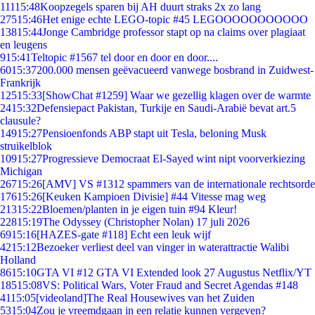
111
15:48
Koopzegels sparen bij AH duurt straks 2x zo lang
275
15:46
Het enige echte LEGO-topic #45 LEGOOOOOOOOOOO
138
15:44
Jonge Cambridge professor stapt op na claims over plagiaat
en leugens
9
15:41
Teltopic #1567 tel door en door en door....
60
15:37
200.000 mensen geëvacueerd vanwege bosbrand in Zuidwest-
Frankrijk
125
15:33
[ShowChat #1259] Waar we gezellig klagen over de warmte
24
15:32
Defensiepact Pakistan, Turkije en Saudi-Arabië bevat art.5
clausule?
149
15:27
Pensioenfonds ABP stapt uit Tesla, beloning Musk
struikelblok
109
15:27
Progressieve Democraat El-Sayed wint nipt voorverkiezing
Michigan
267
15:26
[AMV] VS #1312 spammers van de internationale rechtsorde
176
15:26
[Keuken Kampioen Divisie] #44 Vitesse mag weg
213
15:22
Bloemen/planten in je eigen tuin #94 Kleur!
228
15:19
The Odyssey (Christopher Nolan) 17 juli 2026
69
15:16
[HAZES-gate #118] Echt een leuk wijf
42
15:12
Bezoeker verliest deel van vinger in waterattractie Walibi
Holland
86
15:10
GTA VI #12 GTA VI Extended look 27 Augustus Netflix/YT
185
15:08
VS: Political Wars, Voter Fraud and Secret Agendas #148
41
15:05
[videoland]The Real Housewives van het Zuiden
53
15:04
Zou je vreemdgaan in een relatie kunnen vergeven?