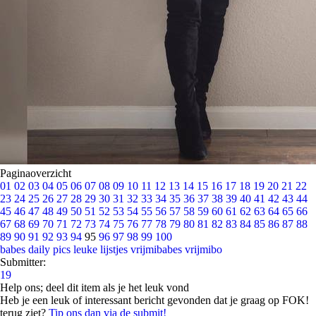
Paginaoverzicht
01
02
03
04
05
06
07
08
09
10
11
12
13
14
15
16
17
18
19
20
21
22
23
24
25
26
27
28
29
30
31
32
33
34
35
36
37
38
39
40
41
42
43
44
45
46
47
48
49
50
51
52
53
54
55
56
57
58
59
60
61
62
63
64
65
66
67
68
69
70
71
72
73
74
75
76
77
78
79
80
81
82
83
84
85
86
87
88
89
90
91
92
93
94
95
96
97
98
99
100
babes
daily pics
leuke lijstjes
vrijmibabes
vrijmibo
Submitter:
19
Help ons; deel dit item als je het leuk vond
Heb je een leuk of interessant bericht gevonden dat je graag op FOK!
terug ziet?
Tip ons dan via de submit!