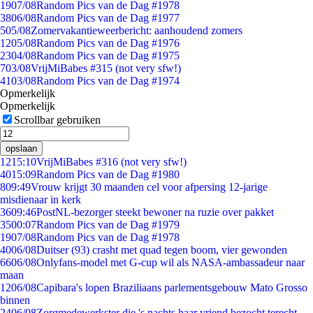
19
07/08
Random Pics van de Dag #1978
38
06/08
Random Pics van de Dag #1977
5
05/08
Zomervakantieweerbericht: aanhoudend zomers
12
05/08
Random Pics van de Dag #1976
23
04/08
Random Pics van de Dag #1975
7
03/08
VrijMiBabes #315 (not very sfw!)
41
03/08
Random Pics van de Dag #1974
Opmerkelijk
Opmerkelijk
Scrollbar gebruiken
opslaan
12
15:10
VrijMiBabes #316 (not very sfw!)
40
15:09
Random Pics van de Dag #1980
8
09:49
Vrouw krijgt 30 maanden cel voor afpersing 12-jarige
misdienaar in kerk
36
09:46
PostNL-bezorger steekt bewoner na ruzie over pakket
35
00:07
Random Pics van de Dag #1979
19
07/08
Random Pics van de Dag #1978
40
06/08
Duitser (93) crasht met quad tegen boom, vier gewonden
66
06/08
Onlyfans-model met G-cup wil als NASA-ambassadeur naar
maan
12
06/08
Capibara's lopen Braziliaans parlementsgebouw Mato Grosso
binnen
24
06/08
Zorgmedewerkster die 's nachts haar vriend bezocht terecht