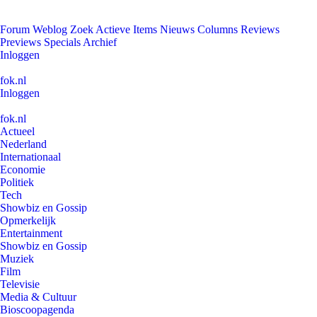
Forum
Weblog
Zoek
Actieve Items
Nieuws
Columns
Reviews
Previews
Specials
Archief
Inloggen
fok.nl
Inloggen
fok.nl
Actueel
Nederland
Internationaal
Economie
Politiek
Tech
Showbiz en Gossip
Opmerkelijk
Entertainment
Showbiz en Gossip
Muziek
Film
Televisie
Media & Cultuur
Bioscoopagenda