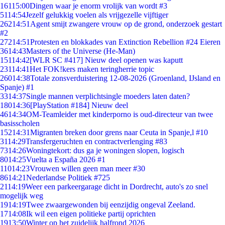
161
15:00
Dingen waar je enorm vrolijk van wordt #3
51
14:54
Jezelf gelukkig voelen als vrijgezelle vijftiger
262
14:51
Agent smijt zwangere vrouw op de grond, onderzoek gestart
#2
272
14:51
Protesten en blokkades van Extinction Rebellion #24 Eieren
36
14:43
Masters of the Universe (He-Man)
151
14:42
[WLR SC #417] Nieuw deel openen was kaputt
231
14:41
Het FOK!kers maken teringherrie topic
260
14:38
Totale zonsverduistering 12-08-2026 (Groenland, IJsland en
Spanje) #1
33
14:37
Single mannen verplichtsingle moeders laten daten?
180
14:36
[PlayStation #184] Nieuw deel
46
14:34
OM-Teamleider met kinderporno is oud-directeur van twee
basisscholen
152
14:31
Migranten breken door grens naar Ceuta in Spanje,l #10
31
14:29
Transfergeruchten en contractverlenging #83
73
14:26
Woningtekort: dus ga je woningen slopen, logisch
80
14:25
Vuelta a España 2026 #1
110
14:23
Vrouwen willen geen man meer #30
86
14:21
Nederlandse Politiek #725
21
14:19
Weer een parkeergarage dicht in Dordrecht, auto's zo snel
mogelijk weg
19
14:19
Twee zwaargewonden bij eenzijdig ongeval Zeeland.
17
14:08
Ik wil een eigen politieke partij oprichten
19
13:50
Winter op het zuidelijk halfrond 2026