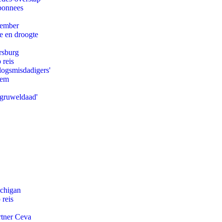
abonnees
tember
e en droogte
rsburg
 reis
logsmisdadigers'
eem
'gruweldaad'
ichigan
 reis
rtner Ceva