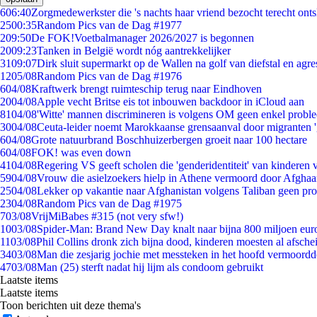
6
06:40
Zorgmedewerkster die 's nachts haar vriend bezocht terecht ont
25
00:35
Random Pics van de Dag #1977
2
09:50
De FOK!Voetbalmanager 2026/2027 is begonnen
20
09:23
Tanken in België wordt nóg aantrekkelijker
31
09:07
Dirk sluit supermarkt op de Wallen na golf van diefstal en agre
12
05/08
Random Pics van de Dag #1976
6
04/08
Kraftwerk brengt ruimteschip terug naar Eindhoven
20
04/08
Apple vecht Britse eis tot inbouwen backdoor in iCloud aan
81
04/08
'Witte' mannen discrimineren is volgens OM geen enkel probl
30
04/08
Ceuta-leider noemt Marokkaanse grensaanval door migranten 
6
04/08
Grote natuurbrand Boschhuizerbergen groeit naar 100 hectare
6
04/08
FOK! was even down
41
04/08
Regering VS geeft scholen die 'genderidentiteit' van kinderen
59
04/08
Vrouw die asielzoekers hielp in Athene vermoord door Afghaa
25
04/08
Lekker op vakantie naar Afghanistan volgens Taliban geen pr
23
04/08
Random Pics van de Dag #1975
7
03/08
VrijMiBabes #315 (not very sfw!)
10
03/08
Spider-Man: Brand New Day knalt naar bijna 800 miljoen eur
11
03/08
Phil Collins dronk zich bijna dood, kinderen moesten al afsch
34
03/08
Man die zesjarig jochie met messteken in het hoofd vermoordde 
47
03/08
Man (25) sterft nadat hij lijm als condoom gebruikt
Laatste items
Laatste items
Toon berichten uit deze thema's