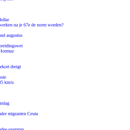
ollar
 werken na je 67e de norm worden?
and augustus
preidingswet
n Hormuz
ekort dreigt
ssie
235 km/u
nslag
onder migranten Ceuta
edes-overstap