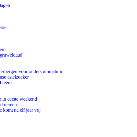
slagen
ssie
eem
'gruweldaad'
 verbergen voor ouders ultimatum
nse asielzoeker
obleem
o in eerste weekend
eid nemen
komt na elf jaar vrij