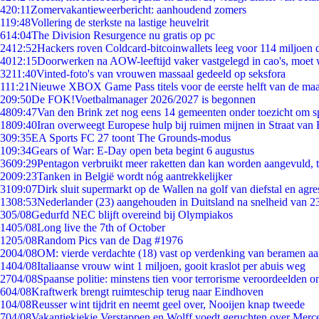
4
20:11
Zomervakantieweerbericht: aanhoudend zomers
1
19:48
Vollering de sterkste na lastige heuvelrit
6
14:04
The Division Resurgence nu gratis op pc
24
12:52
Hackers roven Coldcard-bitcoinwallets leeg voor 114 miljoen d
40
12:15
Doorwerken na AOW-leeftijd vaker vastgelegd in cao's, moet
32
11:40
Vinted-foto's van vrouwen massaal gedeeld op seksfora
1
11:21
Nieuwe XBOX Game Pass titels voor de eerste helft van de ma
2
09:50
De FOK!Voetbalmanager 2026/2027 is begonnen
48
09:47
Van den Brink zet nog eens 14 gemeenten onder toezicht om s
18
09:40
Iran overweegt Europese hulp bij ruimen mijnen in Straat va
3
09:35
EA Sports FC 27 toont The Grounds-modus
1
09:34
Gears of War: E-Day open beta begint 6 augustus
36
09:29
Pentagon verbruikt meer raketten dan kan worden aangevuld, t
20
09:23
Tanken in België wordt nóg aantrekkelijker
31
09:07
Dirk sluit supermarkt op de Wallen na golf van diefstal en agre
13
08:53
Nederlander (23) aangehouden in Duitsland na snelheid van 
3
05/08
Gedurfd NEC blijft overeind bij Olympiakos
14
05/08
Long live the 7th of October
12
05/08
Random Pics van de Dag #1976
20
04/08
OM: vierde verdachte (18) vast op verdenking van beramen aa
14
04/08
Italiaanse vrouw wint 1 miljoen, gooit kraslot per abuis weg
27
04/08
Spaanse politie: minstens tien voor terrorisme veroordeelden 
6
04/08
Kraftwerk brengt ruimteschip terug naar Eindhoven
1
04/08
Reusser wint tijdrit en neemt geel over, Nooijen knap tweede
7
04/08
Vakantiekiekje Verstappen en Wolff voedt geruchten over Merc