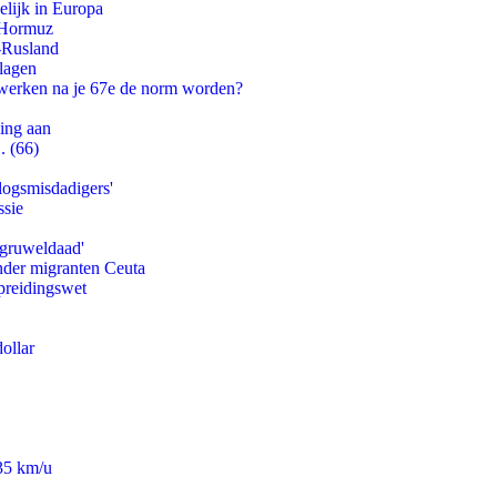
lijk in Europa
n Hormuz
-Rusland
slagen
 werken na je 67e de norm worden?
ling aan
. (66)
logsmisdadigers'
ssie
'gruweldaad'
onder migranten Ceuta
preidingswet
ollar
235 km/u