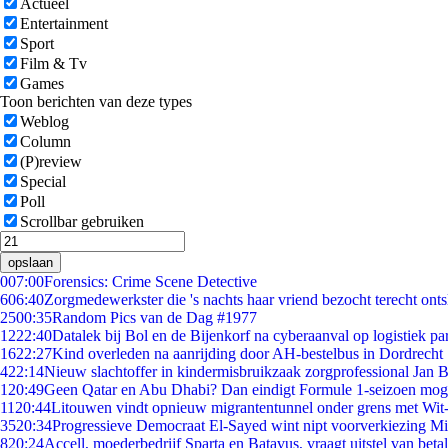
Actueel
Entertainment
Sport
Film & Tv
Games
Toon berichten van deze types
Weblog
Column
(P)review
Special
Poll
Scrollbar gebruiken
opslaan
0
07:00
Forensics: Crime Scene Detective
6
06:40
Zorgmedewerkster die 's nachts haar vriend bezocht terecht ont
25
00:35
Random Pics van de Dag #1977
12
22:40
Datalek bij Bol en de Bijenkorf na cyberaanval op logistiek pa
16
22:27
Kind overleden na aanrijding door AH-bestelbus in Dordrecht
4
22:14
Nieuw slachtoffer in kindermisbruikzaak zorgprofessional Jan B
1
20:49
Geen Qatar en Abu Dhabi? Dan eindigt Formule 1-seizoen moge
11
20:44
Litouwen vindt opnieuw migrantentunnel onder grens met Wit
35
20:34
Progressieve Democraat El-Sayed wint nipt voorverkiezing M
8
20:24
Accell, moederbedrijf Sparta en Batavus, vraagt uitstel van beta