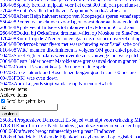
18
04/08
Spotify bereikt mijlpaal, voor het eerst 300 miljoen premium-
27
04/08
Houthi's vallen luchthaven Najran in Saoedi-Arabië aan
32
04/08
Albert Heijn halveert tempo van Koopzegels sparen vanaf sep
55
04/08
Boeren waarschuwen voor lagere oogst door aanhoudende hitt
20
04/08
Apple vecht Britse eis tot inbouwen backdoor in iCloud aan
26
04/08
Doden bij Oekraïense droneaanvallen op Moskou en Sint-Pete
17
04/08
Ruim 1 op de 7 Nederlanders gaan deze zomer onverzekerd op
23
04/08
Onderzoek naar flyers met waarschuwing voor 'Israëlische oor
81
04/08
'Witte' mannen discrimineren is volgens OM geen enkel probl
5
04/08
Street Fighter 6-fans weer over de zeik vanwege nieuwste patch
30
04/08
Ceuta-leider noemt Marokkaanse grensaanval door migranten 
5
04/08
Control Resonant kost je 30 uur om uit te spelen
6
04/08
Grote natuurbrand Boschhuizerbergen groeit naar 100 hectare
6
04/08
FOK! was even down
2
04/08
Apex Legends stopt vandaag op Nintendo Switch
Actieve items
Actieve items
Scrollbar gebruiken
opslaan
35
08:24
Progressieve Democraat El-Sayed wint nipt voorverkiezing M
17
08:11
Ruim 1 op de 7 Nederlanders gaan deze zomer onverzekerd op
6
08:06
Kraftwerk brengt ruimteschip terug naar Eindhoven
12
08:04
Datalek bij Bol en de Bijenkorf na cyberaanval op logistiek pa