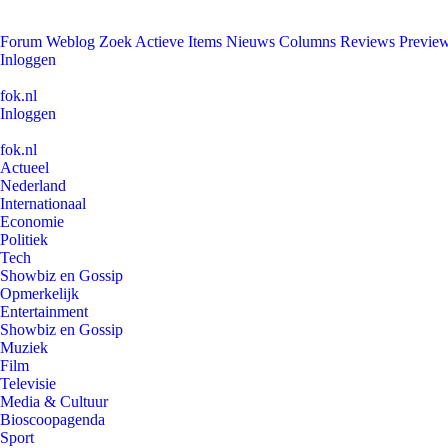
Forum
Weblog
Zoek
Actieve Items
Nieuws
Columns
Reviews
Previe
Inloggen
fok.nl
Inloggen
fok.nl
Actueel
Nederland
Internationaal
Economie
Politiek
Tech
Showbiz en Gossip
Opmerkelijk
Entertainment
Showbiz en Gossip
Muziek
Film
Televisie
Media & Cultuur
Bioscoopagenda
Sport