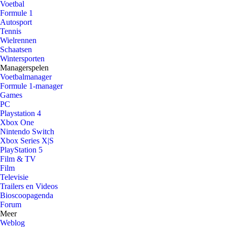
Voetbal
Formule 1
Autosport
Tennis
Wielrennen
Schaatsen
Wintersporten
Managerspelen
Voetbalmanager
Formule 1-manager
Games
PC
Playstation 4
Xbox One
Nintendo Switch
Xbox Series X|S
PlayStation 5
Film & TV
Film
Televisie
Trailers en Videos
Bioscoopagenda
Forum
Meer
Weblog