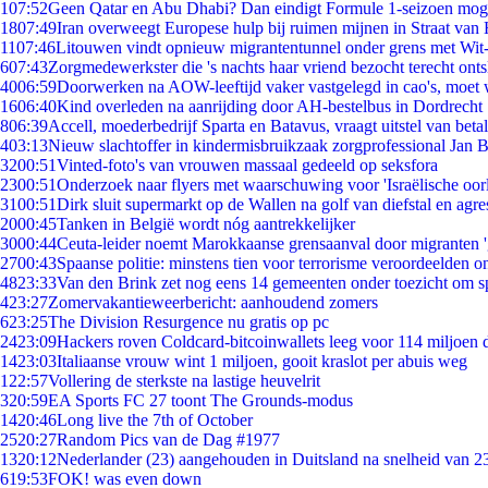
1
07:52
Geen Qatar en Abu Dhabi? Dan eindigt Formule 1-seizoen moge
18
07:49
Iran overweegt Europese hulp bij ruimen mijnen in Straat va
11
07:46
Litouwen vindt opnieuw migrantentunnel onder grens met Wit
6
07:43
Zorgmedewerkster die 's nachts haar vriend bezocht terecht ont
40
06:59
Doorwerken na AOW-leeftijd vaker vastgelegd in cao's, moet
16
06:40
Kind overleden na aanrijding door AH-bestelbus in Dordrecht
8
06:39
Accell, moederbedrijf Sparta en Batavus, vraagt uitstel van beta
4
03:13
Nieuw slachtoffer in kindermisbruikzaak zorgprofessional Jan B
32
00:51
Vinted-foto's van vrouwen massaal gedeeld op seksfora
23
00:51
Onderzoek naar flyers met waarschuwing voor 'Israëlische oor
31
00:51
Dirk sluit supermarkt op de Wallen na golf van diefstal en agre
20
00:45
Tanken in België wordt nóg aantrekkelijker
30
00:44
Ceuta-leider noemt Marokkaanse grensaanval door migranten 
27
00:43
Spaanse politie: minstens tien voor terrorisme veroordeelden 
48
23:33
Van den Brink zet nog eens 14 gemeenten onder toezicht om s
4
23:27
Zomervakantieweerbericht: aanhoudend zomers
6
23:25
The Division Resurgence nu gratis op pc
24
23:09
Hackers roven Coldcard-bitcoinwallets leeg voor 114 miljoen d
14
23:03
Italiaanse vrouw wint 1 miljoen, gooit kraslot per abuis weg
1
22:57
Vollering de sterkste na lastige heuvelrit
3
20:59
EA Sports FC 27 toont The Grounds-modus
14
20:46
Long live the 7th of October
25
20:27
Random Pics van de Dag #1977
13
20:12
Nederlander (23) aangehouden in Duitsland na snelheid van 
6
19:53
FOK! was even down