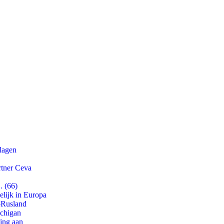
slagen
rtner Ceva
. (66)
lijk in Europa
-Rusland
ichigan
ling aan