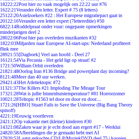
182
22:22
Post hier zo vaak mogelijk om 22:22 uur #76
16
22:21
Verander één letter. Expert # 75 (8 letters)
251
22:20
Asielzoekers #22 : Het Europese migratiepact gaat in
201
22:16
Verander een letter expert (7lettereditie) #50
68
22:14
Roddelpraat onder vuur: ongepaste opmerkingen
minderjarigen deel 2
280
22:06
Post hier pas overleden muzikanten #32
18
22:03
Miljarden naar Europese AI-start-ups: Nederland profiteert
flink mee
289
21:55
[Dagboek] Veel aan hoofd - Deel 27
161
21:54
Via Pecunia - Het geld ligt op straat! #2
17
21:50
William Orbit overleden
218
21:48
Oorlog Iran #136 Bridge and powerplant day incoming?
81
21:48
Meer dan 40 uur werken.
294
21:43
Het Atletiektopic #72
113
21:37
The Killers #21 Imploding The Mirage Tour
173
21:28
Wat is jullie binnenhuistemperatuur? #81 Horrorzomer
100
21:28
Teltopic #1563 tel door en door en door....
17
21:26
[HBO] Stuart Fails to Save the Universe (Big Bang Theory
spinoff)
42
21:19
Eeuwig voortleven
24
21:12
Op vakantie met (kleine) kinderen #30
143
21:08
Zaken waar je je echt dood aan ergert #17 - Werklui
248
20:58
Afbeeldingen die je gemaakt hebt met AI
179
20:53
Laatst gekochte CD/LP/MuziekDVD deel 75 | koopjes