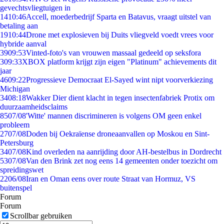
gevechtsvliegtuigen in
14
10:46
Accell, moederbedrijf Sparta en Batavus, vraagt uitstel van
betaling aan
19
10:44
Drone met explosieven bij Duits vliegveld voedt vrees voor
hybride aanval
39
09:53
Vinted-foto's van vrouwen massaal gedeeld op seksfora
3
09:33
XBOX platform krijgt zijn eigen "Platinum" achievements dit
jaar
46
09:22
Progressieve Democraat El-Sayed wint nipt voorverkiezing
Michigan
34
08:18
Wakker Dier dient klacht in tegen insectenfabriek Protix om
duurzaamheidsclaims
85
07/08
'Witte' mannen discrimineren is volgens OM geen enkel
probleem
27
07/08
Doden bij Oekraïense droneaanvallen op Moskou en Sint-
Petersburg
34
07/08
Kind overleden na aanrijding door AH-bestelbus in Dordrecht
53
07/08
Van den Brink zet nog eens 14 gemeenten onder toezicht om
spreidingswet
22
06/08
Iran en Oman eens over route Straat van Hormuz, VS
buitenspel
Forum
Forum
Scrollbar gebruiken