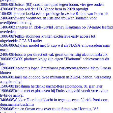
38
06/08
Duitser (93) crasht met quad tegen boom, vier gewonden
47
06/08
Trump wil dat J.D. Vance hem in 2028 opvolgt
1
06/08
Lemmen boekt eerste profzege in zware Ronde van Polen-rit
24
06/08
'Zwarte weduwes' in Rusland trouwen soldaten voor
overlijdensuitkering
14
06/08
Zangeres en Idols-jurylid Jerney Kaagman op 79-jarige leeftijd
overleden
10
06/08
Netflix-abonnees krijgen exclusieve early access tot
uitgebreide GTA VI trailer
65
06/08
Onlyfans-model met G-cup wil als NASA-ambassadeur naar
maan
24
06/08
Huisarts per direct uit vak gezet om ernstig alcoholmisbruik
3
06/08
XBOX platform krijgt zijn eigen "Platinum" achievements dit
jaar
12
06/08
Capibara's lopen Braziliaans parlementsgebouw Mato Grosso
binnen
69
06/08
Israël meldt dood twee militairen in Zuid-Libanon, vergelding
aangekondigd
15
06/08
Hiroshima herdenkt slachtoffers atoombom, 81 jaar later
19
06/08
Drone met explosieven bij Duits vliegveld voedt vrees voor
hybride aanval
34
06/08
Wakker Dier dient klacht in tegen insectenfabriek Protix om
duurzaamheidsclaims
22
06/08
Iran en Oman eens over route Straat van Hormuz, VS