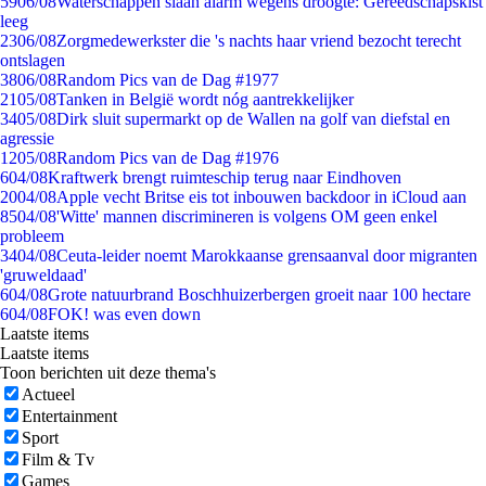
59
06/08
Waterschappen slaan alarm wegens droogte: Gereedschapskist
leeg
23
06/08
Zorgmedewerkster die 's nachts haar vriend bezocht terecht
ontslagen
38
06/08
Random Pics van de Dag #1977
21
05/08
Tanken in België wordt nóg aantrekkelijker
34
05/08
Dirk sluit supermarkt op de Wallen na golf van diefstal en
agressie
12
05/08
Random Pics van de Dag #1976
6
04/08
Kraftwerk brengt ruimteschip terug naar Eindhoven
20
04/08
Apple vecht Britse eis tot inbouwen backdoor in iCloud aan
85
04/08
'Witte' mannen discrimineren is volgens OM geen enkel
probleem
34
04/08
Ceuta-leider noemt Marokkaanse grensaanval door migranten
'gruweldaad'
6
04/08
Grote natuurbrand Boschhuizerbergen groeit naar 100 hectare
6
04/08
FOK! was even down
Laatste items
Laatste items
Toon berichten uit deze thema's
Actueel
Entertainment
Sport
Film & Tv
Games