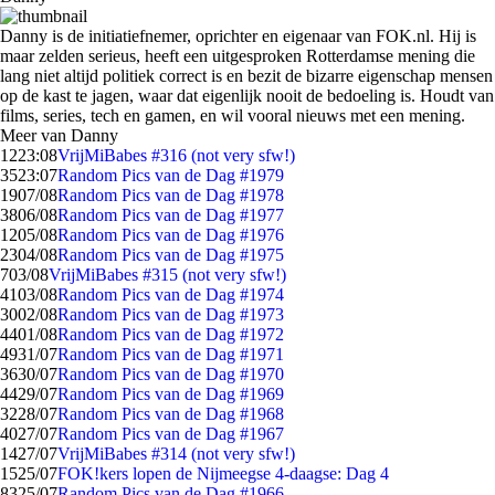
Danny is de initiatiefnemer, oprichter en eigenaar van FOK.nl. Hij is
maar zelden serieus, heeft een uitgesproken Rotterdamse mening die
lang niet altijd politiek correct is en bezit de bizarre eigenschap mensen
op de kast te jagen, waar dat eigenlijk nooit de bedoeling is. Houdt van
films, series, tech en gamen, en wil vooral nieuws met een mening.
Meer van Danny
12
23:08
VrijMiBabes #316 (not very sfw!)
35
23:07
Random Pics van de Dag #1979
19
07/08
Random Pics van de Dag #1978
38
06/08
Random Pics van de Dag #1977
12
05/08
Random Pics van de Dag #1976
23
04/08
Random Pics van de Dag #1975
7
03/08
VrijMiBabes #315 (not very sfw!)
41
03/08
Random Pics van de Dag #1974
30
02/08
Random Pics van de Dag #1973
44
01/08
Random Pics van de Dag #1972
49
31/07
Random Pics van de Dag #1971
36
30/07
Random Pics van de Dag #1970
44
29/07
Random Pics van de Dag #1969
32
28/07
Random Pics van de Dag #1968
40
27/07
Random Pics van de Dag #1967
14
27/07
VrijMiBabes #314 (not very sfw!)
15
25/07
FOK!kers lopen de Nijmeegse 4-daagse: Dag 4
83
25/07
Random Pics van de Dag #1966