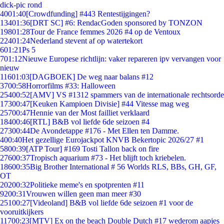
dick-pic rond
40
01:40
[Crowdfunding] #443 Rentestijgingen?
134
01:36
[DRT SC] #6: RendacGoden sponsored by TONZON
198
01:28
Tour de France femmes 2026 #4 op de Ventoux
224
01:24
Nederland stevent af op watertekort
6
01:21
Ps 5
7
01:12
Nieuwe Europese richtlijn: vaker repareren ipv vervangen voor
nieuw
116
01:03
[DAGBOEK] De weg naar balans #12
37
00:58
Horrorfilms #33: Halloween
254
00:52
[AMV] VS #1312 spammers van de internationale rechtsorde
173
00:47
[Keuken Kampioen Divisie] #44 Vitesse mag weg
257
00:47
Hennie van der Most failliet verklaard
184
00:46
[RTL] B&B vol liefde 6de seizoen #4
273
00:44
De Avondetappe #176 - Met Ellen ten Damme.
4
00:40
Het gezellige Eurojackpot KNVB Bekertopic 2026/27 #1
58
00:39
[ATP Tour] #169 Tosti Tallon back on fire
276
00:37
Tropisch aquarium #73 - Het blijft toch kriebelen.
186
00:35
Big Brother International # 56 Worlds RLS, BBs, GH, GF,
OT
202
00:32
Politieke meme's en spotprenten #11
92
00:31
Vrouwen willen geen man meer #30
251
00:27
[Videoland] B&B vol liefde 6de seizoen #1 voor de
vooruitkijkers
117
00:23
[MTV] Ex on the beach Double Dutch #17 wederom aapjes