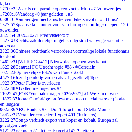
kijken
177
00:22
Ajax is een parodie op een voetbalclub #7 Vuurwerkjes
172
00:16
Vandaag 40 jaar geleden... #3
65
00:01
Aanbrengen mechanische ventilatie zinvol in oud huis?
13
23:57
Spaanse kust onder vuur van Portugese oorlogsschepen: 120
gewonden
38
23:54
[2026/2027] Eredivisietoto #1
15
23:43
Rechtszaak dodelijk ongeluk uitgesteld vanwege vakantie
advocaat
28
23:36
Chinese rechtbank veroordeelt voormalige lokale functionaris
tot dood
146
23:31
[WLR SC #417] Nieuw deel openen was kaputt
16
23:28
Centraal FC Utrecht topic #88 - #CorreiaIn
10
23:23
Opmerkelijke foto's van Funda #243
45
23:16
Jezelf gelukkig voelen als vrijgezelle vijftiger
19
23:07
Peter Faber is overleden
73
22:48
Afvallen met injecties #4
110
22:45
[FOK!Voetbalmanager 2026/2027] #1 We zijn er weer
118
22:37
Jonge Cambridge professor stapt op na claims over plagiaat
en leugens
90
22:36
ARC Raiders #7 - Don’t forget about Stella Montis
144
22:27
Verander één letter: Expert #91 (10 letters)
32
22:27
Congo verbiedt export van koper en kobalt, Europa zal
gevolgen voelen
51
22:23
Verander één letter: Expert #143 (9 letters)