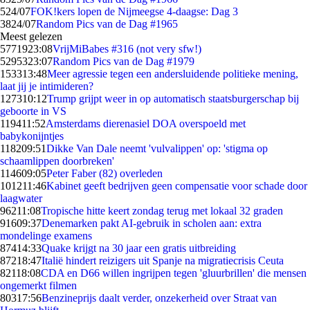
5
24/07
FOK!kers lopen de Nijmeegse 4-daagse: Dag 3
38
24/07
Random Pics van de Dag #1965
Meest gelezen
57719
23:08
VrijMiBabes #316 (not very sfw!)
52953
23:07
Random Pics van de Dag #1979
1533
13:48
Meer agressie tegen een andersluidende politieke mening,
laat jij je intimideren?
1273
10:12
Trump grijpt weer in op automatisch staatsburgerschap bij
geboorte in VS
1194
11:52
Amsterdams dierenasiel DOA overspoeld met
babykonijntjes
1182
09:51
Dikke Van Dale neemt 'vulvalippen' op: 'stigma op
schaamlippen doorbreken'
1146
09:05
Peter Faber (82) overleden
1012
11:46
Kabinet geeft bedrijven geen compensatie voor schade door
laagwater
962
11:08
Tropische hitte keert zondag terug met lokaal 32 graden
916
09:37
Denemarken pakt AI-gebruik in scholen aan: extra
mondelinge examens
874
14:33
Quake krijgt na 30 jaar een gratis uitbreiding
872
18:47
Italië hindert reizigers uit Spanje na migratiecrisis Ceuta
821
18:08
CDA en D66 willen ingrijpen tegen 'gluurbrillen' die mensen
ongemerkt filmen
803
17:56
Benzineprijs daalt verder, onzekerheid over Straat van