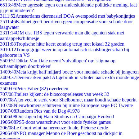
65
13:48
Meer agressie tegen een andersluidende politieke mening, laat
jij je intimideren?
31
11:52
Amsterdams dierenasiel DOA overspoeld met babykonijntjes
25
11:46
Kabinet geeft bedrijven geen compensatie voor schade door
laagwater
23
11:14
OM eist TBS tegen verwarde man die agenten stak met
aardappelschilmesje
30
11:08
Tropische hitte keert zondag terug met lokaal 32 graden
30
10:12
Trump grijpt weer in op automatisch staatsburgerschap bij
geboorte in VS
55
09:51
Dikke Van Dale neemt 'vulvalippen' op: 'stigma op
schaamlippen doorbreken'
14
09:40
Meta krijgt half miljard boete voor mentale schade bij jongeren
24
09:37
Denemarken pakt AI-gebruik in scholen aan: extra mondelinge
examens
25
09:05
Peter Faber (82) overleden
7
07/08
Trailers kijken: de bioscoopreleases van week 32
0
07/08
Ajax veel te sterk voor Shelbourne, maar houdt schade beperkt
1
07/08
Nieuwkomers schitteren bij ruime Europese zege FC Twente
19
07/08
Random Pics van de Dag #1978
15
06/08
Ontslagen bij Halo Studios na Campaign Evolved
19
06/08
PS5-doos waarschuwt voor einde fysieke games
2
06/08
Le Court wint na nerveuze finale, Pieterse derde
29
06/08
NPO-manager Menno de Boer geschorst na dickpic in
groepsapp