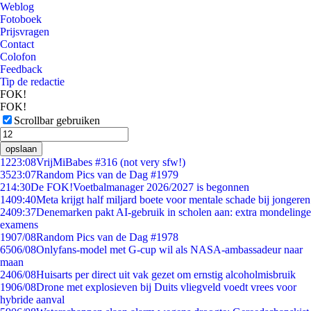
Weblog
Fotoboek
Prijsvragen
Contact
Colofon
Feedback
Tip de redactie
FOK!
FOK!
Scrollbar gebruiken
opslaan
12
23:08
VrijMiBabes #316 (not very sfw!)
35
23:07
Random Pics van de Dag #1979
2
14:30
De FOK!Voetbalmanager 2026/2027 is begonnen
14
09:40
Meta krijgt half miljard boete voor mentale schade bij jongeren
24
09:37
Denemarken pakt AI-gebruik in scholen aan: extra mondelinge
examens
19
07/08
Random Pics van de Dag #1978
65
06/08
Onlyfans-model met G-cup wil als NASA-ambassadeur naar
maan
24
06/08
Huisarts per direct uit vak gezet om ernstig alcoholmisbruik
19
06/08
Drone met explosieven bij Duits vliegveld voedt vrees voor
hybride aanval