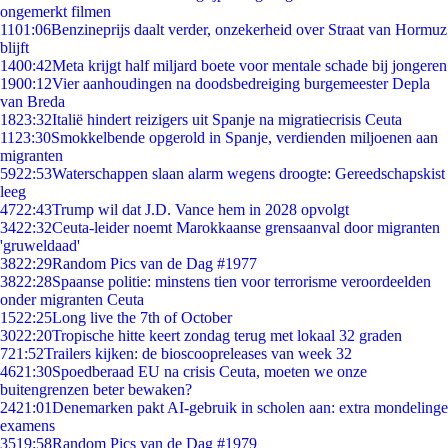
ongemerkt filmen
11
01:06
Benzineprijs daalt verder, onzekerheid over Straat van Hormuz
blijft
14
00:42
Meta krijgt half miljard boete voor mentale schade bij jongeren
19
00:12
Vier aanhoudingen na doodsbedreiging burgemeester Depla
van Breda
18
23:32
Italië hindert reizigers uit Spanje na migratiecrisis Ceuta
11
23:30
Smokkelbende opgerold in Spanje, verdienden miljoenen aan
migranten
59
22:53
Waterschappen slaan alarm wegens droogte: Gereedschapskist
leeg
47
22:43
Trump wil dat J.D. Vance hem in 2028 opvolgt
34
22:32
Ceuta-leider noemt Marokkaanse grensaanval door migranten
'gruweldaad'
38
22:29
Random Pics van de Dag #1977
38
22:28
Spaanse politie: minstens tien voor terrorisme veroordeelden
onder migranten Ceuta
15
22:25
Long live the 7th of October
30
22:20
Tropische hitte keert zondag terug met lokaal 32 graden
7
21:52
Trailers kijken: de bioscoopreleases van week 32
46
21:30
Spoedberaad EU na crisis Ceuta, moeten we onze
buitengrenzen beter bewaken?
24
21:01
Denemarken pakt AI-gebruik in scholen aan: extra mondelinge
examens
35
19:58
Random Pics van de Dag #1979