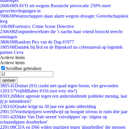
buitenspel
26
06/08
NAVO zet wegens Russische provocatie 250% meer
gevechtsvliegtuigen in
59
06/08
Waterschappen slaan alarm wegens droogte: Gereedschapskist
leeg
1
06/08
Forensics: Crime Scene Detective
23
06/08
Zorgmedewerkster die 's nachts haar vriend bezocht terecht
ontslagen
38
06/08
Random Pics van de Dag #1977
18
05/08
Datalek bij Bol en de Bijenkorf na cyberaanval op logistiek
partner Ceva
Actieve items
Actieve items
Scrollbar gebruiken
opslaan
38
05:41
Duitser (93) crasht met quad tegen boom, vier gewonden
12
03:57
VrijMiBabes #316 (not very sfw!)
65
03:26
Meer agressie tegen een andersluidende politieke mening, laat
jij je intimideren?
23
03:02
Quake krijgt na 30 jaar een gratis uitbreiding
29
01:55
Voedselprijzen wereldwijd op hoogste niveau in ruim drie jaar
55
01:42
Dikke Van Dale neemt 'vulvalippen' op: 'stigma op
schaamlippen doorbreken'
22
01:08
CDA en D66 willen ingrijpen tegen 'gluurbrillen' die mensen