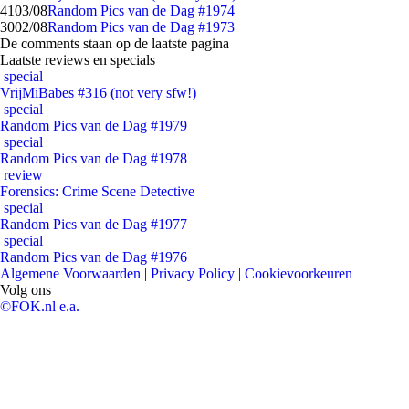
41
03/08
Random Pics van de Dag #1974
30
02/08
Random Pics van de Dag #1973
De comments staan op de laatste pagina
Laatste reviews en specials
special
VrijMiBabes #316 (not very sfw!)
special
Random Pics van de Dag #1979
special
Random Pics van de Dag #1978
review
Forensics: Crime Scene Detective
special
Random Pics van de Dag #1977
special
Random Pics van de Dag #1976
Algemene Voorwaarden
|
Privacy Policy
|
Cookievoorkeuren
Volg ons
©FOK.nl e.a.