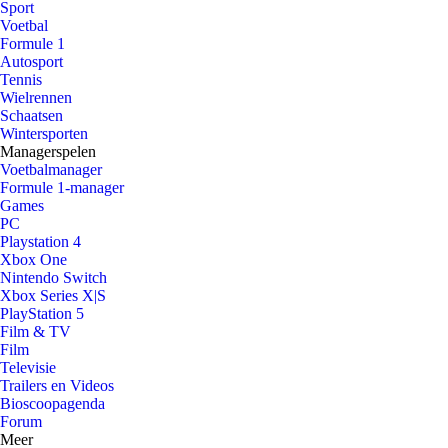
Sport
Voetbal
Formule 1
Autosport
Tennis
Wielrennen
Schaatsen
Wintersporten
Managerspelen
Voetbalmanager
Formule 1-manager
Games
PC
Playstation 4
Xbox One
Nintendo Switch
Xbox Series X|S
PlayStation 5
Film & TV
Film
Televisie
Trailers en Videos
Bioscoopagenda
Forum
Meer