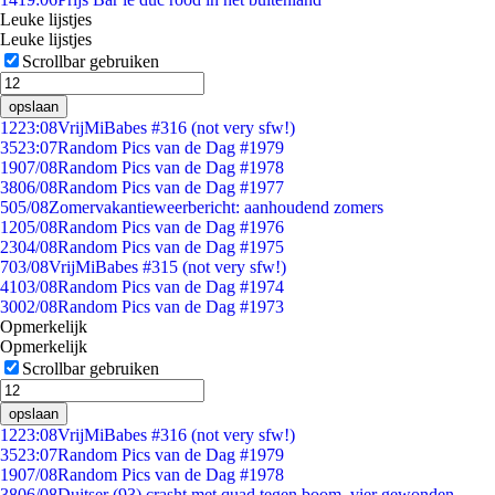
Leuke lijstjes
Leuke lijstjes
Scrollbar gebruiken
opslaan
12
23:08
VrijMiBabes #316 (not very sfw!)
35
23:07
Random Pics van de Dag #1979
19
07/08
Random Pics van de Dag #1978
38
06/08
Random Pics van de Dag #1977
5
05/08
Zomervakantieweerbericht: aanhoudend zomers
12
05/08
Random Pics van de Dag #1976
23
04/08
Random Pics van de Dag #1975
7
03/08
VrijMiBabes #315 (not very sfw!)
41
03/08
Random Pics van de Dag #1974
30
02/08
Random Pics van de Dag #1973
Opmerkelijk
Opmerkelijk
Scrollbar gebruiken
opslaan
12
23:08
VrijMiBabes #316 (not very sfw!)
35
23:07
Random Pics van de Dag #1979
19
07/08
Random Pics van de Dag #1978
38
06/08
Duitser (93) crasht met quad tegen boom, vier gewonden