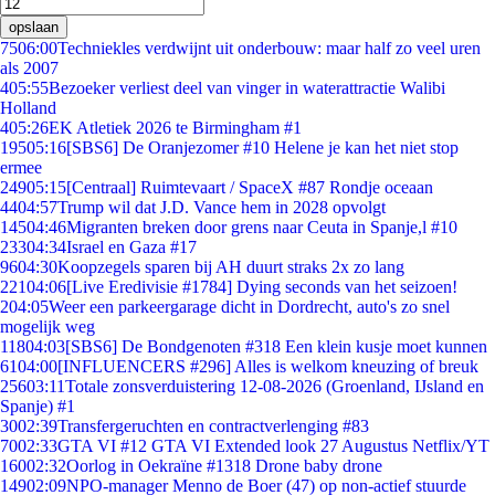
opslaan
75
06:00
Techniekles verdwijnt uit onderbouw: maar half zo veel uren
als 2007
4
05:55
Bezoeker verliest deel van vinger in waterattractie Walibi
Holland
4
05:26
EK Atletiek 2026 te Birmingham #1
195
05:16
[SBS6] De Oranjezomer #10 Helene je kan het niet stop
ermee
249
05:15
[Centraal] Ruimtevaart / SpaceX #87 Rondje oceaan
44
04:57
Trump wil dat J.D. Vance hem in 2028 opvolgt
145
04:46
Migranten breken door grens naar Ceuta in Spanje,l #10
233
04:34
Israel en Gaza #17
96
04:30
Koopzegels sparen bij AH duurt straks 2x zo lang
221
04:06
[Live Eredivisie #1784] Dying seconds van het seizoen!
2
04:05
Weer een parkeergarage dicht in Dordrecht, auto's zo snel
mogelijk weg
118
04:03
[SBS6] De Bondgenoten #318 Een klein kusje moet kunnen
61
04:00
[INFLUENCERS #296] Alles is welkom kneuzing of breuk
256
03:11
Totale zonsverduistering 12-08-2026 (Groenland, IJsland en
Spanje) #1
30
02:39
Transfergeruchten en contractverlenging #83
70
02:33
GTA VI #12 GTA VI Extended look 27 Augustus Netflix/YT
160
02:32
Oorlog in Oekraïne #1318 Drone baby drone
149
02:09
NPO-manager Menno de Boer (47) op non-actief stuurde