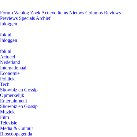
Forum
Weblog
Zoek
Actieve Items
Nieuws
Columns
Reviews
Previews
Specials
Archief
Inloggen
fok.nl
Inloggen
fok.nl
Actueel
Nederland
Internationaal
Economie
Politiek
Tech
Showbiz en Gossip
Opmerkelijk
Entertainment
Showbiz en Gossip
Muziek
Film
Televisie
Media & Cultuur
Bioscoopagenda