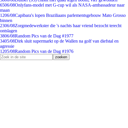
65
06/08
Onlyfans-model met G-cup wil als NASA-ambassadeur naar
maan
12
06/08
Capibara's lopen Braziliaans parlementsgebouw Mato Grosso
binnen
23
06/08
Zorgmedewerkster die 's nachts haar vriend bezocht terecht
ontslagen
38
06/08
Random Pics van de Dag #1977
34
05/08
Dirk sluit supermarkt op de Wallen na golf van diefstal en
agressie
12
05/08
Random Pics van de Dag #1976