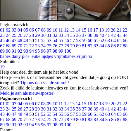
Paginaoverzicht
01
02
03
04
05
06
07
08
09
10
11
12
13
14
15
16
17
18
19
20
21
22
23
24
25
26
27
28
29
30
31
32
33
34
35
36
37
38
39
40
41
42
43
44
45
46
47
48
49
50
51
52
53
54
55
56
57
58
59
60
61
62
63
64
65
66
67
68
69
70
71
72
73
74
75
76
77
78
79
80
81
82
83
84
85
86
87
88
89
90
91
92
93
94
95
96
97
98
99
100
babes
daily pics
leuke lijstjes
vrijmibabes
vrijmibo
Submitter:
19
Help ons; deel dit item als je het leuk vond
Heb je een leuk of interessant bericht gevonden dat je graag op FOK!
terug ziet?
Tip ons dan via de submit!
Zoek jij altijd de leukste nieuwtjes en kun je daar leuk over schrijven?
Meld je aan als nieuwsposter!
Paginaoverzicht
01
02
03
04
05
06
07
08
09
10
11
12
13
14
15
16
17
18
19
20
21
22
23
24
25
26
27
28
29
30
31
32
33
34
35
36
37
38
39
40
41
42
43
44
45
46
47
48
49
50
51
52
53
54
55
56
57
58
59
60
61
62
63
64
65
66
67
68
69
70
71
72
73
74
75
76
77
78
79
80
81
82
83
84
85
86
87
88
89
90
91
92
93
94
95
96
97
98
99
100
Danny