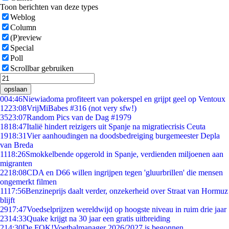
Toon berichten van deze types
Weblog
Column
(P)review
Special
Poll
Scrollbar gebruiken
opslaan
0
04:46
Niewiadoma profiteert van pokerspel en grijpt geel op Ventoux
12
23:08
VrijMiBabes #316 (not very sfw!)
35
23:07
Random Pics van de Dag #1979
18
18:47
Italië hindert reizigers uit Spanje na migratiecrisis Ceuta
19
18:31
Vier aanhoudingen na doodsbedreiging burgemeester Depla
van Breda
11
18:26
Smokkelbende opgerold in Spanje, verdienden miljoenen aan
migranten
22
18:08
CDA en D66 willen ingrijpen tegen 'gluurbrillen' die mensen
ongemerkt filmen
11
17:56
Benzineprijs daalt verder, onzekerheid over Straat van Hormuz
blijft
29
17:47
Voedselprijzen wereldwijd op hoogste niveau in ruim drie jaar
23
14:33
Quake krijgt na 30 jaar een gratis uitbreiding
2
14:30
De FOK!Voetbalmanager 2026/2027 is begonnen