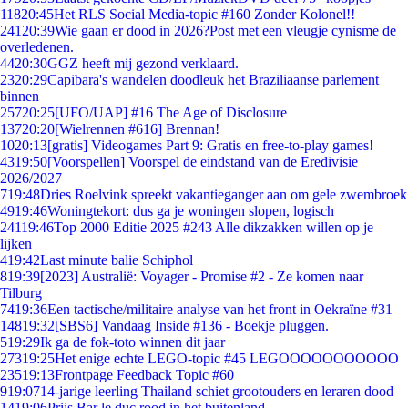
118
20:45
Het RLS Social Media-topic #160 Zonder Kolonel!!
241
20:39
Wie gaan er dood in 2026?Post met een vleugje cynisme de
overledenen.
44
20:30
GGZ heeft mij gezond verklaard.
23
20:29
Capibara's wandelen doodleuk het Braziliaanse parlement
binnen
257
20:25
[UFO/UAP] #16 The Age of Disclosure
137
20:20
[Wielrennen #616] Brennan!
10
20:13
[gratis] Videogames Part 9: Gratis en free-to-play games!
43
19:50
[Voorspellen] Voorspel de eindstand van de Eredivisie
2026/2027
7
19:48
Dries Roelvink spreekt vakantieganger aan om gele zwembroek
49
19:46
Woningtekort: dus ga je woningen slopen, logisch
241
19:46
Top 2000 Editie 2025 #243 Alle dikzakken willen op je
lijken
4
19:42
Last minute balie Schiphol
8
19:39
[2023] Australië: Voyager - Promise #2 - Ze komen naar
Tilburg
74
19:36
Een tactische/militaire analyse van het front in Oekraïne #31
148
19:32
[SBS6] Vandaag Inside #136 - Boekje pluggen.
5
19:29
Ik ga de fok-toto winnen dit jaar
273
19:25
Het enige echte LEGO-topic #45 LEGOOOOOOOOOOO
235
19:13
Frontpage Feedback Topic #60
9
19:07
14-jarige leerling Thailand schiet grootouders en leraren dood
14
19:06
Prijs Bar le duc rood in het buitenland