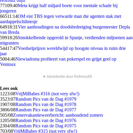
Hormuz blijft
771
09:40
Meta krijgt half miljard boete voor mentale schade bij
jongeren
665
11:14
OM eist TBS tegen verwarde man die agenten stak met
aardappelschilmesje
649
18:31
Vier aanhoudingen na doodsbedreiging burgemeester Depla
van Breda
599
18:26
Smokkelbende opgerold in Spanje, verdienden miljoenen aan
migranten
544
17:47
Voedselprijzen wereldwijd op hoogste niveau in ruim drie
jaar
50
04:46
Niewiadoma profiteert van pokerspel en grijpt geel op
Ventoux
▼ Advertentie door Refinery89
Lees ook
12
23:08
VrijMiBabes #316 (not very sfw!)
35
23:07
Random Pics van de Dag #1979
19
07/08
Random Pics van de Dag #1978
38
06/08
Random Pics van de Dag #1977
5
05/08
Zomervakantieweerbericht: aanhoudend zomers
12
05/08
Random Pics van de Dag #1976
23
04/08
Random Pics van de Dag #1975
7
03/08
VrijMiBabes #315 (not very sfw!)