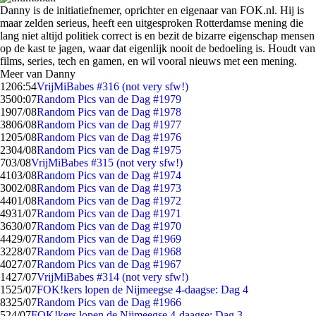
Danny is de initiatiefnemer, oprichter en eigenaar van FOK.nl. Hij is
maar zelden serieus, heeft een uitgesproken Rotterdamse mening die
lang niet altijd politiek correct is en bezit de bizarre eigenschap mensen
op de kast te jagen, waar dat eigenlijk nooit de bedoeling is. Houdt van
films, series, tech en gamen, en wil vooral nieuws met een mening.
Meer van Danny
12
06:54
VrijMiBabes #316 (not very sfw!)
35
00:07
Random Pics van de Dag #1979
19
07/08
Random Pics van de Dag #1978
38
06/08
Random Pics van de Dag #1977
12
05/08
Random Pics van de Dag #1976
23
04/08
Random Pics van de Dag #1975
7
03/08
VrijMiBabes #315 (not very sfw!)
41
03/08
Random Pics van de Dag #1974
30
02/08
Random Pics van de Dag #1973
44
01/08
Random Pics van de Dag #1972
49
31/07
Random Pics van de Dag #1971
36
30/07
Random Pics van de Dag #1970
44
29/07
Random Pics van de Dag #1969
32
28/07
Random Pics van de Dag #1968
40
27/07
Random Pics van de Dag #1967
14
27/07
VrijMiBabes #314 (not very sfw!)
15
25/07
FOK!kers lopen de Nijmeegse 4-daagse: Dag 4
83
25/07
Random Pics van de Dag #1966
5
24/07
FOK!kers lopen de Nijmeegse 4-daagse: Dag 3