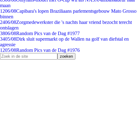
maan
12
06/08
Capibara's lopen Braziliaans parlementsgebouw Mato Grosso
binnen
24
06/08
Zorgmedewerkster die 's nachts haar vriend bezocht terecht
ontslagen
38
06/08
Random Pics van de Dag #1977
34
05/08
Dirk sluit supermarkt op de Wallen na golf van diefstal en
agressie
12
05/08
Random Pics van de Dag #1976