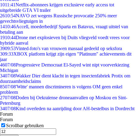
10
11:41
Netflix-abonnees krijgen exclusieve early access tot
uitgebreide GTA VI trailer
26
10:54
NAVO zet wegens Russische provocatie 250% meer
gevechtsvliegtuigen in
14
10:46
Accell, moederbedrijf Sparta en Batavus, vraagt uitstel van
betaling aan
19
10:44
Drone met explosieven bij Duits vliegveld voedt vrees voor
hybride aanval
39
09:53
Vinted-foto's van vrouwen massaal gedeeld op seksfora
3
09:33
XBOX platform krijgt zijn eigen "Platinum" achievements dit
jaar
46
07/08
Progressieve Democraat El-Sayed wint nipt voorverkiezing
Michigan
34
07/08
Wakker Dier dient klacht in tegen insectenfabriek Protix om
duurzaamheidsclaims
85
07/08
'Witte' mannen discrimineren is volgens OM geen enkel
probleem
27
07/08
Doden bij Oekraïense droneaanvallen op Moskou en Sint-
Petersburg
34
07/08
Kind overleden na aanrijding door AH-bestelbus in Dordrecht
Forum
Forum
Scrollbar gebruiken