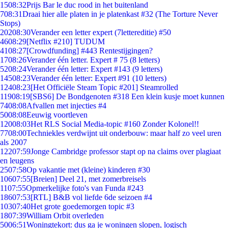
15
08:32
Prijs Bar le duc rood in het buitenland
7
08:31
Draai hier alle platen in je platenkast #32 (The Torture Never
Stops)
202
08:30
Verander een letter expert (7lettereditie) #50
46
08:29
[Netflix #210] TUDUM
41
08:27
[Crowdfunding] #443 Rentestijgingen?
17
08:26
Verander één letter. Expert # 75 (8 letters)
52
08:24
Verander één letter: Expert #143 (9 letters)
145
08:23
Verander één letter: Expert #91 (10 letters)
124
08:23
[Het Officiële Steam Topic #201] Steamrolled
119
08:19
[SBS6] De Bondgenoten #318 Een klein kusje moet kunnen
74
08:08
Afvallen met injecties #4
50
08:08
Eeuwig voortleven
120
08:03
Het RLS Social Media-topic #160 Zonder Kolonel!!
77
08:00
Techniekles verdwijnt uit onderbouw: maar half zo veel uren
als 2007
122
07:59
Jonge Cambridge professor stapt op na claims over plagiaat
en leugens
25
07:58
Op vakantie met (kleine) kinderen #30
106
07:55
[Breien] Deel 21, met zomerbreisels
11
07:55
Opmerkelijke foto's van Funda #243
186
07:53
[RTL] B&B vol liefde 6de seizoen #4
103
07:40
Het grote goedemorgen topic #3
18
07:39
William Orbit overleden
50
06:51
Woningtekort: dus ga je woningen slopen, logisch