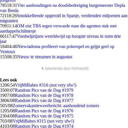
jongeren
785
18:31
Vier aanhoudingen na doodsbedreiging burgemeester Depla
van Breda
721
18:26
Smokkelbende opgerold in Spanje, verdienden miljoenen aan
migranten
709
11:14
OM eist TBS tegen verwarde man die agenten stak met
aardappelschilmesje
661
17:47
Voedselprijzen wereldwijd op hoogste niveau in ruim drie
jaar
184
04:46
Niewiadoma profiteert van pokerspel en grijpt geel op
Ventoux
155
08:35
Nieuw te streamen in augustus
▼ Advertentie door Refinery89
Lees ook
12
06:54
VrijMiBabes #316 (not very sfw!)
35
00:07
Random Pics van de Dag #1979
19
07/08
Random Pics van de Dag #1978
38
06/08
Random Pics van de Dag #1977
5
05/08
Zomervakantieweerbericht: aanhoudend zomers
12
05/08
Random Pics van de Dag #1976
23
04/08
Random Pics van de Dag #1975
7
03/08
VrijMiBabes #315 (not very sfw!)
41
03/08
Random Pics van de Dag #1974