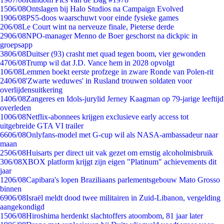
15
06/08
Ontslagen bij Halo Studios na Campaign Evolved
19
06/08
PS5-doos waarschuwt voor einde fysieke games
2
06/08
Le Court wint na nerveuze finale, Pieterse derde
29
06/08
NPO-manager Menno de Boer geschorst na dickpic in
groepsapp
38
06/08
Duitser (93) crasht met quad tegen boom, vier gewonden
47
06/08
Trump wil dat J.D. Vance hem in 2028 opvolgt
1
06/08
Lemmen boekt eerste profzege in zware Ronde van Polen-rit
24
06/08
'Zwarte weduwes' in Rusland trouwen soldaten voor
overlijdensuitkering
14
06/08
Zangeres en Idols-jurylid Jerney Kaagman op 79-jarige leeftijd
overleden
10
06/08
Netflix-abonnees krijgen exclusieve early access tot
uitgebreide GTA VI trailer
66
06/08
Onlyfans-model met G-cup wil als NASA-ambassadeur naar
maan
25
06/08
Huisarts per direct uit vak gezet om ernstig alcoholmisbruik
3
06/08
XBOX platform krijgt zijn eigen "Platinum" achievements dit
jaar
12
06/08
Capibara's lopen Braziliaans parlementsgebouw Mato Grosso
binnen
69
06/08
Israël meldt dood twee militairen in Zuid-Libanon, vergelding
aangekondigd
15
06/08
Hiroshima herdenkt slachtoffers atoombom, 81 jaar later