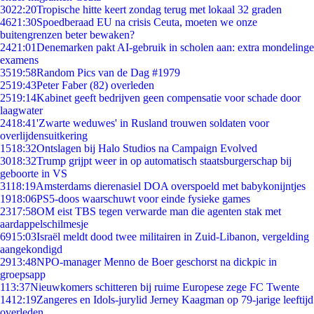
30
22:20
Tropische hitte keert zondag terug met lokaal 32 graden
46
21:30
Spoedberaad EU na crisis Ceuta, moeten we onze
buitengrenzen beter bewaken?
24
21:01
Denemarken pakt AI-gebruik in scholen aan: extra mondelinge
examens
35
19:58
Random Pics van de Dag #1979
25
19:43
Peter Faber (82) overleden
25
19:14
Kabinet geeft bedrijven geen compensatie voor schade door
laagwater
24
18:41
'Zwarte weduwes' in Rusland trouwen soldaten voor
overlijdensuitkering
15
18:32
Ontslagen bij Halo Studios na Campaign Evolved
30
18:32
Trump grijpt weer in op automatisch staatsburgerschap bij
geboorte in VS
31
18:19
Amsterdams dierenasiel DOA overspoeld met babykonijntjes
19
18:06
PS5-doos waarschuwt voor einde fysieke games
23
17:58
OM eist TBS tegen verwarde man die agenten stak met
aardappelschilmesje
69
15:03
Israël meldt dood twee militairen in Zuid-Libanon, vergelding
aangekondigd
29
13:48
NPO-manager Menno de Boer geschorst na dickpic in
groepsapp
1
13:37
Nieuwkomers schitteren bij ruime Europese zege FC Twente
14
12:19
Zangeres en Idols-jurylid Jerney Kaagman op 79-jarige leeftijd
overleden