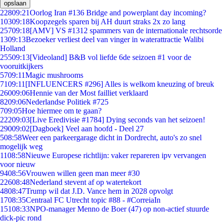
opslaan
228
09:21
Oorlog Iran #136 Bridge and powerplant day incoming?
103
09:18
Koopzegels sparen bij AH duurt straks 2x zo lang
257
09:18
[AMV] VS #1312 spammers van de internationale rechtsorde
13
09:13
Bezoeker verliest deel van vinger in waterattractie Walibi
Holland
255
09:13
[Videoland] B&B vol liefde 6de seizoen #1 voor de
vooruitkijkers
57
09:11
Magic mushrooms
71
09:11
[INFLUENCERS #296] Alles is welkom kneuzing of breuk
260
09:06
Hennie van der Most failliet verklaard
82
09:06
Nederlandse Politiek #725
7
09:05
Hoe hiermee om te gaan?
222
09:03
[Live Eredivisie #1784] Dying seconds van het seizoen!
290
09:02
[Dagboek] Veel aan hoofd - Deel 27
5
08:58
Weer een parkeergarage dicht in Dordrecht, auto's zo snel
mogelijk weg
11
08:58
Nieuwe Europese richtlijn: vaker repareren ipv vervangen
voor nieuw
94
08:56
Vrouwen willen geen man meer #30
226
08:48
Nederland stevent af op watertekort
48
08:47
Trump wil dat J.D. Vance hem in 2028 opvolgt
17
08:35
Centraal FC Utrecht topic #88 - #CorreiaIn
151
08:33
NPO-manager Menno de Boer (47) op non-actief stuurde
dick-pic rond