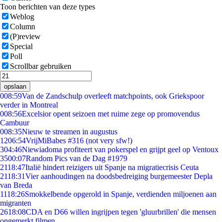
Toon berichten van deze types
Weblog
Column
(P)review
Special
Poll
Scrollbar gebruiken
opslaan
0
08:59
Van de Zandschulp overleeft matchpoints, ook Griekspoor
verder in Montreal
0
08:56
Excelsior opent seizoen met ruime zege op promovendus
Cambuur
0
08:35
Nieuw te streamen in augustus
12
06:54
VrijMiBabes #316 (not very sfw!)
3
04:46
Niewiadoma profiteert van pokerspel en grijpt geel op Ventoux
35
00:07
Random Pics van de Dag #1979
21
18:47
Italië hindert reizigers uit Spanje na migratiecrisis Ceuta
21
18:31
Vier aanhoudingen na doodsbedreiging burgemeester Depla
van Breda
11
18:26
Smokkelbende opgerold in Spanje, verdienden miljoenen aan
migranten
26
18:08
CDA en D66 willen ingrijpen tegen 'gluurbrillen' die mensen
ongemerkt filmen