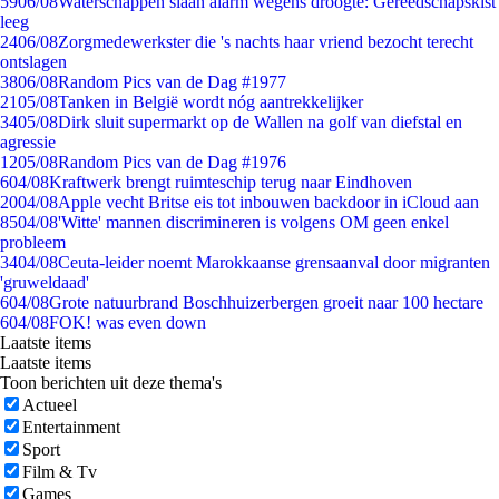
59
06/08
Waterschappen slaan alarm wegens droogte: Gereedschapskist
leeg
24
06/08
Zorgmedewerkster die 's nachts haar vriend bezocht terecht
ontslagen
38
06/08
Random Pics van de Dag #1977
21
05/08
Tanken in België wordt nóg aantrekkelijker
34
05/08
Dirk sluit supermarkt op de Wallen na golf van diefstal en
agressie
12
05/08
Random Pics van de Dag #1976
6
04/08
Kraftwerk brengt ruimteschip terug naar Eindhoven
20
04/08
Apple vecht Britse eis tot inbouwen backdoor in iCloud aan
85
04/08
'Witte' mannen discrimineren is volgens OM geen enkel
probleem
34
04/08
Ceuta-leider noemt Marokkaanse grensaanval door migranten
'gruweldaad'
6
04/08
Grote natuurbrand Boschhuizerbergen groeit naar 100 hectare
6
04/08
FOK! was even down
Laatste items
Laatste items
Toon berichten uit deze thema's
Actueel
Entertainment
Sport
Film & Tv
Games