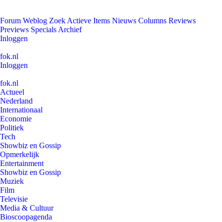
Forum
Weblog
Zoek
Actieve Items
Nieuws
Columns
Reviews
Previews
Specials
Archief
Inloggen
fok.nl
Inloggen
fok.nl
Actueel
Nederland
Internationaal
Economie
Politiek
Tech
Showbiz en Gossip
Opmerkelijk
Entertainment
Showbiz en Gossip
Muziek
Film
Televisie
Media & Cultuur
Bioscoopagenda