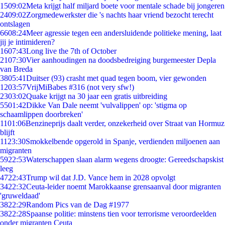
15
09:02
Meta krijgt half miljard boete voor mentale schade bij jongeren
24
09:02
Zorgmedewerkster die 's nachts haar vriend bezocht terecht
ontslagen
66
08:24
Meer agressie tegen een andersluidende politieke mening, laat
jij je intimideren?
16
07:43
Long live the 7th of October
21
07:30
Vier aanhoudingen na doodsbedreiging burgemeester Depla
van Breda
38
05:41
Duitser (93) crasht met quad tegen boom, vier gewonden
12
03:57
VrijMiBabes #316 (not very sfw!)
23
03:02
Quake krijgt na 30 jaar een gratis uitbreiding
55
01:42
Dikke Van Dale neemt 'vulvalippen' op: 'stigma op
schaamlippen doorbreken'
11
01:06
Benzineprijs daalt verder, onzekerheid over Straat van Hormuz
blijft
11
23:30
Smokkelbende opgerold in Spanje, verdienden miljoenen aan
migranten
59
22:53
Waterschappen slaan alarm wegens droogte: Gereedschapskist
leeg
47
22:43
Trump wil dat J.D. Vance hem in 2028 opvolgt
34
22:32
Ceuta-leider noemt Marokkaanse grensaanval door migranten
'gruweldaad'
38
22:29
Random Pics van de Dag #1977
38
22:28
Spaanse politie: minstens tien voor terrorisme veroordeelden
onder migranten Ceuta