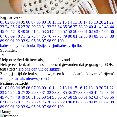
Paginaoverzicht
01
02
03
04
05
06
07
08
09
10
11
12
13
14
15
16
17
18
19
20
21
22
23
24
25
26
27
28
29
30
31
32
33
34
35
36
37
38
39
40
41
42
43
44
45
46
47
48
49
50
51
52
53
54
55
56
57
58
59
60
61
62
63
64
65
66
67
68
69
70
71
72
73
74
75
76
77
78
79
80
81
82
83
84
85
86
87
88
89
90
91
92
93
94
95
96
97
98
99
100
babes
daily pics
leuke lijstjes
vrijmibabes
vrijmibo
Submitter:
19
Help ons; deel dit item als je het leuk vond
Heb je een leuk of interessant bericht gevonden dat je graag op FOK!
terug ziet?
Tip ons dan via de submit!
Zoek jij altijd de leukste nieuwtjes en kun je daar leuk over schrijven?
Meld je aan als nieuwsposter!
Paginaoverzicht
01
02
03
04
05
06
07
08
09
10
11
12
13
14
15
16
17
18
19
20
21
22
23
24
25
26
27
28
29
30
31
32
33
34
35
36
37
38
39
40
41
42
43
44
45
46
47
48
49
50
51
52
53
54
55
56
57
58
59
60
61
62
63
64
65
66
67
68
69
70
71
72
73
74
75
76
77
78
79
80
81
82
83
84
85
86
87
88
89
90
91
92
93
94
95
96
97
98
99
100
Danny