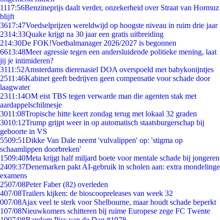
11
17:56
Benzineprijs daalt verder, onzekerheid over Straat van Hormuz
blijft
36
17:47
Voedselprijzen wereldwijd op hoogste niveau in ruim drie jaar
23
14:33
Quake krijgt na 30 jaar een gratis uitbreiding
2
14:30
De FOK!Voetbalmanager 2026/2027 is begonnen
66
13:48
Meer agressie tegen een andersluidende politieke mening, laat
jij je intimideren?
31
11:52
Amsterdams dierenasiel DOA overspoeld met babykonijntjes
25
11:46
Kabinet geeft bedrijven geen compensatie voor schade door
laagwater
23
11:14
OM eist TBS tegen verwarde man die agenten stak met
aardappelschilmesje
30
11:08
Tropische hitte keert zondag terug met lokaal 32 graden
30
10:12
Trump grijpt weer in op automatisch staatsburgerschap bij
geboorte in VS
55
09:51
Dikke Van Dale neemt 'vulvalippen' op: 'stigma op
schaamlippen doorbreken'
15
09:40
Meta krijgt half miljard boete voor mentale schade bij jongeren
24
09:37
Denemarken pakt AI-gebruik in scholen aan: extra mondelinge
examens
25
07/08
Peter Faber (82) overleden
4
07/08
Trailers kijken: de bioscoopreleases van week 32
0
07/08
Ajax veel te sterk voor Shelbourne, maar houdt schade beperkt
1
07/08
Nieuwkomers schitteren bij ruime Europese zege FC Twente
19
07/08
Random Pics van de Dag #1978