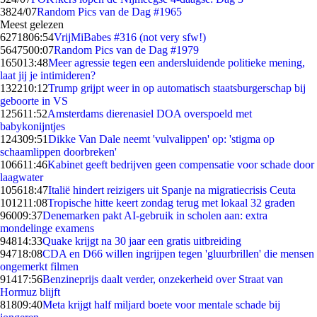
38
24/07
Random Pics van de Dag #1965
Meest gelezen
62718
06:54
VrijMiBabes #316 (not very sfw!)
56475
00:07
Random Pics van de Dag #1979
1650
13:48
Meer agressie tegen een andersluidende politieke mening,
laat jij je intimideren?
1322
10:12
Trump grijpt weer in op automatisch staatsburgerschap bij
geboorte in VS
1256
11:52
Amsterdams dierenasiel DOA overspoeld met
babykonijntjes
1243
09:51
Dikke Van Dale neemt 'vulvalippen' op: 'stigma op
schaamlippen doorbreken'
1066
11:46
Kabinet geeft bedrijven geen compensatie voor schade door
laagwater
1056
18:47
Italië hindert reizigers uit Spanje na migratiecrisis Ceuta
1012
11:08
Tropische hitte keert zondag terug met lokaal 32 graden
960
09:37
Denemarken pakt AI-gebruik in scholen aan: extra
mondelinge examens
948
14:33
Quake krijgt na 30 jaar een gratis uitbreiding
947
18:08
CDA en D66 willen ingrijpen tegen 'gluurbrillen' die mensen
ongemerkt filmen
914
17:56
Benzineprijs daalt verder, onzekerheid over Straat van
Hormuz blijft
818
09:40
Meta krijgt half miljard boete voor mentale schade bij