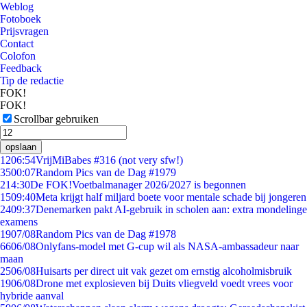
Weblog
Fotoboek
Prijsvragen
Contact
Colofon
Feedback
Tip de redactie
FOK!
FOK!
Scrollbar gebruiken
opslaan
12
06:54
VrijMiBabes #316 (not very sfw!)
35
00:07
Random Pics van de Dag #1979
2
14:30
De FOK!Voetbalmanager 2026/2027 is begonnen
15
09:40
Meta krijgt half miljard boete voor mentale schade bij jongeren
24
09:37
Denemarken pakt AI-gebruik in scholen aan: extra mondelinge
examens
19
07/08
Random Pics van de Dag #1978
66
06/08
Onlyfans-model met G-cup wil als NASA-ambassadeur naar
maan
25
06/08
Huisarts per direct uit vak gezet om ernstig alcoholmisbruik
19
06/08
Drone met explosieven bij Duits vliegveld voedt vrees voor
hybride aanval