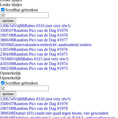
Leuke lijstjes
Scrollbar gebruiken
opslaan
12
06:54
VrijMiBabes #316 (not very sfw!)
35
00:07
Random Pics van de Dag #1979
19
07/08
Random Pics van de Dag #1978
38
06/08
Random Pics van de Dag #1977
5
05/08
Zomervakantieweerbericht: aanhoudend zomers
12
05/08
Random Pics van de Dag #1976
23
04/08
Random Pics van de Dag #1975
7
03/08
VrijMiBabes #315 (not very sfw!)
41
03/08
Random Pics van de Dag #1974
30
02/08
Random Pics van de Dag #1973
Opmerkelijk
Opmerkelijk
Scrollbar gebruiken
opslaan
12
06:54
VrijMiBabes #316 (not very sfw!)
35
00:07
Random Pics van de Dag #1979
19
07/08
Random Pics van de Dag #1978
38
06/08
Duitser (93) crasht met quad tegen boom, vier gewonden
65
06/08
Onlyfans-model met G-cup wil als NASA-ambassadeur naar