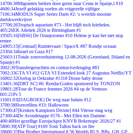
147
06:38
Migranten breken door grens naar Ceuta in Spanje,l #10
46
06:34
Jezelf gelukkig voelen als vrijgezelle vijftiger
71
06:34
MODUS Super Series Darts #2: 's werelds mooiste
dartskweekvijver
277
06:26
Tropisch aquarium #73 - Het blijft toch kriebelen.
4
05:26
EK Atletiek 2026 te Birmingham #1
195
05:16
[SBS6] De Oranjezomer #10 Helene je kan het niet stop
ermee
249
05:15
[Centraal] Ruimtevaart / SpaceX #87 Rondje oceaan
233
04:34
Israel en Gaza #17
256
03:11
Totale zonsverduistering 12-08-2026 (Groenland, IJsland en
Spanje) #1
30
02:39
Transfergeruchten en contractverlenging #83
70
02:33
GTA VI #12 GTA VI Extended look 27 Augustus Netflix/YT
160
02:32
Oorlog in Oekraïne #1318 Drone baby drone
134
01:36
[DRT SC] #6: RendacGoden sponsored by TONZON
198
01:28
Tour de France femmes 2026 #4 op de Ventoux
6
01:21
Ps 5
116
01:03
[DAGBOEK] De weg naar balans #12
37
00:58
Horrorfilms #33: Halloween
173
00:47
[Keuken Kampioen Divisie] #44 Vitesse mag weg
273
00:44
De Avondetappe #176 - Met Ellen ten Damme.
4
00:40
Het gezellige Eurojackpot KNVB Bekertopic 2026/27 #1
58
00:39
[ATP Tour] #169 Tosti Tallon back on fire
186
00:35
Big Brother International # 56 Worlds RLS, BBs, GH, GF,