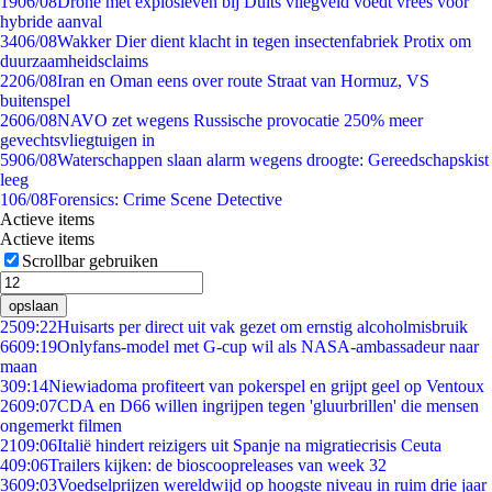
19
06/08
Drone met explosieven bij Duits vliegveld voedt vrees voor
hybride aanval
34
06/08
Wakker Dier dient klacht in tegen insectenfabriek Protix om
duurzaamheidsclaims
22
06/08
Iran en Oman eens over route Straat van Hormuz, VS
buitenspel
26
06/08
NAVO zet wegens Russische provocatie 250% meer
gevechtsvliegtuigen in
59
06/08
Waterschappen slaan alarm wegens droogte: Gereedschapskist
leeg
1
06/08
Forensics: Crime Scene Detective
Actieve items
Actieve items
Scrollbar gebruiken
opslaan
25
09:22
Huisarts per direct uit vak gezet om ernstig alcoholmisbruik
66
09:19
Onlyfans-model met G-cup wil als NASA-ambassadeur naar
maan
3
09:14
Niewiadoma profiteert van pokerspel en grijpt geel op Ventoux
26
09:07
CDA en D66 willen ingrijpen tegen 'gluurbrillen' die mensen
ongemerkt filmen
21
09:06
Italië hindert reizigers uit Spanje na migratiecrisis Ceuta
4
09:06
Trailers kijken: de bioscoopreleases van week 32
36
09:03
Voedselprijzen wereldwijd op hoogste niveau in ruim drie jaar