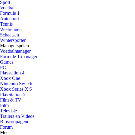
Sport
Voetbal
Formule 1
Autosport
Tennis
Wielrennen
Schaatsen
Wintersporten
Managerspelen
Voetbalmanager
Formule 1-manager
Games
PC
Playstation 4
Xbox One
Nintendo Switch
Xbox Series X|S
PlayStation 5
Film & TV
Film
Televisie
Trailers en Videos
Bioscoopagenda
Forum
Meer