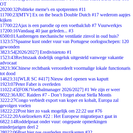
OT
202
00:32
Politieke meme's en spotprenten #11
117
00:23
[MTV] Ex on the beach Double Dutch #17 wederom aapjes
kijken
177
00:22
Ajax is een parodie op een voetbalclub #7 Vuurwerkjes
172
00:16
Vandaag 40 jaar geleden... #3
65
00:01
Aanbrengen mechanische ventilatie zinvol in oud huis?
13
23:57
Spaanse kust onder vuur van Portugese oorlogsschepen: 120
gewonden
38
23:54
[2026/2027] Eredivisietoto #1
15
23:43
Rechtszaak dodelijk ongeluk uitgesteld vanwege vakantie
advocaat
28
23:36
Chinese rechtbank veroordeelt voormalige lokale functionaris
tot dood
146
23:31
[WLR SC #417] Nieuw deel openen was kaputt
19
23:07
Peter Faber is overleden
110
22:45
[FOK!Voetbalmanager 2026/2027] #1 We zijn er weer
90
22:36
ARC Raiders #7 - Don’t forget about Stella Montis
32
22:27
Congo verbiedt export van koper en kobalt, Europa zal
gevolgen voelen
182
22:22
Post hier zo vaak mogelijk om 22:22 uur #76
251
22:20
Asielzoekers #22 : Het Europese migratiepact gaat in
68
22:14
Roddelpraat onder vuur: ongepaste opmerkingen
minderjarigen deel 2
280
22:06
Post hier pas overleden muzikanten #32