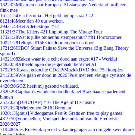
18
22:03
Miljarden naar Europese AI-start-ups: Nederland profiteert
flink mee
161
21:54
Via Pecunia - Het geld ligt op straat! #2
81
21:48
Meer dan 40 uur werken.
294
21:43
Het Atletiektopic #72
113
21:37
The Killers #21 Imploding The Mirage Tour
173
21:28
Wat is jullie binnenhuistemperatuur? #81 Horrorzomer
100
21:28
Teltopic #1563 tel door en door en door....
17
21:26
[HBO] Stuart Fails to Save the Universe (Big Bang Theory
spinoff)
143
21:08
Zaken waar je je echt dood aan ergert #17 - Werklui
248
20:58
Afbeeldingen die je gemaakt hebt met AI
179
20:53
Laatst gekochte CD/LP/MuziekDVD deel 75 | koopjes
241
20:39
Wie gaan er dood in 2026?Post met een vleugje cynisme de
overledenen.
44
20:30
GGZ heeft mij gezond verklaard.
23
20:29
Capibara's wandelen doodleuk het Braziliaanse parlement
binnen
257
20:25
[UFO/UAP] #16 The Age of Disclosure
137
20:20
[Wielrennen #616] Brennan!
10
20:13
[gratis] Videogames Part 9: Gratis en free-to-play games!
43
19:50
[Voorspellen] Voorspel de eindstand van de Eredivisie
2026/2027
7
19:48
Dries Roelvink spreekt vakantieganger aan om gele zwembroek
Leuke lijstjes