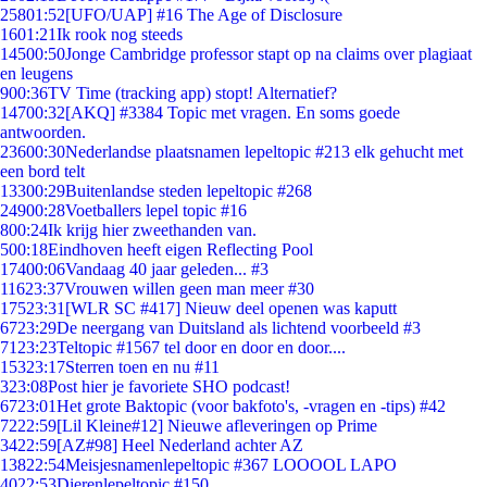
258
01:52
[UFO/UAP] #16 The Age of Disclosure
16
01:21
Ik rook nog steeds
145
00:50
Jonge Cambridge professor stapt op na claims over plagiaat
en leugens
9
00:36
TV Time (tracking app) stopt! Alternatief?
147
00:32
[AKQ] #3384 Topic met vragen. En soms goede
antwoorden.
236
00:30
Nederlandse plaatsnamen lepeltopic #213 elk gehucht met
een bord telt
133
00:29
Buitenlandse steden lepeltopic #268
249
00:28
Voetballers lepel topic #16
8
00:24
Ik krijg hier zweethanden van.
5
00:18
Eindhoven heeft eigen Reflecting Pool
174
00:06
Vandaag 40 jaar geleden... #3
116
23:37
Vrouwen willen geen man meer #30
175
23:31
[WLR SC #417] Nieuw deel openen was kaputt
67
23:29
De neergang van Duitsland als lichtend voorbeeld #3
71
23:23
Teltopic #1567 tel door en door en door....
153
23:17
Sterren toen en nu #11
3
23:08
Post hier je favoriete SHO podcast!
67
23:01
Het grote Baktopic (voor bakfoto's, -vragen en -tips) #42
72
22:59
[Lil Kleine#12] Nieuwe afleveringen op Prime
34
22:59
[AZ#98] Heel Nederland achter AZ
138
22:54
Meisjesnamenlepeltopic #367 LOOOOL LAPO
40
22:53
Dierenlepeltopic #150