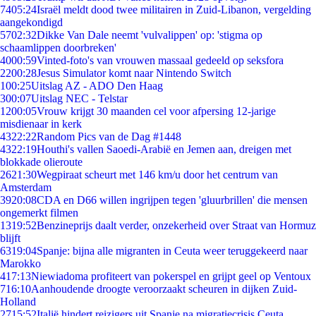
74
05:24
Israël meldt dood twee militairen in Zuid-Libanon, vergelding
aangekondigd
57
02:32
Dikke Van Dale neemt 'vulvalippen' op: 'stigma op
schaamlippen doorbreken'
40
00:59
Vinted-foto's van vrouwen massaal gedeeld op seksfora
22
00:28
Jesus Simulator komt naar Nintendo Switch
1
00:25
Uitslag AZ - ADO Den Haag
3
00:07
Uitslag NEC - Telstar
12
00:05
Vrouw krijgt 30 maanden cel voor afpersing 12-jarige
misdienaar in kerk
43
22:22
Random Pics van de Dag #1448
43
22:19
Houthi's vallen Saoedi-Arabië en Jemen aan, dreigen met
blokkade olieroute
26
21:30
Wegpiraat scheurt met 146 km/u door het centrum van
Amsterdam
39
20:08
CDA en D66 willen ingrijpen tegen 'gluurbrillen' die mensen
ongemerkt filmen
13
19:52
Benzineprijs daalt verder, onzekerheid over Straat van Hormuz
blijft
63
19:04
Spanje: bijna alle migranten in Ceuta weer teruggekeerd naar
Marokko
4
17:13
Niewiadoma profiteert van pokerspel en grijpt geel op Ventoux
7
16:10
Aanhoudende droogte veroorzaakt scheuren in dijken Zuid-
Holland
27
15:52
Italië hindert reizigers uit Spanje na migratiecrisis Ceuta