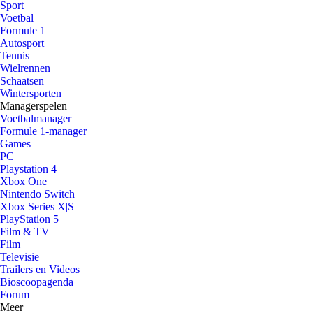
Sport
Voetbal
Formule 1
Autosport
Tennis
Wielrennen
Schaatsen
Wintersporten
Managerspelen
Voetbalmanager
Formule 1-manager
Games
PC
Playstation 4
Xbox One
Nintendo Switch
Xbox Series X|S
PlayStation 5
Film & TV
Film
Televisie
Trailers en Videos
Bioscoopagenda
Forum
Meer