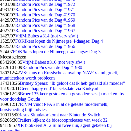
44
01/08
Random Pics van de Dag #1972
49
31/07
Random Pics van de Dag #1971
36
30/07
Random Pics van de Dag #1970
44
29/07
Random Pics van de Dag #1969
32
28/07
Random Pics van de Dag #1968
40
27/07
Random Pics van de Dag #1967
14
27/07
VrijMiBabes #314 (not very sfw!)
15
25/07
FOK!kers lopen de Nijmeegse 4-daagse: Dag 4
83
25/07
Random Pics van de Dag #1966
5
24/07
FOK!kers lopen de Nijmeegse 4-daagse: Dag 3
Meest gelezen
85429
06:35
VrijMiBabes #316 (not very sfw!)
57261
01:09
Random Pics van de Dag #1980
1802
12:42
VS: kans op Russische aanval op NAVO-land groeit,
munitietekort wordt probleem
1743
13:26
Britney Spears: "Ik geloof dat ik heb gefaald als moeder"
1519
20:11
Geen 'happy end' bij seksdate via Kinky.nl
1306
12:28
Broer 135 keer gestoken en gesneden: zes jaar cel en tbs
voor doodslag Gouda
1096
12:17
RIVM vindt PFAS in al de geteste moedermelk,
borstvoeding blijft advies
1001
15:00
Jesus Simulator komt naar Nintendo Switch
982
06:30
Trailers kijken: de bioscoopreleases van week 32
941
19:57
XR blokkeert A12 ruim twee uur, agent gebeten bij
aanhouding