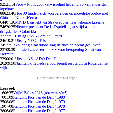
925
21:14
Vrouw krijgt door verwisseling het embryo van ander stel
ingebracht
888
23:46
Hoe 30 landen zich voorbereiden op mogelijke oorlog met
China en Noord-Korea
644
07:36
MIVD-baas lekt via Strava routes naar geheime kazerne
546
20:35
Nieuwe president De la Espriella gaat strijd aan met
drugskartels Colombia
377
22:11
Uitslag PSV - Fortuna Sittard
246
19:21
Uitslag NEC - Telstar
245
22:13
Vollering slaat dubbelslag in Nice en neemt geel over
237
09:39
Iran stelt zes eisen aan VS voor heropening Straat van
Hormuz
229
00:01
Uitslag AZ - ADO Den Haag
202
09:50
Nachtelijk gebiedsverbod brengt rust terug in Rotterdamse
wijk
▼ Advertentie door Refinery89
Lees ook
16
06:35
VrijMiBabes #316 (not very sfw!)
70
01:09
Random Pics van de Dag #1980
35
08/08
Random Pics van de Dag #1979
19
07/08
Random Pics van de Dag #1978
38
06/08
Random Pics van de Dag #1977