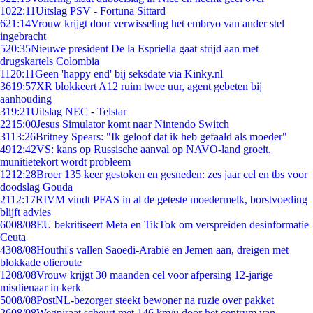
10
22:11
Uitslag PSV - Fortuna Sittard
6
21:14
Vrouw krijgt door verwisseling het embryo van ander stel
ingebracht
5
20:35
Nieuwe president De la Espriella gaat strijd aan met
drugskartels Colombia
11
20:11
Geen 'happy end' bij seksdate via Kinky.nl
36
19:57
XR blokkeert A12 ruim twee uur, agent gebeten bij
aanhouding
3
19:21
Uitslag NEC - Telstar
22
15:00
Jesus Simulator komt naar Nintendo Switch
31
13:26
Britney Spears: "Ik geloof dat ik heb gefaald als moeder"
49
12:42
VS: kans op Russische aanval op NAVO-land groeit,
munitietekort wordt probleem
12
12:28
Broer 135 keer gestoken en gesneden: zes jaar cel en tbs voor
doodslag Gouda
21
12:17
RIVM vindt PFAS in al de geteste moedermelk, borstvoeding
blijft advies
60
08/08
EU bekritiseert Meta en TikTok om verspreiden desinformatie
Ceuta
43
08/08
Houthi's vallen Saoedi-Arabië en Jemen aan, dreigen met
blokkade olieroute
12
08/08
Vrouw krijgt 30 maanden cel voor afpersing 12-jarige
misdienaar in kerk
50
08/08
PostNL-bezorger steekt bewoner na ruzie over pakket
26
08/08
Wegpiraat scheurt met 146 km/u door het centrum van