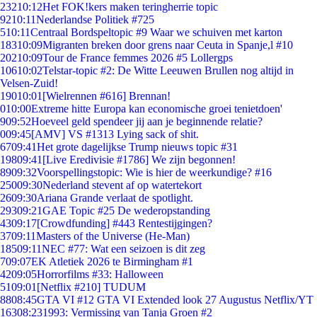
232
10:12
Het FOK!kers maken teringherrie topic
92
10:11
Nederlandse Politiek #725
5
10:11
Centraal Bordspeltopic #9 Waar we schuiven met karton
183
10:09
Migranten breken door grens naar Ceuta in Spanje,l #10
202
10:09
Tour de France femmes 2026 #5 Lollergps
106
10:02
Telstar-topic #2: De Witte Leeuwen Brullen nog altijd in
Velsen-Zuid!
190
10:01
[Wielrennen #616] Brennan!
0
10:00
Extreme hitte Europa kan economische groei tenietdoen'
9
09:52
Hoeveel geld spendeer jij aan je beginnende relatie?
0
09:45
[AMV] VS #1313 Lying sack of shit.
67
09:41
Het grote dagelijkse Trump nieuws topic #31
198
09:41
[Live Eredivisie #1786] We zijn begonnen!
89
09:32
Voorspellingstopic: Wie is hier de weerkundige? #16
250
09:30
Nederland stevent af op watertekort
26
09:30
Ariana Grande verlaat de spotlight.
293
09:21
GAE Topic #25 De wederopstanding
43
09:17
[Crowdfunding] #443 Rentestijgingen?
37
09:11
Masters of the Universe (He-Man)
185
09:11
NEC #77: Wat een seizoen is dit zeg
7
09:07
EK Atletiek 2026 te Birmingham #1
42
09:05
Horrorfilms #33: Halloween
51
09:01
[Netflix #210] TUDUM
88
08:45
GTA VI #12 GTA VI Extended look 27 Augustus Netflix/YT
163
08:23
1993: Vermissing van Tanja Groen #2