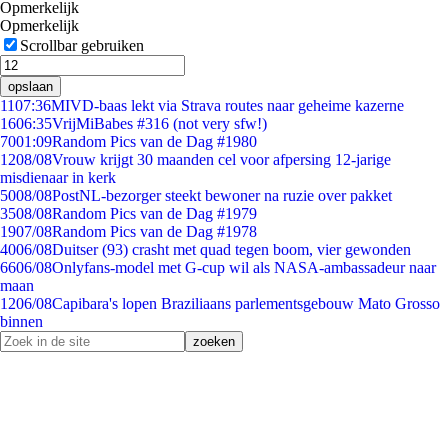
Opmerkelijk
Opmerkelijk
Scrollbar gebruiken
opslaan
11
07:36
MIVD-baas lekt via Strava routes naar geheime kazerne
16
06:35
VrijMiBabes #316 (not very sfw!)
70
01:09
Random Pics van de Dag #1980
12
08/08
Vrouw krijgt 30 maanden cel voor afpersing 12-jarige
misdienaar in kerk
50
08/08
PostNL-bezorger steekt bewoner na ruzie over pakket
35
08/08
Random Pics van de Dag #1979
19
07/08
Random Pics van de Dag #1978
40
06/08
Duitser (93) crasht met quad tegen boom, vier gewonden
66
06/08
Onlyfans-model met G-cup wil als NASA-ambassadeur naar
maan
12
06/08
Capibara's lopen Braziliaans parlementsgebouw Mato Grosso
binnen