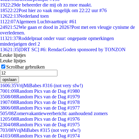
19
22:29
de beheerder die mij oh zo moe maakt.
185
22:22
Post hier zo vaak mogelijk om 22:22 uur #76
126
22:13
Nederland toen
11
22:07
Algemeen Luchtvaarttopic #61
249
21:52
Wie gaan er dood in 2026?Post met een vleugje cynisme de
overledenen.
113
21:37
Roddelpraat onder vuur: ongepaste opmerkingen
minderjarigen deel 2
136
21:35
[DRT SC] #6: RendacGoden sponsored by TONZON
Leuke lijstjes
Leuke lijstjes
Scrollbar gebruiken
opslaan
16
06:35
VrijMiBabes #316 (not very sfw!)
70
01:09
Random Pics van de Dag #1980
35
08/08
Random Pics van de Dag #1979
19
07/08
Random Pics van de Dag #1978
38
06/08
Random Pics van de Dag #1977
5
05/08
Zomervakantieweerbericht: aanhoudend zomers
12
05/08
Random Pics van de Dag #1976
23
04/08
Random Pics van de Dag #1975
7
03/08
VrijMiBabes #315 (not very sfw!)
41
03/08
Random Pics van de Dag #1974