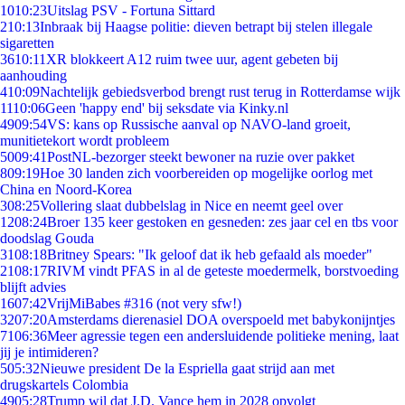
10
10:23
Uitslag PSV - Fortuna Sittard
2
10:13
Inbraak bij Haagse politie: dieven betrapt bij stelen illegale
sigaretten
36
10:11
XR blokkeert A12 ruim twee uur, agent gebeten bij
aanhouding
4
10:09
Nachtelijk gebiedsverbod brengt rust terug in Rotterdamse wijk
11
10:06
Geen 'happy end' bij seksdate via Kinky.nl
49
09:54
VS: kans op Russische aanval op NAVO-land groeit,
munitietekort wordt probleem
50
09:41
PostNL-bezorger steekt bewoner na ruzie over pakket
8
09:19
Hoe 30 landen zich voorbereiden op mogelijke oorlog met
China en Noord-Korea
3
08:25
Vollering slaat dubbelslag in Nice en neemt geel over
12
08:24
Broer 135 keer gestoken en gesneden: zes jaar cel en tbs voor
doodslag Gouda
31
08:18
Britney Spears: "Ik geloof dat ik heb gefaald als moeder"
21
08:17
RIVM vindt PFAS in al de geteste moedermelk, borstvoeding
blijft advies
16
07:42
VrijMiBabes #316 (not very sfw!)
32
07:20
Amsterdams dierenasiel DOA overspoeld met babykonijntjes
71
06:36
Meer agressie tegen een andersluidende politieke mening, laat
jij je intimideren?
5
05:32
Nieuwe president De la Espriella gaat strijd aan met
drugskartels Colombia
49
05:28
Trump wil dat J.D. Vance hem in 2028 opvolgt