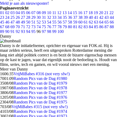
Meld je aan als nieuwsposter!
Paginaoverzicht
01
02
03
04
05
06
07
08
09
10
11
12
13
14
15
16
17
18
19
20
21
22
23
24
25
26
27
28
29
30
31
32
33
34
35
36
37
38
39
40
41
42
43
44
45
46
47
48
49
50
51
52
53
54
55
56
57
58
59
60
61
62
63
64
65
66
67
68
69
70
71
72
73
74
75
76
77
78
79
80
81
82
83
84
85
86
87
88
89
90
91
92
93
94
95
96
97
98
99
100
Danny
Danny is de initiatiefnemer, oprichter en eigenaar van FOK.nl. Hij is
maar zelden serieus, heeft een uitgesproken Rotterdamse mening die
lang niet altijd politiek correct is en bezit de bizarre eigenschap mensen
op de kast te jagen, waar dat eigenlijk nooit de bedoeling is. Houdt van
films, series, tech en gamen, en wil vooral nieuws met een mening.
Meer van Danny
16
06:35
VrijMiBabes #316 (not very sfw!)
70
01:09
Random Pics van de Dag #1980
35
08/08
Random Pics van de Dag #1979
19
07/08
Random Pics van de Dag #1978
38
06/08
Random Pics van de Dag #1977
12
05/08
Random Pics van de Dag #1976
23
04/08
Random Pics van de Dag #1975
7
03/08
VrijMiBabes #315 (not very sfw!)
41
03/08
Random Pics van de Dag #1974
30
02/08
Random Pics van de Dag #1973