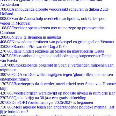
Amsterdam
7
08/08
Aanhoudende droogte veroorzaakt scheuren in dijken Zuid-
Holland
0
08/08
Van de Zandschulp overleeft matchpoints, ook Griekspoor
verder in Montreal
1
08/08
Excelsior opent seizoen met ruime zege op promovendus
Cambuur
2
08/08
Nieuw te streamen in augustus
4
08/08
Niewiadoma profiteert van pokerspel en grijpt geel op Ventoux
35
08/08
Random Pics van de Dag #1979
27
07/08
Italië hindert reizigers uit Spanje na migratiecrisis Ceuta
24
07/08
Vier aanhoudingen na doodsbedreiging burgemeester Depla
van Breda
11
07/08
Smokkelbende opgerold in Spanje, verdienden miljoenen aan
migranten
39
07/08
CDA en D66 willen ingrijpen tegen 'gluurbrillen' die mensen
ongemerkt filmen
13
07/08
Benzineprijs daalt verder, onzekerheid over Straat van Hormuz
blijft
42
07/08
Voedselprijzen wereldwijd op hoogste niveau in ruim drie jaar
23
07/08
Quake krijgt na 30 jaar een gratis uitbreiding
2
07/08
De FOK!Voetbalmanager 2026/2027 is begonnen
71
07/08
Meer agressie tegen een andersluidende politieke mening, laat
jij je intimideren?