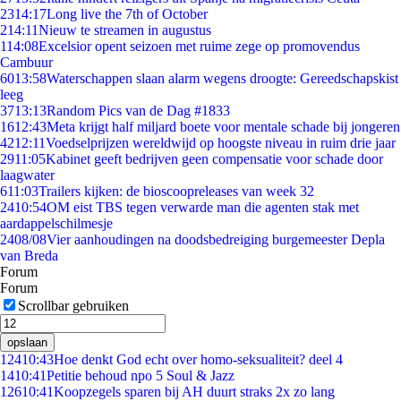
23
14:17
Long live the 7th of October
2
14:11
Nieuw te streamen in augustus
1
14:08
Excelsior opent seizoen met ruime zege op promovendus
Cambuur
60
13:58
Waterschappen slaan alarm wegens droogte: Gereedschapskist
leeg
37
13:13
Random Pics van de Dag #1833
16
12:43
Meta krijgt half miljard boete voor mentale schade bij jongeren
42
12:11
Voedselprijzen wereldwijd op hoogste niveau in ruim drie jaar
29
11:05
Kabinet geeft bedrijven geen compensatie voor schade door
laagwater
6
11:03
Trailers kijken: de bioscoopreleases van week 32
24
10:54
OM eist TBS tegen verwarde man die agenten stak met
aardappelschilmesje
24
08/08
Vier aanhoudingen na doodsbedreiging burgemeester Depla
van Breda
Forum
Forum
Scrollbar gebruiken
opslaan
124
10:43
Hoe denkt God echt over homo-seksualiteit? deel 4
14
10:41
Petitie behoud npo 5 Soul & Jazz
126
10:41
Koopzegels sparen bij AH duurt straks 2x zo lang