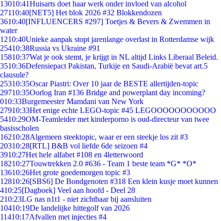
130
10:41
Huisarts doet haar werk onder invloed van alcohol
271
10:40
[NET5] Het blok 2026 #32 Blokkendozen
36
10:40
[INFLUENCERS #297] Toetjes & Bevers & Zwemmen in
water
12
10:40
Unieke aanpak stopt jarenlange overlast in Rotterdamse wijk
254
10:38
Russia vs Ukraine #91
158
10:37
Wat je ook stemt, je krijgt in NL altijd Links Liberaal Beleid.
35
10:36
Defensiepact Pakistan, Turkije en Saudi-Arabië bevat art.5
clausule?
253
10:35
Oscar Piastri: Over 10 jaar de BESTE allertijden-topic
297
10:35
Oorlog Iran #136 Bridge and powerplant day incoming?
0
10:33
Burgemeester Mamdani van New York
279
10:33
Het enige echte LEGO-topic #45 LEGOOOOOOOOOOO
54
10:29
OM-Teamleider met kinderporno is oud-directeur van twee
basisscholen
162
10:28
Algemeen steektopic, waar er een steekje los zit #3
203
10:28
[RTL] B&B vol liefde 6de seizoen #4
39
10:27
Het hele alfabet #108 en 4letterwoord
182
10:27
Touwtrekken 2.0 #636 - Team 1 beste team *G* *O*
136
10:26
Het grote goedemorgen topic #3
128
10:26
[SBS6] De Bondgenoten #318 Een klein kusje moet kunnen
4
10:25
[Dagboek] Veel aan hoofd - Deel 28
2
10:23
LG nas n1t1 - niet zichtbaar bij aansluiten
104
10:19
De landelijke hittegolf van 2026
114
10:17
Afvallen met injecties #4