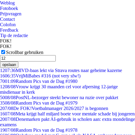
Weblog
Fotoboek
Prijsvragen
Contact
Colofon
Feedback
Tip de redactie
FOK!
FOK!
Scrollbar gebruiken
opslaan
12
07:36
MIVD-baas lekt via Strava routes naar geheime kazerne
16
06:35
VrijMiBabes #316 (not very sfw!)
70
01:09
Random Pics van de Dag #1980
12
08/08
Vrouw krijgt 30 maanden cel voor afpersing 12-jarige
misdienaar in kerk
50
08/08
PostNL-bezorger steekt bewoner na ruzie over pakket
35
08/08
Random Pics van de Dag #1979
2
07/08
De FOK!Voetbalmanager 2026/2027 is begonnen
16
07/08
Meta krijgt half miljard boete voor mentale schade bij jongeren
20
07/08
Denemarken pakt AI-gebruik in scholen aan: extra mondelinge
examens
19
07/08
Random Pics van de Dag #1978