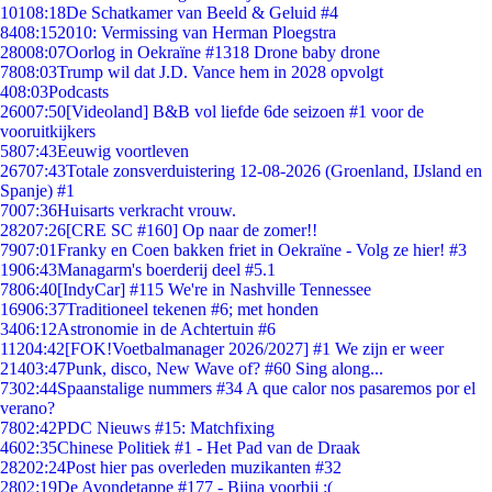
101
08:18
De Schatkamer van Beeld & Geluid #4
84
08:15
2010: Vermissing van Herman Ploegstra
280
08:07
Oorlog in Oekraïne #1318 Drone baby drone
78
08:03
Trump wil dat J.D. Vance hem in 2028 opvolgt
4
08:03
Podcasts
260
07:50
[Videoland] B&B vol liefde 6de seizoen #1 voor de
vooruitkijkers
58
07:43
Eeuwig voortleven
267
07:43
Totale zonsverduistering 12-08-2026 (Groenland, IJsland en
Spanje) #1
70
07:36
Huisarts verkracht vrouw.
282
07:26
[CRE SC #160] Op naar de zomer!!
79
07:01
Franky en Coen bakken friet in Oekraïne - Volg ze hier! #3
19
06:43
Managarm's boerderij deel #5.1
78
06:40
[IndyCar] #115 We're in Nashville Tennessee
169
06:37
Traditioneel tekenen #6; met honden
34
06:12
Astronomie in de Achtertuin #6
112
04:42
[FOK!Voetbalmanager 2026/2027] #1 We zijn er weer
214
03:47
Punk, disco, New Wave of? #60 Sing along...
73
02:44
Spaanstalige nummers #34 A que calor nos pasaremos por el
verano?
78
02:42
PDC Nieuws #15: Matchfixing
46
02:35
Chinese Politiek #1 - Het Pad van de Draak
282
02:24
Post hier pas overleden muzikanten #32
28
02:19
De Avondetappe #177 - Bijna voorbij :(