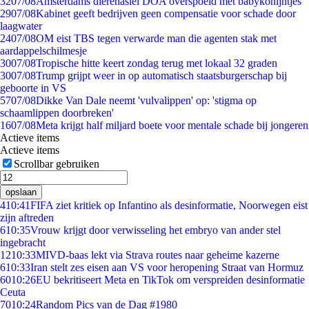
32
07/08
Amsterdams dierenasiel DOA overspoeld met babykonijntjes
29
07/08
Kabinet geeft bedrijven geen compensatie voor schade door
laagwater
24
07/08
OM eist TBS tegen verwarde man die agenten stak met
aardappelschilmesje
30
07/08
Tropische hitte keert zondag terug met lokaal 32 graden
30
07/08
Trump grijpt weer in op automatisch staatsburgerschap bij
geboorte in VS
57
07/08
Dikke Van Dale neemt 'vulvalippen' op: 'stigma op
schaamlippen doorbreken'
16
07/08
Meta krijgt half miljard boete voor mentale schade bij jongeren
Actieve items
Actieve items
Scrollbar gebruiken
opslaan
4
10:41
FIFA ziet kritiek op Infantino als desinformatie, Noorwegen eist
zijn aftreden
6
10:35
Vrouw krijgt door verwisseling het embryo van ander stel
ingebracht
12
10:33
MIVD-baas lekt via Strava routes naar geheime kazerne
6
10:33
Iran stelt zes eisen aan VS voor heropening Straat van Hormuz
60
10:26
EU bekritiseert Meta en TikTok om verspreiden desinformatie
Ceuta
70
10:24
Random Pics van de Dag #1980