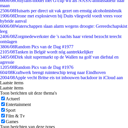
66
06/08
Onlyfans-model met G-cup wil als NASA-ambassadeur naar
maan
25
06/08
Huisarts per direct uit vak gezet om ernstig alcoholmisbruik
19
06/08
Drone met explosieven bij Duits vliegveld voedt vrees voor
hybride aanval
60
06/08
Waterschappen slaan alarm wegens droogte: Gereedschapskist
leeg
24
06/08
Zorgmedewerkster die 's nachts haar vriend bezocht terecht
ontslagen
38
06/08
Random Pics van de Dag #1977
21
05/08
Tanken in België wordt nóg aantrekkelijker
34
05/08
Dirk sluit supermarkt op de Wallen na golf van diefstal en
agressie
12
05/08
Random Pics van de Dag #1976
6
04/08
Kraftwerk brengt ruimteschip terug naar Eindhoven
20
04/08
Apple vecht Britse eis tot inbouwen backdoor in iCloud aan
Laatste items
Laatste items
Toon berichten uit deze thema's
Actueel
Entertainment
Sport
Film & Tv
Games
Toon berichten van deze types