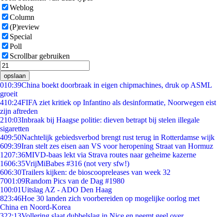
Weblog
Column
(P)review
Special
Poll
Scrollbar gebruiken
opslaan
0
10:39
China boekt doorbraak in eigen chipmachines, druk op ASML
groeit
4
10:24
FIFA ziet kritiek op Infantino als desinformatie, Noorwegen eist
zijn aftreden
2
10:03
Inbraak bij Haagse politie: dieven betrapt bij stelen illegale
sigaretten
4
09:50
Nachtelijk gebiedsverbod brengt rust terug in Rotterdamse wijk
6
09:39
Iran stelt zes eisen aan VS voor heropening Straat van Hormuz
12
07:36
MIVD-baas lekt via Strava routes naar geheime kazerne
16
06:35
VrijMiBabes #316 (not very sfw!)
6
06:30
Trailers kijken: de bioscoopreleases van week 32
70
01:09
Random Pics van de Dag #1980
1
00:01
Uitslag AZ - ADO Den Haag
8
23:46
Hoe 30 landen zich voorbereiden op mogelijke oorlog met
China en Noord-Korea
3
22:13
Vollering slaat dubbelslag in Nice en neemt geel over