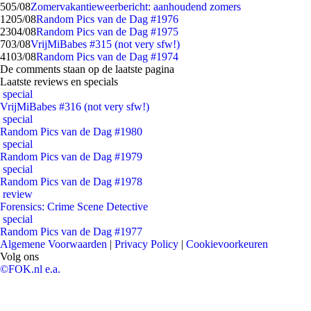
5
05/08
Zomervakantieweerbericht: aanhoudend zomers
12
05/08
Random Pics van de Dag #1976
23
04/08
Random Pics van de Dag #1975
7
03/08
VrijMiBabes #315 (not very sfw!)
41
03/08
Random Pics van de Dag #1974
De comments staan op de laatste pagina
Laatste reviews en specials
special
VrijMiBabes #316 (not very sfw!)
special
Random Pics van de Dag #1980
special
Random Pics van de Dag #1979
special
Random Pics van de Dag #1978
review
Forensics: Crime Scene Detective
special
Random Pics van de Dag #1977
Algemene Voorwaarden
|
Privacy Policy
|
Cookievoorkeuren
Volg ons
©FOK.nl e.a.