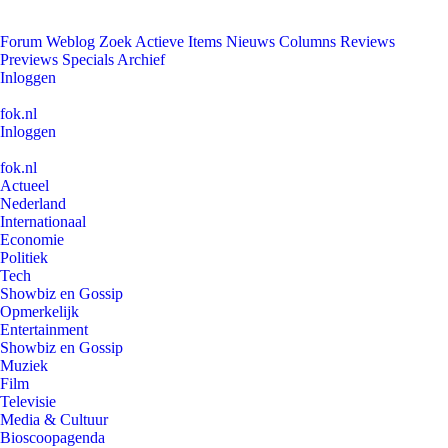
Forum
Weblog
Zoek
Actieve Items
Nieuws
Columns
Reviews
Previews
Specials
Archief
Inloggen
fok.nl
Inloggen
fok.nl
Actueel
Nederland
Internationaal
Economie
Politiek
Tech
Showbiz en Gossip
Opmerkelijk
Entertainment
Showbiz en Gossip
Muziek
Film
Televisie
Media & Cultuur
Bioscoopagenda