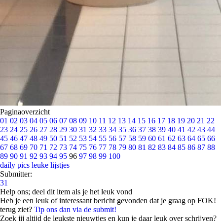
Paginaoverzicht
01
02
03
04
05
06
07
08
09
10
11
12
13
14
15
16
17
18
19
20
21
22
23
24
25
26
27
28
29
30
31
32
33
34
35
36
37
38
39
40
41
42
43
44
45
46
47
48
49
50
51
52
53
54
55
56
57
58
59
60
61
62
63
64
65
66
67
68
69
70
71
72
73
74
75
76
77
78
79
80
81
82
83
84
85
86
87
88
89
90
91
92
93
94
95
96
97
98
99
100
daily pics
leuke lijstjes
Submitter:
31
Help ons; deel dit item als je het leuk vond
Heb je een leuk of interessant bericht gevonden dat je graag op FOK!
terug ziet?
Tip ons dan via de submit!
Zoek jij altijd de leukste nieuwtjes en kun je daar leuk over schrijven?