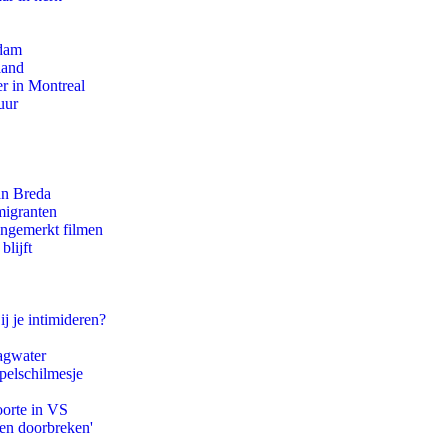
rdam
land
r in Montreal
uur
an Breda
migranten
ongemerkt filmen
blijft
ij je intimideren?
agwater
pelschilmesje
oorte in VS
pen doorbreken'