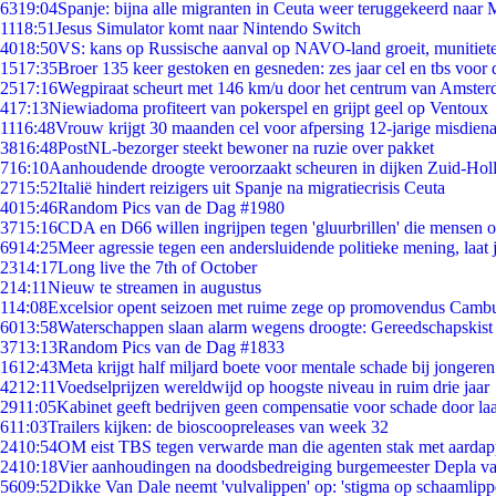
63
19:04
Spanje: bijna alle migranten in Ceuta weer teruggekeerd naar
11
18:51
Jesus Simulator komt naar Nintendo Switch
40
18:50
VS: kans op Russische aanval op NAVO-land groeit, munitiet
15
17:35
Broer 135 keer gestoken en gesneden: zes jaar cel en tbs voo
25
17:16
Wegpiraat scheurt met 146 km/u door het centrum van Amste
4
17:13
Niewiadoma profiteert van pokerspel en grijpt geel op Ventoux
11
16:48
Vrouw krijgt 30 maanden cel voor afpersing 12-jarige misdiena
38
16:48
PostNL-bezorger steekt bewoner na ruzie over pakket
7
16:10
Aanhoudende droogte veroorzaakt scheuren in dijken Zuid-Hol
27
15:52
Italië hindert reizigers uit Spanje na migratiecrisis Ceuta
40
15:46
Random Pics van de Dag #1980
37
15:16
CDA en D66 willen ingrijpen tegen 'gluurbrillen' die mensen 
69
14:25
Meer agressie tegen een andersluidende politieke mening, laat j
23
14:17
Long live the 7th of October
2
14:11
Nieuw te streamen in augustus
1
14:08
Excelsior opent seizoen met ruime zege op promovendus Camb
60
13:58
Waterschappen slaan alarm wegens droogte: Gereedschapskist
37
13:13
Random Pics van de Dag #1833
16
12:43
Meta krijgt half miljard boete voor mentale schade bij jongeren
42
12:11
Voedselprijzen wereldwijd op hoogste niveau in ruim drie jaar
29
11:05
Kabinet geeft bedrijven geen compensatie voor schade door la
6
11:03
Trailers kijken: de bioscoopreleases van week 32
24
10:54
OM eist TBS tegen verwarde man die agenten stak met aardap
24
10:18
Vier aanhoudingen na doodsbedreiging burgemeester Depla v
56
09:52
Dikke Van Dale neemt 'vulvalippen' op: 'stigma op schaamlip