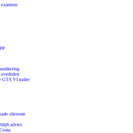
e examens
app
suitkering
d overleden
e GTA VI trailer
kade olieroute
lijft advies
 Ceuta