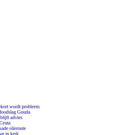
ekort wordt probleem
r doodslag Gouda
lijft advies
 Ceuta
kade olieroute
ar in kerk