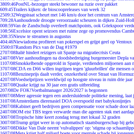
38
09:46
PostNL-bezorger steekt bewoner na ruzie over pakket
6
09:45
Trailers kijken: de bioscoopreleases van week 32
25
09:32
Wegpiraat scheurt met 146 km/u door het centrum van Amste
7
09:28
Aanhoudende droogte veroorzaakt scheuren in dijken Zuid-Hol
0
08:59
Van de Zandschulp overleeft matchpoints, ook Griekspoor verde
1
08:56
Excelsior opent seizoen met ruime zege op promovendus Camb
2
08:35
Nieuw te streamen in augustus
4
04:46
Niewiadoma profiteert van pokerspel en grijpt geel op Ventoux
35
00:07
Random Pics van de Dag #1979
27
07/08
Italië hindert reizigers uit Spanje na migratiecrisis Ceuta
24
07/08
Vier aanhoudingen na doodsbedreiging burgemeester Depla v
11
07/08
Smokkelbende opgerold in Spanje, verdienden miljoenen aan 
37
07/08
CDA en D66 willen ingrijpen tegen 'gluurbrillen' die mensen 
11
07/08
Benzineprijs daalt verder, onzekerheid over Straat van Hormuz 
42
07/08
Voedselprijzen wereldwijd op hoogste niveau in ruim drie jaar
23
07/08
Quake krijgt na 30 jaar een gratis uitbreiding
2
07/08
De FOK!Voetbalmanager 2026/2027 is begonnen
69
07/08
Meer agressie tegen een andersluidende politieke mening, laat j
31
07/08
Amsterdams dierenasiel DOA overspoeld met babykonijntjes
29
07/08
Kabinet geeft bedrijven geen compensatie voor schade door la
24
07/08
OM eist TBS tegen verwarde man die agenten stak met aardap
30
07/08
Tropische hitte keert zondag terug met lokaal 32 graden
30
07/08
Trump grijpt weer in op automatisch staatsburgerschap bij geb
56
07/08
Dikke Van Dale neemt 'vulvalippen' op: 'stigma op schaamlip
16
07/08
Meta krijgt half miljard boete voor mentale schade bij jongeren