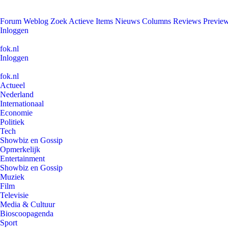
Forum
Weblog
Zoek
Actieve Items
Nieuws
Columns
Reviews
Previe
Inloggen
fok.nl
Inloggen
fok.nl
Actueel
Nederland
Internationaal
Economie
Politiek
Tech
Showbiz en Gossip
Opmerkelijk
Entertainment
Showbiz en Gossip
Muziek
Film
Televisie
Media & Cultuur
Bioscoopagenda
Sport