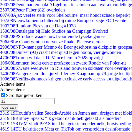
20
07/08
Denemarken pakt AI-gebruik in scholen aan: extra mondeling
25
07/08
Peter Faber (82) overleden
0
07/08
Ajax veel te sterk voor Shelbourne, maar houdt schade beperkt
1
07/08
Nieuwkomers schitteren bij ruime Europese zege FC Twente
19
07/08
Random Pics van de Dag #1978
15
06/08
Ontslagen bij Halo Studios na Campaign Evolved
19
06/08
PS5-doos waarschuwt voor einde fysieke games
2
06/08
Le Court wint na nerveuze finale, Pieterse derde
29
06/08
NPO-manager Menno de Boer geschorst na dickpic in groeps
40
06/08
Duitser (93) crasht met quad tegen boom, vier gewonden
47
06/08
Trump wil dat J.D. Vance hem in 2028 opvolgt
1
06/08
Lemmen boekt eerste profzege in zware Ronde van Polen-rit
24
06/08
'Zwarte weduwes' in Rusland trouwen soldaten voor overlijden
14
06/08
Zangeres en Idols-jurylid Jerney Kaagman op 79-jarige leeftij
10
06/08
Netflix-abonnees krijgen exclusieve early access tot uitgebreid
Actieve items
Actieve items
Scrollbar gebruiken
opslaan
33
19:19
Houthi's vallen Saoedi-Arabië en Jemen aan, dreigen met blok
25
19:18
Britney Spears: "Ik geloof dat ik heb gefaald als moeder"
17
19:15
RIVM vindt PFAS in al het geteste moedermelk, borstvoeding b
46
19:14
EU bekritiseert Meta en TikTok om verspreiden desinformatie