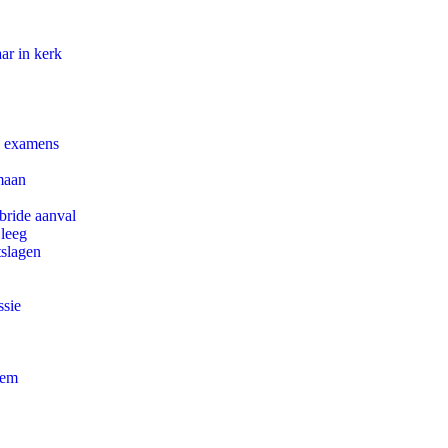
ar in kerk
e examens
maan
bride aanval
 leeg
tslagen
ssie
eem