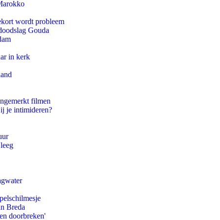
 Marokko
ekort wordt probleem
r doodslag Gouda
rdam
ar in kerk
land
ongemerkt filmen
ij je intimideren?
uur
 leeg
agwater
pelschilmesje
an Breda
pen doorbreken'