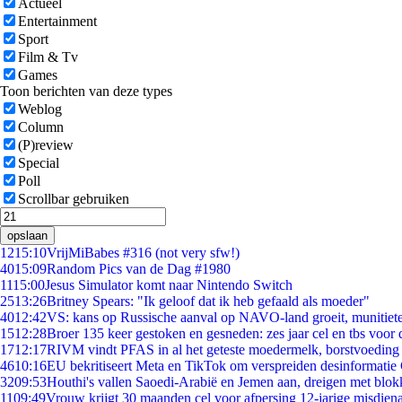
Actueel
Entertainment
Sport
Film & Tv
Games
Toon berichten van deze types
Weblog
Column
(P)review
Special
Poll
Scrollbar gebruiken
opslaan
12
15:10
VrijMiBabes #316 (not very sfw!)
40
15:09
Random Pics van de Dag #1980
11
15:00
Jesus Simulator komt naar Nintendo Switch
25
13:26
Britney Spears: "Ik geloof dat ik heb gefaald als moeder"
40
12:42
VS: kans op Russische aanval op NAVO-land groeit, munitiet
15
12:28
Broer 135 keer gestoken en gesneden: zes jaar cel en tbs voo
17
12:17
RIVM vindt PFAS in al het geteste moedermelk, borstvoeding b
46
10:16
EU bekritiseert Meta en TikTok om verspreiden desinformatie
32
09:53
Houthi's vallen Saoedi-Arabië en Jemen aan, dreigen met blok
11
09:49
Vrouw krijgt 30 maanden cel voor afpersing 12-jarige misdiena