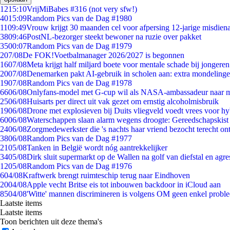
12
15:10
VrijMiBabes #316 (not very sfw!)
40
15:09
Random Pics van de Dag #1980
11
09:49
Vrouw krijgt 30 maanden cel voor afpersing 12-jarige misdiena
38
09:46
PostNL-bezorger steekt bewoner na ruzie over pakket
35
00:07
Random Pics van de Dag #1979
2
07/08
De FOK!Voetbalmanager 2026/2027 is begonnen
16
07/08
Meta krijgt half miljard boete voor mentale schade bij jongeren
20
07/08
Denemarken pakt AI-gebruik in scholen aan: extra mondeling
19
07/08
Random Pics van de Dag #1978
66
06/08
Onlyfans-model met G-cup wil als NASA-ambassadeur naar 
25
06/08
Huisarts per direct uit vak gezet om ernstig alcoholmisbruik
19
06/08
Drone met explosieven bij Duits vliegveld voedt vrees voor hy
60
06/08
Waterschappen slaan alarm wegens droogte: Gereedschapskist
24
06/08
Zorgmedewerkster die 's nachts haar vriend bezocht terecht on
38
06/08
Random Pics van de Dag #1977
21
05/08
Tanken in België wordt nóg aantrekkelijker
34
05/08
Dirk sluit supermarkt op de Wallen na golf van diefstal en agre
12
05/08
Random Pics van de Dag #1976
6
04/08
Kraftwerk brengt ruimteschip terug naar Eindhoven
20
04/08
Apple vecht Britse eis tot inbouwen backdoor in iCloud aan
85
04/08
'Witte' mannen discrimineren is volgens OM geen enkel probl
Laatste items
Laatste items
Toon berichten uit deze thema's