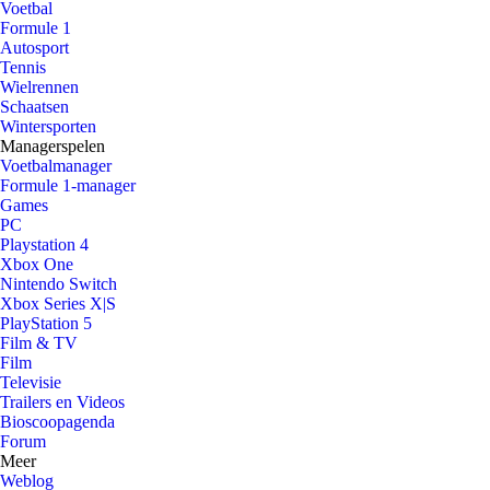
Voetbal
Formule 1
Autosport
Tennis
Wielrennen
Schaatsen
Wintersporten
Managerspelen
Voetbalmanager
Formule 1-manager
Games
PC
Playstation 4
Xbox One
Nintendo Switch
Xbox Series X|S
PlayStation 5
Film & TV
Film
Televisie
Trailers en Videos
Bioscoopagenda
Forum
Meer
Weblog