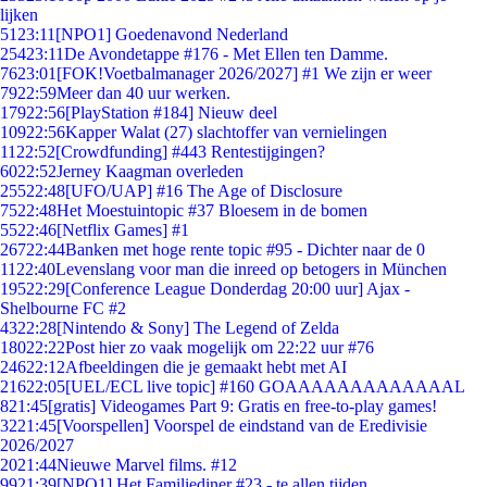
lijken
51
23:11
[NPO1] Goedenavond Nederland
254
23:11
De Avondetappe #176 - Met Ellen ten Damme.
76
23:01
[FOK!Voetbalmanager 2026/2027] #1 We zijn er weer
79
22:59
Meer dan 40 uur werken.
179
22:56
[PlayStation #184] Nieuw deel
109
22:56
Kapper Walat (27) slachtoffer van vernielingen
11
22:52
[Crowdfunding] #443 Rentestijgingen?
60
22:52
Jerney Kaagman overleden
255
22:48
[UFO/UAP] #16 The Age of Disclosure
75
22:48
Het Moestuintopic #37 Bloesem in de bomen
55
22:46
[Netflix Games] #1
267
22:44
Banken met hoge rente topic #95 - Dichter naar de 0
11
22:40
Levenslang voor man die inreed op betogers in München
195
22:29
[Conference League Donderdag 20:00 uur] Ajax -
Shelbourne FC #2
43
22:28
[Nintendo & Sony] The Legend of Zelda
180
22:22
Post hier zo vaak mogelijk om 22:22 uur #76
246
22:12
Afbeeldingen die je gemaakt hebt met AI
216
22:05
[UEL/ECL live topic] #160 GOAAAAAAAAAAAAAL
8
21:45
[gratis] Videogames Part 9: Gratis en free-to-play games!
32
21:45
[Voorspellen] Voorspel de eindstand van de Eredivisie
2026/2027
20
21:44
Nieuwe Marvel films. #12
99
21:39
[NPO1] Het Familiediner #23 - te allen tijden