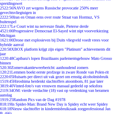
spreidingswet
25
22:56
NAVO zet wegens Russische provocatie 250% meer
gevechtsvliegtuigen in
22
22:50
Iran en Oman eens over route Straat van Hormuz, VS
buitenspel
2
22:17
Le Court wint na nerveuze finale, Pieterse derde
45
21:00
Progressieve Democraat El-Sayed wint nipt voorverkiezing
Michigan
16
21:00
Drone met explosieven bij Duits vliegveld voedt vrees voor
hybride aanval
2
20:58
XBOX platform krijgt zijn eigen "Platinum" achievements dit
jaar
12
20:48
Capibara's lopen Braziliaans parlementsgebouw Mato Grosso
binnen
5
20:30
Zomervakantieweerbericht: aanhoudend zomers
1
20:21
Lemmen boekt eerste profzege in zware Ronde van Polen-rit
22
20:05
Huisarts per direct uit vak gezet om ernstig alcoholmisbruik
15
19:45
Hiroshima herdenkt slachtoffers atoombom, 81 jaar later
38
19:40
Vinted-foto's van vrouwen massaal gedeeld op seksfora
21
19:34
OM: vierde verdachte (18) vast op verdenking van beramen
aanslag
19
19:25
Random Pics van de Dag #1978
8
18:19
In Spider-Man: Brand New Day is Spidey echt weer Spidey
6
18:18
Nieuw slachtoffer in kindermisbruikzaak zorgprofessional Jan
B. (66)