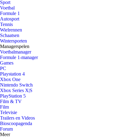
Sport
Voetbal
Formule 1
Autosport
Tennis
Wielrennen
Schaatsen
Wintersporten
Managerspelen
Voetbalmanager
Formule 1-manager
Games
PC
Playstation 4
Xbox One
Nintendo Switch
Xbox Series X|S
PlayStation 5
Film & TV
Film
Televisie
Trailers en Videos
Bioscoopagenda
Forum
Meer