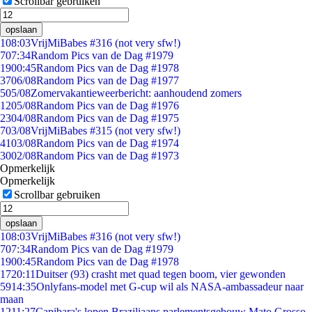
Scrollbar gebruiken
opslaan
1
08:03
VrijMiBabes #316 (not very sfw!)
7
07:34
Random Pics van de Dag #1979
19
00:45
Random Pics van de Dag #1978
37
06/08
Random Pics van de Dag #1977
5
05/08
Zomervakantieweerbericht: aanhoudend zomers
12
05/08
Random Pics van de Dag #1976
23
04/08
Random Pics van de Dag #1975
7
03/08
VrijMiBabes #315 (not very sfw!)
41
03/08
Random Pics van de Dag #1974
30
02/08
Random Pics van de Dag #1973
Opmerkelijk
Opmerkelijk
Scrollbar gebruiken
opslaan
1
08:03
VrijMiBabes #316 (not very sfw!)
7
07:34
Random Pics van de Dag #1979
19
00:45
Random Pics van de Dag #1978
17
20:11
Duitser (93) crasht met quad tegen boom, vier gewonden
59
14:35
Onlyfans-model met G-cup wil als NASA-ambassadeur naar
maan
12
11:27
Capibara's lopen Braziliaans parlementsgebouw Mato Grosso