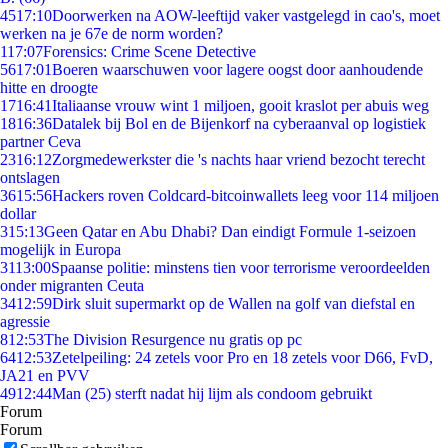
45
17:10
Doorwerken na AOW-leeftijd vaker vastgelegd in cao's, moet
werken na je 67e de norm worden?
1
17:07
Forensics: Crime Scene Detective
56
17:01
Boeren waarschuwen voor lagere oogst door aanhoudende
hitte en droogte
17
16:41
Italiaanse vrouw wint 1 miljoen, gooit kraslot per abuis weg
18
16:36
Datalek bij Bol en de Bijenkorf na cyberaanval op logistiek
partner Ceva
23
16:12
Zorgmedewerkster die 's nachts haar vriend bezocht terecht
ontslagen
36
15:56
Hackers roven Coldcard-bitcoinwallets leeg voor 114 miljoen
dollar
3
15:13
Geen Qatar en Abu Dhabi? Dan eindigt Formule 1-seizoen
mogelijk in Europa
31
13:00
Spaanse politie: minstens tien voor terrorisme veroordeelden
onder migranten Ceuta
34
12:59
Dirk sluit supermarkt op de Wallen na golf van diefstal en
agressie
8
12:53
The Division Resurgence nu gratis op pc
64
12:53
Zetelpeiling: 24 zetels voor Pro en 18 zetels voor D66, FvD,
JA21 en PVV
49
12:44
Man (25) sterft nadat hij lijm als condoom gebruikt
Forum
Forum