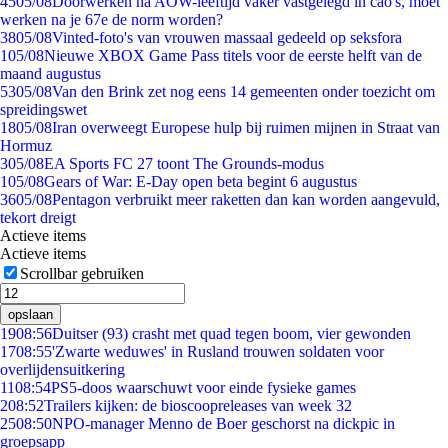
45
05/08
Doorwerken na AOW-leeftijd vaker vastgelegd in cao's, moet
werken na je 67e de norm worden?
38
05/08
Vinted-foto's van vrouwen massaal gedeeld op seksfora
1
05/08
Nieuwe XBOX Game Pass titels voor de eerste helft van de
maand augustus
53
05/08
Van den Brink zet nog eens 14 gemeenten onder toezicht om
spreidingswet
18
05/08
Iran overweegt Europese hulp bij ruimen mijnen in Straat van
Hormuz
3
05/08
EA Sports FC 27 toont The Grounds-modus
1
05/08
Gears of War: E-Day open beta begint 6 augustus
36
05/08
Pentagon verbruikt meer raketten dan kan worden aangevuld,
tekort dreigt
Actieve items
Actieve items
Scrollbar gebruiken
opslaan
19
08:56
Duitser (93) crasht met quad tegen boom, vier gewonden
17
08:55
'Zwarte weduwes' in Rusland trouwen soldaten voor
overlijdensuitkering
11
08:54
PS5-doos waarschuwt voor einde fysieke games
2
08:52
Trailers kijken: de bioscoopreleases van week 32
25
08:50
NPO-manager Menno de Boer geschorst na dickpic in
groepsapp