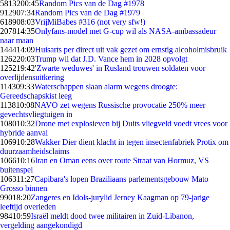
58132
00:45
Random Pics van de Dag #1978
9129
07:34
Random Pics van de Dag #1979
6189
08:03
VrijMiBabes #316 (not very sfw!)
2078
14:35
Onlyfans-model met G-cup wil als NASA-ambassadeur
naar maan
1444
14:09
Huisarts per direct uit vak gezet om ernstig alcoholmisbruik
1262
20:03
Trump wil dat J.D. Vance hem in 2028 opvolgt
1252
19:42
'Zwarte weduwes' in Rusland trouwen soldaten voor
overlijdensuitkering
1143
09:33
Waterschappen slaan alarm wegens droogte:
Gereedschapskist leeg
1138
10:08
NAVO zet wegens Russische provocatie 250% meer
gevechtsvliegtuigen in
1080
10:32
Drone met explosieven bij Duits vliegveld voedt vrees voor
hybride aanval
1069
10:28
Wakker Dier dient klacht in tegen insectenfabriek Protix om
duurzaamheidsclaims
1066
10:16
Iran en Oman eens over route Straat van Hormuz, VS
buitenspel
1063
11:27
Capibara's lopen Braziliaans parlementsgebouw Mato
Grosso binnen
990
18:20
Zangeres en Idols-jurylid Jerney Kaagman op 79-jarige
leeftijd overleden
984
10:59
Israël meldt dood twee militairen in Zuid-Libanon,
vergelding aangekondigd