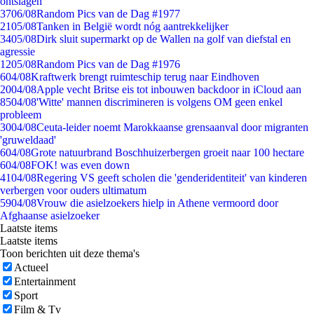
ontslagen
37
06/08
Random Pics van de Dag #1977
21
05/08
Tanken in België wordt nóg aantrekkelijker
34
05/08
Dirk sluit supermarkt op de Wallen na golf van diefstal en
agressie
12
05/08
Random Pics van de Dag #1976
6
04/08
Kraftwerk brengt ruimteschip terug naar Eindhoven
20
04/08
Apple vecht Britse eis tot inbouwen backdoor in iCloud aan
85
04/08
'Witte' mannen discrimineren is volgens OM geen enkel
probleem
30
04/08
Ceuta-leider noemt Marokkaanse grensaanval door migranten
'gruweldaad'
6
04/08
Grote natuurbrand Boschhuizerbergen groeit naar 100 hectare
6
04/08
FOK! was even down
41
04/08
Regering VS geeft scholen die 'genderidentiteit' van kinderen
verbergen voor ouders ultimatum
59
04/08
Vrouw die asielzoekers hielp in Athene vermoord door
Afghaanse asielzoeker
Laatste items
Laatste items
Toon berichten uit deze thema's
Actueel
Entertainment
Sport
Film & Tv