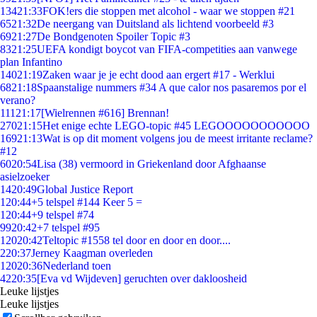
134
21:33
FOK!ers die stoppen met alcohol - waar we stoppen #21
65
21:32
De neergang van Duitsland als lichtend voorbeeld #3
69
21:27
De Bondgenoten Spoiler Topic #3
83
21:25
UEFA kondigt boycot van FIFA-competities aan vanwege
plan Infantino
140
21:19
Zaken waar je je echt dood aan ergert #17 - Werklui
68
21:18
Spaanstalige nummers #34 A que calor nos pasaremos por el
verano?
111
21:17
[Wielrennen #616] Brennan!
270
21:15
Het enige echte LEGO-topic #45 LEGOOOOOOOOOOO
169
21:13
Wat is op dit moment volgens jou de meest irritante reclame?
#12
60
20:54
Lisa (38) vermoord in Griekenland door Afghaanse
asielzoeker
14
20:49
Global Justice Report
1
20:44
+5 telspel #144 Keer 5 =
1
20:44
+9 telspel #74
99
20:42
+7 telspel #95
120
20:42
Teltopic #1558 tel door en door en door....
2
20:37
Jerney Kaagman overleden
120
20:36
Nederland toen
42
20:35
[Eva vd Wijdeven] geruchten over dakloosheid
Leuke lijstjes
Leuke lijstjes