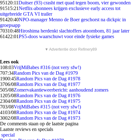
951
20:11
Duitser (93) crasht met quad tegen boom, vier gewonden
915
15:21
Netflix-abonnees krijgen exclusieve early access tot
uitgebreide GTA VI trailer
914
20:40
NPO-manager Menno de Boer geschorst na dickpic in
groepsapp
703
10:48
Hiroshima herdenkt slachtoffers atoombom, 81 jaar later
614
22:01
PS5-doos waarschuwt voor einde fysieke games
▼ Advertentie door Refinery89
Lees ook
1
08:03
VrijMiBabes #316 (not very sfw!)
7
07:34
Random Pics van de Dag #1979
19
00:45
Random Pics van de Dag #1978
37
06/08
Random Pics van de Dag #1977
5
05/08
Zomervakantieweerbericht: aanhoudend zomers
12
05/08
Random Pics van de Dag #1976
23
04/08
Random Pics van de Dag #1975
7
03/08
VrijMiBabes #315 (not very sfw!)
41
03/08
Random Pics van de Dag #1974
30
02/08
Random Pics van de Dag #1973
De comments staan op de laatste pagina
Laatste reviews en specials
special