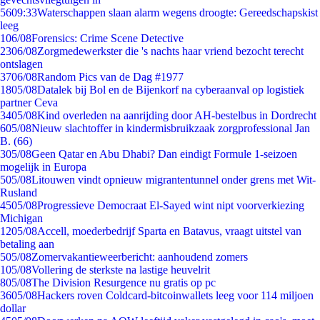
56
09:33
Waterschappen slaan alarm wegens droogte: Gereedschapskist
leeg
1
06/08
Forensics: Crime Scene Detective
23
06/08
Zorgmedewerkster die 's nachts haar vriend bezocht terecht
ontslagen
37
06/08
Random Pics van de Dag #1977
18
05/08
Datalek bij Bol en de Bijenkorf na cyberaanval op logistiek
partner Ceva
34
05/08
Kind overleden na aanrijding door AH-bestelbus in Dordrecht
6
05/08
Nieuw slachtoffer in kindermisbruikzaak zorgprofessional Jan
B. (66)
3
05/08
Geen Qatar en Abu Dhabi? Dan eindigt Formule 1-seizoen
mogelijk in Europa
5
05/08
Litouwen vindt opnieuw migrantentunnel onder grens met Wit-
Rusland
45
05/08
Progressieve Democraat El-Sayed wint nipt voorverkiezing
Michigan
12
05/08
Accell, moederbedrijf Sparta en Batavus, vraagt uitstel van
betaling aan
5
05/08
Zomervakantieweerbericht: aanhoudend zomers
1
05/08
Vollering de sterkste na lastige heuvelrit
8
05/08
The Division Resurgence nu gratis op pc
36
05/08
Hackers roven Coldcard-bitcoinwallets leeg voor 114 miljoen
dollar