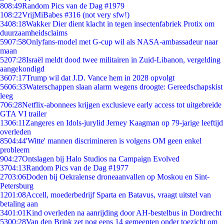
8
08:49
Random Pics van de Dag #1979
1
08:22
VrijMiBabes #316 (not very sfw!)
34
08:18
Wakker Dier dient klacht in tegen insectenfabriek Protix om
duurzaamheidsclaims
59
07:58
Onlyfans-model met G-cup wil als NASA-ambassadeur naar
maan
52
07:28
Israël meldt dood twee militairen in Zuid-Libanon, vergelding
aangekondigd
36
07:17
Trump wil dat J.D. Vance hem in 2028 opvolgt
56
06:33
Waterschappen slaan alarm wegens droogte: Gereedschapskist
leeg
7
06:28
Netflix-abonnees krijgen exclusieve early access tot uitgebreide
GTA VI trailer
13
06:11
Zangeres en Idols-jurylid Jerney Kaagman op 79-jarige leeftijd
overleden
85
04:44
'Witte' mannen discrimineren is volgens OM geen enkel
probleem
9
04:27
Ontslagen bij Halo Studios na Campaign Evolved
37
04:13
Random Pics van de Dag #1977
27
03:06
Doden bij Oekraïense droneaanvallen op Moskou en Sint-
Petersburg
12
01:08
Accell, moederbedrijf Sparta en Batavus, vraagt uitstel van
betaling aan
34
01:01
Kind overleden na aanrijding door AH-bestelbus in Dordrecht
53
00:28
Van den Brink zet nog eens 14 gemeenten onder toezicht om