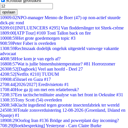
Scrollbar gebruiken
opslaan
109
09:02
NPO-manager Menno de Boer (47) op non-actief stuurde
dick-pic rond
92
09:01
[INFLUENCERS #295] Van flodderslinger tot Shrek-crème
18
09:00
[ATP Tour] #169 Tosti Tallon back on fire
100
08:59
Het grote goedemorgen topic #3
9
08:59
Peter Faber is overleden
13
08:59
Rechtszaak dodelijk ongeluk uitgesteld vanwege vakantie
advocaat
40
08:58
Hoe kom je van egels af?
168
08:57
Wat is jullie binnenhuistemperatuur? #81 Horrorzomer
263
08:52
[Dagboek] Veel aan hoofd - Deel 27
42
08:52
[Netflix #210] TUDUM
199
08:45
Israel en Gaza #17
27
08:44
[2026/2027] Eredivisietoto #1
17
08:40
Hoe ga jij om met een relatiebreuk?
72
08:37
Een tactische/militaire analyse van het front in Oekraïne #31
13
08:35
Tony Scott (54) overleden
26
08:34
Klacht ingediend tegen grootste insectenfabriek ter wereld
245
08:30
Totale zonsverduistering 12-08-2026 (Groenland, IJsland en
Spanje) #1
189
08:29
Oorlog Iran #136 Bridge and powerplant day incoming?
7
08:29
[Boekbespreking] Yesteryear - Caro Claire Burke