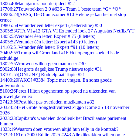
18
06:40
Managarm's boerderij deel #5.1
177
06:27
Touwtrekken 2.0 #636 - Team 1 beste team *G* *O*
189
06:23
[SBS6] De Oranjezomer #10 Helene je kan het niet stop
ermee
198
05:54
Verander een letter expert (7lettereditie) #50
38
05:53
GTA VI #12 GTA VI Extended look 27 Augustus Netflix/YT
13
05:53
Verander één letter. Expert # 75 (8 letters)
48
05:52
Verander één letter: Expert #143 (9 letters)
141
05:51
Verander één letter: Expert #91 (10 letters)
204
02:55
Trump wil Groenland #16 Het opengrensbeleid is de
schuldige
18
02:55
Vrouwen willen geen man meer #30
50
02:08
Het grote dagelijkse Trump nieuws topic #31
181
01:55
[ONLINE] Roddelpraat Topic #21
144
00:29
[AKQ] #3384 Topic met vragen. En soms goede
antwoorden.
51
00:26
Perez Hilton opgenomen op spoed na uitzenden van
gruwelijke video
274
23:56
Post hier pas overleden muzikanten #32
203
23:24
Het Grote Songfestivalfeest Ziggo Dome #5 13 november
2026
20
23:23
Capibara's wandelen doodleuk het Braziliaanse parlement
binnen
18
23:19
Waarom doen vrouwen altijd hun telly in de kontzak?
233
23:16
Top 2000 Editie 2025 #243 Alle dikzakken willen op je