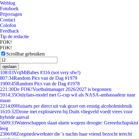
Weblog
Fotoboek
Prijsvragen
Contact
Colofon
Feedback
Tip de redactie
FOK!
FOK!
Scrollbar gebruiken
opslaan
1
08:03
VrijMiBabes #316 (not very sfw!)
8
07:34
Random Pics van de Dag #1979
19
00:45
Random Pics van de Dag #1978
2
21:30
De FOK!Voetbalmanager 2026/2027 is begonnen
59
14:35
Onlyfans-model met G-cup wil als NASA-ambassadeur naar
maan
22
14:09
Huisarts per direct uit vak gezet om ernstig alcoholmisbruik
16
10:32
Drone met explosieven bij Duits vliegveld voedt vrees voor
hybride aanval
56
09:33
Waterschappen slaan alarm wegens droogte: Gereedschapskist
leeg
23
06/08
Zorgmedewerkster die 's nachts haar vriend bezocht terecht