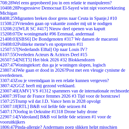
7
08:28
Wel eens geprobeerd jou in een relatie te manipuleren?
104
08:28
Progressieve Democraat El-Sayed wint nipt voorverkiezing
Michigan
84
08:25
Migranten breken door grens naar Ceuta in Spanje,l #10
115
08:23
Vrienden gaan op vakantie zonder mij uit te nodigen
132
08:21
[WLR SC #417] Nieuw deel openen was kaputt
152
08:07
De woningmarkt #96 Eenmaal, andermaal
214
08:03
[SBS6] De Bondgenoten #317 We dansen de macaroni
194
08:02
Politieke meme's en spotprenten #11
125
07:57
[Nederlands Elftal] Op naar Louis IV?
61
07:55
Overleden Acteurs & Actrices Deel #15
265
07:54
[NET5] Het blok 2026 #32 Blokkendozen
42
07:47
Woningtekort: dus ga je woningen slopen, logisch
238
07:43
Wie gaan er dood in 2026?Post met een vleugje cynisme de
overledenen.
33
07:43
Zou je vreemdgaan in een relatie kunnen vergeven?
38
07:42
GGZ heeft mij gezond verklaard.
230
07:40
[AMV] VS #1312 spammers van de internationale rechtsorde
240
07:39
Tour de France femmes 2026 #3 Tijd voor de borstcrawl
15
07:25
Trump wil dat J.D. Vance hem in 2028 opvolgt
150
07:18
[RTL] B&B vol liefde 6de seizoen #4
54
07:17
Oorlog in Oekraïne #1318 Drone baby drone
229
07:14
[Videoland] B&B vol liefde 6de seizoen #1 voor de
vooruitkijkers
18
06:47
Pinda-allergie? Andermans poep slikken helpt misschien