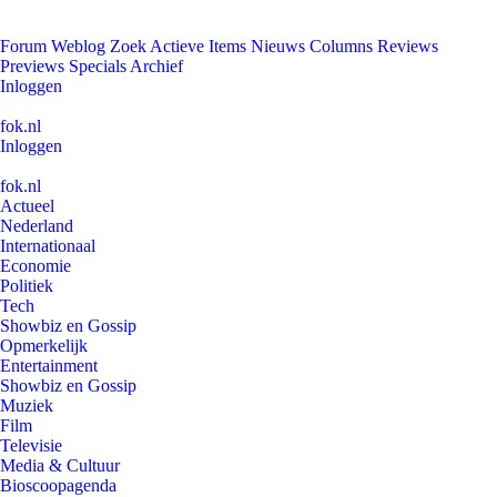
Forum
Weblog
Zoek
Actieve Items
Nieuws
Columns
Reviews
Previews
Specials
Archief
Inloggen
fok.nl
Inloggen
fok.nl
Actueel
Nederland
Internationaal
Economie
Politiek
Tech
Showbiz en Gossip
Opmerkelijk
Entertainment
Showbiz en Gossip
Muziek
Film
Televisie
Media & Cultuur
Bioscoopagenda