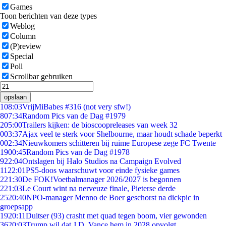
Games
Toon berichten van deze types
Weblog
Column
(P)review
Special
Poll
Scrollbar gebruiken
opslaan
1
08:03
VrijMiBabes #316 (not very sfw!)
8
07:34
Random Pics van de Dag #1979
2
05:00
Trailers kijken: de bioscoopreleases van week 32
0
03:37
Ajax veel te sterk voor Shelbourne, maar houdt schade beperkt
0
02:34
Nieuwkomers schitteren bij ruime Europese zege FC Twente
19
00:45
Random Pics van de Dag #1978
9
22:04
Ontslagen bij Halo Studios na Campaign Evolved
11
22:01
PS5-doos waarschuwt voor einde fysieke games
2
21:30
De FOK!Voetbalmanager 2026/2027 is begonnen
2
21:03
Le Court wint na nerveuze finale, Pieterse derde
25
20:40
NPO-manager Menno de Boer geschorst na dickpic in
groepsapp
19
20:11
Duitser (93) crasht met quad tegen boom, vier gewonden
36
20:03
Trump wil dat J.D. Vance hem in 2028 opvolgt