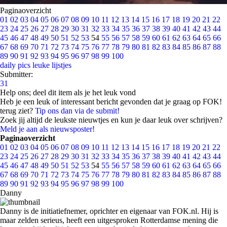
Paginaoverzicht
01
02
03
04
05
06
07
08
09
10
11
12
13
14
15
16
17
18
19
20
21
22
23
24
25
26
27
28
29
30
31
32
33
34
35
36
37
38
39
40
41
42
43
44
45
46
47
48
49
50
51
52
53
54
55
56
57
58
59
60
61
62
63
64
65
66
67
68
69
70
71
72
73
74
75
76
77
78
79
80
81
82
83
84
85
86
87
88
89
90
91
92
93
94
95
96
97
98
99
100
daily pics
leuke lijstjes
Submitter:
31
Help ons; deel dit item als je het leuk vond
Heb je een leuk of interessant bericht gevonden dat je graag op FOK!
terug ziet?
Tip ons dan via de submit!
Zoek jij altijd de leukste nieuwtjes en kun je daar leuk over schrijven?
Meld je aan als nieuwsposter!
Paginaoverzicht
01
02
03
04
05
06
07
08
09
10
11
12
13
14
15
16
17
18
19
20
21
22
23
24
25
26
27
28
29
30
31
32
33
34
35
36
37
38
39
40
41
42
43
44
45
46
47
48
49
50
51
52
53
54
55
56
57
58
59
60
61
62
63
64
65
66
67
68
69
70
71
72
73
74
75
76
77
78
79
80
81
82
83
84
85
86
87
88
89
90
91
92
93
94
95
96
97
98
99
100
Danny
Danny is de initiatiefnemer, oprichter en eigenaar van FOK.nl. Hij is
maar zelden serieus, heeft een uitgesproken Rotterdamse mening die