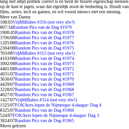
lang niet altijd politiek correct is en bezit de bizarre eigenschap mensen
op de kast te jagen, waar dat eigenlijk nooit de bedoeling is. Houdt van
films, series, tech en gamen, en wil vooral nieuws met een mening.
Meer van Danny
1
08:03
VrijMiBabes #316 (not very sfw!)
8
07:34
Random Pics van de Dag #1979
19
00:45
Random Pics van de Dag #1978
37
06/08
Random Pics van de Dag #1977
12
05/08
Random Pics van de Dag #1976
23
04/08
Random Pics van de Dag #1975
7
03/08
VrijMiBabes #315 (not very sfw!)
41
03/08
Random Pics van de Dag #1974
30
02/08
Random Pics van de Dag #1973
44
01/08
Random Pics van de Dag #1972
49
31/07
Random Pics van de Dag #1971
36
30/07
Random Pics van de Dag #1970
44
29/07
Random Pics van de Dag #1969
32
28/07
Random Pics van de Dag #1968
40
27/07
Random Pics van de Dag #1967
14
27/07
VrijMiBabes #314 (not very sfw!)
15
25/07
FOK!kers lopen de Nijmeegse 4-daagse: Dag 4
83
25/07
Random Pics van de Dag #1966
5
24/07
FOK!kers lopen de Nijmeegse 4-daagse: Dag 3
38
24/07
Random Pics van de Dag #1965
Meest gelezen