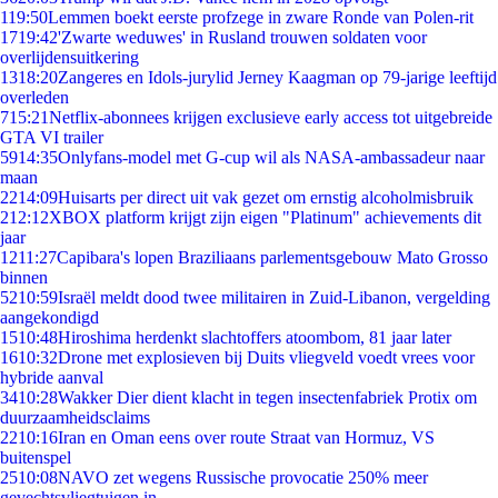
1
19:50
Lemmen boekt eerste profzege in zware Ronde van Polen-rit
17
19:42
'Zwarte weduwes' in Rusland trouwen soldaten voor
overlijdensuitkering
13
18:20
Zangeres en Idols-jurylid Jerney Kaagman op 79-jarige leeftijd
overleden
7
15:21
Netflix-abonnees krijgen exclusieve early access tot uitgebreide
GTA VI trailer
59
14:35
Onlyfans-model met G-cup wil als NASA-ambassadeur naar
maan
22
14:09
Huisarts per direct uit vak gezet om ernstig alcoholmisbruik
2
12:12
XBOX platform krijgt zijn eigen "Platinum" achievements dit
jaar
12
11:27
Capibara's lopen Braziliaans parlementsgebouw Mato Grosso
binnen
52
10:59
Israël meldt dood twee militairen in Zuid-Libanon, vergelding
aangekondigd
15
10:48
Hiroshima herdenkt slachtoffers atoombom, 81 jaar later
16
10:32
Drone met explosieven bij Duits vliegveld voedt vrees voor
hybride aanval
34
10:28
Wakker Dier dient klacht in tegen insectenfabriek Protix om
duurzaamheidsclaims
22
10:16
Iran en Oman eens over route Straat van Hormuz, VS
buitenspel
25
10:08
NAVO zet wegens Russische provocatie 250% meer
gevechtsvliegtuigen in