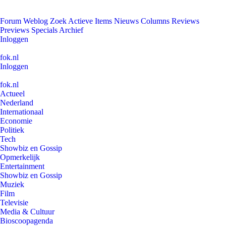
Forum
Weblog
Zoek
Actieve Items
Nieuws
Columns
Reviews
Previews
Specials
Archief
Inloggen
fok.nl
Inloggen
fok.nl
Actueel
Nederland
Internationaal
Economie
Politiek
Tech
Showbiz en Gossip
Opmerkelijk
Entertainment
Showbiz en Gossip
Muziek
Film
Televisie
Media & Cultuur
Bioscoopagenda