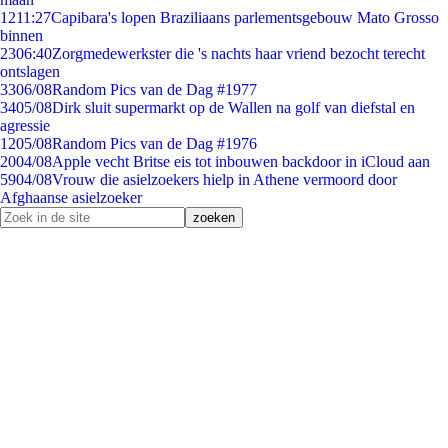
12
11:27
Capibara's lopen Braziliaans parlementsgebouw Mato Grosso
binnen
23
06:40
Zorgmedewerkster die 's nachts haar vriend bezocht terecht
ontslagen
33
06/08
Random Pics van de Dag #1977
34
05/08
Dirk sluit supermarkt op de Wallen na golf van diefstal en
agressie
12
05/08
Random Pics van de Dag #1976
20
04/08
Apple vecht Britse eis tot inbouwen backdoor in iCloud aan
59
04/08
Vrouw die asielzoekers hielp in Athene vermoord door
Afghaanse asielzoeker