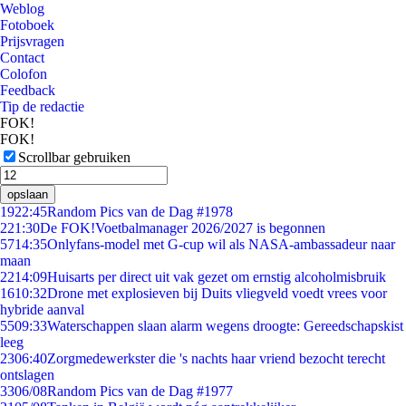
Weblog
Fotoboek
Prijsvragen
Contact
Colofon
Feedback
Tip de redactie
FOK!
FOK!
Scrollbar gebruiken
opslaan
19
22:45
Random Pics van de Dag #1978
2
21:30
De FOK!Voetbalmanager 2026/2027 is begonnen
57
14:35
Onlyfans-model met G-cup wil als NASA-ambassadeur naar
maan
22
14:09
Huisarts per direct uit vak gezet om ernstig alcoholmisbruik
16
10:32
Drone met explosieven bij Duits vliegveld voedt vrees voor
hybride aanval
55
09:33
Waterschappen slaan alarm wegens droogte: Gereedschapskist
leeg
23
06:40
Zorgmedewerkster die 's nachts haar vriend bezocht terecht
ontslagen
33
06/08
Random Pics van de Dag #1977