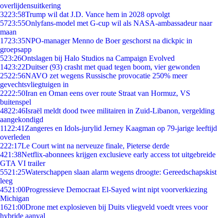
overlijdensuitkering
32
23:58
Trump wil dat J.D. Vance hem in 2028 opvolgt
57
23:55
Onlyfans-model met G-cup wil als NASA-ambassadeur naar
maan
17
23:35
NPO-manager Menno de Boer geschorst na dickpic in
groepsapp
5
23:26
Ontslagen bij Halo Studios na Campaign Evolved
14
23:22
Duitser (93) crasht met quad tegen boom, vier gewonden
25
22:56
NAVO zet wegens Russische provocatie 250% meer
gevechtsvliegtuigen in
22
22:50
Iran en Oman eens over route Straat van Hormuz, VS
buitenspel
48
22:46
Israël meldt dood twee militairen in Zuid-Libanon, vergelding
aangekondigd
11
22:41
Zangeres en Idols-jurylid Jerney Kaagman op 79-jarige leeftijd
overleden
2
22:17
Le Court wint na nerveuze finale, Pieterse derde
4
21:38
Netflix-abonnees krijgen exclusieve early access tot uitgebreide
GTA VI trailer
55
21:25
Waterschappen slaan alarm wegens droogte: Gereedschapskist
leeg
45
21:00
Progressieve Democraat El-Sayed wint nipt voorverkiezing
Michigan
16
21:00
Drone met explosieven bij Duits vliegveld voedt vrees voor
hybride aanval