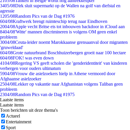
21
05/08
Tanken in België wordt nóg aantrekkelijker
34
05/08
Dirk sluit supermarkt op de Wallen na golf van diefstal en
agressie
12
05/08
Random Pics van de Dag #1976
6
04/08
Kraftwerk brengt ruimteschip terug naar Eindhoven
20
04/08
Apple vecht Britse eis tot inbouwen backdoor in iCloud aan
84
04/08
'Witte' mannen discrimineren is volgens OM geen enkel
probleem
30
04/08
Ceuta-leider noemt Marokkaanse grensaanval door migranten
'gruweldaad'
6
04/08
Grote natuurbrand Boschhuizerbergen groeit naar 100 hectare
6
04/08
FOK! was even down
41
04/08
Regering VS geeft scholen die 'genderidentiteit' van kinderen
verbergen voor ouders ultimatum
59
04/08
Vrouw die asielzoekers hielp in Athene vermoord door
Afghaanse asielzoeker
25
04/08
Lekker op vakantie naar Afghanistan volgens Taliban geen
probleem
23
04/08
Random Pics van de Dag #1975
Laatste items
Laatste items
Toon berichten uit deze thema's
Actueel
Entertainment
Sport