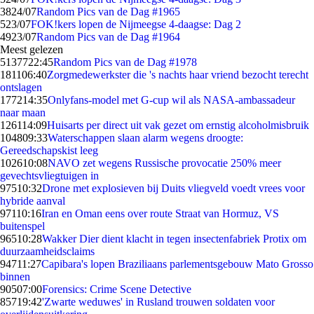
38
24/07
Random Pics van de Dag #1965
5
23/07
FOK!kers lopen de Nijmeegse 4-daagse: Dag 2
49
23/07
Random Pics van de Dag #1964
Meest gelezen
51377
22:45
Random Pics van de Dag #1978
1811
06:40
Zorgmedewerkster die 's nachts haar vriend bezocht terecht
ontslagen
1772
14:35
Onlyfans-model met G-cup wil als NASA-ambassadeur
naar maan
1261
14:09
Huisarts per direct uit vak gezet om ernstig alcoholmisbruik
1048
09:33
Waterschappen slaan alarm wegens droogte:
Gereedschapskist leeg
1026
10:08
NAVO zet wegens Russische provocatie 250% meer
gevechtsvliegtuigen in
975
10:32
Drone met explosieven bij Duits vliegveld voedt vrees voor
hybride aanval
971
10:16
Iran en Oman eens over route Straat van Hormuz, VS
buitenspel
965
10:28
Wakker Dier dient klacht in tegen insectenfabriek Protix om
duurzaamheidsclaims
947
11:27
Capibara's lopen Braziliaans parlementsgebouw Mato Grosso
binnen
905
07:00
Forensics: Crime Scene Detective
857
19:42
'Zwarte weduwes' in Rusland trouwen soldaten voor