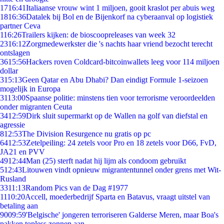
17
16:41
Italiaanse vrouw wint 1 miljoen, gooit kraslot per abuis weg
18
16:36
Datalek bij Bol en de Bijenkorf na cyberaanval op logistiek
partner Ceva
1
16:26
Trailers kijken: de bioscoopreleases van week 32
23
16:12
Zorgmedewerkster die 's nachts haar vriend bezocht terecht
ontslagen
36
15:56
Hackers roven Coldcard-bitcoinwallets leeg voor 114 miljoen
dollar
3
15:13
Geen Qatar en Abu Dhabi? Dan eindigt Formule 1-seizoen
mogelijk in Europa
31
13:00
Spaanse politie: minstens tien voor terrorisme veroordeelden
onder migranten Ceuta
34
12:59
Dirk sluit supermarkt op de Wallen na golf van diefstal en
agressie
8
12:53
The Division Resurgence nu gratis op pc
64
12:53
Zetelpeiling: 24 zetels voor Pro en 18 zetels voor D66, FvD,
JA21 en PVV
49
12:44
Man (25) sterft nadat hij lijm als condoom gebruikt
5
12:43
Litouwen vindt opnieuw migrantentunnel onder grens met Wit-
Rusland
33
11:13
Random Pics van de Dag #1977
11
10:20
Accell, moederbedrijf Sparta en Batavus, vraagt uitstel van
betaling aan
90
09:59
'Belgische' jongeren terroriseren Galderse Meren, maar Boa's
pakken topless zonnen aan