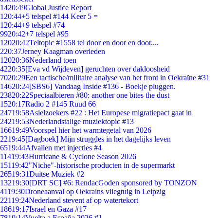
14
20:49
Global Justice Report
1
20:44
+5 telspel #144 Keer 5 =
1
20:44
+9 telspel #74
99
20:42
+7 telspel #95
120
20:42
Teltopic #1558 tel door en door en door....
2
20:37
Jerney Kaagman overleden
120
20:36
Nederland toen
42
20:35
[Eva vd Wijdeven] geruchten over dakloosheid
70
20:29
Een tactische/militaire analyse van het front in Oekraïne #31
146
20:24
[SBS6] Vandaag Inside #136 - Boekje pluggen.
238
20:22
Speciaalbieren #80: another one bites the dust
15
20:17
Radio 2 #145 Ruud 66
247
19:58
Asielzoekers #22 : Het Europese migratiepact gaat in
242
19:53
Nederlandstalige muziektopic #13
166
19:49
Voorspel hier het warmtegetal van 2026
22
19:45
[Dagboek] Mijn struggles in het dagelijks leven
65
19:44
Afvallen met injecties #4
114
19:43
Hurricane & Cyclone Season 2026
151
19:42
"Niche"-historische producten in de supermarkt
265
19:31
Duitse Muziek #2
132
19:30
[DRT SC] #6: RendacGoden sponsored by TONZON
41
19:30
Droneaanval op Oekrains vliegtuig in Leipzig
221
19:24
Nederland stevent af op watertekort
186
19:17
Israel en Gaza #17
78
19:14
Vuelta a España 2026 #1