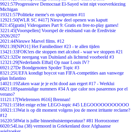
99
21:57
Progressieve Democraat El-Sayed wint nipt voorverkiezing
Michigan
193
21:57
Politieke meme's en spotprenten #11
129
21:50
[WLR SC #417] Nieuw deel openen was kaputt
8
21:45
[gratis] Videogames Part 9: Gratis en free-to-play games!
32
21:45
[Voorspellen] Voorspel de eindstand van de Eredivisie
2026/2027
20
21:44
Nieuwe Marvel films. #12
99
21:39
[NPO1] Het Familiediner #23 - te allen tijden
134
21:33
FOK!ers die stoppen met alcohol - waar we stoppen #21
65
21:32
De neergang van Duitsland als lichtend voorbeeld #3
123
21:29
[Nederlands Elftal] Op naar Louis IV?
69
21:27
De Bondgenoten Spoiler Topic #3
83
21:25
UEFA kondigt boycot van FIFA-competities aan vanwege
plan Infantino
140
21:19
Zaken waar je je echt dood aan ergert #17 - Werklui
68
21:18
Spaanstalige nummers #34 A que calor nos pasaremos por el
verano?
111
21:17
[Wielrennen #616] Brennan!
270
21:15
Het enige echte LEGO-topic #45 LEGOOOOOOOOOOO
169
21:13
Wat is op dit moment volgens jou de meest irritante reclame?
#12
162
20:58
Wat is jullie binnenhuistemperatuur? #81 Horrorzomer
60
20:54
Lisa (38) vermoord in Griekenland door Afghaanse
asielzoeker