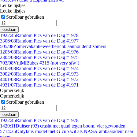
Leuke lijstjes
Leuke lijstjes
Scrollbar gebruiken
opslaan
19
22:45
Random Pics van de Dag #1978
33
06/08
Random Pics van de Dag #1977
5
05/08
Zomervakantieweerbericht: aanhoudend zomers
12
05/08
Random Pics van de Dag #1976
23
04/08
Random Pics van de Dag #1975
7
03/08
VrijMiBabes #315 (not very sfw!)
41
03/08
Random Pics van de Dag #1974
30
02/08
Random Pics van de Dag #1973
44
01/08
Random Pics van de Dag #1972
49
31/07
Random Pics van de Dag #1971
Opmerkelijk
Opmerkelijk
Scrollbar gebruiken
opslaan
19
22:45
Random Pics van de Dag #1978
14
20:11
Duitser (93) crasht met quad tegen boom, vier gewonden
57
14:35
Onlyfans-model met G-cup wil als NASA-ambassadeur naar
maan