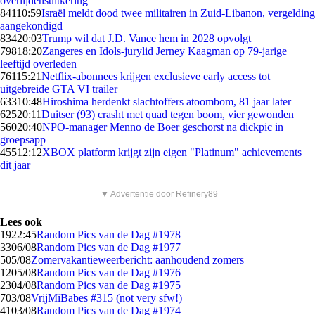
overlijdensuitkering
841
10:59
Israël meldt dood twee militairen in Zuid-Libanon, vergelding
aangekondigd
834
20:03
Trump wil dat J.D. Vance hem in 2028 opvolgt
798
18:20
Zangeres en Idols-jurylid Jerney Kaagman op 79-jarige
leeftijd overleden
761
15:21
Netflix-abonnees krijgen exclusieve early access tot
uitgebreide GTA VI trailer
633
10:48
Hiroshima herdenkt slachtoffers atoombom, 81 jaar later
625
20:11
Duitser (93) crasht met quad tegen boom, vier gewonden
560
20:40
NPO-manager Menno de Boer geschorst na dickpic in
groepsapp
455
12:12
XBOX platform krijgt zijn eigen "Platinum" achievements
dit jaar
▼ Advertentie door Refinery89
Lees ook
19
22:45
Random Pics van de Dag #1978
33
06/08
Random Pics van de Dag #1977
5
05/08
Zomervakantieweerbericht: aanhoudend zomers
12
05/08
Random Pics van de Dag #1976
23
04/08
Random Pics van de Dag #1975
7
03/08
VrijMiBabes #315 (not very sfw!)
41
03/08
Random Pics van de Dag #1974