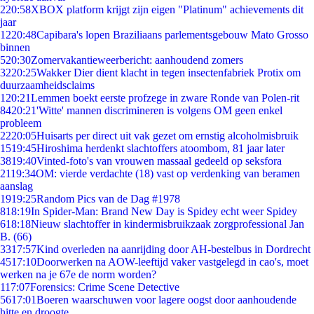
2
20:58
XBOX platform krijgt zijn eigen "Platinum" achievements dit
jaar
12
20:48
Capibara's lopen Braziliaans parlementsgebouw Mato Grosso
binnen
5
20:30
Zomervakantieweerbericht: aanhoudend zomers
32
20:25
Wakker Dier dient klacht in tegen insectenfabriek Protix om
duurzaamheidsclaims
1
20:21
Lemmen boekt eerste profzege in zware Ronde van Polen-rit
84
20:21
'Witte' mannen discrimineren is volgens OM geen enkel
probleem
22
20:05
Huisarts per direct uit vak gezet om ernstig alcoholmisbruik
15
19:45
Hiroshima herdenkt slachtoffers atoombom, 81 jaar later
38
19:40
Vinted-foto's van vrouwen massaal gedeeld op seksfora
21
19:34
OM: vierde verdachte (18) vast op verdenking van beramen
aanslag
19
19:25
Random Pics van de Dag #1978
8
18:19
In Spider-Man: Brand New Day is Spidey echt weer Spidey
6
18:18
Nieuw slachtoffer in kindermisbruikzaak zorgprofessional Jan
B. (66)
33
17:57
Kind overleden na aanrijding door AH-bestelbus in Dordrecht
45
17:10
Doorwerken na AOW-leeftijd vaker vastgelegd in cao's, moet
werken na je 67e de norm worden?
1
17:07
Forensics: Crime Scene Detective
56
17:01
Boeren waarschuwen voor lagere oogst door aanhoudende
hitte en droogte