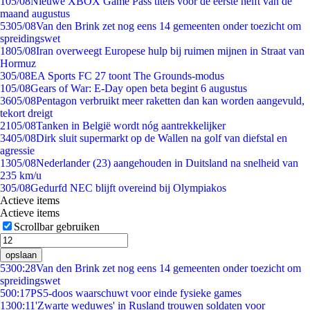
1
05/08
Nieuwe XBOX Game Pass titels voor de eerste helft van de
maand augustus
53
05/08
Van den Brink zet nog eens 14 gemeenten onder toezicht om
spreidingswet
18
05/08
Iran overweegt Europese hulp bij ruimen mijnen in Straat van
Hormuz
3
05/08
EA Sports FC 27 toont The Grounds-modus
1
05/08
Gears of War: E-Day open beta begint 6 augustus
36
05/08
Pentagon verbruikt meer raketten dan kan worden aangevuld,
tekort dreigt
21
05/08
Tanken in België wordt nóg aantrekkelijker
34
05/08
Dirk sluit supermarkt op de Wallen na golf van diefstal en
agressie
13
05/08
Nederlander (23) aangehouden in Duitsland na snelheid van
235 km/u
3
05/08
Gedurfd NEC blijft overeind bij Olympiakos
Actieve items
Actieve items
Scrollbar gebruiken
opslaan
53
00:28
Van den Brink zet nog eens 14 gemeenten onder toezicht om
spreidingswet
5
00:17
PS5-doos waarschuwt voor einde fysieke games
13
00:11
'Zwarte weduwes' in Rusland trouwen soldaten voor