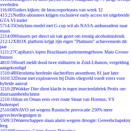
overleden
1
16:00
Trailers kijken: de bioscoopreleases van week 32
4
15:21
Netflix-abonnees krijgen exclusieve early access tot uitgebreide
GTA VI trailer
57
14:35
Onlyfans-model met G-cup wil als NASA-ambassadeur naar
maan
22
14:09
Huisarts per direct uit vak gezet om ernstig alcoholmisbruik
2
12:12
XBOX platform krijgt zijn eigen "Platinum" achievements dit
jaar
12
11:27
Capibara's lopen Braziliaans parlementsgebouw Mato Grosso
binnen
48
10:59
Israël meldt dood twee militairen in Zuid-Libanon, vergelding
aangekondigd
15
10:48
Hiroshima herdenkt slachtoffers atoombom, 81 jaar later
16
10:32
Drone met explosieven bij Duits vliegveld voedt vrees voor
hybride aanval
32
10:28
Wakker Dier dient klacht in tegen insectenfabriek Protix om
duurzaamheidsclaims
22
10:16
Iran en Oman eens over route Straat van Hormuz, VS
buitenspel
25
10:08
NAVO zet wegens Russische provocatie 250% meer
gevechtsvliegtuigen in
55
09:33
Waterschappen slaan alarm wegens droogte: Gereedschapskist
leeg
1
07:00
Forensics: Crime Scene Detective