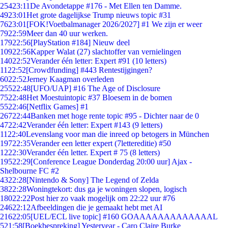
254
23:11
De Avondetappe #176 - Met Ellen ten Damme.
49
23:01
Het grote dagelijkse Trump nieuws topic #31
76
23:01
[FOK!Voetbalmanager 2026/2027] #1 We zijn er weer
79
22:59
Meer dan 40 uur werken.
179
22:56
[PlayStation #184] Nieuw deel
109
22:56
Kapper Walat (27) slachtoffer van vernielingen
140
22:52
Verander één letter: Expert #91 (10 letters)
11
22:52
[Crowdfunding] #443 Rentestijgingen?
60
22:52
Jerney Kaagman overleden
255
22:48
[UFO/UAP] #16 The Age of Disclosure
75
22:48
Het Moestuintopic #37 Bloesem in de bomen
55
22:46
[Netflix Games] #1
267
22:44
Banken met hoge rente topic #95 - Dichter naar de 0
47
22:42
Verander één letter: Expert #143 (9 letters)
11
22:40
Levenslang voor man die inreed op betogers in München
197
22:35
Verander een letter expert (7lettereditie) #50
12
22:30
Verander één letter. Expert # 75 (8 letters)
195
22:29
[Conference League Donderdag 20:00 uur] Ajax -
Shelbourne FC #2
43
22:28
[Nintendo & Sony] The Legend of Zelda
38
22:28
Woningtekort: dus ga je woningen slopen, logisch
180
22:22
Post hier zo vaak mogelijk om 22:22 uur #76
246
22:12
Afbeeldingen die je gemaakt hebt met AI
216
22:05
[UEL/ECL live topic] #160 GOAAAAAAAAAAAAAL
5
21:58
[Boekbespreking] Yesteryear - Caro Claire Burke