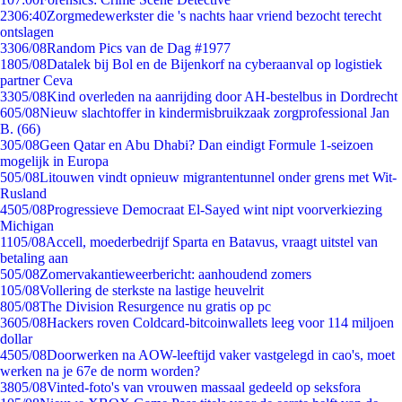
23
06:40
Zorgmedewerkster die 's nachts haar vriend bezocht terecht
ontslagen
33
06/08
Random Pics van de Dag #1977
18
05/08
Datalek bij Bol en de Bijenkorf na cyberaanval op logistiek
partner Ceva
33
05/08
Kind overleden na aanrijding door AH-bestelbus in Dordrecht
6
05/08
Nieuw slachtoffer in kindermisbruikzaak zorgprofessional Jan
B. (66)
3
05/08
Geen Qatar en Abu Dhabi? Dan eindigt Formule 1-seizoen
mogelijk in Europa
5
05/08
Litouwen vindt opnieuw migrantentunnel onder grens met Wit-
Rusland
45
05/08
Progressieve Democraat El-Sayed wint nipt voorverkiezing
Michigan
11
05/08
Accell, moederbedrijf Sparta en Batavus, vraagt uitstel van
betaling aan
5
05/08
Zomervakantieweerbericht: aanhoudend zomers
1
05/08
Vollering de sterkste na lastige heuvelrit
8
05/08
The Division Resurgence nu gratis op pc
36
05/08
Hackers roven Coldcard-bitcoinwallets leeg voor 114 miljoen
dollar
45
05/08
Doorwerken na AOW-leeftijd vaker vastgelegd in cao's, moet
werken na je 67e de norm worden?
38
05/08
Vinted-foto's van vrouwen massaal gedeeld op seksfora