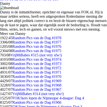
Danny
Danny is de initiatiefnemer, oprichter en eigenaar van FOK.nl. Hij is
maar zelden serieus, heeft een uitgesproken Rotterdamse mening die
lang niet altijd politiek correct is en bezit de bizarre eigenschap mensen
op de kast te jagen, waar dat eigenlijk nooit de bedoeling is. Houdt van
films, series, tech en gamen, en wil vooral nieuws met een mening.
Meer van Danny
19
22:45
Random Pics van de Dag #1978
33
06/08
Random Pics van de Dag #1977
12
05/08
Random Pics van de Dag #1976
23
04/08
Random Pics van de Dag #1975
7
03/08
VrijMiBabes #315 (not very sfw!)
41
03/08
Random Pics van de Dag #1974
30
02/08
Random Pics van de Dag #1973
44
01/08
Random Pics van de Dag #1972
49
31/07
Random Pics van de Dag #1971
36
30/07
Random Pics van de Dag #1970
44
29/07
Random Pics van de Dag #1969
32
28/07
Random Pics van de Dag #1968
40
27/07
Random Pics van de Dag #1967
14
27/07
VrijMiBabes #314 (not very sfw!)
15
25/07
FOK!kers lopen de Nijmeegse 4-daagse: Dag 4
83
25/07
Random Pics van de Dag #1966
5
24/07
FOK!kers lopen de Nijmeegse 4-daagse: Dag 3