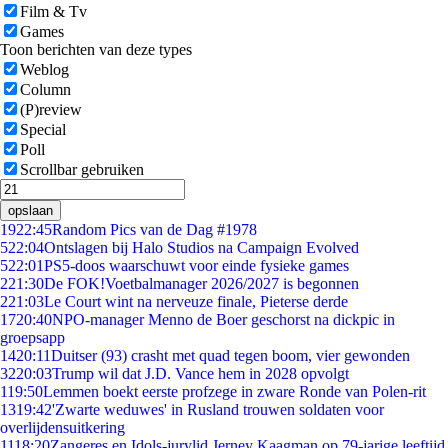
Film & Tv
Games
Toon berichten van deze types
Weblog
Column
(P)review
Special
Poll
Scrollbar gebruiken
opslaan
19
22:45
Random Pics van de Dag #1978
5
22:04
Ontslagen bij Halo Studios na Campaign Evolved
5
22:01
PS5-doos waarschuwt voor einde fysieke games
2
21:30
De FOK!Voetbalmanager 2026/2027 is begonnen
2
21:03
Le Court wint na nerveuze finale, Pieterse derde
17
20:40
NPO-manager Menno de Boer geschorst na dickpic in
groepsapp
14
20:11
Duitser (93) crasht met quad tegen boom, vier gewonden
32
20:03
Trump wil dat J.D. Vance hem in 2028 opvolgt
1
19:50
Lemmen boekt eerste profzege in zware Ronde van Polen-rit
13
19:42
'Zwarte weduwes' in Rusland trouwen soldaten voor
overlijdensuitkering
11
18:20
Zangeres en Idols-jurylid Jerney Kaagman op 79-jarige leeftijd