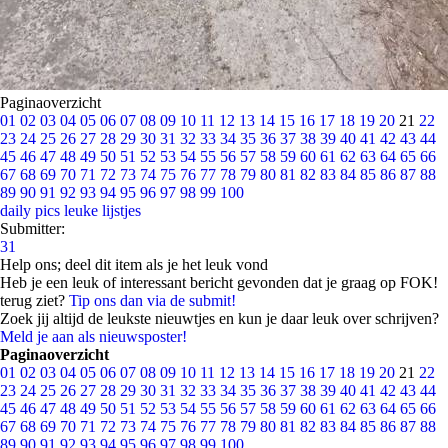
Paginaoverzicht
01
02
03
04
05
06
07
08
09
10
11
12
13
14
15
16
17
18
19
20
21
22
23
24
25
26
27
28
29
30
31
32
33
34
35
36
37
38
39
40
41
42
43
44
45
46
47
48
49
50
51
52
53
54
55
56
57
58
59
60
61
62
63
64
65
66
67
68
69
70
71
72
73
74
75
76
77
78
79
80
81
82
83
84
85
86
87
88
89
90
91
92
93
94
95
96
97
98
99
100
daily pics
leuke lijstjes
Submitter:
31
Help ons; deel dit item als je het leuk vond
Heb je een leuk of interessant bericht gevonden dat je graag op FOK!
terug ziet?
Tip ons dan via de submit!
Zoek jij altijd de leukste nieuwtjes en kun je daar leuk over schrijven?
Meld je aan als nieuwsposter!
Paginaoverzicht
01
02
03
04
05
06
07
08
09
10
11
12
13
14
15
16
17
18
19
20
21
22
23
24
25
26
27
28
29
30
31
32
33
34
35
36
37
38
39
40
41
42
43
44
45
46
47
48
49
50
51
52
53
54
55
56
57
58
59
60
61
62
63
64
65
66
67
68
69
70
71
72
73
74
75
76
77
78
79
80
81
82
83
84
85
86
87
88
89
90
91
92
93
94
95
96
97
98
99
100