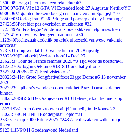
15
00:08
Hoe ga jij om met een relatiebreuk?
37
00:07
GTA VI #12 GTA VI Extended look 27 Augustus Netflix/YT
69
00:06
Migranten breken door grens naar Ceuta in Spanje,l #10
185
00:05
Oorlog Iran #136 Bridge and powerplant day incoming?
274
23:56
Post hier pas overleden muzikanten #32
17
23:49
Pinda-allergie? Andermans poep slikken helpt misschien
15
23:41
Vrouwen willen geen man meer #30
11
23:40
Rechtszaak dodelijk ongeluk uitgesteld vanwege vakantie
advocaat
5
23:39
Trump wil dat J.D. Vance hem in 2028 opvolgt
259
23:39
[Dagboek] Veel aan hoofd - Deel 27
236
23:34
Tour de France femmes 2026 #3 Tijd voor de borstcrawl
51
23:27
Oorlog in Oekraïne #1318 Drone baby drone
25
23:24
[2026/2027] Eredivisietoto #1
203
23:24
Het Grote Songfestivalfeest Ziggo Dome #5 13 november
2026
20
23:23
Capibara's wandelen doodleuk het Braziliaanse parlement
binnen
188
23:20
[SBS6] De Oranjezomer #10 Helene je kan het niet stop
ermee
18
23:19
Waarom doen vrouwen altijd hun telly in de kontzak?
180
23:16
[ONLINE] Roddelpraat Topic #21
233
23:16
Top 2000 Editie 2025 #243 Alle dikzakken willen op je
lijken
51
23:11
[NPO1] Goedenavond Nederland