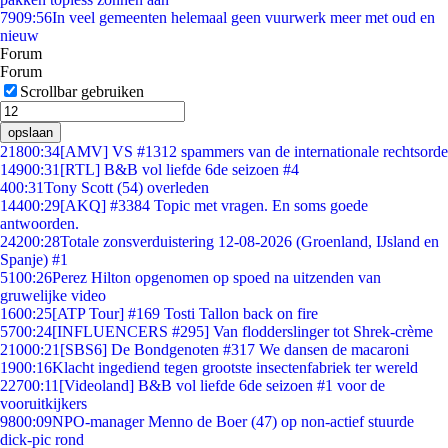
79
09:56
In veel gemeenten helemaal geen vuurwerk meer met oud en
nieuw
Forum
Forum
Scrollbar gebruiken
opslaan
218
00:34
[AMV] VS #1312 spammers van de internationale rechtsorde
149
00:31
[RTL] B&B vol liefde 6de seizoen #4
4
00:31
Tony Scott (54) overleden
144
00:29
[AKQ] #3384 Topic met vragen. En soms goede
antwoorden.
242
00:28
Totale zonsverduistering 12-08-2026 (Groenland, IJsland en
Spanje) #1
51
00:26
Perez Hilton opgenomen op spoed na uitzenden van
gruwelijke video
16
00:25
[ATP Tour] #169 Tosti Tallon back on fire
57
00:24
[INFLUENCERS #295] Van flodderslinger tot Shrek-crème
210
00:21
[SBS6] De Bondgenoten #317 We dansen de macaroni
19
00:16
Klacht ingediend tegen grootste insectenfabriek ter wereld
227
00:11
[Videoland] B&B vol liefde 6de seizoen #1 voor de
vooruitkijkers
98
00:09
NPO-manager Menno de Boer (47) op non-actief stuurde
dick-pic rond