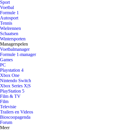
Sport
Voetbal
Formule 1
Autosport
Tennis
Wielrennen
Schaatsen
Wintersporten
Managerspelen
Voetbalmanager
Formule 1-manager
Games
PC
Playstation 4
Xbox One
Nintendo Switch
Xbox Series X|S
PlayStation 5
Film & TV
Film
Televisie
Trailers en Videos
Bioscoopagenda
Forum
Meer