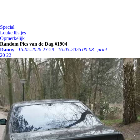
Special
Leuke lijstjes
Opmerkelijk
Random Pics van de Dag #1904
Danny
15-05-2026 23:59
16-05-2026 00:08
print
20
22