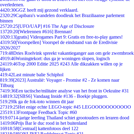
overledenen.
44
20:30
GGZ heeft mij gezond verklaard.
23
20:29
Capibara's wandelen doodleuk het Braziliaanse parlement
binnen
257
20:25
[UFO/UAP] #16 The Age of Disclosure
137
20:20
[Wielrennen #616] Brennan!
10
20:13
[gratis] Videogames Part 9: Gratis en free-to-play games!
43
19:50
[Voorspellen] Voorspel de eindstand van de Eredivisie
2026/2027
7
19:48
Dries Roelvink spreekt vakantieganger aan om gele zwembroek
49
19:46
Woningtekort: dus ga je woningen slopen, logisch
241
19:46
Top 2000 Editie 2025 #243 Alle dikzakken willen op je
lijken
4
19:42
Last minute balie Schiphol
8
19:39
[2023] Australië: Voyager - Promise #2 - Ze komen naar
Tilburg
74
19:36
Een tactische/militaire analyse van het front in Oekraïne #31
148
19:32
[SBS6] Vandaag Inside #136 - Boekje pluggen.
5
19:29
Ik ga de fok-toto winnen dit jaar
273
19:25
Het enige echte LEGO-topic #45 LEGOOOOOOOOOOO
235
19:13
Frontpage Feedback Topic #60
9
19:07
14-jarige leerling Thailand schiet grootouders en leraren dood
14
19:06
Prijs Bar le duc rood in het buitenland
169
18:58
[Centraal] kattenfotoos deel 122
182
18:58
[ONLINE] Roddelpraat Topic #21