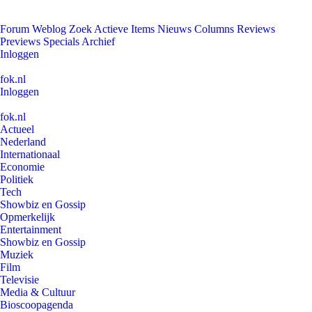
Forum
Weblog
Zoek
Actieve Items
Nieuws
Columns
Reviews
Previews
Specials
Archief
Inloggen
fok.nl
Inloggen
fok.nl
Actueel
Nederland
Internationaal
Economie
Politiek
Tech
Showbiz en Gossip
Opmerkelijk
Entertainment
Showbiz en Gossip
Muziek
Film
Televisie
Media & Cultuur
Bioscoopagenda