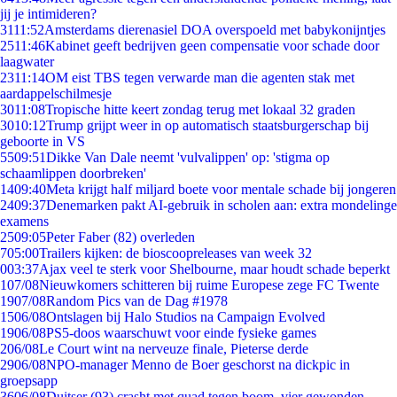
jij je intimideren?
31
11:52
Amsterdams dierenasiel DOA overspoeld met babykonijntjes
25
11:46
Kabinet geeft bedrijven geen compensatie voor schade door
laagwater
23
11:14
OM eist TBS tegen verwarde man die agenten stak met
aardappelschilmesje
30
11:08
Tropische hitte keert zondag terug met lokaal 32 graden
30
10:12
Trump grijpt weer in op automatisch staatsburgerschap bij
geboorte in VS
55
09:51
Dikke Van Dale neemt 'vulvalippen' op: 'stigma op
schaamlippen doorbreken'
14
09:40
Meta krijgt half miljard boete voor mentale schade bij jongeren
24
09:37
Denemarken pakt AI-gebruik in scholen aan: extra mondelinge
examens
25
09:05
Peter Faber (82) overleden
7
05:00
Trailers kijken: de bioscoopreleases van week 32
0
03:37
Ajax veel te sterk voor Shelbourne, maar houdt schade beperkt
1
07/08
Nieuwkomers schitteren bij ruime Europese zege FC Twente
19
07/08
Random Pics van de Dag #1978
15
06/08
Ontslagen bij Halo Studios na Campaign Evolved
19
06/08
PS5-doos waarschuwt voor einde fysieke games
2
06/08
Le Court wint na nerveuze finale, Pieterse derde
29
06/08
NPO-manager Menno de Boer geschorst na dickpic in
groepsapp
36
06/08
Duitser (93) crasht met quad tegen boom, vier gewonden