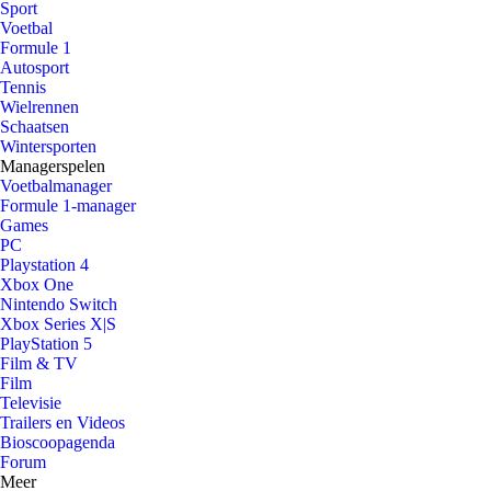
Sport
Voetbal
Formule 1
Autosport
Tennis
Wielrennen
Schaatsen
Wintersporten
Managerspelen
Voetbalmanager
Formule 1-manager
Games
PC
Playstation 4
Xbox One
Nintendo Switch
Xbox Series X|S
PlayStation 5
Film & TV
Film
Televisie
Trailers en Videos
Bioscoopagenda
Forum
Meer