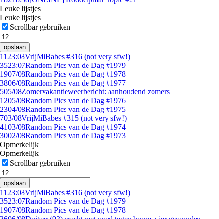
Leuke lijstjes
Leuke lijstjes
Scrollbar gebruiken
opslaan
11
23:08
VrijMiBabes #316 (not very sfw!)
35
23:07
Random Pics van de Dag #1979
19
07/08
Random Pics van de Dag #1978
38
06/08
Random Pics van de Dag #1977
5
05/08
Zomervakantieweerbericht: aanhoudend zomers
12
05/08
Random Pics van de Dag #1976
23
04/08
Random Pics van de Dag #1975
7
03/08
VrijMiBabes #315 (not very sfw!)
41
03/08
Random Pics van de Dag #1974
30
02/08
Random Pics van de Dag #1973
Opmerkelijk
Opmerkelijk
Scrollbar gebruiken
opslaan
11
23:08
VrijMiBabes #316 (not very sfw!)
35
23:07
Random Pics van de Dag #1979
19
07/08
Random Pics van de Dag #1978
36
06/08
Duitser (93) crasht met quad tegen boom, vier gewonden