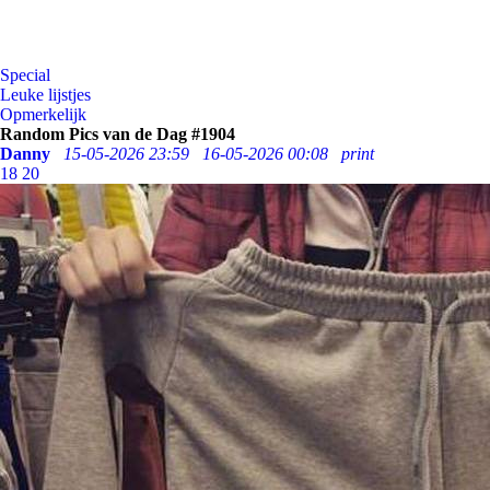
Special
Leuke lijstjes
Opmerkelijk
Random Pics van de Dag #1904
Danny
15-05-2026 23:59
16-05-2026 00:08
print
18
20