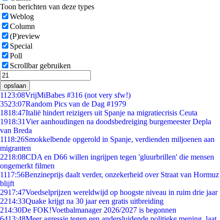
Toon berichten van deze types
Weblog
Column
(P)review
Special
Poll
Scrollbar gebruiken
opslaan
11
23:08
VrijMiBabes #316 (not very sfw!)
35
23:07
Random Pics van de Dag #1979
18
18:47
Italië hindert reizigers uit Spanje na migratiecrisis Ceuta
19
18:31
Vier aanhoudingen na doodsbedreiging burgemeester Depla
van Breda
11
18:26
Smokkelbende opgerold in Spanje, verdienden miljoenen aan
migranten
22
18:08
CDA en D66 willen ingrijpen tegen 'gluurbrillen' die mensen
ongemerkt filmen
11
17:56
Benzineprijs daalt verder, onzekerheid over Straat van Hormuz
blijft
29
17:47
Voedselprijzen wereldwijd op hoogste niveau in ruim drie jaar
22
14:33
Quake krijgt na 30 jaar een gratis uitbreiding
2
14:30
De FOK!Voetbalmanager 2026/2027 is begonnen
64
13:48
Meer agressie tegen een andersluidende politieke mening, laat