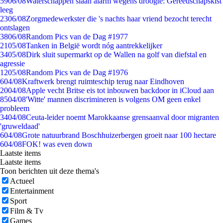
59
06/08
Waterschappen slaan alarm wegens droogte: Gereedschapskist
leeg
23
06/08
Zorgmedewerkster die 's nachts haar vriend bezocht terecht
ontslagen
38
06/08
Random Pics van de Dag #1977
21
05/08
Tanken in België wordt nóg aantrekkelijker
34
05/08
Dirk sluit supermarkt op de Wallen na golf van diefstal en
agressie
12
05/08
Random Pics van de Dag #1976
6
04/08
Kraftwerk brengt ruimteschip terug naar Eindhoven
20
04/08
Apple vecht Britse eis tot inbouwen backdoor in iCloud aan
85
04/08
'Witte' mannen discrimineren is volgens OM geen enkel
probleem
34
04/08
Ceuta-leider noemt Marokkaanse grensaanval door migranten
'gruweldaad'
6
04/08
Grote natuurbrand Boschhuizerbergen groeit naar 100 hectare
6
04/08
FOK! was even down
Laatste items
Laatste items
Toon berichten uit deze thema's
Actueel
Entertainment
Sport
Film & Tv
Games