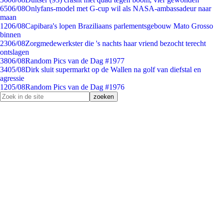
65
06/08
Onlyfans-model met G-cup wil als NASA-ambassadeur naar
maan
12
06/08
Capibara's lopen Braziliaans parlementsgebouw Mato Grosso
binnen
23
06/08
Zorgmedewerkster die 's nachts haar vriend bezocht terecht
ontslagen
38
06/08
Random Pics van de Dag #1977
34
05/08
Dirk sluit supermarkt op de Wallen na golf van diefstal en
agressie
12
05/08
Random Pics van de Dag #1976