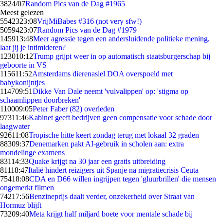
38
24/07
Random Pics van de Dag #1965
Meest gelezen
55423
23:08
VrijMiBabes #316 (not very sfw!)
50594
23:07
Random Pics van de Dag #1979
1459
13:48
Meer agressie tegen een andersluidende politieke mening,
laat jij je intimideren?
1230
10:12
Trump grijpt weer in op automatisch staatsburgerschap bij
geboorte in VS
1156
11:52
Amsterdams dierenasiel DOA overspoeld met
babykonijntjes
1147
09:51
Dikke Van Dale neemt 'vulvalippen' op: 'stigma op
schaamlippen doorbreken'
1100
09:05
Peter Faber (82) overleden
973
11:46
Kabinet geeft bedrijven geen compensatie voor schade door
laagwater
926
11:08
Tropische hitte keert zondag terug met lokaal 32 graden
883
09:37
Denemarken pakt AI-gebruik in scholen aan: extra
mondelinge examens
831
14:33
Quake krijgt na 30 jaar een gratis uitbreiding
811
18:47
Italië hindert reizigers uit Spanje na migratiecrisis Ceuta
754
18:08
CDA en D66 willen ingrijpen tegen 'gluurbrillen' die mensen
ongemerkt filmen
742
17:56
Benzineprijs daalt verder, onzekerheid over Straat van
Hormuz blijft
732
09:40
Meta krijgt half miljard boete voor mentale schade bij