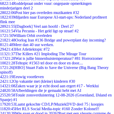
68
22:14
Roddelpraat onder vuur: ongepaste opmerkingen
minderjarigen deel 2
280
22:06
Post hier pas overleden muzikanten #32
18
22:03
Miljarden naar Europese AI-start-ups: Nederland profiteert
flink mee
289
21:55
[Dagboek] Veel aan hoofd - Deel 27
161
21:54
Via Pecunia - Het geld ligt op straat! #2
17
21:50
William Orbit overleden
218
21:48
Oorlog Iran #136 Bridge and powerplant day incoming?
81
21:48
Meer dan 40 uur werken.
294
21:43
Het Atletiektopic #72
113
21:37
The Killers #21 Imploding The Mirage Tour
173
21:28
Wat is jullie binnenhuistemperatuur? #81 Horrorzomer
100
21:28
Teltopic #1563 tel door en door en door....
17
21:26
[HBO] Stuart Fails to Save the Universe (Big Bang Theory
spinoff)
42
21:19
Eeuwig voortleven
24
21:12
Op vakantie met (kleine) kinderen #30
143
21:08
Zaken waar je je echt dood aan ergert #17 - Werklui
248
20:58
Afbeeldingen die je gemaakt hebt met AI
255
20:58
Totale zonsverduistering 12-08-2026 (Groenland, IJsland en
Spanje) #1
179
20:53
Laatst gekochte CD/LP/MuziekDVD deel 75 | koopjes
118
20:45
Het RLS Social Media-topic #160 Zonder Kolonel!!
241
20:39
Wie gaan er dood in 2026?Post met een vleugje cynisme de