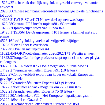
15
23:43
Rechtszaak dodelijk ongeluk uitgesteld vanwege vakantie
advocaat
28
23:36
Chinese rechtbank veroordeelt voormalige lokale functionaris
tot dood
146
23:31
[WLR SC #417] Nieuw deel openen was kaputt
16
23:28
Centraal FC Utrecht topic #88 - #CorreiaIn
10
23:23
Opmerkelijke foto's van Funda #243
194
23:17
[SBS6] De Oranjezomer #10 Helene je kan het niet stop
ermee
45
23:16
Jezelf gelukkig voelen als vrijgezelle vijftiger
19
23:07
Peter Faber is overleden
73
22:48
Afvallen met injecties #4
110
22:45
[FOK!Voetbalmanager 2026/2027] #1 We zijn er weer
118
22:37
Jonge Cambridge professor stapt op na claims over plagiaat
en leugens
90
22:36
ARC Raiders #7 - Don’t forget about Stella Montis
144
22:27
Verander één letter: Expert #91 (10 letters)
32
22:27
Congo verbiedt export van koper en kobalt, Europa zal
gevolgen voelen
51
22:23
Verander één letter: Expert #143 (9 letters)
182
22:22
Post hier zo vaak mogelijk om 22:22 uur #76
16
22:21
Verander één letter. Expert # 75 (8 letters)
251
22:20
Asielzoekers #22 : Het Europese migratiepact gaat in
232
22:18
Israel en Gaza #17
201
22:16
Verander een letter expert (7lettereditie) #50