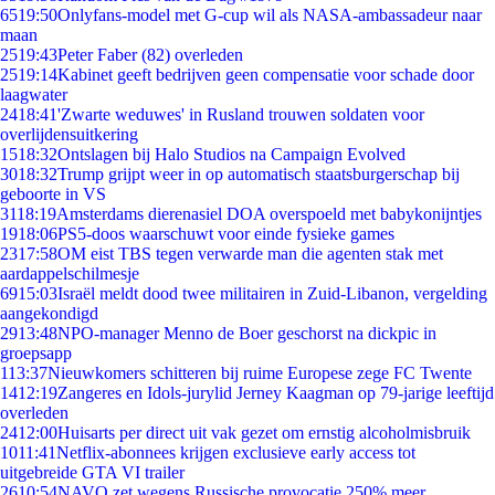
65
19:50
Onlyfans-model met G-cup wil als NASA-ambassadeur naar
maan
25
19:43
Peter Faber (82) overleden
25
19:14
Kabinet geeft bedrijven geen compensatie voor schade door
laagwater
24
18:41
'Zwarte weduwes' in Rusland trouwen soldaten voor
overlijdensuitkering
15
18:32
Ontslagen bij Halo Studios na Campaign Evolved
30
18:32
Trump grijpt weer in op automatisch staatsburgerschap bij
geboorte in VS
31
18:19
Amsterdams dierenasiel DOA overspoeld met babykonijntjes
19
18:06
PS5-doos waarschuwt voor einde fysieke games
23
17:58
OM eist TBS tegen verwarde man die agenten stak met
aardappelschilmesje
69
15:03
Israël meldt dood twee militairen in Zuid-Libanon, vergelding
aangekondigd
29
13:48
NPO-manager Menno de Boer geschorst na dickpic in
groepsapp
1
13:37
Nieuwkomers schitteren bij ruime Europese zege FC Twente
14
12:19
Zangeres en Idols-jurylid Jerney Kaagman op 79-jarige leeftijd
overleden
24
12:00
Huisarts per direct uit vak gezet om ernstig alcoholmisbruik
10
11:41
Netflix-abonnees krijgen exclusieve early access tot
uitgebreide GTA VI trailer
26
10:54
NAVO zet wegens Russische provocatie 250% meer