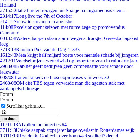
Holland
27
15:52
Italië hindert reizigers uit Spanje na migratiecrisis Ceuta
23
14:17
Long live the 7th of October
2
14:11
Nieuw te streamen in augustus
1
14:08
Excelsior opent seizoen met ruime zege op promovendus
Cambuur
60
13:58
Waterschappen slaan alarm wegens droogte: Gereedschapskist
leeg
37
13:13
Random Pics van de Dag #1833
16
12:43
Meta krijgt half miljard boete voor mentale schade bij jongeren
42
12:11
Voedselprijzen wereldwijd op hoogste niveau in ruim drie jaar
29
08/08
Kabinet geeft bedrijven geen compensatie voor schade door
laagwater
6
08/08
Trailers kijken: de bioscoopreleases van week 32
24
08/08
OM eist TBS tegen verwarde man die agenten stak met
aardappelschilmesje
Forum
Forum
Scrollbar gebruiken
opslaan
117
11:18
Afvallen met injecties #4
37
11:18
Unieke aanpak stopt jarenlange overlast in Rotterdamse wijk
131
11:18
Hoe denkt God echt over homo-seksualiteit? deel 4