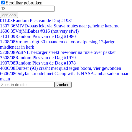
Scrollbar gebruiken
opslaan
0
11:03
Random Pics van de Dag #1981
13
07:36
MIVD-baas lekt via Strava routes naar geheime kazerne
16
06:35
VrijMiBabes #316 (not very sfw!)
71
01:09
Random Pics van de Dag #1980
12
08/08
Vrouw krijgt 30 maanden cel voor afpersing 12-jarige
misdienaar in kerk
52
08/08
PostNL-bezorger steekt bewoner na ruzie over pakket
35
08/08
Random Pics van de Dag #1979
19
07/08
Random Pics van de Dag #1978
40
06/08
Duitser (93) crasht met quad tegen boom, vier gewonden
66
06/08
Onlyfans-model met G-cup wil als NASA-ambassadeur naar
maan