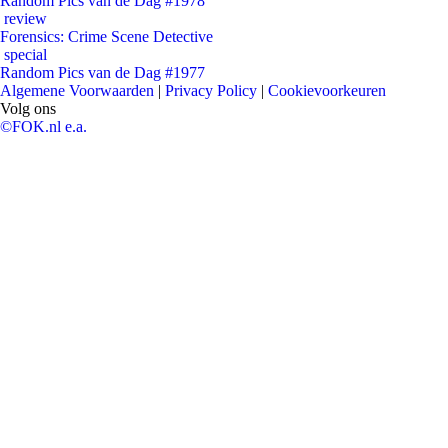
Random Pics van de Dag #1978
review
Forensics: Crime Scene Detective
special
Random Pics van de Dag #1977
Algemene Voorwaarden
|
Privacy Policy
|
Cookievoorkeuren
Volg ons
©FOK.nl e.a.