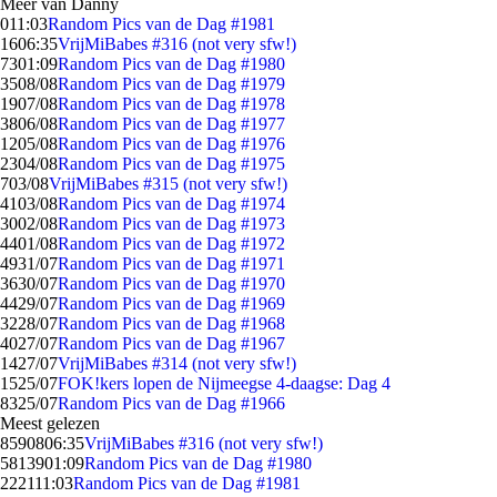
Meer van Danny
0
11:03
Random Pics van de Dag #1981
16
06:35
VrijMiBabes #316 (not very sfw!)
73
01:09
Random Pics van de Dag #1980
35
08/08
Random Pics van de Dag #1979
19
07/08
Random Pics van de Dag #1978
38
06/08
Random Pics van de Dag #1977
12
05/08
Random Pics van de Dag #1976
23
04/08
Random Pics van de Dag #1975
7
03/08
VrijMiBabes #315 (not very sfw!)
41
03/08
Random Pics van de Dag #1974
30
02/08
Random Pics van de Dag #1973
44
01/08
Random Pics van de Dag #1972
49
31/07
Random Pics van de Dag #1971
36
30/07
Random Pics van de Dag #1970
44
29/07
Random Pics van de Dag #1969
32
28/07
Random Pics van de Dag #1968
40
27/07
Random Pics van de Dag #1967
14
27/07
VrijMiBabes #314 (not very sfw!)
15
25/07
FOK!kers lopen de Nijmeegse 4-daagse: Dag 4
83
25/07
Random Pics van de Dag #1966
Meest gelezen
85908
06:35
VrijMiBabes #316 (not very sfw!)
58139
01:09
Random Pics van de Dag #1980
2221
11:03
Random Pics van de Dag #1981