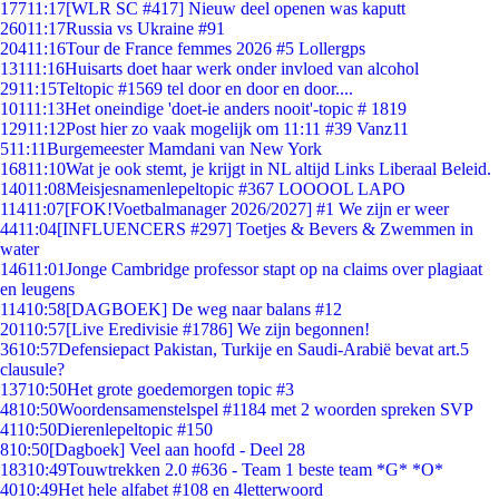
177
11:17
[WLR SC #417] Nieuw deel openen was kaputt
260
11:17
Russia vs Ukraine #91
204
11:16
Tour de France femmes 2026 #5 Lollergps
131
11:16
Huisarts doet haar werk onder invloed van alcohol
29
11:15
Teltopic #1569 tel door en door en door....
101
11:13
Het oneindige 'doet-ie anders nooit'-topic # 1819
129
11:12
Post hier zo vaak mogelijk om 11:11 #39 Vanz11
5
11:11
Burgemeester Mamdani van New York
168
11:10
Wat je ook stemt, je krijgt in NL altijd Links Liberaal Beleid.
140
11:08
Meisjesnamenlepeltopic #367 LOOOOL LAPO
114
11:07
[FOK!Voetbalmanager 2026/2027] #1 We zijn er weer
44
11:04
[INFLUENCERS #297] Toetjes & Bevers & Zwemmen in
water
146
11:01
Jonge Cambridge professor stapt op na claims over plagiaat
en leugens
114
10:58
[DAGBOEK] De weg naar balans #12
201
10:57
[Live Eredivisie #1786] We zijn begonnen!
36
10:57
Defensiepact Pakistan, Turkije en Saudi-Arabië bevat art.5
clausule?
137
10:50
Het grote goedemorgen topic #3
48
10:50
Woordensamenstelspel #1184 met 2 woorden spreken SVP
41
10:50
Dierenlepeltopic #150
8
10:50
[Dagboek] Veel aan hoofd - Deel 28
183
10:49
Touwtrekken 2.0 #636 - Team 1 beste team *G* *O*
40
10:49
Het hele alfabet #108 en 4letterwoord