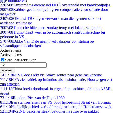
jij je intimideren?
32
07/08
Amsterdams dierenasiel DOA overspoeld met babykonijntjes
29
07/08
Kabinet geeft bedrijven geen compensatie voor schade door
laagwater
24
07/08
OM eist TBS tegen verwarde man die agenten stak met
aardappelschilmesje
30
07/08
Tropische hitte keert zondag terug met lokaal 32 graden
30
07/08
Trump grijpt weer in op automatisch staatsburgerschap bij
geboorte in VS
57
07/08
Dikke Van Dale neemt 'vulvalippen' op: 'stigma op
schaamlippen doorbreken'
Actieve items
Actieve items
Scrollbar gebruiken
opslaan
14
11:18
MIVD-baas lekt via Strava routes naar geheime kazerne
7
11:18
FIFA ziet kritiek op Infantino als desinformatie, Noorwegen eist
zijn aftreden
11
11:18
China boekt doorbraak in eigen chipmachines, druk op ASML
groeit
73
11:16
Random Pics van de Dag #1980
8
11:13
Iran stelt zes eisen aan VS voor heropening Straat van Hormuz
6
11:10
Nachtelijk gebiedsverbod brengt rust terug in Rotterdamse wijk
52
11:04
PostNL-bezorger steekt bewoner na ruzie over pakket