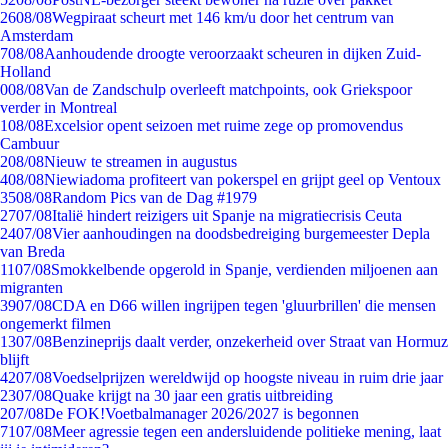
26
08/08
Wegpiraat scheurt met 146 km/u door het centrum van
Amsterdam
7
08/08
Aanhoudende droogte veroorzaakt scheuren in dijken Zuid-
Holland
0
08/08
Van de Zandschulp overleeft matchpoints, ook Griekspoor
verder in Montreal
1
08/08
Excelsior opent seizoen met ruime zege op promovendus
Cambuur
2
08/08
Nieuw te streamen in augustus
4
08/08
Niewiadoma profiteert van pokerspel en grijpt geel op Ventoux
35
08/08
Random Pics van de Dag #1979
27
07/08
Italië hindert reizigers uit Spanje na migratiecrisis Ceuta
24
07/08
Vier aanhoudingen na doodsbedreiging burgemeester Depla
van Breda
11
07/08
Smokkelbende opgerold in Spanje, verdienden miljoenen aan
migranten
39
07/08
CDA en D66 willen ingrijpen tegen 'gluurbrillen' die mensen
ongemerkt filmen
13
07/08
Benzineprijs daalt verder, onzekerheid over Straat van Hormuz
blijft
42
07/08
Voedselprijzen wereldwijd op hoogste niveau in ruim drie jaar
23
07/08
Quake krijgt na 30 jaar een gratis uitbreiding
2
07/08
De FOK!Voetbalmanager 2026/2027 is begonnen
71
07/08
Meer agressie tegen een andersluidende politieke mening, laat