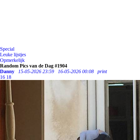
Special
Leuke lijstjes
Opmerkelijk
Random Pics van de Dag #1904
Danny
15-05-2026 23:59
16-05-2026 00:08
print
16
18