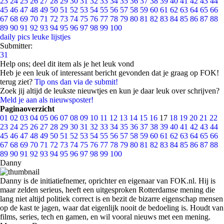
23
24
25
26
27
28
29
30
31
32
33
34
35
36
37
38
39
40
41
42
43
44
45
46
47
48
49
50
51
52
53
54
55
56
57
58
59
60
61
62
63
64
65
66
67
68
69
70
71
72
73
74
75
76
77
78
79
80
81
82
83
84
85
86
87
88
89
90
91
92
93
94
95
96
97
98
99
100
daily pics
leuke lijstjes
Submitter:
31
Help ons; deel dit item als je het leuk vond
Heb je een leuk of interessant bericht gevonden dat je graag op FOK!
terug ziet?
Tip ons dan via de submit!
Zoek jij altijd de leukste nieuwtjes en kun je daar leuk over schrijven?
Meld je aan als nieuwsposter!
Paginaoverzicht
01
02
03
04
05
06
07
08
09
10
11
12
13
14
15
16
17
18
19
20
21
22
23
24
25
26
27
28
29
30
31
32
33
34
35
36
37
38
39
40
41
42
43
44
45
46
47
48
49
50
51
52
53
54
55
56
57
58
59
60
61
62
63
64
65
66
67
68
69
70
71
72
73
74
75
76
77
78
79
80
81
82
83
84
85
86
87
88
89
90
91
92
93
94
95
96
97
98
99
100
Danny
Danny is de initiatiefnemer, oprichter en eigenaar van FOK.nl. Hij is
maar zelden serieus, heeft een uitgesproken Rotterdamse mening die
lang niet altijd politiek correct is en bezit de bizarre eigenschap mensen
op de kast te jagen, waar dat eigenlijk nooit de bedoeling is. Houdt van
films, series, tech en gamen, en wil vooral nieuws met een mening.