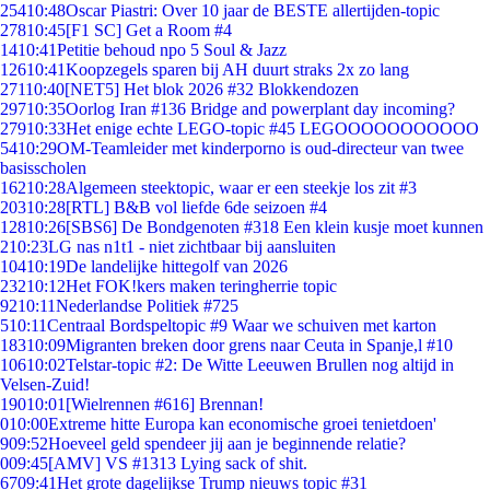
254
10:48
Oscar Piastri: Over 10 jaar de BESTE allertijden-topic
278
10:45
[F1 SC] Get a Room #4
14
10:41
Petitie behoud npo 5 Soul & Jazz
126
10:41
Koopzegels sparen bij AH duurt straks 2x zo lang
271
10:40
[NET5] Het blok 2026 #32 Blokkendozen
297
10:35
Oorlog Iran #136 Bridge and powerplant day incoming?
279
10:33
Het enige echte LEGO-topic #45 LEGOOOOOOOOOOO
54
10:29
OM-Teamleider met kinderporno is oud-directeur van twee
basisscholen
162
10:28
Algemeen steektopic, waar er een steekje los zit #3
203
10:28
[RTL] B&B vol liefde 6de seizoen #4
128
10:26
[SBS6] De Bondgenoten #318 Een klein kusje moet kunnen
2
10:23
LG nas n1t1 - niet zichtbaar bij aansluiten
104
10:19
De landelijke hittegolf van 2026
232
10:12
Het FOK!kers maken teringherrie topic
92
10:11
Nederlandse Politiek #725
5
10:11
Centraal Bordspeltopic #9 Waar we schuiven met karton
183
10:09
Migranten breken door grens naar Ceuta in Spanje,l #10
106
10:02
Telstar-topic #2: De Witte Leeuwen Brullen nog altijd in
Velsen-Zuid!
190
10:01
[Wielrennen #616] Brennan!
0
10:00
Extreme hitte Europa kan economische groei tenietdoen'
9
09:52
Hoeveel geld spendeer jij aan je beginnende relatie?
0
09:45
[AMV] VS #1313 Lying sack of shit.
67
09:41
Het grote dagelijkse Trump nieuws topic #31