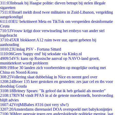
3
11:03
Inbraak bij Haagse politie: dieven betrapt bij stelen illegale
sigaretten
75
11:03
Israël meldt dood twee militairen in Zuid-Libanon, vergelding
aangekondigd
61
11:03
EU bekritiseert Meta en TikTok om verspreiden desinformatie
Ceuta
7
10:53
Vrouw krijgt door verwisseling het embryo van ander stel
ingebracht
37
10:45
XR blokkeert A12 ruim twee uur, agent gebeten bij
aanhouding
10
10:23
Uitslag PSV - Fortuna Sittard
11
10:06
Geen 'happy end' bij seksdate via Kinky.nl
49
09:54
VS: kans op Russische aanval op NAVO-land groeit,
munitietekort wordt probleem
8
09:19
Hoe 30 landen zich voorbereiden op mogelijke oorlog met
China en Noord-Korea
3
08:25
Vollering slaat dubbelslag in Nice en neemt geel over
12
08:24
Broer 135 keer gestoken en gesneden: zes jaar cel en tbs voor
doodslag Gouda
31
08:18
Britney Spears: "Ik geloof dat ik heb gefaald als moeder"
21
08:17
RIVM vindt PFAS in al de geteste moedermelk, borstvoeding
blijft advies
16
07:42
VrijMiBabes #316 (not very sfw!)
32
07:20
Amsterdams dierenasiel DOA overspoeld met babykonijntjes
71
06:36
Meer agressie tegen een andersluidende politieke mening, laat