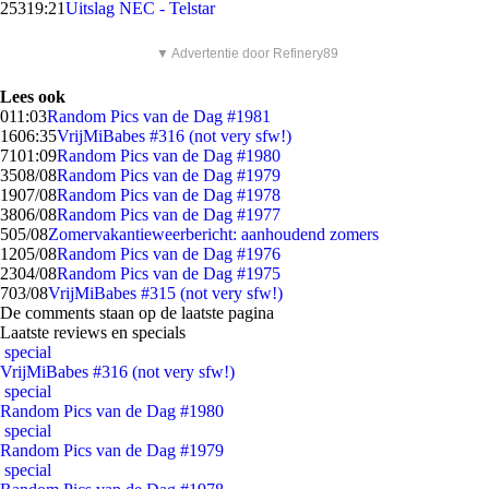
253
19:21
Uitslag NEC - Telstar
▼ Advertentie door Refinery89
Lees ook
0
11:03
Random Pics van de Dag #1981
16
06:35
VrijMiBabes #316 (not very sfw!)
71
01:09
Random Pics van de Dag #1980
35
08/08
Random Pics van de Dag #1979
19
07/08
Random Pics van de Dag #1978
38
06/08
Random Pics van de Dag #1977
5
05/08
Zomervakantieweerbericht: aanhoudend zomers
12
05/08
Random Pics van de Dag #1976
23
04/08
Random Pics van de Dag #1975
7
03/08
VrijMiBabes #315 (not very sfw!)
De comments staan op de laatste pagina
Laatste reviews en specials
special
VrijMiBabes #316 (not very sfw!)
special
Random Pics van de Dag #1980
special
Random Pics van de Dag #1979
special