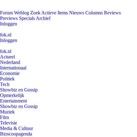
Forum
Weblog
Zoek
Actieve Items
Nieuws
Columns
Reviews
Previews
Specials
Archief
Inloggen
fok.nl
Inloggen
fok.nl
Actueel
Nederland
Internationaal
Economie
Politiek
Tech
Showbiz en Gossip
Opmerkelijk
Entertainment
Showbiz en Gossip
Muziek
Film
Televisie
Media & Cultuur
Bioscoopagenda