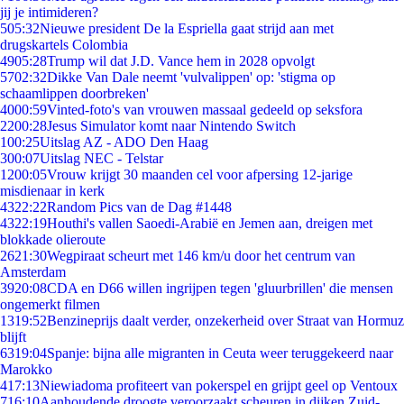
jij je intimideren?
5
05:32
Nieuwe president De la Espriella gaat strijd aan met
drugskartels Colombia
49
05:28
Trump wil dat J.D. Vance hem in 2028 opvolgt
57
02:32
Dikke Van Dale neemt 'vulvalippen' op: 'stigma op
schaamlippen doorbreken'
40
00:59
Vinted-foto's van vrouwen massaal gedeeld op seksfora
22
00:28
Jesus Simulator komt naar Nintendo Switch
1
00:25
Uitslag AZ - ADO Den Haag
3
00:07
Uitslag NEC - Telstar
12
00:05
Vrouw krijgt 30 maanden cel voor afpersing 12-jarige
misdienaar in kerk
43
22:22
Random Pics van de Dag #1448
43
22:19
Houthi's vallen Saoedi-Arabië en Jemen aan, dreigen met
blokkade olieroute
26
21:30
Wegpiraat scheurt met 146 km/u door het centrum van
Amsterdam
39
20:08
CDA en D66 willen ingrijpen tegen 'gluurbrillen' die mensen
ongemerkt filmen
13
19:52
Benzineprijs daalt verder, onzekerheid over Straat van Hormuz
blijft
63
19:04
Spanje: bijna alle migranten in Ceuta weer teruggekeerd naar
Marokko
4
17:13
Niewiadoma profiteert van pokerspel en grijpt geel op Ventoux
7
16:10
Aanhoudende droogte veroorzaakt scheuren in dijken Zuid-