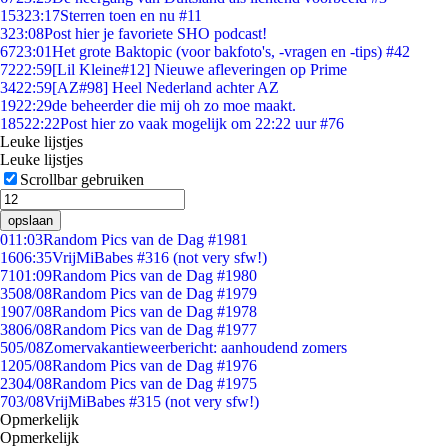
153
23:17
Sterren toen en nu #11
3
23:08
Post hier je favoriete SHO podcast!
67
23:01
Het grote Baktopic (voor bakfoto's, -vragen en -tips) #42
72
22:59
[Lil Kleine#12] Nieuwe afleveringen op Prime
34
22:59
[AZ#98] Heel Nederland achter AZ
19
22:29
de beheerder die mij oh zo moe maakt.
185
22:22
Post hier zo vaak mogelijk om 22:22 uur #76
Leuke lijstjes
Leuke lijstjes
Scrollbar gebruiken
opslaan
0
11:03
Random Pics van de Dag #1981
16
06:35
VrijMiBabes #316 (not very sfw!)
71
01:09
Random Pics van de Dag #1980
35
08/08
Random Pics van de Dag #1979
19
07/08
Random Pics van de Dag #1978
38
06/08
Random Pics van de Dag #1977
5
05/08
Zomervakantieweerbericht: aanhoudend zomers
12
05/08
Random Pics van de Dag #1976
23
04/08
Random Pics van de Dag #1975
7
03/08
VrijMiBabes #315 (not very sfw!)
Opmerkelijk
Opmerkelijk