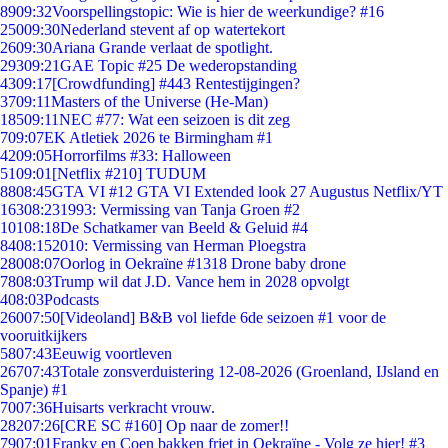
89
09:32
Voorspellingstopic: Wie is hier de weerkundige? #16
250
09:30
Nederland stevent af op watertekort
26
09:30
Ariana Grande verlaat de spotlight.
293
09:21
GAE Topic #25 De wederopstanding
43
09:17
[Crowdfunding] #443 Rentestijgingen?
37
09:11
Masters of the Universe (He-Man)
185
09:11
NEC #77: Wat een seizoen is dit zeg
7
09:07
EK Atletiek 2026 te Birmingham #1
42
09:05
Horrorfilms #33: Halloween
51
09:01
[Netflix #210] TUDUM
88
08:45
GTA VI #12 GTA VI Extended look 27 Augustus Netflix/YT
163
08:23
1993: Vermissing van Tanja Groen #2
101
08:18
De Schatkamer van Beeld & Geluid #4
84
08:15
2010: Vermissing van Herman Ploegstra
280
08:07
Oorlog in Oekraïne #1318 Drone baby drone
78
08:03
Trump wil dat J.D. Vance hem in 2028 opvolgt
4
08:03
Podcasts
260
07:50
[Videoland] B&B vol liefde 6de seizoen #1 voor de
vooruitkijkers
58
07:43
Eeuwig voortleven
267
07:43
Totale zonsverduistering 12-08-2026 (Groenland, IJsland en
Spanje) #1
70
07:36
Huisarts verkracht vrouw.
282
07:26
[CRE SC #160] Op naar de zomer!!
79
07:01
Franky en Coen bakken friet in Oekraïne - Volg ze hier! #3