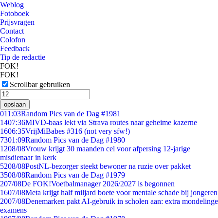
Weblog
Fotoboek
Prijsvragen
Contact
Colofon
Feedback
Tip de redactie
FOK!
FOK!
Scrollbar gebruiken
opslaan
0
11:03
Random Pics van de Dag #1981
14
07:36
MIVD-baas lekt via Strava routes naar geheime kazerne
16
06:35
VrijMiBabes #316 (not very sfw!)
73
01:09
Random Pics van de Dag #1980
12
08/08
Vrouw krijgt 30 maanden cel voor afpersing 12-jarige
misdienaar in kerk
52
08/08
PostNL-bezorger steekt bewoner na ruzie over pakket
35
08/08
Random Pics van de Dag #1979
2
07/08
De FOK!Voetbalmanager 2026/2027 is begonnen
16
07/08
Meta krijgt half miljard boete voor mentale schade bij jongeren
20
07/08
Denemarken pakt AI-gebruik in scholen aan: extra mondelinge
examens