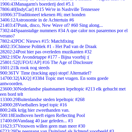
19
06:43
Managarm's boerderij deel #5.1
78
06:40
[IndyCar] #115 We're in Nashville Tennessee
169
06:37
Traditioneel tekenen #6; met honden
34
06:12
Astronomie in de Achtertuin #6
214
03:47
Punk, disco, New Wave of? #60 Sing along...
73
02:44
Spaanstalige nummers #34 A que calor nos pasaremos por el
verano?
78
02:42
PDC Nieuws #15: Matchfixing
46
02:35
Chinese Politiek #1 - Het Pad van de Draak
282
02:24
Post hier pas overleden muzikanten #32
28
02:19
De Avondetappe #177 - Bijna voorbij :(
258
01:52
[UFO/UAP] #16 The Age of Disclosure
16
01:21
Ik rook nog steeds
9
00:36
TV Time (tracking app) stopt! Alternatief?
147
00:32
[AKQ] #3384 Topic met vragen. En soms goede
antwoorden.
236
00:30
Nederlandse plaatsnamen lepeltopic #213 elk gehucht met
een bord telt
133
00:29
Buitenlandse steden lepeltopic #268
249
00:28
Voetballers lepel topic #16
8
00:24
Ik krijg hier zweethanden van.
5
00:18
Eindhoven heeft eigen Reflecting Pool
174
00:06
Vandaag 40 jaar geleden... #3
116
23:37
Vrouwen willen geen man meer #30
67
23:29
De neergang van Duitsland als lichtend voorbeeld #3