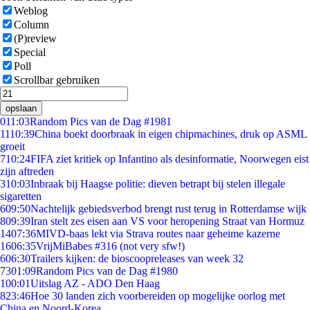
Weblog
Column
(P)review
Special
Poll
Scrollbar gebruiken
opslaan
0
11:03
Random Pics van de Dag #1981
11
10:39
China boekt doorbraak in eigen chipmachines, druk op ASML
groeit
7
10:24
FIFA ziet kritiek op Infantino als desinformatie, Noorwegen eist
zijn aftreden
3
10:03
Inbraak bij Haagse politie: dieven betrapt bij stelen illegale
sigaretten
6
09:50
Nachtelijk gebiedsverbod brengt rust terug in Rotterdamse wijk
8
09:39
Iran stelt zes eisen aan VS voor heropening Straat van Hormuz
14
07:36
MIVD-baas lekt via Strava routes naar geheime kazerne
16
06:35
VrijMiBabes #316 (not very sfw!)
6
06:30
Trailers kijken: de bioscoopreleases van week 32
73
01:09
Random Pics van de Dag #1980
1
00:01
Uitslag AZ - ADO Den Haag
8
23:46
Hoe 30 landen zich voorbereiden op mogelijke oorlog met
China en Noord-Korea