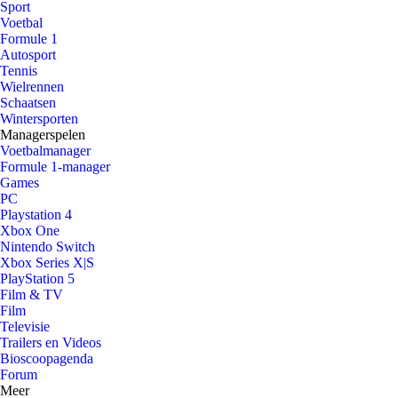
Sport
Voetbal
Formule 1
Autosport
Tennis
Wielrennen
Schaatsen
Wintersporten
Managerspelen
Voetbalmanager
Formule 1-manager
Games
PC
Playstation 4
Xbox One
Nintendo Switch
Xbox Series X|S
PlayStation 5
Film & TV
Film
Televisie
Trailers en Videos
Bioscoopagenda
Forum
Meer