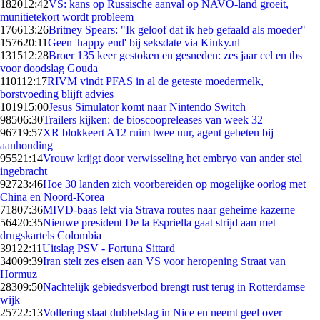
1820
12:42
VS: kans op Russische aanval op NAVO-land groeit,
munitietekort wordt probleem
1766
13:26
Britney Spears: "Ik geloof dat ik heb gefaald als moeder"
1576
20:11
Geen 'happy end' bij seksdate via Kinky.nl
1315
12:28
Broer 135 keer gestoken en gesneden: zes jaar cel en tbs
voor doodslag Gouda
1101
12:17
RIVM vindt PFAS in al de geteste moedermelk,
borstvoeding blijft advies
1019
15:00
Jesus Simulator komt naar Nintendo Switch
985
06:30
Trailers kijken: de bioscoopreleases van week 32
967
19:57
XR blokkeert A12 ruim twee uur, agent gebeten bij
aanhouding
955
21:14
Vrouw krijgt door verwisseling het embryo van ander stel
ingebracht
927
23:46
Hoe 30 landen zich voorbereiden op mogelijke oorlog met
China en Noord-Korea
718
07:36
MIVD-baas lekt via Strava routes naar geheime kazerne
564
20:35
Nieuwe president De la Espriella gaat strijd aan met
drugskartels Colombia
391
22:11
Uitslag PSV - Fortuna Sittard
340
09:39
Iran stelt zes eisen aan VS voor heropening Straat van
Hormuz
283
09:50
Nachtelijk gebiedsverbod brengt rust terug in Rotterdamse
wijk
257
22:13
Vollering slaat dubbelslag in Nice en neemt geel over