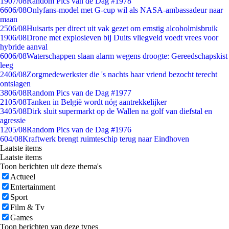
19
07/08
Random Pics van de Dag #1978
66
06/08
Onlyfans-model met G-cup wil als NASA-ambassadeur naar
maan
25
06/08
Huisarts per direct uit vak gezet om ernstig alcoholmisbruik
19
06/08
Drone met explosieven bij Duits vliegveld voedt vrees voor
hybride aanval
60
06/08
Waterschappen slaan alarm wegens droogte: Gereedschapskist
leeg
24
06/08
Zorgmedewerkster die 's nachts haar vriend bezocht terecht
ontslagen
38
06/08
Random Pics van de Dag #1977
21
05/08
Tanken in België wordt nóg aantrekkelijker
34
05/08
Dirk sluit supermarkt op de Wallen na golf van diefstal en
agressie
12
05/08
Random Pics van de Dag #1976
6
04/08
Kraftwerk brengt ruimteschip terug naar Eindhoven
Laatste items
Laatste items
Toon berichten uit deze thema's
Actueel
Entertainment
Sport
Film & Tv
Games
Toon berichten van deze types